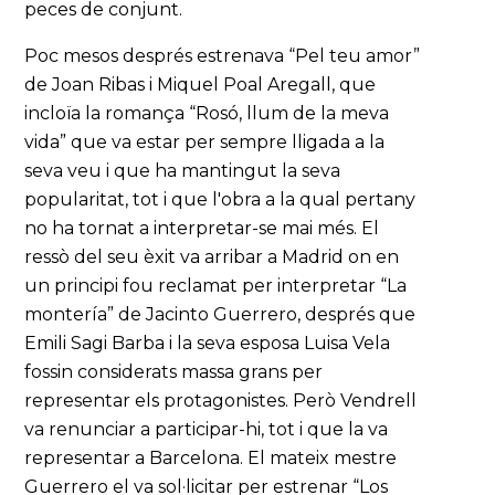
peces de conjunt.
Poc mesos després estrenava “Pel teu amor”
de Joan Ribas i Miquel Poal Aregall, que
incloïa la romança “Rosó, llum de la meva
vida” que va estar per sempre lligada a la
seva veu i que ha mantingut la seva
popularitat, tot i que l'obra a la qual pertany
no ha tornat a interpretar-se mai més. El
ressò del seu èxit va arribar a Madrid on en
un principi fou reclamat per interpretar “La
montería” de Jacinto Guerrero, després que
Emili Sagi Barba i la seva esposa Luisa Vela
fossin considerats massa grans per
representar els protagonistes. Però Vendrell
va renunciar a participar-hi, tot i que la va
representar a Barcelona. El mateix mestre
Guerrero el va sol·licitar per estrenar “Los