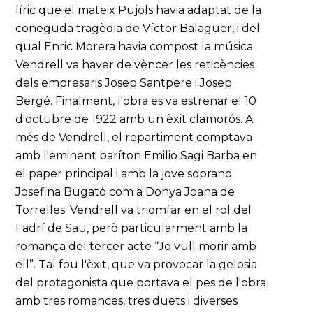
líric que el mateix Pujols havia adaptat de la
coneguda tragèdia de Víctor Balaguer, i del
qual Enric Morera havia compost la música.
Vendrell va haver de vèncer les reticències
dels empresaris Josep Santpere i Josep
Bergé. Finalment, l'obra es va estrenar el 10
d'octubre de 1922 amb un èxit clamorós. A
més de Vendrell, el repartiment comptava
amb l'eminent baríton Emilio Sagi Barba en
el paper principal i amb la jove soprano
Josefina Bugató com a Donya Joana de
Torrelles. Vendrell va triomfar en el rol del
Fadrí de Sau, però particularment amb la
romança del tercer acte “Jo vull morir amb
ell”. Tal fou l'èxit, que va provocar la gelosia
del protagonista que portava el pes de l'obra
amb tres romances, tres duets i diverses