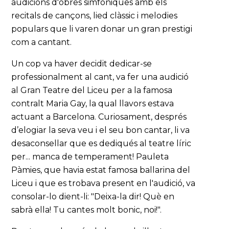
audicions d'obres simfòniques amb els
recitals de cançons, lied clàssic i melodies
populars que li varen donar un gran prestigi
com a cantant.
Un cop va haver decidit dedicar-se
professionalment al cant, va fer una audició
al Gran Teatre del Liceu per a la famosa
contralt Maria Gay, la qual llavors estava
actuant a Barcelona. Curiosament, després
d’elogiar la seva veu i el seu bon cantar, li va
desaconsellar que es dediqués al teatre líric
per... manca de temperament! Pauleta
Pàmies, que havia estat famosa ballarina del
Liceu i que es trobava present en l'audició, va
consolar-lo dient-li: "Deixa-la dir! Què en
sabrà ella! Tu cantes molt bonic, noi!".