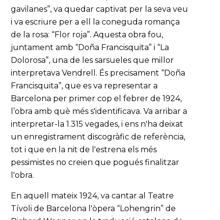
gavilanes”, va quedar captivat per la seva veu
i va escriure per a ell la coneguda romança
de la rosa: “Flor roja”. Aquesta obra fou,
juntament amb “Doña Francisquita” i “La
Dolorosa”, una de les sarsueles que millor
interpretava Vendrell. És precisament “Doña
Francisquita”, que es va representar a
Barcelona per primer cop el febrer de 1924,
l’obra amb què més s'identificava. Va arribar a
interpretar-la 1.315 vegades, i ens n'ha deixat
un enregistrament discogràfic de referència,
tot i que en la nit de l'estrena els més
pessimistes no creien que pogués finalitzar
l'obra.
En aquell mateix 1924, va cantar al Teatre
Tívoli de Barcelona l'òpera “Lohengrin” de