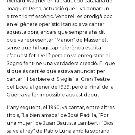
Richard Wagner en la traducció catalana de
Joaquim Pena, actuació que li va donar un
altre triomf escènic. Vendrell es prodigà poc
en el gènere operístic i tan sols va cantar
aquesta obra, encara que sempre s'ha dit
que va representar “Manon” de Massenet,
sense que hi hagi cap referència escrita
d’aquest fet. De l’òpera en va enregistrar el
Sogno fent-ne una verdadera creació. El que
sí que és cert és que estava anunciat per
cantar “Il barbiere di Siviglia” al Gran Teatre
del Liceu al gener de 1939, però el final de la
Guerra va fer impossible aquest debut.
L'any següent, el 1940, va cantar, entre altres
títols, “La bien amada” de José Padilla, “Por
una mujer” de Juan Bautista Lambert i “Dios
salve al rey” de Pablo Luna amb la soprano