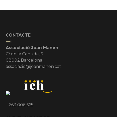
CONTACTE
Associació Joan Manén
C/ de la Canuda, 6
08002 Barcelona
associacio@joanmanen.cat
663 006 665