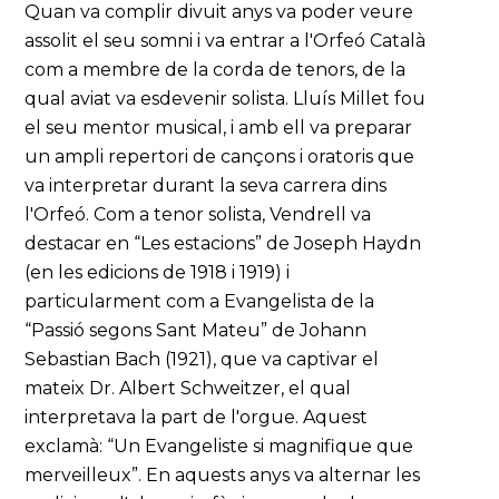
Quan va complir divuit anys va poder veure
assolit el seu somni i va entrar a l'Orfeó Català
com a membre de la corda de tenors, de la
qual aviat va esdevenir solista. Lluís Millet fou
el seu mentor musical, i amb ell va preparar
un ampli repertori de cançons i oratoris que
va interpretar durant la seva carrera dins
l'Orfeó. Com a tenor solista, Vendrell va
destacar en “Les estacions” de Joseph Haydn
(en les edicions de 1918 i 1919) i
particularment com a Evangelista de la
“Passió segons Sant Mateu” de Johann
Sebastian Bach (1921), que va captivar el
mateix Dr. Albert Schweitzer, el qual
interpretava la part de l'orgue. Aquest
exclamà: “Un Evangeliste si magnifique que
merveilleux”. En aquests anys va alternar les