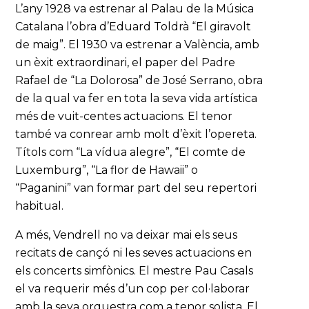
L’any 1928 va estrenar al Palau de la Música
Catalana l’obra d’Eduard Toldrà “El giravolt
de maig”. El 1930 va estrenar a València, amb
un èxit extraordinari, el paper del Padre
Rafael de “La Dolorosa” de José Serrano, obra
de la qual va fer en tota la seva vida artística
més de vuit-centes actuacions. El tenor
també va conrear amb molt d’èxit l’opereta.
Títols com “La vídua alegre”, “El comte de
Luxemburg”, “La flor de Hawaii” o
“Paganini” van formar part del seu repertori
habitual.
A més, Vendrell no va deixar mai els seus
recitats de cançó ni les seves actuacions en
els concerts simfònics. El mestre Pau Casals
el va requerir més d’un cop per col·laborar
amb la seva orquestra com a tenor solista. El