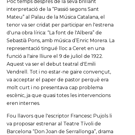
Poc temps després de la seva brillant
interpretació de la “Passió segons Sant
Mateu” al Palau de la Música Catalana, el
tenor va ser cridat per participar en l'estrena
d'una obra lírica: “La font de l'Albera” de
Sebastià Pons, amb música d’Enric Morera. La
representació tingué lloc a Ceret en una
funció a l'aire lliure el 9 de juliol de 1922.
Aquest va ser el debut teatral d'Emili
Vendrell. Tot i no estar-ne gaire convençut,
va acceptar el paper de pastor perquè era
molt curt i no presentava cap problema
escènic, ja que quasi totes les intervencions
eren internes.
Fou llavors que l'escriptor Francesc Pujols li
va proposar estrenar al Teatre Tívoli de
Barcelona “Don Joan de Serrallonga”, drama