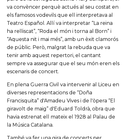
va convèncer perquè actués al seu costat en
els famosos vodevils que ell interpretava al
Teatro Español. Allí va interpretar “La reina
ha relliscat”, “Roda el món i torna al Born” i
“Aquesta nit i mai més”, amb un èxit clamorós
de públic. Però, malgrat la rebuda que va
tenir amb aquest repertori, el cantant
sempre va assegurar que el seu món eren els
escenaris de concert.
En plena Guerra Civil va intervenir al Liceu en
diverses representacions de “Doña
Francisquita” d'Amadeu Vives i de l'òpera “El
giravolt de maig” d'Eduard Toldrà, obra que
havia estrenat ell mateix el 1928 al Palau de
la Música Catalana.
També va fer una gira de concerts per