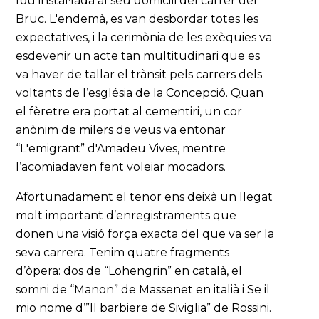
fou instal·lada al seu domicili del carrer del
Bruc. L'endemà, es van desbordar totes les
expectatives, i la cerimònia de les exèquies va
esdevenir un acte tan multitudinari que es
va haver de tallar el trànsit pels carrers dels
voltants de l’església de la Concepció. Quan
el fèretre era portat al cementiri, un cor
anònim de milers de veus va entonar
“L'emigrant” d'Amadeu Vives, mentre
l’acomiadaven fent voleiar mocadors.
Afortunadament el tenor ens deixà un llegat
molt important d’enregistraments que
donen una visió força exacta del que va ser la
seva carrera. Tenim quatre fragments
d’òpera: dos de “Lohengrin” en català, el
somni de “Manon” de Massenet en italià i Se il
mio nome d’”Il barbiere de Siviglia” de Rossini.