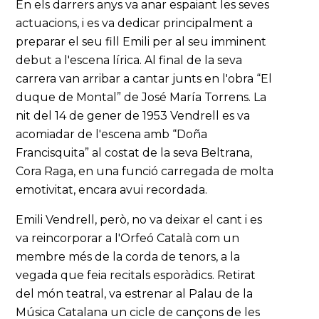
En els darrers anys va anar espaiant les seves
actuacions, i es va dedicar principalment a
preparar el seu fill Emili per al seu imminent
debut a l'escena lírica. Al final de la seva
carrera van arribar a cantar junts en l'obra “El
duque de Montal” de José María Torrens. La
nit del 14 de gener de 1953 Vendrell es va
acomiadar de l'escena amb “Doña
Francisquita” al costat de la seva Beltrana,
Cora Raga, en una funció carregada de molta
emotivitat, encara avui recordada.
Emili Vendrell, però, no va deixar el cant i es
va reincorporar a l'Orfeó Català com un
membre més de la corda de tenors, a la
vegada que feia recitals esporàdics. Retirat
del món teatral, va estrenar al Palau de la
Música Catalana un cicle de cançons de les