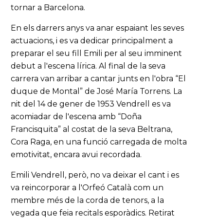
tornar a Barcelona.
En els darrers anys va anar espaiant les seves
actuacions, i es va dedicar principalment a
preparar el seu fill Emili per al seu imminent
debut a l'escena lírica. Al final de la seva
carrera van arribar a cantar junts en l'obra “El
duque de Montal” de José María Torrens. La
nit del 14 de gener de 1953 Vendrell es va
acomiadar de l'escena amb “Doña
Francisquita” al costat de la seva Beltrana,
Cora Raga, en una funció carregada de molta
emotivitat, encara avui recordada.
Emili Vendrell, però, no va deixar el cant i es
va reincorporar a l'Orfeó Català com un
membre més de la corda de tenors, a la
vegada que feia recitals esporàdics. Retirat