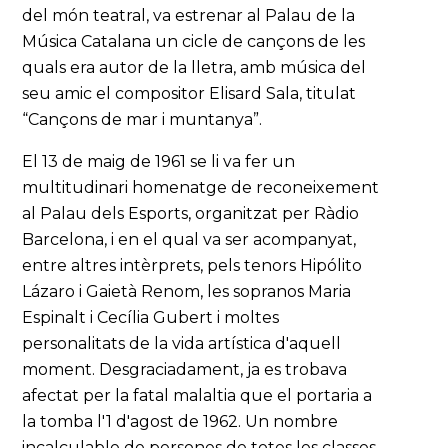
del món teatral, va estrenar al Palau de la
Música Catalana un cicle de cançons de les
quals era autor de la lletra, amb música del
seu amic el compositor Elisard Sala, titulat
“Cançons de mar i muntanya”.
El 13 de maig de 1961 se li va fer un
multitudinari homenatge de reconeixement
al Palau dels Esports, organitzat per Ràdio
Barcelona, i en el qual va ser acompanyat,
entre altres intèrprets, pels tenors Hipólito
Lázaro i Gaietà Renom, les sopranos Maria
Espinalt i Cecília Gubert i moltes
personalitats de la vida artística d'aquell
moment. Desgraciadament, ja es trobava
afectat per la fatal malaltia que el portaria a
la tomba l'1 d'agost de 1962. Un nombre
incalculable de persones de totes les classes