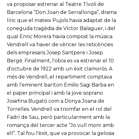
va proposar estrenar al Teatre Tívoli de
Barcelona “Don Joan de Serrallonga”, drama
líric que el mateix Pujols havia adaptat de la
coneguda tragèdia de Víctor Balaguer, i del
qual Enric Morera havia compost la música.
Vendrell va haver de vèncer les reticències
dels empresaris Josep Santpere i Josep
Bergé. Finalment, l'obra es va estrenar el 10
d'octubre de 1922 amb un èxit clamorós. A
més de Vendrell, el repartiment comptava
amb l'eminent baríton Emilio Sagi Barba en
el paper principal i amb la jove soprano
Josefina Bugató com a Donya Joana de
Torrelles. Vendrell va triomfar en el rol del
Fadrí de Sau, però particularment amb la
romança del tercer acte “Jo vull morir amb
ell”. Tal fou l'èxit, que va provocar la gelosia