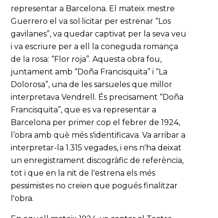
representar a Barcelona. El mateix mestre
Guerrero el va sol·licitar per estrenar “Los
gavilanes”, va quedar captivat per la seva veu
i va escriure per a ell la coneguda romança
de la rosa: “Flor roja”. Aquesta obra fou,
juntament amb “Doña Francisquita” i “La
Dolorosa”, una de les sarsueles que millor
interpretava Vendrell. És precisament “Doña
Francisquita”, que es va representar a
Barcelona per primer cop el febrer de 1924,
l’obra amb què més s'identificava. Va arribar a
interpretar-la 1.315 vegades, i ens n'ha deixat
un enregistrament discogràfic de referència,
tot i que en la nit de l'estrena els més
pessimistes no creien que pogués finalitzar
l'obra.