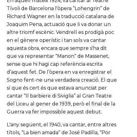
En aquell mateix 1924, va cantar al Teatre
Tívoli de Barcelona l'òpera “Lohengrin” de
Richard Wagner en la traducció catalana de
Joaquim Pena, actuació que li va donar un
altre triomf escènic. Vendrell es prodigà poc
en el gènere operístic i tan sols va cantar
aquesta obra, encara que sempre s'ha dit
que va representar “Manon” de Massenet,
sense que hi hagi cap referència escrita
d’aquest fet. De l’òpera en va enregistrar el
Sogno fent-ne una verdadera creació. El que
sí que és cert és que estava anunciat per
cantar “Il barbiere di Siviglia” al Gran Teatre
del Liceu al gener de 1939, però el final de la
Guerra va fer impossible aquest debut.
L'any següent, el 1940, va cantar, entre altres
títols, “La bien amada” de José Padilla, “Por