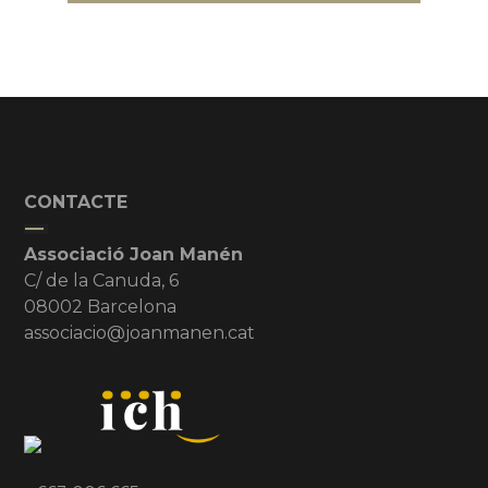
CONTACTE
Associació Joan Manén
C/ de la Canuda, 6
08002 Barcelona
associacio@joanmanen.cat