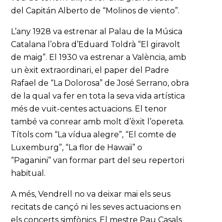
del Capitán Alberto de “Molinos de viento”.
L’any 1928 va estrenar al Palau de la Música
Catalana l’obra d’Eduard Toldrà “El giravolt
de maig”. El 1930 va estrenar a València, amb
un èxit extraordinari, el paper del Padre
Rafael de “La Dolorosa” de José Serrano, obra
de la qual va fer en tota la seva vida artística
més de vuit-centes actuacions. El tenor
també va conrear amb molt d’èxit l’opereta.
Títols com “La vídua alegre”, “El comte de
Luxemburg”, “La flor de Hawaii” o
“Paganini” van formar part del seu repertori
habitual.
A més, Vendrell no va deixar mai els seus
recitats de cançó ni les seves actuacions en
els concerts simfònics. El mestre Pau Casals