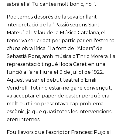
sabrà ella! Tu cantes molt bonic, noi!".
Poc temps després de la seva brillant
interpretació de la “Passió segons Sant
Mateu” al Palau de la Música Catalana, el
tenor va ser cridat per participar en l'estrena
d'una obra lírica: “La font de l'Albera” de
Sebastià Pons, amb música d’Enric Morera. La
representació tingué lloc a Ceret en una
funció a l'aire lliure el 9 de juliol de 1922.
Aquest va ser el debut teatral d'Emili
Vendrell. Tot i no estar-ne gaire convençut,
va acceptar el paper de pastor perquè era
molt curt i no presentava cap problema
escènic, ja que quasi totes les intervencions
eren internes.
Fou llavors que l'escriptor Francesc Pujols li