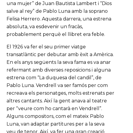
una mujer” de Juan Bautista Lambert i “Dios
salve al rey” de Pablo Luna amb la soprano
Felisa Herrero. Aquesta darrera, una estrena
absoluta, va esdevenir un fracàs,
probablement perquè el llibret era feble.
El 1926 va fer el seu primer viatge
transatlàntic per debutar amb èxit a Amèrica.
En els anys següents la seva fama es va anar
refermant amb diverses reposicions i alguna
estrena com “La duquesa del candil”, de
Pablo Luna. Vendrell va ser famós per com
recreava els personatges, molts estrenats per
altres cantants. Així la gent anava al teatre
per “veure com ho cantarà en Vendrell”.
Alguns compositors, com el mateix Pablo
Luna, van adaptar partitures per a la seva
veu de tenor. Així, va fer una gran creació