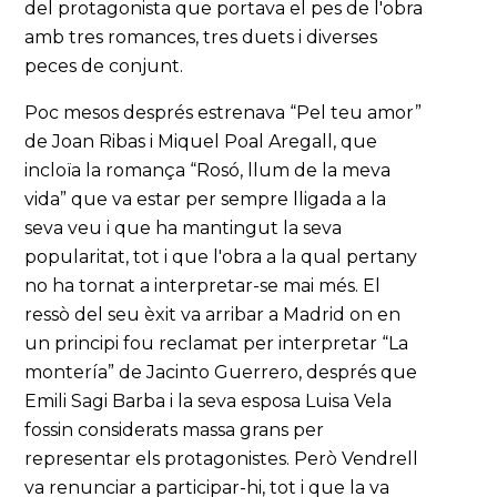
del protagonista que portava el pes de l'obra
amb tres romances, tres duets i diverses
peces de conjunt.
Poc mesos després estrenava “Pel teu amor”
de Joan Ribas i Miquel Poal Aregall, que
incloïa la romança “Rosó, llum de la meva
vida” que va estar per sempre lligada a la
seva veu i que ha mantingut la seva
popularitat, tot i que l'obra a la qual pertany
no ha tornat a interpretar-se mai més. El
ressò del seu èxit va arribar a Madrid on en
un principi fou reclamat per interpretar “La
montería” de Jacinto Guerrero, després que
Emili Sagi Barba i la seva esposa Luisa Vela
fossin considerats massa grans per
representar els protagonistes. Però Vendrell
va renunciar a participar-hi, tot i que la va