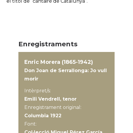
el títol de “cantaire de Catalunya”.
Enregistraments
Enric Morera (1865-1942)
Don Joan de Serrallonga: Jo vull
morir
Intèrpret/s:
Emili Vendrell, tenor
Enregistrament original:
Columbia 1922
Font:
Col·lecció Miquel Pérez García