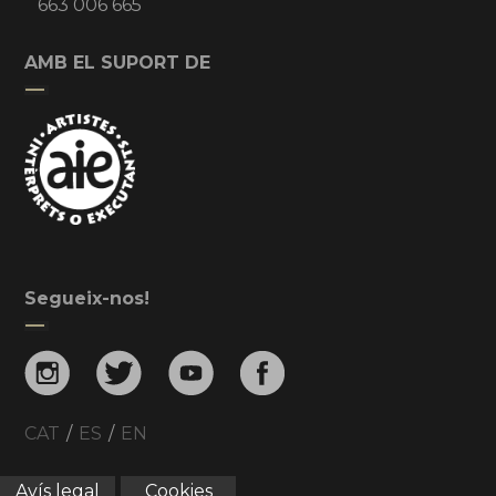
663 006 665
AMB EL SUPORT DE
Segueix-nos!
CAT
/
ES
/
EN
Avís legal
Cookies