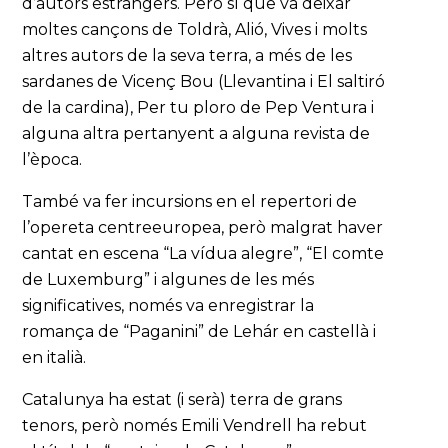
d’autors estrangers. Però sí que va deixar
moltes cançons de Toldrà, Alió, Vives i molts
altres autors de la seva terra, a més de les
sardanes de Vicenç Bou (Llevantina i El saltiró
de la cardina), Per tu ploro de Pep Ventura i
alguna altra pertanyent a alguna revista de
l’època.
També va fer incursions en el repertori de
l’opereta centreeuropea, però malgrat haver
cantat en escena “La vídua alegre”, “El comte
de Luxemburg” i algunes de les més
significatives, només va enregistrar la
romança de “Paganini” de Lehár en castellà i
en italià.
Catalunya ha estat (i serà) terra de grans
tenors, però només Emili Vendrell ha rebut