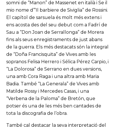
somni de “Manon” de Massenet en italià i Se il
mio nome d’”Il barbiere de Siviglia” de Rossini.
El capítol de sarsuela és molt més extens i
ens acosta des del seu debut com a Fadrí de
Sau a “Don Joan de Serrallonga” de Morera
fins als seus enregistraments de just abans
de la guerra. Els més destacats són la integral
de “Doña Francisquita” de Vives amb les
sopranos Felisa Herrero i Sélica Pérez Carpio, i
“La Dolorosa” de Serrano en dues versions,
una amb Cora Raga i una altra amb Maria
Badia. També “La Generala” de Vives amb
Matilde Rossy i Mercedes Casas, i una
“Verbena de la Paloma” de Bretón, que
potser és una de les més ben cantades de
tota la discografia de l’obra.
També cal destacar la seva interpretació del