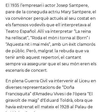
El 1935 l’empresari i actor Josep Santpere,
pare de la coneguda actriu Mary Santpere, el
va convèncer perquè actués al seu costat en
els famosos vodevils que ell interpretava al
Teatro Español. Allí va interpretar “La reina
ha relliscat”, “Roda el món i torna al Born” i
“Aquesta nit i mai més”, amb un èxit clamorós
de públic. Però, malgrat la rebuda que va
tenir amb aquest repertori, el cantant
sempre va assegurar que el seu món eren els
escenaris de concert.
En plena Guerra Civil va intervenir al Liceu en
diverses representacions de “Doña
Francisquita” d'Amadeu Vives i de l'òpera “El
giravolt de maig” d'Eduard Toldrà, obra que
havia estrenat ell mateix el 1928 al Palau de