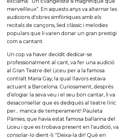
exclamà: “Un Evangeliste si magnifique que
merveilleux”. En aquests anys va alternar les
audicions d'obres simfòniques amb els
recitals de cançons, lied clàssic i melodies
populars que li varen donar un gran prestigi
com a cantant.
Un cop va haver decidit dedicar-se
professionalment al cant, va fer una audició
al Gran Teatre del Liceu per a la famosa
contralt Maria Gay, la qual llavors estava
actuant a Barcelona. Curiosament, després
d’elogiar la seva veu i el seu bon cantar, li va
desaconsellar que es dediqués al teatre líric
per... manca de temperament! Pauleta
Pàmies, que havia estat famosa ballarina del
Liceu i que es trobava present en l'audició, va
consolar-lo dient-li: "Deixa-la dir! Què en