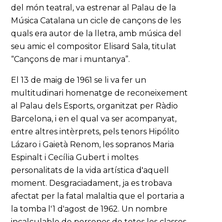
del món teatral, va estrenar al Palau de la
Música Catalana un cicle de cançons de les
quals era autor de la lletra, amb música del
seu amic el compositor Elisard Sala, titulat
“Cançons de mar i muntanya”.
El 13 de maig de 1961 se li va fer un
multitudinari homenatge de reconeixement
al Palau dels Esports, organitzat per Ràdio
Barcelona, i en el qual va ser acompanyat,
entre altres intèrprets, pels tenors Hipólito
Lázaro i Gaietà Renom, les sopranos Maria
Espinalt i Cecília Gubert i moltes
personalitats de la vida artística d'aquell
moment. Desgraciadament, ja es trobava
afectat per la fatal malaltia que el portaria a
la tomba l'1 d'agost de 1962. Un nombre
incalculable de persones de totes les classes