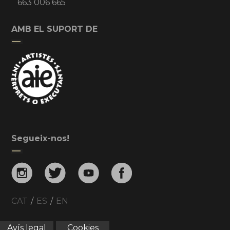
663 006 665
AMB EL SUPORT DE
Segueix-nos!
CAT
/
ES
/
EN
Avís legal
Cookies