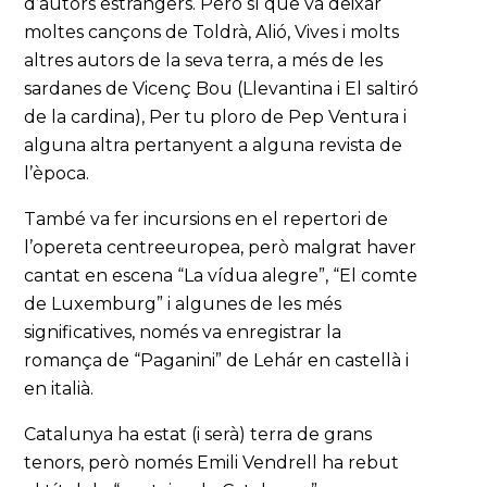
d’autors estrangers. Però sí que va deixar
moltes cançons de Toldrà, Alió, Vives i molts
altres autors de la seva terra, a més de les
sardanes de Vicenç Bou (Llevantina i El saltiró
de la cardina), Per tu ploro de Pep Ventura i
alguna altra pertanyent a alguna revista de
l’època.
També va fer incursions en el repertori de
l’opereta centreeuropea, però malgrat haver
cantat en escena “La vídua alegre”, “El comte
de Luxemburg” i algunes de les més
significatives, només va enregistrar la
romança de “Paganini” de Lehár en castellà i
en italià.
Catalunya ha estat (i serà) terra de grans
tenors, però només Emili Vendrell ha rebut