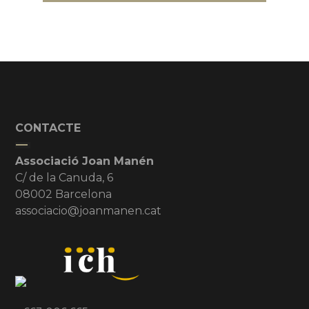
CONTACTE
Associació Joan Manén
C/ de la Canuda, 6
08002 Barcelona
associacio@joanmanen.cat