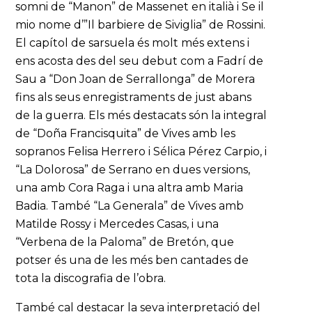
somni de “Manon” de Massenet en italià i Se il
mio nome d’”Il barbiere de Siviglia” de Rossini.
El capítol de sarsuela és molt més extens i
ens acosta des del seu debut com a Fadrí de
Sau a “Don Joan de Serrallonga” de Morera
fins als seus enregistraments de just abans
de la guerra. Els més destacats són la integral
de “Doña Francisquita” de Vives amb les
sopranos Felisa Herrero i Sélica Pérez Carpio, i
“La Dolorosa” de Serrano en dues versions,
una amb Cora Raga i una altra amb Maria
Badia. També “La Generala” de Vives amb
Matilde Rossy i Mercedes Casas, i una
“Verbena de la Paloma” de Bretón, que
potser és una de les més ben cantades de
tota la discografia de l’obra.
També cal destacar la seva interpretació del