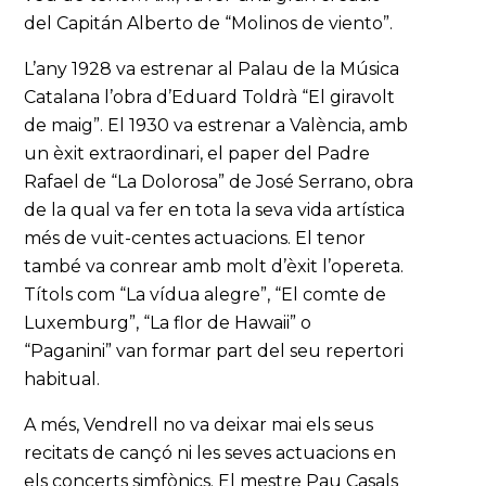
del Capitán Alberto de “Molinos de viento”.
L’any 1928 va estrenar al Palau de la Música
Catalana l’obra d’Eduard Toldrà “El giravolt
de maig”. El 1930 va estrenar a València, amb
un èxit extraordinari, el paper del Padre
Rafael de “La Dolorosa” de José Serrano, obra
de la qual va fer en tota la seva vida artística
més de vuit-centes actuacions. El tenor
també va conrear amb molt d’èxit l’opereta.
Títols com “La vídua alegre”, “El comte de
Luxemburg”, “La flor de Hawaii” o
“Paganini” van formar part del seu repertori
habitual.
A més, Vendrell no va deixar mai els seus
recitats de cançó ni les seves actuacions en
els concerts simfònics. El mestre Pau Casals