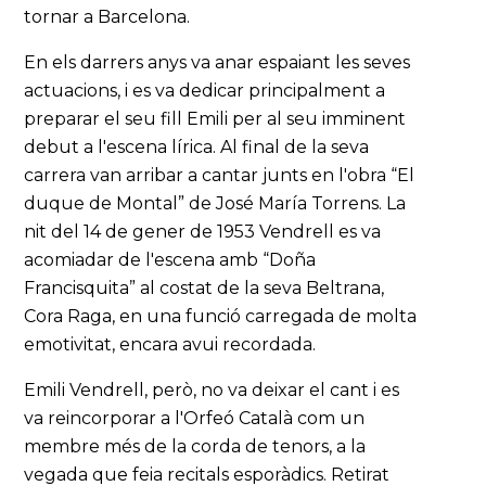
tornar a Barcelona.
En els darrers anys va anar espaiant les seves
actuacions, i es va dedicar principalment a
preparar el seu fill Emili per al seu imminent
debut a l'escena lírica. Al final de la seva
carrera van arribar a cantar junts en l'obra “El
duque de Montal” de José María Torrens. La
nit del 14 de gener de 1953 Vendrell es va
acomiadar de l'escena amb “Doña
Francisquita” al costat de la seva Beltrana,
Cora Raga, en una funció carregada de molta
emotivitat, encara avui recordada.
Emili Vendrell, però, no va deixar el cant i es
va reincorporar a l'Orfeó Català com un
membre més de la corda de tenors, a la
vegada que feia recitals esporàdics. Retirat