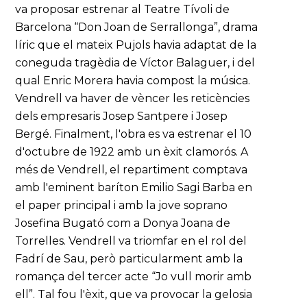
va proposar estrenar al Teatre Tívoli de
Barcelona “Don Joan de Serrallonga”, drama
líric que el mateix Pujols havia adaptat de la
coneguda tragèdia de Víctor Balaguer, i del
qual Enric Morera havia compost la música.
Vendrell va haver de vèncer les reticències
dels empresaris Josep Santpere i Josep
Bergé. Finalment, l'obra es va estrenar el 10
d'octubre de 1922 amb un èxit clamorós. A
més de Vendrell, el repartiment comptava
amb l'eminent baríton Emilio Sagi Barba en
el paper principal i amb la jove soprano
Josefina Bugató com a Donya Joana de
Torrelles. Vendrell va triomfar en el rol del
Fadrí de Sau, però particularment amb la
romança del tercer acte “Jo vull morir amb
ell”. Tal fou l'èxit, que va provocar la gelosia