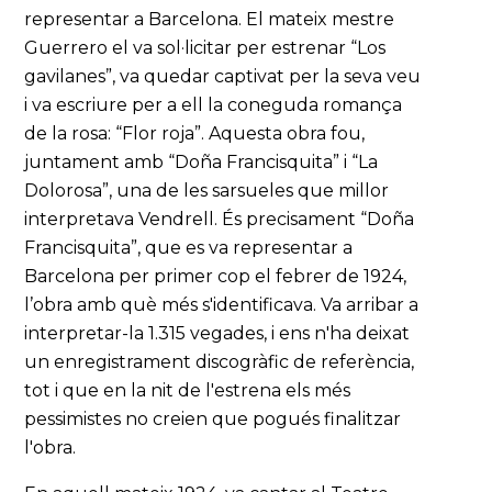
representar a Barcelona. El mateix mestre
Guerrero el va sol·licitar per estrenar “Los
gavilanes”, va quedar captivat per la seva veu
i va escriure per a ell la coneguda romança
de la rosa: “Flor roja”. Aquesta obra fou,
juntament amb “Doña Francisquita” i “La
Dolorosa”, una de les sarsueles que millor
interpretava Vendrell. És precisament “Doña
Francisquita”, que es va representar a
Barcelona per primer cop el febrer de 1924,
l’obra amb què més s'identificava. Va arribar a
interpretar-la 1.315 vegades, i ens n'ha deixat
un enregistrament discogràfic de referència,
tot i que en la nit de l'estrena els més
pessimistes no creien que pogués finalitzar
l'obra.