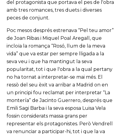
del protagonista que portava el pes de l'obra
amb tres romances, tres duets i diverses
peces de conjunt.
Poc mesos després estrenava “Pel teu amor”
de Joan Ribas i Miquel Poal Aregall, que
incloïa la romança “Rosó, llum de la meva
vida” que va estar per sempre lligada a la
seva veu i que ha mantingut la seva
popularitat, tot i que l'obra a la qual pertany
no ha tornat a interpretar-se mai més. El
ressò del seu èxit va arribar a Madrid on en
un principi fou reclamat per interpretar “La
montería” de Jacinto Guerrero, després que
Emili Sagi Barba i la seva esposa Luisa Vela
fossin considerats massa grans per
representar els protagonistes. Però Vendrell
va renunciar a participar-hi, tot i que la va