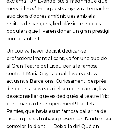
exclamà: “Un Evangeliste si magnifique que
merveilleux”. En aquests anys va alternar les
audicions d'obres simfòniques amb els
recitals de cançons, lied clàssic i melodies
populars que li varen donar un gran prestigi
com a cantant.
Un cop va haver decidit dedicar-se
professionalment al cant, va fer una audició
al Gran Teatre del Liceu per a la famosa
contralt Maria Gay, la qual llavors estava
actuant a Barcelona. Curiosament, després
d’elogiar la seva veu i el seu bon cantar, li va
desaconsellar que es dediqués al teatre líric
per... manca de temperament! Pauleta
Pàmies, que havia estat famosa ballarina del
Liceu i que es trobava present en l'audició, va
consolar-lo dient-li: "Deixa-la dir! Què en