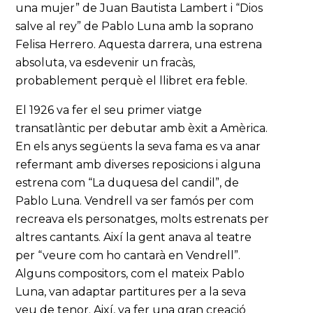
una mujer” de Juan Bautista Lambert i “Dios
salve al rey” de Pablo Luna amb la soprano
Felisa Herrero. Aquesta darrera, una estrena
absoluta, va esdevenir un fracàs,
probablement perquè el llibret era feble.
El 1926 va fer el seu primer viatge
transatlàntic per debutar amb èxit a Amèrica.
En els anys següents la seva fama es va anar
refermant amb diverses reposicions i alguna
estrena com “La duquesa del candil”, de
Pablo Luna. Vendrell va ser famós per com
recreava els personatges, molts estrenats per
altres cantants. Així la gent anava al teatre
per “veure com ho cantarà en Vendrell”.
Alguns compositors, com el mateix Pablo
Luna, van adaptar partitures per a la seva
veu de tenor. Així, va fer una gran creació