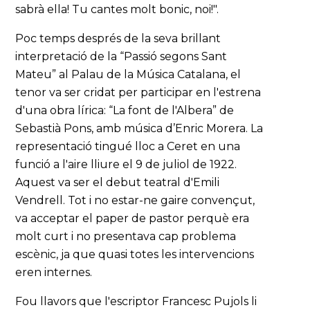
sabrà ella! Tu cantes molt bonic, noi!".
Poc temps després de la seva brillant
interpretació de la “Passió segons Sant
Mateu” al Palau de la Música Catalana, el
tenor va ser cridat per participar en l'estrena
d'una obra lírica: “La font de l'Albera” de
Sebastià Pons, amb música d’Enric Morera. La
representació tingué lloc a Ceret en una
funció a l'aire lliure el 9 de juliol de 1922.
Aquest va ser el debut teatral d'Emili
Vendrell. Tot i no estar-ne gaire convençut,
va acceptar el paper de pastor perquè era
molt curt i no presentava cap problema
escènic, ja que quasi totes les intervencions
eren internes.
Fou llavors que l'escriptor Francesc Pujols li