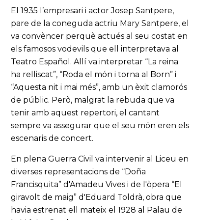
El 1935 l’empresari i actor Josep Santpere,
pare de la coneguda actriu Mary Santpere, el
va convèncer perquè actués al seu costat en
els famosos vodevils que ell interpretava al
Teatro Español. Allí va interpretar “La reina
ha relliscat”, “Roda el món i torna al Born” i
“Aquesta nit i mai més”, amb un èxit clamorós
de públic. Però, malgrat la rebuda que va
tenir amb aquest repertori, el cantant
sempre va assegurar que el seu món eren els
escenaris de concert.
En plena Guerra Civil va intervenir al Liceu en
diverses representacions de “Doña
Francisquita” d'Amadeu Vives i de l'òpera “El
giravolt de maig” d'Eduard Toldrà, obra que
havia estrenat ell mateix el 1928 al Palau de