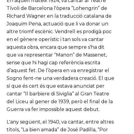
En aquell mateix 1924, va cantar al Teatre
Tívoli de Barcelona l'òpera “Lohengrin” de
Richard Wagner en la traducció catalana de
Joaquim Pena, actuació que li va donar un
altre triomf escènic. Vendrell es prodigà poc
en el gènere operístic i tan sols va cantar
aquesta obra, encara que sempre s'ha dit
que va representar “Manon” de Massenet,
sense que hi hagi cap referència escrita
d’aquest fet. De l’òpera en va enregistrar el
Sogno fent-ne una verdadera creació. El que
sí que és cert és que estava anunciat per
cantar “Il barbiere di Siviglia” al Gran Teatre
del Liceu al gener de 1939, però el final de la
Guerra va fer impossible aquest debut.
L'any següent, el 1940, va cantar, entre altres
títols, “La bien amada” de José Padilla, “Por