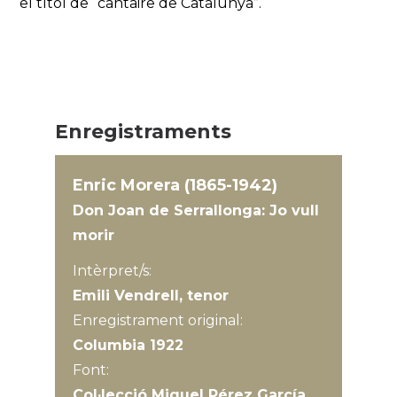
el títol de “cantaire de Catalunya”.
Enregistraments
Enric Morera (1865-1942)
Don Joan de Serrallonga: Jo vull
morir
Intèrpret/s:
Emili Vendrell, tenor
Enregistrament original:
Columbia 1922
Font:
Col·lecció Miquel Pérez García