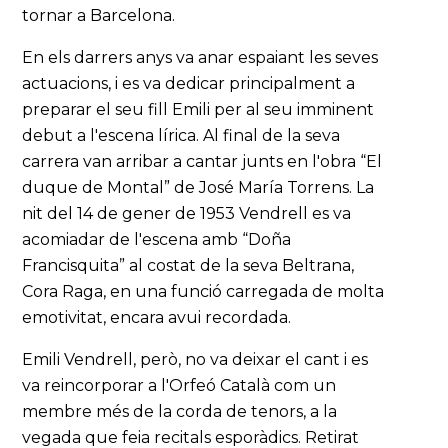
tornar a Barcelona.
En els darrers anys va anar espaiant les seves
actuacions, i es va dedicar principalment a
preparar el seu fill Emili per al seu imminent
debut a l'escena lírica. Al final de la seva
carrera van arribar a cantar junts en l'obra “El
duque de Montal” de José María Torrens. La
nit del 14 de gener de 1953 Vendrell es va
acomiadar de l'escena amb “Doña
Francisquita” al costat de la seva Beltrana,
Cora Raga, en una funció carregada de molta
emotivitat, encara avui recordada.
Emili Vendrell, però, no va deixar el cant i es
va reincorporar a l'Orfeó Català com un
membre més de la corda de tenors, a la
vegada que feia recitals esporàdics. Retirat