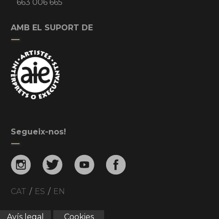
663 006 665
AMB EL SUPORT DE
Segueix-nos!
CAT
/
ES
/
EN
Avís legal
Cookies