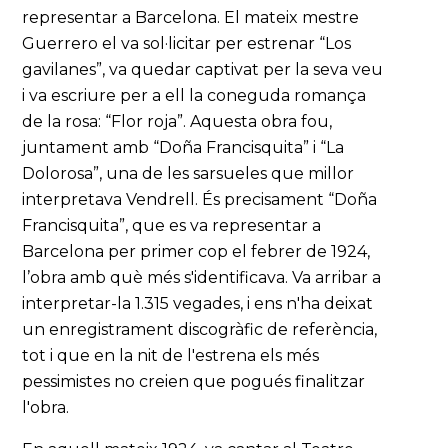
representar a Barcelona. El mateix mestre
Guerrero el va sol·licitar per estrenar “Los
gavilanes”, va quedar captivat per la seva veu
i va escriure per a ell la coneguda romança
de la rosa: “Flor roja”. Aquesta obra fou,
juntament amb “Doña Francisquita” i “La
Dolorosa”, una de les sarsueles que millor
interpretava Vendrell. És precisament “Doña
Francisquita”, que es va representar a
Barcelona per primer cop el febrer de 1924,
l’obra amb què més s'identificava. Va arribar a
interpretar-la 1.315 vegades, i ens n'ha deixat
un enregistrament discogràfic de referència,
tot i que en la nit de l'estrena els més
pessimistes no creien que pogués finalitzar
l'obra.