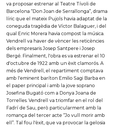
va proposar estrenar al Teatre Tívoli de
Barcelona “Don Joan de Serrallonga”, drama
líric que el mateix Pujols havia adaptat de la
coneguda tragèdia de Víctor Balaguer, i del
qual Enric Morera havia compost la música.
Vendrell va haver de vèncer les reticències
dels empresaris Josep Santpere i Josep
Bergé. Finalment, l'obra es va estrenar el 10
d'octubre de 1922 amb un èxit clamorós. A
més de Vendrell, el repartiment comptava
amb l'eminent baríton Emilio Sagi Barba en
el paper principal i amb la jove soprano
Josefina Bugató com a Donya Joana de
Torrelles. Vendrell va triomfar en el rol del
Fadrí de Sau, però particularment amb la
romança del tercer acte “Jo vull morir amb
ell”. Tal fou l'èxit, que va provocar la gelosia