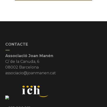
CONTACTE
Associació Joan Manén
C/ de la Canuda, 6
08002 Barcelona
associacio@joanmanen.cat