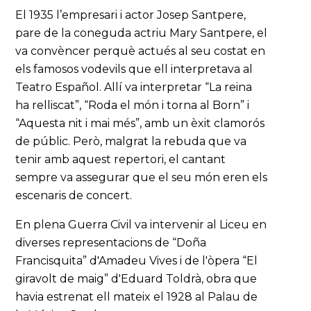
El 1935 l’empresari i actor Josep Santpere,
pare de la coneguda actriu Mary Santpere, el
va convèncer perquè actués al seu costat en
els famosos vodevils que ell interpretava al
Teatro Español. Allí va interpretar “La reina
ha relliscat”, “Roda el món i torna al Born” i
“Aquesta nit i mai més”, amb un èxit clamorós
de públic. Però, malgrat la rebuda que va
tenir amb aquest repertori, el cantant
sempre va assegurar que el seu món eren els
escenaris de concert.
En plena Guerra Civil va intervenir al Liceu en
diverses representacions de “Doña
Francisquita” d'Amadeu Vives i de l'òpera “El
giravolt de maig” d'Eduard Toldrà, obra que
havia estrenat ell mateix el 1928 al Palau de