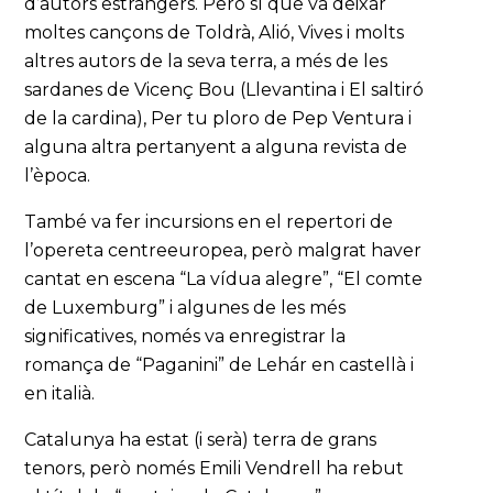
d’autors estrangers. Però sí que va deixar
moltes cançons de Toldrà, Alió, Vives i molts
altres autors de la seva terra, a més de les
sardanes de Vicenç Bou (Llevantina i El saltiró
de la cardina), Per tu ploro de Pep Ventura i
alguna altra pertanyent a alguna revista de
l’època.
També va fer incursions en el repertori de
l’opereta centreeuropea, però malgrat haver
cantat en escena “La vídua alegre”, “El comte
de Luxemburg” i algunes de les més
significatives, només va enregistrar la
romança de “Paganini” de Lehár en castellà i
en italià.
Catalunya ha estat (i serà) terra de grans
tenors, però només Emili Vendrell ha rebut