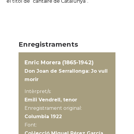
el títol de “cantaire de Catalunya”.
Enregistraments
Enric Morera (1865-1942)
Don Joan de Serrallonga: Jo vull
morir
Intèrpret/s:
Emili Vendrell, tenor
Enregistrament original:
Columbia 1922
Font:
Col·lecció Miquel Pérez García