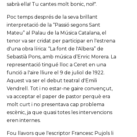
sabrà ella! Tu cantes molt bonic, noi!".
Poc temps després de la seva brillant
interpretació de la “Passió segons Sant
Mateu” al Palau de la Música Catalana, el
tenor va ser cridat per participar en l'estrena
d'una obra lírica: “La font de l'Albera” de
Sebastià Pons, amb música d’Enric Morera. La
representació tingué lloc a Ceret en una
funció a l'aire lliure el 9 de juliol de 1922.
Aquest va ser el debut teatral d'Emili
Vendrell. Tot i no estar-ne gaire convençut,
va acceptar el paper de pastor perquè era
molt curt i no presentava cap problema
escènic, ja que quasi totes les intervencions
eren internes.
Fou llavors que l'escriptor Francesc Pujols li