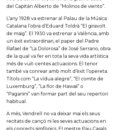
del Capitán Alberto de “Molinos de viento”.
L’any 1928 va estrenar al Palau de la Música
Catalana l’obra d’Eduard Toldrà “El giravolt
de maig”. El 1930 va estrenar a València, amb
un èxit extraordinari, el paper del Padre
Rafael de “La Dolorosa” de José Serrano, obra
de la qual va fer en tota la seva vida artística
més de vuit-centes actuacions. El tenor
també va conrear amb molt d’èxit l’opereta.
Títols com “La vídua alegre”, “El comte de
Luxemburg”, “La flor de Hawaii” o
“Paganini” van formar part del seu repertori
habitual.
A més, Vendrell no va deixar mai els seus
recitats de cançó ni les seves actuacions en
els concerts simfònics. El mestre Pau Casals