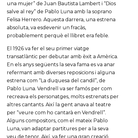
una mujer” de Juan Bautista Lambert i “Dios
salve al rey” de Pablo Luna amb la soprano
Felisa Herrero. Aquesta darrera, una estrena
absoluta, va esdevenir un fracàs,
probablement perquè el llibret era feble.
El 1926 va fer el seu primer viatge
transatlàntic per debutar amb èxit a Amèrica.
En els anys següents la seva fama es va anar
refermant amb diverses reposicions i alguna
estrena com “La duquesa del candil”, de
Pablo Luna. Vendrell va ser famós per com
recreava els personatges, molts estrenats per
altres cantants. Així la gent anava al teatre
per “veure com ho cantarà en Vendrell”.
Alguns compositors, com el mateix Pablo
Luna, van adaptar partitures per a la seva
veu de tenor. Així, va fer una gran creació