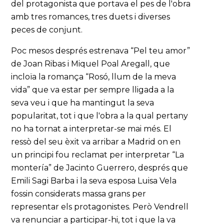
del protagonista que portava el pes de l'obra
amb tres romances, tres duets i diverses
peces de conjunt.
Poc mesos després estrenava “Pel teu amor”
de Joan Ribas i Miquel Poal Aregall, que
incloïa la romança “Rosó, llum de la meva
vida” que va estar per sempre lligada a la
seva veu i que ha mantingut la seva
popularitat, tot i que l'obra a la qual pertany
no ha tornat a interpretar-se mai més. El
ressò del seu èxit va arribar a Madrid on en
un principi fou reclamat per interpretar “La
montería” de Jacinto Guerrero, després que
Emili Sagi Barba i la seva esposa Luisa Vela
fossin considerats massa grans per
representar els protagonistes. Però Vendrell
va renunciar a participar-hi, tot i que la va