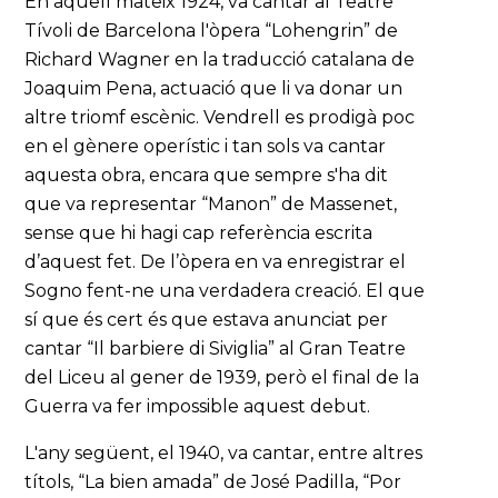
En aquell mateix 1924, va cantar al Teatre
Tívoli de Barcelona l'òpera “Lohengrin” de
Richard Wagner en la traducció catalana de
Joaquim Pena, actuació que li va donar un
altre triomf escènic. Vendrell es prodigà poc
en el gènere operístic i tan sols va cantar
aquesta obra, encara que sempre s'ha dit
que va representar “Manon” de Massenet,
sense que hi hagi cap referència escrita
d’aquest fet. De l’òpera en va enregistrar el
Sogno fent-ne una verdadera creació. El que
sí que és cert és que estava anunciat per
cantar “Il barbiere di Siviglia” al Gran Teatre
del Liceu al gener de 1939, però el final de la
Guerra va fer impossible aquest debut.
L'any següent, el 1940, va cantar, entre altres
títols, “La bien amada” de José Padilla, “Por