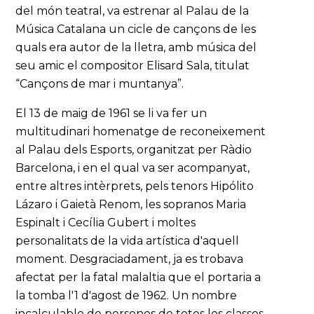
del món teatral, va estrenar al Palau de la
Música Catalana un cicle de cançons de les
quals era autor de la lletra, amb música del
seu amic el compositor Elisard Sala, titulat
“Cançons de mar i muntanya”.
El 13 de maig de 1961 se li va fer un
multitudinari homenatge de reconeixement
al Palau dels Esports, organitzat per Ràdio
Barcelona, i en el qual va ser acompanyat,
entre altres intèrprets, pels tenors Hipólito
Lázaro i Gaietà Renom, les sopranos Maria
Espinalt i Cecília Gubert i moltes
personalitats de la vida artística d'aquell
moment. Desgraciadament, ja es trobava
afectat per la fatal malaltia que el portaria a
la tomba l'1 d'agost de 1962. Un nombre
incalculable de persones de totes les classes