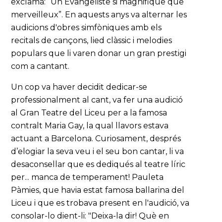
exclamà: “Un Evangeliste si magnifique que
merveilleux”. En aquests anys va alternar les
audicions d'obres simfòniques amb els
recitals de cançons, lied clàssic i melodies
populars que li varen donar un gran prestigi
com a cantant.
Un cop va haver decidit dedicar-se
professionalment al cant, va fer una audició
al Gran Teatre del Liceu per a la famosa
contralt Maria Gay, la qual llavors estava
actuant a Barcelona. Curiosament, després
d’elogiar la seva veu i el seu bon cantar, li va
desaconsellar que es dediqués al teatre líric
per... manca de temperament! Pauleta
Pàmies, que havia estat famosa ballarina del
Liceu i que es trobava present en l'audició, va
consolar-lo dient-li: "Deixa-la dir! Què en