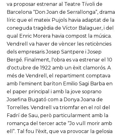
va proposar estrenar al Teatre Tívoli de
Barcelona “Don Joan de Serrallonga”, drama
líric que el mateix Pujols havia adaptat de la
coneguda tragèdia de Víctor Balaguer, i del
qual Enric Morera havia compost la música.
Vendrell va haver de vèncer les reticències
dels empresaris Josep Santpere i Josep
Bergé. Finalment, l'obra es va estrenar el 10
d'octubre de 1922 amb un èxit clamorós. A
més de Vendrell, el repartiment comptava
amb l'eminent baríton Emilio Sagi Barba en
el paper principal i amb la jove soprano
Josefina Bugató com a Donya Joana de
Torrelles. Vendrell va triomfar en el rol del
Fadrí de Sau, però particularment amb la
romança del tercer acte “Jo vull morir amb
ell”. Tal fou l'èxit, que va provocar la gelosia