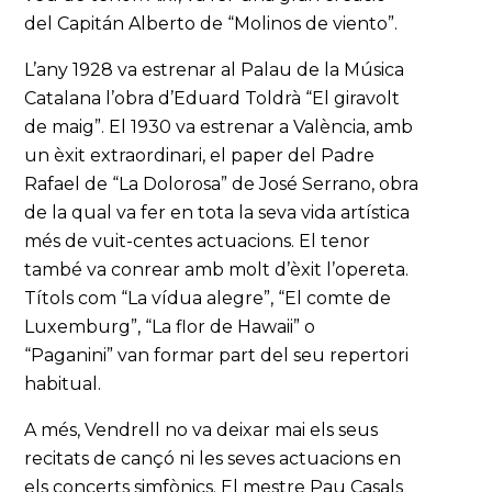
del Capitán Alberto de “Molinos de viento”.
L’any 1928 va estrenar al Palau de la Música
Catalana l’obra d’Eduard Toldrà “El giravolt
de maig”. El 1930 va estrenar a València, amb
un èxit extraordinari, el paper del Padre
Rafael de “La Dolorosa” de José Serrano, obra
de la qual va fer en tota la seva vida artística
més de vuit-centes actuacions. El tenor
també va conrear amb molt d’èxit l’opereta.
Títols com “La vídua alegre”, “El comte de
Luxemburg”, “La flor de Hawaii” o
“Paganini” van formar part del seu repertori
habitual.
A més, Vendrell no va deixar mai els seus
recitats de cançó ni les seves actuacions en
els concerts simfònics. El mestre Pau Casals