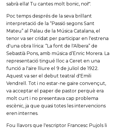
sabrà ella! Tu cantes molt bonic, noi!".
Poc temps després de la seva brillant
interpretació de la “Passió segons Sant
Mateu” al Palau de la Música Catalana, el
tenor va ser cridat per participar en l'estrena
d'una obra lírica: “La font de l'Albera” de
Sebastià Pons, amb música d’Enric Morera. La
representació tingué lloc a Ceret en una
funció a l'aire lliure el 9 de juliol de 1922.
Aquest va ser el debut teatral d'Emili
Vendrell. Tot i no estar-ne gaire convençut,
va acceptar el paper de pastor perquè era
molt curt i no presentava cap problema
escènic, ja que quasi totes les intervencions
eren internes.
Fou llavors que l'escriptor Francesc Pujols li