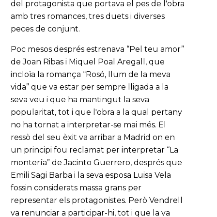
del protagonista que portava el pes de l'obra
amb tres romances, tres duets i diverses
peces de conjunt.
Poc mesos després estrenava “Pel teu amor”
de Joan Ribas i Miquel Poal Aregall, que
incloïa la romança “Rosó, llum de la meva
vida” que va estar per sempre lligada a la
seva veu i que ha mantingut la seva
popularitat, tot i que l'obra a la qual pertany
no ha tornat a interpretar-se mai més. El
ressò del seu èxit va arribar a Madrid on en
un principi fou reclamat per interpretar “La
montería” de Jacinto Guerrero, després que
Emili Sagi Barba i la seva esposa Luisa Vela
fossin considerats massa grans per
representar els protagonistes. Però Vendrell
va renunciar a participar-hi, tot i que la va