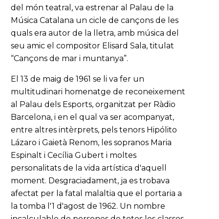
del món teatral, va estrenar al Palau de la
Música Catalana un cicle de cançons de les
quals era autor de la lletra, amb música del
seu amic el compositor Elisard Sala, titulat
“Cançons de mar i muntanya”.
El 13 de maig de 1961 se li va fer un
multitudinari homenatge de reconeixement
al Palau dels Esports, organitzat per Ràdio
Barcelona, i en el qual va ser acompanyat,
entre altres intèrprets, pels tenors Hipólito
Lázaro i Gaietà Renom, les sopranos Maria
Espinalt i Cecília Gubert i moltes
personalitats de la vida artística d'aquell
moment. Desgraciadament, ja es trobava
afectat per la fatal malaltia que el portaria a
la tomba l'1 d'agost de 1962. Un nombre
incalculable de persones de totes les classes