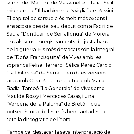
somni de “Manon” de Massenet en italià i Se il
mio nome d’”Il barbiere de Siviglia” de Rossini.
El capítol de sarsuela és molt més extens i
ens acosta des del seu debut com a Fadrí de
Sau a “Don Joan de Serrallonga” de Morera
fins als seus enregistraments de just abans
de la guerra. Els més destacats són la integral
de “Doña Francisquita” de Vives amb les
sopranos Felisa Herrero i Sélica Pérez Carpio, i
“La Dolorosa” de Serrano en dues versions,
una amb Cora Raga i una altra amb Maria
Badia. També “La Generala” de Vives amb
Matilde Rossy i Mercedes Casas, i una
“Verbena de la Paloma” de Bretón, que
potser és una de les més ben cantades de
tota la discografia de l’obra.
També cal destacar la seva interpretació del