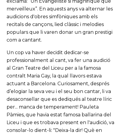
exclamà: “Un Evangeliste si magnifique que
merveilleux”. En aquests anys va alternar les
audicions d'obres simfòniques amb els
recitals de cançons, lied clàssic i melodies
populars que li varen donar un gran prestigi
com a cantant.
Un cop va haver decidit dedicar-se
professionalment al cant, va fer una audició
al Gran Teatre del Liceu per a la famosa
contralt Maria Gay, la qual llavors estava
actuant a Barcelona. Curiosament, després
d’elogiar la seva veu i el seu bon cantar, li va
desaconsellar que es dediqués al teatre líric
per... manca de temperament! Pauleta
Pàmies, que havia estat famosa ballarina del
Liceu i que es trobava present en l'audició, va
consolar-lo dient-li: "Deixa-la dir! Què en