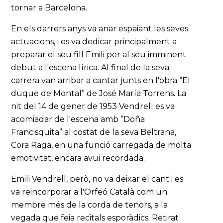
tornar a Barcelona.
En els darrers anys va anar espaiant les seves
actuacions, i es va dedicar principalment a
preparar el seu fill Emili per al seu imminent
debut a l'escena lírica. Al final de la seva
carrera van arribar a cantar junts en l'obra “El
duque de Montal” de José María Torrens. La
nit del 14 de gener de 1953 Vendrell es va
acomiadar de l'escena amb “Doña
Francisquita” al costat de la seva Beltrana,
Cora Raga, en una funció carregada de molta
emotivitat, encara avui recordada.
Emili Vendrell, però, no va deixar el cant i es
va reincorporar a l'Orfeó Català com un
membre més de la corda de tenors, a la
vegada que feia recitals esporàdics. Retirat