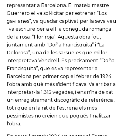
representar a Barcelona. El mateix mestre
Guerrero el va sol·licitar per estrenar “Los
gavilanes”, va quedar captivat per la seva veu
i va escriure per a ell la coneguda romança
de la rosa: “Flor roja”. Aquesta obra fou,
juntament amb “Doña Francisquita” i “La
Dolorosa”, una de les sarsueles que millor
interpretava Vendrell. És precisament “Doña
Francisquita”, que es va representar a
Barcelona per primer cop el febrer de 1924,
l’obra amb què més s'identificava. Va arribar a
interpretar-la 1.315 vegades, i ens n'ha deixat
un enregistrament discogràfic de referència,
tot i que en la nit de l'estrena els més
pessimistes no creien que pogués finalitzar
l'obra.