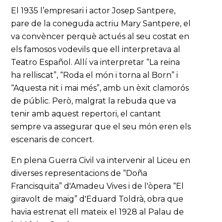
El 1935 l’empresari i actor Josep Santpere,
pare de la coneguda actriu Mary Santpere, el
va convèncer perquè actués al seu costat en
els famosos vodevils que ell interpretava al
Teatro Español. Allí va interpretar “La reina
ha relliscat”, “Roda el món i torna al Born” i
“Aquesta nit i mai més”, amb un èxit clamorós
de públic. Però, malgrat la rebuda que va
tenir amb aquest repertori, el cantant
sempre va assegurar que el seu món eren els
escenaris de concert.
En plena Guerra Civil va intervenir al Liceu en
diverses representacions de “Doña
Francisquita” d'Amadeu Vives i de l'òpera “El
giravolt de maig” d'Eduard Toldrà, obra que
havia estrenat ell mateix el 1928 al Palau de