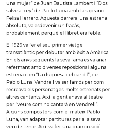
una mujer” de Juan Bautista Lambert i “Dios
salve al rey” de Pablo Luna amb la soprano
Felisa Herrero. Aquesta darrera, una estrena
absoluta, va esdevenir un fracàs,
probablement perquè el llibret era feble.
El 1926 va fer el seu primer viatge
transatlàntic per debutar amb èxit a Amèrica.
En els anys següents la seva fama es va anar
refermant amb diverses reposicions i alguna
estrena com “La duquesa del candil”, de
Pablo Luna. Vendrell va ser famós per com
recreava els personatges, molts estrenats per
altres cantants. Així la gent anava al teatre
per “veure com ho cantarà en Vendrell”.
Alguns compositors, com el mateix Pablo
Luna, van adaptar partitures per a la seva
veu de tenor. Així, va fer una gran creació