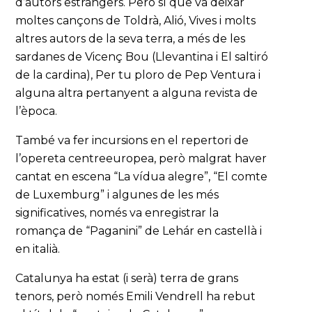
d’autors estrangers. Però sí que va deixar
moltes cançons de Toldrà, Alió, Vives i molts
altres autors de la seva terra, a més de les
sardanes de Vicenç Bou (Llevantina i El saltiró
de la cardina), Per tu ploro de Pep Ventura i
alguna altra pertanyent a alguna revista de
l’època.
També va fer incursions en el repertori de
l’opereta centreeuropea, però malgrat haver
cantat en escena “La vídua alegre”, “El comte
de Luxemburg” i algunes de les més
significatives, només va enregistrar la
romança de “Paganini” de Lehár en castellà i
en italià.
Catalunya ha estat (i serà) terra de grans
tenors, però només Emili Vendrell ha rebut