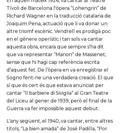
En aquell mateix 1924, va cantar al Teatre
Tívoli de Barcelona l'òpera “Lohengrin” de
Richard Wagner en la traducció catalana de
Joaquim Pena, actuació que li va donar un
altre triomf escènic. Vendrell es prodigà poc
en el gènere operístic i tan sols va cantar
aquesta obra, encara que sempre s'ha dit
que va representar “Manon” de Massenet,
sense que hi hagi cap referència escrita
d’aquest fet. De l’òpera en va enregistrar el
Sogno fent-ne una verdadera creació. El que
sí que és cert és que estava anunciat per
cantar “Il barbiere di Siviglia” al Gran Teatre
del Liceu al gener de 1939, però el final de la
Guerra va fer impossible aquest debut.
L'any següent, el 1940, va cantar, entre altres
títols, “La bien amada” de José Padilla, “Por