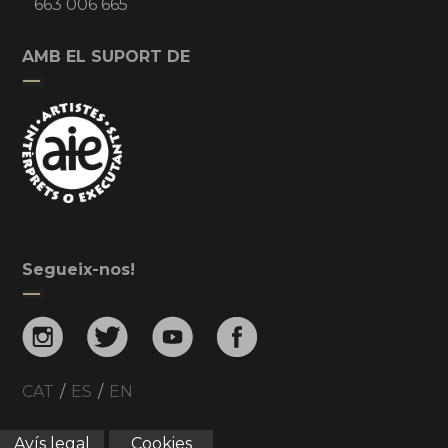
663 006 665
AMB EL SUPORT DE
Segueix-nos!
CAT
/
ES
/
EN
Avís legal
Cookies