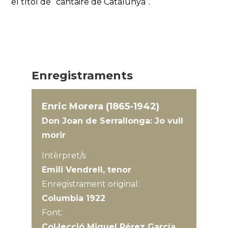
el títol de “cantaire de Catalunya”.
Enregistraments
Enric Morera (1865-1942)
Don Joan de Serrallonga: Jo vull
morir
Intèrpret/s:
Emili Vendrell, tenor
Enregistrament original:
Columbia 1922
Font:
Col·lecció Miquel Pérez García