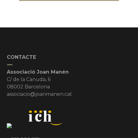
CONTACTE
Associació Joan Manén
C/ de la Canuda, 6
08002 Barcelona
associacio@joanmanen.cat