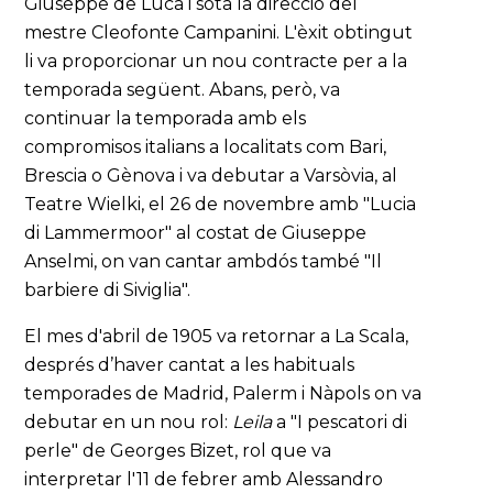
Giuseppe de Luca i sota la direcció del
mestre Cleofonte Campanini. L'èxit obtingut
li va proporcionar un nou contracte per a la
temporada següent. Abans, però, va
continuar la temporada amb els
compromisos italians a localitats com Bari,
Brescia o Gènova i va debutar a Varsòvia, al
Teatre Wielki, el 26 de novembre amb "Lucia
di Lammermoor" al costat de Giuseppe
Anselmi, on van cantar ambdós també "Il
barbiere di Siviglia".
El mes d'abril de 1905 va retornar a La Scala,
després d’haver cantat a les habituals
temporades de Madrid, Palerm i Nàpols on va
debutar en un nou rol:
Leila
a "I pescatori di
perle" de Georges Bizet, rol que va
interpretar l'11 de febrer amb Alessandro