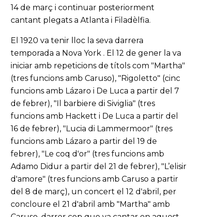
14 de març i continuar posteriorment
cantant plegats a Atlanta i Filadèlfia.
El 1920 va tenir lloc la seva darrera
temporada a Nova York . El 12 de gener la va
iniciar amb repeticions de títols com "Martha"
(tres funcions amb Caruso), "Rigoletto" (cinc
funcions amb Lázaro i De Luca a partir del 7
de febrer), "Il barbiere di Siviglia" (tres
funcions amb Hackett i De Luca a partir del
16 de febrer), "Lucia di Lammermoor" (tres
funcions amb Lázaro a partir del 19 de
febrer), "Le coq d'or" (tres funcions amb
Adamo Didur a partir del 21 de febrer), "L’elisir
d'amore" (tres funcions amb Caruso a partir
del 8 de març), un concert el 12 d'abril, per
concloure el 21 d'abril amb "Martha" amb
Caruso, darrer cop que va cantar en aquest