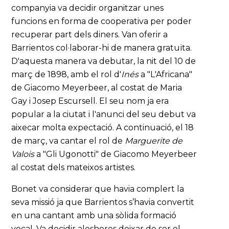
companyia va decidir organitzar unes
funcions en forma de cooperativa per poder
recuperar part dels diners. Van oferir a
Barrientos col·laborar-hi de manera gratuïta.
D'aquesta manera va debutar, la nit del 10 de
març de 1898, amb el rol d'
Inés
a "L'Africana"
de Giacomo Meyerbeer, al costat de Maria
Gay i Josep Escursell. El seu nom ja era
popular a la ciutat i l'anunci del seu debut va
aixecar molta expectació. A continuació, el 18
de març, va cantar el rol de
Marguerite de
Valois
a "Gli Ugonotti" de Giacomo Meyerbeer
al costat dels mateixos artistes.
Bonet va considerar que havia complert la
seva missió ja que Barrientos s’havia convertit
en una cantant amb una sòlida formació
vocal. Va decidir aleshores deixar de ser el