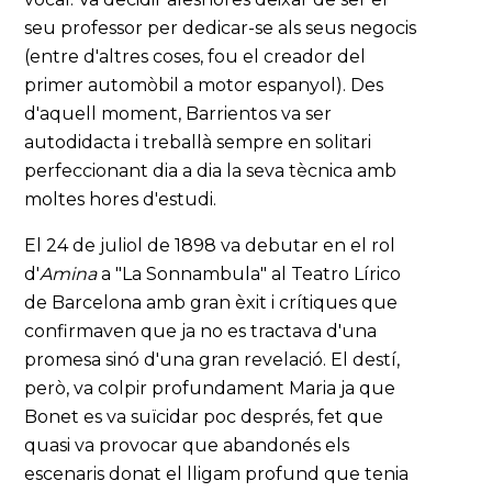
seu professor per dedicar-se als seus negocis
(entre d'altres coses, fou el creador del
primer automòbil a motor espanyol). Des
d'aquell moment, Barrientos va ser
autodidacta i treballà sempre en solitari
perfeccionant dia a dia la seva tècnica amb
moltes hores d'estudi.
El 24 de juliol de 1898 va debutar en el rol
d'
Amina
a "La Sonnambula" al Teatro Lírico
de Barcelona amb gran èxit i crítiques que
confirmaven que ja no es tractava d'una
promesa sinó d'una gran revelació. El destí,
però, va colpir profundament Maria ja que
Bonet es va suïcidar poc després, fet que
quasi va provocar que abandonés els
escenaris donat el lligam profund que tenia