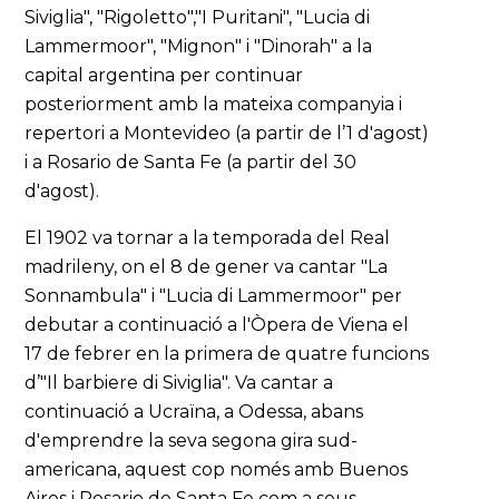
Siviglia", "Rigoletto","I Puritani", "Lucia di
Lammermoor", "Mignon" i "Dinorah" a la
capital argentina per continuar
posteriorment amb la mateixa companyia i
repertori a Montevideo (a partir de l’1 d'agost)
i a Rosario de Santa Fe (a partir del 30
d'agost).
El 1902 va tornar a la temporada del Real
madrileny, on el 8 de gener va cantar "La
Sonnambula" i "Lucia di Lammermoor" per
debutar a continuació a l'Òpera de Viena el
17 de febrer en la primera de quatre funcions
d’"Il barbiere di Siviglia". Va cantar a
continuació a Ucraïna, a Odessa, abans
d'emprendre la seva segona gira sud-
americana, aquest cop només amb Buenos
Aires i Rosario de Santa Fe com a seus