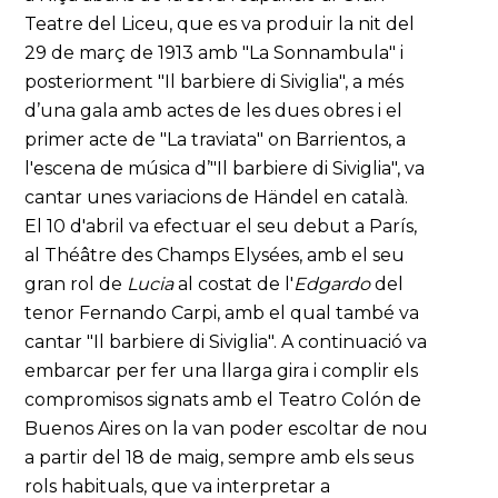
Teatre del Liceu, que es va produir la nit del
29 de març de 1913 amb "La Sonnambula" i
posteriorment "Il barbiere di Siviglia", a més
d’una gala amb actes de les dues obres i el
primer acte de "La traviata" on Barrientos, a
l'escena de música d’"Il barbiere di Siviglia", va
cantar unes variacions de Händel en català.
El 10 d'abril va efectuar el seu debut a París,
al Théâtre des Champs Elysées, amb el seu
gran rol de
Lucia
al costat de l'
Edgardo
del
tenor Fernando Carpi, amb el qual també va
cantar "Il barbiere di Siviglia". A continuació va
embarcar per fer una llarga gira i complir els
compromisos signats amb el Teatro Colón de
Buenos Aires on la van poder escoltar de nou
a partir del 18 de maig, sempre amb els seus
rols habituals, que va interpretar a