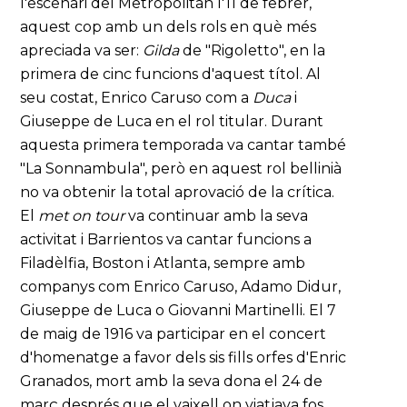
l'escenari del Metropolitan l'11 de febrer,
aquest cop amb un dels rols en què més
apreciada va ser:
Gilda
de "Rigoletto", en la
primera de cinc funcions d'aquest títol. Al
seu costat, Enrico Caruso com a
Duca
i
Giuseppe de Luca en el rol titular. Durant
aquesta primera temporada va cantar també
"La Sonnambula", però en aquest rol bellinià
no va obtenir la total aprovació de la crítica.
El
met on tour
va continuar amb la seva
activitat i Barrientos va cantar funcions a
Filadèlfia, Boston i Atlanta, sempre amb
companys com Enrico Caruso, Adamo Didur,
Giuseppe de Luca o Giovanni Martinelli. El 7
de maig de 1916 va participar en el concert
d'homenatge a favor dels sis fills orfes d'Enric
Granados, mort amb la seva dona el 24 de
març després que el vaixell on viatjava fos