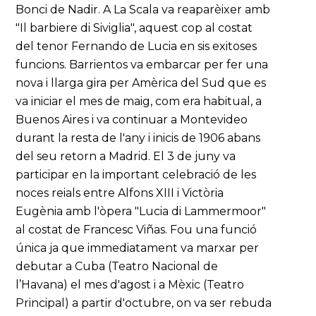
Bonci de Nadir. A La Scala va reaparèixer amb
"Il barbiere di Siviglia", aquest cop al costat
del tenor Fernando de Lucia en sis exitoses
funcions. Barrientos va embarcar per fer una
nova i llarga gira per Amèrica del Sud que es
va iniciar el mes de maig, com era habitual, a
Buenos Aires i va continuar a Montevideo
durant la resta de l'any i inicis de 1906 abans
del seu retorn a Madrid. El 3 de juny va
participar en la important celebració de les
noces reials entre Alfons XIII i Victòria
Eugènia amb l'òpera "Lucia di Lammermoor"
al costat de Francesc Viñas. Fou una funció
única ja que immediatament va marxar per
debutar a Cuba (Teatro Nacional de
l’Havana) el mes d'agost i a Mèxic (Teatro
Principal) a partir d'octubre, on va ser rebuda