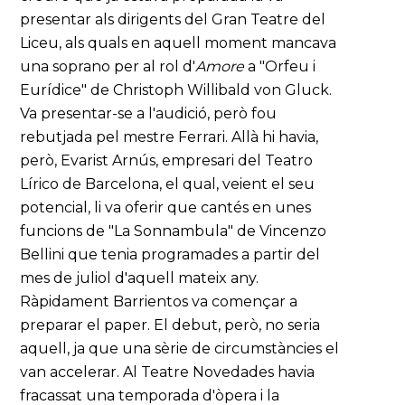
presentar als dirigents del Gran Teatre del
Liceu, als quals en aquell moment mancava
una soprano per al rol d'
Amore
a "Orfeu i
Eurídice" de Christoph Willibald von Gluck.
Va presentar-se a l'audició, però fou
rebutjada pel mestre Ferrari. Allà hi havia,
però, Evarist Arnús, empresari del Teatro
Lírico de Barcelona, el qual, veient el seu
potencial, li va oferir que cantés en unes
funcions de "La Sonnambula" de Vincenzo
Bellini que tenia programades a partir del
mes de juliol d'aquell mateix any.
Ràpidament Barrientos va començar a
preparar el paper. El debut, però, no seria
aquell, ja que una sèrie de circumstàncies el
van accelerar. Al Teatre Novedades havia
fracassat una temporada d'òpera i la