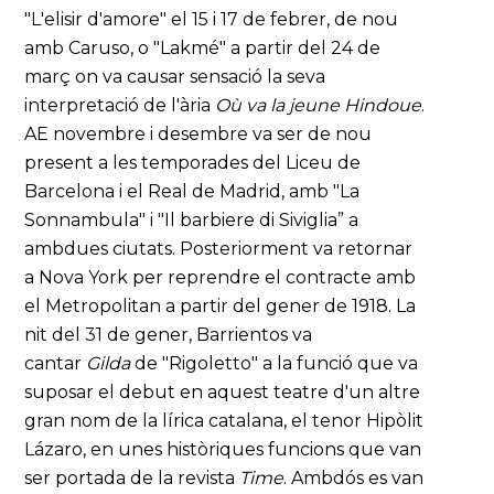
"L'elisir d'amore" el 15 i 17 de febrer, de nou
amb Caruso, o "Lakmé" a partir del 24 de
març on va causar sensació la seva
interpretació de l'ària
Où va la jeune Hindoue
.
AE novembre i desembre va ser de nou
present a les temporades del Liceu de
Barcelona i el Real de Madrid, amb "La
Sonnambula" i "Il barbiere di Siviglia” a
ambdues ciutats. Posteriorment va retornar
a Nova York per reprendre el contracte amb
el Metropolitan a partir del gener de 1918. La
nit del 31 de gener, Barrientos va
cantar
Gilda
de "Rigoletto" a la funció que va
suposar el debut en aquest teatre d'un altre
gran nom de la lírica catalana, el tenor Hipòlit
Lázaro, en unes històriques funcions que van
ser portada de la revista
Time
. Ambdós es van