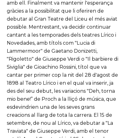
amb ell. Finalment va mantenir l'esperança
gràcies a la possibilitat que li oferiren de
debutar al Gran Teatre del Liceu el més aviat
possible. Mentrestant, va decidir continuar
cantant a les temporades dels teatres Lírico i
Novedades, amb títols com "Lucia di
Lammermoor" de Gaetano Donizetti,
"Rigoletto" de Giuseppe Verdi o "Il barbiere di
Siviglia" de Gioachino Rossini, títol que va
cantar per primer cop la nit del 28 d'agost de
1898 al Teatro Lírico i en el qual va inserir, ja
des del seu debut, les variacions "Deh, torna
mio bene!” de Proch a la lliçó de música, que
esdevindrien una de les seves grans
creacions al llarg de tota la carrera. El 15 de
setembre, de nou al Lírico, va debutar a "La
Traviata" de Giuseppe Verdi, amb el tenor