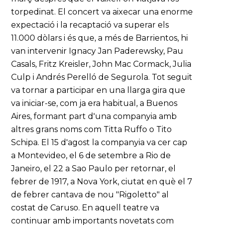
torpedinat. El concert va aixecar una enorme
expectació i la recaptació va superar els
11.000 dòlars i és que, a més de Barrientos, hi
van intervenir Ignacy Jan Paderewsky, Pau
Casals, Fritz Kreisler, John Mac Cormack, Julia
Culp i Andrés Perelló de Segurola. Tot seguit
va tornar a participar en una llarga gira que
va iniciar-se, com ja era habitual, a Buenos
Aires, formant part d'una companyia amb
altres grans noms com Titta Ruffo o Tito
Schipa. El 15 d'agost la companyia va cer cap
a Montevideo, el 6 de setembre a Rio de
Janeiro, el 22 a Sao Paulo per retornar, el
febrer de 1917, a Nova York, ciutat en què el 7
de febrer cantava de nou "Rigoletto" al
costat de Caruso. En aquell teatre va
continuar amb importants novetats com