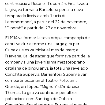
continuació a Rosario i Tucumán. Finalitzada
la gira, va tornar a Barcelona per a la nova
temporada liceista amb "Lucia di
Lammermoor", a partir del 22 de novembre, i
"Dinorah", a partir del 27 de novembre.
El 1914 va formar la seva pròpia companyia de
cant i va dur a terme una llarga gira per
Cuba que es va iniciar el mes de març a
l’Havana. Cal destacar que formava part de la
companyia una joveníssima mezzosoprano
catalana de dinou anys, ja tota una revelació:
Conchita Supervia. Barrientos i Supervia van
compartir escenari al Teatro Politeama
Grande, en l'òpera "Mignon" d'Ambroise
Thomas. La gira va continuar per altres
poblacions com Santiago de Cuba o
Camagüey fins al retorn a Europa el mes de