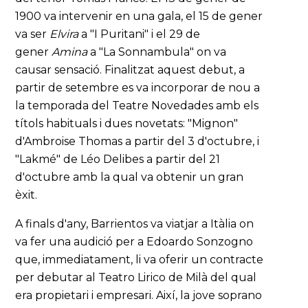
1900 va intervenir en una gala, el 15 de gener
va ser
Elvira
a "I Puritani" i el 29 de
gener
Amina
a "La Sonnambula" on va
causar sensació. Finalitzat aquest debut, a
partir de setembre es va incorporar de nou a
la temporada del Teatre Novedades amb els
títols habituals i dues novetats: "Mignon"
d'Ambroise Thomas a partir del 3 d'octubre, i
"Lakmé" de Léo Delibes a partir del 21
d'octubre amb la qual va obtenir un gran
èxit.
A finals d'any, Barrientos va viatjar a Itàlia on
va fer una audició per a Edoardo Sonzogno
que, immediatament, li va oferir un contracte
per debutar al Teatro Lirico de Milà del qual
era propietari i empresari. Així, la jove soprano