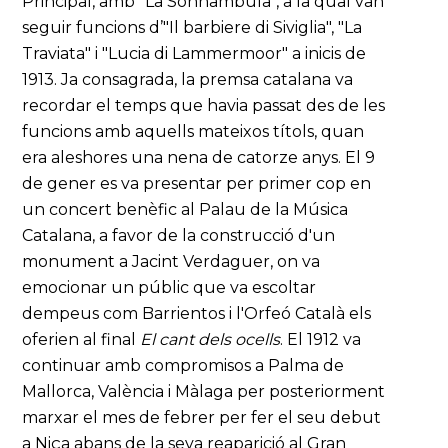
Principal, amb "La Sonnambula", a la qual van
seguir funcions d’"Il barbiere di Siviglia", "La
Traviata" i "Lucia di Lammermoor" a inicis de
1913. Ja consagrada, la premsa catalana va
recordar el temps que havia passat des de les
funcions amb aquells mateixos títols, quan
era aleshores una nena de catorze anys. El 9
de gener es va presentar per primer cop en
un concert benèfic al Palau de la Música
Catalana, a favor de la construcció d'un
monument a Jacint Verdaguer, on va
emocionar un públic que va escoltar
dempeus com Barrientos i l'Orfeó Català els
oferien al final
El cant dels ocells
. El 1912 va
continuar amb compromisos a Palma de
Mallorca, València i Màlaga per posteriorment
marxar el mes de febrer per fer el seu debut
a Niça abans de la seva reaparició al Gran