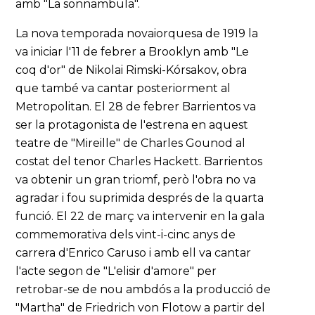
amb "La sonnambula".
La nova temporada novaiorquesa de 1919 la
va iniciar l'11 de febrer a Brooklyn amb "Le
coq d'or" de Nikolai Rimski-Kórsakov, obra
que també va cantar posteriorment al
Metropolitan. El 28 de febrer Barrientos va
ser la protagonista de l'estrena en aquest
teatre de "Mireille" de Charles Gounod al
costat del tenor Charles Hackett. Barrientos
va obtenir un gran triomf, però l'obra no va
agradar i fou suprimida després de la quarta
funció. El 22 de març va intervenir en la gala
commemorativa dels vint-i-cinc anys de
carrera d'Enrico Caruso i amb ell va cantar
l'acte segon de "L'elisir d'amore" per
retrobar-se de nou ambdós a la producció de
"Martha" de Friedrich von Flotow a partir del