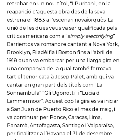
retrobar en un nou títol, "I Puritani", en la
reaparició d'aquesta obra des de la seva
estrena el 1883 a l'escenari novaiorquès. La
unió de les dues veus va ser qualificada pels
crítics americans com a "
simply electrifying
".
Barrientos va romandre cantant a Nova York,
Brooklyn, Filadèlfia i Boston fins a l'abril de
1918 quan va embarcar per una llarga gira en
una companyia de la qual també formava
tart el tenor català Josep Palet, amb qui va
cantar en gran part dels títols com "La
Sonnambula" "Gli Ugonotti" i "Lucia di
Lammermoor". Aquest cop la gira es va iniciar
a San Juan de Puerto Rico el mes de maig, i
va continuar per Ponce, Caracas, Lima,
Panamà, Antofagasta, Santiago i Valparaíso,
per finalitzar a l’Havana el 31 de desembre