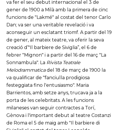
va fer el seu debut internacional el 3 de
gener de 1900 a Milà amb la primera de cinc
funcions de "Lakmé" al costat del tenor Carlo
Dan; va ser una veritable revelació i va
aconseguir un esclatant triomf. A partir del 19
de gener, al mateix teatre, va oferir la seva
creació d’"Il barbiere de Siviglia”, el 6 de
febrer "Mignon" i a partir del 16 de març "La
Sonnambula". La
Rivista Teatrale
Melodrammatica
del 18 de març de 1900 la
va qualificar de "fanciulla prodigiosa
festeggiata fino l'entusiasmo". Maria
Barrientos, amb setze anys, trucava ja a la
porta de les celebritats. A les funcions
milaneses van seguir contractes a Torí,
Gènova i l'important debut al teatre Costanzi
de Roma el 5 de maig amb "Il barbiere di