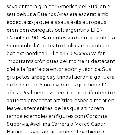
seva primera gira per Amèrica del Sud, on el
seu debut a Buenos Aires era esperat amb
expectació ja que els seus èxits europeus
eren ben coneguts pels argentins. El 27
d'abril de 1901 Barrientos va debutar amb "La
Sonnambula", al Teatro Poliorama, amb un
èxit extraordinari. El diari
La Nación
va fer
importants cròniques del moment destacant
d'ella la "perfecta entonación y técnica. Sus
grupetos, arpegios y trinos fueron algo fuera
de lo común. Y no olvidemos que tiene 17
años". Realment avui en dia costa d’entendre
aquesta precocitat artística, especialment en
les veus femenines, de les quals tindrem
també exemples en figures com Conchita
Supervia, Avel·lina Carrera o Mercè Capsir.
Barrientos va cantar també "Il barbiere di