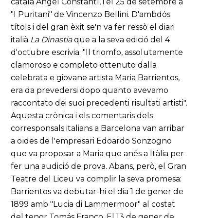
català Angel Constantí, i el 25 de setembre a
"I Puritani" de Vincenzo Bellini. D'ambdós
títols i del gran èxit se'n va fer ressò el diari
italià
La Dinastia
que a la seva edició del 4
d'octubre escrivia: "Il triomfo, assolutamente
clamoroso e completo ottenuto dalla
celebrata e giovane artista Maria Barrientos,
era da prevedersi dopo quanto avevamo
raccontato dei suoi precedenti risultati artisti".
Aquesta crònica i els comentaris dels
corresponsals italians a Barcelona van arribar
a oïdes de l'empresari Edoardo Sonzogno
que va proposar a Maria que anés a Itàlia per
fer una audició de prova. Abans, però, el Gran
Teatre del Liceu va complir la seva promesa:
Barrientos va debutar-hi el dia 1 de gener de
1899 amb "Lucia di Lammermoor" al costat
del tenor Tomás Franco. El 13 de gener de