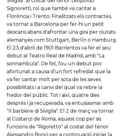
Siviglia" al costat del tenor Leopoldo
Signoretti, rol que també va cantar a
Florència i Trento. Finalitzats els contractes,
va tornar a Barcelona per fer-hi un petit
descans abans d'afrontar una gira per ciutats
alemanyes com Stuttgart, Berlín o Hamburg.
El 23 d'abril de 1901 Barrientos va fer el seu
debut al Teatro Real de Madrid, amb "La
sonnambula". De fet, fou un debut poc
afortunat a causa d'un fort refredat que la
va fer cantar molt per sota de les seves
possibilitats i a canvi del qual va rebre la
fredor del públic. Tot i així, quatre dies
després i ja recuperada, va entusiasmar amb
"Il barbiere di Siviglia". El 2 de març va tornar
al Costanzi de Roma, aquest cop per sis
funcions de "Rigoletto" al costat del tenor
Alessandro Bonci per a continuació iniciar la