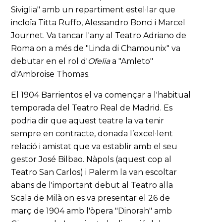
Siviglia" amb un repartiment estel·lar que
incloïa Titta Ruffo, Alessandro Bonci i Marcel
Journet. Va tancar l'any al Teatro Adriano de
Roma on a més de "Linda di Chamounix" va
debutar en el rol d'
Ofelia
a "Amleto"
d'Ambroise Thomas.
El 1904 Barrientos el va començar a l'habitual
temporada del Teatro Real de Madrid. Es
podria dir que aquest teatre la va tenir
sempre en contracte, donada l’excel·lent
relació i amistat que va establir amb el seu
gestor José Bilbao. Nàpols (aquest cop al
Teatro San Carlos) i Palerm la van escoltar
abans de l'important debut al Teatro alla
Scala de Milà on es va presentar el 26 de
març de 1904 amb l'òpera "Dinorah" amb