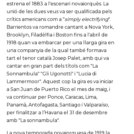
estrena el 1883 a l'escenari novaiorquès. La
unió de les dues veus va ser qualificada pels
crítics americans com a "
simply electrifying
".
Barrientos va romandre cantant a Nova York,
Brooklyn, Filadèlfia i Boston fins a l'abril de
1918 quan va embarcar per una llarga gira en
una companyia de la qual també formava
tart el tenor català Josep Palet, amb qui va
cantar en gran part dels títols com "La
Sonnambula" "Gli Ugonotti" i "Lucia di
Lammermoor". Aquest cop la gira es va iniciar
a San Juan de Puerto Rico el mes de maig, i
va continuar per Ponce, Caracas, Lima,
Panamà, Antofagasta, Santiago i Valparaíso,
per finalitzar a l’Havana el 31 de desembre
amb "La sonnambula".
La nova temporada novaiorquesa de 1919 la