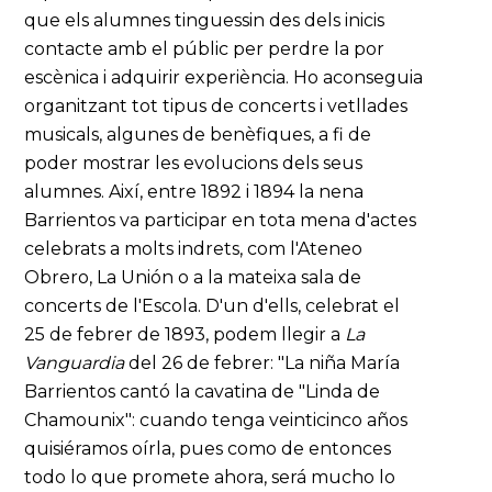
que els alumnes tinguessin des dels inicis
contacte amb el públic per perdre la por
escènica i adquirir experiència. Ho aconseguia
organitzant tot tipus de concerts i vetllades
musicals, algunes de benèfiques, a fi de
poder mostrar les evolucions dels seus
alumnes. Així, entre 1892 i 1894 la nena
Barrientos va participar en tota mena d'actes
celebrats a molts indrets, com l'Ateneo
Obrero, La Unión o a la mateixa sala de
concerts de l'Escola. D'un d'ells, celebrat el
25 de febrer de 1893, podem llegir a
La
Vanguardia
del 26 de febrer: "La niña María
Barrientos cantó la cavatina de "Linda de
Chamounix": cuando tenga veinticinco años
quisiéramos oírla, pues como de entonces
todo lo que promete ahora, será mucho lo