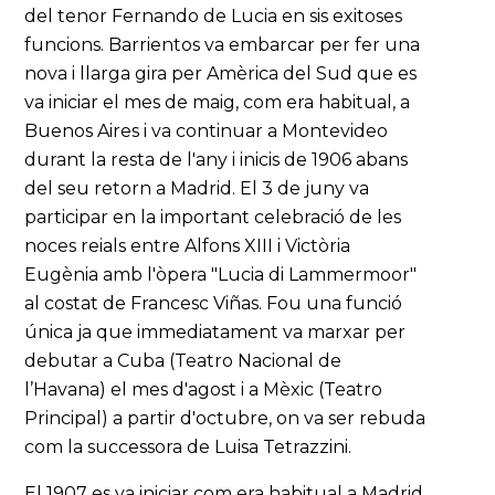
del tenor Fernando de Lucia en sis exitoses
funcions. Barrientos va embarcar per fer una
nova i llarga gira per Amèrica del Sud que es
va iniciar el mes de maig, com era habitual, a
Buenos Aires i va continuar a Montevideo
durant la resta de l'any i inicis de 1906 abans
del seu retorn a Madrid. El 3 de juny va
participar en la important celebració de les
noces reials entre Alfons XIII i Victòria
Eugènia amb l'òpera "Lucia di Lammermoor"
al costat de Francesc Viñas. Fou una funció
única ja que immediatament va marxar per
debutar a Cuba (Teatro Nacional de
l’Havana) el mes d'agost i a Mèxic (Teatro
Principal) a partir d'octubre, on va ser rebuda
com la successora de Luisa Tetrazzini.
El 1907 es va iniciar com era habitual a Madrid