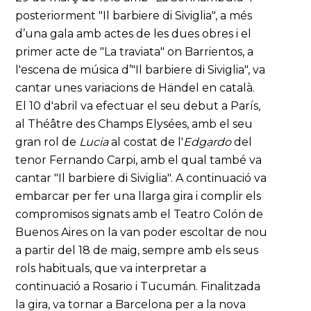
posteriorment "Il barbiere di Siviglia", a més
d’una gala amb actes de les dues obres i el
primer acte de "La traviata" on Barrientos, a
l'escena de música d’"Il barbiere di Siviglia", va
cantar unes variacions de Händel en català.
El 10 d'abril va efectuar el seu debut a París,
al Théâtre des Champs Elysées, amb el seu
gran rol de
Lucia
al costat de l'
Edgardo
del
tenor Fernando Carpi, amb el qual també va
cantar "Il barbiere di Siviglia". A continuació va
embarcar per fer una llarga gira i complir els
compromisos signats amb el Teatro Colón de
Buenos Aires on la van poder escoltar de nou
a partir del 18 de maig, sempre amb els seus
rols habituals, que va interpretar a
continuació a Rosario i Tucumán. Finalitzada
la gira, va tornar a Barcelona per a la nova