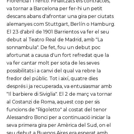
Florència i Trento. Finalitzats els contractes,
va tornar a Barcelona per fer-hi un petit
descans abans d'afrontar una gira per ciutats
alemanyes com Stuttgart, Berlín o Hamburg.
El 23 d'abril de 1901 Barrientos va fer el seu
debut al Teatro Real de Madrid, amb "La
sonnambula". De fet, fou un debut poc
afortunat a causa d'un fort refredat que la
va fer cantar molt per sota de les seves
possibilitats i a canvi del qual va rebre la
fredor del públic. Tot i així, quatre dies
després i ja recuperada, va entusiasmar amb
"Il barbiere di Siviglia". El 2 de març va tornar
al Costanzi de Roma, aquest cop per sis
funcions de "Rigoletto" al costat del tenor
Alessandro Bonci per a continuació iniciar la
seva primera gira per Amèrica del Sud, on el
seu debut a Buenos Aires era esperat amb