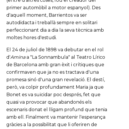
(entre d'altres coses, fou el creador del
primer automòbil a motor espanyol). Des
d'aquell moment, Barrientos va ser
autodidacta i treballà sempre en solitari
perfeccionant dia a dia la seva tècnica amb
moltes hores d'estudi.
El 24 de juliol de 1898 va debutar en el rol
d'
Amina
a "La Sonnambula" al Teatro Lírico
de Barcelona amb gran èxit i crítiques que
confirmaven que ja no es tractava d'una
promesa sinó d'una gran revelació. El destí,
però, va colpir profundament Maria ja que
Bonet es va suïcidar poc després, fet que
quasi va provocar que abandonés els
escenaris donat el lligam profund que tenia
amb ell. Finalment va mantenir l'esperança
gràcies a la possibilitat que li oferiren de