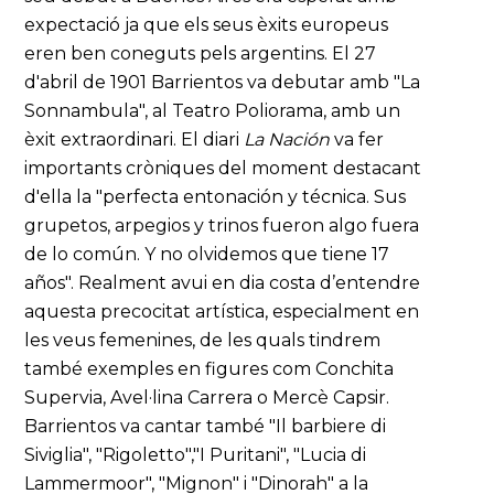
expectació ja que els seus èxits europeus
eren ben coneguts pels argentins. El 27
d'abril de 1901 Barrientos va debutar amb "La
Sonnambula", al Teatro Poliorama, amb un
èxit extraordinari. El diari
La Nación
va fer
importants cròniques del moment destacant
d'ella la "perfecta entonación y técnica. Sus
grupetos, arpegios y trinos fueron algo fuera
de lo común. Y no olvidemos que tiene 17
años". Realment avui en dia costa d’entendre
aquesta precocitat artística, especialment en
les veus femenines, de les quals tindrem
també exemples en figures com Conchita
Supervia, Avel·lina Carrera o Mercè Capsir.
Barrientos va cantar també "Il barbiere di
Siviglia", "Rigoletto","I Puritani", "Lucia di
Lammermoor", "Mignon" i "Dinorah" a la