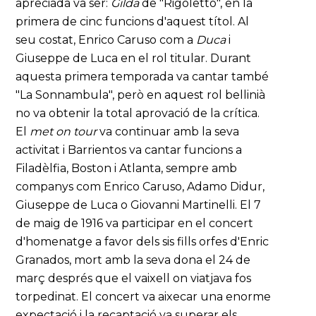
apreciada va ser:
Gilda
de "Rigoletto", en la
primera de cinc funcions d'aquest títol. Al
seu costat, Enrico Caruso com a
Duca
i
Giuseppe de Luca en el rol titular. Durant
aquesta primera temporada va cantar també
"La Sonnambula", però en aquest rol bellinià
no va obtenir la total aprovació de la crítica.
El
met on tour
va continuar amb la seva
activitat i Barrientos va cantar funcions a
Filadèlfia, Boston i Atlanta, sempre amb
companys com Enrico Caruso, Adamo Didur,
Giuseppe de Luca o Giovanni Martinelli. El 7
de maig de 1916 va participar en el concert
d'homenatge a favor dels sis fills orfes d'Enric
Granados, mort amb la seva dona el 24 de
març després que el vaixell on viatjava fos
torpedinat. El concert va aixecar una enorme
expectació i la recaptació va superar els