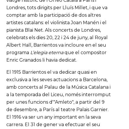
viatge històric de l’Orfeó Català a París i
Londres, tots dirigits per Lluís Millet, i que va
comptar amb la participació de dos altres
artistes catalans: el violinista Joan Manén i el
pianista Blai Net. Als concerts de Londres,
celebrats els dies 20, 22 i 24 de juny, al Royal
Albert Hall, Barrientos va incloure en el seu
programa
L’elegia eterna
que el compositor
Enric Granados li havia dedicat.
El 1915 Barrientos el va dedicar quasi en
exclusiva a les seves actuacions a Barcelona,
amb concerts al Palau de la Música Catalana i
a la temporada del Liceu, només interromput
per unes funcions d'"Amleto", a partir del 9
de desembre, a París al teatre Palais Garnier.
El 1916 va ser un any important en la seva
carrera. El 31 de gener va efectuar el seu