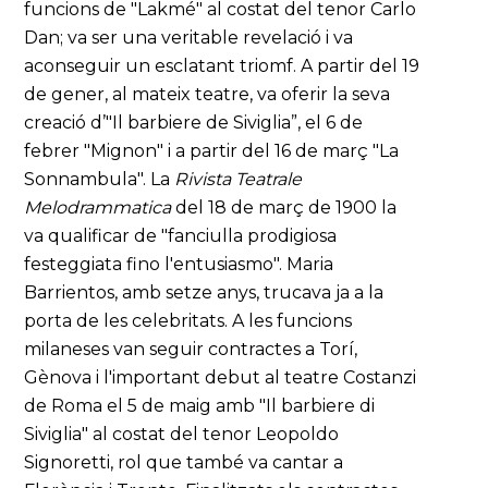
funcions de "Lakmé" al costat del tenor Carlo
Dan; va ser una veritable revelació i va
aconseguir un esclatant triomf. A partir del 19
de gener, al mateix teatre, va oferir la seva
creació d’"Il barbiere de Siviglia”, el 6 de
febrer "Mignon" i a partir del 16 de març "La
Sonnambula". La
Rivista Teatrale
Melodrammatica
del 18 de març de 1900 la
va qualificar de "fanciulla prodigiosa
festeggiata fino l'entusiasmo". Maria
Barrientos, amb setze anys, trucava ja a la
porta de les celebritats. A les funcions
milaneses van seguir contractes a Torí,
Gènova i l'important debut al teatre Costanzi
de Roma el 5 de maig amb "Il barbiere di
Siviglia" al costat del tenor Leopoldo
Signoretti, rol que també va cantar a