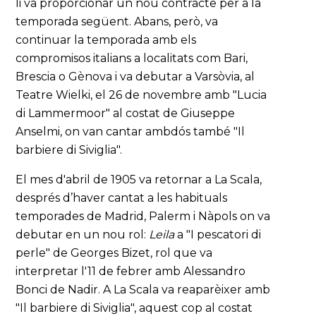
li va proporcionar un nou contracte per a la
temporada següent. Abans, però, va
continuar la temporada amb els
compromisos italians a localitats com Bari,
Brescia o Gènova i va debutar a Varsòvia, al
Teatre Wielki, el 26 de novembre amb "Lucia
di Lammermoor" al costat de Giuseppe
Anselmi, on van cantar ambdós també "Il
barbiere di Siviglia".
El mes d'abril de 1905 va retornar a La Scala,
després d’haver cantat a les habituals
temporades de Madrid, Palerm i Nàpols on va
debutar en un nou rol:
Leila
a "I pescatori di
perle" de Georges Bizet, rol que va
interpretar l'11 de febrer amb Alessandro
Bonci de Nadir. A La Scala va reaparèixer amb
"Il barbiere di Siviglia", aquest cop al costat