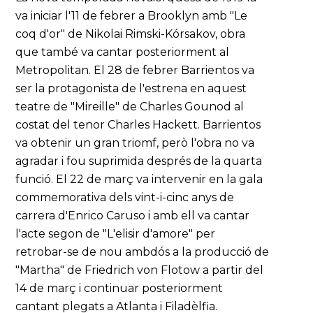
va iniciar l'11 de febrer a Brooklyn amb "Le
coq d'or" de Nikolai Rimski-Kórsakov, obra
que també va cantar posteriorment al
Metropolitan. El 28 de febrer Barrientos va
ser la protagonista de l'estrena en aquest
teatre de "Mireille" de Charles Gounod al
costat del tenor Charles Hackett. Barrientos
va obtenir un gran triomf, però l'obra no va
agradar i fou suprimida després de la quarta
funció. El 22 de març va intervenir en la gala
commemorativa dels vint-i-cinc anys de
carrera d'Enrico Caruso i amb ell va cantar
l'acte segon de "L'elisir d'amore" per
retrobar-se de nou ambdós a la producció de
"Martha" de Friedrich von Flotow a partir del
14 de març i continuar posteriorment
cantant plegats a Atlanta i Filadèlfia.