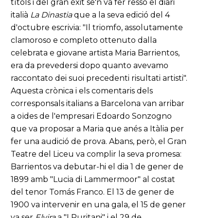
títols i del gran èxit se'n va fer ressò el diari
italià
La Dinastia
que a la seva edició del 4
d'octubre escrivia: "Il triomfo, assolutamente
clamoroso e completo ottenuto dalla
celebrata e giovane artista Maria Barrientos,
era da prevedersi dopo quanto avevamo
raccontato dei suoi precedenti risultati artisti".
Aquesta crònica i els comentaris dels
corresponsals italians a Barcelona van arribar
a oïdes de l'empresari Edoardo Sonzogno
que va proposar a Maria que anés a Itàlia per
fer una audició de prova. Abans, però, el Gran
Teatre del Liceu va complir la seva promesa:
Barrientos va debutar-hi el dia 1 de gener de
1899 amb "Lucia di Lammermoor" al costat
del tenor Tomás Franco. El 13 de gener de
1900 va intervenir en una gala, el 15 de gener
va ser
Elvira
a "I Puritani" i el 29 de