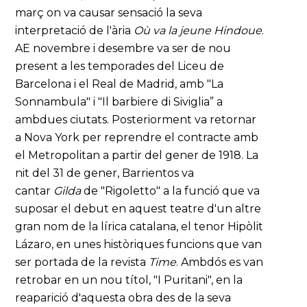
març on va causar sensació la seva
interpretació de l'ària
Où va la jeune Hindoue
.
AE novembre i desembre va ser de nou
present a les temporades del Liceu de
Barcelona i el Real de Madrid, amb "La
Sonnambula" i "Il barbiere di Siviglia” a
ambdues ciutats. Posteriorment va retornar
a Nova York per reprendre el contracte amb
el Metropolitan a partir del gener de 1918. La
nit del 31 de gener, Barrientos va
cantar
Gilda
de "Rigoletto" a la funció que va
suposar el debut en aquest teatre d'un altre
gran nom de la lírica catalana, el tenor Hipòlit
Lázaro, en unes històriques funcions que van
ser portada de la revista
Time
. Ambdós es van
retrobar en un nou títol, "I Puritani", en la
reaparició d'aquesta obra des de la seva