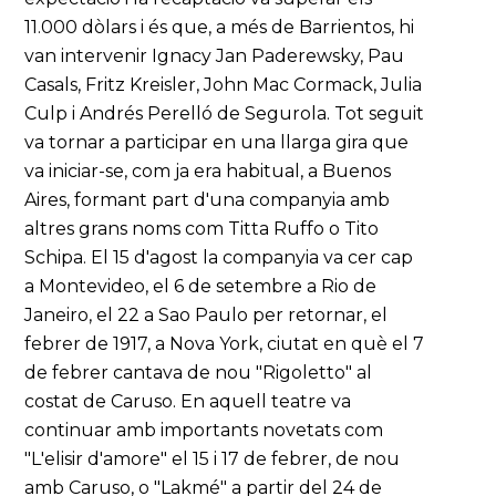
11.000 dòlars i és que, a més de Barrientos, hi
van intervenir Ignacy Jan Paderewsky, Pau
Casals, Fritz Kreisler, John Mac Cormack, Julia
Culp i Andrés Perelló de Segurola. Tot seguit
va tornar a participar en una llarga gira que
va iniciar-se, com ja era habitual, a Buenos
Aires, formant part d'una companyia amb
altres grans noms com Titta Ruffo o Tito
Schipa. El 15 d'agost la companyia va cer cap
a Montevideo, el 6 de setembre a Rio de
Janeiro, el 22 a Sao Paulo per retornar, el
febrer de 1917, a Nova York, ciutat en què el 7
de febrer cantava de nou "Rigoletto" al
costat de Caruso. En aquell teatre va
continuar amb importants novetats com
"L'elisir d'amore" el 15 i 17 de febrer, de nou
amb Caruso, o "Lakmé" a partir del 24 de