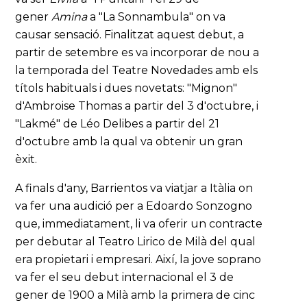
gener
Amina
a "La Sonnambula" on va
causar sensació. Finalitzat aquest debut, a
partir de setembre es va incorporar de nou a
la temporada del Teatre Novedades amb els
títols habituals i dues novetats: "Mignon"
d'Ambroise Thomas a partir del 3 d'octubre, i
"Lakmé" de Léo Delibes a partir del 21
d'octubre amb la qual va obtenir un gran
èxit.
A finals d'any, Barrientos va viatjar a Itàlia on
va fer una audició per a Edoardo Sonzogno
que, immediatament, li va oferir un contracte
per debutar al Teatro Lirico de Milà del qual
era propietari i empresari. Així, la jove soprano
va fer el seu debut internacional el 3 de
gener de 1900 a Milà amb la primera de cinc