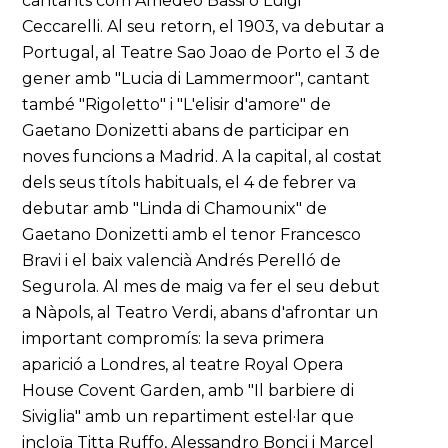
cantants com Amedeo Bassi o Luigi
Ceccarelli. Al seu retorn, el 1903, va debutar a
Portugal, al Teatre Sao Joao de Porto el 3 de
gener amb "Lucia di Lammermoor", cantant
també "Rigoletto" i "L'elisir d'amore" de
Gaetano Donizetti abans de participar en
noves funcions a Madrid. A la capital, al costat
dels seus títols habituals, el 4 de febrer va
debutar amb "Linda di Chamounix" de
Gaetano Donizetti amb el tenor Francesco
Bravi i el baix valencià Andrés Perelló de
Segurola. Al mes de maig va fer el seu debut
a Nàpols, al Teatro Verdi, abans d'afrontar un
important compromís: la seva primera
aparició a Londres, al teatre Royal Opera
House Covent Garden, amb "Il barbiere di
Siviglia" amb un repartiment estel·lar que
incloïa Titta Ruffo, Alessandro Bonci i Marcel