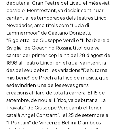
debutar al Gran Teatre del Liceu el més aviat
possible. Mentrestant, va decidir continuar
cantant a les temporades dels teatres Lírico i
Novedades, amb títols com "Lucia di
Lammermoor" de Gaetano Donizetti,
"Rigoletto" de Giuseppe Verdi o "Il barbiere di
Siviglia" de Gioachino Rossini, títol que va
cantar per primer cop la nit del 28 d'agost de
1898 al Teatro Lírico i en el qual va inserir, ja
des del seu debut, les variacions "Deh, torna
mio bene!” de Proch a la lliçó de música, que
esdevindrien una de les seves grans
creacions al llarg de tota la carrera. El 15 de
setembre, de nou al Lírico, va debutar a "La
Traviata" de Giuseppe Verdi, amb el tenor
català Angel Constantí, i el 25 de setembre a
"I Puritani" de Vincenzo Bellini. D'ambdós