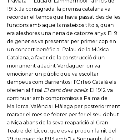
Traviata" i "Lucia di Lammermoor" a inicis de
1913. Ja consagrada, la premsa catalana va
recordar el temps que havia passat des de les
funcions amb aquells mateixos títols, quan
era aleshores una nena de catorze anys. El 9
de gener es va presentar per primer cop en
un concert benèfic al Palau de la Música
Catalana, a favor de la construcció d'un
monument a Jacint Verdaguer, on va
emocionar un públic que va escoltar
dempeus com Barrientos i l'Orfeó Català els
oferien al final
El cant dels ocells
. El 1912 va
continuar amb compromisos a Palma de
Mallorca, València i Màlaga per posteriorment
marxar el mes de febrer per fer el seu debut
a Niça abans de la seva reaparició al Gran
Teatre del Liceu, que es va produir la nit del
29 de març de 1913 amb "La Sonnambula" i