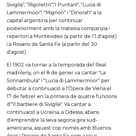
Siviglia", "Rigoletto","I Puritani", "Lucia di
Lammermoor", "Mignon" i "Dinorah" a la
capital argentina per continuar
posteriorment amb la mateixa companyia i
repertori a Montevideo (a partir de l’1 d'agost)
i a Rosario de Santa Fe (a partir del 30
d'agost).
El 1902 va tornar a la temporada del Real
madrileny, on el 8 de gener va cantar "La
Sonnambula" i "Lucia di Lammermoor" per
debutar a continuació a l'Òpera de Viena el
17 de febrer en la primera de quatre funcions
d’"Il barbiere di Siviglia". Va cantar a
continuació a Ucraïna, a Odessa, abans
d'emprendre la seva segona gira sud-
americana, aquest cop només amb Buenos
Aires i Rosario de Santa Fe com a seus