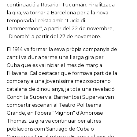
continuació a Rosario i Tucumán. Finalitzada
la gira, va tornar a Barcelona per a la nova
temporada liceista amb "Lucia di
Lammermoor", a partir del 22 de novembre, i
"Dinorah", a partir del 27 de novembre.
El 1914 va formar la seva pròpia companyia de
cant i va dur a terme una llarga gira per
Cuba que es va iniciar el mes de març a
l’Havana. Cal destacar que formava part de la
companyia una joveníssima mezzosoprano
catalana de dinou anys, ja tota una revelació:
Conchita Supervia. Barrientos i Supervia van
compartir escenari al Teatro Politeama
Grande, en l'òpera "Mignon" d'Ambroise
Thomas. La gira va continuar per altres
poblacions com Santiago de Cuba o
Camagüey fins al retorn a Europa el mes de