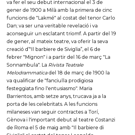
va fer el seu debut internacional el 3 de
gener de 1900 a Milà amb la primera de cinc
funcions de "Lakmé" al costat del tenor Carlo
Dan; va ser una veritable revelació i va
aconseguir un esclatant triomf. A partir del 19
de gener, al mateix teatre, va oferir la seva
creació d’"Il barbiere de Siviglia”, el 6 de
febrer "Mignon" i a partir del 16 de març "La
Sonnambula". La
Rivista Teatrale
Melodrammatica
del 18 de març de 1900 la
va qualificar de "fanciulla prodigiosa
festeggiata fino l'entusiasmo". Maria
Barrientos, amb setze anys, trucava ja a la
porta de les celebritats. A les funcions
milaneses van seguir contractes a Torí,
Gènova i l'important debut al teatre Costanzi
de Roma el 5 de maig amb "Il barbiere di