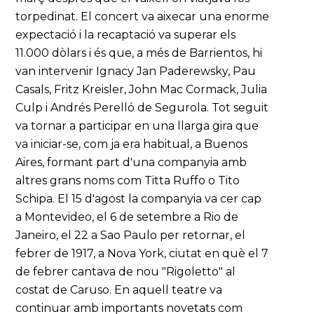
torpedinat. El concert va aixecar una enorme
expectació i la recaptació va superar els
11.000 dòlars i és que, a més de Barrientos, hi
van intervenir Ignacy Jan Paderewsky, Pau
Casals, Fritz Kreisler, John Mac Cormack, Julia
Culp i Andrés Perelló de Segurola. Tot seguit
va tornar a participar en una llarga gira que
va iniciar-se, com ja era habitual, a Buenos
Aires, formant part d'una companyia amb
altres grans noms com Titta Ruffo o Tito
Schipa. El 15 d'agost la companyia va cer cap
a Montevideo, el 6 de setembre a Rio de
Janeiro, el 22 a Sao Paulo per retornar, el
febrer de 1917, a Nova York, ciutat en què el 7
de febrer cantava de nou "Rigoletto" al
costat de Caruso. En aquell teatre va
continuar amb importants novetats com