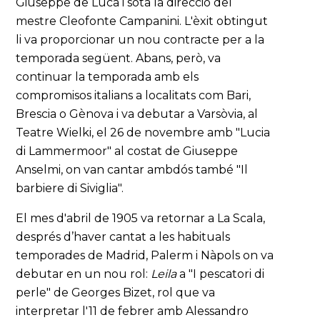
Giuseppe de Luca i sota la direcció del
mestre Cleofonte Campanini. L'èxit obtingut
li va proporcionar un nou contracte per a la
temporada següent. Abans, però, va
continuar la temporada amb els
compromisos italians a localitats com Bari,
Brescia o Gènova i va debutar a Varsòvia, al
Teatre Wielki, el 26 de novembre amb "Lucia
di Lammermoor" al costat de Giuseppe
Anselmi, on van cantar ambdós també "Il
barbiere di Siviglia".
El mes d'abril de 1905 va retornar a La Scala,
després d’haver cantat a les habituals
temporades de Madrid, Palerm i Nàpols on va
debutar en un nou rol:
Leila
a "I pescatori di
perle" de Georges Bizet, rol que va
interpretar l'11 de febrer amb Alessandro