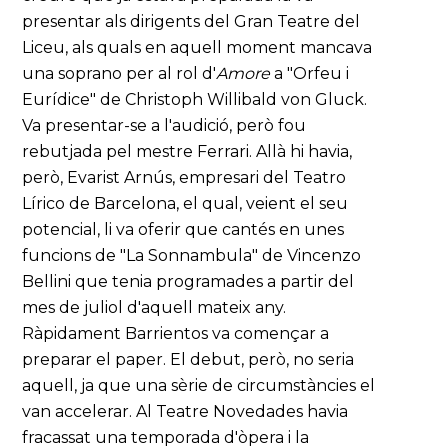
presentar als dirigents del Gran Teatre del
Liceu, als quals en aquell moment mancava
una soprano per al rol d'
Amore
a "Orfeu i
Eurídice" de Christoph Willibald von Gluck.
Va presentar-se a l'audició, però fou
rebutjada pel mestre Ferrari. Allà hi havia,
però, Evarist Arnús, empresari del Teatro
Lírico de Barcelona, el qual, veient el seu
potencial, li va oferir que cantés en unes
funcions de "La Sonnambula" de Vincenzo
Bellini que tenia programades a partir del
mes de juliol d'aquell mateix any.
Ràpidament Barrientos va començar a
preparar el paper. El debut, però, no seria
aquell, ja que una sèrie de circumstàncies el
van accelerar. Al Teatre Novedades havia
fracassat una temporada d'òpera i la