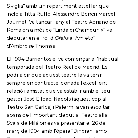
Siviglia" amb un repartiment estel·lar que
incloïa Titta Ruffo, Alessandro Bonci i Marcel
Journet. Va tancar l'any al Teatro Adriano de
Roma on a més de "Linda di Chamounix" va
debutar en el rol d'
Ofelia
a "Amleto"
d'Ambroise Thomas.
El 1904 Barrientos el va començar a l'habitual
temporada del Teatro Real de Madrid. Es
podria dir que aquest teatre la va tenir
sempre en contracte, donada l’excel·lent
relació i amistat que va establir amb el seu
gestor José Bilbao. Nàpols (aquest cop al
Teatro San Carlos) i Palerm la van escoltar
abans de l'important debut al Teatro alla
Scala de Milà on es va presentar el 26 de
març de 1904 amb l'òpera "Dinorah" amb