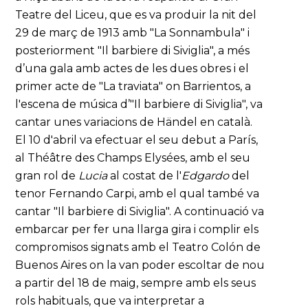
Teatre del Liceu, que es va produir la nit del
29 de març de 1913 amb "La Sonnambula" i
posteriorment "Il barbiere di Siviglia", a més
d’una gala amb actes de les dues obres i el
primer acte de "La traviata" on Barrientos, a
l'escena de música d’"Il barbiere di Siviglia", va
cantar unes variacions de Händel en català.
El 10 d'abril va efectuar el seu debut a París,
al Théâtre des Champs Elysées, amb el seu
gran rol de
Lucia
al costat de l'
Edgardo
del
tenor Fernando Carpi, amb el qual també va
cantar "Il barbiere di Siviglia". A continuació va
embarcar per fer una llarga gira i complir els
compromisos signats amb el Teatro Colón de
Buenos Aires on la van poder escoltar de nou
a partir del 18 de maig, sempre amb els seus
rols habituals, que va interpretar a