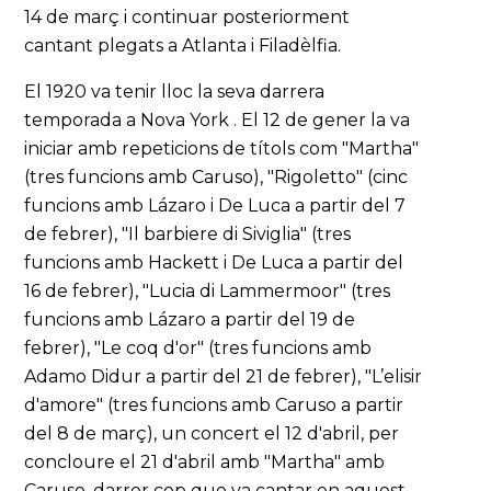
14 de març i continuar posteriorment
cantant plegats a Atlanta i Filadèlfia.
El 1920 va tenir lloc la seva darrera
temporada a Nova York . El 12 de gener la va
iniciar amb repeticions de títols com "Martha"
(tres funcions amb Caruso), "Rigoletto" (cinc
funcions amb Lázaro i De Luca a partir del 7
de febrer), "Il barbiere di Siviglia" (tres
funcions amb Hackett i De Luca a partir del
16 de febrer), "Lucia di Lammermoor" (tres
funcions amb Lázaro a partir del 19 de
febrer), "Le coq d'or" (tres funcions amb
Adamo Didur a partir del 21 de febrer), "L’elisir
d'amore" (tres funcions amb Caruso a partir
del 8 de març), un concert el 12 d'abril, per
concloure el 21 d'abril amb "Martha" amb
Caruso, darrer cop que va cantar en aquest