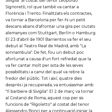
Siviglia" al costat del tenor Leopoldo
Signoretti, rol que també va cantar a
Florència i Trento. Finalitzats els contractes,
va tornar a Barcelona per fer-hi un petit
descans abans d'afrontar una gira per ciutats
alemanyes com Stuttgart, Berlín o Hamburg.
El 23 d'abril de 1901 Barrientos va fer el seu
debut al Teatro Real de Madrid, amb "La
sonnambula". De fet, fou un debut poc
afortunat a causa d'un fort refredat que la
va fer cantar molt per sota de les seves
possibilitats i a canvi del qual va rebre la
fredor del públic. Tot i així, quatre dies
després i ja recuperada, va entusiasmar amb
"Il barbiere di Siviglia". El 2 de març va tornar
al Costanzi de Roma, aquest cop per sis
funcions de "Rigoletto" al costat del tenor
Alessandro Bonci per a continuació iniciar la