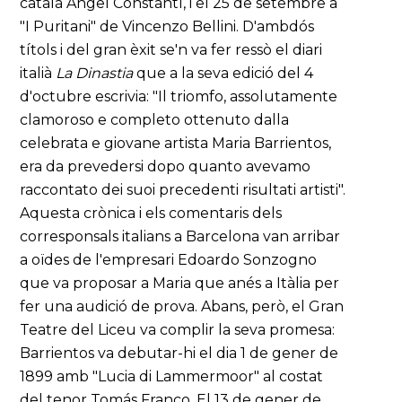
català Angel Constantí, i el 25 de setembre a
"I Puritani" de Vincenzo Bellini. D'ambdós
títols i del gran èxit se'n va fer ressò el diari
italià
La Dinastia
que a la seva edició del 4
d'octubre escrivia: "Il triomfo, assolutamente
clamoroso e completo ottenuto dalla
celebrata e giovane artista Maria Barrientos,
era da prevedersi dopo quanto avevamo
raccontato dei suoi precedenti risultati artisti".
Aquesta crònica i els comentaris dels
corresponsals italians a Barcelona van arribar
a oïdes de l'empresari Edoardo Sonzogno
que va proposar a Maria que anés a Itàlia per
fer una audició de prova. Abans, però, el Gran
Teatre del Liceu va complir la seva promesa:
Barrientos va debutar-hi el dia 1 de gener de
1899 amb "Lucia di Lammermoor" al costat
del tenor Tomás Franco. El 13 de gener de