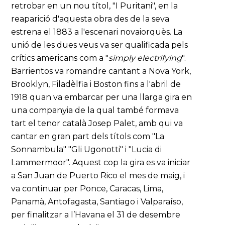
retrobar en un nou títol, "I Puritani", en la
reaparició d'aquesta obra des de la seva
estrena el 1883 a l'escenari novaiorquès. La
unió de les dues veus va ser qualificada pels
crítics americans com a "
simply electrifying
".
Barrientos va romandre cantant a Nova York,
Brooklyn, Filadèlfia i Boston fins a l'abril de
1918 quan va embarcar per una llarga gira en
una companyia de la qual també formava
tart el tenor català Josep Palet, amb qui va
cantar en gran part dels títols com "La
Sonnambula" "Gli Ugonotti" i "Lucia di
Lammermoor". Aquest cop la gira es va iniciar
a San Juan de Puerto Rico el mes de maig, i
va continuar per Ponce, Caracas, Lima,
Panamà, Antofagasta, Santiago i Valparaíso,
per finalitzar a l’Havana el 31 de desembre