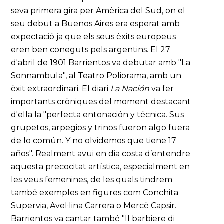
seva primera gira per Amèrica del Sud, on el
seu debut a Buenos Aires era esperat amb
expectació ja que els seus èxits europeus
eren ben coneguts pels argentins. El 27
d'abril de 1901 Barrientos va debutar amb "La
Sonnambula", al Teatro Poliorama, amb un
èxit extraordinari. El diari
La Nación
va fer
importants cròniques del moment destacant
d'ella la "perfecta entonación y técnica. Sus
grupetos, arpegios y trinos fueron algo fuera
de lo común. Y no olvidemos que tiene 17
años". Realment avui en dia costa d’entendre
aquesta precocitat artística, especialment en
les veus femenines, de les quals tindrem
també exemples en figures com Conchita
Supervia, Avel·lina Carrera o Mercè Capsir.
Barrientos va cantar també "Il barbiere di