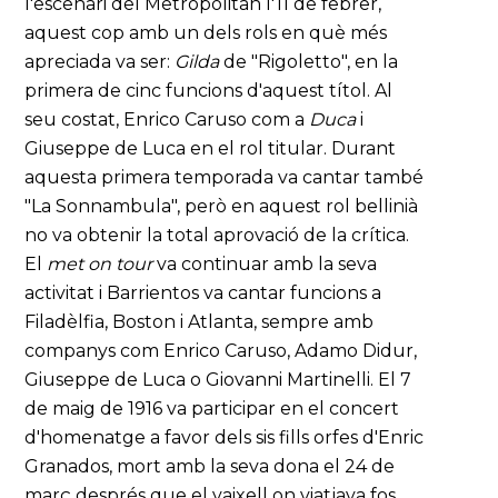
l'escenari del Metropolitan l'11 de febrer,
aquest cop amb un dels rols en què més
apreciada va ser:
Gilda
de "Rigoletto", en la
primera de cinc funcions d'aquest títol. Al
seu costat, Enrico Caruso com a
Duca
i
Giuseppe de Luca en el rol titular. Durant
aquesta primera temporada va cantar també
"La Sonnambula", però en aquest rol bellinià
no va obtenir la total aprovació de la crítica.
El
met on tour
va continuar amb la seva
activitat i Barrientos va cantar funcions a
Filadèlfia, Boston i Atlanta, sempre amb
companys com Enrico Caruso, Adamo Didur,
Giuseppe de Luca o Giovanni Martinelli. El 7
de maig de 1916 va participar en el concert
d'homenatge a favor dels sis fills orfes d'Enric
Granados, mort amb la seva dona el 24 de
març després que el vaixell on viatjava fos