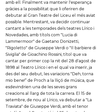
amb ell. Finalment va mantenir l'esperança
gràcies a la possibilitat que li oferiren de
debutar al Gran Teatre del Liceu el més aviat
possible. Mentrestant, va decidir continuar
cantant a les temporades dels teatres Lírico i
Novedades, amb títols com "Lucia di
Lammermoor" de Gaetano Donizetti,
"Rigoletto" de Giuseppe Verdi o "Il barbiere di
Siviglia" de Gioachino Rossini, títol que va
cantar per primer cop la nit del 28 d'agost de
1898 al Teatro Lírico i en el qual va inserir, ja
des del seu debut, les variacions "Deh, torna
mio bene!” de Proch a la lliçó de música, que
esdevindrien una de les seves grans
creacions al llarg de tota la carrera. El 15 de
setembre, de nou al Lírico, va debutar a "La
Traviata" de Giuseppe Verdi, amb el tenor