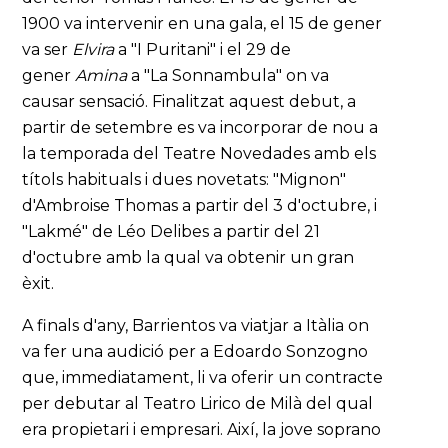
1900 va intervenir en una gala, el 15 de gener
va ser
Elvira
a "I Puritani" i el 29 de
gener
Amina
a "La Sonnambula" on va
causar sensació. Finalitzat aquest debut, a
partir de setembre es va incorporar de nou a
la temporada del Teatre Novedades amb els
títols habituals i dues novetats: "Mignon"
d'Ambroise Thomas a partir del 3 d'octubre, i
"Lakmé" de Léo Delibes a partir del 21
d'octubre amb la qual va obtenir un gran
èxit.
A finals d'any, Barrientos va viatjar a Itàlia on
va fer una audició per a Edoardo Sonzogno
que, immediatament, li va oferir un contracte
per debutar al Teatro Lirico de Milà del qual
era propietari i empresari. Així, la jove soprano