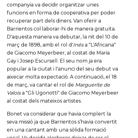
companyia va decidir organitzar unes
funcions en forma de cooperativa per poder
recuperar part dels diners. Van oferir a
Barrientos col·laborar-hi de manera gratuïta.
D'aquesta manera va debutar, la nit del 10 de
març de 1898, amb el rol d'
Inés
a "L'Africana"
de Giacomo Meyerbeer, al costat de Maria
Gay i Josep Escursell. El seu nom ja era
popular a la ciutat i l'anunci del seu debut va
aixecar molta expectació. A continuació, el 18
de març, va cantar el rol de
Marguerite de
Valois
a "Gli Ugonotti" de Giacomo Meyerbeer
al costat dels mateixos artistes.
Bonet va considerar que havia complert la
seva missió ja que Barrientos s’havia convertit
en una cantant amb una sòlida formació
vocal. Va decidir aleshores deixar de ser el