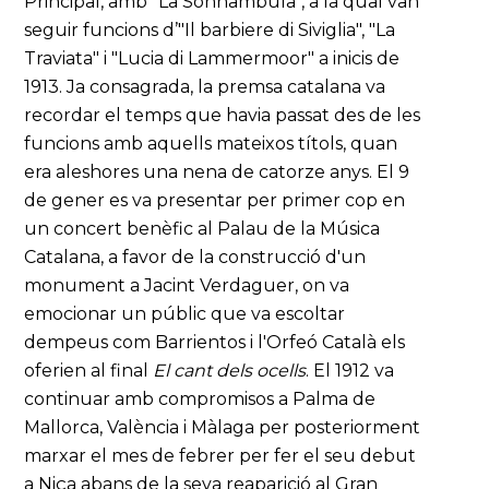
Principal, amb "La Sonnambula", a la qual van
seguir funcions d’"Il barbiere di Siviglia", "La
Traviata" i "Lucia di Lammermoor" a inicis de
1913. Ja consagrada, la premsa catalana va
recordar el temps que havia passat des de les
funcions amb aquells mateixos títols, quan
era aleshores una nena de catorze anys. El 9
de gener es va presentar per primer cop en
un concert benèfic al Palau de la Música
Catalana, a favor de la construcció d'un
monument a Jacint Verdaguer, on va
emocionar un públic que va escoltar
dempeus com Barrientos i l'Orfeó Català els
oferien al final
El cant dels ocells
. El 1912 va
continuar amb compromisos a Palma de
Mallorca, València i Màlaga per posteriorment
marxar el mes de febrer per fer el seu debut
a Niça abans de la seva reaparició al Gran