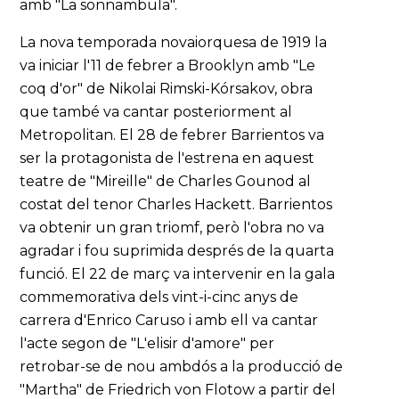
amb "La sonnambula".
La nova temporada novaiorquesa de 1919 la
va iniciar l'11 de febrer a Brooklyn amb "Le
coq d'or" de Nikolai Rimski-Kórsakov, obra
que també va cantar posteriorment al
Metropolitan. El 28 de febrer Barrientos va
ser la protagonista de l'estrena en aquest
teatre de "Mireille" de Charles Gounod al
costat del tenor Charles Hackett. Barrientos
va obtenir un gran triomf, però l'obra no va
agradar i fou suprimida després de la quarta
funció. El 22 de març va intervenir en la gala
commemorativa dels vint-i-cinc anys de
carrera d'Enrico Caruso i amb ell va cantar
l'acte segon de "L'elisir d'amore" per
retrobar-se de nou ambdós a la producció de
"Martha" de Friedrich von Flotow a partir del