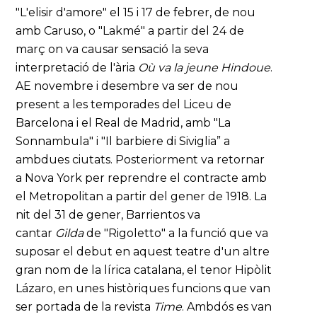
"L'elisir d'amore" el 15 i 17 de febrer, de nou
amb Caruso, o "Lakmé" a partir del 24 de
març on va causar sensació la seva
interpretació de l'ària
Où va la jeune Hindoue
.
AE novembre i desembre va ser de nou
present a les temporades del Liceu de
Barcelona i el Real de Madrid, amb "La
Sonnambula" i "Il barbiere di Siviglia” a
ambdues ciutats. Posteriorment va retornar
a Nova York per reprendre el contracte amb
el Metropolitan a partir del gener de 1918. La
nit del 31 de gener, Barrientos va
cantar
Gilda
de "Rigoletto" a la funció que va
suposar el debut en aquest teatre d'un altre
gran nom de la lírica catalana, el tenor Hipòlit
Lázaro, en unes històriques funcions que van
ser portada de la revista
Time
. Ambdós es van