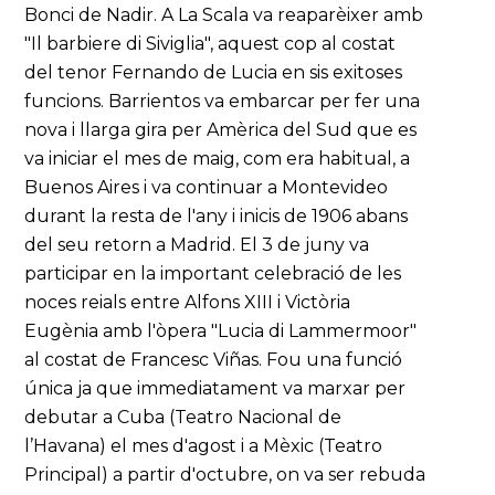
Bonci de Nadir. A La Scala va reaparèixer amb
"Il barbiere di Siviglia", aquest cop al costat
del tenor Fernando de Lucia en sis exitoses
funcions. Barrientos va embarcar per fer una
nova i llarga gira per Amèrica del Sud que es
va iniciar el mes de maig, com era habitual, a
Buenos Aires i va continuar a Montevideo
durant la resta de l'any i inicis de 1906 abans
del seu retorn a Madrid. El 3 de juny va
participar en la important celebració de les
noces reials entre Alfons XIII i Victòria
Eugènia amb l'òpera "Lucia di Lammermoor"
al costat de Francesc Viñas. Fou una funció
única ja que immediatament va marxar per
debutar a Cuba (Teatro Nacional de
l’Havana) el mes d'agost i a Mèxic (Teatro
Principal) a partir d'octubre, on va ser rebuda