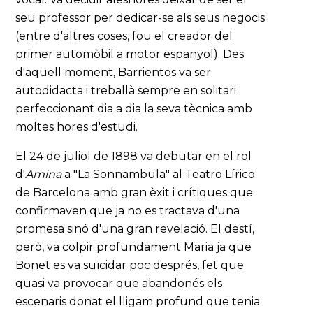
seu professor per dedicar-se als seus negocis
(entre d'altres coses, fou el creador del
primer automòbil a motor espanyol). Des
d'aquell moment, Barrientos va ser
autodidacta i treballà sempre en solitari
perfeccionant dia a dia la seva tècnica amb
moltes hores d'estudi.
El 24 de juliol de 1898 va debutar en el rol
d'
Amina
a "La Sonnambula" al Teatro Lírico
de Barcelona amb gran èxit i crítiques que
confirmaven que ja no es tractava d'una
promesa sinó d'una gran revelació. El destí,
però, va colpir profundament Maria ja que
Bonet es va suïcidar poc després, fet que
quasi va provocar que abandonés els
escenaris donat el lligam profund que tenia