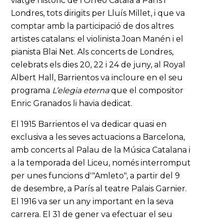
viatge històric de l’Orfeó Català a París i
Londres, tots dirigits per Lluís Millet, i que va
comptar amb la participació de dos altres
artistes catalans: el violinista Joan Manén i el
pianista Blai Net. Als concerts de Londres,
celebrats els dies 20, 22 i 24 de juny, al Royal
Albert Hall, Barrientos va incloure en el seu
programa
L’elegia eterna
que el compositor
Enric Granados li havia dedicat.
El 1915 Barrientos el va dedicar quasi en
exclusiva a les seves actuacions a Barcelona,
amb concerts al Palau de la Música Catalana i
a la temporada del Liceu, només interromput
per unes funcions d'"Amleto", a partir del 9
de desembre, a París al teatre Palais Garnier.
El 1916 va ser un any important en la seva
carrera. El 31 de gener va efectuar el seu