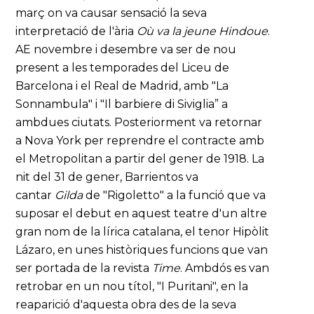
març on va causar sensació la seva
interpretació de l'ària
Où va la jeune Hindoue
.
AE novembre i desembre va ser de nou
present a les temporades del Liceu de
Barcelona i el Real de Madrid, amb "La
Sonnambula" i "Il barbiere di Siviglia” a
ambdues ciutats. Posteriorment va retornar
a Nova York per reprendre el contracte amb
el Metropolitan a partir del gener de 1918. La
nit del 31 de gener, Barrientos va
cantar
Gilda
de "Rigoletto" a la funció que va
suposar el debut en aquest teatre d'un altre
gran nom de la lírica catalana, el tenor Hipòlit
Lázaro, en unes històriques funcions que van
ser portada de la revista
Time
. Ambdós es van
retrobar en un nou títol, "I Puritani", en la
reaparició d'aquesta obra des de la seva