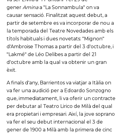
gener
Amina
a "La Sonnambula" on va
causar sensació. Finalitzat aquest debut, a
partir de setembre es va incorporar de nou a
la temporada del Teatre Novedades amb els
títols habituals i dues novetats: "Mignon"
d'Ambroise Thomas a partir del 3 d'octubre, i
"Lakmé" de Léo Delibes a partir del 21
d'octubre amb la qual va obtenir un gran
èxit.
A finals d'any, Barrientos va viatjar a Itàlia on
va fer una audició per a Edoardo Sonzogno
que, immediatament, li va oferir un contracte
per debutar al Teatro Lirico de Milà del qual
era propietari i empresari. Així, la jove soprano
va fer el seu debut internacional el 3 de
gener de 1900 a Milà amb la primera de cinc