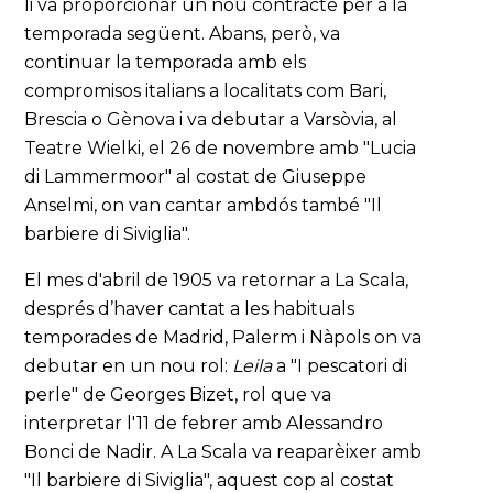
li va proporcionar un nou contracte per a la
temporada següent. Abans, però, va
continuar la temporada amb els
compromisos italians a localitats com Bari,
Brescia o Gènova i va debutar a Varsòvia, al
Teatre Wielki, el 26 de novembre amb "Lucia
di Lammermoor" al costat de Giuseppe
Anselmi, on van cantar ambdós també "Il
barbiere di Siviglia".
El mes d'abril de 1905 va retornar a La Scala,
després d’haver cantat a les habituals
temporades de Madrid, Palerm i Nàpols on va
debutar en un nou rol:
Leila
a "I pescatori di
perle" de Georges Bizet, rol que va
interpretar l'11 de febrer amb Alessandro
Bonci de Nadir. A La Scala va reaparèixer amb
"Il barbiere di Siviglia", aquest cop al costat