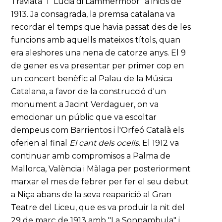
Traviata" i "Lucia di Lammermoor" a inicis de
1913. Ja consagrada, la premsa catalana va
recordar el temps que havia passat des de les
funcions amb aquells mateixos títols, quan
era aleshores una nena de catorze anys. El 9
de gener es va presentar per primer cop en
un concert benèfic al Palau de la Música
Catalana, a favor de la construcció d'un
monument a Jacint Verdaguer, on va
emocionar un públic que va escoltar
dempeus com Barrientos i l'Orfeó Català els
oferien al final
El cant dels ocells
. El 1912 va
continuar amb compromisos a Palma de
Mallorca, València i Màlaga per posteriorment
marxar el mes de febrer per fer el seu debut
a Niça abans de la seva reaparició al Gran
Teatre del Liceu, que es va produir la nit del
29 de març de 1913 amb "La Sonnambula" i