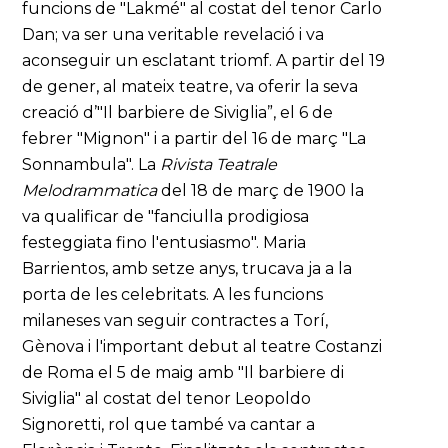
funcions de "Lakmé" al costat del tenor Carlo
Dan; va ser una veritable revelació i va
aconseguir un esclatant triomf. A partir del 19
de gener, al mateix teatre, va oferir la seva
creació d’"Il barbiere de Siviglia”, el 6 de
febrer "Mignon" i a partir del 16 de març "La
Sonnambula". La
Rivista Teatrale
Melodrammatica
del 18 de març de 1900 la
va qualificar de "fanciulla prodigiosa
festeggiata fino l'entusiasmo". Maria
Barrientos, amb setze anys, trucava ja a la
porta de les celebritats. A les funcions
milaneses van seguir contractes a Torí,
Gènova i l'important debut al teatre Costanzi
de Roma el 5 de maig amb "Il barbiere di
Siviglia" al costat del tenor Leopoldo
Signoretti, rol que també va cantar a