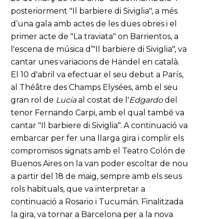
posteriorment "Il barbiere di Siviglia", a més
d’una gala amb actes de les dues obres i el
primer acte de "La traviata" on Barrientos, a
l'escena de música d’"Il barbiere di Siviglia", va
cantar unes variacions de Händel en català.
El 10 d'abril va efectuar el seu debut a París,
al Théâtre des Champs Elysées, amb el seu
gran rol de
Lucia
al costat de l'
Edgardo
del
tenor Fernando Carpi, amb el qual també va
cantar "Il barbiere di Siviglia". A continuació va
embarcar per fer una llarga gira i complir els
compromisos signats amb el Teatro Colón de
Buenos Aires on la van poder escoltar de nou
a partir del 18 de maig, sempre amb els seus
rols habituals, que va interpretar a
continuació a Rosario i Tucumán. Finalitzada
la gira, va tornar a Barcelona per a la nova