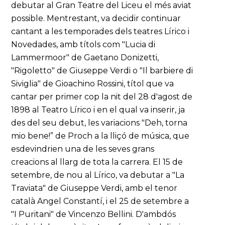
debutar al Gran Teatre del Liceu el més aviat
possible. Mentrestant, va decidir continuar
cantant a les temporades dels teatres Lírico i
Novedades, amb títols com "Lucia di
Lammermoor" de Gaetano Donizetti,
"Rigoletto" de Giuseppe Verdi o "Il barbiere di
Siviglia" de Gioachino Rossini, títol que va
cantar per primer cop la nit del 28 d'agost de
1898 al Teatro Lírico i en el qual va inserir, ja
des del seu debut, les variacions "Deh, torna
mio bene!” de Proch a la lliçó de música, que
esdevindrien una de les seves grans
creacions al llarg de tota la carrera. El 15 de
setembre, de nou al Lírico, va debutar a "La
Traviata" de Giuseppe Verdi, amb el tenor
català Angel Constantí, i el 25 de setembre a
"I Puritani" de Vincenzo Bellini. D'ambdós