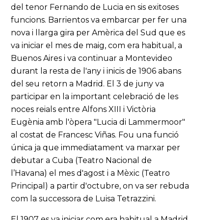
del tenor Fernando de Lucia en sis exitoses
funcions. Barrientos va embarcar per fer una
nova i llarga gira per Amèrica del Sud que es
va iniciar el mes de maig, com era habitual, a
Buenos Aires i va continuar a Montevideo
durant la resta de l'any i inicis de 1906 abans
del seu retorn a Madrid. El 3 de juny va
participar en la important celebració de les
noces reials entre Alfons XIII i Victòria
Eugènia amb l'òpera "Lucia di Lammermoor"
al costat de Francesc Viñas. Fou una funció
única ja que immediatament va marxar per
debutar a Cuba (Teatro Nacional de
l’Havana) el mes d'agost i a Mèxic (Teatro
Principal) a partir d'octubre, on va ser rebuda
com la successora de Luisa Tetrazzini.
El 1907 es va iniciar com era habitual a Madrid