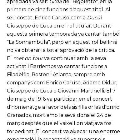
apreciada va ser:
Gilda
de "Rigoletto", en la
primera de cinc funcions d'aquest títol. Al
seu costat, Enrico Caruso com a
Duca
i
Giuseppe de Luca en el rol titular. Durant
aquesta primera temporada va cantar també
"La Sonnambula", però en aquest rol bellinià
no va obtenir la total aprovació de la crítica.
El
met on tour
va continuar amb la seva
activitat i Barrientos va cantar funcions a
Filadèlfia, Boston i Atlanta, sempre amb
companys com Enrico Caruso, Adamo Didur,
Giuseppe de Luca o Giovanni Martinelli. El 7
de maig de 1916 va participar en el concert
d'homenatge a favor dels sis fills orfes d'Enric
Granados, mort amb la seva dona el 24 de
març després que el vaixell on viatjava fos
torpedinat. El concert va aixecar una enorme
expectació i la recaptació va superar els