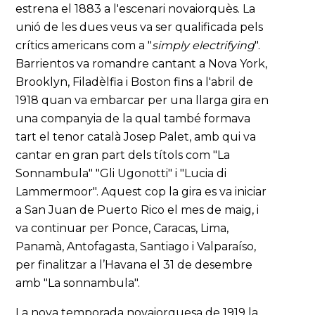
estrena el 1883 a l'escenari novaiorquès. La
unió de les dues veus va ser qualificada pels
crítics americans com a "
simply electrifying
".
Barrientos va romandre cantant a Nova York,
Brooklyn, Filadèlfia i Boston fins a l'abril de
1918 quan va embarcar per una llarga gira en
una companyia de la qual també formava
tart el tenor català Josep Palet, amb qui va
cantar en gran part dels títols com "La
Sonnambula" "Gli Ugonotti" i "Lucia di
Lammermoor". Aquest cop la gira es va iniciar
a San Juan de Puerto Rico el mes de maig, i
va continuar per Ponce, Caracas, Lima,
Panamà, Antofagasta, Santiago i Valparaíso,
per finalitzar a l’Havana el 31 de desembre
amb "La sonnambula".
La nova temporada novaiorquesa de 1919 la