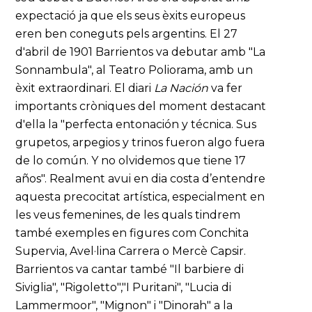
expectació ja que els seus èxits europeus
eren ben coneguts pels argentins. El 27
d'abril de 1901 Barrientos va debutar amb "La
Sonnambula", al Teatro Poliorama, amb un
èxit extraordinari. El diari
La Nación
va fer
importants cròniques del moment destacant
d'ella la "perfecta entonación y técnica. Sus
grupetos, arpegios y trinos fueron algo fuera
de lo común. Y no olvidemos que tiene 17
años". Realment avui en dia costa d’entendre
aquesta precocitat artística, especialment en
les veus femenines, de les quals tindrem
també exemples en figures com Conchita
Supervia, Avel·lina Carrera o Mercè Capsir.
Barrientos va cantar també "Il barbiere di
Siviglia", "Rigoletto","I Puritani", "Lucia di
Lammermoor", "Mignon" i "Dinorah" a la