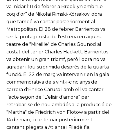
va iniciar l'11 de febrer a Brooklyn amb "Le
coq d'or" de Nikolai Rimski-Kórsakov, obra
que també va cantar posteriorment al
Metropolitan. El 28 de febrer Barrientos va
ser la protagonista de l'estrena en aquest
teatre de "Mireille" de Charles Gounod al
costat del tenor Charles Hackett. Barrientos
va obtenir un gran triomf, però l'obra no va
agradar i fou suprimida després de la quarta
funció. El 22 de març va intervenir en la gala
commemorativa dels vint-i-cinc anys de
carrera d'Enrico Caruso i amb ell va cantar
l'acte segon de "L'elisir d'amore" per
retrobar-se de nou ambdós a la producció de
"Martha" de Friedrich von Flotow a partir del
14 de març i continuar posteriorment
cantant plegats a Atlanta i Filadèlfia.