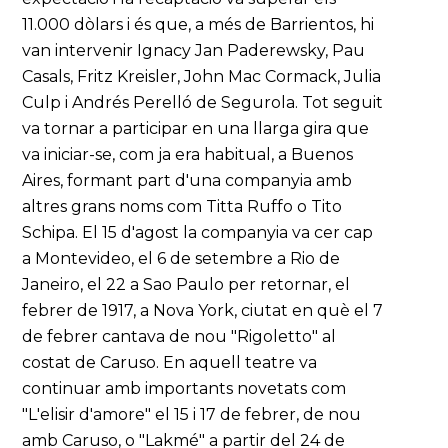
11.000 dòlars i és que, a més de Barrientos, hi
van intervenir Ignacy Jan Paderewsky, Pau
Casals, Fritz Kreisler, John Mac Cormack, Julia
Culp i Andrés Perelló de Segurola. Tot seguit
va tornar a participar en una llarga gira que
va iniciar-se, com ja era habitual, a Buenos
Aires, formant part d'una companyia amb
altres grans noms com Titta Ruffo o Tito
Schipa. El 15 d'agost la companyia va cer cap
a Montevideo, el 6 de setembre a Rio de
Janeiro, el 22 a Sao Paulo per retornar, el
febrer de 1917, a Nova York, ciutat en què el 7
de febrer cantava de nou "Rigoletto" al
costat de Caruso. En aquell teatre va
continuar amb importants novetats com
"L'elisir d'amore" el 15 i 17 de febrer, de nou
amb Caruso, o "Lakmé" a partir del 24 de