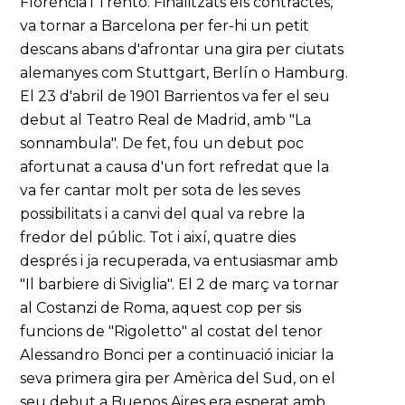
Florència i Trento. Finalitzats els contractes,
va tornar a Barcelona per fer-hi un petit
descans abans d'afrontar una gira per ciutats
alemanyes com Stuttgart, Berlín o Hamburg.
El 23 d'abril de 1901 Barrientos va fer el seu
debut al Teatro Real de Madrid, amb "La
sonnambula". De fet, fou un debut poc
afortunat a causa d'un fort refredat que la
va fer cantar molt per sota de les seves
possibilitats i a canvi del qual va rebre la
fredor del públic. Tot i així, quatre dies
després i ja recuperada, va entusiasmar amb
"Il barbiere di Siviglia". El 2 de març va tornar
al Costanzi de Roma, aquest cop per sis
funcions de "Rigoletto" al costat del tenor
Alessandro Bonci per a continuació iniciar la
seva primera gira per Amèrica del Sud, on el
seu debut a Buenos Aires era esperat amb