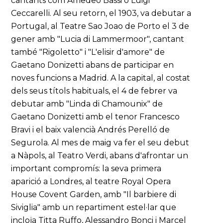
cantants com Amedeo Bassi o Luigi
Ceccarelli. Al seu retorn, el 1903, va debutar a
Portugal, al Teatre Sao Joao de Porto el 3 de
gener amb "Lucia di Lammermoor", cantant
també "Rigoletto" i "L'elisir d'amore" de
Gaetano Donizetti abans de participar en
noves funcions a Madrid. A la capital, al costat
dels seus títols habituals, el 4 de febrer va
debutar amb "Linda di Chamounix" de
Gaetano Donizetti amb el tenor Francesco
Bravi i el baix valencià Andrés Perelló de
Segurola. Al mes de maig va fer el seu debut
a Nàpols, al Teatro Verdi, abans d'afrontar un
important compromís: la seva primera
aparició a Londres, al teatre Royal Opera
House Covent Garden, amb "Il barbiere di
Siviglia" amb un repartiment estel·lar que
incloïa Titta Ruffo, Alessandro Bonci i Marcel