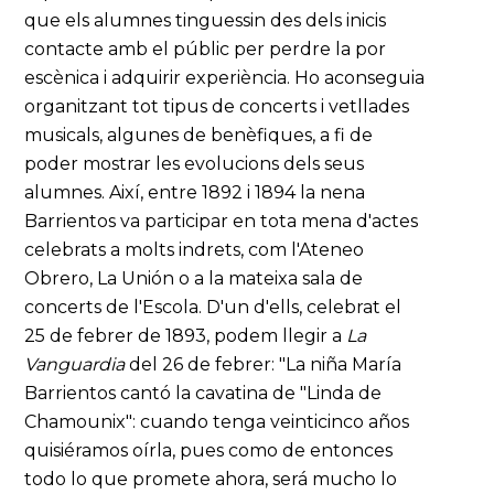
que els alumnes tinguessin des dels inicis
contacte amb el públic per perdre la por
escènica i adquirir experiència. Ho aconseguia
organitzant tot tipus de concerts i vetllades
musicals, algunes de benèfiques, a fi de
poder mostrar les evolucions dels seus
alumnes. Així, entre 1892 i 1894 la nena
Barrientos va participar en tota mena d'actes
celebrats a molts indrets, com l'Ateneo
Obrero, La Unión o a la mateixa sala de
concerts de l'Escola. D'un d'ells, celebrat el
25 de febrer de 1893, podem llegir a
La
Vanguardia
del 26 de febrer: "La niña María
Barrientos cantó la cavatina de "Linda de
Chamounix": cuando tenga veinticinco años
quisiéramos oírla, pues como de entonces
todo lo que promete ahora, será mucho lo