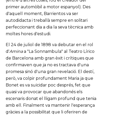
(entre d'altres coses, fou el creador del
primer automòbil a motor espanyol). Des
d'aquell moment, Barrientos va ser
autodidacta i treballà sempre en solitari
perfeccionant dia a dia la seva tècnica amb
moltes hores d'estudi.
El 24 de juliol de 1898 va debutar en el rol
d'
Amina
a "La Sonnambula" al Teatro Lírico
de Barcelona amb gran èxit i crítiques que
confirmaven que ja no es tractava d'una
promesa sinó d'una gran revelació. El destí,
però, va colpir profundament Maria ja que
Bonet es va suïcidar poc després, fet que
quasi va provocar que abandonés els
escenaris donat el lligam profund que tenia
amb ell. Finalment va mantenir l'esperança
gràcies a la possibilitat que li oferiren de