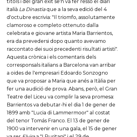
títols i del gran èxit se'n va fer ressò el diari
italià
La Dinastia
que a la seva edició del 4
d'octubre escrivia: "Il triomfo, assolutamente
clamoroso e completo ottenuto dalla
celebrata e giovane artista Maria Barrientos,
era da prevedersi dopo quanto avevamo
raccontato dei suoi precedenti risultati artisti".
Aquesta crònica i els comentaris dels
corresponsals italians a Barcelona van arribar
a oïdes de l'empresari Edoardo Sonzogno
que va proposar a Maria que anés a Itàlia per
fer una audició de prova. Abans, però, el Gran
Teatre del Liceu va complir la seva promesa:
Barrientos va debutar-hi el dia 1 de gener de
1899 amb "Lucia di Lammermoor" al costat
del tenor Tomás Franco. El 13 de gener de
1900 va intervenir en una gala, el 15 de gener
va ser
Elvira
a "I Puritani" i el 29 de