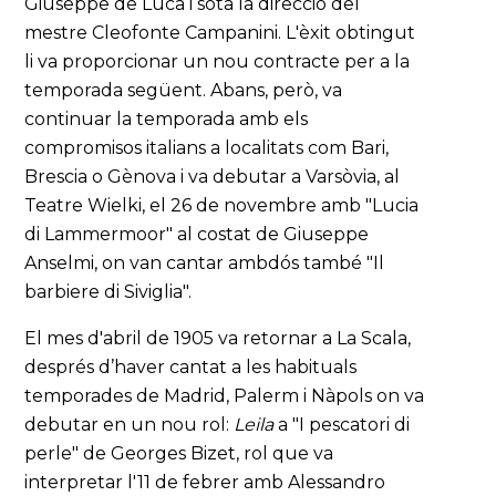
Giuseppe de Luca i sota la direcció del
mestre Cleofonte Campanini. L'èxit obtingut
li va proporcionar un nou contracte per a la
temporada següent. Abans, però, va
continuar la temporada amb els
compromisos italians a localitats com Bari,
Brescia o Gènova i va debutar a Varsòvia, al
Teatre Wielki, el 26 de novembre amb "Lucia
di Lammermoor" al costat de Giuseppe
Anselmi, on van cantar ambdós també "Il
barbiere di Siviglia".
El mes d'abril de 1905 va retornar a La Scala,
després d’haver cantat a les habituals
temporades de Madrid, Palerm i Nàpols on va
debutar en un nou rol:
Leila
a "I pescatori di
perle" de Georges Bizet, rol que va
interpretar l'11 de febrer amb Alessandro