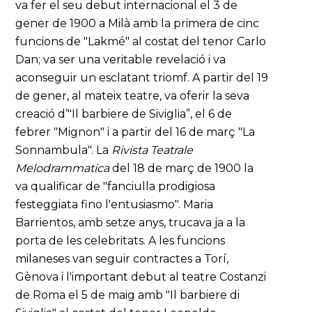
va fer el seu debut internacional el 3 de
gener de 1900 a Milà amb la primera de cinc
funcions de "Lakmé" al costat del tenor Carlo
Dan; va ser una veritable revelació i va
aconseguir un esclatant triomf. A partir del 19
de gener, al mateix teatre, va oferir la seva
creació d’"Il barbiere de Siviglia”, el 6 de
febrer "Mignon" i a partir del 16 de març "La
Sonnambula". La
Rivista Teatrale
Melodrammatica
del 18 de març de 1900 la
va qualificar de "fanciulla prodigiosa
festeggiata fino l'entusiasmo". Maria
Barrientos, amb setze anys, trucava ja a la
porta de les celebritats. A les funcions
milaneses van seguir contractes a Torí,
Gènova i l'important debut al teatre Costanzi
de Roma el 5 de maig amb "Il barbiere di