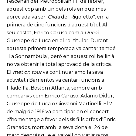
l'escenari del Metropolitan l'11 de febrer,
aquest cop amb un dels rols en què més
apreciada va ser:
Gilda
de "Rigoletto", en la
primera de cinc funcions d'aquest títol. Al
seu costat, Enrico Caruso com a
Duca
i
Giuseppe de Luca en el rol titular. Durant
aquesta primera temporada va cantar també
"La Sonnambula", però en aquest rol bellinià
no va obtenir la total aprovació de la crítica.
El
met on tour
va continuar amb la seva
activitat i Barrientos va cantar funcions a
Filadèlfia, Boston i Atlanta, sempre amb
companys com Enrico Caruso, Adamo Didur,
Giuseppe de Luca o Giovanni Martinelli. El 7
de maig de 1916 va participar en el concert
d'homenatge a favor dels sis fills orfes d'Enric
Granados, mort amb la seva dona el 24 de
març després que el vaixell on viatjava fos