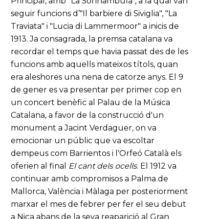
Principal, amb "La Sonnambula", a la qual van
seguir funcions d’"Il barbiere di Siviglia", "La
Traviata" i "Lucia di Lammermoor" a inicis de
1913. Ja consagrada, la premsa catalana va
recordar el temps que havia passat des de les
funcions amb aquells mateixos títols, quan
era aleshores una nena de catorze anys. El 9
de gener es va presentar per primer cop en
un concert benèfic al Palau de la Música
Catalana, a favor de la construcció d'un
monument a Jacint Verdaguer, on va
emocionar un públic que va escoltar
dempeus com Barrientos i l'Orfeó Català els
oferien al final
El cant dels ocells
. El 1912 va
continuar amb compromisos a Palma de
Mallorca, València i Màlaga per posteriorment
marxar el mes de febrer per fer el seu debut
a Niça abans de la seva reaparició al Gran