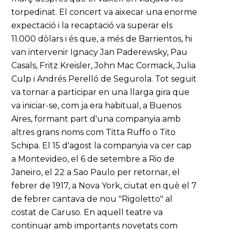
torpedinat. El concert va aixecar una enorme
expectació i la recaptació va superar els
11.000 dòlars i és que, a més de Barrientos, hi
van intervenir Ignacy Jan Paderewsky, Pau
Casals, Fritz Kreisler, John Mac Cormack, Julia
Culp i Andrés Perelló de Segurola. Tot seguit
va tornar a participar en una llarga gira que
va iniciar-se, com ja era habitual, a Buenos
Aires, formant part d'una companyia amb
altres grans noms com Titta Ruffo o Tito
Schipa. El 15 d'agost la companyia va cer cap
a Montevideo, el 6 de setembre a Rio de
Janeiro, el 22 a Sao Paulo per retornar, el
febrer de 1917, a Nova York, ciutat en què el 7
de febrer cantava de nou "Rigoletto" al
costat de Caruso. En aquell teatre va
continuar amb importants novetats com