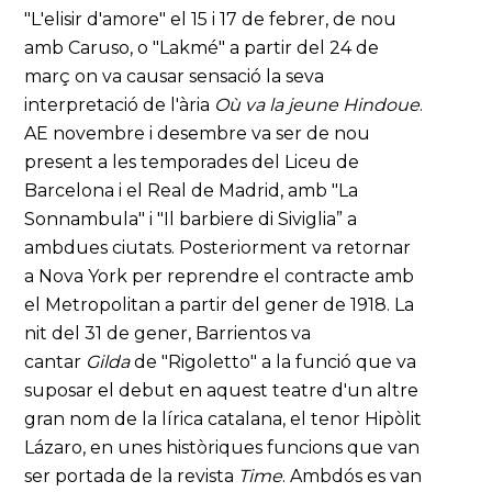
"L'elisir d'amore" el 15 i 17 de febrer, de nou
amb Caruso, o "Lakmé" a partir del 24 de
març on va causar sensació la seva
interpretació de l'ària
Où va la jeune Hindoue
.
AE novembre i desembre va ser de nou
present a les temporades del Liceu de
Barcelona i el Real de Madrid, amb "La
Sonnambula" i "Il barbiere di Siviglia” a
ambdues ciutats. Posteriorment va retornar
a Nova York per reprendre el contracte amb
el Metropolitan a partir del gener de 1918. La
nit del 31 de gener, Barrientos va
cantar
Gilda
de "Rigoletto" a la funció que va
suposar el debut en aquest teatre d'un altre
gran nom de la lírica catalana, el tenor Hipòlit
Lázaro, en unes històriques funcions que van
ser portada de la revista
Time
. Ambdós es van