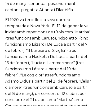
14 de març i continuar posteriorment
cantant plegats a Atlanta i Filadèlfia.
El 1920 va tenir lloc la seva darrera
temporada a Nova York . El 12 de gener la va
iniciar amb repeticions de títols com "Martha"
(tres funcions amb Caruso), "Rigoletto" (cinc
funcions amb Lázaro i De Luca a partir del 7
de febrer), "Il barbiere di Siviglia" (tres
funcions amb Hackett i De Luca a partir del
16 de febrer), "Lucia di Lammermoor" (tres
funcions amb Lázaro a partir del 19 de
febrer), "Le coq d'or" (tres funcions amb
Adamo Didur a partir del 21 de febrer), "L’elisir
d'amore" (tres funcions amb Caruso a partir
del 8 de març), un concert el 12 d'abril, per
concloure el 21 d'abril amb "Martha" amb
Caruso, darrer cop que va cantar en aquest