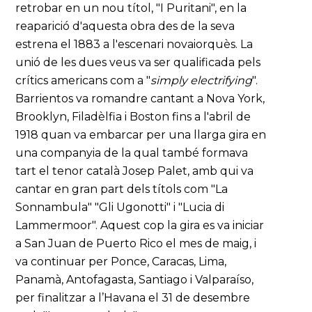
retrobar en un nou títol, "I Puritani", en la
reaparició d'aquesta obra des de la seva
estrena el 1883 a l'escenari novaiorquès. La
unió de les dues veus va ser qualificada pels
crítics americans com a "
simply electrifying
".
Barrientos va romandre cantant a Nova York,
Brooklyn, Filadèlfia i Boston fins a l'abril de
1918 quan va embarcar per una llarga gira en
una companyia de la qual també formava
tart el tenor català Josep Palet, amb qui va
cantar en gran part dels títols com "La
Sonnambula" "Gli Ugonotti" i "Lucia di
Lammermoor". Aquest cop la gira es va iniciar
a San Juan de Puerto Rico el mes de maig, i
va continuar per Ponce, Caracas, Lima,
Panamà, Antofagasta, Santiago i Valparaíso,
per finalitzar a l’Havana el 31 de desembre