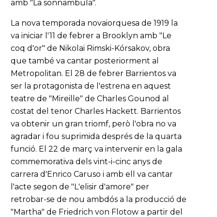
amb "La sonnambula".
La nova temporada novaiorquesa de 1919 la
va iniciar l'11 de febrer a Brooklyn amb "Le
coq d'or" de Nikolai Rimski-Kórsakov, obra
que també va cantar posteriorment al
Metropolitan. El 28 de febrer Barrientos va
ser la protagonista de l'estrena en aquest
teatre de "Mireille" de Charles Gounod al
costat del tenor Charles Hackett. Barrientos
va obtenir un gran triomf, però l'obra no va
agradar i fou suprimida després de la quarta
funció. El 22 de març va intervenir en la gala
commemorativa dels vint-i-cinc anys de
carrera d'Enrico Caruso i amb ell va cantar
l'acte segon de "L'elisir d'amore" per
retrobar-se de nou ambdós a la producció de
"Martha" de Friedrich von Flotow a partir del