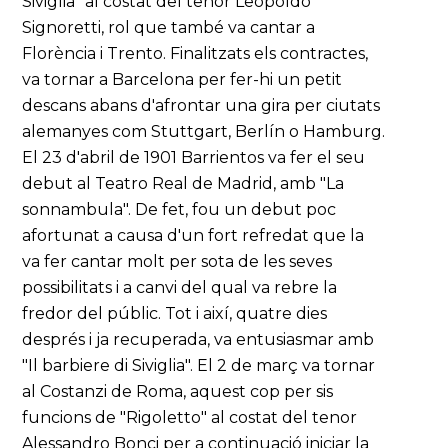
Siviglia" al costat del tenor Leopoldo
Signoretti, rol que també va cantar a
Florència i Trento. Finalitzats els contractes,
va tornar a Barcelona per fer-hi un petit
descans abans d'afrontar una gira per ciutats
alemanyes com Stuttgart, Berlín o Hamburg.
El 23 d'abril de 1901 Barrientos va fer el seu
debut al Teatro Real de Madrid, amb "La
sonnambula". De fet, fou un debut poc
afortunat a causa d'un fort refredat que la
va fer cantar molt per sota de les seves
possibilitats i a canvi del qual va rebre la
fredor del públic. Tot i així, quatre dies
després i ja recuperada, va entusiasmar amb
"Il barbiere di Siviglia". El 2 de març va tornar
al Costanzi de Roma, aquest cop per sis
funcions de "Rigoletto" al costat del tenor
Alessandro Bonci per a continuació iniciar la