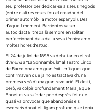
seu professor per dedicar-se als seus negocis
(entre d'altres coses, fou el creador del
primer automòbil a motor espanyol). Des
d'aquell moment, Barrientos va ser
autodidacta i treballà sempre en solitari
perfeccionant dia a dia la seva tècnica amb
moltes hores d'estudi.
El 24 de juliol de 1898 va debutar en el rol
d'
Amina
a "La Sonnambula" al Teatro Lírico
de Barcelona amb gran èxit i crítiques que
confirmaven que ja no es tractava d'una
promesa sinó d'una gran revelació. El destí,
però, va colpir profundament Maria ja que
Bonet es va suïcidar poc després, fet que
quasi va provocar que abandonés els
escenaris donat el lligam profund que tenia