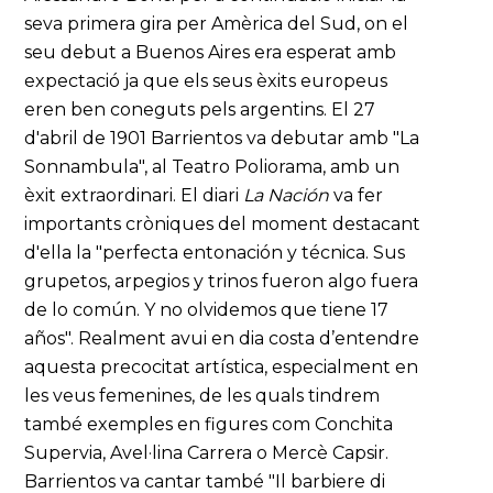
seva primera gira per Amèrica del Sud, on el
seu debut a Buenos Aires era esperat amb
expectació ja que els seus èxits europeus
eren ben coneguts pels argentins. El 27
d'abril de 1901 Barrientos va debutar amb "La
Sonnambula", al Teatro Poliorama, amb un
èxit extraordinari. El diari
La Nación
va fer
importants cròniques del moment destacant
d'ella la "perfecta entonación y técnica. Sus
grupetos, arpegios y trinos fueron algo fuera
de lo común. Y no olvidemos que tiene 17
años". Realment avui en dia costa d’entendre
aquesta precocitat artística, especialment en
les veus femenines, de les quals tindrem
també exemples en figures com Conchita
Supervia, Avel·lina Carrera o Mercè Capsir.
Barrientos va cantar també "Il barbiere di