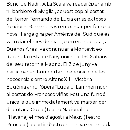
Bonci de Nadir. A La Scala va reaparèixer amb
"Il barbiere di Siviglia", aquest cop al costat
del tenor Fernando de Lucia en sis exitoses
funcions. Barrientos va embarcar per fer una
nova i llarga gira per Amèrica del Sud que es
va iniciar el mes de maig, com era habitual, a
Buenos Aires i va continuar a Montevideo
durant la resta de l'any i inicis de 1906 abans
del seu retorn a Madrid. El 3 de juny va
participar en la important celebració de les
noces reials entre Alfons XIII i Victòria
Eugènia amb l'òpera "Lucia di Lammermoor"
al costat de Francesc Viñas. Fou una funció
única ja que immediatament va marxar per
debutar a Cuba (Teatro Nacional de
l’Havana) el mes d'agost i a Mèxic (Teatro
Principal) a partir d'octubre, on va ser rebuda