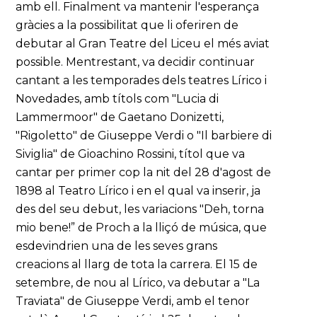
amb ell. Finalment va mantenir l'esperança
gràcies a la possibilitat que li oferiren de
debutar al Gran Teatre del Liceu el més aviat
possible. Mentrestant, va decidir continuar
cantant a les temporades dels teatres Lírico i
Novedades, amb títols com "Lucia di
Lammermoor" de Gaetano Donizetti,
"Rigoletto" de Giuseppe Verdi o "Il barbiere di
Siviglia" de Gioachino Rossini, títol que va
cantar per primer cop la nit del 28 d'agost de
1898 al Teatro Lírico i en el qual va inserir, ja
des del seu debut, les variacions "Deh, torna
mio bene!” de Proch a la lliçó de música, que
esdevindrien una de les seves grans
creacions al llarg de tota la carrera. El 15 de
setembre, de nou al Lírico, va debutar a "La
Traviata" de Giuseppe Verdi, amb el tenor