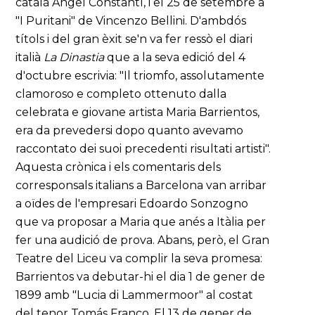
català Angel Constantí, i el 25 de setembre a
"I Puritani" de Vincenzo Bellini. D'ambdós
títols i del gran èxit se'n va fer ressò el diari
italià
La Dinastia
que a la seva edició del 4
d'octubre escrivia: "Il triomfo, assolutamente
clamoroso e completo ottenuto dalla
celebrata e giovane artista Maria Barrientos,
era da prevedersi dopo quanto avevamo
raccontato dei suoi precedenti risultati artisti".
Aquesta crònica i els comentaris dels
corresponsals italians a Barcelona van arribar
a oïdes de l'empresari Edoardo Sonzogno
que va proposar a Maria que anés a Itàlia per
fer una audició de prova. Abans, però, el Gran
Teatre del Liceu va complir la seva promesa:
Barrientos va debutar-hi el dia 1 de gener de
1899 amb "Lucia di Lammermoor" al costat
del tenor Tomás Franco. El 13 de gener de