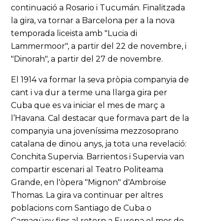
continuació a Rosario i Tucumán. Finalitzada
la gira, va tornar a Barcelona per a la nova
temporada liceista amb "Lucia di
Lammermoor", a partir del 22 de novembre, i
"Dinorah", a partir del 27 de novembre.
El 1914 va formar la seva pròpia companyia de
cant i va dur a terme una llarga gira per
Cuba que es va iniciar el mes de març a
l’Havana. Cal destacar que formava part de la
companyia una joveníssima mezzosoprano
catalana de dinou anys, ja tota una revelació:
Conchita Supervia. Barrientos i Supervia van
compartir escenari al Teatro Politeama
Grande, en l'òpera "Mignon" d'Ambroise
Thomas. La gira va continuar per altres
poblacions com Santiago de Cuba o
Camagüey fins al retorn a Europa el mes de