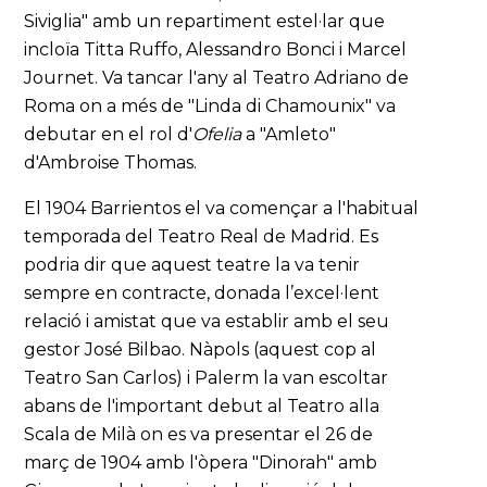
Siviglia" amb un repartiment estel·lar que
incloïa Titta Ruffo, Alessandro Bonci i Marcel
Journet. Va tancar l'any al Teatro Adriano de
Roma on a més de "Linda di Chamounix" va
debutar en el rol d'
Ofelia
a "Amleto"
d'Ambroise Thomas.
El 1904 Barrientos el va començar a l'habitual
temporada del Teatro Real de Madrid. Es
podria dir que aquest teatre la va tenir
sempre en contracte, donada l’excel·lent
relació i amistat que va establir amb el seu
gestor José Bilbao. Nàpols (aquest cop al
Teatro San Carlos) i Palerm la van escoltar
abans de l'important debut al Teatro alla
Scala de Milà on es va presentar el 26 de
març de 1904 amb l'òpera "Dinorah" amb