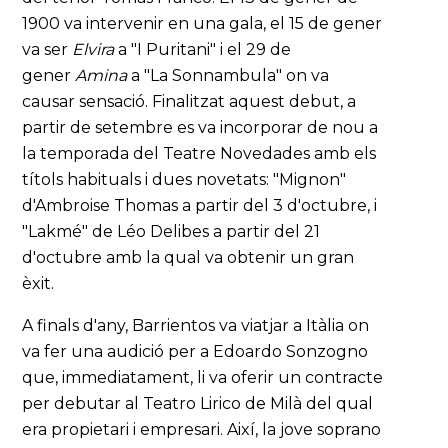
1900 va intervenir en una gala, el 15 de gener
va ser
Elvira
a "I Puritani" i el 29 de
gener
Amina
a "La Sonnambula" on va
causar sensació. Finalitzat aquest debut, a
partir de setembre es va incorporar de nou a
la temporada del Teatre Novedades amb els
títols habituals i dues novetats: "Mignon"
d'Ambroise Thomas a partir del 3 d'octubre, i
"Lakmé" de Léo Delibes a partir del 21
d'octubre amb la qual va obtenir un gran
èxit.
A finals d'any, Barrientos va viatjar a Itàlia on
va fer una audició per a Edoardo Sonzogno
que, immediatament, li va oferir un contracte
per debutar al Teatro Lirico de Milà del qual
era propietari i empresari. Així, la jove soprano