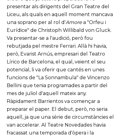
presentar als dirigents del Gran Teatre del
Liceu, als quals en aquell moment mancava
una soprano per al rol d'
Amore
a "Orfeu i
Eurídice" de Christoph Willibald von Gluck.
Va presentar-se a l'audició, però fou
rebutjada pel mestre Ferrari. Allà hi havia,
però, Evarist Arnús, empresari del Teatro
Lírico de Barcelona, el qual, veient el seu
potencial, li va oferir que cantés en unes
funcions de "La Sonnambula" de Vincenzo
Bellini que tenia programades a partir del
mes de juliol d'aquell mateix any.
Ràpidament Barrientos va començar a
preparar el paper. El debut, però, no seria
aquell, ja que una sèrie de circumstàncies el
van accelerar. Al Teatre Novedades havia
fracassat una temporada d'òpera i la