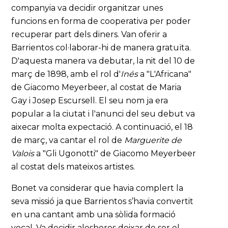
companyia va decidir organitzar unes
funcions en forma de cooperativa per poder
recuperar part dels diners. Van oferir a
Barrientos col·laborar-hi de manera gratuïta.
D'aquesta manera va debutar, la nit del 10 de
març de 1898, amb el rol d'
Inés
a "L'Africana"
de Giacomo Meyerbeer, al costat de Maria
Gay i Josep Escursell. El seu nom ja era
popular a la ciutat i l'anunci del seu debut va
aixecar molta expectació. A continuació, el 18
de març, va cantar el rol de
Marguerite de
Valois
a "Gli Ugonotti" de Giacomo Meyerbeer
al costat dels mateixos artistes.
Bonet va considerar que havia complert la
seva missió ja que Barrientos s’havia convertit
en una cantant amb una sòlida formació
vocal. Va decidir aleshores deixar de ser el