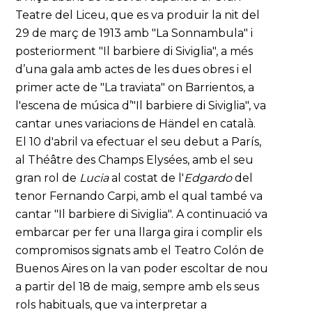
Teatre del Liceu, que es va produir la nit del
29 de març de 1913 amb "La Sonnambula" i
posteriorment "Il barbiere di Siviglia", a més
d’una gala amb actes de les dues obres i el
primer acte de "La traviata" on Barrientos, a
l'escena de música d’"Il barbiere di Siviglia", va
cantar unes variacions de Händel en català.
El 10 d'abril va efectuar el seu debut a París,
al Théâtre des Champs Elysées, amb el seu
gran rol de
Lucia
al costat de l'
Edgardo
del
tenor Fernando Carpi, amb el qual també va
cantar "Il barbiere di Siviglia". A continuació va
embarcar per fer una llarga gira i complir els
compromisos signats amb el Teatro Colón de
Buenos Aires on la van poder escoltar de nou
a partir del 18 de maig, sempre amb els seus
rols habituals, que va interpretar a