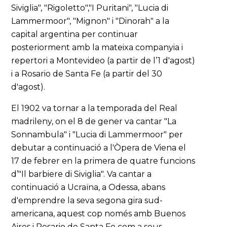
Siviglia", "Rigoletto","I Puritani", "Lucia di
Lammermoor", "Mignon" i "Dinorah" a la
capital argentina per continuar
posteriorment amb la mateixa companyia i
repertori a Montevideo (a partir de l’1 d'agost)
i a Rosario de Santa Fe (a partir del 30
d'agost).
El 1902 va tornar a la temporada del Real
madrileny, on el 8 de gener va cantar "La
Sonnambula" i "Lucia di Lammermoor" per
debutar a continuació a l'Òpera de Viena el
17 de febrer en la primera de quatre funcions
d’"Il barbiere di Siviglia". Va cantar a
continuació a Ucraïna, a Odessa, abans
d'emprendre la seva segona gira sud-
americana, aquest cop només amb Buenos
Aires i Rosario de Santa Fe com a seus