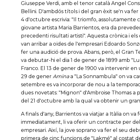
Giuseppe Verdi, amb el tenor català Angel Consta
Bellini. D'ambdós títols i del gran èxit se'n va fer r
4 d'octubre escrivia: "Il triomfo, assolutament
giovane artista Maria Barrientos, era da preved
precedenti risultati artisti". Aquesta crònica i e
van arribar a oïdes de l'empresari Edoardo Sonz
fer una audició de prova. Abans, però, el Gran T
va debutar-hi el dia 1 de gener de 1899 amb "L
Franco. El 13 de gener de 1900 va intervenir en 
29 de gener
Amina
a "La Sonnambula" on va caus
setembre es va incorporar de nou a la temporad
dues novetats: "Mignon" d'Ambroise Thomas a par
del 21 d'octubre amb la qual va obtenir un gran 
A finals d'any, Barrientos va viatjar a Itàlia on
immediatament, li va oferir un contracte per debu
empresari. Així, la jove soprano va fer el seu de
primera de cinc funcions de "Lakmé" al costat de