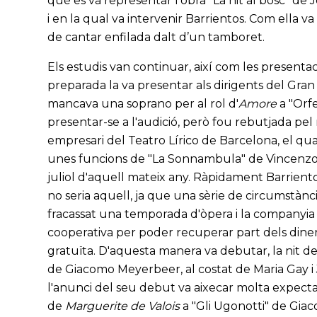
què es va representar l'obra "La nit al bosc" de 
i en la qual va intervenir Barrientos. Com ella v
de cantar enfilada dalt d’un tamboret.
Els estudis van continuar, així com les presenta
preparada la va presentar als dirigents del Gra
mancava una soprano per al rol d'
Amore
a "Orfe
presentar-se a l'audició, però fou rebutjada pel m
empresari del Teatro Lírico de Barcelona, el qual
unes funcions de "La Sonnambula" de Vincenzo 
juliol d'aquell mateix any. Ràpidament Barrient
no seria aquell, ja que una sèrie de circumstànc
fracassat una temporada d'òpera i la companyia
cooperativa per poder recuperar part dels diners
gratuïta. D'aquesta manera va debutar, la nit de
de Giacomo Meyerbeer, al costat de Maria Gay i J
l'anunci del seu debut va aixecar molta expectaci
de
Marguerite de Valois
a "Gli Ugonotti" de Giac