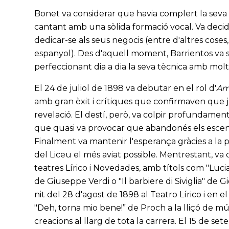
Bonet va considerar que havia complert la seva m
cantant amb una sòlida formació vocal. Va decidi
dedicar-se als seus negocis (entre d'altres cose
espanyol). Des d'aquell moment, Barrientos va se
perfeccionant dia a dia la seva tècnica amb molt
El 24 de juliol de 1898 va debutar en el rol d'
Am
amb gran èxit i crítiques que confirmaven que 
revelació. El destí, però, va colpir profundamen
que quasi va provocar que abandonés els escena
Finalment va mantenir l'esperança gràcies a la p
del Liceu el més aviat possible. Mentrestant, va
teatres Lírico i Novedades, amb títols com "Luc
de Giuseppe Verdi o "Il barbiere di Siviglia" de G
nit del 28 d'agost de 1898 al Teatro Lírico i en el
"Deh, torna mio bene!” de Proch a la lliçó de m
creacions al llarg de tota la carrera. El 15 de se