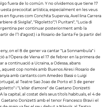
 algo fuera de lo común. Y no olvidemos que tiene 17
uesta precocitat artística, especialment en les veus
 en figures com Conchita Supervia, Avel·lina Carrera
ere di Siviglia", "Rigoletto","I Puritani", "Lucia di
 argentina per continuar posteriorment amb la
ir de l’1 d'agost) i a Rosario de Santa Fe (a partir del
leny, on el 8 de gener va cantar "La Sonnambula" i
 a l'Òpera de Viena el 17 de febrer en la primera de
ntar a continuació a Ucraïna, a Odessa, abans
, aquest cop només amb Buenos Aires i Rosario de
anyia amb cantants com Amedeo Bassi o Luigi
Portugal, al Teatre Sao Joao de Porto el 3 de gener
etto" i "L'elisir d'amore" de Gaetano Donizetti
la capital, al costat dels seus títols habituals, el 4 de
Gaetano Donizetti amb el tenor Francesco Bravi i el
s de maig va fer el seu debut a Nàpols, al Teatro