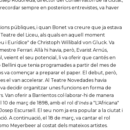
Josep Rodoreda, director del Conservatori de la ciutat,
a recordar sempre en posteriors entrevistes, va haver
cions públiques, i quan Bonet va creure que ja estava
n Teatre del Liceu, als quals en aquell moment
u i Eurídice" de Christoph Willibald von Gluck. Va
estre Ferrari. Allà hi havia, però, Evarist Arnús,
, veient el seu potencial, li va oferir que cantés en
Bellini que tenia programades a partir del mes de
os va començar a preparar el paper. El debut, però,
ies el van accelerar. Al Teatre Novedades havia
 va decidir organitzar unes funcions en forma de
. Van oferir a Barrientos col·laborar-hi de manera
l 10 de març de 1898, amb el rol d'
Inés
a "L'Africana"
osep Escursell. El seu nom ja era popular a la ciutat i
ó. A continuació, el 18 de març, va cantar el rol
omo Meyerbeer al costat dels mateixos artistes.