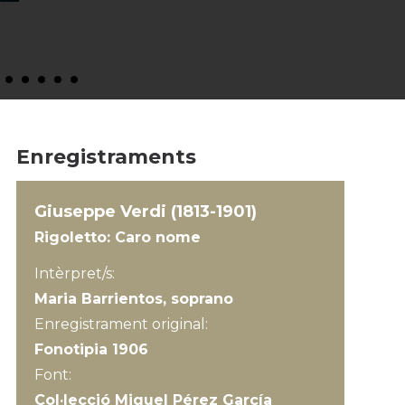
Enregistraments
Giuseppe Verdi (1813-1901)
Rigoletto: Caro nome
Intèrpret/s:
Maria Barrientos, soprano
Enregistrament original:
Fonotipia 1906
Font:
Col·lecció Miquel Pérez García