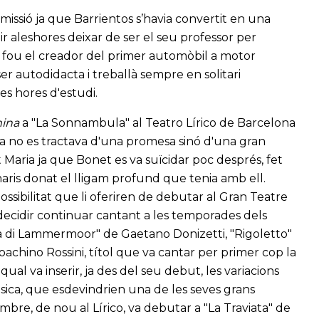
issió ja que Barrientos s’havia convertit en una
r aleshores deixar de ser el seu professor per
s, fou el creador del primer automòbil a motor
r autodidacta i treballà sempre en solitari
es hores d'estudi.
ina
a "La Sonnambula" al Teatro Lírico de Barcelona
ja no es tractava d'una promesa sinó d'una gran
t Maria ja que Bonet es va suïcidar poc després, fet
ris donat el lligam profund que tenia amb ell.
ossibilitat que li oferiren de debutar al Gran Teatre
 decidir continuar cantant a les temporades dels
ia di Lammermoor" de Gaetano Donizetti, "Rigoletto"
ioachino Rossini, títol que va cantar per primer cop la
 qual va inserir, ja des del seu debut, les variacions
úsica, que esdevindrien una de les seves grans
tembre, de nou al Lírico, va debutar a "La Traviata" de