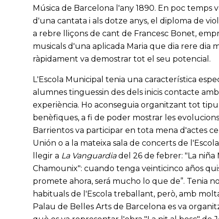
Música de Barcelona l'any 1890. En poc temps v
d'una cantata i als dotze anys, el diploma de vio
a rebre lliçons de cant de Francesc Bonet, empr
musicals d'una aplicada Maria que dia rere dia
ràpidament va demostrar tot el seu potencial.
L'Escola Municipal tenia una característica espe
alumnes tinguessin des dels inicis contacte amb 
experiència. Ho aconseguia organitzant tot tipu
benèfiques, a fi de poder mostrar les evolucions
Barrientos va participar en tota mena d'actes ce
Unión o a la mateixa sala de concerts de l'Escola
llegir a
La Vanguardia
del 26 de febrer: "La niña
Chamounix": cuando tenga veinticinco años qui
promete ahora, será mucho lo que de”. Tenia no
habituals de l'Escola treballant, però, amb molta 
Palau de Belles Arts de Barcelona es va organit