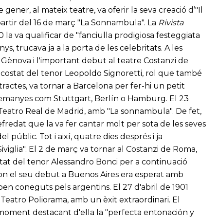
gener, al mateix teatre, va oferir la seva creació d’"Il
a partir del 16 de març "La Sonnambula". La
Rivista
la va qualificar de "fanciulla prodigiosa festeggiata
ys, trucava ja a la porta de les celebritats. A les
 Gènova i l'important debut al teatre Costanzi de
al costat del tenor Leopoldo Signoretti, rol que també
ntractes, va tornar a Barcelona per fer-hi un petit
alemanyes com Stuttgart, Berlín o Hamburg. El 23
l Teatro Real de Madrid, amb "La sonnambula". De fet,
fredat que la va fer cantar molt per sota de les seves
el públic. Tot i així, quatre dies després i ja
iviglia". El 2 de març va tornar al Costanzi de Roma,
stat del tenor Alessandro Bonci per a continuació
, on el seu debut a Buenos Aires era esperat amb
en coneguts pels argentins. El 27 d'abril de 1901
eatro Poliorama, amb un èxit extraordinari. El
moment destacant d'ella la "perfecta entonación y