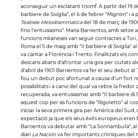
aconseguir un esclatant triomf. A partir del 19 de 
barbiere de Siviglia”, el 6 de febrer "Mignon" i 
Teatrale Melodrammatica
del 18 de març de 1900 
fino l'entusiasmo". Maria Barrientos, amb setze an
funcions milaneses van seguir contractes a Torí,
Roma el 5 de maig amb "Il barbiere di Siviglia" 
va cantar a Florència i Trento. Finalitzats els co
descans abans d'afrontar una gira per ciutats 
d'abril de 1901 Barrientos va fer el seu debut a
fou un debut poc afortunat a causa d'un fort re
possibilitats i a canvi del qual va rebre la fredor d
recuperada, va entusiasmar amb "Il barbiere di S
aquest cop per sis funcions de "Rigoletto" al co
iniciar la seva primera gira per Amèrica del Sud
expectació ja que els seus èxits europeus eren b
Barrientos va debutar amb "La Sonnambula", al T
diari
La Nación
va fer importants cròniques del 