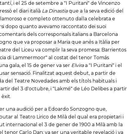
ntí, i el 25 de setembre a "I Puritani" de Vincenzo
essò el diari italià
La Dinastia
que a la seva edició del
e clamoroso e completo ottenuto dalla celebrata e
ersi dopo quanto avevamo raccontato dei suoi
ls comentaris dels corresponsals italians a Barcelona
ogno que va proposar a Maria que anés a Itàlia per
eatre del Liceu va complir la seva promesa: Barrientos
ucia di Lammermoor" al costat del tenor Tomás
una gala, el 15 de gener va ser
Elvira
a "I Puritani" i el
ar sensació. Finalitzat aquest debut, a partir de
a del Teatre Novedades amb els títols habituals i
tir del 3 d'octubre, i "Lakmé" de Léo Delibes a partir
èxit.
 va fer una audició per a Edoardo Sonzogno que,
tar al Teatro Lirico de Milà del qual era propietari i
but internacional el 3 de gener de 1900 a Milà amb la
l tenor Carlo Dan; va ser una veritable revelació i va