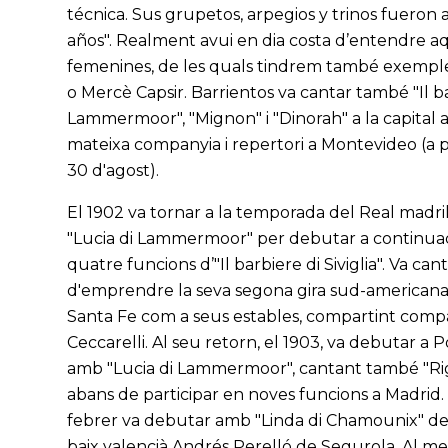
técnica. Sus grupetos, arpegios y trinos fueron
años". Realment avui en dia costa d’entendre aq
femenines, de les quals tindrem també exemples
o Mercè Capsir. Barrientos va cantar també "Il barbi
Lammermoor", "Mignon" i "Dinorah" a la capital
mateixa companyia i repertori a Montevideo (a part
30 d'agost).
El 1902 va tornar a la temporada del Real madri
"Lucia di Lammermoor" per debutar a continuació
quatre funcions d’"Il barbiere di Siviglia". Va ca
d'emprendre la seva segona gira sud-americana
Santa Fe com a seus estables, compartint comp
Ceccarelli. Al seu retorn, el 1903, va debutar a 
amb "Lucia di Lammermoor", cantant també "Rigol
abans de participar en noves funcions a Madrid. A 
febrer va debutar amb "Linda di Chamounix" de 
baix valencià Andrés Perelló de Segurola. Al me