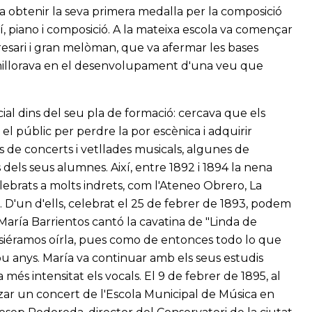
a obtenir la seva primera medalla per la composició
lí, piano i composició. A la mateixa escola va començar
esari i gran melòman, que va afermar les bases
 millorava en el desenvolupament d'una veu que
cial dins del seu pla de formació: cercava que els
el públic per perdre la por escènica i adquirir
s de concerts i vetllades musicals, algunes de
 dels seus alumnes. Així, entre 1892 i 1894 la nena
lebrats a molts indrets, com l'Ateneo Obrero, La
. D'un d'ells, celebrat el 25 de febrer de 1893, podem
 María Barrientos cantó la cavatina de "Linda de
siéramos oírla, pues como de entonces todo lo que
u anys. María va continuar amb els seus estudis
més intensitat els vocals. El 9 de febrer de 1895, al
zar un concert de l'Escola Municipal de Música en