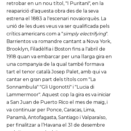
retrobar en un nou títol, "I Puritani", en la
reaparició d'aquesta obra des de la seva
estrena el 1883 a l'escenari novaiorquès. La
unió de les dues veus va ser qualificada pels
crítics americans com a "
simply electrifying
".
Barrientos va romandre cantant a Nova York,
Brooklyn, Filadèlfia i Boston fins a l'abril de
1918 quan va embarcar per una llarga gira en
una companyia de la qual també formava
tart el tenor català Josep Palet, amb qui va
cantar en gran part dels títols com "La
Sonnambula" "Gli Ugonotti" i "Lucia di
Lammermoor". Aquest cop la gira es va iniciar
a San Juan de Puerto Rico el mes de maig, i
va continuar per Ponce, Caracas, Lima,
Panamà, Antofagasta, Santiago i Valparaíso,
per finalitzar a l’Havana el 31 de desembre