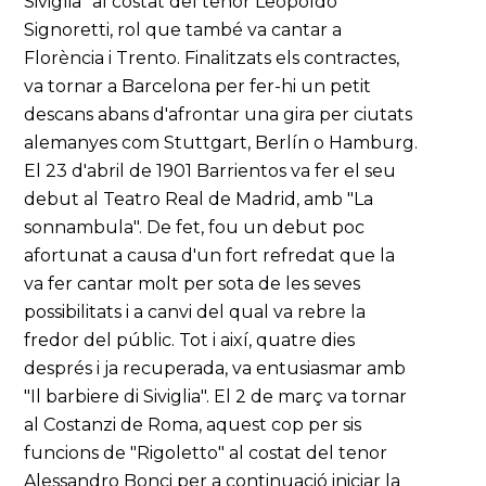
Siviglia" al costat del tenor Leopoldo
Signoretti, rol que també va cantar a
Florència i Trento. Finalitzats els contractes,
va tornar a Barcelona per fer-hi un petit
descans abans d'afrontar una gira per ciutats
alemanyes com Stuttgart, Berlín o Hamburg.
El 23 d'abril de 1901 Barrientos va fer el seu
debut al Teatro Real de Madrid, amb "La
sonnambula". De fet, fou un debut poc
afortunat a causa d'un fort refredat que la
va fer cantar molt per sota de les seves
possibilitats i a canvi del qual va rebre la
fredor del públic. Tot i així, quatre dies
després i ja recuperada, va entusiasmar amb
"Il barbiere di Siviglia". El 2 de març va tornar
al Costanzi de Roma, aquest cop per sis
funcions de "Rigoletto" al costat del tenor
Alessandro Bonci per a continuació iniciar la