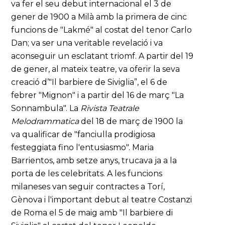
va fer el seu debut internacional el 3 de
gener de 1900 a Milà amb la primera de cinc
funcions de "Lakmé" al costat del tenor Carlo
Dan; va ser una veritable revelació i va
aconseguir un esclatant triomf. A partir del 19
de gener, al mateix teatre, va oferir la seva
creació d’"Il barbiere de Siviglia”, el 6 de
febrer "Mignon" i a partir del 16 de març "La
Sonnambula". La
Rivista Teatrale
Melodrammatica
del 18 de març de 1900 la
va qualificar de "fanciulla prodigiosa
festeggiata fino l'entusiasmo". Maria
Barrientos, amb setze anys, trucava ja a la
porta de les celebritats. A les funcions
milaneses van seguir contractes a Torí,
Gènova i l'important debut al teatre Costanzi
de Roma el 5 de maig amb "Il barbiere di