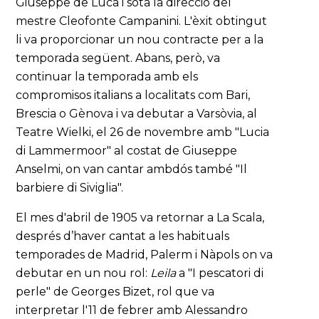
Giuseppe de Luca i sota la direcció del
mestre Cleofonte Campanini. L'èxit obtingut
li va proporcionar un nou contracte per a la
temporada següent. Abans, però, va
continuar la temporada amb els
compromisos italians a localitats com Bari,
Brescia o Gènova i va debutar a Varsòvia, al
Teatre Wielki, el 26 de novembre amb "Lucia
di Lammermoor" al costat de Giuseppe
Anselmi, on van cantar ambdós també "Il
barbiere di Siviglia".
El mes d'abril de 1905 va retornar a La Scala,
després d’haver cantat a les habituals
temporades de Madrid, Palerm i Nàpols on va
debutar en un nou rol:
Leila
a "I pescatori di
perle" de Georges Bizet, rol que va
interpretar l'11 de febrer amb Alessandro