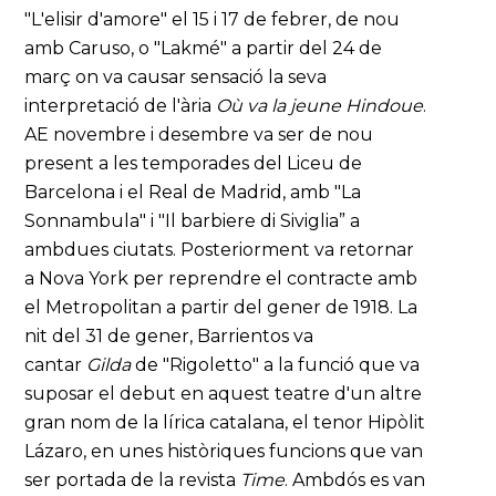
"L'elisir d'amore" el 15 i 17 de febrer, de nou
amb Caruso, o "Lakmé" a partir del 24 de
març on va causar sensació la seva
interpretació de l'ària
Où va la jeune Hindoue
.
AE novembre i desembre va ser de nou
present a les temporades del Liceu de
Barcelona i el Real de Madrid, amb "La
Sonnambula" i "Il barbiere di Siviglia” a
ambdues ciutats. Posteriorment va retornar
a Nova York per reprendre el contracte amb
el Metropolitan a partir del gener de 1918. La
nit del 31 de gener, Barrientos va
cantar
Gilda
de "Rigoletto" a la funció que va
suposar el debut en aquest teatre d'un altre
gran nom de la lírica catalana, el tenor Hipòlit
Lázaro, en unes històriques funcions que van
ser portada de la revista
Time
. Ambdós es van