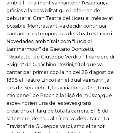
amb ell. Finalment va mantenir l'esperança
gràcies a la possibilitat que li oferiren de
debutar al Gran Teatre del Liceu el més aviat
possible. Mentrestant, va decidir continuar
cantant a les temporades dels teatres Lírico i
Novedades, amb títols com "Lucia di
Lammermoor" de Gaetano Donizetti,
"Rigoletto" de Giuseppe Verdi o "Il barbiere di
Siviglia" de Gioachino Rossini, títol que va
cantar per primer cop la nit del 28 d'agost de
1898 al Teatro Lírico i en el qual va inserir, ja
des del seu debut, les variacions "Deh, torna
mio bene!” de Proch a la lliçó de música, que
esdevindrien una de les seves grans
creacions al llarg de tota la carrera. El 15 de
setembre, de nou al Lírico, va debutar a "La
Traviata" de Giuseppe Verdi, amb el tenor