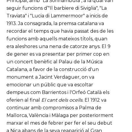
Principal, amb "La Sonnambula", a la qual van
seguir funcions d’"Il barbiere di Siviglia", "La
Traviata" i "Lucia di Lammermoor" a inicis de
1913. Ja consagrada, la premsa catalana va
recordar el temps que havia passat des de les
funcions amb aquells mateixos títols, quan
era aleshores una nena de catorze anys. El 9
de gener es va presentar per primer cop en
un concert benèfic al Palau de la Música
Catalana, a favor de la construcció d'un
monument a Jacint Verdaguer, on va
emocionar un públic que va escoltar
dempeus com Barrientos i l'Orfeó Català els
oferien al final
El cant dels ocells
. El 1912 va
continuar amb compromisos a Palma de
Mallorca, València i Màlaga per posteriorment
marxar el mes de febrer per fer el seu debut
a Niça abans de la seva reaparició al Gran