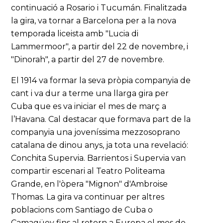
continuació a Rosario i Tucumán. Finalitzada
la gira, va tornar a Barcelona per a la nova
temporada liceista amb "Lucia di
Lammermoor", a partir del 22 de novembre, i
"Dinorah", a partir del 27 de novembre.
El 1914 va formar la seva pròpia companyia de
cant i va dur a terme una llarga gira per
Cuba que es va iniciar el mes de març a
l’Havana. Cal destacar que formava part de la
companyia una joveníssima mezzosoprano
catalana de dinou anys, ja tota una revelació:
Conchita Supervia. Barrientos i Supervia van
compartir escenari al Teatro Politeama
Grande, en l'òpera "Mignon" d'Ambroise
Thomas. La gira va continuar per altres
poblacions com Santiago de Cuba o
Camagüey fins al retorn a Europa el mes de