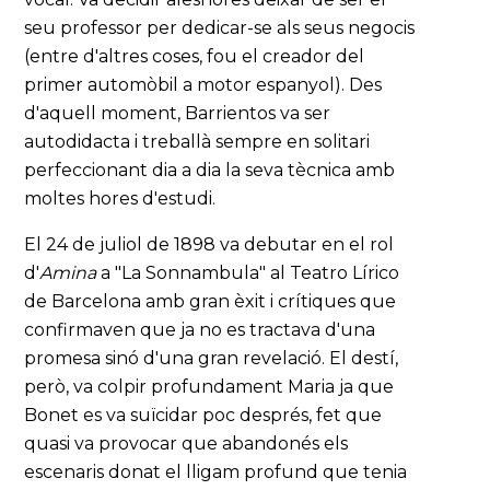
seu professor per dedicar-se als seus negocis
(entre d'altres coses, fou el creador del
primer automòbil a motor espanyol). Des
d'aquell moment, Barrientos va ser
autodidacta i treballà sempre en solitari
perfeccionant dia a dia la seva tècnica amb
moltes hores d'estudi.
El 24 de juliol de 1898 va debutar en el rol
d'
Amina
a "La Sonnambula" al Teatro Lírico
de Barcelona amb gran èxit i crítiques que
confirmaven que ja no es tractava d'una
promesa sinó d'una gran revelació. El destí,
però, va colpir profundament Maria ja que
Bonet es va suïcidar poc després, fet que
quasi va provocar que abandonés els
escenaris donat el lligam profund que tenia