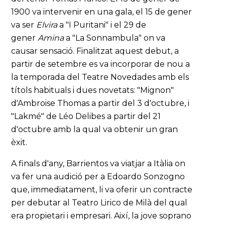
1900 va intervenir en una gala, el 15 de gener
va ser
Elvira
a "I Puritani" i el 29 de
gener
Amina
a "La Sonnambula" on va
causar sensació. Finalitzat aquest debut, a
partir de setembre es va incorporar de nou a
la temporada del Teatre Novedades amb els
títols habituals i dues novetats: "Mignon"
d'Ambroise Thomas a partir del 3 d'octubre, i
"Lakmé" de Léo Delibes a partir del 21
d'octubre amb la qual va obtenir un gran
èxit.
A finals d'any, Barrientos va viatjar a Itàlia on
va fer una audició per a Edoardo Sonzogno
que, immediatament, li va oferir un contracte
per debutar al Teatro Lirico de Milà del qual
era propietari i empresari. Així, la jove soprano