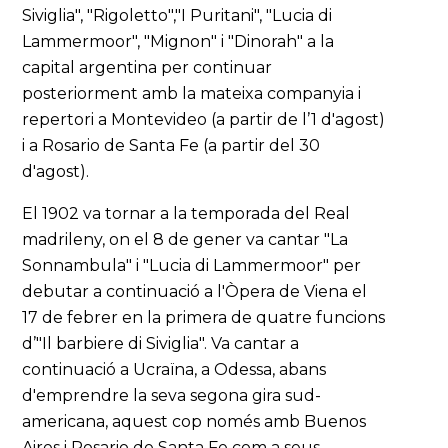
Siviglia", "Rigoletto","I Puritani", "Lucia di
Lammermoor", "Mignon" i "Dinorah" a la
capital argentina per continuar
posteriorment amb la mateixa companyia i
repertori a Montevideo (a partir de l’1 d'agost)
i a Rosario de Santa Fe (a partir del 30
d'agost).
El 1902 va tornar a la temporada del Real
madrileny, on el 8 de gener va cantar "La
Sonnambula" i "Lucia di Lammermoor" per
debutar a continuació a l'Òpera de Viena el
17 de febrer en la primera de quatre funcions
d’"Il barbiere di Siviglia". Va cantar a
continuació a Ucraïna, a Odessa, abans
d'emprendre la seva segona gira sud-
americana, aquest cop només amb Buenos
Aires i Rosario de Santa Fe com a seus