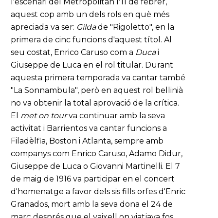
l'escenari del Metropolitan l'11 de febrer,
aquest cop amb un dels rols en què més
apreciada va ser:
Gilda
de "Rigoletto", en la
primera de cinc funcions d'aquest títol. Al
seu costat, Enrico Caruso com a
Duca
i
Giuseppe de Luca en el rol titular. Durant
aquesta primera temporada va cantar també
"La Sonnambula", però en aquest rol bellinià
no va obtenir la total aprovació de la crítica.
El
met on tour
va continuar amb la seva
activitat i Barrientos va cantar funcions a
Filadèlfia, Boston i Atlanta, sempre amb
companys com Enrico Caruso, Adamo Didur,
Giuseppe de Luca o Giovanni Martinelli. El 7
de maig de 1916 va participar en el concert
d'homenatge a favor dels sis fills orfes d'Enric
Granados, mort amb la seva dona el 24 de
març després que el vaixell on viatjava fos