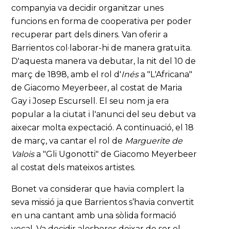
companyia va decidir organitzar unes
funcions en forma de cooperativa per poder
recuperar part dels diners. Van oferir a
Barrientos col·laborar-hi de manera gratuïta.
D'aquesta manera va debutar, la nit del 10 de
març de 1898, amb el rol d'
Inés
a "L'Africana"
de Giacomo Meyerbeer, al costat de Maria
Gay i Josep Escursell. El seu nom ja era
popular a la ciutat i l'anunci del seu debut va
aixecar molta expectació. A continuació, el 18
de març, va cantar el rol de
Marguerite de
Valois
a "Gli Ugonotti" de Giacomo Meyerbeer
al costat dels mateixos artistes.
Bonet va considerar que havia complert la
seva missió ja que Barrientos s’havia convertit
en una cantant amb una sòlida formació
vocal. Va decidir aleshores deixar de ser el