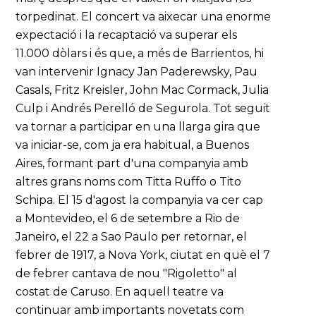
torpedinat. El concert va aixecar una enorme
expectació i la recaptació va superar els
11.000 dòlars i és que, a més de Barrientos, hi
van intervenir Ignacy Jan Paderewsky, Pau
Casals, Fritz Kreisler, John Mac Cormack, Julia
Culp i Andrés Perelló de Segurola. Tot seguit
va tornar a participar en una llarga gira que
va iniciar-se, com ja era habitual, a Buenos
Aires, formant part d'una companyia amb
altres grans noms com Titta Ruffo o Tito
Schipa. El 15 d'agost la companyia va cer cap
a Montevideo, el 6 de setembre a Rio de
Janeiro, el 22 a Sao Paulo per retornar, el
febrer de 1917, a Nova York, ciutat en què el 7
de febrer cantava de nou "Rigoletto" al
costat de Caruso. En aquell teatre va
continuar amb importants novetats com