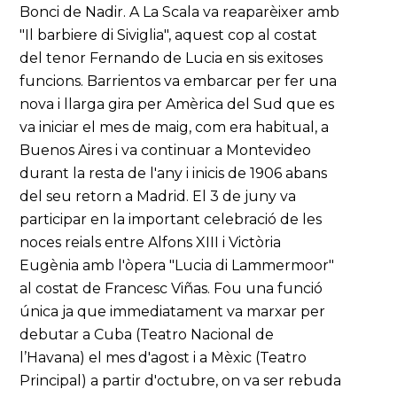
Bonci de Nadir. A La Scala va reaparèixer amb
"Il barbiere di Siviglia", aquest cop al costat
del tenor Fernando de Lucia en sis exitoses
funcions. Barrientos va embarcar per fer una
nova i llarga gira per Amèrica del Sud que es
va iniciar el mes de maig, com era habitual, a
Buenos Aires i va continuar a Montevideo
durant la resta de l'any i inicis de 1906 abans
del seu retorn a Madrid. El 3 de juny va
participar en la important celebració de les
noces reials entre Alfons XIII i Victòria
Eugènia amb l'òpera "Lucia di Lammermoor"
al costat de Francesc Viñas. Fou una funció
única ja que immediatament va marxar per
debutar a Cuba (Teatro Nacional de
l’Havana) el mes d'agost i a Mèxic (Teatro
Principal) a partir d'octubre, on va ser rebuda