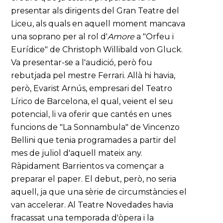
presentar als dirigents del Gran Teatre del
Liceu, als quals en aquell moment mancava
una soprano per al rol d'
Amore
a "Orfeu i
Eurídice" de Christoph Willibald von Gluck.
Va presentar-se a l'audició, però fou
rebutjada pel mestre Ferrari. Allà hi havia,
però, Evarist Arnús, empresari del Teatro
Lírico de Barcelona, el qual, veient el seu
potencial, li va oferir que cantés en unes
funcions de "La Sonnambula" de Vincenzo
Bellini que tenia programades a partir del
mes de juliol d'aquell mateix any.
Ràpidament Barrientos va començar a
preparar el paper. El debut, però, no seria
aquell, ja que una sèrie de circumstàncies el
van accelerar. Al Teatre Novedades havia
fracassat una temporada d'òpera i la