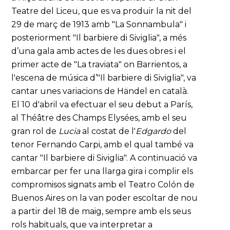
Teatre del Liceu, que es va produir la nit del
29 de març de 1913 amb "La Sonnambula" i
posteriorment "Il barbiere di Siviglia", a més
d’una gala amb actes de les dues obres i el
primer acte de "La traviata" on Barrientos, a
l'escena de música d’"Il barbiere di Siviglia", va
cantar unes variacions de Händel en català.
El 10 d'abril va efectuar el seu debut a París,
al Théâtre des Champs Elysées, amb el seu
gran rol de
Lucia
al costat de l'
Edgardo
del
tenor Fernando Carpi, amb el qual també va
cantar "Il barbiere di Siviglia". A continuació va
embarcar per fer una llarga gira i complir els
compromisos signats amb el Teatro Colón de
Buenos Aires on la van poder escoltar de nou
a partir del 18 de maig, sempre amb els seus
rols habituals, que va interpretar a