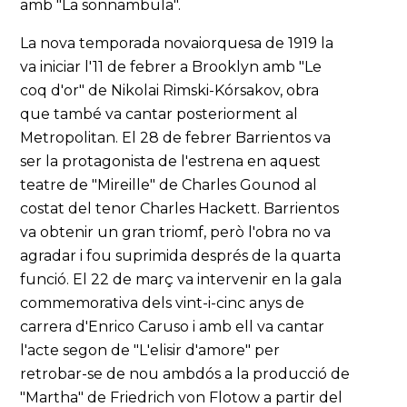
amb "La sonnambula".
La nova temporada novaiorquesa de 1919 la
va iniciar l'11 de febrer a Brooklyn amb "Le
coq d'or" de Nikolai Rimski-Kórsakov, obra
que també va cantar posteriorment al
Metropolitan. El 28 de febrer Barrientos va
ser la protagonista de l'estrena en aquest
teatre de "Mireille" de Charles Gounod al
costat del tenor Charles Hackett. Barrientos
va obtenir un gran triomf, però l'obra no va
agradar i fou suprimida després de la quarta
funció. El 22 de març va intervenir en la gala
commemorativa dels vint-i-cinc anys de
carrera d'Enrico Caruso i amb ell va cantar
l'acte segon de "L'elisir d'amore" per
retrobar-se de nou ambdós a la producció de
"Martha" de Friedrich von Flotow a partir del