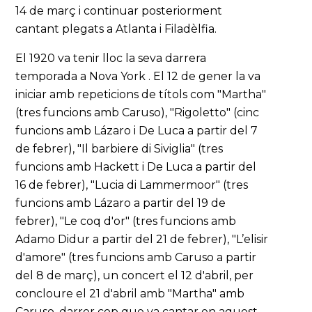
14 de març i continuar posteriorment
cantant plegats a Atlanta i Filadèlfia.
El 1920 va tenir lloc la seva darrera
temporada a Nova York . El 12 de gener la va
iniciar amb repeticions de títols com "Martha"
(tres funcions amb Caruso), "Rigoletto" (cinc
funcions amb Lázaro i De Luca a partir del 7
de febrer), "Il barbiere di Siviglia" (tres
funcions amb Hackett i De Luca a partir del
16 de febrer), "Lucia di Lammermoor" (tres
funcions amb Lázaro a partir del 19 de
febrer), "Le coq d'or" (tres funcions amb
Adamo Didur a partir del 21 de febrer), "L’elisir
d'amore" (tres funcions amb Caruso a partir
del 8 de març), un concert el 12 d'abril, per
concloure el 21 d'abril amb "Martha" amb
Caruso, darrer cop que va cantar en aquest