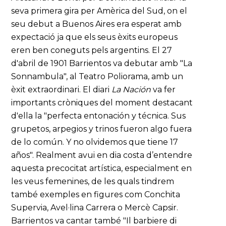
seva primera gira per Amèrica del Sud, on el
seu debut a Buenos Aires era esperat amb
expectació ja que els seus èxits europeus
eren ben coneguts pels argentins. El 27
d'abril de 1901 Barrientos va debutar amb "La
Sonnambula", al Teatro Poliorama, amb un
èxit extraordinari. El diari
La Nación
va fer
importants cròniques del moment destacant
d'ella la "perfecta entonación y técnica. Sus
grupetos, arpegios y trinos fueron algo fuera
de lo común. Y no olvidemos que tiene 17
años". Realment avui en dia costa d’entendre
aquesta precocitat artística, especialment en
les veus femenines, de les quals tindrem
també exemples en figures com Conchita
Supervia, Avel·lina Carrera o Mercè Capsir.
Barrientos va cantar també "Il barbiere di