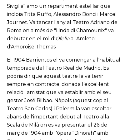
Siviglia" amb un repartiment estel·lar que
incloïa Titta Ruffo, Alessandro Bonci i Marcel
Journet. Va tancar l'any al Teatro Adriano de
Roma on a més de "Linda di Chamounix" va
debutar en el rol d'
Ofelia
a "Amleto"
d'Ambroise Thomas.
El 1904 Barrientos el va començar a l'habitual
temporada del Teatro Real de Madrid. Es
podria dir que aquest teatre la va tenir
sempre en contracte, donada l’excel·lent
relació i amistat que va establir amb el seu
gestor José Bilbao. Nàpols (aquest cop al
Teatro San Carlos) i Palerm la van escoltar
abans de l'important debut al Teatro alla
Scala de Milà on es va presentar el 26 de
març de 1904 amb l'òpera "Dinorah" amb