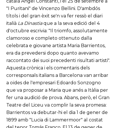
català Angel Constantí, i el 25 de setembre a
"I Puritani" de Vincenzo Bellini. D'ambdós
títols i del gran èxit se'n va fer ressò el diari
italià
La Dinastia
que a la seva edició del 4
d'octubre escrivia: "Il triomfo, assolutamente
clamoroso e completo ottenuto dalla
celebrata e giovane artista Maria Barrientos,
era da prevedersi dopo quanto avevamo
raccontato dei suoi precedenti risultati artisti".
Aquesta crònica i els comentaris dels
corresponsals italians a Barcelona van arribar
a oïdes de l'empresari Edoardo Sonzogno
que va proposar a Maria que anés a Itàlia per
fer una audició de prova. Abans, però, el Gran
Teatre del Liceu va complir la seva promesa:
Barrientos va debutar-hi el dia 1 de gener de
1899 amb "Lucia di Lammermoor" al costat
del tenor Tomás Franco. El 13 de gener de