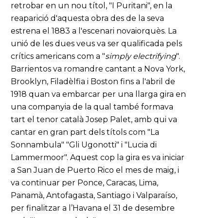
retrobar en un nou títol, "I Puritani", en la
reaparició d'aquesta obra des de la seva
estrena el 1883 a l'escenari novaiorquès. La
unió de les dues veus va ser qualificada pels
crítics americans com a "
simply electrifying
".
Barrientos va romandre cantant a Nova York,
Brooklyn, Filadèlfia i Boston fins a l'abril de
1918 quan va embarcar per una llarga gira en
una companyia de la qual també formava
tart el tenor català Josep Palet, amb qui va
cantar en gran part dels títols com "La
Sonnambula" "Gli Ugonotti" i "Lucia di
Lammermoor". Aquest cop la gira es va iniciar
a San Juan de Puerto Rico el mes de maig, i
va continuar per Ponce, Caracas, Lima,
Panamà, Antofagasta, Santiago i Valparaíso,
per finalitzar a l’Havana el 31 de desembre