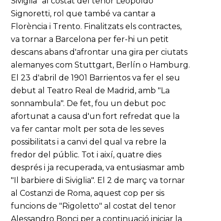
Siviglia" al costat del tenor Leopoldo
Signoretti, rol que també va cantar a
Florència i Trento. Finalitzats els contractes,
va tornar a Barcelona per fer-hi un petit
descans abans d'afrontar una gira per ciutats
alemanyes com Stuttgart, Berlín o Hamburg.
El 23 d'abril de 1901 Barrientos va fer el seu
debut al Teatro Real de Madrid, amb "La
sonnambula". De fet, fou un debut poc
afortunat a causa d'un fort refredat que la
va fer cantar molt per sota de les seves
possibilitats i a canvi del qual va rebre la
fredor del públic. Tot i així, quatre dies
després i ja recuperada, va entusiasmar amb
"Il barbiere di Siviglia". El 2 de març va tornar
al Costanzi de Roma, aquest cop per sis
funcions de "Rigoletto" al costat del tenor
Alessandro Bonci per a continuació iniciar la