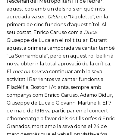
l'escenari del Metropolitan l'11 de febrer,
aquest cop amb un dels rols en què més
apreciada va ser:
Gilda
de "Rigoletto", en la
primera de cinc funcions d'aquest títol. Al
seu costat, Enrico Caruso com a
Duca
i
Giuseppe de Luca en el rol titular. Durant
aquesta primera temporada va cantar també
"La Sonnambula", però en aquest rol bellinià
no va obtenir la total aprovació de la crítica.
El
met on tour
va continuar amb la seva
activitat i Barrientos va cantar funcions a
Filadèlfia, Boston i Atlanta, sempre amb
companys com Enrico Caruso, Adamo Didur,
Giuseppe de Luca o Giovanni Martinelli. El 7
de maig de 1916 va participar en el concert
d'homenatge a favor dels sis fills orfes d'Enric
Granados, mort amb la seva dona el 24 de
març després que el vaixell on viatjava fos