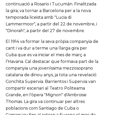
continuació a Rosario i Tucumán. Finalitzada
la gira, va tornar a Barcelona per a la nova
temporada liceista amb "Lucia di
Lammermoor", a partir del 22 de novembre, i
"Dinorah", a partir del 27 de novembre.
El 1914 va formar la seva pròpia companyia de
cant i va dur a terme una llarga gira per
Cuba que es va iniciar el mes de març a
l’Havana. Cal destacar que formava part de la
companyia una joveníssima mezzosoprano
catalana de dinou anys, ja tota una revelació:
Conchita Supervia. Barrientos i Supervia van
compartir escenari al Teatro Politeama
Grande, en l'òpera "Mignon" d'Ambroise
Thomas. La gira va continuar per altres
poblacions com Santiago de Cuba o
Camagüey fins al retorn a Europa el mes de