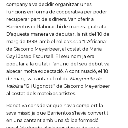
companyia va decidir organitzar unes
funcions en forma de cooperativa per poder
recuperar part dels diners. Van oferir a
Barrientos col·laborar-hi de manera gratuïta.
D'aquesta manera va debutar, la nit del 10 de
març de 1898, amb el rol d'
Inés
a "L'Africana"
de Giacomo Meyerbeer, al costat de Maria
Gay i Josep Escursell. El seu nom ja era
popular a la ciutat i l'anunci del seu debut va
aixecar molta expectació. A continuació, el 18
de març, va cantar el rol de
Marguerite de
Valois
a "Gli Ugonotti" de Giacomo Meyerbeer
al costat dels mateixos artistes.
Bonet va considerar que havia complert la
seva missió ja que Barrientos s’havia convertit
en una cantant amb una sòlida formació
vocal. Va decidir aleshores deixar de ser el