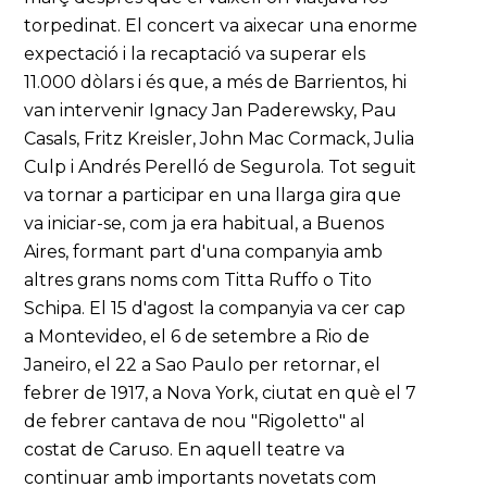
torpedinat. El concert va aixecar una enorme
expectació i la recaptació va superar els
11.000 dòlars i és que, a més de Barrientos, hi
van intervenir Ignacy Jan Paderewsky, Pau
Casals, Fritz Kreisler, John Mac Cormack, Julia
Culp i Andrés Perelló de Segurola. Tot seguit
va tornar a participar en una llarga gira que
va iniciar-se, com ja era habitual, a Buenos
Aires, formant part d'una companyia amb
altres grans noms com Titta Ruffo o Tito
Schipa. El 15 d'agost la companyia va cer cap
a Montevideo, el 6 de setembre a Rio de
Janeiro, el 22 a Sao Paulo per retornar, el
febrer de 1917, a Nova York, ciutat en què el 7
de febrer cantava de nou "Rigoletto" al
costat de Caruso. En aquell teatre va
continuar amb importants novetats com