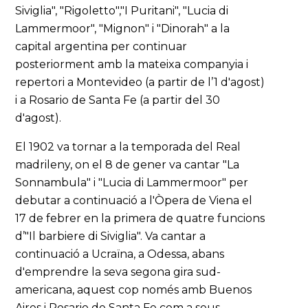
Siviglia", "Rigoletto","I Puritani", "Lucia di
Lammermoor", "Mignon" i "Dinorah" a la
capital argentina per continuar
posteriorment amb la mateixa companyia i
repertori a Montevideo (a partir de l’1 d'agost)
i a Rosario de Santa Fe (a partir del 30
d'agost).
El 1902 va tornar a la temporada del Real
madrileny, on el 8 de gener va cantar "La
Sonnambula" i "Lucia di Lammermoor" per
debutar a continuació a l'Òpera de Viena el
17 de febrer en la primera de quatre funcions
d’"Il barbiere di Siviglia". Va cantar a
continuació a Ucraïna, a Odessa, abans
d'emprendre la seva segona gira sud-
americana, aquest cop només amb Buenos
Aires i Rosario de Santa Fe com a seus