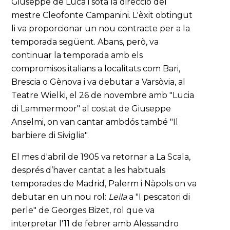
Giuseppe de Luca i sota la direcció del
mestre Cleofonte Campanini. L'èxit obtingut
li va proporcionar un nou contracte per a la
temporada següent. Abans, però, va
continuar la temporada amb els
compromisos italians a localitats com Bari,
Brescia o Gènova i va debutar a Varsòvia, al
Teatre Wielki, el 26 de novembre amb "Lucia
di Lammermoor" al costat de Giuseppe
Anselmi, on van cantar ambdós també "Il
barbiere di Siviglia".
El mes d'abril de 1905 va retornar a La Scala,
després d’haver cantat a les habituals
temporades de Madrid, Palerm i Nàpols on va
debutar en un nou rol:
Leila
a "I pescatori di
perle" de Georges Bizet, rol que va
interpretar l'11 de febrer amb Alessandro