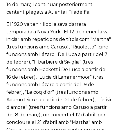
14 de març i continuar posteriorment
cantant plegats a Atlanta i Filadèlfia.
El 1920 va tenir lloc la seva darrera
temporada a Nova York . El 12 de gener la va
iniciar amb repeticions de títols com "Martha"
(tres funcions amb Caruso), "Rigoletto" (cinc
funcions amb Lázaro i De Luca a partir del 7
de febrer), "Il barbiere di Siviglia" (tres
funcions amb Hackett i De Luca a partir del
16 de febrer), "Lucia di Lammermoor" (tres
funcions amb Lázaro a partir del 19 de
febrer), "Le coq d'or" (tres funcions amb
Adamo Didur a partir del 21 de febrer), "L’elisir
d'amore" (tres funcions amb Caruso a partir
del 8 de març), un concert el 12 d'abril, per
concloure el 21 d'abril amb "Martha" amb
Caruso, darrer cop que va cantar en aquest