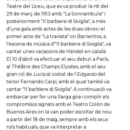
Teatre del Liceu, que es va produir la nit del
29 de març de 1913 amb "La Sonnambula" i
posteriorment "Il barbiere di Siviglia", a més
d’una gala amb actes de les dues obres i el
primer acte de "La traviata" on Barrientos, a
l'escena de música d’"Il barbiere di Siviglia", va
cantar unes variacions de Händel en català.
El 10 d'abril va efectuar el seu debut a París,
al Théâtre des Champs Elysées, amb el seu
gran rol de
Lucia
al costat de l'
Edgardo
del
tenor Fernando Carpi, amb el qual també va
cantar "Il barbiere di Siviglia". A continuació va
embarcar per fer una llarga gira i complir els
compromisos signats amb el Teatro Colón de
Buenos Aires on la van poder escoltar de nou
a partir del 18 de maig, sempre amb els seus
rols habituals, que va interpretar a