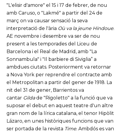
"L'elisir d'amore" el 15 i 17 de febrer, de nou
amb Caruso, o "Lakmé" a partir del 24 de
març on va causar sensació la seva
interpretació de l'ària
Où va la jeune Hindoue
.
AE novembre i desembre va ser de nou
present a les temporades del Liceu de
Barcelona i el Real de Madrid, amb "La
Sonnambula" i "Il barbiere di Siviglia” a
ambdues ciutats. Posteriorment va retornar
a Nova York per reprendre el contracte amb
el Metropolitan a partir del gener de 1918. La
nit del 31 de gener, Barrientos va
cantar
Gilda
de "Rigoletto" a la funció que va
suposar el debut en aquest teatre d'un altre
gran nom de la lírica catalana, el tenor Hipòlit
Lázaro, en unes històriques funcions que van
ser portada de la revista
Time
. Ambdós es van