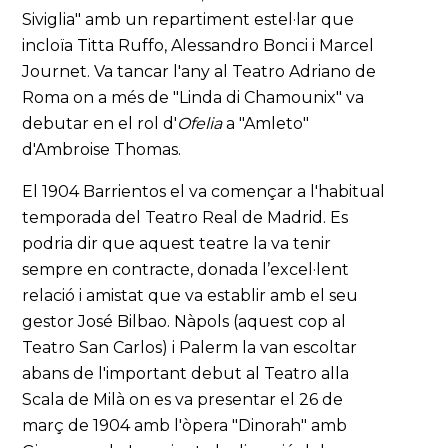
Siviglia" amb un repartiment estel·lar que
incloïa Titta Ruffo, Alessandro Bonci i Marcel
Journet. Va tancar l'any al Teatro Adriano de
Roma on a més de "Linda di Chamounix" va
debutar en el rol d'
Ofelia
a "Amleto"
d'Ambroise Thomas.
El 1904 Barrientos el va començar a l'habitual
temporada del Teatro Real de Madrid. Es
podria dir que aquest teatre la va tenir
sempre en contracte, donada l’excel·lent
relació i amistat que va establir amb el seu
gestor José Bilbao. Nàpols (aquest cop al
Teatro San Carlos) i Palerm la van escoltar
abans de l'important debut al Teatro alla
Scala de Milà on es va presentar el 26 de
març de 1904 amb l'òpera "Dinorah" amb