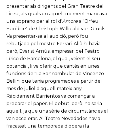
presentar als dirigents del Gran Teatre del
Liceu, als quals en aquell moment mancava
una soprano per al rol d'
Amore
a "Orfeu i
Eurídice" de Christoph Willibald von Gluck.
Va presentar-se a l'audició, però fou
rebutjada pel mestre Ferrari. Allà hi havia,
però, Evarist Arnús, empresari del Teatro
Lírico de Barcelona, el qual, veient el seu
potencial, li va oferir que cantés en unes
funcions de "La Sonnambula" de Vincenzo
Bellini que tenia programades a partir del
mes de juliol d'aquell mateix any.
Ràpidament Barrientos va començar a
preparar el paper. El debut, però, no seria
aquell, ja que una sèrie de circumstàncies el
van accelerar. Al Teatre Novedades havia
fracassat una temporada d'òpera i la