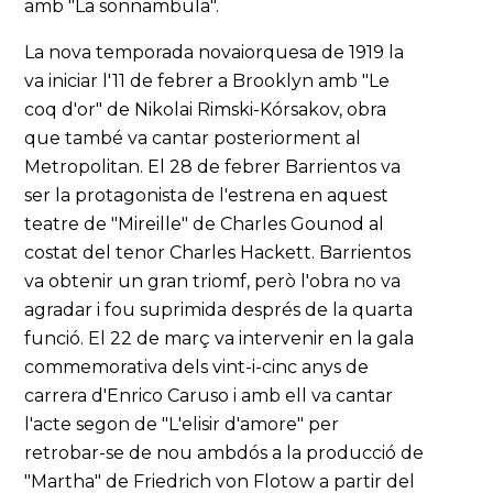
amb "La sonnambula".
La nova temporada novaiorquesa de 1919 la
va iniciar l'11 de febrer a Brooklyn amb "Le
coq d'or" de Nikolai Rimski-Kórsakov, obra
que també va cantar posteriorment al
Metropolitan. El 28 de febrer Barrientos va
ser la protagonista de l'estrena en aquest
teatre de "Mireille" de Charles Gounod al
costat del tenor Charles Hackett. Barrientos
va obtenir un gran triomf, però l'obra no va
agradar i fou suprimida després de la quarta
funció. El 22 de març va intervenir en la gala
commemorativa dels vint-i-cinc anys de
carrera d'Enrico Caruso i amb ell va cantar
l'acte segon de "L'elisir d'amore" per
retrobar-se de nou ambdós a la producció de
"Martha" de Friedrich von Flotow a partir del