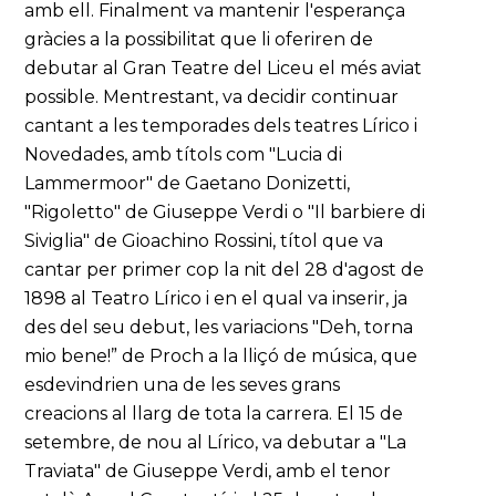
amb ell. Finalment va mantenir l'esperança
gràcies a la possibilitat que li oferiren de
debutar al Gran Teatre del Liceu el més aviat
possible. Mentrestant, va decidir continuar
cantant a les temporades dels teatres Lírico i
Novedades, amb títols com "Lucia di
Lammermoor" de Gaetano Donizetti,
"Rigoletto" de Giuseppe Verdi o "Il barbiere di
Siviglia" de Gioachino Rossini, títol que va
cantar per primer cop la nit del 28 d'agost de
1898 al Teatro Lírico i en el qual va inserir, ja
des del seu debut, les variacions "Deh, torna
mio bene!” de Proch a la lliçó de música, que
esdevindrien una de les seves grans
creacions al llarg de tota la carrera. El 15 de
setembre, de nou al Lírico, va debutar a "La
Traviata" de Giuseppe Verdi, amb el tenor