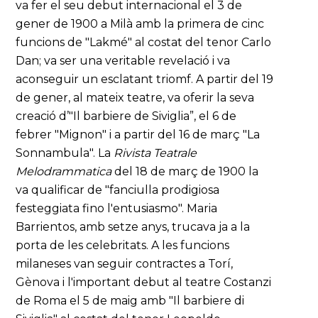
va fer el seu debut internacional el 3 de
gener de 1900 a Milà amb la primera de cinc
funcions de "Lakmé" al costat del tenor Carlo
Dan; va ser una veritable revelació i va
aconseguir un esclatant triomf. A partir del 19
de gener, al mateix teatre, va oferir la seva
creació d’"Il barbiere de Siviglia”, el 6 de
febrer "Mignon" i a partir del 16 de març "La
Sonnambula". La
Rivista Teatrale
Melodrammatica
del 18 de març de 1900 la
va qualificar de "fanciulla prodigiosa
festeggiata fino l'entusiasmo". Maria
Barrientos, amb setze anys, trucava ja a la
porta de les celebritats. A les funcions
milaneses van seguir contractes a Torí,
Gènova i l'important debut al teatre Costanzi
de Roma el 5 de maig amb "Il barbiere di