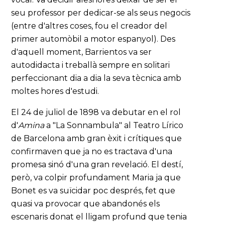
seu professor per dedicar-se als seus negocis
(entre d'altres coses, fou el creador del
primer automòbil a motor espanyol). Des
d'aquell moment, Barrientos va ser
autodidacta i treballà sempre en solitari
perfeccionant dia a dia la seva tècnica amb
moltes hores d'estudi.
El 24 de juliol de 1898 va debutar en el rol
d'
Amina
a "La Sonnambula" al Teatro Lírico
de Barcelona amb gran èxit i crítiques que
confirmaven que ja no es tractava d'una
promesa sinó d'una gran revelació. El destí,
però, va colpir profundament Maria ja que
Bonet es va suïcidar poc després, fet que
quasi va provocar que abandonés els
escenaris donat el lligam profund que tenia