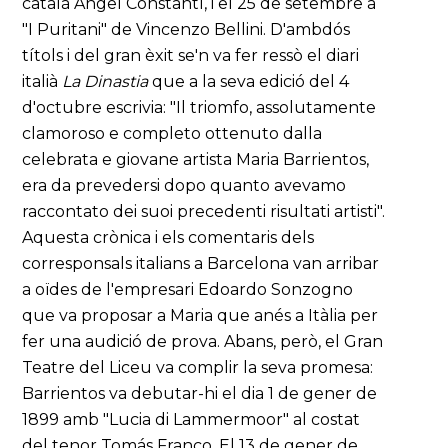
català Angel Constantí, i el 25 de setembre a
"I Puritani" de Vincenzo Bellini. D'ambdós
títols i del gran èxit se'n va fer ressò el diari
italià
La Dinastia
que a la seva edició del 4
d'octubre escrivia: "Il triomfo, assolutamente
clamoroso e completo ottenuto dalla
celebrata e giovane artista Maria Barrientos,
era da prevedersi dopo quanto avevamo
raccontato dei suoi precedenti risultati artisti".
Aquesta crònica i els comentaris dels
corresponsals italians a Barcelona van arribar
a oïdes de l'empresari Edoardo Sonzogno
que va proposar a Maria que anés a Itàlia per
fer una audició de prova. Abans, però, el Gran
Teatre del Liceu va complir la seva promesa:
Barrientos va debutar-hi el dia 1 de gener de
1899 amb "Lucia di Lammermoor" al costat
del tenor Tomás Franco. El 13 de gener de