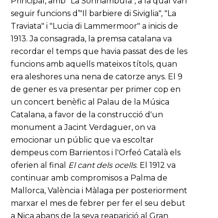
Principal, amb "La Sonnambula", a la qual van
seguir funcions d’"Il barbiere di Siviglia", "La
Traviata" i "Lucia di Lammermoor" a inicis de
1913. Ja consagrada, la premsa catalana va
recordar el temps que havia passat des de les
funcions amb aquells mateixos títols, quan
era aleshores una nena de catorze anys. El 9
de gener es va presentar per primer cop en
un concert benèfic al Palau de la Música
Catalana, a favor de la construcció d'un
monument a Jacint Verdaguer, on va
emocionar un públic que va escoltar
dempeus com Barrientos i l'Orfeó Català els
oferien al final
El cant dels ocells
. El 1912 va
continuar amb compromisos a Palma de
Mallorca, València i Màlaga per posteriorment
marxar el mes de febrer per fer el seu debut
a Niça abans de la seva reaparició al Gran