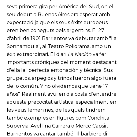
seva primera gira per Amèrica del Sud, on el
seu debut a Buenos Aires era esperat amb
expectació ja que els seus èxits europeus
eren ben coneguts pels argentins. El 27
d'abril de 1901 Barrientos va debutar amb "La
Sonnambula", al Teatro Poliorama, amb un
èxit extraordinari. El diari
La Nación
va fer
importants cròniques del moment destacant
d'ella la "perfecta entonación y técnica. Sus
grupetos, arpegios y trinos fueron algo fuera
de lo común. Y no olvidemos que tiene 17
años". Realment avui en dia costa d’entendre
aquesta precocitat artística, especialment en
les veus femenines, de les quals tindrem
també exemples en figures com Conchita
Supervia, Avel·lina Carrera o Mercè Capsir.
Barrientos va cantar també "Il barbiere di