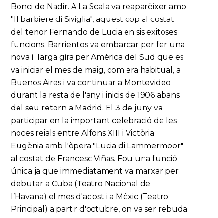
Bonci de Nadir. A La Scala va reaparèixer amb
"Il barbiere di Siviglia", aquest cop al costat
del tenor Fernando de Lucia en sis exitoses
funcions. Barrientos va embarcar per fer una
nova i llarga gira per Amèrica del Sud que es
va iniciar el mes de maig, com era habitual, a
Buenos Aires i va continuar a Montevideo
durant la resta de l'any i inicis de 1906 abans
del seu retorn a Madrid. El 3 de juny va
participar en la important celebració de les
noces reials entre Alfons XIII i Victòria
Eugènia amb l'òpera "Lucia di Lammermoor"
al costat de Francesc Viñas. Fou una funció
única ja que immediatament va marxar per
debutar a Cuba (Teatro Nacional de
l’Havana) el mes d'agost i a Mèxic (Teatro
Principal) a partir d'octubre, on va ser rebuda