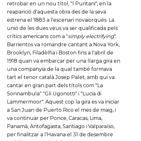
retrobar en un nou títol, "I Puritani", en la
reaparició d'aquesta obra des de la seva
estrena el 1883 a l'escenari novaiorquès. La
unió de les dues veus va ser qualificada pels
crítics americans com a "
simply electrifying
".
Barrientos va romandre cantant a Nova York,
Brooklyn, Filadèlfia i Boston fins a l'abril de
1918 quan va embarcar per una llarga gira en
una companyia de la qual també formava
tart el tenor català Josep Palet, amb qui va
cantar en gran part dels títols com "La
Sonnambula" "Gli Ugonotti" i "Lucia di
Lammermoor". Aquest cop la gira es va iniciar
a San Juan de Puerto Rico el mes de maig, i
va continuar per Ponce, Caracas, Lima,
Panamà, Antofagasta, Santiago i Valparaíso,
per finalitzar a l’Havana el 31 de desembre