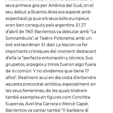
seva primera gira per Amèrica del Sud, on el
seu debut a Buenos Aires era esperat amb
expectació ja que els seus èxits europeus
eren ben coneguts pels argentins. El 27
d'abril de 1901 Barrientos va debutar amb "La
Sonnambula", al Teatro Poliorama, amb un
èxit extraordinari. El diari
La Nación
va fer
importants cròniques del moment destacant
d'ella la "perfecta entonación y técnica. Sus
grupetos, arpegios y trinos fueron algo fuera
de lo común. Y no olvidemos que tiene 17
años". Realment avui en dia costa d’entendre
aquesta precocitat artística, especialment en
les veus femenines, de les quals tindrem
també exemples en figures com Conchita
Supervia, Avel·lina Carrera o Mercè Capsir.
Barrientos va cantar també "Il barbiere di