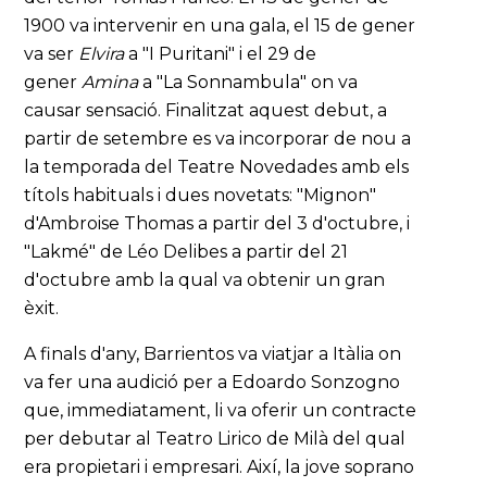
1900 va intervenir en una gala, el 15 de gener
va ser
Elvira
a "I Puritani" i el 29 de
gener
Amina
a "La Sonnambula" on va
causar sensació. Finalitzat aquest debut, a
partir de setembre es va incorporar de nou a
la temporada del Teatre Novedades amb els
títols habituals i dues novetats: "Mignon"
d'Ambroise Thomas a partir del 3 d'octubre, i
"Lakmé" de Léo Delibes a partir del 21
d'octubre amb la qual va obtenir un gran
èxit.
A finals d'any, Barrientos va viatjar a Itàlia on
va fer una audició per a Edoardo Sonzogno
que, immediatament, li va oferir un contracte
per debutar al Teatro Lirico de Milà del qual
era propietari i empresari. Així, la jove soprano