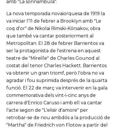
amb "La sonnambula".
La nova temporada novaiorquesa de 1919 la
va iniciar l'11 de febrer a Brooklyn amb "Le
coq d'or" de Nikolai Rimski-Kórsakov, obra
que també va cantar posteriorment al
Metropolitan. El 28 de febrer Barrientos va
ser la protagonista de l'estrena en aquest
teatre de "Mireille" de Charles Gounod al
costat del tenor Charles Hackett. Barrientos
va obtenir un gran triomf, però l'obra no va
agradar i fou suprimida després de la quarta
funció. El 22 de març va intervenir en la gala
commemorativa dels vint-i-cinc anys de
carrera d'Enrico Caruso i amb ell va cantar
l'acte segon de "L'elisir d'amore" per
retrobar-se de nou ambdós a la producció de
"Martha" de Friedrich von Flotow a partir del