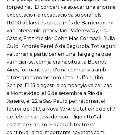
torpedinat. El concert va aixecar una enorme
expectació i la recaptació va superar els
11.000 dòlars i és que, a més de Barrientos, hi
van intervenir Ignacy Jan Paderewsky, Pau
Casals, Fritz Kreisler, John Mac Cormack, Julia
Culp i Andrés Perelló de Segurola. Tot seguit
va tornar a participar en una llarga gira que
va iniciar-se, com ja era habitual, a Buenos
Aires, formant part d'una companyia amb
altres grans noms com Titta Ruffo o Tito
Schipa. El 15 d'agost la companyia va cer cap
a Montevideo, el 6 de setembre a Rio de
Janeiro, el 22 a Sao Paulo per retornar, el
febrer de 1917, a Nova York, ciutat en què el 7
de febrer cantava de nou "Rigoletto" al
costat de Caruso. En aquell teatre va
continuar amb importants novetats com