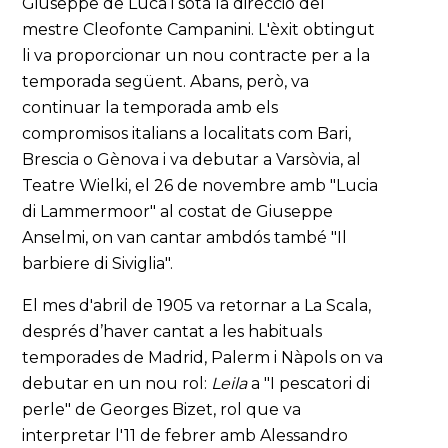
Giuseppe de Luca i sota la direcció del
mestre Cleofonte Campanini. L'èxit obtingut
li va proporcionar un nou contracte per a la
temporada següent. Abans, però, va
continuar la temporada amb els
compromisos italians a localitats com Bari,
Brescia o Gènova i va debutar a Varsòvia, al
Teatre Wielki, el 26 de novembre amb "Lucia
di Lammermoor" al costat de Giuseppe
Anselmi, on van cantar ambdós també "Il
barbiere di Siviglia".
El mes d'abril de 1905 va retornar a La Scala,
després d’haver cantat a les habituals
temporades de Madrid, Palerm i Nàpols on va
debutar en un nou rol:
Leila
a "I pescatori di
perle" de Georges Bizet, rol que va
interpretar l'11 de febrer amb Alessandro