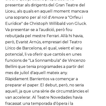
presentar als dirigents del Gran Teatre del
Liceu, als quals en aquell moment mancava
una soprano per al rol d'
Amore
a "Orfeu i
Eurídice" de Christoph Willibald von Gluck.
Va presentar-se a l'audició, però fou
rebutjada pel mestre Ferrari. Allà hi havia,
però, Evarist Arnús, empresari del Teatro
Lírico de Barcelona, el qual, veient el seu
potencial, li va oferir que cantés en unes
funcions de "La Sonnambula" de Vincenzo
Bellini que tenia programades a partir del
mes de juliol d'aquell mateix any.
Ràpidament Barrientos va començar a
preparar el paper. El debut, però, no seria
aquell, ja que una sèrie de circumstàncies el
van accelerar. Al Teatre Novedades havia
fracassat una temporada d'òpera i la