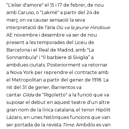
"L'elisir d'amore" el 15 i 17 de febrer, de nou
amb Caruso, o "Lakmé" a partir del 24 de
març on va causar sensació la seva
interpretació de l'ària
Où va la jeune Hindoue
.
AE novembre i desembre va ser de nou
present a les temporades del Liceu de
Barcelona i el Real de Madrid, amb "La
Sonnambula" i "Il barbiere di Siviglia” a
ambdues ciutats. Posteriorment va retornar
a Nova York per reprendre el contracte amb
el Metropolitan a partir del gener de 1918. La
nit del 31 de gener, Barrientos va
cantar
Gilda
de "Rigoletto" a la funció que va
suposar el debut en aquest teatre d'un altre
gran nom de la lírica catalana, el tenor Hipòlit
Lázaro, en unes històriques funcions que van
ser portada de la revista
Time
. Ambdós es van