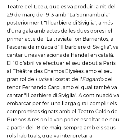
Teatre del Liceu, que es va produir la nit del
29 de març de 1913 amb "La Sonnambula" i
posteriorment "Il barbiere di Siviglia", a més
d’una gala amb actes de les dues obres i el
primer acte de "La traviata" on Barrientos, a
l'escena de música d’"Il barbiere di Siviglia", va
cantar unes variacions de Händel en català.
El 10 d'abril va efectuar el seu debut a París,
al Théâtre des Champs Elysées, amb el seu
gran rol de
Lucia
al costat de l'
Edgardo
del
tenor Fernando Carpi, amb el qual també va
cantar "Il barbiere di Siviglia". A continuació va
embarcar per fer una llarga gira i complir els
compromisos signats amb el Teatro Colón de
Buenos Aires on la van poder escoltar de nou
a partir del 18 de maig, sempre amb els seus
rols habituals, que va interpretar a