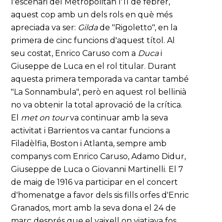
l'escenari del Metropolitan l'11 de febrer,
aquest cop amb un dels rols en què més
apreciada va ser:
Gilda
de "Rigoletto", en la
primera de cinc funcions d'aquest títol. Al
seu costat, Enrico Caruso com a
Duca
i
Giuseppe de Luca en el rol titular. Durant
aquesta primera temporada va cantar també
"La Sonnambula", però en aquest rol bellinià
no va obtenir la total aprovació de la crítica.
El
met on tour
va continuar amb la seva
activitat i Barrientos va cantar funcions a
Filadèlfia, Boston i Atlanta, sempre amb
companys com Enrico Caruso, Adamo Didur,
Giuseppe de Luca o Giovanni Martinelli. El 7
de maig de 1916 va participar en el concert
d'homenatge a favor dels sis fills orfes d'Enric
Granados, mort amb la seva dona el 24 de
març després que el vaixell on viatjava fos