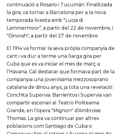
continuació a Rosario i Tucumán. Finalitzada
la gira, va tornar a Barcelona per a la nova
temporada liceista amb "Lucia di
Lammermoor", a partir del 22 de novembre, i
"Dinorah", a partir del 27 de novembre.
El 1914 va formar la seva pròpia companyia de
cant i va dur a terme una llarga gira per
Cuba que es va iniciar el mes de març a
l’Havana. Cal destacar que formava part de la
companyia una joveníssima mezzosoprano
catalana de dinou anys, ja tota una revelació:
Conchita Supervia. Barrientos i Supervia van
compartir escenari al Teatro Politeama
Grande, en l'òpera "Mignon" d'Ambroise
Thomas. La gira va continuar per altres
poblacions com Santiago de Cuba o
Camagüey fins al retorn a Europa el mes de