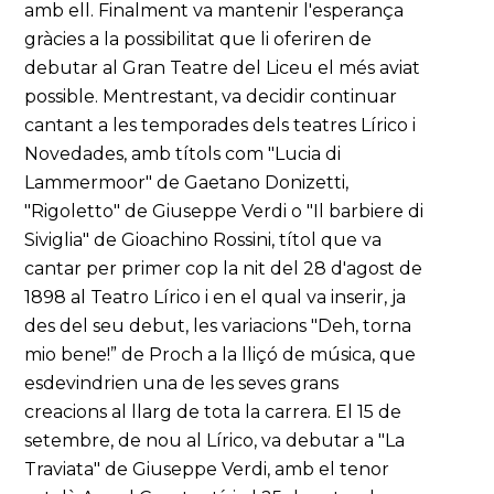
amb ell. Finalment va mantenir l'esperança
gràcies a la possibilitat que li oferiren de
debutar al Gran Teatre del Liceu el més aviat
possible. Mentrestant, va decidir continuar
cantant a les temporades dels teatres Lírico i
Novedades, amb títols com "Lucia di
Lammermoor" de Gaetano Donizetti,
"Rigoletto" de Giuseppe Verdi o "Il barbiere di
Siviglia" de Gioachino Rossini, títol que va
cantar per primer cop la nit del 28 d'agost de
1898 al Teatro Lírico i en el qual va inserir, ja
des del seu debut, les variacions "Deh, torna
mio bene!” de Proch a la lliçó de música, que
esdevindrien una de les seves grans
creacions al llarg de tota la carrera. El 15 de
setembre, de nou al Lírico, va debutar a "La
Traviata" de Giuseppe Verdi, amb el tenor