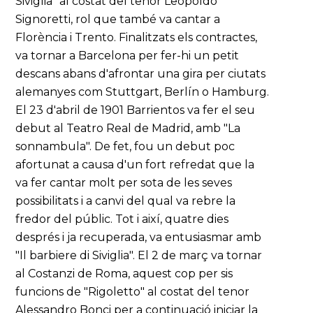
Siviglia" al costat del tenor Leopoldo
Signoretti, rol que també va cantar a
Florència i Trento. Finalitzats els contractes,
va tornar a Barcelona per fer-hi un petit
descans abans d'afrontar una gira per ciutats
alemanyes com Stuttgart, Berlín o Hamburg.
El 23 d'abril de 1901 Barrientos va fer el seu
debut al Teatro Real de Madrid, amb "La
sonnambula". De fet, fou un debut poc
afortunat a causa d'un fort refredat que la
va fer cantar molt per sota de les seves
possibilitats i a canvi del qual va rebre la
fredor del públic. Tot i així, quatre dies
després i ja recuperada, va entusiasmar amb
"Il barbiere di Siviglia". El 2 de març va tornar
al Costanzi de Roma, aquest cop per sis
funcions de "Rigoletto" al costat del tenor
Alessandro Bonci per a continuació iniciar la