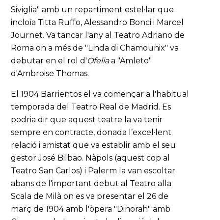
Siviglia" amb un repartiment estel·lar que
incloïa Titta Ruffo, Alessandro Bonci i Marcel
Journet. Va tancar l'any al Teatro Adriano de
Roma on a més de "Linda di Chamounix" va
debutar en el rol d'
Ofelia
a "Amleto"
d'Ambroise Thomas.
El 1904 Barrientos el va començar a l'habitual
temporada del Teatro Real de Madrid. Es
podria dir que aquest teatre la va tenir
sempre en contracte, donada l’excel·lent
relació i amistat que va establir amb el seu
gestor José Bilbao. Nàpols (aquest cop al
Teatro San Carlos) i Palerm la van escoltar
abans de l'important debut al Teatro alla
Scala de Milà on es va presentar el 26 de
març de 1904 amb l'òpera "Dinorah" amb