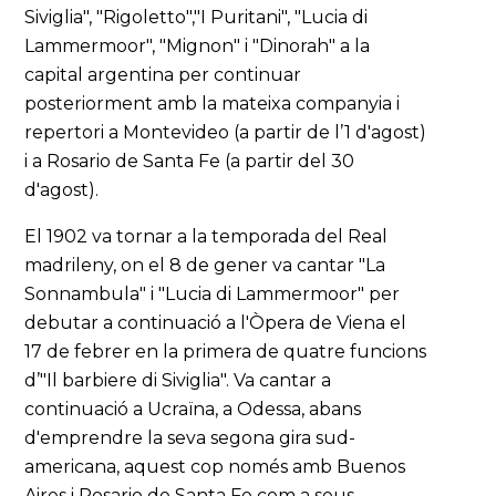
Siviglia", "Rigoletto","I Puritani", "Lucia di
Lammermoor", "Mignon" i "Dinorah" a la
capital argentina per continuar
posteriorment amb la mateixa companyia i
repertori a Montevideo (a partir de l’1 d'agost)
i a Rosario de Santa Fe (a partir del 30
d'agost).
El 1902 va tornar a la temporada del Real
madrileny, on el 8 de gener va cantar "La
Sonnambula" i "Lucia di Lammermoor" per
debutar a continuació a l'Òpera de Viena el
17 de febrer en la primera de quatre funcions
d’"Il barbiere di Siviglia". Va cantar a
continuació a Ucraïna, a Odessa, abans
d'emprendre la seva segona gira sud-
americana, aquest cop només amb Buenos
Aires i Rosario de Santa Fe com a seus