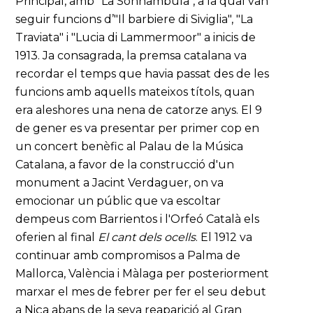
Principal, amb "La Sonnambula", a la qual van
seguir funcions d’"Il barbiere di Siviglia", "La
Traviata" i "Lucia di Lammermoor" a inicis de
1913. Ja consagrada, la premsa catalana va
recordar el temps que havia passat des de les
funcions amb aquells mateixos títols, quan
era aleshores una nena de catorze anys. El 9
de gener es va presentar per primer cop en
un concert benèfic al Palau de la Música
Catalana, a favor de la construcció d'un
monument a Jacint Verdaguer, on va
emocionar un públic que va escoltar
dempeus com Barrientos i l'Orfeó Català els
oferien al final
El cant dels ocells
. El 1912 va
continuar amb compromisos a Palma de
Mallorca, València i Màlaga per posteriorment
marxar el mes de febrer per fer el seu debut
a Niça abans de la seva reaparició al Gran