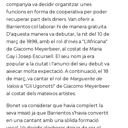
companyia va decidir organitzar unes
funcions en forma de cooperativa per poder
recuperar part dels diners. Van oferir a
Barrientos col·laborar-hi de manera gratuïta.
D'aquesta manera va debutar, la nit del 10 de
març de 1898, amb el rol d'
Inés
a "L'Africana"
de Giacomo Meyerbeer, al costat de Maria
Gay i Josep Escursell. El seu nom ja era
popular a la ciutat i l'anunci del seu debut va
aixecar molta expectació. A continuació, el 18
de març, va cantar el rol de
Marguerite de
Valois
a "Gli Ugonotti" de Giacomo Meyerbeer
al costat dels mateixos artistes.
Bonet va considerar que havia complert la
seva missió ja que Barrientos s’havia convertit
en una cantant amb una sòlida formació
vocal. Va decidir aleshores deixar de ser el