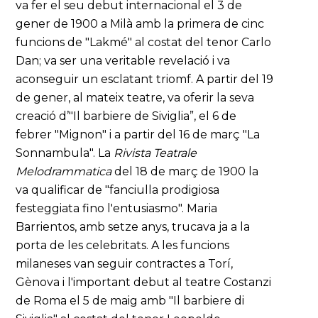
va fer el seu debut internacional el 3 de
gener de 1900 a Milà amb la primera de cinc
funcions de "Lakmé" al costat del tenor Carlo
Dan; va ser una veritable revelació i va
aconseguir un esclatant triomf. A partir del 19
de gener, al mateix teatre, va oferir la seva
creació d’"Il barbiere de Siviglia”, el 6 de
febrer "Mignon" i a partir del 16 de març "La
Sonnambula". La
Rivista Teatrale
Melodrammatica
del 18 de març de 1900 la
va qualificar de "fanciulla prodigiosa
festeggiata fino l'entusiasmo". Maria
Barrientos, amb setze anys, trucava ja a la
porta de les celebritats. A les funcions
milaneses van seguir contractes a Torí,
Gènova i l'important debut al teatre Costanzi
de Roma el 5 de maig amb "Il barbiere di