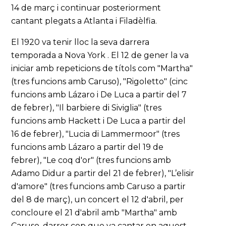
14 de març i continuar posteriorment
cantant plegats a Atlanta i Filadèlfia.
El 1920 va tenir lloc la seva darrera
temporada a Nova York . El 12 de gener la va
iniciar amb repeticions de títols com "Martha"
(tres funcions amb Caruso), "Rigoletto" (cinc
funcions amb Lázaro i De Luca a partir del 7
de febrer), "Il barbiere di Siviglia" (tres
funcions amb Hackett i De Luca a partir del
16 de febrer), "Lucia di Lammermoor" (tres
funcions amb Lázaro a partir del 19 de
febrer), "Le coq d'or" (tres funcions amb
Adamo Didur a partir del 21 de febrer), "L’elisir
d'amore" (tres funcions amb Caruso a partir
del 8 de març), un concert el 12 d'abril, per
concloure el 21 d'abril amb "Martha" amb
Caruso, darrer cop que va cantar en aquest