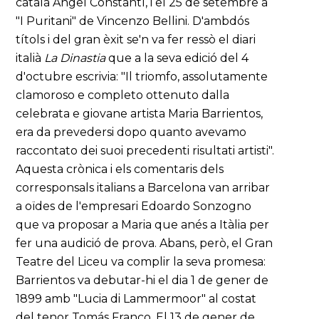
català Angel Constantí, i el 25 de setembre a
"I Puritani" de Vincenzo Bellini. D'ambdós
títols i del gran èxit se'n va fer ressò el diari
italià
La Dinastia
que a la seva edició del 4
d'octubre escrivia: "Il triomfo, assolutamente
clamoroso e completo ottenuto dalla
celebrata e giovane artista Maria Barrientos,
era da prevedersi dopo quanto avevamo
raccontato dei suoi precedenti risultati artisti".
Aquesta crònica i els comentaris dels
corresponsals italians a Barcelona van arribar
a oïdes de l'empresari Edoardo Sonzogno
que va proposar a Maria que anés a Itàlia per
fer una audició de prova. Abans, però, el Gran
Teatre del Liceu va complir la seva promesa:
Barrientos va debutar-hi el dia 1 de gener de
1899 amb "Lucia di Lammermoor" al costat
del tenor Tomás Franco. El 13 de gener de