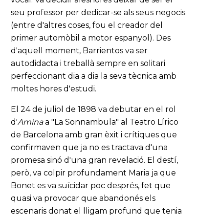
seu professor per dedicar-se als seus negocis
(entre d'altres coses, fou el creador del
primer automòbil a motor espanyol). Des
d'aquell moment, Barrientos va ser
autodidacta i treballà sempre en solitari
perfeccionant dia a dia la seva tècnica amb
moltes hores d'estudi.
El 24 de juliol de 1898 va debutar en el rol
d'
Amina
a "La Sonnambula" al Teatro Lírico
de Barcelona amb gran èxit i crítiques que
confirmaven que ja no es tractava d'una
promesa sinó d'una gran revelació. El destí,
però, va colpir profundament Maria ja que
Bonet es va suïcidar poc després, fet que
quasi va provocar que abandonés els
escenaris donat el lligam profund que tenia