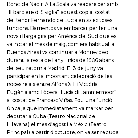
Bonci de Nadir. A La Scala va reaparèixer amb
"Il barbiere di Siviglia", aquest cop al costat
del tenor Fernando de Lucia en sis exitoses
funcions. Barrientos va embarcar per fer una
nova i llarga gira per Amèrica del Sud que es
va iniciar el mes de maig, com era habitual, a
Buenos Aires i va continuar a Montevideo
durant la resta de l'any i inicis de 1906 abans
del seu retorn a Madrid. El 3 de juny va
participar en la important celebració de les
noces reials entre Alfons XIII i Victòria
Eugènia amb l'òpera "Lucia di Lammermoor"
al costat de Francesc Viñas. Fou una funció
única ja que immediatament va marxar per
debutar a Cuba (Teatro Nacional de
l’Havana) el mes d'agost i a Mèxic (Teatro
Principal) a partir d'octubre, on va ser rebuda