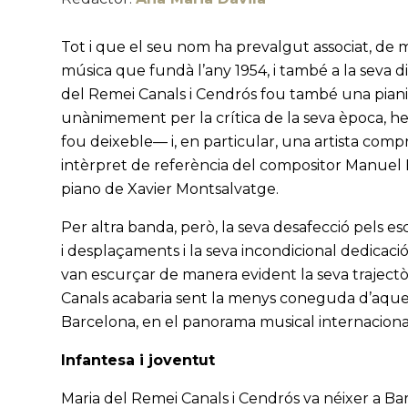
Tot i que el seu nom ha prevalgut associat, de m
música que fundà l’any 1954, i també a la seva 
del Remei Canals i Cendrós fou també una pian
unànimement per la crítica de la seva època, he
fou deixeble— i, en particular, una artista com
intèrpret de referència del compositor Manuel Bl
piano de Xavier Montsalvatge.
Per altra banda, però, la seva desafecció pels 
i desplaçaments i la seva incondicional dedicaci
van escurçar de manera evident la seva trajectòri
Canals acabaria sent la menys coneguda d’aquesta
Barcelona, en el panorama musical internaciona
Infantesa i joventut
Maria del Remei Canals i Cendrós va néixer a Bar