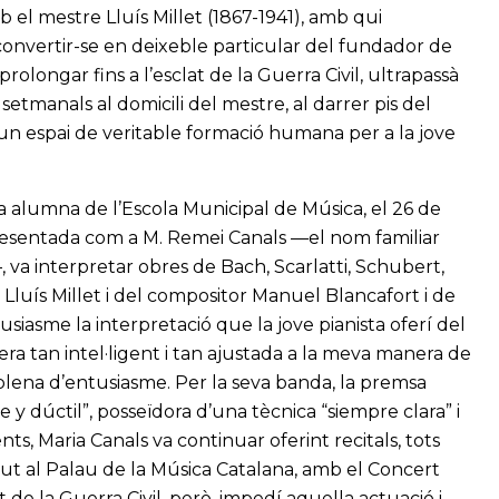
mb el mestre Lluís Millet (1867-1941), amb qui
onvertir-se en deixeble particular del fundador de
prolongar fins a l’esclat de la Guerra Civil, ultrapassà
setmanals al domicili del mestre, al darrer pis del
 un espai de veritable formació humana per a la jove
 a alumna de l’Escola Municipal de Música, el 26 de
Presentada com a M. Remei Canals —el nom familiar
a—, va interpretar obres de Bach, Scarlatti, Schubert,
luís Millet i del compositor Manuel Blancafort i de
siasme la interpretació que la jove pianista oferí del
era tan intel·ligent i tan ajustada a la meva manera de
a plena d’entusiasme. Per la seva banda, la premsa
e y dúctil”, posseïdora d’una tècnica “siempre clara” i
s, Maria Canals va continuar oferint recitals, tots
but al Palau de la Música Catalana, amb el Concert
 de la Guerra Civil, però, impedí aquella actuació i