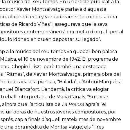
 la música del seu temps. En un article publicat a la
positor Xavier Montsalvatge parlava d’aquesta
“discípula predilecta y verdaderamente continuadora
éticas de Ricardo Viñes” i assegurava que la seva
ompositores contemporáneos” era motiu d’orgull per al
iscípulo idóneo en quien depositar su legado”.
 cap a la música del seu temps va quedar ben palesa
 la Música, el 10 de novembre de 1942. El programa de
meau, Chopin i Liszt, però també una destacada
es: “Ritmes”, de Xavier Montsalvatge, primera obra del
i dedicada a la pianista; “Balada”, d’Antoni Marquès, i
nuel Blancafort. L’endemà, la crítica va elogiar
 treball interpretatiu de Maria Canals. “Su tocar
alhora que l’articulista de
La Prensa
agraïa “el
luir obras de nuestros jóvenes compositores, por
esprés, cap a finals d’aquell mateix mes de novembre
ic una obra inèdita de Montsalvatge, els “Tres