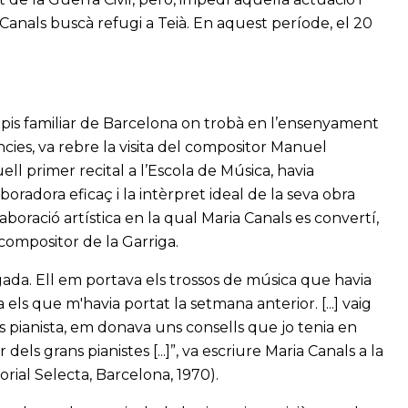
 Canals buscà refugi a Teià. En aquest període, el 20
 pis familiar de Barcelona on trobà en l’ensenyament
cies, va rebre la visita del compositor Manuel
ll primer recital a l’Escola de Música, havia
boradora eficaç i la intèrpret ideal de la seva obra
laboració artística en la qual Maria Canals es convertí,
 compositor de la Garriga.
ada. Ell em portava els trossos de música que havia
ls que m'havia portat la setmana anterior. [...] vaig
pianista, em donava uns consells que jo tenia en
els grans pianistes [...]”, va escriure Maria Canals a la
torial Selecta, Barcelona, 1970).