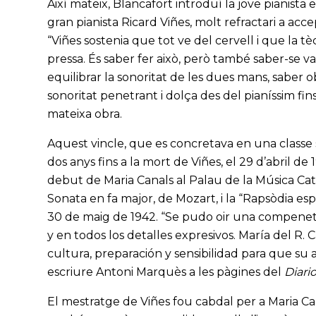
Així mateix, Blancafort introduí la jove pianista e
gran pianista Ricard Viñes, molt refractari a a
“Viñes sostenia que tot ve del cervell i que la tè
pressa. És saber fer això, però també saber-se val
equilibrar la sonoritat de les dues mans, saber 
sonoritat penetrant i dolça des del pianíssim fins
mateixa obra.
Aquest vincle, que es concretava en una classe s
dos anys fins a la mort de Viñes, el 29 d’abril de
debut de Maria Canals al Palau de la Música Cata
Sonata en fa major, de Mozart, i la “Rapsòdia esp
30 de maig de 1942. “Se pudo oir una compenetr
y en todos los detalles expresivos. María del R. C
cultura, preparación y sensibilidad para que su 
escriure Antoni Marquès a les pàgines del
Diari
El mestratge de Viñes fou cabdal per a Maria Can