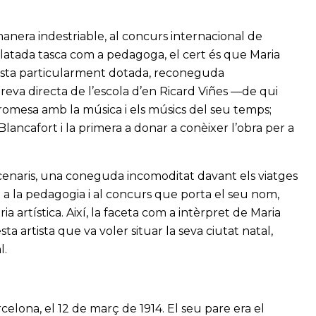
anera indestriable, al concurs internacional de
dilatada tasca com a pedagoga, el cert és que Maria
ista particularment dotada, reconeguda
reva directa de l’escola d’en Ricard Viñes —de qui
promesa amb la música i els músics del seu temps;
ancafort i la primera a donar a conèixer l’obra per a
escenaris, una coneguda incomoditat davant els viatges
ó a la pedagogia i al concurs que porta el seu nom,
a artística. Així, la faceta com a intèrpret de Maria
 artista que va voler situar la seva ciutat natal,
l.
celona, el 12 de març de 1914. El seu pare era el