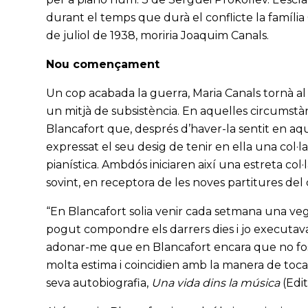
durant el temps que durà el conflicte la família
de juliol de 1938, moriria Joaquim Canals.
Nou començament
Un cop acabada la guerra, Maria Canals tornà al
un mitjà de subsistència. En aquelles circumstàn
Blancafort que, després d’haver-la sentit en aque
expressat el seu desig de tenir en ella una col·la
pianística. Ambdós iniciaren així una estreta col·
sovint, en receptora de les noves partitures del
“En Blancafort solia venir cada setmana una veg
pogut compondre els darrers dies i jo executava e
adonar-me que en Blancafort encara que no fos 
molta estima i coincidien amb la manera de tocar d
seva autobiografia,
Una vida dins la música
(Edi