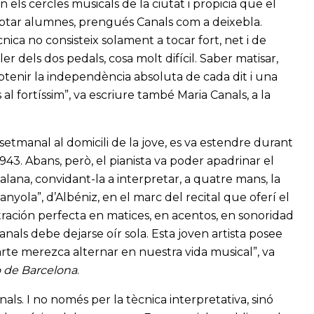
n els cercles musicals de la ciutat i propicià que el
cceptar alumnes, prengués Canals com a deixebla.
cnica no consisteix solament a tocar fort, net i de
er dels dos pedals, cosa molt difícil. Saber matisar,
obtenir la independència absoluta de cada dit i una
 al fortíssim”, va escriure també Maria Canals, a la
etmanal al domicili de la jove, es va estendre durant
 1943. Abans, però, el pianista va poder apadrinar el
lana, convidant-la a interpretar, a quatre mans, la
anyola”, d’Albéniz, en el marc del recital que oferí el
ación perfecta en matices, en acentos, en sonoridad
anals debe dejarse oír sola. Esta joven artista posee
arte merezca alternar en nuestra vida musical”, va
o de Barcelona
.
als. I no només per la tècnica interpretativa, sinó