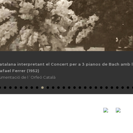
 Catalana interpretant el Concert per a 3 pianos de Bach amb l
fael Ferrer (1952)
umentació de l´Orfeó Català