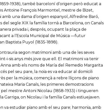
(1859-1938), també barceloní d’origen però educat a
ès Antoine François Marmontel, mestre de Bizet,
ni amb una dama d’origen espanyol, Alfredine Baró,
les del segle XIX la família tornà a Barcelona, on Canals
nera privada i, després, ocupant la plaça de
acant a l’Escola Municipal de Música —futur
an Baptista Puyol (1835-1898).
 contrauria segon matrimoni amb una de les seves
t-i-sis anys més jove que ell. El matrimoni va tenir
nta Anna amb els noms de María del Remedio Margarita
s pel seu pare, la noia es va educar al domicili
erès per la música, començà a rebre lliçons de piano
mateixa Maria Canals, les primeres demostracions
 pel mestre Antoni Nicolau (1858-1933) i tingueren
la Garriga, on Nicolau i la família Canals estiuejaven.
 on va estudiar piano amb el seu pare; harmonia, amb