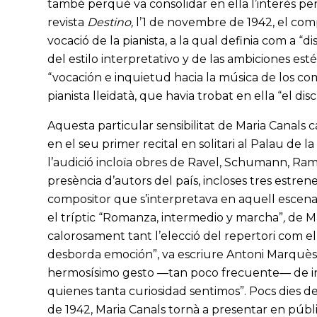
també perquè va consolidar en ella l’interès per
revista
Destino,
l’1 de novembre de 1942, el com
vocació de la pianista, a la qual definia com a 
del estilo interpretativo y de las ambiciones est
“vocación e inquietud hacia la música de los c
pianista lleidatà, que havia trobat en ella “el d
Aquesta particular sensibilitat de Maria Canals
en el seu primer recital en solitari al Palau de
l’audició incloïa obres de Ravel, Schumann, Ra
presència d’autors del país, incloses tres estren
compositor que s’interpretava en aquell escenari 
el tríptic “Romanza, intermedio y marcha”
,
de Ma
calorosament tant l’elecció del repertori com el
desborda emoción”, va escriure Antoni Marquès, 
hermosísimo gesto —tan poco frecuente— de inc
quienes tanta curiosidad sentimos”. Pocs dies d
de 1942, Maria Canals tornà a presentar en públ