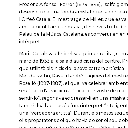
Frederic Alfonso i Ferrer (1879-1946), i solfeig a
desenvolupà una fonda amistat que la portà a c
l’Orfeó Català. El mestratge de Millet, que es va 
àmpliament l’àmbit musical, i les seves trobades 
Palau de la Música Catalana, es convertirien en
intèrpret.
Maria Canals va oferir el seu primer recital, com
març de 1933 a la sala d’audicions del centre. 
que utilitzà als inicis de la seva carrera artístic
Mendelssohn, Ravel i també pàgines del mestre L
Roselló (1897-1987), el qual va celebrar amb entu
seu “Parc d’atraccions”, “tocat per vostè de man
sentir-lo”, segons va expressar-li en una missiv
també lloà l’actuació d’una intèrpret “inteligent
una “verdadera artista”. Durant els mesos següent
ells preparatoris del que havia de ser el seu de
per a piano núm. 3 de Serguei Prokófiev. L’esclat