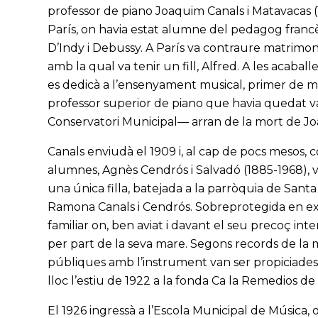
professor de piano Joaquim Canals i Matavacas 
París, on havia estat alumne del pedagog franc
D’Indy i Debussy. A París va contraure matrimo
amb la qual va tenir un fill, Alfred. A les acabal
es dedicà a l’ensenyament musical, primer de ma
professor superior de piano que havia quedat v
Conservatori Municipal— arran de la mort de Jo
Canals enviudà el 1909 i, al cap de pocs mesos,
alumnes, Agnès Cendrós i Salvadó (1885-1968), vin
una única filla, batejada a la parròquia de Sa
Ramona Canals i Cendrós. Sobreprotegida en excé
familiar on, ben aviat i davant el seu precoç int
per part de la seva mare. Segons records de la 
públiques amb l’instrument van ser propiciades
lloc l’estiu de 1922 a la fonda Ca la Remedios de 
El 1926 ingressà a l’Escola Municipal de Música,