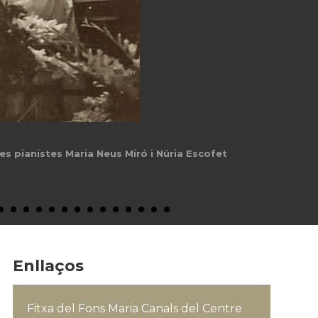
es pianistes Maria Neus Miró i Núria Escofet
Enllaços
Fitxa del Fons Maria Canals del Centre