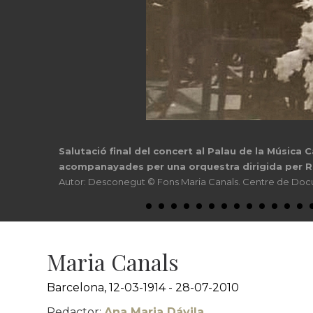
Salutació final del concert al Palau de la Música
acompanayades per una orquestra dirigida per Ra
Autor: Desconegut © Fons Maria Canals. Centre de Doc
Maria Canals
Barcelona, 12-03-1914 - 28-07-2010
Redactor:
Ana Maria Dávila