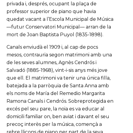
privada i, després, ocupant la plaça de
professor superior de piano que havia
quedat vacant a l’Escola Municipal de Música
—futur Conservatori Municipal— arran de la
mort de Joan Baptista Puyol (1835-1898).
Canals enviudà el 1909 i, al cap de pocs
mesos, contrauria segon matrimoni amb una
de les seves alumnes, Agnès Cendrós i
Salvadó (1885-1968), vint-i-sis anys més jove
que ell. El matrimoni va tenir una única filla,
batejada a la parròquia de Santa Anna amb
els noms de María del Remedio Margarita
Ramona Canals i Cendrós. Sobreprotegida en
excés pel seu pare, la noia es va educar al
domicili familiar on, ben aviat i davant el seu
precoç interès per la música, començà a
rebre lliçons de piano per part de la seva