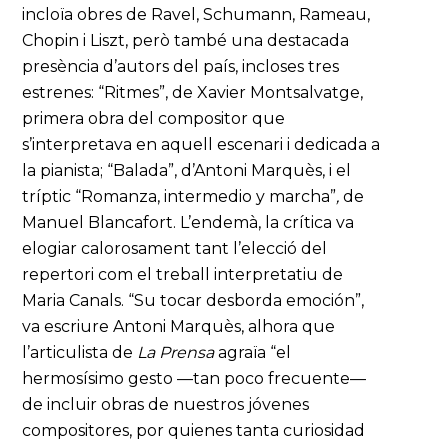
incloïa obres de Ravel, Schumann, Rameau,
Chopin i Liszt, però també una destacada
presència d’autors del país, incloses tres
estrenes: “Ritmes”, de Xavier Montsalvatge,
primera obra del compositor que
s’interpretava en aquell escenari i dedicada a
la pianista; “Balada”, d’Antoni Marquès, i el
tríptic “Romanza, intermedio y marcha”
,
de
Manuel Blancafort. L’endemà, la crítica va
elogiar calorosament tant l’elecció del
repertori com el treball interpretatiu de
Maria Canals. “Su tocar desborda emoción”,
va escriure Antoni Marquès, alhora que
l’articulista de
La Prensa
agraïa “el
hermosísimo gesto —tan poco frecuente—
de incluir obras de nuestros jóvenes
compositores, por quienes tanta curiosidad