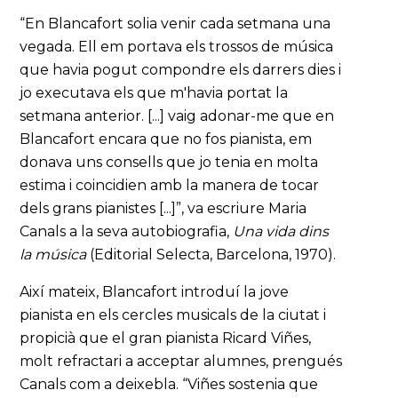
“En Blancafort solia venir cada setmana una
vegada. Ell em portava els trossos de música
que havia pogut compondre els darrers dies i
jo executava els que m'havia portat la
setmana anterior. [...] vaig adonar-me que en
Blancafort encara que no fos pianista, em
donava uns consells que jo tenia en molta
estima i coincidien amb la manera de tocar
dels grans pianistes [...]”, va escriure Maria
Canals a la seva autobiografia,
Una vida dins
la música
(Editorial Selecta, Barcelona, 1970).
Així mateix, Blancafort introduí la jove
pianista en els cercles musicals de la ciutat i
propicià que el gran pianista Ricard Viñes,
molt refractari a acceptar alumnes, prengués
Canals com a deixebla. “Viñes sostenia que