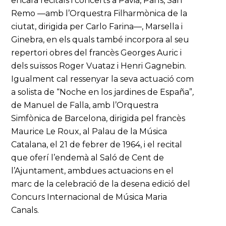
encara recitals i concerts a Pavia, París, San
Remo —amb l’Orquestra Filharmònica de la
ciutat, dirigida per Carlo Farina—, Marsella i
Ginebra, en els quals també incorpora al seu
repertori obres del francès Georges Auric i
dels suïssos Roger Vuataz i Henri Gagnebin.
Igualment cal ressenyar la seva actuació com
a solista de “Noche en los jardines de España”
,
de Manuel de Falla, amb l’Orquestra
Simfònica de Barcelona, dirigida pel francès
Maurice Le Roux, al Palau de la Música
Catalana, el 21 de febrer de 1964, i el recital
que oferí l’endemà al Saló de Cent de
l’Ajuntament, ambdues actuacions en el
marc de la celebració de la desena edició del
Concurs Internacional de Música Maria
Canals.