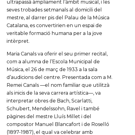
ultrapassà àmpliament l’àmbit musical, i les
seves trobades setmanals al domicili del
mestre, al darrer pis del Palau de la Música
Catalana, es convertirien en un espai de
veritable formació humana per a la jove
intèrpret.
Maria Canals va oferir el seu primer recital,
com a alumna de l’Escola Municipal de
Música, el 26 de març de 1933 a la sala
d’audicions del centre. Presentada com a M.
Remei Canals —el nom familiar que utilitzà
als inicis de la seva carrera artística—, va
interpretar obres de Bach, Scarlatti,
Schubert, Mendelssohn, Ravel i també
pàgines del mestre Lluís Millet i del
compositor Manuel Blancafort i de Roselló
(1897-1987), el qual va celebrar amb