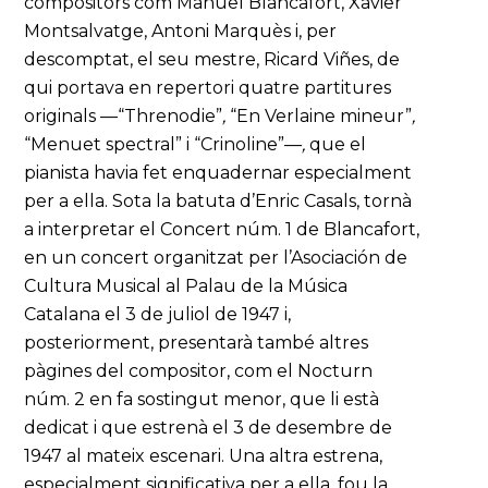
compositors com Manuel Blancafort, Xavier
Montsalvatge, Antoni Marquès i, per
descomptat, el seu mestre, Ricard Viñes, de
qui portava en repertori quatre partitures
originals —“Threnodie”
,
“En Verlaine mineur”
,
“Menuet spectral” i “Crinoline”—
,
que el
pianista havia fet enquadernar especialment
per a ella. Sota la batuta d’Enric Casals, tornà
a interpretar el Concert núm. 1 de Blancafort,
en un concert organitzat per l’Asociación de
Cultura Musical al Palau de la Música
Catalana el 3 de juliol de 1947 i,
posteriorment, presentarà també altres
pàgines del compositor, com el Nocturn
núm. 2 en fa sostingut menor, que li està
dedicat i que estrenà el 3 de desembre de
1947 al mateix escenari. Una altra estrena,
especialment significativa per a ella, fou la