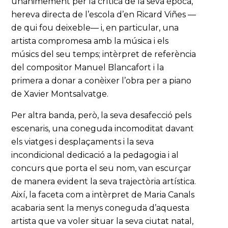
unànimement per la crítica de la seva època,
hereva directa de l’escola d’en Ricard Viñes —
de qui fou deixeble— i, en particular, una
artista compromesa amb la música i els
músics del seu temps; intèrpret de referència
del compositor Manuel Blancafort i la
primera a donar a conèixer l’obra per a piano
de Xavier Montsalvatge.
Per altra banda, però, la seva desafecció pels
escenaris, una coneguda incomoditat davant
els viatges i desplaçaments i la seva
incondicional dedicació a la pedagogia i al
concurs que porta el seu nom, van escurçar
de manera evident la seva trajectòria artística.
Així, la faceta com a intèrpret de Maria Canals
acabaria sent la menys coneguda d’aquesta
artista que va voler situar la seva ciutat natal,