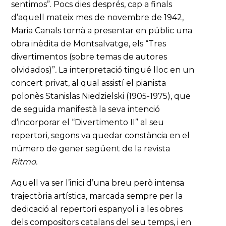
sentimos”. Pocs dies després, cap a finals
d’aquell mateix mes de novembre de 1942,
Maria Canals tornà a presentar en públic una
obra inèdita de Montsalvatge, els “Tres
divertimentos (sobre temas de autores
olvidados)”
.
La interpretació tingué lloc en un
concert privat, al qual assistí el pianista
polonès Stanislas Niedzielski (1905-1975), que
de seguida manifestà la seva intenció
d’incorporar el “Divertimento II” al seu
repertori
,
segons va quedar constància en el
número de gener següent de la revista
Ritmo.
Aquell va ser l’inici d’una breu però intensa
trajectòria artística, marcada sempre per la
dedicació al repertori espanyol i a les obres
dels compositors catalans del seu temps, i en