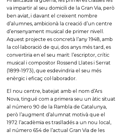
Finalitzada la guerra, les primeres classes les
va impartir al seu domicili de la Gran Via, però
ben aviat, i davant el creixent nombre
d’alumnes, ambicionà la creació d’un centre
d’ensenyament musical de primer nivell.
Aquest projecte es concretà l’any 1948, amb
la col·laboració de qui, dos anys més tard, es
convertiria en el seu marit: l’escriptor, crític
musical i compositor Rossend Llates i Serrat
(1899-1973), que esdevindria el seu més
enèrgic i eficaç col·laborador.
El nou centre, batejat amb el nom d’Ars
Nova, tingué com a primera seu un àtic situat
al número 90 de la Rambla de Catalunya,
però l’augment d’alumnat motivà que el
1972 l’acadèmia es traslladés a un nou local,
al número 654 de l’actual Gran Via de les