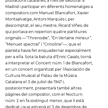
poblacions catalanes, a més de debutar a
Madrid i participar en diferents homenatges a
compositors com Manuel Blancafort, Xavier
Montsalvatge, Antoni Marquès i, per
descomptat, el seu mestre, Ricard Viñes, de
qui portava en repertori quatre partitures
originals —“Threnodie”
,
“En Verlaine mineur”
,
“Menuet spectral” i “Crinoline”—
,
que el
pianista havia fet enquadernar especialment
per a ella. Sota la batuta d’Enric Casals, tornà
a interpretar el Concert núm. 1 de Blancafort,
en un concert organitzat per l’Asociación de
Cultura Musical al Palau de la Música
Catalana el 3 de juliol de 1947 i,
posteriorment, presentarà també altres
pàgines del compositor, com el Nocturn
núm. 2 en fa sostingut menor, que li està
dedicat i que estrenà el 3 de desembre de