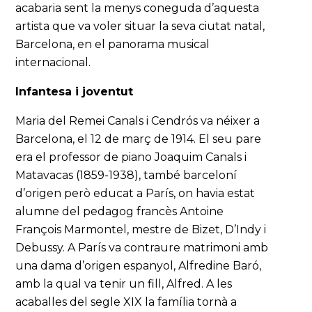
acabaria sent la menys coneguda d’aquesta
artista que va voler situar la seva ciutat natal,
Barcelona, en el panorama musical
internacional.
Infantesa i joventut
Maria del Remei Canals i Cendrós va néixer a
Barcelona, el 12 de març de 1914. El seu pare
era el professor de piano Joaquim Canals i
Matavacas (1859-1938), també barceloní
d’origen però educat a París, on havia estat
alumne del pedagog francès Antoine
François Marmontel, mestre de Bizet, D’Indy i
Debussy. A París va contraure matrimoni amb
una dama d’origen espanyol, Alfredine Baró,
amb la qual va tenir un fill, Alfred. A les
acaballes del segle XIX la família tornà a