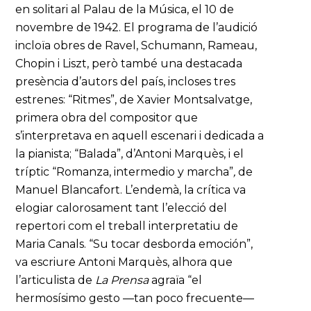
en solitari al Palau de la Música, el 10 de
novembre de 1942. El programa de l’audició
incloïa obres de Ravel, Schumann, Rameau,
Chopin i Liszt, però també una destacada
presència d’autors del país, incloses tres
estrenes: “Ritmes”, de Xavier Montsalvatge,
primera obra del compositor que
s’interpretava en aquell escenari i dedicada a
la pianista; “Balada”, d’Antoni Marquès, i el
tríptic “Romanza, intermedio y marcha”
,
de
Manuel Blancafort. L’endemà, la crítica va
elogiar calorosament tant l’elecció del
repertori com el treball interpretatiu de
Maria Canals. “Su tocar desborda emoción”,
va escriure Antoni Marquès, alhora que
l’articulista de
La Prensa
agraïa “el
hermosísimo gesto —tan poco frecuente—