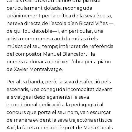
Canals i Cendrós fou també una pianista
particularment dotada, reconeguda
unànimement per la crítica de la seva època,
hereva directa de l’escola d’en Ricard Viñes —
de qui fou deixeble— i, en particular, una
artista compromesa amb la música i els
músics del seu temps; intèrpret de referència
del compositor Manuel Blancafort i la
primera a donar a conèixer l’obra per a piano
de Xavier Montsalvatge.
Per altra banda, però, la seva desafecció pels
escenaris, una coneguda incomoditat davant
els viatges i desplaçaments i la seva
incondicional dedicació a la pedagogia i al
concurs que porta el seu nom, van escurçar
de manera evident la seva trajectòria artística.
Així, la faceta com a intèrpret de Maria Canals