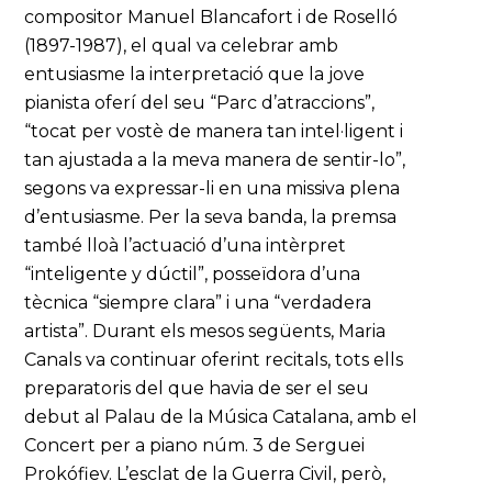
compositor Manuel Blancafort i de Roselló
(1897-1987), el qual va celebrar amb
entusiasme la interpretació que la jove
pianista oferí del seu “Parc d’atraccions”,
“tocat per vostè de manera tan intel·ligent i
tan ajustada a la meva manera de sentir-lo”,
segons va expressar-li en una missiva plena
d’entusiasme. Per la seva banda, la premsa
també lloà l’actuació d’una intèrpret
“inteligente y dúctil”, posseïdora d’una
tècnica “siempre clara” i una “verdadera
artista”. Durant els mesos següents, Maria
Canals va continuar oferint recitals, tots ells
preparatoris del que havia de ser el seu
debut al Palau de la Música Catalana, amb el
Concert per a piano núm. 3 de Serguei
Prokófiev. L’esclat de la Guerra Civil, però,