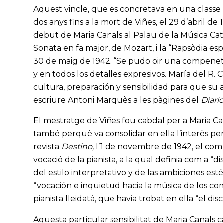
Aquest vincle, que es concretava en una classe s
dos anys fins a la mort de Viñes, el 29 d’abril de
debut de Maria Canals al Palau de la Música Cata
Sonata en fa major, de Mozart, i la “Rapsòdia esp
30 de maig de 1942. “Se pudo oir una compenetr
y en todos los detalles expresivos. María del R. C
cultura, preparación y sensibilidad para que su 
escriure Antoni Marquès a les pàgines del
Diari
El mestratge de Viñes fou cabdal per a Maria Can
també perquè va consolidar en ella l’interès per
revista
Destino,
l’1 de novembre de 1942, el com
vocació de la pianista, a la qual definia com a 
del estilo interpretativo y de las ambiciones est
“vocación e inquietud hacia la música de los c
pianista lleidatà, que havia trobat en ella “el d
Aquesta particular sensibilitat de Maria Canals