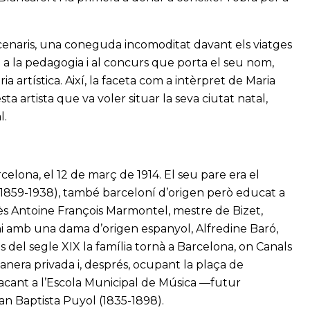
escenaris, una coneguda incomoditat davant els viatges
ó a la pedagogia i al concurs que porta el seu nom,
a artística. Així, la faceta com a intèrpret de Maria
 artista que va voler situar la seva ciutat natal,
l.
celona, el 12 de març de 1914. El seu pare era el
(1859-1938), també barceloní d’origen però educat a
ès Antoine François Marmontel, mestre de Bizet,
ni amb una dama d’origen espanyol, Alfredine Baró,
les del segle XIX la família tornà a Barcelona, on Canals
nera privada i, després, ocupant la plaça de
acant a l’Escola Municipal de Música —futur
an Baptista Puyol (1835-1898).