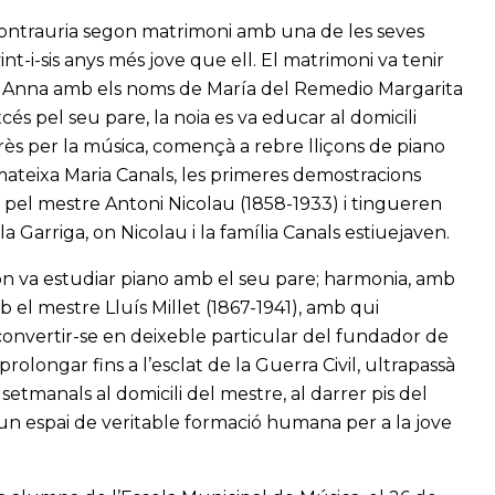
 contrauria segon matrimoni amb una de les seves
t-i-sis anys més jove que ell. El matrimoni va tenir
nta Anna amb els noms de María del Remedio Margarita
s pel seu pare, la noia es va educar al domicili
erès per la música, començà a rebre lliçons de piano
mateixa Maria Canals, les primeres demostracions
 pel mestre Antoni Nicolau (1858-1933) i tingueren
la Garriga, on Nicolau i la família Canals estiuejaven.
 on va estudiar piano amb el seu pare; harmonia, amb
mb el mestre Lluís Millet (1867-1941), amb qui
onvertir-se en deixeble particular del fundador de
prolongar fins a l’esclat de la Guerra Civil, ultrapassà
setmanals al domicili del mestre, al darrer pis del
 un espai de veritable formació humana per a la jove