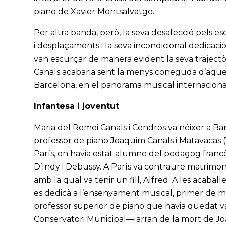
piano de Xavier Montsalvatge.
Per altra banda, però, la seva desafecció pels 
i desplaçaments i la seva incondicional dedicaci
van escurçar de manera evident la seva trajectòri
Canals acabaria sent la menys coneguda d’aquesta
Barcelona, en el panorama musical internaciona
Infantesa i joventut
Maria del Remei Canals i Cendrós va néixer a Bar
professor de piano Joaquim Canals i Matavacas 
París, on havia estat alumne del pedagog franc
D’Indy i Debussy. A París va contraure matrimo
amb la qual va tenir un fill, Alfred. A les acabal
es dedicà a l’ensenyament musical, primer de ma
professor superior de piano que havia quedat v
Conservatori Municipal— arran de la mort de Jo