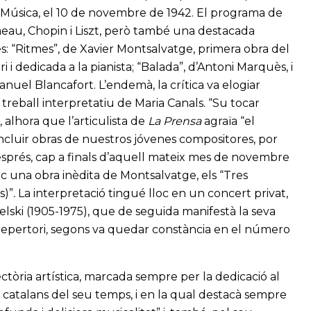
 la Música, el 10 de novembre de 1942. El programa de
meau, Chopin i Liszt, però també una destacada
es: “Ritmes”, de Xavier Montsalvatge, primera obra del
i dedicada a la pianista; “Balada”, d’Antoni Marquès, i
nuel Blancafort. L’endemà, la crítica va elogiar
 treball interpretatiu de Maria Canals. “Su tocar
alhora que l’articulista de
La Prensa
agraïa “el
luir obras de nuestros jóvenes compositores, por
esprés, cap a finals d’aquell mateix mes de novembre
ic una obra inèdita de Montsalvatge, els “Tres
s)”
.
La interpretació tingué lloc en un concert privat,
zielski (1905-1975), que de seguida manifestà la seva
repertori
,
segons va quedar constància en el número
ectòria artística, marcada sempre per la dedicació al
s catalans del seu temps, i en la qual destacà sempre