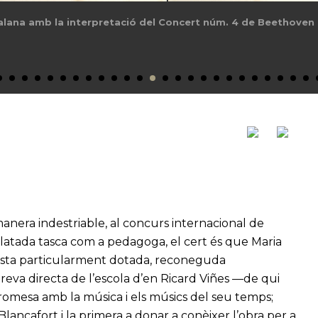
alana amb la interpretació del Concert núm. 4 de Beethoven 
anera indestriable, al concurs internacional de
dilatada tasca com a pedagoga, el cert és que Maria
ista particularment dotada, reconeguda
reva directa de l’escola d’en Ricard Viñes —de qui
promesa amb la música i els músics del seu temps;
ancafort i la primera a donar a conèixer l’obra per a