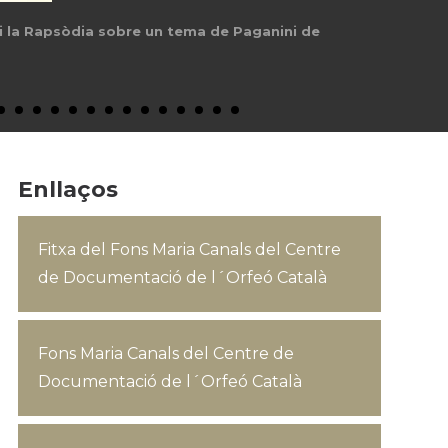
i la Rapsòdia sobre un tema de Paganini de
Enllaços
Fitxa del Fons Maria Canals del Centre
de Documentació de l´Orfeó Català
Fons Maria Canals del Centre de
Documentació de l´Orfeó Català