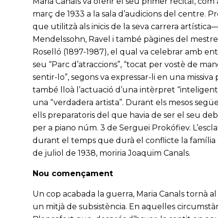
Maria Canals va oferir el seu primer recital, com
març de 1933 a la sala d’audicions del centre. 
que utilitzà als inicis de la seva carrera artístic
Mendelssohn, Ravel i també pàgines del mestre L
Roselló (1897-1987), el qual va celebrar amb entu
seu “Parc d’atraccions”, “tocat per vostè de man
sentir-lo”, segons va expressar-li en una missiv
també lloà l’actuació d’una intèrpret “inteligent
una “verdadera artista”. Durant els mesos següent
ells preparatoris del que havia de ser el seu de
per a piano núm. 3 de Serguei Prokófiev. L’esclat
durant el temps que durà el conflicte la família
de juliol de 1938, moriria Joaquim Canals.
Nou començament
Un cop acabada la guerra, Maria Canals tornà al
un mitjà de subsistència. En aquelles circumstàn