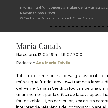
Programa d´un concert al Palau de la Música Cat
Rachmaninov (1957)
© Centre de Documentació de l´Orfeó Català
Maria Canals
Barcelona, 12-03-1914 - 28-07-2010
Redactor:
Ana Maria Dávila
Tot i que el seu nom ha prevalgut associat, de m
música que fundà l’any 1954, i també a la seva 
del Remei Canals i Cendrós fou també una pian
unànimement per la crítica de la seva època, he
fou deixeble— i, en particular, una artista com
intèrpret de referència del compositor Manuel Bl