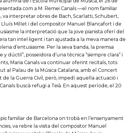
 a alumna de l’Escola Municipal de Música, el 26 de
Presentada com a M. Remei Canals —el nom familiar
a—, va interpretar obres de Bach, Scarlatti, Schubert,
luís Millet i del compositor Manuel Blancafort i de
siasme la interpretació que la jove pianista oferí del
era tan intel·ligent i tan ajustada a la meva manera de
a plena d’entusiasme. Per la seva banda, la premsa
e y dúctil”, posseïdora d’una tècnica “siempre clara” i
s, Maria Canals va continuar oferint recitals, tots
but al Palau de la Música Catalana, amb el Concert
 de la Guerra Civil, però, impedí aquella actuació i
 Canals buscà refugi a Teià. En aquest període, el 20
 pis familiar de Barcelona on trobà en l’ensenyament
cies, va rebre la visita del compositor Manuel