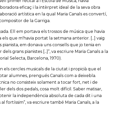
ll primer recital a l’Escola de Música, havia
boradora eficaç i la intèrpret ideal de la seva obra
laboració artística en la qual Maria Canals es convertí,
 compositor de la Garriga.
ada. Ell em portava els trossos de música que havia
ls que m'havia portat la setmana anterior. [...] vaig
pianista, em donava uns consells que jo tenia en
els grans pianistes [...]”, va escriure Maria Canals a la
torial Selecta, Barcelona, 1970).
n els cercles musicals de la ciutat i propicià que el
cceptar alumnes, prengués Canals com a deixebla.
cnica no consisteix solament a tocar fort, net i de
er dels dos pedals, cosa molt difícil. Saber matisar,
obtenir la independència absoluta de cada dit i una
 al fortíssim”, va escriure també Maria Canals, a la