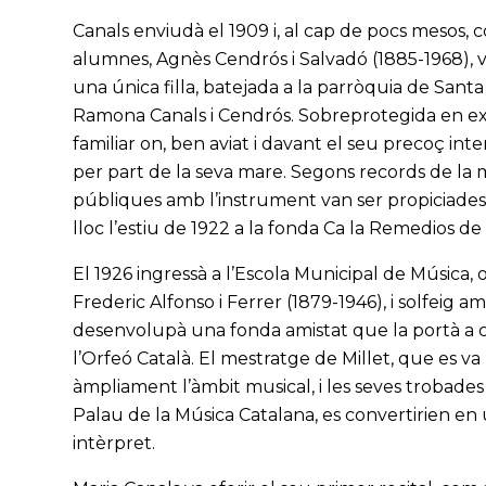
Canals enviudà el 1909 i, al cap de pocs mesos,
alumnes, Agnès Cendrós i Salvadó (1885-1968), vin
una única filla, batejada a la parròquia de Sa
Ramona Canals i Cendrós. Sobreprotegida en excé
familiar on, ben aviat i davant el seu precoç int
per part de la seva mare. Segons records de la 
públiques amb l’instrument van ser propiciades
lloc l’estiu de 1922 a la fonda Ca la Remedios de 
El 1926 ingressà a l’Escola Municipal de Música,
Frederic Alfonso i Ferrer (1879-1946), i solfeig a
desenvolupà una fonda amistat que la portà a c
l’Orfeó Català. El mestratge de Millet, que es va 
àmpliament l’àmbit musical, i les seves trobades 
Palau de la Música Catalana, es convertirien en
intèrpret.