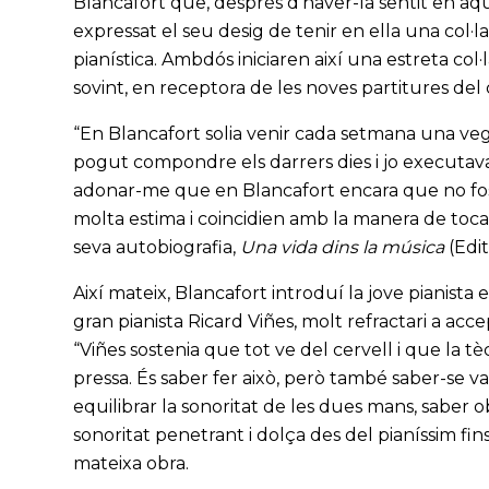
Blancafort que, després d’haver-la sentit en aque
expressat el seu desig de tenir en ella una col·la
pianística. Ambdós iniciaren així una estreta col·
sovint, en receptora de les noves partitures del
“En Blancafort solia venir cada setmana una veg
pogut compondre els darrers dies i jo executava e
adonar-me que en Blancafort encara que no fos 
molta estima i coincidien amb la manera de tocar d
seva autobiografia,
Una vida dins la música
(Edi
Així mateix, Blancafort introduí la jove pianista e
gran pianista Ricard Viñes, molt refractari a a
“Viñes sostenia que tot ve del cervell i que la tè
pressa. És saber fer això, però també saber-se val
equilibrar la sonoritat de les dues mans, saber 
sonoritat penetrant i dolça des del pianíssim fins
mateixa obra.