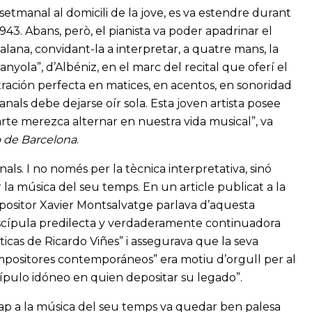
etmanal al domicili de la jove, es va estendre durant
 1943. Abans, però, el pianista va poder apadrinar el
lana, convidant-la a interpretar, a quatre mans, la
anyola”, d’Albéniz, en el marc del recital que oferí el
ación perfecta en matices, en acentos, en sonoridad
anals debe dejarse oír sola. Esta joven artista posee
arte merezca alternar en nuestra vida musical”, va
o de Barcelona
.
als. I no només per la tècnica interpretativa, sinó
 la música del seu temps. En un article publicat a la
positor Xavier Montsalvatge parlava d’aquesta
“discípula predilecta y verdaderamente continuadora
éticas de Ricardo Viñes” i assegurava que la seva
ompositores contemporáneos” era motiu d’orgull per al
iscípulo idóneo en quien depositar su legado”.
 cap a la música del seu temps va quedar ben palesa