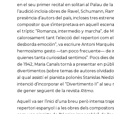
en el seu primer recital en solitari al Palau de
l’audició incloïa obres de Ravel, Schumann, Ra
presència d’autors del país, incloses tres estren
compositor que s’interpretava en aquell escenari 
el tríptic “Romanza, intermedio y marcha”
,
de Ma
calorosament tant l’elecció del repertori com el
desborda emoción”, va escriure Antoni Marquès, 
hermosísimo gesto —tan poco frecuente— de inc
quienes tanta curiosidad sentimos”. Pocs dies d
de 1942, Maria Canals tornà a presentar en públ
divertimentos (sobre temas de autores olvidado
al qual assistí el pianista polonès Stanislas Nied
intenció d’incorporar el “Divertimento II” al seu 
de gener següent de la revista
Ritmo.
Aquell va ser l’inici d’una breu però intensa traj
repertori espanyol i a les obres dels compositor