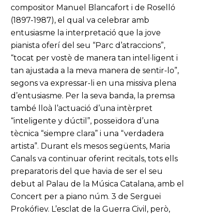
compositor Manuel Blancafort i de Roselló
(1897-1987), el qual va celebrar amb
entusiasme la interpretació que la jove
pianista oferí del seu “Parc d’atraccions”,
“tocat per vostè de manera tan intel·ligent i
tan ajustada a la meva manera de sentir-lo”,
segons va expressar-li en una missiva plena
d’entusiasme. Per la seva banda, la premsa
també lloà l’actuació d’una intèrpret
“inteligente y dúctil”, posseïdora d’una
tècnica “siempre clara” i una “verdadera
artista”. Durant els mesos següents, Maria
Canals va continuar oferint recitals, tots ells
preparatoris del que havia de ser el seu
debut al Palau de la Música Catalana, amb el
Concert per a piano núm. 3 de Serguei
Prokófiev. L’esclat de la Guerra Civil, però,