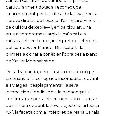
Canals i Cendrós fou també una pianista
particularment dotada, reconeguda
unànimement per la crítica de la seva època,
hereva directa de l’escola d’en Ricard Viñes —
de qui fou deixeble— i, en particular, una
artista compromesa amb la música i els
músics del seu temps; intèrpret de referència
del compositor Manuel Blancafort i la
primera a donar a conèixer l’obra per a piano
de Xavier Montsalvatge.
Per altra banda, però, la seva desafecció pels
escenaris, una coneguda incomoditat davant
els viatges i desplaçaments i la seva
incondicional dedicació a la pedagogia i al
concurs que porta el seu nom, van escurçar
de manera evident la seva trajectòria artística.
Així, la faceta com a intèrpret de Maria Canals