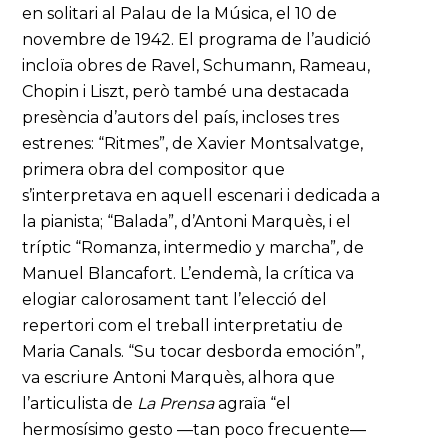
en solitari al Palau de la Música, el 10 de
novembre de 1942. El programa de l’audició
incloïa obres de Ravel, Schumann, Rameau,
Chopin i Liszt, però també una destacada
presència d’autors del país, incloses tres
estrenes: “Ritmes”, de Xavier Montsalvatge,
primera obra del compositor que
s’interpretava en aquell escenari i dedicada a
la pianista; “Balada”, d’Antoni Marquès, i el
tríptic “Romanza, intermedio y marcha”
,
de
Manuel Blancafort. L’endemà, la crítica va
elogiar calorosament tant l’elecció del
repertori com el treball interpretatiu de
Maria Canals. “Su tocar desborda emoción”,
va escriure Antoni Marquès, alhora que
l’articulista de
La Prensa
agraïa “el
hermosísimo gesto —tan poco frecuente—