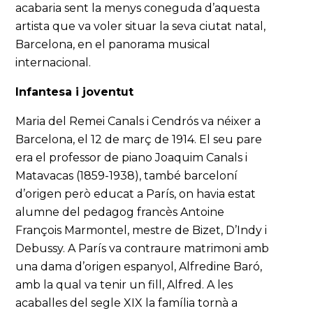
acabaria sent la menys coneguda d’aquesta
artista que va voler situar la seva ciutat natal,
Barcelona, en el panorama musical
internacional.
Infantesa i joventut
Maria del Remei Canals i Cendrós va néixer a
Barcelona, el 12 de març de 1914. El seu pare
era el professor de piano Joaquim Canals i
Matavacas (1859-1938), també barceloní
d’origen però educat a París, on havia estat
alumne del pedagog francès Antoine
François Marmontel, mestre de Bizet, D’Indy i
Debussy. A París va contraure matrimoni amb
una dama d’origen espanyol, Alfredine Baró,
amb la qual va tenir un fill, Alfred. A les
acaballes del segle XIX la família tornà a