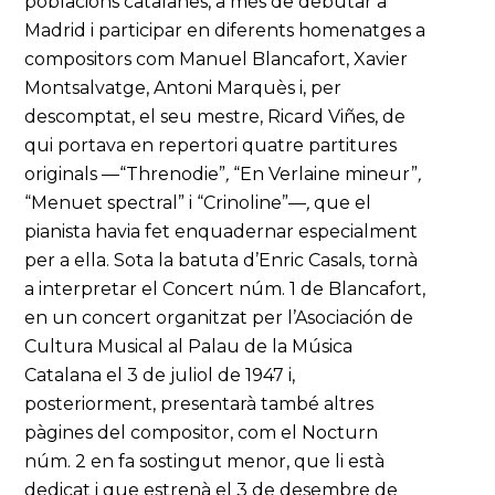
poblacions catalanes, a més de debutar a
Madrid i participar en diferents homenatges a
compositors com Manuel Blancafort, Xavier
Montsalvatge, Antoni Marquès i, per
descomptat, el seu mestre, Ricard Viñes, de
qui portava en repertori quatre partitures
originals —“Threnodie”
,
“En Verlaine mineur”
,
“Menuet spectral” i “Crinoline”—
,
que el
pianista havia fet enquadernar especialment
per a ella. Sota la batuta d’Enric Casals, tornà
a interpretar el Concert núm. 1 de Blancafort,
en un concert organitzat per l’Asociación de
Cultura Musical al Palau de la Música
Catalana el 3 de juliol de 1947 i,
posteriorment, presentarà també altres
pàgines del compositor, com el Nocturn
núm. 2 en fa sostingut menor, que li està
dedicat i que estrenà el 3 de desembre de