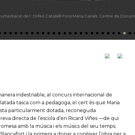
ocumentació de l´Orfeó Català© Fons Maria Canals. Centre de Docum
anera indestriable, al concurs internacional de
dilatada tasca com a pedagoga, el cert és que Maria
ista particularment dotada, reconeguda
reva directa de l’escola d’en Ricard Viñes —de qui
promesa amb la música i els músics del seu temps;
ancafort i la primera a donar a conèixer l’obra per a