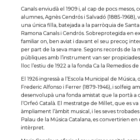
Canals enviudà el 1909 i, al cap de pocs mesos,
alumnes, Agnès Cendrós i Salvadó (1885-1968), vin
una única filla, batejada a la parròquia de Sa
Ramona Canals i Cendrós. Sobreprotegida en excé
familiar on, ben aviat i davant el seu precoç int
per part de la seva mare. Segons records de la 
públiques amb l’instrument van ser propiciades
lloc l’estiu de 1922 a la fonda Ca la Remedios de 
El 1926 ingressà a l’Escola Municipal de Música,
Frederic Alfonso i Ferrer (1879-1946), i solfeig a
desenvolupà una fonda amistat que la portà a c
l’Orfeó Català. El mestratge de Millet, que es va 
àmpliament l’àmbit musical, i les seves trobades 
Palau de la Música Catalana, es convertirien en
intèrpret.