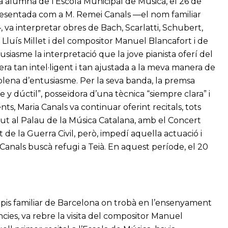
 a alumna de l’Escola Municipal de Música, el 26 de
Presentada com a M. Remei Canals —el nom familiar
a—, va interpretar obres de Bach, Scarlatti, Schubert,
luís Millet i del compositor Manuel Blancafort i de
siasme la interpretació que la jove pianista oferí del
era tan intel·ligent i tan ajustada a la meva manera de
a plena d’entusiasme. Per la seva banda, la premsa
e y dúctil”, posseïdora d’una tècnica “siempre clara” i
s, Maria Canals va continuar oferint recitals, tots
but al Palau de la Música Catalana, amb el Concert
 de la Guerra Civil, però, impedí aquella actuació i
 Canals buscà refugi a Teià. En aquest període, el 20
 pis familiar de Barcelona on trobà en l’ensenyament
cies, va rebre la visita del compositor Manuel