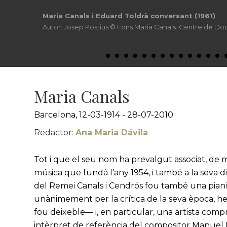
Maria Canals i Eduard Toldrà conversant (1961)
Autor: Josep Postius © Fons Maria Canals. Centre de D
Maria Canals
Barcelona, 12-03-1914 - 28-07-2010
Redactor:
Ana Maria Dávila
Tot i que el seu nom ha prevalgut associat, de m
música que fundà l’any 1954, i també a la seva 
del Remei Canals i Cendrós fou també una pian
unànimement per la crítica de la seva època, he
fou deixeble— i, en particular, una artista com
intèrpret de referència del compositor Manuel Bl