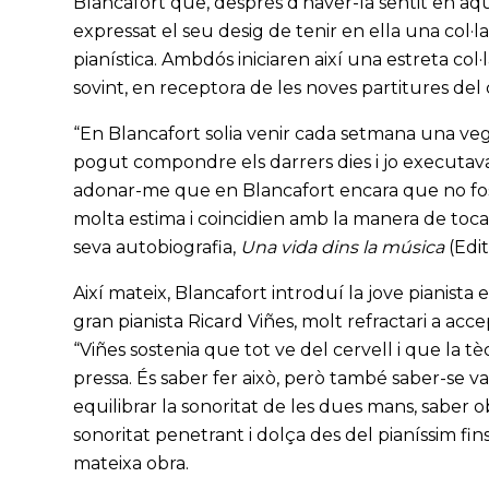
Blancafort que, després d’haver-la sentit en aque
expressat el seu desig de tenir en ella una col·la
pianística. Ambdós iniciaren així una estreta col·
sovint, en receptora de les noves partitures del
“En Blancafort solia venir cada setmana una veg
pogut compondre els darrers dies i jo executava e
adonar-me que en Blancafort encara que no fos 
molta estima i coincidien amb la manera de tocar d
seva autobiografia,
Una vida dins la música
(Edi
Així mateix, Blancafort introduí la jove pianista e
gran pianista Ricard Viñes, molt refractari a a
“Viñes sostenia que tot ve del cervell i que la tè
pressa. És saber fer això, però també saber-se val
equilibrar la sonoritat de les dues mans, saber 
sonoritat penetrant i dolça des del pianíssim fins
mateixa obra.