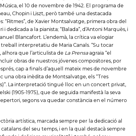
 la Música, el 10 de novembre de 1942. El programa de
meau, Chopin i Liszt, però també una destacada
es: “Ritmes”, de Xavier Montsalvatge, primera obra del
i dedicada a la pianista; “Balada”, d’Antoni Marquès, i
nuel Blancafort. L’endemà, la crítica va elogiar
 treball interpretatiu de Maria Canals. “Su tocar
alhora que l’articulista de
La Prensa
agraïa “el
luir obras de nuestros jóvenes compositores, por
esprés, cap a finals d’aquell mateix mes de novembre
ic una obra inèdita de Montsalvatge, els “Tres
s)”
.
La interpretació tingué lloc en un concert privat,
zielski (1905-1975), que de seguida manifestà la seva
repertori
,
segons va quedar constància en el número
ectòria artística, marcada sempre per la dedicació al
s catalans del seu temps, i en la qual destacà sempre