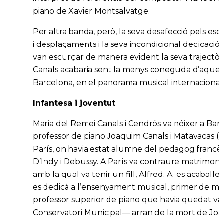
piano de Xavier Montsalvatge.
Per altra banda, però, la seva desafecció pels 
i desplaçaments i la seva incondicional dedicaci
van escurçar de manera evident la seva trajectòri
Canals acabaria sent la menys coneguda d’aquesta
Barcelona, en el panorama musical internaciona
Infantesa i joventut
Maria del Remei Canals i Cendrós va néixer a Bar
professor de piano Joaquim Canals i Matavacas 
París, on havia estat alumne del pedagog franc
D’Indy i Debussy. A París va contraure matrimo
amb la qual va tenir un fill, Alfred. A les acabal
es dedicà a l’ensenyament musical, primer de ma
professor superior de piano que havia quedat v
Conservatori Municipal— arran de la mort de Jo