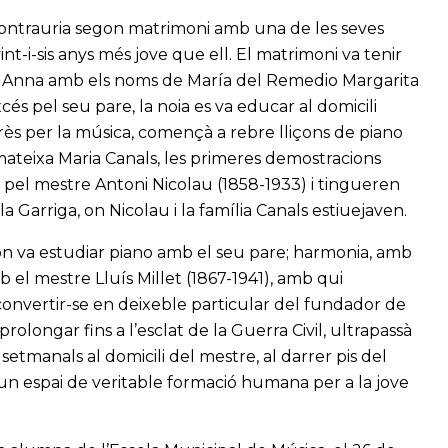
 contrauria segon matrimoni amb una de les seves
t-i-sis anys més jove que ell. El matrimoni va tenir
nta Anna amb els noms de María del Remedio Margarita
s pel seu pare, la noia es va educar al domicili
erès per la música, començà a rebre lliçons de piano
mateixa Maria Canals, les primeres demostracions
 pel mestre Antoni Nicolau (1858-1933) i tingueren
la Garriga, on Nicolau i la família Canals estiuejaven.
 on va estudiar piano amb el seu pare; harmonia, amb
mb el mestre Lluís Millet (1867-1941), amb qui
onvertir-se en deixeble particular del fundador de
prolongar fins a l’esclat de la Guerra Civil, ultrapassà
setmanals al domicili del mestre, al darrer pis del
 un espai de veritable formació humana per a la jove