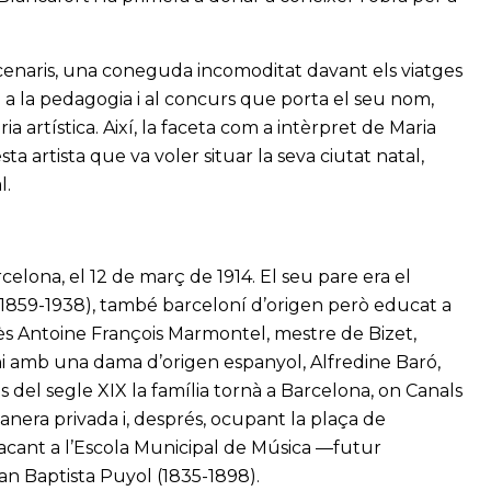
escenaris, una coneguda incomoditat davant els viatges
ó a la pedagogia i al concurs que porta el seu nom,
a artística. Així, la faceta com a intèrpret de Maria
 artista que va voler situar la seva ciutat natal,
l.
celona, el 12 de març de 1914. El seu pare era el
(1859-1938), també barceloní d’origen però educat a
ès Antoine François Marmontel, mestre de Bizet,
ni amb una dama d’origen espanyol, Alfredine Baró,
les del segle XIX la família tornà a Barcelona, on Canals
nera privada i, després, ocupant la plaça de
acant a l’Escola Municipal de Música —futur
an Baptista Puyol (1835-1898).