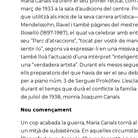
Maria Canals va oferir el seu primer recital, com
març de 1933 a la sala d’audicions del centre. 
que utilitzà als inicis de la seva carrera artístic
Mendelssohn, Ravel i també pàgines del mestre L
Roselló (1897-1987), el qual va celebrar amb entu
seu “Parc d’atraccions”, “tocat per vostè de man
sentir-lo”, segons va expressar-li en una missiv
també lloà l’actuació d’una intèrpret “inteligent
una “verdadera artista”. Durant els mesos següent
ells preparatoris del que havia de ser el seu de
per a piano núm. 3 de Serguei Prokófiev. L’esclat
durant el temps que durà el conflicte la família
de juliol de 1938, moriria Joaquim Canals.
Nou començament
Un cop acabada la guerra, Maria Canals tornà al
un mitjà de subsistència. En aquelles circumstàn