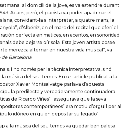
etmanal al domicili de la jove, es va estendre durant
 1943. Abans, però, el pianista va poder apadrinar el
lana, convidant-la a interpretar, a quatre mans, la
anyola”, d’Albéniz, en el marc del recital que oferí el
ación perfecta en matices, en acentos, en sonoridad
anals debe dejarse oír sola. Esta joven artista posee
arte merezca alternar en nuestra vida musical”, va
o de Barcelona
.
als. I no només per la tècnica interpretativa, sinó
 la música del seu temps. En un article publicat a la
positor Xavier Montsalvatge parlava d’aquesta
“discípula predilecta y verdaderamente continuadora
éticas de Ricardo Viñes” i assegurava que la seva
ompositores contemporáneos” era motiu d’orgull per al
iscípulo idóneo en quien depositar su legado”.
 cap a la música del seu temps va quedar ben palesa