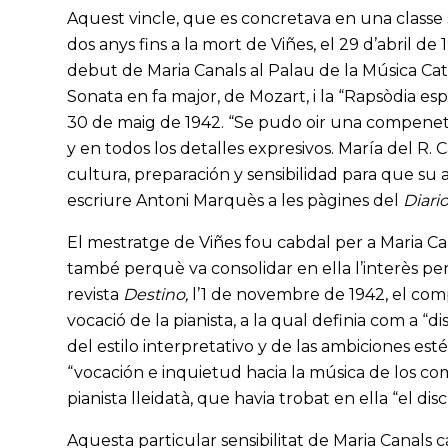
Aquest vincle, que es concretava en una classe s
dos anys fins a la mort de Viñes, el 29 d’abril de
debut de Maria Canals al Palau de la Música Cata
Sonata en fa major, de Mozart, i la “Rapsòdia esp
30 de maig de 1942. “Se pudo oir una compenetr
y en todos los detalles expresivos. María del R. C
cultura, preparación y sensibilidad para que su 
escriure Antoni Marquès a les pàgines del
Diari
El mestratge de Viñes fou cabdal per a Maria Can
també perquè va consolidar en ella l’interès per
revista
Destino,
l’1 de novembre de 1942, el com
vocació de la pianista, a la qual definia com a 
del estilo interpretativo y de las ambiciones est
“vocación e inquietud hacia la música de los c
pianista lleidatà, que havia trobat en ella “el d
Aquesta particular sensibilitat de Maria Canals