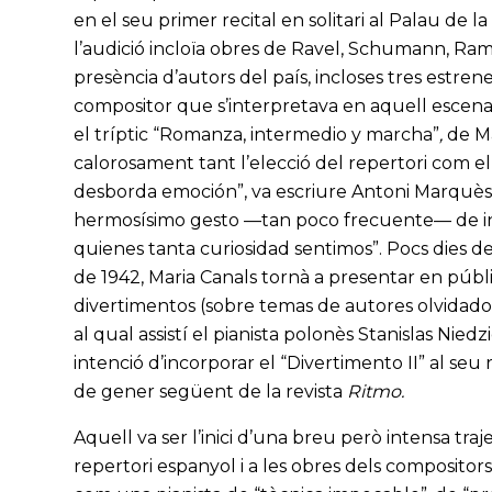
en el seu primer recital en solitari al Palau de
l’audició incloïa obres de Ravel, Schumann, Ra
presència d’autors del país, incloses tres estren
compositor que s’interpretava en aquell escenari 
el tríptic “Romanza, intermedio y marcha”
,
de Ma
calorosament tant l’elecció del repertori com el
desborda emoción”, va escriure Antoni Marquès, 
hermosísimo gesto —tan poco frecuente— de inc
quienes tanta curiosidad sentimos”. Pocs dies d
de 1942, Maria Canals tornà a presentar en públ
divertimentos (sobre temas de autores olvidado
al qual assistí el pianista polonès Stanislas Nied
intenció d’incorporar el “Divertimento II” al seu 
de gener següent de la revista
Ritmo.
Aquell va ser l’inici d’una breu però intensa traj
repertori espanyol i a les obres dels compositor