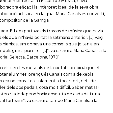
ll primer recital a l’Escola de Música, havia
boradora eficaç i la intèrpret ideal de la seva obra
laboració artística en la qual Maria Canals es convertí,
 compositor de la Garriga.
ada. Ell em portava els trossos de música que havia
ls que m'havia portat la setmana anterior. [...] vaig
pianista, em donava uns consells que jo tenia en
els grans pianistes [...]”, va escriure Maria Canals a la
torial Selecta, Barcelona, 1970).
n els cercles musicals de la ciutat i propicià que el
cceptar alumnes, prengués Canals com a deixebla.
cnica no consisteix solament a tocar fort, net i de
er dels dos pedals, cosa molt difícil. Saber matisar,
obtenir la independència absoluta de cada dit i una
 al fortíssim”, va escriure també Maria Canals, a la