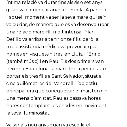
íntima relació va durar fins als sis o set anys
quan va començar anar a l´escola. A partir d
´aquell moment va ser la seva mare qui se’n
va cuidar, de manera que es va desenvolupar
una relació mare-fill molt intensa. Pilar
Defilló va arribar a tenir onze fills, però la
mala assistència mèdica va provocar que
només en visquessin tres: en Lluís, l´Enric
(també músic) i en Pau. Els dos primers van
néixer a Barcelona.La mare tenia per costum
portar els tres fills a Sant Salvador, situat a
cinc quilòmetres del Vendrell. L’objectiu
principal era que coneguessin el mar, tenir-hi
una mena d’amistat. Pau es passava hores i
hores contemplant les onades en moviment i
la seva lluminositat.
Va ser als nou anys quan va escollir el