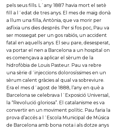
pels seus fills. L´any 1887 havia mort el setè
fill a l´edat de tres anys. El mes de maig donà
a llum una filla, Antònia, que va morir per
asfíxia uns dies després. Per si fos poc, Pau va
ser mossegat per un gos rabiós, un accident
fatal en aquells anys. El seu pare, desesperat,
va portar el nen a Barcelona a un hospital on
es començava a aplicar el sèrum de la
hidrofòbia de Louis Pasteur. Pau va rebre
una sèrie d´injeccions dolorosíssimes en un
sèrum calent gràcies al qual va sobreviure.
Era el mes d´agost de 1888, l’any en què a
Barcelona se celebrava l´Exposició Universal,
la “Revolució gloriosa”. El catalanisme es va
convertir en un moviment polític. Pau faria la
prova d’accés a l´Escola Municipal de Música
de Barcelona amb bona nota i als dotze anys