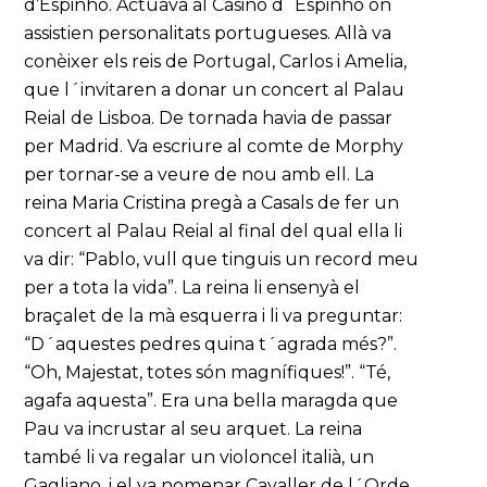
d’Espinho. Actuava al Casino d´Espinho on
assistien personalitats portugueses. Allà va
conèixer els reis de Portugal, Carlos i Amelia,
que l´invitaren a donar un concert al Palau
Reial de Lisboa. De tornada havia de passar
per Madrid. Va escriure al comte de Morphy
per tornar-se a veure de nou amb ell. La
reina Maria Cristina pregà a Casals de fer un
concert al Palau Reial al final del qual ella li
va dir: “Pablo, vull que tinguis un record meu
per a tota la vida”. La reina li ensenyà el
braçalet de la mà esquerra i li va preguntar:
“D´aquestes pedres quina t´agrada més?”.
“Oh, Majestat, totes són magnífiques!”. “Té,
agafa aquesta”. Era una bella maragda que
Pau va incrustar al seu arquet. La reina
també li va regalar un violoncel italià, un
Gagliano, i el va nomenar Cavaller de l´Orde