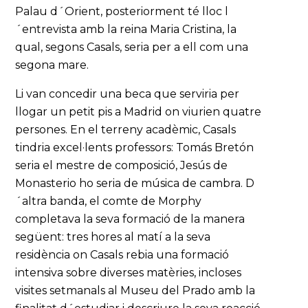
Palau d´Orient, posteriorment té lloc l
´entrevista amb la reina Maria Cristina, la
qual, segons Casals, seria per a ell com una
segona mare.
Li van concedir una beca que serviria per
llogar un petit pis a Madrid on viurien quatre
persones. En el terreny acadèmic, Casals
tindria excel·lents professors: Tomás Bretón
seria el mestre de composició, Jesús de
Monasterio ho seria de música de cambra. D
´altra banda, el comte de Morphy
completava la seva formació de la manera
següent: tres hores al matí a la seva
residència on Casals rebia una formació
intensiva sobre diverses matèries, incloses
visites setmanals al Museu del Prado amb la