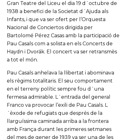
Gran Teatre del Liceu el dia 19 d´octubre de
1938 a benefici de la Societat d´Ajuda als
Infants, i que va ser ofert per l’Orquesta
Nacional de Conciertos dirigida per
Bartolomé Pérez Casas amb la participació de
Pau Casals com a solista en els Concerts de
Haydn i Dvorák. El concert va ser retransmès
a tot el món.
Pau Casals anhelava la llibertat i abominava
els règims totalitaris. El seu comportament
en el terreny polític sempre fou d´una
fermesa admirable. L´entrada del general
Franco va provocar l’exili de Pau Casals. L
´èxode de refugiats que després de la
llarguíssima caminada arriba a la frontera
amb França durant les primeres setmanes
del mes de gener de 1939 va ser una de les