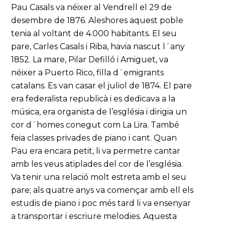
Pau Casals va néixer al Vendrell el 29 de
desembre de 1876. Aleshores aquest poble
tenia al voltant de 4.000 habitants. El seu
pare, Carles Casals i Riba, havia nascut l´any
1852. La mare, Pilar Defilló i Amiguet, va
néixer a Puerto Rico, filla d´emigrants
catalans. Es van casar el juliol de 1874. El pare
era federalista republicà i es dedicava a la
música, era organista de l’església i dirigia un
cor d´homes conegut com La Lira. També
feia classes privades de piano i cant. Quan
Pau era encara petit, li va permetre cantar
amb les veus atiplades del cor de l’església.
Va tenir una relació molt estreta amb el seu
pare; als quatre anys va començar amb ell els
estudis de piano i poc més tard li va ensenyar
a transportar i escriure melodies. Aquesta