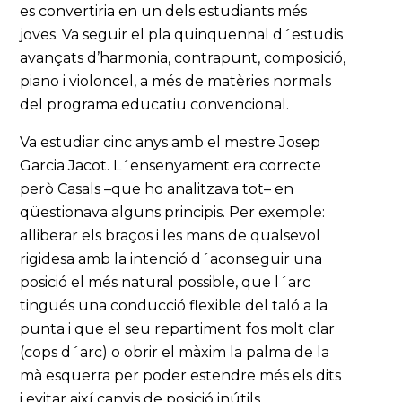
es convertiria en un dels estudiants més
joves. Va seguir el pla quinquennal d´estudis
avançats d’harmonia, contrapunt, composició,
piano i violoncel, a més de matèries normals
del programa educatiu convencional.
Va estudiar cinc anys amb el mestre Josep
Garcia Jacot. L´ensenyament era correcte
però Casals –que ho analitzava tot– en
qüestionava alguns principis. Per exemple:
alliberar els braços i les mans de qualsevol
rigidesa amb la intenció d´aconseguir una
posició el més natural possible, que l´arc
tingués una conducció flexible del taló a la
punta i que el seu repartiment fos molt clar
(cops d´arc) o obrir el màxim la palma de la
mà esquerra per poder estendre més els dits
i evitar així canvis de posició inútils.