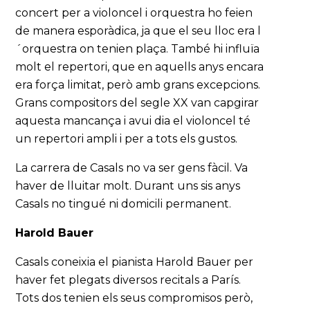
concert per a violoncel i orquestra ho feien
de manera esporàdica, ja que el seu lloc era l
´orquestra on tenien plaça. També hi influïa
molt el repertori, que en aquells anys encara
era força limitat, però amb grans excepcions.
Grans compositors del segle XX van capgirar
aquesta mancança i avui dia el violoncel té
un repertori ampli i per a tots els gustos.
La carrera de Casals no va ser gens fàcil. Va
haver de lluitar molt. Durant uns sis anys
Casals no tingué ni domicili permanent.
Harold Bauer
Casals coneixia el pianista Harold Bauer per
haver fet plegats diversos recitals a París.
Tots dos tenien els seus compromisos però,