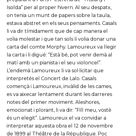
Isolda” per al proper hivern. Al seu despatx,
on tenia un munt de papers sobre la taula,
estava abstret en els seus pensaments. Casals
li va dir tímidament que de cap manera el
volia molestar i que tan sols li volia donar una
carta del comte Morphy. Lamoureux va llegir
la carta i li digué: “Està bé, pot venir demà al
matí amb un pianista i el seu violoncel”.
L’endemà Lamoureux li va sol·licitar que
interpretés el Concert de Lalo. Casals
començà i Lamoureux, invàlid de les cames,
es va aixecar lentament durant les darreres
notes del primer moviment. Aleshores,
emocionat i plorant, li va dir: “Fill meu, vostè
és un elegit”. Lamoureux el va convidar a
interpretar aquesta obra el 12 de novembre
de 1899 al Théâtre de la République. Poc