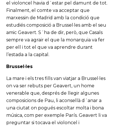
el violoncel havia d´estar pel damunt de tot.
Finalment, el comte va acceptar que
marxessin de Madrid amb la condició que
estudiés composició a Brussel·les amb el seu
amic Geavert. S´ha de dir, però, que Casals
sempre va agrair el que la monarquia va fer
per ell i tot el que va aprendre durant
l’estada a la capital.
Brussel·les
La mare i els tres fills van viatjar a Brussel·les
on va ser rebuts per Geavert, un home
venerable que, després de llegir algunes
composicions de Pau, li aconsellà d´anar a
una ciutat on pogués escoltar molta i bona
música, com per exemple París. Geavert li va
preguntar si tocava el violoncel i