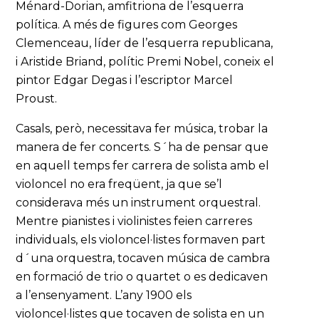
Ménard-Dorian, amfitriona de l’esquerra
política. A més de figures com Georges
Clemenceau, líder de l’esquerra republicana,
i Aristide Briand, polític Premi Nobel, coneix el
pintor Edgar Degas i l’escriptor Marcel
Proust.
Casals, però, necessitava fer música, trobar la
manera de fer concerts. S´ha de pensar que
en aquell temps fer carrera de solista amb el
violoncel no era freqüent, ja que se’l
considerava més un instrument orquestral.
Mentre pianistes i violinistes feien carreres
individuals, els violoncel·listes formaven part
d´una orquestra, tocaven música de cambra
en formació de trio o quartet o es dedicaven
a l’ensenyament. L’any 1900 els
violoncel·listes que tocaven de solista en un