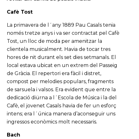
Cafè Tost
La primavera de l´any 1889 Pau Casals tenia
només tretze anys i va ser contractat pel Cafè
Tost, un lloc de moda per amenitzar la
clientela musicalment. Havia de tocar tres
hores de nit durant els set dies setmanals. El
local estava ubicat en un extrem del Passeig
de Gràcia. El repertori era fàcil i distret,
compost per melodies populars, fragments
de sarsuela i valsos. Era evident que entre la
dedicació diürna a l´Escola de Música i la del
Cafè, el jovenet Casals havia de fer un esforç
intens; era l´única manera d’aconseguir uns
ingressos econòmics molt necessaris.
Bach