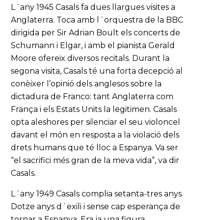
L´any 1945 Casals fa dues llargues visites a
Anglaterra. Toca amb l´orquestra de la BBC
dirigida per Sir Adrian Boult els concerts de
Schumann i Elgar, i amb el pianista Gerald
Moore ofereix diversos recitals. Durant la
segona visita, Casals té una forta decepció al
conèixer l’opinió dels anglesos sobre la
dictadura de Franco: tant Anglaterra com
França i els Estats Units la legitimen. Casals
opta aleshores per silenciar el seu violoncel
davant el món en resposta a la violació dels
drets humans que té lloc a Espanya. Va ser
“el sacrifici més gran de la meva vida”, va dir
Casals.
L´any 1949 Casals complia setanta-tres anys.
Dotze anys d´exili i sense cap esperança de
tornar a Espanya. Era ja una figura