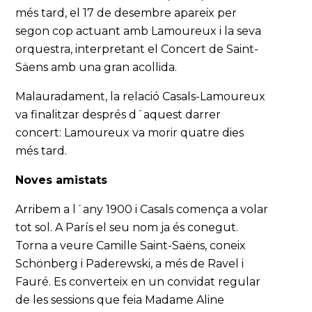
més tard, el 17 de desembre apareix per
segon cop actuant amb Lamoureux i la seva
orquestra, interpretant el Concert de Saint-
Säens amb una gran acollida.
Malauradament, la relació Casals-Lamoureux
va finalitzar després d´aquest darrer
concert: Lamoureux va morir quatre dies
més tard.
Noves amistats
Arribem a l´any 1900 i Casals comença a volar
tot sol. A París el seu nom ja és conegut.
Torna a veure Camille Saint-Saëns, coneix
Schönberg i Paderewski, a més de Ravel i
Fauré. Es converteix en un convidat regular
de les sessions que feia Madame Aline