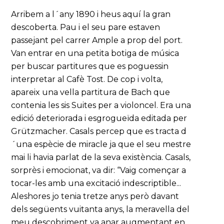
Arribem a l´any 1890 i heus aquí la gran
descoberta. Pau i el seu pare estaven
passejant pel carrer Ample a prop del port.
Van entrar en una petita botiga de música
per buscar partitures que es poguessin
interpretar al Cafè Tost. De cop i volta,
apareix una vella partitura de Bach que
contenia les sis Suites per a violoncel. Era una
edició deteriorada i esgrogueïda editada per
Grützmacher. Casals percep que es tracta d
´una espècie de miracle ja que el seu mestre
mai li havia parlat de la seva existència. Casals,
sorprès i emocionat, va dir: “Vaig començar a
tocar-les amb una excitació indescriptible...
Aleshores jo tenia tretze anys però davant
dels següents vuitanta anys, la meravella del
meu descobriment va anar augmentant en