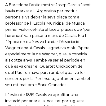
A Barcelona l’antic mestre Josep García Jacot
havia marxat a l´Argentina per motius
personals. Va deixar la seva plaça com a
professor de l´Escola Municipal de Música i
primer violoncel·lista al Liceu, places que “per
herència” van passar a mans de Casals. Era l
´època en què es va fundar l’Associació
Wagneriana. A Casals li agradava molt l’òpera,
especialment la de Wagner, que ja coneixia
als dotze anys. També va ser el període en
què es va crear el Quartet Crickboom del
qual Pau formava part i amb el qual va fer
concerts per la Península, juntament amb el
seu estimat amic Enric Granados.
L´estiu de 1899 Casals va aprofitar una
invitació per anar a la localitat portuguesa