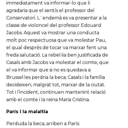
immediatament va informar-lo que li
agradaria que el sentís el professor del
Conservatori. L´endemà es va presentar a la
classe de violoncel del professor Edouard
Jacobs. Aquest va mostrar una conducta
molt poc respectuosa que va molestar Pau,
el qual després de tocar va marxar fent una
freda salutació. La rebel·lia ben justificada de
Casals amb Jacobs va molestar el comte, que
el va informar que si no es quedava a
Brussel·les perdria la beca; Casals i la família
decideixen, malgrat tot, marxar de la ciutat.
Tot i l’incident, continuen mantenint relació
amb el comte i la reina Maria Cristina.
París i la malaltia
Perduda la beca, arriben a París