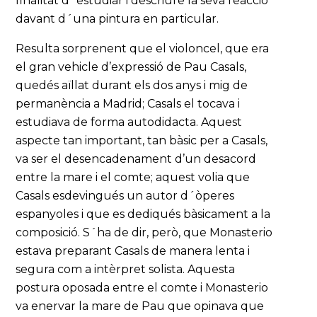
finalitat d´estudiar i descriure la seva reacció
davant d´una pintura en particular.
Resulta sorprenent que el violoncel, que era
el gran vehicle d’expressió de Pau Casals,
quedés aïllat durant els dos anys i mig de
permanència a Madrid; Casals el tocava i
estudiava de forma autodidacta. Aquest
aspecte tan important, tan bàsic per a Casals,
va ser el desencadenament d’un desacord
entre la mare i el comte; aquest volia que
Casals esdevingués un autor d´òperes
espanyoles i que es dediqués bàsicament a la
composició. S´ha de dir, però, que Monasterio
estava preparant Casals de manera lenta i
segura com a intèrpret solista. Aquesta
postura oposada entre el comte i Monasterio
va enervar la mare de Pau que opinava que