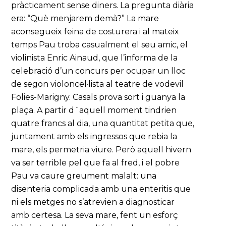
pràcticament sense diners. La pregunta diària
era: “Què menjarem demà?” La mare
aconsegueix feina de costurera i al mateix
temps Pau troba casualment el seu amic, el
violinista Enric Ainaud, que l’informa de la
celebració d’un concurs per ocupar un lloc
de segon violoncel·lista al teatre de vodevil
Folies-Marigny. Casals prova sort i guanya la
plaça. A partir d´aquell moment tindrien
quatre francs al dia, una quantitat petita que,
juntament amb els ingressos que rebia la
mare, els permetria viure. Però aquell hivern
va ser terrible pel que fa al fred, i el pobre
Pau va caure greument malalt: una
disenteria complicada amb una enteritis que
ni els metges no s’atrevien a diagnosticar
amb certesa. La seva mare, fent un esforç