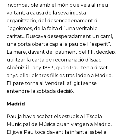
incompatible amb el món que veia al meu
voltant, a causa de la seva injusta
organització, del desencadenament d
´egoismes, de la falta d´una veritable
caritat... Buscava desesperadament un camí,
una porta oberta cap a la pau de l´esperit”.
La mare, davant del patiment del fill, decideix
utilitzar la carta de recomanació d’Isaac
Albéniz i l´any 1893, quan Pau tenia disset
anys, ella i els tres fills es traslladen a Madrid.
El pare torna al Vendrell afligit i sense
entendre la sobtada decisió.
Madrid
Pau ja havia acabat els estudis a l’Escola
Municipal de Música quan viatgen a Madrid.
El jove Pau toca davant la infanta Isabel al