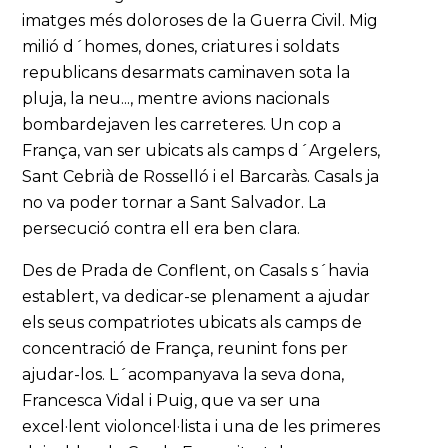
imatges més doloroses de la Guerra Civil. Mig
milió d´homes, dones, criatures i soldats
republicans desarmats caminaven sota la
pluja, la neu..., mentre avions nacionals
bombardejaven les carreteres. Un cop a
França, van ser ubicats als camps d´Argelers,
Sant Cebrià de Rosselló i el Barcaràs. Casals ja
no va poder tornar a Sant Salvador. La
persecució contra ell era ben clara.
Des de Prada de Conflent, on Casals s´havia
establert, va dedicar-se plenament a ajudar
els seus compatriotes ubicats als camps de
concentració de França, reunint fons per
ajudar-los. L´acompanyava la seva dona,
Francesca Vidal i Puig, que va ser una
excel·lent violoncel·lista i una de les primeres