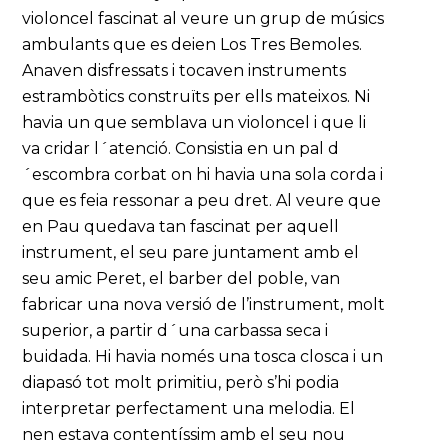
violoncel fascinat al veure un grup de músics
ambulants que es deien Los Tres Bemoles.
Anaven disfressats i tocaven instruments
estrambòtics construïts per ells mateixos. Ni
havia un que semblava un violoncel i que li
va cridar l´atenció. Consistia en un pal d
´escombra corbat on hi havia una sola corda i
que es feia ressonar a peu dret. Al veure que
en Pau quedava tan fascinat per aquell
instrument, el seu pare juntament amb el
seu amic Peret, el barber del poble, van
fabricar una nova versió de l’instrument, molt
superior, a partir d´una carbassa seca i
buidada. Hi havia només una tosca closca i un
diapasó tot molt primitiu, però s’hi podia
interpretar perfectament una melodia. El
nen estava contentíssim amb el seu nou