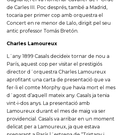
de Carles III. Poc després, també a Madrid,
tocaria per primer cop amb orquestra el
Concert en re menor de Lalo, dirigit pel seu
antic professor Tomás Bretón.
Charles Lamoureux
L´any 1899 Casals decideix tornar de nou a
París, aquest cop per visitar el prestigiós
director d´orquestra Charles Lamoureux
aprofitant una carta de presentació que va
fer-li el comte Morphy que havia mort el mes
d´agost d’aquell mateix any. Casals ja tenia
vint-i-dos anys. La presentació amb
Lamoureux durant el mes de maig va ser
providencial. Casals va arribar en un moment
delicat per a Lamoureux, ja que estava
preparant a París l´estrena de “Tristany i