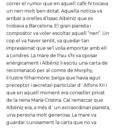
córrer el rumor que en aquell cafè hi tocava
un nen molt ben dotat. Aquella notícia va
arribar a orelles d’Isaac Albéniz que es
trobava a Barcelona. El gran pianista i
compositor va voler escoltar aquell “nen”. Un
cop el va haver sentit, va quedar tan
impressionat que se’l volia emportar amb ell
a Londres. La mare de Pau s’hi va oposar
enèrgicament i Albéniz li escriu una carta de
recomanació per al comte de Morphy,
il·lustre filharmònic belga que havia sigut
preceptor i secretari particular d´Alfons XII i
que en aquell moment era conseller privat
de la reina Maria Cristina. Cal remarcar que
Albéniz era, a més d´un extraordinari pianista,
una persona molt generosa. La mare va
guardar curosament la carta que no va