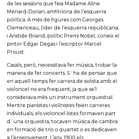
de les sessions que feia Madame Aline
Ménard-Dorian, amfitriona de l’esquerra
política. A més de figures com Georges
Clemenceau, líder de l’esquerra republicana,
i Aristide Briand, polític Premi Nobel, coneix el
pintor Edgar Degas i l’escriptor Marcel
Proust.
Casals, però, necessitava fer música, trobar la
manera de fer concerts. S´ha de pensar que
en aquell temps fer carrera de solista amb el
violoncel no era freqüent, ja que se’l
considerava més un instrument orquestral.
Mentre pianistes i violinistes feien carreres
individuals, els violoncel·listes formaven part
d´una orquestra, tocaven música de cambra
en formació de trio o quartet o es dedicaven
a l’ensenyament. L’any 1900 els