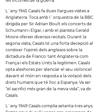
les víctimes de la guerra.
L´any 1945 Casals fa dues llargues visites a
Anglaterra. Toca amb l´orquestra de la BBC
dirigida per Sir Adrian Boult els concerts de
Schumann i Elgar, i amb el pianista Gerald
Moore ofereix diversos recitals. Durant la
segona visita, Casals té una forta decepció al
conèixer l’opinió dels anglesos sobre la
dictadura de Franco: tant Anglaterra com
França i els Estats Units la legitimen. Casals
opta aleshores per silenciar el seu violoncel
davant el món en resposta a la violació dels
drets humans que té lloc a Espanya. Va ser
“el sacrifici més gran de la meva vida”, va dir
Casals.
L´any 1949 Casals complia setanta-tres anys.