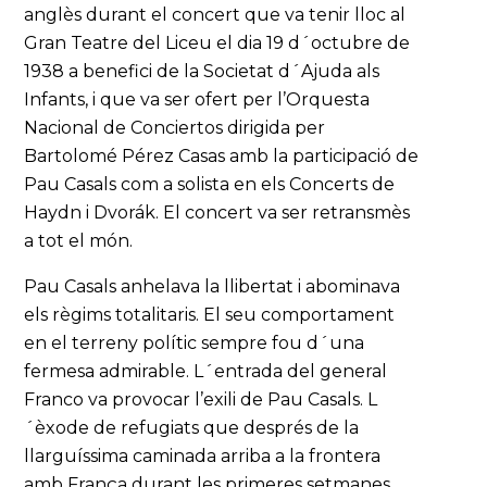
anglès durant el concert que va tenir lloc al
Gran Teatre del Liceu el dia 19 d´octubre de
1938 a benefici de la Societat d´Ajuda als
Infants, i que va ser ofert per l’Orquesta
Nacional de Conciertos dirigida per
Bartolomé Pérez Casas amb la participació de
Pau Casals com a solista en els Concerts de
Haydn i Dvorák. El concert va ser retransmès
a tot el món.
Pau Casals anhelava la llibertat i abominava
els règims totalitaris. El seu comportament
en el terreny polític sempre fou d´una
fermesa admirable. L´entrada del general
Franco va provocar l’exili de Pau Casals. L
´èxode de refugiats que després de la
llarguíssima caminada arriba a la frontera
amb França durant les primeres setmanes