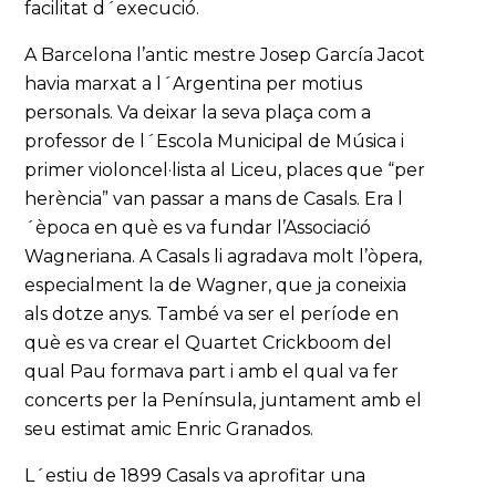
facilitat d´execució.
A Barcelona l’antic mestre Josep García Jacot
havia marxat a l´Argentina per motius
personals. Va deixar la seva plaça com a
professor de l´Escola Municipal de Música i
primer violoncel·lista al Liceu, places que “per
herència” van passar a mans de Casals. Era l
´època en què es va fundar l’Associació
Wagneriana. A Casals li agradava molt l’òpera,
especialment la de Wagner, que ja coneixia
als dotze anys. També va ser el període en
què es va crear el Quartet Crickboom del
qual Pau formava part i amb el qual va fer
concerts per la Península, juntament amb el
seu estimat amic Enric Granados.
L´estiu de 1899 Casals va aprofitar una