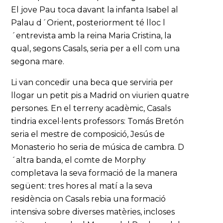
El jove Pau toca davant la infanta Isabel al
Palau d´Orient, posteriorment té lloc l
´entrevista amb la reina Maria Cristina, la
qual, segons Casals, seria per a ell com una
segona mare.
Li van concedir una beca que serviria per
llogar un petit pis a Madrid on viurien quatre
persones. En el terreny acadèmic, Casals
tindria excel·lents professors: Tomás Bretón
seria el mestre de composició, Jesús de
Monasterio ho seria de música de cambra. D
´altra banda, el comte de Morphy
completava la seva formació de la manera
següent: tres hores al matí a la seva
residència on Casals rebia una formació
intensiva sobre diverses matèries, incloses