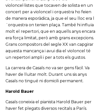
violoncel·listes que tocaven de solista en un
concert per a violoncel i orquestra ho feien
de manera esporàdica, ja que el seu lloc era l
´orquestra on tenien plaça. També hi influïa
molt el repertori, que en aquells anys encara
era força limitat, però amb grans excepcions.
Grans compositors del segle XX van capgirar
aquesta mancança i avui dia el violoncel té
un repertori ampli i per a tots els gustos.
La carrera de Casals no va ser gens fàcil. Va
haver de lluitar molt. Durant uns sis anys
Casals no tingué ni domicili permanent.
Harold Bauer
Casals coneixia el pianista Harold Bauer per
haver fet plegats diversos recitals a París.