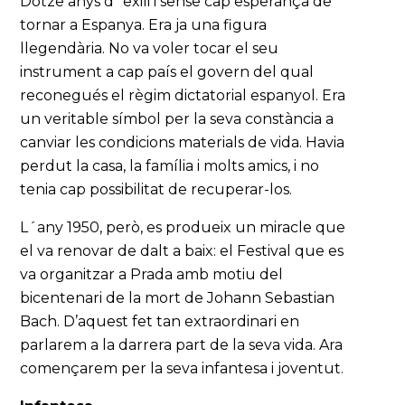
Dotze anys d´exili i sense cap esperança de
tornar a Espanya. Era ja una figura
llegendària. No va voler tocar el seu
instrument a cap país el govern del qual
reconegués el règim dictatorial espanyol. Era
un veritable símbol per la seva constància a
canviar les condicions materials de vida. Havia
perdut la casa, la família i molts amics, i no
tenia cap possibilitat de recuperar-los.
L´any 1950, però, es produeix un miracle que
el va renovar de dalt a baix: el Festival que es
va organitzar a Prada amb motiu del
bicentenari de la mort de Johann Sebastian
Bach. D’aquest fet tan extraordinari en
parlarem a la darrera part de la seva vida. Ara
començarem per la seva infantesa i joventut.