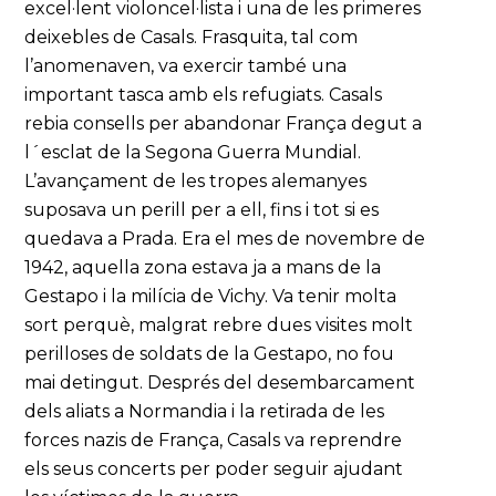
excel·lent violoncel·lista i una de les primeres
deixebles de Casals. Frasquita, tal com
l’anomenaven, va exercir també una
important tasca amb els refugiats. Casals
rebia consells per abandonar França degut a
l´esclat de la Segona Guerra Mundial.
L’avançament de les tropes alemanyes
suposava un perill per a ell, fins i tot si es
quedava a Prada. Era el mes de novembre de
1942, aquella zona estava ja a mans de la
Gestapo i la milícia de Vichy. Va tenir molta
sort perquè, malgrat rebre dues visites molt
perilloses de soldats de la Gestapo, no fou
mai detingut. Després del desembarcament
dels aliats a Normandia i la retirada de les
forces nazis de França, Casals va reprendre
els seus concerts per poder seguir ajudant