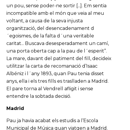
un pou, sense poder-ne sortir [...]. Em sentia
incompatible amb el món que veia al meu
voltant, a causa de la seva injusta
organització, del desencadenament d
´egoismes, de la falta d´una veritable
caritat... Buscava desesperadament un camí,
una porta oberta cap a la pau de l´esperit”.
La mare, davant del patiment del fill, decideix
utilitzar la carta de recomanació d’Isaac
Albéniz i l´any 1893, quan Pau tenia disset
anys, ella i els tres fills es traslladen a Madrid.
El pare torna al Vendrell afligit i sense
entendre la sobtada decisió.
Madrid
Pau ja havia acabat els estudis a l’Escola
Municipal de Música quan viatgen a Madrid.