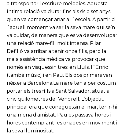
a transportar i escriure melodies. Aquesta
íntima relació va durar fins als sis o set anys
quan va començar anar a l´escola. A partir d
´aquell moment va ser la seva mare qui se’n
va cuidar, de manera que es va desenvolupar
una relació mare-fill molt intensa. Pilar
Defilló va arribar a tenir onze fills, però la
mala assistència mèdica va provocar que
només en visquessin tres: en Lluís, l´Enric
(també músic) i en Pau. Els dos primers van
néixer a Barcelona.La mare tenia per costum
portar els tres fills a Sant Salvador, situat a
cinc quilòmetres del Vendrell. L’objectiu
principal era que coneguessin el mar, tenir-hi
una mena d’amistat. Pau es passava hores i
hores contemplant les onades en moviment i
la seva lluminositat.