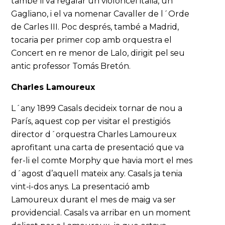
també li va regalar un violoncel italià, un
Gagliano, i el va nomenar Cavaller de l´Orde
de Carles III. Poc després, també a Madrid,
tocaria per primer cop amb orquestra el
Concert en re menor de Lalo, dirigit pel seu
antic professor Tomás Bretón.
Charles Lamoureux
L´any 1899 Casals decideix tornar de nou a
París, aquest cop per visitar el prestigiós
director d´orquestra Charles Lamoureux
aprofitant una carta de presentació que va
fer-li el comte Morphy que havia mort el mes
d´agost d’aquell mateix any. Casals ja tenia
vint-i-dos anys. La presentació amb
Lamoureux durant el mes de maig va ser
providencial. Casals va arribar en un moment