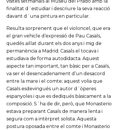
visites setmanals al Museu del Prado amb la
finalitat d´estudiar i descriure la seva reacció
davant d´una pintura en particular.
Resulta sorprenent que el violoncel, que era
el gran vehicle d’expressió de Pau Casals,
quedés aïllat durant els dos anys i mig de
permanència a Madrid; Casals el tocava i
estudiava de forma autodidacta. Aquest
aspecte tan important, tan bàsic per a Casals,
va ser el desencadenament d’un desacord
entre la mare i el comte; aquest volia que
Casals esdevingués un autor d´òperes
espanyoles i que es dediqués bàsicament a la
composició. S´ha de dir, però, que Monasterio
estava preparant Casals de manera lenta i
segura com a intèrpret solista. Aquesta
postura oposada entre el comte i Monasterio