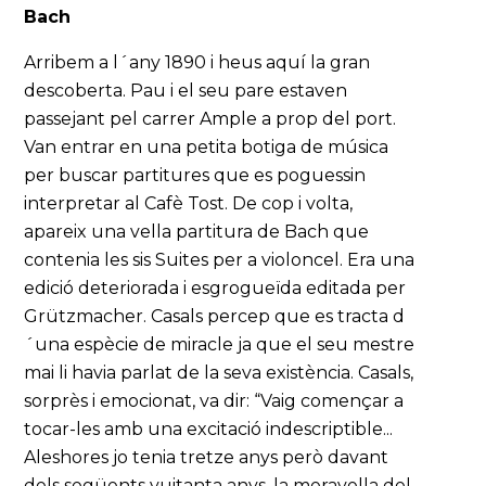
Bach
Arribem a l´any 1890 i heus aquí la gran
descoberta. Pau i el seu pare estaven
passejant pel carrer Ample a prop del port.
Van entrar en una petita botiga de música
per buscar partitures que es poguessin
interpretar al Cafè Tost. De cop i volta,
apareix una vella partitura de Bach que
contenia les sis Suites per a violoncel. Era una
edició deteriorada i esgrogueïda editada per
Grützmacher. Casals percep que es tracta d
´una espècie de miracle ja que el seu mestre
mai li havia parlat de la seva existència. Casals,
sorprès i emocionat, va dir: “Vaig començar a
tocar-les amb una excitació indescriptible...
Aleshores jo tenia tretze anys però davant
dels següents vuitanta anys, la meravella del