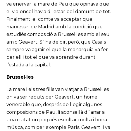
va enervar la mare de Pau que opinava que
el violoncel havia d´estar pel damunt de tot.
Finalment, el comte va acceptar que
marxessin de Madrid amb la condició que
estudiés composició a Brussel·les amb el seu
amic Geavert. S´ha de dir, però, que Casals
sempre va agrair el que la monarquia va fer
per ell i tot el que va aprendre durant
l’estada a la capital.
Brussel·les
La mare i els tres fills van viatjar a Brussel·les
on va ser rebuts per Geavert, un home
venerable que, després de llegir algunes
composicions de Pau, li aconsellà d´anar a
una ciutat on pogués escoltar molta i bona
música, com per exemple París. Geavert li va