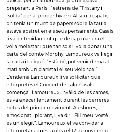
delicat per a Lamoureux, ja que estava
preparant a París l´estrena de “Tristany i
Isolda” per al proper hivern. Al seu despatx,
on tenia un munt de papers sobre la taula,
estava abstret en els seus pensaments. Casals
li va dir tímidament que de cap manera el
volia molestar i que tan sols li volia donar una
carta del comte Morphy. Lamoureux va llegir
la carta i li digué: “Està bé, pot venir demà al
matí amb un pianista i el seu violoncel”.
L’endemà Lamoureux li va sol·licitar que
interpretés el Concert de Lalo. Casals
començà i Lamoureux, invàlid de les cames,
es va aixecar lentament durant les darreres
notes del primer moviment. Aleshores,
emocionat i plorant, li va dir: “Fill meu, vostè
és un elegit”. Lamoureux el va convidar a
interpretar aquesta obra el 12 de novembre