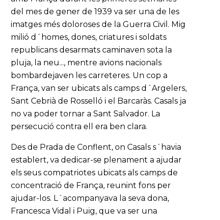
del mes de gener de 1939 va ser una de les
imatges més doloroses de la Guerra Civil. Mig
milió d´homes, dones, criatures i soldats
republicans desarmats caminaven sota la
pluja, la neu..., mentre avions nacionals
bombardejaven les carreteres. Un cop a
França, van ser ubicats als camps d´Argelers,
Sant Cebrià de Rosselló i el Barcaràs. Casals ja
no va poder tornar a Sant Salvador. La
persecució contra ell era ben clara.
Des de Prada de Conflent, on Casals s´havia
establert, va dedicar-se plenament a ajudar
els seus compatriotes ubicats als camps de
concentració de França, reunint fons per
ajudar-los. L´acompanyava la seva dona,
Francesca Vidal i Puig, que va ser una