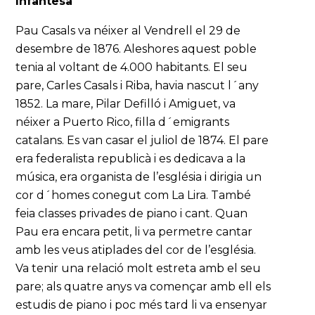
Infantesa
Pau Casals va néixer al Vendrell el 29 de
desembre de 1876. Aleshores aquest poble
tenia al voltant de 4.000 habitants. El seu
pare, Carles Casals i Riba, havia nascut l´any
1852. La mare, Pilar Defilló i Amiguet, va
néixer a Puerto Rico, filla d´emigrants
catalans. Es van casar el juliol de 1874. El pare
era federalista republicà i es dedicava a la
música, era organista de l’església i dirigia un
cor d´homes conegut com La Lira. També
feia classes privades de piano i cant. Quan
Pau era encara petit, li va permetre cantar
amb les veus atiplades del cor de l’església.
Va tenir una relació molt estreta amb el seu
pare; als quatre anys va començar amb ell els
estudis de piano i poc més tard li va ensenyar