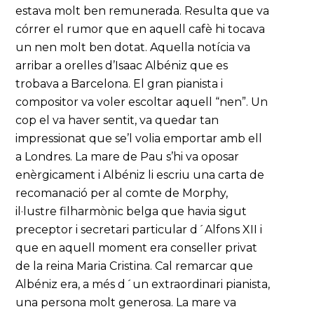
estava molt ben remunerada. Resulta que va
córrer el rumor que en aquell cafè hi tocava
un nen molt ben dotat. Aquella notícia va
arribar a orelles d’Isaac Albéniz que es
trobava a Barcelona. El gran pianista i
compositor va voler escoltar aquell “nen”. Un
cop el va haver sentit, va quedar tan
impressionat que se’l volia emportar amb ell
a Londres. La mare de Pau s’hi va oposar
enèrgicament i Albéniz li escriu una carta de
recomanació per al comte de Morphy,
il·lustre filharmònic belga que havia sigut
preceptor i secretari particular d´Alfons XII i
que en aquell moment era conseller privat
de la reina Maria Cristina. Cal remarcar que
Albéniz era, a més d´un extraordinari pianista,
una persona molt generosa. La mare va