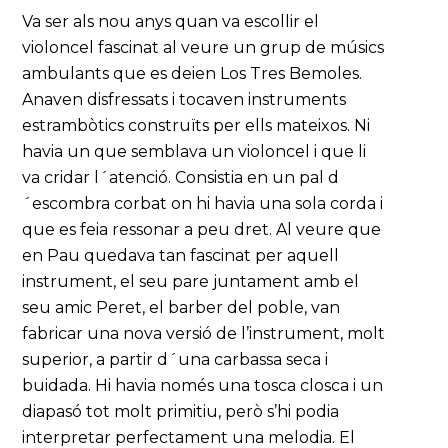
Va ser als nou anys quan va escollir el
violoncel fascinat al veure un grup de músics
ambulants que es deien Los Tres Bemoles.
Anaven disfressats i tocaven instruments
estrambòtics construïts per ells mateixos. Ni
havia un que semblava un violoncel i que li
va cridar l´atenció. Consistia en un pal d
´escombra corbat on hi havia una sola corda i
que es feia ressonar a peu dret. Al veure que
en Pau quedava tan fascinat per aquell
instrument, el seu pare juntament amb el
seu amic Peret, el barber del poble, van
fabricar una nova versió de l’instrument, molt
superior, a partir d´una carbassa seca i
buidada. Hi havia només una tosca closca i un
diapasó tot molt primitiu, però s’hi podia
interpretar perfectament una melodia. El