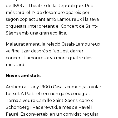
de 1899 al Théâtre de la République. Poc
més tard, el 17 de desembre apareix per
segon cop actuant amb Lamoureux i la seva
orquestra, interpretant el Concert de Saint-
Säens amb una gran acollida.
Malauradament, la relació Casals-Lamoureux
va finalitzar després d´aquest darrer
concert: Lamoureux va morir quatre dies
més tard.
Noves amistats
Arribem a l´any 1900 i Casals comença a volar
tot sol. A París el seu nom ja és conegut.
Torna a veure Camille Saint-Saëns, coneix
Schönberg i Paderewski, a més de Ravel i
Fauré. Es converteix en un convidat regular