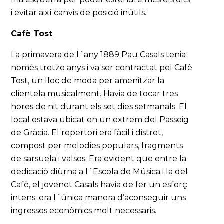
i evitar així canvis de posició inútils.
Cafè Tost
La primavera de l´any 1889 Pau Casals tenia
només tretze anys i va ser contractat pel Cafè
Tost, un lloc de moda per amenitzar la
clientela musicalment. Havia de tocar tres
hores de nit durant els set dies setmanals. El
local estava ubicat en un extrem del Passeig
de Gràcia. El repertori era fàcil i distret,
compost per melodies populars, fragments
de sarsuela i valsos. Era evident que entre la
dedicació diürna a l´Escola de Música i la del
Cafè, el jovenet Casals havia de fer un esforç
intens; era l´única manera d’aconseguir uns
ingressos econòmics molt necessaris.