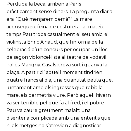
Perduda la beca, arriben a París
pràcticament sense diners. La pregunta diària
era: “Què menjarem demà?” La mare
aconsegueix feina de costurera i al mateix
temps Pau troba casualment el seu amic, el
violinista Enric Ainaud, que l’informa de la
celebració d’un concurs per ocupar un lloc
de segon violoncel·lista al teatre de vodevil
Folies-Marigny. Casals prova sort i guanya la
plaça. A partir d´aquell moment tindrien
quatre francs al dia, una quantitat petita que,
juntament amb els ingressos que rebia la
mare, els permetria viure. Però aquell hivern
va ser terrible pel que fa al fred, i el pobre
Pau va caure greument malalt: una
disenteria complicada amb una enteritis que
ni els metges no s’atrevien a diagnosticar