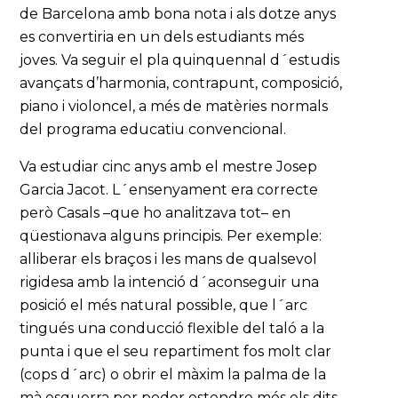
de Barcelona amb bona nota i als dotze anys
es convertiria en un dels estudiants més
joves. Va seguir el pla quinquennal d´estudis
avançats d’harmonia, contrapunt, composició,
piano i violoncel, a més de matèries normals
del programa educatiu convencional.
Va estudiar cinc anys amb el mestre Josep
Garcia Jacot. L´ensenyament era correcte
però Casals –que ho analitzava tot– en
qüestionava alguns principis. Per exemple:
alliberar els braços i les mans de qualsevol
rigidesa amb la intenció d´aconseguir una
posició el més natural possible, que l´arc
tingués una conducció flexible del taló a la
punta i que el seu repartiment fos molt clar
(cops d´arc) o obrir el màxim la palma de la
mà esquerra per poder estendre més els dits