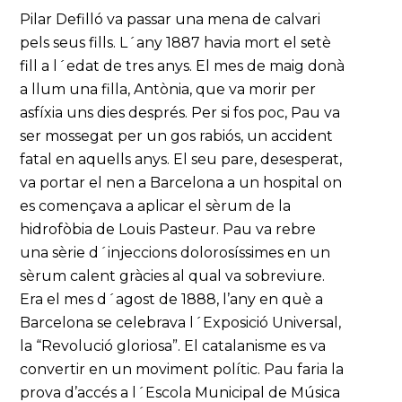
Pilar Defilló va passar una mena de calvari
pels seus fills. L´any 1887 havia mort el setè
fill a l´edat de tres anys. El mes de maig donà
a llum una filla, Antònia, que va morir per
asfíxia uns dies després. Per si fos poc, Pau va
ser mossegat per un gos rabiós, un accident
fatal en aquells anys. El seu pare, desesperat,
va portar el nen a Barcelona a un hospital on
es començava a aplicar el sèrum de la
hidrofòbia de Louis Pasteur. Pau va rebre
una sèrie d´injeccions dolorosíssimes en un
sèrum calent gràcies al qual va sobreviure.
Era el mes d´agost de 1888, l’any en què a
Barcelona se celebrava l´Exposició Universal,
la “Revolució gloriosa”. El catalanisme es va
convertir en un moviment polític. Pau faria la
prova d’accés a l´Escola Municipal de Música