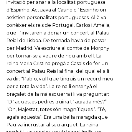
invitació per anar a la localitat portuguesa
d’Espinho. Actuava al Casino d´Espinho on
assistien personalitats portugueses. Allà va
conèixer els reis de Portugal, Carlos i Amelia,
que l´invitaren a donar un concert al Palau
Reial de Lisboa. De tornada havia de passar
per Madrid. Va escriure al comte de Morphy
per tornar-se a veure de nou amb ell. La
reina Maria Cristina pregà a Casals de fer un
concert al Palau Reial al final del qual ella li
va dir: “Pablo, vull que tinguis un record meu
per a tota la vida”. La reina li ensenyà el
braçalet de la mà esquerra i li va preguntar:
“D´aquestes pedres quina t´agrada més?”.
“Oh, Majestat, totes són magnífiques!”. “Té,
agafa aquesta”. Era una bella maragda que
Pau va incrustar al seu arquet. La reina