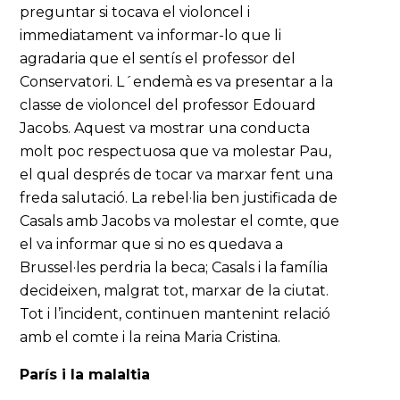
preguntar si tocava el violoncel i
immediatament va informar-lo que li
agradaria que el sentís el professor del
Conservatori. L´endemà es va presentar a la
classe de violoncel del professor Edouard
Jacobs. Aquest va mostrar una conducta
molt poc respectuosa que va molestar Pau,
el qual després de tocar va marxar fent una
freda salutació. La rebel·lia ben justificada de
Casals amb Jacobs va molestar el comte, que
el va informar que si no es quedava a
Brussel·les perdria la beca; Casals i la família
decideixen, malgrat tot, marxar de la ciutat.
Tot i l’incident, continuen mantenint relació
amb el comte i la reina Maria Cristina.
París i la malaltia