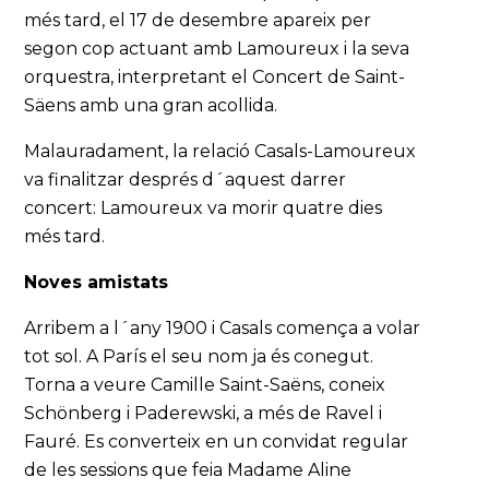
més tard, el 17 de desembre apareix per
segon cop actuant amb Lamoureux i la seva
orquestra, interpretant el Concert de Saint-
Säens amb una gran acollida.
Malauradament, la relació Casals-Lamoureux
va finalitzar després d´aquest darrer
concert: Lamoureux va morir quatre dies
més tard.
Noves amistats
Arribem a l´any 1900 i Casals comença a volar
tot sol. A París el seu nom ja és conegut.
Torna a veure Camille Saint-Saëns, coneix
Schönberg i Paderewski, a més de Ravel i
Fauré. Es converteix en un convidat regular
de les sessions que feia Madame Aline