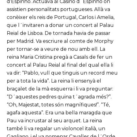
d’Espinho. Actuava al Casino d´Espinho on
assistien personalitats portugueses. Allà va
conèixer els reis de Portugal, Carlos i Amelia,
que l´invitaren a donar un concert al Palau
Reial de Lisboa. De tornada havia de passar
per Madrid. Va escriure al comte de Morphy
per tornar-se a veure de nou amb ell. La
reina Maria Cristina pregà a Casals de fer un
concert al Palau Reial al final del qual ella li
va dir: “Pablo, vull que tinguis un record meu
per a tota la vida”. La reina li ensenyà el
braçalet de la mà esquerra i li va preguntar:
“D´aquestes pedres quina t´agrada més?”.
“Oh, Majestat, totes són magnífiques!”. “Té,
agafa aquesta”. Era una bella maragda que
Pau va incrustar al seu arquet. La reina
també li va regalar un violoncel italià, un
Gagliano, i el va nomenar Cavaller de l´Orde