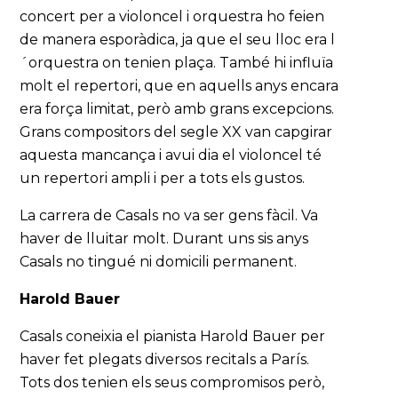
concert per a violoncel i orquestra ho feien
de manera esporàdica, ja que el seu lloc era l
´orquestra on tenien plaça. També hi influïa
molt el repertori, que en aquells anys encara
era força limitat, però amb grans excepcions.
Grans compositors del segle XX van capgirar
aquesta mancança i avui dia el violoncel té
un repertori ampli i per a tots els gustos.
La carrera de Casals no va ser gens fàcil. Va
haver de lluitar molt. Durant uns sis anys
Casals no tingué ni domicili permanent.
Harold Bauer
Casals coneixia el pianista Harold Bauer per
haver fet plegats diversos recitals a París.
Tots dos tenien els seus compromisos però,