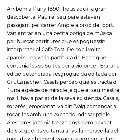
Arribem a l´any 1890 i heus aquí la gran
descoberta. Pau i el seu pare estaven
passejant pel carrer Ample a prop del port.
Van entrar en una petita botiga de música
per buscar partitures que es poguessin
interpretar al Cafè Tost. De cop i volta,
apareix una vella partitura de Bach que
contenia les sis Suites per a violoncel. Era una
edició deteriorada i esgrogueïda editada per
Grützmacher. Casals percep que es tracta d
´una espècie de miracle ja que el seu mestre
mai li havia parlat de la seva existència. Casals,
sorprès i emocionat, va dir: “Vaig començar a
tocar-les amb una excitació indescriptible...
Aleshores jo tenia tretze anys però davant
dels següents vuitanta anys, la meravella del
meu descobriment va anar augmentant en