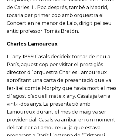
de Carles III. Poc després, també a Madrid,
tocaria per primer cop amb orquestra el
Concert en re menor de Lalo, dirigit pel seu
antic professor Tomás Bretón.
Charles Lamoureux
L´any 1899 Casals decideix tornar de nou a
París, aquest cop per visitar el prestigiós
director d´orquestra Charles Lamoureux
aprofitant una carta de presentació que va
fer-li el comte Morphy que havia mort el mes
d´agost d’aquell mateix any. Casals ja tenia
vint-i-dos anys. La presentació amb
Lamoureux durant el mes de maig va ser
providencial. Casals va arribar en un moment
delicat per a Lamoureux, ja que estava
preparant a París l´estrena de “Tristany i