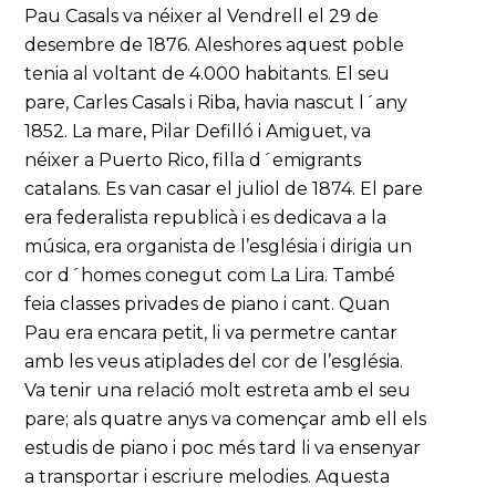
Pau Casals va néixer al Vendrell el 29 de
desembre de 1876. Aleshores aquest poble
tenia al voltant de 4.000 habitants. El seu
pare, Carles Casals i Riba, havia nascut l´any
1852. La mare, Pilar Defilló i Amiguet, va
néixer a Puerto Rico, filla d´emigrants
catalans. Es van casar el juliol de 1874. El pare
era federalista republicà i es dedicava a la
música, era organista de l’església i dirigia un
cor d´homes conegut com La Lira. També
feia classes privades de piano i cant. Quan
Pau era encara petit, li va permetre cantar
amb les veus atiplades del cor de l’església.
Va tenir una relació molt estreta amb el seu
pare; als quatre anys va començar amb ell els
estudis de piano i poc més tard li va ensenyar
a transportar i escriure melodies. Aquesta