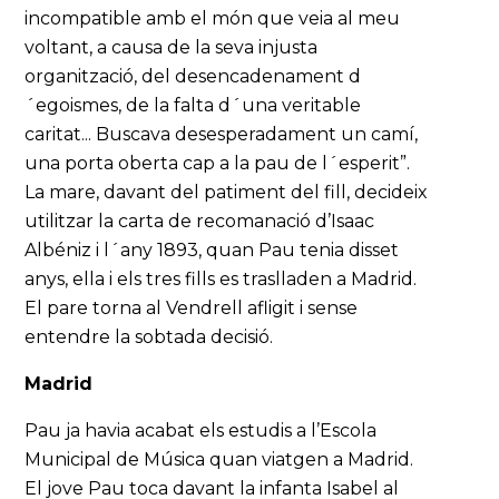
incompatible amb el món que veia al meu
voltant, a causa de la seva injusta
organització, del desencadenament d
´egoismes, de la falta d´una veritable
caritat... Buscava desesperadament un camí,
una porta oberta cap a la pau de l´esperit”.
La mare, davant del patiment del fill, decideix
utilitzar la carta de recomanació d’Isaac
Albéniz i l´any 1893, quan Pau tenia disset
anys, ella i els tres fills es traslladen a Madrid.
El pare torna al Vendrell afligit i sense
entendre la sobtada decisió.
Madrid
Pau ja havia acabat els estudis a l’Escola
Municipal de Música quan viatgen a Madrid.
El jove Pau toca davant la infanta Isabel al