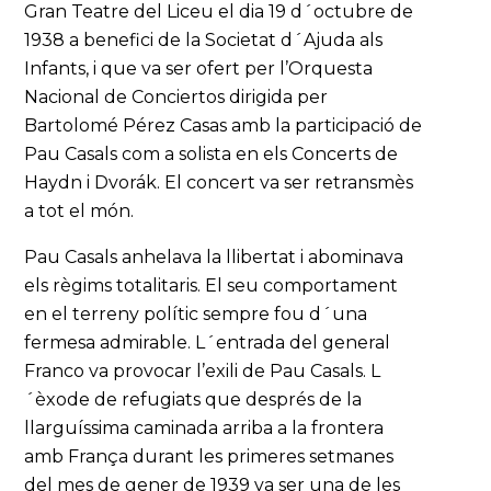
Gran Teatre del Liceu el dia 19 d´octubre de
1938 a benefici de la Societat d´Ajuda als
Infants, i que va ser ofert per l’Orquesta
Nacional de Conciertos dirigida per
Bartolomé Pérez Casas amb la participació de
Pau Casals com a solista en els Concerts de
Haydn i Dvorák. El concert va ser retransmès
a tot el món.
Pau Casals anhelava la llibertat i abominava
els règims totalitaris. El seu comportament
en el terreny polític sempre fou d´una
fermesa admirable. L´entrada del general
Franco va provocar l’exili de Pau Casals. L
´èxode de refugiats que després de la
llarguíssima caminada arriba a la frontera
amb França durant les primeres setmanes
del mes de gener de 1939 va ser una de les