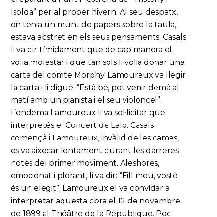
Isolda” per al proper hivern. Al seu despatx,
on tenia un munt de papers sobre la taula,
estava abstret en els seus pensaments. Casals
li va dir tímidament que de cap manera el
volia molestar i que tan sols li volia donar una
carta del comte Morphy. Lamoureux va llegir
la carta i li digué: “Està bé, pot venir demà al
matí amb un pianista i el seu violoncel”.
L’endemà Lamoureux li va sol·licitar que
interpretés el Concert de Lalo. Casals
començà i Lamoureux, invàlid de les cames,
es va aixecar lentament durant les darreres
notes del primer moviment. Aleshores,
emocionat i plorant, li va dir: “Fill meu, vostè
és un elegit”. Lamoureux el va convidar a
interpretar aquesta obra el 12 de novembre
de 1899 al Théâtre de la République. Poc