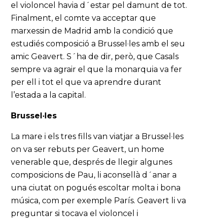
el violoncel havia d´estar pel damunt de tot.
Finalment, el comte va acceptar que
marxessin de Madrid amb la condició que
estudiés composició a Brussel·les amb el seu
amic Geavert. S´ha de dir, però, que Casals
sempre va agrair el que la monarquia va fer
per ell i tot el que va aprendre durant
l’estada a la capital.
Brussel·les
La mare i els tres fills van viatjar a Brussel·les
on va ser rebuts per Geavert, un home
venerable que, després de llegir algunes
composicions de Pau, li aconsellà d´anar a
una ciutat on pogués escoltar molta i bona
música, com per exemple París. Geavert li va
preguntar si tocava el violoncel i