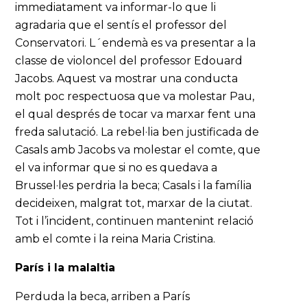
immediatament va informar-lo que li
agradaria que el sentís el professor del
Conservatori. L´endemà es va presentar a la
classe de violoncel del professor Edouard
Jacobs. Aquest va mostrar una conducta
molt poc respectuosa que va molestar Pau,
el qual després de tocar va marxar fent una
freda salutació. La rebel·lia ben justificada de
Casals amb Jacobs va molestar el comte, que
el va informar que si no es quedava a
Brussel·les perdria la beca; Casals i la família
decideixen, malgrat tot, marxar de la ciutat.
Tot i l’incident, continuen mantenint relació
amb el comte i la reina Maria Cristina.
París i la malaltia
Perduda la beca, arriben a París