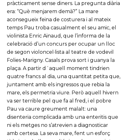
pràcticament sense diners. La pregunta diària
era: “Què menjarem demà?” La mare
aconsegueix feina de costurera i al mateix
temps Pau troba casualment el seu amic, el
violinista Enric Ainaud, que l’informa de la
celebració d’un concurs per ocupar un lloc
de segon violoncel·lista al teatre de vodevil
Folies-Marigny. Casals prova sort i guanya la
plaça. A partir d´aquell moment tindrien
quatre francs al dia, una quantitat petita que,
juntament amb els ingressos que rebia la
mare, els permetria viure. Però aquell hivern
va ser terrible pel que fa al fred, i el pobre
Pau va caure greument malalt: una
disenteria complicada amb una enteritis que
ni els metges no s’atrevien a diagnosticar
amb certesa. La seva mare, fent un esforç