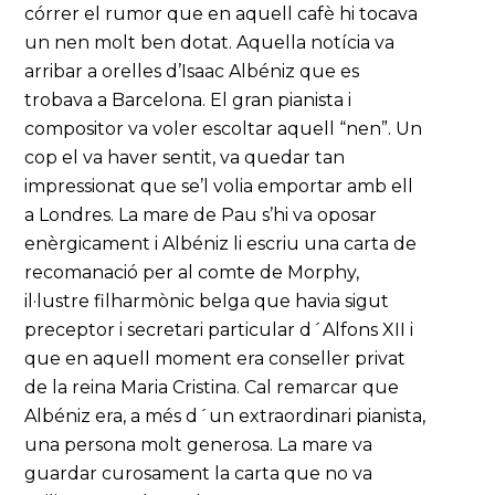
córrer el rumor que en aquell cafè hi tocava
un nen molt ben dotat. Aquella notícia va
arribar a orelles d’Isaac Albéniz que es
trobava a Barcelona. El gran pianista i
compositor va voler escoltar aquell “nen”. Un
cop el va haver sentit, va quedar tan
impressionat que se’l volia emportar amb ell
a Londres. La mare de Pau s’hi va oposar
enèrgicament i Albéniz li escriu una carta de
recomanació per al comte de Morphy,
il·lustre filharmònic belga que havia sigut
preceptor i secretari particular d´Alfons XII i
que en aquell moment era conseller privat
de la reina Maria Cristina. Cal remarcar que
Albéniz era, a més d´un extraordinari pianista,
una persona molt generosa. La mare va
guardar curosament la carta que no va