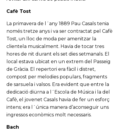
Cafè Tost
La primavera de l´any 1889 Pau Casals tenia
només tretze anys i va ser contractat pel Cafè
Tost, un lloc de moda per amenitzar la
clientela musicalment. Havia de tocar tres
hores de nit durant els set dies setmanals. El
local estava ubicat en un extrem del Passeig
de Gràcia. El repertori era fàcil i distret,
compost per melodies populars, fragments
de sarsuela i valsos. Era evident que entre la
dedicació diürna a l´Escola de Música i la del
Cafè, el jovenet Casals havia de fer un esforç
intens; era l´única manera d’aconseguir uns
ingressos econòmics molt necessaris.
Bach