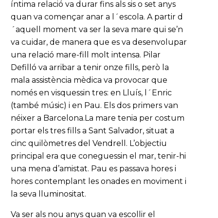
íntima relació va durar fins als sis o set anys
quan va començar anar a l´escola. A partir d
´aquell moment va ser la seva mare qui se’n
va cuidar, de manera que es va desenvolupar
una relació mare-fill molt intensa. Pilar
Defilló va arribar a tenir onze fills, però la
mala assistència mèdica va provocar que
només en visquessin tres: en Lluís, l´Enric
(també músic) i en Pau. Els dos primers van
néixer a Barcelona.La mare tenia per costum
portar els tres fills a Sant Salvador, situat a
cinc quilòmetres del Vendrell. L’objectiu
principal era que coneguessin el mar, tenir-hi
una mena d’amistat. Pau es passava hores i
hores contemplant les onades en moviment i
la seva lluminositat.
Va ser als nou anys quan va escollir el