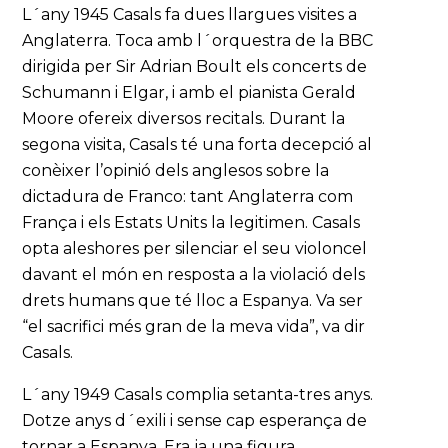
L´any 1945 Casals fa dues llargues visites a
Anglaterra. Toca amb l´orquestra de la BBC
dirigida per Sir Adrian Boult els concerts de
Schumann i Elgar, i amb el pianista Gerald
Moore ofereix diversos recitals. Durant la
segona visita, Casals té una forta decepció al
conèixer l’opinió dels anglesos sobre la
dictadura de Franco: tant Anglaterra com
França i els Estats Units la legitimen. Casals
opta aleshores per silenciar el seu violoncel
davant el món en resposta a la violació dels
drets humans que té lloc a Espanya. Va ser
“el sacrifici més gran de la meva vida”, va dir
Casals.
L´any 1949 Casals complia setanta-tres anys.
Dotze anys d´exili i sense cap esperança de
tornar a Espanya. Era ja una figura