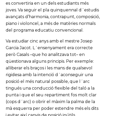
es convertiria en un dels estudiants més
joves. Va seguir el pla quinquennal d´estudis
avançats d’harmonia, contrapunt, composició,
piano i violoncel, a més de matèries normals
del programa educatiu convencional.
Va estudiar cinc anys amb el mestre Josep
Garcia Jacot. L´ensenyament era correcte
però Casals –que ho analitzava tot– en
qüestionava alguns principis. Per exemple:
alliberar els braços i les mans de qualsevol
rigidesa amb la intenció d´aconseguir una
posició el més natural possible, que l´arc
tingués una conducció flexible del taló a la
punta i que el seu repartiment fos molt clar
(cops d´arc) o obrir el màxim la palma de la
mà esquerra per poder estendre més els dits
i evitar així canvis de posició inútils.