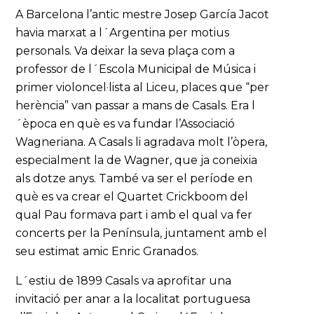
A Barcelona l’antic mestre Josep García Jacot
havia marxat a l´Argentina per motius
personals. Va deixar la seva plaça com a
professor de l´Escola Municipal de Música i
primer violoncel·lista al Liceu, places que “per
herència” van passar a mans de Casals. Era l
´època en què es va fundar l’Associació
Wagneriana. A Casals li agradava molt l’òpera,
especialment la de Wagner, que ja coneixia
als dotze anys. També va ser el període en
què es va crear el Quartet Crickboom del
qual Pau formava part i amb el qual va fer
concerts per la Península, juntament amb el
seu estimat amic Enric Granados.
L´estiu de 1899 Casals va aprofitar una
invitació per anar a la localitat portuguesa