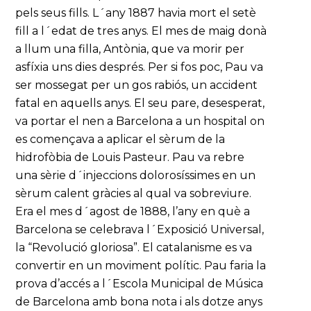
pels seus fills. L´any 1887 havia mort el setè
fill a l´edat de tres anys. El mes de maig donà
a llum una filla, Antònia, que va morir per
asfíxia uns dies després. Per si fos poc, Pau va
ser mossegat per un gos rabiós, un accident
fatal en aquells anys. El seu pare, desesperat,
va portar el nen a Barcelona a un hospital on
es començava a aplicar el sèrum de la
hidrofòbia de Louis Pasteur. Pau va rebre
una sèrie d´injeccions dolorosíssimes en un
sèrum calent gràcies al qual va sobreviure.
Era el mes d´agost de 1888, l’any en què a
Barcelona se celebrava l´Exposició Universal,
la “Revolució gloriosa”. El catalanisme es va
convertir en un moviment polític. Pau faria la
prova d’accés a l´Escola Municipal de Música
de Barcelona amb bona nota i als dotze anys