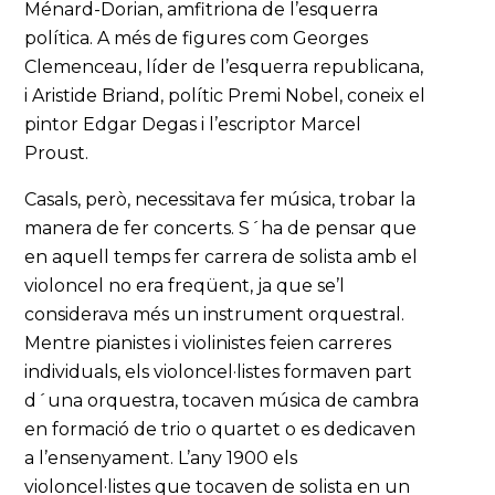
Ménard-Dorian, amfitriona de l’esquerra
política. A més de figures com Georges
Clemenceau, líder de l’esquerra republicana,
i Aristide Briand, polític Premi Nobel, coneix el
pintor Edgar Degas i l’escriptor Marcel
Proust.
Casals, però, necessitava fer música, trobar la
manera de fer concerts. S´ha de pensar que
en aquell temps fer carrera de solista amb el
violoncel no era freqüent, ja que se’l
considerava més un instrument orquestral.
Mentre pianistes i violinistes feien carreres
individuals, els violoncel·listes formaven part
d´una orquestra, tocaven música de cambra
en formació de trio o quartet o es dedicaven
a l’ensenyament. L’any 1900 els
violoncel·listes que tocaven de solista en un