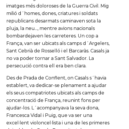
imatges més doloroses de la Guerra Civil. Mig
milió d´homes, dones, criatures i soldats
republicans desarmats caminaven sota la
pluja, la neu..., mentre avions nacionals
bombardejaven les carreteres. Un cop a
França, van ser ubicats als camps d´Argelers,
Sant Cebrià de Rosselló i el Barcaràs. Casals ja
no va poder tornar a Sant Salvador. La
persecució contra ell era ben clara.
Des de Prada de Conflent, on Casals s´havia
establert, va dedicar-se plenament a ajudar
els seus compatriotes ubicats als camps de
concentració de França, reunint fons per
ajudar-los. L´acompanyava la seva dona,
Francesca Vidal i Puig, que va ser una
excel·lent violoncel·lista i una de les primeres