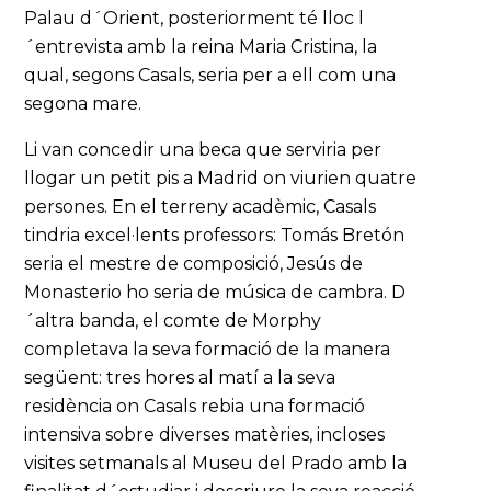
Palau d´Orient, posteriorment té lloc l
´entrevista amb la reina Maria Cristina, la
qual, segons Casals, seria per a ell com una
segona mare.
Li van concedir una beca que serviria per
llogar un petit pis a Madrid on viurien quatre
persones. En el terreny acadèmic, Casals
tindria excel·lents professors: Tomás Bretón
seria el mestre de composició, Jesús de
Monasterio ho seria de música de cambra. D
´altra banda, el comte de Morphy
completava la seva formació de la manera
següent: tres hores al matí a la seva
residència on Casals rebia una formació
intensiva sobre diverses matèries, incloses
visites setmanals al Museu del Prado amb la