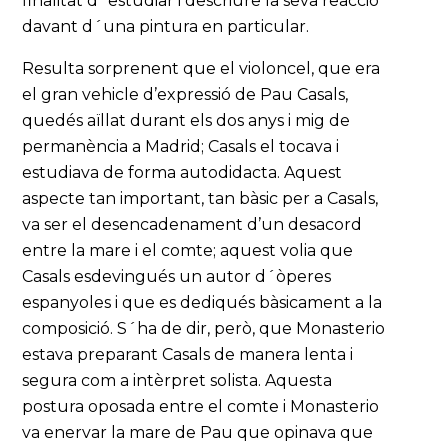
finalitat d´estudiar i descriure la seva reacció
davant d´una pintura en particular.
Resulta sorprenent que el violoncel, que era
el gran vehicle d’expressió de Pau Casals,
quedés aïllat durant els dos anys i mig de
permanència a Madrid; Casals el tocava i
estudiava de forma autodidacta. Aquest
aspecte tan important, tan bàsic per a Casals,
va ser el desencadenament d’un desacord
entre la mare i el comte; aquest volia que
Casals esdevingués un autor d´òperes
espanyoles i que es dediqués bàsicament a la
composició. S´ha de dir, però, que Monasterio
estava preparant Casals de manera lenta i
segura com a intèrpret solista. Aquesta
postura oposada entre el comte i Monasterio
va enervar la mare de Pau que opinava que