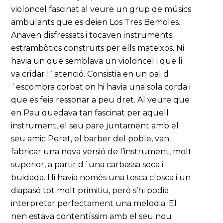
violoncel fascinat al veure un grup de músics
ambulants que es deien Los Tres Bemoles.
Anaven disfressats i tocaven instruments
estrambòtics construïts per ells mateixos. Ni
havia un que semblava un violoncel i que li
va cridar l´atenció. Consistia en un pal d
´escombra corbat on hi havia una sola corda i
que es feia ressonar a peu dret. Al veure que
en Pau quedava tan fascinat per aquell
instrument, el seu pare juntament amb el
seu amic Peret, el barber del poble, van
fabricar una nova versió de l’instrument, molt
superior, a partir d´una carbassa seca i
buidada. Hi havia només una tosca closca i un
diapasó tot molt primitiu, però s’hi podia
interpretar perfectament una melodia. El
nen estava contentíssim amb el seu nou