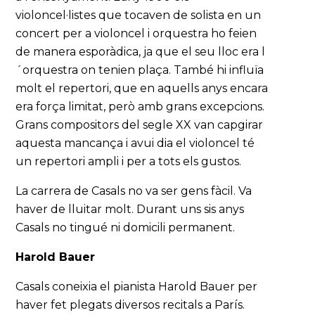
violoncel·listes que tocaven de solista en un
concert per a violoncel i orquestra ho feien
de manera esporàdica, ja que el seu lloc era l
´orquestra on tenien plaça. També hi influïa
molt el repertori, que en aquells anys encara
era força limitat, però amb grans excepcions.
Grans compositors del segle XX van capgirar
aquesta mancança i avui dia el violoncel té
un repertori ampli i per a tots els gustos.
La carrera de Casals no va ser gens fàcil. Va
haver de lluitar molt. Durant uns sis anys
Casals no tingué ni domicili permanent.
Harold Bauer
Casals coneixia el pianista Harold Bauer per
haver fet plegats diversos recitals a París.