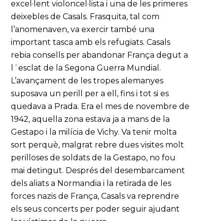
excel·lent violoncel·lista i una de les primeres
deixebles de Casals. Frasquita, tal com
l’anomenaven, va exercir també una
important tasca amb els refugiats. Casals
rebia consells per abandonar França degut a
l´esclat de la Segona Guerra Mundial.
L’avançament de les tropes alemanyes
suposava un perill per a ell, fins i tot si es
quedava a Prada. Era el mes de novembre de
1942, aquella zona estava ja a mans de la
Gestapo i la milícia de Vichy. Va tenir molta
sort perquè, malgrat rebre dues visites molt
perilloses de soldats de la Gestapo, no fou
mai detingut. Després del desembarcament
dels aliats a Normandia i la retirada de les
forces nazis de França, Casals va reprendre
els seus concerts per poder seguir ajudant