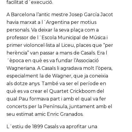
facilitat d´execució.
A Barcelona l’antic mestre Josep García Jacot
havia marxat a l´Argentina per motius
personals. Va deixar la seva plaça com a
professor de l´Escola Municipal de Música i
primer violoncel·lista al Liceu, places que “per
herència” van passar a mans de Casals. Era l
´època en què es va fundar l’Associació
Wagneriana. A Casals li agradava molt l’òpera,
especialment la de Wagner, que ja coneixia
als dotze anys. També va ser el període en
què es va crear el Quartet Crickboom del
qual Pau formava part i amb el qual va fer
concerts per la Península, juntament amb el
seu estimat amic Enric Granados.
L´estiu de 1899 Casals va aprofitar una