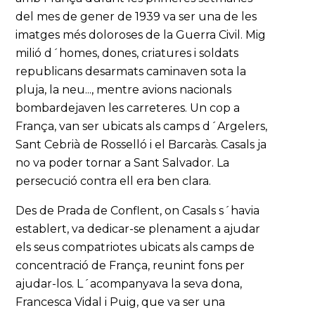
del mes de gener de 1939 va ser una de les
imatges més doloroses de la Guerra Civil. Mig
milió d´homes, dones, criatures i soldats
republicans desarmats caminaven sota la
pluja, la neu..., mentre avions nacionals
bombardejaven les carreteres. Un cop a
França, van ser ubicats als camps d´Argelers,
Sant Cebrià de Rosselló i el Barcaràs. Casals ja
no va poder tornar a Sant Salvador. La
persecució contra ell era ben clara.
Des de Prada de Conflent, on Casals s´havia
establert, va dedicar-se plenament a ajudar
els seus compatriotes ubicats als camps de
concentració de França, reunint fons per
ajudar-los. L´acompanyava la seva dona,
Francesca Vidal i Puig, que va ser una