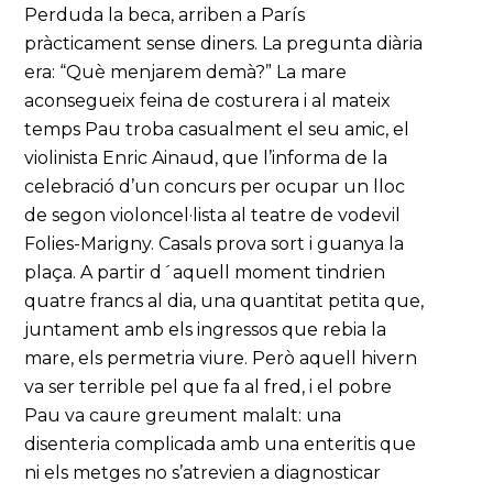
Perduda la beca, arriben a París
pràcticament sense diners. La pregunta diària
era: “Què menjarem demà?” La mare
aconsegueix feina de costurera i al mateix
temps Pau troba casualment el seu amic, el
violinista Enric Ainaud, que l’informa de la
celebració d’un concurs per ocupar un lloc
de segon violoncel·lista al teatre de vodevil
Folies-Marigny. Casals prova sort i guanya la
plaça. A partir d´aquell moment tindrien
quatre francs al dia, una quantitat petita que,
juntament amb els ingressos que rebia la
mare, els permetria viure. Però aquell hivern
va ser terrible pel que fa al fred, i el pobre
Pau va caure greument malalt: una
disenteria complicada amb una enteritis que
ni els metges no s’atrevien a diagnosticar