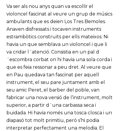
Va ser als nou anys quan va escollir el
violoncel fascinat al veure un grup de músics
ambulants que es deien Los Tres Bemoles.
Anaven disfressats i tocaven instruments
estrambòtics construïts per ells mateixos. Ni
havia un que semblava un violoncel i que li
va cridar l´atenció. Consistia en un pal d
´escombra corbat on hi havia una sola corda i
que es feia ressonar a peu dret. Al veure que
en Pau quedava tan fascinat per aquell
instrument, el seu pare juntament amb el
seu amic Peret, el barber del poble, van
fabricar una nova versió de l’instrument, molt
superior, a partir d´una carbassa seca i
buidada. Hi havia només una tosca closca i un
diapasó tot molt primitiu, però s’hi podia
interpretar perfectament una melodia. El