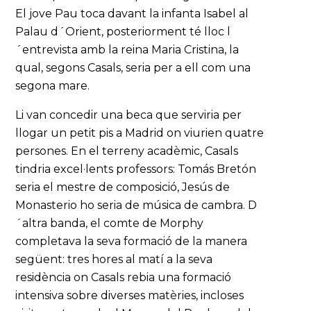
El jove Pau toca davant la infanta Isabel al
Palau d´Orient, posteriorment té lloc l
´entrevista amb la reina Maria Cristina, la
qual, segons Casals, seria per a ell com una
segona mare.
Li van concedir una beca que serviria per
llogar un petit pis a Madrid on viurien quatre
persones. En el terreny acadèmic, Casals
tindria excel·lents professors: Tomás Bretón
seria el mestre de composició, Jesús de
Monasterio ho seria de música de cambra. D
´altra banda, el comte de Morphy
completava la seva formació de la manera
següent: tres hores al matí a la seva
residència on Casals rebia una formació
intensiva sobre diverses matèries, incloses