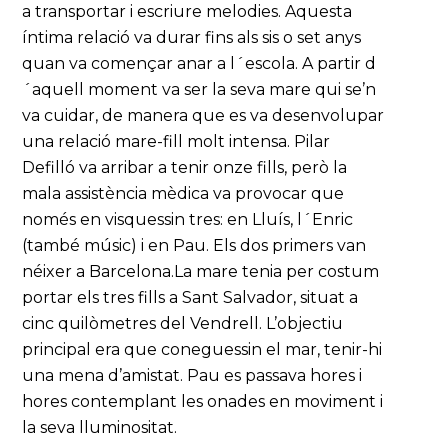
a transportar i escriure melodies. Aquesta
íntima relació va durar fins als sis o set anys
quan va començar anar a l´escola. A partir d
´aquell moment va ser la seva mare qui se’n
va cuidar, de manera que es va desenvolupar
una relació mare-fill molt intensa. Pilar
Defilló va arribar a tenir onze fills, però la
mala assistència mèdica va provocar que
només en visquessin tres: en Lluís, l´Enric
(també músic) i en Pau. Els dos primers van
néixer a Barcelona.La mare tenia per costum
portar els tres fills a Sant Salvador, situat a
cinc quilòmetres del Vendrell. L’objectiu
principal era que coneguessin el mar, tenir-hi
una mena d’amistat. Pau es passava hores i
hores contemplant les onades en moviment i
la seva lluminositat.