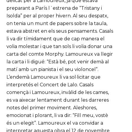
delicat per a Lamoureux, ja que estava
preparant a París l´estrena de “Tristany i
Isolda” per al proper hivern. Al seu despatx,
on tenia un munt de papers sobre la taula,
estava abstret en els seus pensaments. Casals
li va dir tímidament que de cap manera el
volia molestar i que tan sols li volia donar una
carta del comte Morphy. Lamoureux va llegir
la carta i li digué: “Està bé, pot venir demà al
matí amb un pianista i el seu violoncel”.
L’endemà Lamoureux li va sol·licitar que
interpretés el Concert de Lalo. Casals
començà i Lamoureux, invàlid de les cames,
es va aixecar lentament durant les darreres
notes del primer moviment. Aleshores,
emocionat i plorant, li va dir: “Fill meu, vostè
és un elegit”. Lamoureux el va convidar a
interpretar aquesta obra el 12 de novembre