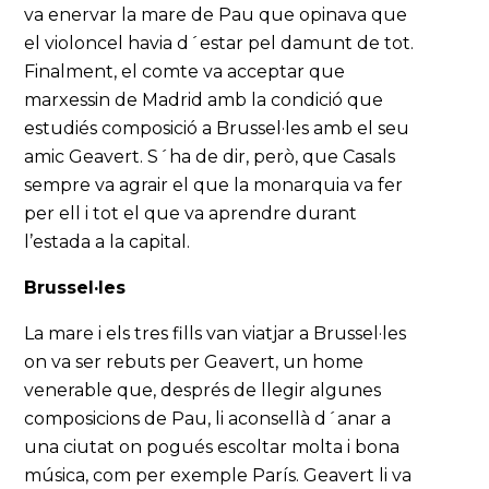
va enervar la mare de Pau que opinava que
el violoncel havia d´estar pel damunt de tot.
Finalment, el comte va acceptar que
marxessin de Madrid amb la condició que
estudiés composició a Brussel·les amb el seu
amic Geavert. S´ha de dir, però, que Casals
sempre va agrair el que la monarquia va fer
per ell i tot el que va aprendre durant
l’estada a la capital.
Brussel·les
La mare i els tres fills van viatjar a Brussel·les
on va ser rebuts per Geavert, un home
venerable que, després de llegir algunes
composicions de Pau, li aconsellà d´anar a
una ciutat on pogués escoltar molta i bona
música, com per exemple París. Geavert li va