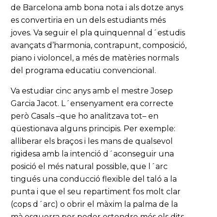
de Barcelona amb bona nota i als dotze anys
es convertiria en un dels estudiants més
joves. Va seguir el pla quinquennal d´estudis
avançats d’harmonia, contrapunt, composició,
piano i violoncel, a més de matèries normals
del programa educatiu convencional.
Va estudiar cinc anys amb el mestre Josep
Garcia Jacot. L´ensenyament era correcte
però Casals –que ho analitzava tot– en
qüestionava alguns principis. Per exemple:
alliberar els braços i les mans de qualsevol
rigidesa amb la intenció d´aconseguir una
posició el més natural possible, que l´arc
tingués una conducció flexible del taló a la
punta i que el seu repartiment fos molt clar
(cops d´arc) o obrir el màxim la palma de la
mà esquerra per poder estendre més els dits