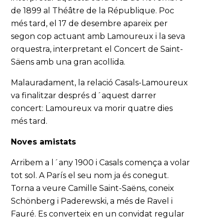
de 1899 al Théâtre de la République. Poc
més tard, el 17 de desembre apareix per
segon cop actuant amb Lamoureux i la seva
orquestra, interpretant el Concert de Saint-
Säens amb una gran acollida.
Malauradament, la relació Casals-Lamoureux
va finalitzar després d´aquest darrer
concert: Lamoureux va morir quatre dies
més tard.
Noves amistats
Arribem a l´any 1900 i Casals comença a volar
tot sol. A París el seu nom ja és conegut.
Torna a veure Camille Saint-Saëns, coneix
Schönberg i Paderewski, a més de Ravel i
Fauré. Es converteix en un convidat regular