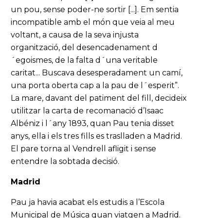
un pou, sense poder-ne sortir [...]. Em sentia
incompatible amb el món que veia al meu
voltant, a causa de la seva injusta
organització, del desencadenament d
´egoismes, de la falta d´una veritable
caritat... Buscava desesperadament un camí,
una porta oberta cap a la pau de l´esperit”.
La mare, davant del patiment del fill, decideix
utilitzar la carta de recomanació d’Isaac
Albéniz i l´any 1893, quan Pau tenia disset
anys, ella i els tres fills es traslladen a Madrid.
El pare torna al Vendrell afligit i sense
entendre la sobtada decisió.
Madrid
Pau ja havia acabat els estudis a l’Escola
Municipal de Música quan viatgen a Madrid.