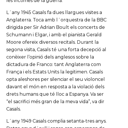
les víctimes de la guerra.
L´any 1945 Casals fa dues llargues visites a
Anglaterra. Toca amb l´orquestra de la BBC
dirigida per Sir Adrian Boult els concerts de
Schumann i Elgar, i amb el pianista Gerald
Moore ofereix diversos recitals. Durant la
segona visita, Casals té una forta decepció al
conèixer l’opinió dels anglesos sobre la
dictadura de Franco: tant Anglaterra com
França i els Estats Units la legitimen. Casals
opta aleshores per silenciar el seu violoncel
davant el món en resposta a la violació dels
drets humans que té lloc a Espanya. Va ser
“el sacrifici més gran de la meva vida”, va dir
Casals.
L´any 1949 Casals complia setanta-tres anys.