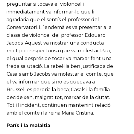
preguntar si tocava el violoncel i
immediatament va informar-lo que li
agradaria que el sentís el professor del
Conservatori. L´endemà es va presentar a la
classe de violoncel del professor Edouard
Jacobs. Aquest va mostrar una conducta
molt poc respectuosa que va molestar Pau,
el qual després de tocar va marxar fent una
freda salutació. La rebel·lia ben justificada de
Casals amb Jacobs va molestar el comte, que
el va informar que si no es quedava a
Brussel·les perdria la beca; Casals i la família
decideixen, malgrat tot, marxar de la ciutat.
Tot i l’incident, continuen mantenint relació
amb el comte i la reina Maria Cristina.
París i la malaltia