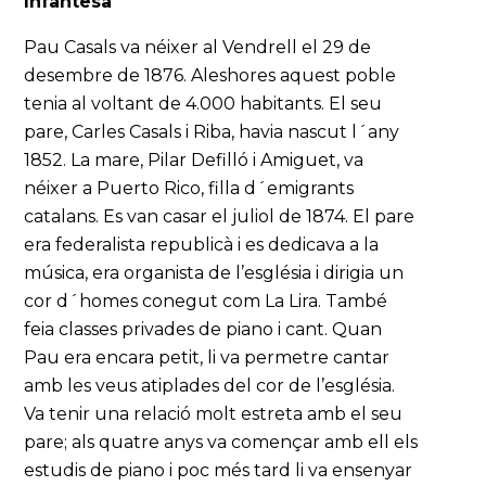
Infantesa
Pau Casals va néixer al Vendrell el 29 de
desembre de 1876. Aleshores aquest poble
tenia al voltant de 4.000 habitants. El seu
pare, Carles Casals i Riba, havia nascut l´any
1852. La mare, Pilar Defilló i Amiguet, va
néixer a Puerto Rico, filla d´emigrants
catalans. Es van casar el juliol de 1874. El pare
era federalista republicà i es dedicava a la
música, era organista de l’església i dirigia un
cor d´homes conegut com La Lira. També
feia classes privades de piano i cant. Quan
Pau era encara petit, li va permetre cantar
amb les veus atiplades del cor de l’església.
Va tenir una relació molt estreta amb el seu
pare; als quatre anys va començar amb ell els
estudis de piano i poc més tard li va ensenyar