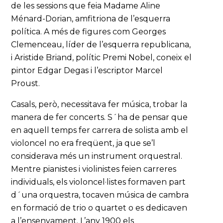
de les sessions que feia Madame Aline
Ménard-Dorian, amfitriona de l’esquerra
política. A més de figures com Georges
Clemenceau, líder de l’esquerra republicana,
i Aristide Briand, polític Premi Nobel, coneix el
pintor Edgar Degas i l’escriptor Marcel
Proust.
Casals, però, necessitava fer música, trobar la
manera de fer concerts. S´ha de pensar que
en aquell temps fer carrera de solista amb el
violoncel no era freqüent, ja que se’l
considerava més un instrument orquestral.
Mentre pianistes i violinistes feien carreres
individuals, els violoncel·listes formaven part
d´una orquestra, tocaven música de cambra
en formació de trio o quartet o es dedicaven
a l’ensenyament. L’any 1900 els