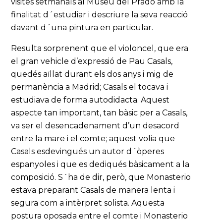
visites setmanals al Museu del Prado amb la
finalitat d´estudiar i descriure la seva reacció
davant d´una pintura en particular.
Resulta sorprenent que el violoncel, que era
el gran vehicle d’expressió de Pau Casals,
quedés aïllat durant els dos anys i mig de
permanència a Madrid; Casals el tocava i
estudiava de forma autodidacta. Aquest
aspecte tan important, tan bàsic per a Casals,
va ser el desencadenament d’un desacord
entre la mare i el comte; aquest volia que
Casals esdevingués un autor d´òperes
espanyoles i que es dediqués bàsicament a la
composició. S´ha de dir, però, que Monasterio
estava preparant Casals de manera lenta i
segura com a intèrpret solista. Aquesta
postura oposada entre el comte i Monasterio