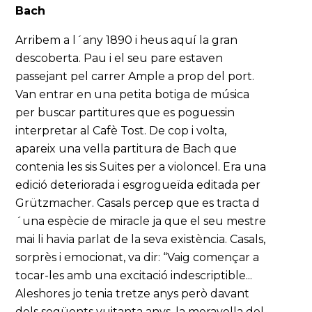
Bach
Arribem a l´any 1890 i heus aquí la gran
descoberta. Pau i el seu pare estaven
passejant pel carrer Ample a prop del port.
Van entrar en una petita botiga de música
per buscar partitures que es poguessin
interpretar al Cafè Tost. De cop i volta,
apareix una vella partitura de Bach que
contenia les sis Suites per a violoncel. Era una
edició deteriorada i esgrogueïda editada per
Grützmacher. Casals percep que es tracta d
´una espècie de miracle ja que el seu mestre
mai li havia parlat de la seva existència. Casals,
sorprès i emocionat, va dir: “Vaig començar a
tocar-les amb una excitació indescriptible...
Aleshores jo tenia tretze anys però davant
dels següents vuitanta anys, la meravella del