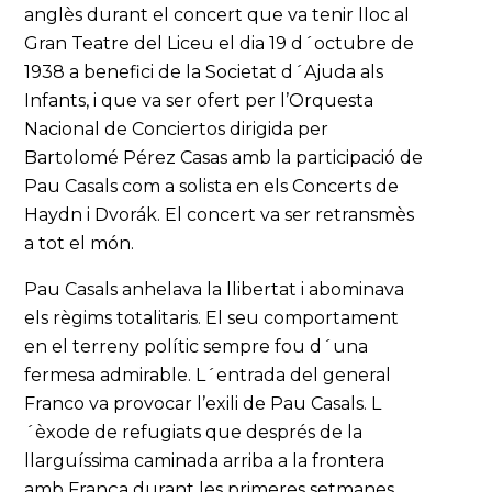
anglès durant el concert que va tenir lloc al
Gran Teatre del Liceu el dia 19 d´octubre de
1938 a benefici de la Societat d´Ajuda als
Infants, i que va ser ofert per l’Orquesta
Nacional de Conciertos dirigida per
Bartolomé Pérez Casas amb la participació de
Pau Casals com a solista en els Concerts de
Haydn i Dvorák. El concert va ser retransmès
a tot el món.
Pau Casals anhelava la llibertat i abominava
els règims totalitaris. El seu comportament
en el terreny polític sempre fou d´una
fermesa admirable. L´entrada del general
Franco va provocar l’exili de Pau Casals. L
´èxode de refugiats que després de la
llarguíssima caminada arriba a la frontera
amb França durant les primeres setmanes