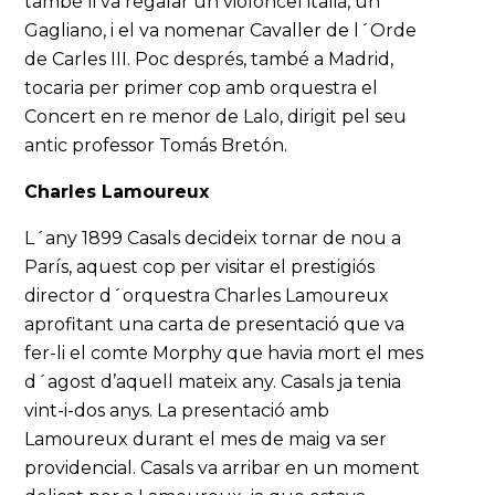
també li va regalar un violoncel italià, un
Gagliano, i el va nomenar Cavaller de l´Orde
de Carles III. Poc després, també a Madrid,
tocaria per primer cop amb orquestra el
Concert en re menor de Lalo, dirigit pel seu
antic professor Tomás Bretón.
Charles Lamoureux
L´any 1899 Casals decideix tornar de nou a
París, aquest cop per visitar el prestigiós
director d´orquestra Charles Lamoureux
aprofitant una carta de presentació que va
fer-li el comte Morphy que havia mort el mes
d´agost d’aquell mateix any. Casals ja tenia
vint-i-dos anys. La presentació amb
Lamoureux durant el mes de maig va ser
providencial. Casals va arribar en un moment