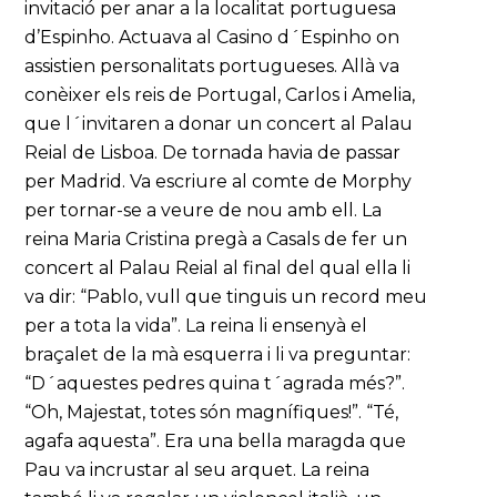
invitació per anar a la localitat portuguesa
d’Espinho. Actuava al Casino d´Espinho on
assistien personalitats portugueses. Allà va
conèixer els reis de Portugal, Carlos i Amelia,
que l´invitaren a donar un concert al Palau
Reial de Lisboa. De tornada havia de passar
per Madrid. Va escriure al comte de Morphy
per tornar-se a veure de nou amb ell. La
reina Maria Cristina pregà a Casals de fer un
concert al Palau Reial al final del qual ella li
va dir: “Pablo, vull que tinguis un record meu
per a tota la vida”. La reina li ensenyà el
braçalet de la mà esquerra i li va preguntar:
“D´aquestes pedres quina t´agrada més?”.
“Oh, Majestat, totes són magnífiques!”. “Té,
agafa aquesta”. Era una bella maragda que
Pau va incrustar al seu arquet. La reina