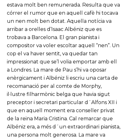
estava molt ben remunerada. Resulta que va
córrer el rumor que en aquell cafè hi tocava
un nen molt ben dotat. Aquella notícia va
arribar a orelles d’Isaac Albéniz que es
trobava a Barcelona. El gran pianista i
compositor va voler escoltar aquell “nen”. Un
cop el va haver sentit, va quedar tan
impressionat que se’l volia emportar amb ell
a Londres. La mare de Pau s’hi va oposar
enèrgicament i Albéniz li escriu una carta de
recomanació per al comte de Morphy,
il·lustre filharmònic belga que havia sigut
preceptor i secretari particular d´Alfons XII i
que en aquell moment era conseller privat
de la reina Maria Cristina. Cal remarcar que
Albéniz era, a més d´un extraordinari pianista,
una persona molt generosa. La mare va