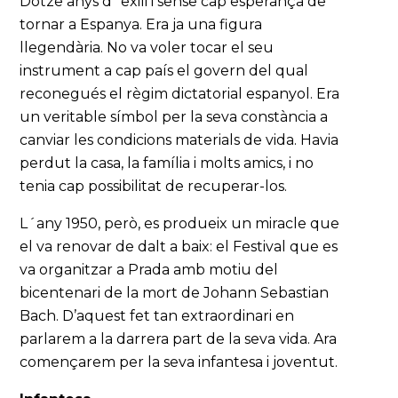
Dotze anys d´exili i sense cap esperança de
tornar a Espanya. Era ja una figura
llegendària. No va voler tocar el seu
instrument a cap país el govern del qual
reconegués el règim dictatorial espanyol. Era
un veritable símbol per la seva constància a
canviar les condicions materials de vida. Havia
perdut la casa, la família i molts amics, i no
tenia cap possibilitat de recuperar-los.
L´any 1950, però, es produeix un miracle que
el va renovar de dalt a baix: el Festival que es
va organitzar a Prada amb motiu del
bicentenari de la mort de Johann Sebastian
Bach. D’aquest fet tan extraordinari en
parlarem a la darrera part de la seva vida. Ara
començarem per la seva infantesa i joventut.