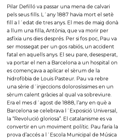
Pilar Defilló va passar una mena de calvari
pels seus fills. L´any 1887 havia mort el setè
fill a l´edat de tres anys. El mes de maig donà
a llum una filla, Antònia, que va morir per
asfíxia uns dies després. Per si fos poc, Pau va
ser mossegat per un gos rabiós, un accident
fatal en aquells anys. El seu pare, desesperat,
va portar el nen a Barcelona a un hospital on
es començava a aplicar el sèrum de la
hidrofòbia de Louis Pasteur. Pau va rebre
una sèrie d´injeccions dolorosíssimes en un
sèrum calent gràcies al qual va sobreviure.
Era el mes d´agost de 1888, l’any en què a
Barcelona se celebrava l´Exposició Universal,
la “Revolució gloriosa”. El catalanisme es va
convertir en un moviment polític. Pau faria la
prova d’accés a l´Escola Municipal de Música