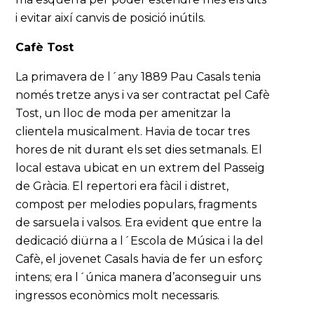
i evitar així canvis de posició inútils.
Cafè Tost
La primavera de l´any 1889 Pau Casals tenia
només tretze anys i va ser contractat pel Cafè
Tost, un lloc de moda per amenitzar la
clientela musicalment. Havia de tocar tres
hores de nit durant els set dies setmanals. El
local estava ubicat en un extrem del Passeig
de Gràcia. El repertori era fàcil i distret,
compost per melodies populars, fragments
de sarsuela i valsos. Era evident que entre la
dedicació diürna a l´Escola de Música i la del
Cafè, el jovenet Casals havia de fer un esforç
intens; era l´única manera d’aconseguir uns
ingressos econòmics molt necessaris.