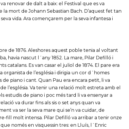
a renovar de dalt a baix: el Festival que es va
e la mort de Johann Sebastian Bach. D’aquest fet tan
a seva vida. Ara començarem per la seva infantesa i
bre de 1876. Aleshores aquest poble tenia al voltant
ba, havia nascut l´any 1852. La mare, Pilar Defilló i
s catalans. Es van casar el juliol de 1874. El pare era
ra organista de l’església i dirigia un cor d´homes
 de piano i cant. Quan Pau era encara petit, li va
e l’església. Va tenir una relació molt estreta amb el
s estudis de piano i poc més tard li va ensenyar a
lació va durar fins als sis o set anys quan va
ent va ser la seva mare qui se’n va cuidar, de
ill molt intensa. Pilar Defilló va arribar a tenir onze
r que només en visquessin tres: en Lluís, l´Enric