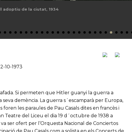
 adoptiu de la ciutat, 1934
22-10-1973
lafada. Si permeten que Hitler guanyi la guerra a
 la seva demència. La guerra s´escamparà per Europa,
s foren les paraules de Pau Casals dites en francès i
an Teatre del Liceu el dia 19 d´octubre de 1938 a
e va ser ofert per l’Orquesta Nacional de Conciertos
cipació de Pau Casals com a solista en els Concerts de