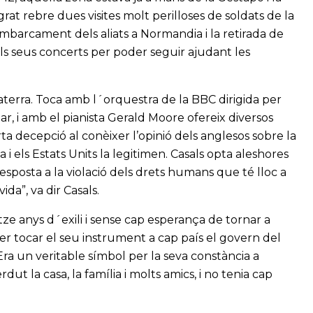
grat rebre dues visites molt perilloses de soldats de la
mbarcament dels aliats a Normandia i la retirada de
els seus concerts per poder seguir ajudant les
laterra. Toca amb l´orquestra de la BBC dirigida per
r, i amb el pianista Gerald Moore ofereix diversos
orta decepció al conèixer l’opinió dels anglesos sobre la
i els Estats Units la legitimen. Casals opta aleshores
esposta a la violació dels drets humans que té lloc a
ida”, va dir Casals.
ze anys d´exili i sense cap esperança de tornar a
ler tocar el seu instrument a cap país el govern del
ra un veritable símbol per la seva constància a
dut la casa, la família i molts amics, i no tenia cap