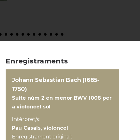
Enregistraments
Johann Sebastian Bach (1685-
1750)
Suite núm 2 en menor BWV 1008 per
a violoncel sol
Intèrpret/s:
Pau Casals, violoncel
Enregistrament original: