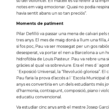
so del violoncel. Ell mateix es va referir a la im
notes em vaig emocionar. Quasi no podia respirar.
havia sentit abans un so tan preciós”.
Moments de patiment
Pilar Defilló va passar una mena de calvari pels s
tres anys. El mes de maig donà a llum una filla, 
si fos poc, Pau va ser mossegat per un gos rabiós
desesperat, va portar el nen a Barcelona a un h
hidrofòbia de Louis Pasteur. Pau va rebre una s
gràcies al qual va sobreviure. Era el mes d´agos
´Exposició Universal, la “Revolució gloriosa”. El
Pau faria la prova d’accés a l´Escola Municipal
anys es convertiria en un dels estudiants més j
d’harmonia, contrapunt, composició, piano i vio
educatiu convencional.
Va estudiar cinc anys amb el mestre Josep Garc