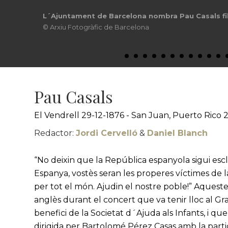
L´Ajuntament de Barcelona nombra Pau Casals fill
© Arxiu Fotogràfic de Barcelona
Pau Casals
El Vendrell 29-12-1876 - San Juan, Puerto Rico 
Redactor:
Jordi Cervelló
&
Daniel Blanch
“No deixin que la República espanyola sigui esc
Espanya, vostès seran les properes víctimes de
per tot el món. Ajudin el nostre poble!” Aqueste
anglès durant el concert que va tenir lloc al Gr
benefici de la Societat d´Ajuda als Infants, i qu
dirigida per Bartolomé Pérez Casas amb la parti