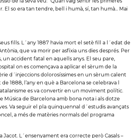
pressió de la seva veu: “Quan vaig sentir les primeres
 El so era tan tendre, bell i humà, sí, tan humà... Mai
eus fills. L´any 1887 havia mort el setè fill a l´edat de
Antònia, que va morir per asfíxia uns dies després. Per
, un accident fatal en aquells anys. El seu pare,
ospital on es començava a aplicar el sèrum de la
èrie d´injeccions dolorosíssimes en un sèrum calent
t de 1888, l’any en què a Barcelona se celebrava l
 catalanisme es va convertir en un moviment polític.
 de Música de Barcelona amb bona nota i als dotze
oves. Va seguir el pla quinquennal d´estudis avançats
loncel, a més de matèries normals del programa
ia Jacot. L´ensenyament era correcte però Casals –