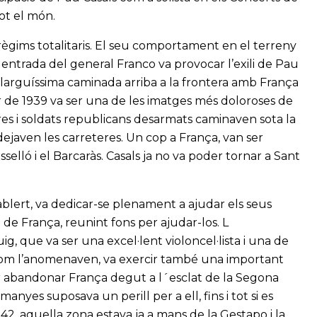
ot el món.
 règims totalitaris. El seu comportament en el terreny
entrada del general Franco va provocar l’exili de Pau
llarguíssima caminada arriba a la frontera amb França
 de 1939 va ser una de les imatges més doloroses de
ures i soldats republicans desarmats caminaven sota la
dejaven les carreteres. Un cop a França, van ser
elló i el Barcaràs. Casals ja no va poder tornar a Sant
ablert, va dedicar-se plenament a ajudar els seus
de França, reunint fons per ajudar-los. L
g, que va ser una excel·lent violoncel·lista i una de
l com l’anomenaven, va exercir també una important
per abandonar França degut a l´esclat de la Segona
yes suposava un perill per a ell, fins i tot si es
, aquella zona estava ja a mans de la Gestapo i la