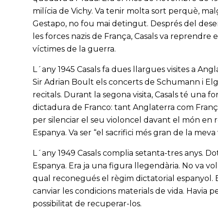
milícia de Vichy. Va tenir molta sort perquè, mal
Gestapo, no fou mai detingut. Després del dese
les forces nazis de França, Casals va reprendre 
víctimes de la guerra.
L´any 1945 Casals fa dues llargues visites a Ang
Sir Adrian Boult els concerts de Schumann i Elga
recitals. Durant la segona visita, Casals té una f
dictadura de Franco: tant Anglaterra com França 
per silenciar el seu violoncel davant el món en r
Espanya. Va ser “el sacrifici més gran de la meva v
L´any 1949 Casals complia setanta-tres anys. Dot
Espanya. Era ja una figura llegendària. No va vo
qual reconegués el règim dictatorial espanyol. E
canviar les condicions materials de vida. Havia per
possibilitat de recuperar-los.