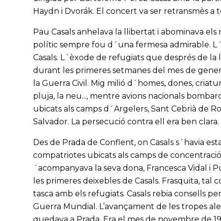
Haydn i Dvorák. El concert va ser retransmès a t
Pau Casals anhelava la llibertat i abominava els
polític sempre fou d´una fermesa admirable. L´
Casals. L´èxode de refugiats que després de la 
durant les primeres setmanes del mes de gener
la Guerra Civil. Mig milió d´homes, dones, criat
pluja, la neu..., mentre avions nacionals bombar
ubicats als camps d´Argelers, Sant Cebrià de Ross
Salvador. La persecució contra ell era ben clara.
Des de Prada de Conflent, on Casals s´havia est
compatriotes ubicats als camps de concentració 
´acompanyava la seva dona, Francesca Vidal i Pui
les primeres deixebles de Casals. Frasquita, ta
tasca amb els refugiats. Casals rebia consells 
Guerra Mundial. L’avançament de les tropes aleman
quedava a Prada. Era el mes de novembre de 1942