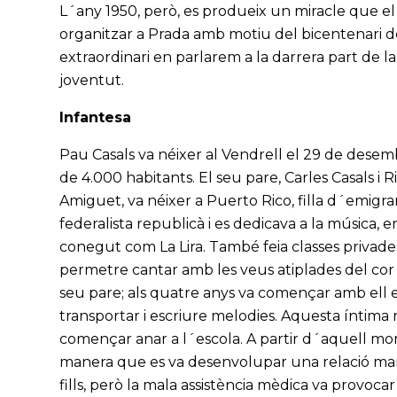
L´any 1950, però, es produeix un miracle que el v
organitzar a Prada amb motiu del bicentenari d
extraordinari en parlarem a la darrera part de l
joventut.
Infantesa
Pau Casals va néixer al Vendrell el 29 de desem
de 4.000 habitants. El seu pare, Carles Casals i Ri
Amiguet, va néixer a Puerto Rico, filla d´emigrant
federalista republicà i es dedicava a la música, e
conegut com La Lira. També feia classes privades
permetre cantar amb les veus atiplades del cor d
seu pare; als quatre anys va començar amb ell el
transportar i escriure melodies. Aquesta íntima re
començar anar a l´escola. A partir d´aquell mom
manera que es va desenvolupar una relació mare-f
fills, però la mala assistència mèdica va provoca