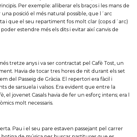
ncipis. Per exemple: alliberar els braços i les mans de
 una posició el més natural possible, que l´arc
ta i que el seu repartiment fos molt clar (cops d´arc)
oder estendre més els dits i evitar així canvis de
s tretze anys i va ser contractat pel Cafè Tost, un
ent. Havia de tocar tres hores de nit durant els set
m del Passeig de Gràcia. El repertori era fàcil i
s de sarsuela i valsos. Era evident que entre la
è, el jovenet Casals havia de fer un esforç intens; era l
òmics molt necessaris.
rta. Pau i el seu pare estaven passejant pel carrer
a botiga de música per buscar partitures que es