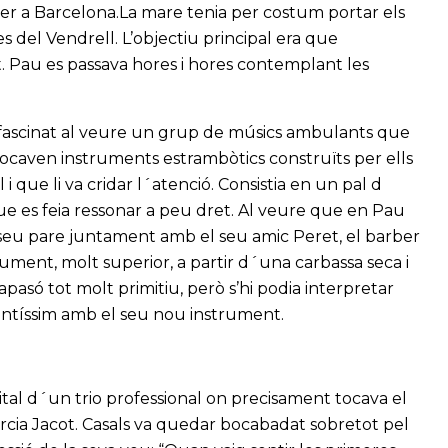
xer a Barcelona.La mare tenia per costum portar els
res del Vendrell. L’objectiu principal era que
. Pau es passava hores i hores contemplant les
el fascinat al veure un grup de músics ambulants que
 tocaven instruments estrambòtics construïts per ells
 que li va cridar l´atenció. Consistia en un pal d
ue es feia ressonar a peu dret. Al veure que en Pau
 seu pare juntament amb el seu amic Peret, el barber
rument, molt superior, a partir d´una carbassa seca i
pasó tot molt primitiu, però s’hi podia interpretar
ntíssim amb el seu nou instrument.
ital d´un trio professional on precisament tocava el
arcia Jacot. Casals va quedar bocabadat sobretot pel