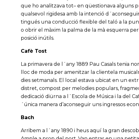
que ho analitzava tot– en qüestionava alguns pri
qualsevol rigidesa amb la intenció d´aconseguir
tingués una conducció flexible del taló a la pun
o obrir el màxim la palma de la mà esquerra per p
posició inútils.
Cafè Tost
La primavera de l´any 1889 Pau Casals tenia nomé
lloc de moda per amenitzar la clientela musicalm
dies setmanals. El local estava ubicat en un extre
distret, compost per melodies populars, fragment
dedicació diürna a l´Escola de Música i la del Caf
´única manera d’aconseguir uns ingressos econ
Bach
Arribem a l´any 1890 i heus aquí la gran descobe
Ample a prop del port. Van entrar en una petit