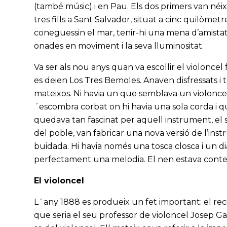
(també músic) i en Pau. Els dos primers van néi
tres fills a Sant Salvador, situat a cinc quilòmet
coneguessin el mar, tenir-hi una mena d’amistat
onades en moviment i la seva lluminositat.
Va ser als nou anys quan va escollir el violonc
es deien Los Tres Bemoles. Anaven disfressats i
mateixos. Ni havia un que semblava un violoncel i
´escombra corbat on hi havia una sola corda i q
quedava tan fascinat per aquell instrument, el
del poble, van fabricar una nova versió de l’inst
buidada. Hi havia només una tosca closca i un dia
perfectament una melodia. El nen estava conte
El violoncel
L´any 1888 es produeix un fet important: el rec
que seria el seu professor de violoncel Josep G