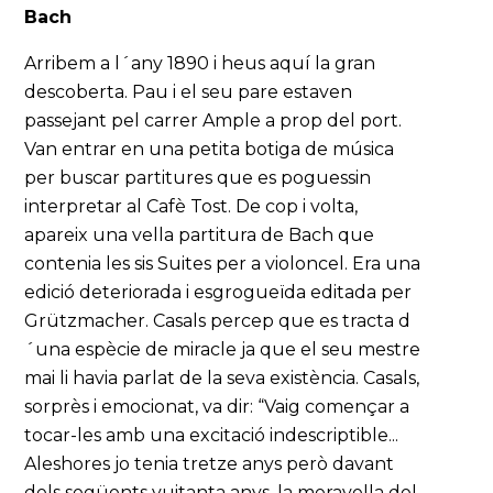
Bach
Arribem a l´any 1890 i heus aquí la gran
descoberta. Pau i el seu pare estaven
passejant pel carrer Ample a prop del port.
Van entrar en una petita botiga de música
per buscar partitures que es poguessin
interpretar al Cafè Tost. De cop i volta,
apareix una vella partitura de Bach que
contenia les sis Suites per a violoncel. Era una
edició deteriorada i esgrogueïda editada per
Grützmacher. Casals percep que es tracta d
´una espècie de miracle ja que el seu mestre
mai li havia parlat de la seva existència. Casals,
sorprès i emocionat, va dir: “Vaig començar a
tocar-les amb una excitació indescriptible...
Aleshores jo tenia tretze anys però davant
dels següents vuitanta anys, la meravella del