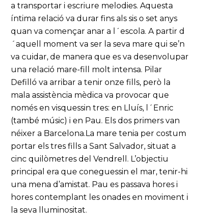
a transportar i escriure melodies. Aquesta
íntima relació va durar fins als sis o set anys
quan va començar anar a l´escola. A partir d
´aquell moment va ser la seva mare qui se’n
va cuidar, de manera que es va desenvolupar
una relació mare-fill molt intensa. Pilar
Defilló va arribar a tenir onze fills, però la
mala assistència mèdica va provocar que
només en visquessin tres: en Lluís, l´Enric
(també músic) i en Pau. Els dos primers van
néixer a Barcelona.La mare tenia per costum
portar els tres fills a Sant Salvador, situat a
cinc quilòmetres del Vendrell. L’objectiu
principal era que coneguessin el mar, tenir-hi
una mena d’amistat. Pau es passava hores i
hores contemplant les onades en moviment i
la seva lluminositat.