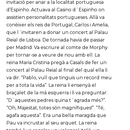
invitació per anar a la localitat portuguesa
d’Espinho. Actuava al Casino d´Espinho on
assistien personalitats portugueses. Allà va
conèixer els reis de Portugal, Carlos i Amelia,
que l´invitaren a donar un concert al Palau
Reial de Lisboa. De tornada havia de passar
per Madrid. Va escriure al comte de Morphy
per tornar-se a veure de nou amb ell. La
reina Maria Cristina pregà a Casals de fer un
concert al Palau Reial al final del qual ella li
va dir: “Pablo, vull que tinguis un record meu
per a tota la vida”. La reina li ensenyà el
braçalet de la mà esquerra i li va preguntar:
“D´aquestes pedres quina t´agrada més?”.
“Oh, Majestat, totes són magnífiques!”. “Té,
agafa aquesta”. Era una bella maragda que
Pau va incrustar al seu arquet. La reina