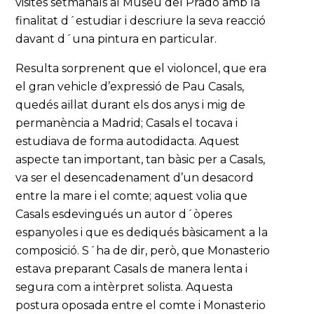
visites setmanals al Museu del Prado amb la
finalitat d´estudiar i descriure la seva reacció
davant d´una pintura en particular.
Resulta sorprenent que el violoncel, que era
el gran vehicle d’expressió de Pau Casals,
quedés aïllat durant els dos anys i mig de
permanència a Madrid; Casals el tocava i
estudiava de forma autodidacta. Aquest
aspecte tan important, tan bàsic per a Casals,
va ser el desencadenament d’un desacord
entre la mare i el comte; aquest volia que
Casals esdevingués un autor d´òperes
espanyoles i que es dediqués bàsicament a la
composició. S´ha de dir, però, que Monasterio
estava preparant Casals de manera lenta i
segura com a intèrpret solista. Aquesta
postura oposada entre el comte i Monasterio