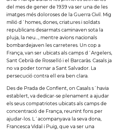
del mes de gener de 1939 va ser una de les
imatges més doloroses de la Guerra Civil. Mig
milió d´homes, dones, criatures i soldats
republicans desarmats caminaven sota la
pluja, la neu..., mentre avions nacionals
bombardejaven les carreteres. Un cop a
França, van ser ubicats als camps d´Argelers,
Sant Cebrià de Rosselló i el Barcaràs. Casals ja
no va poder tornar a Sant Salvador. La
persecució contra ell era ben clara.
Des de Prada de Conflent, on Casals s´havia
establert, va dedicar-se plenament a ajudar
els seus compatriotes ubicats als camps de
concentració de França, reunint fons per
ajudar-los. L´acompanyava la seva dona,
Francesca Vidal i Puig, que va ser una