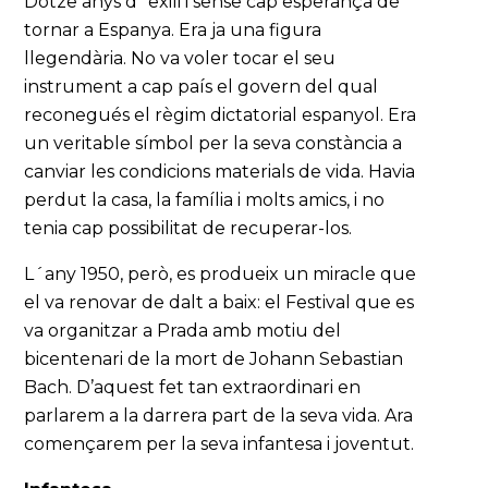
Dotze anys d´exili i sense cap esperança de
tornar a Espanya. Era ja una figura
llegendària. No va voler tocar el seu
instrument a cap país el govern del qual
reconegués el règim dictatorial espanyol. Era
un veritable símbol per la seva constància a
canviar les condicions materials de vida. Havia
perdut la casa, la família i molts amics, i no
tenia cap possibilitat de recuperar-los.
L´any 1950, però, es produeix un miracle que
el va renovar de dalt a baix: el Festival que es
va organitzar a Prada amb motiu del
bicentenari de la mort de Johann Sebastian
Bach. D’aquest fet tan extraordinari en
parlarem a la darrera part de la seva vida. Ara
començarem per la seva infantesa i joventut.