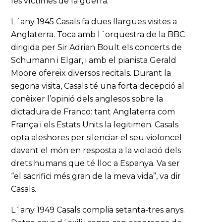
les víctimes de la guerra.
L´any 1945 Casals fa dues llargues visites a
Anglaterra. Toca amb l´orquestra de la BBC
dirigida per Sir Adrian Boult els concerts de
Schumann i Elgar, i amb el pianista Gerald
Moore ofereix diversos recitals. Durant la
segona visita, Casals té una forta decepció al
conèixer l’opinió dels anglesos sobre la
dictadura de Franco: tant Anglaterra com
França i els Estats Units la legitimen. Casals
opta aleshores per silenciar el seu violoncel
davant el món en resposta a la violació dels
drets humans que té lloc a Espanya. Va ser
“el sacrifici més gran de la meva vida”, va dir
Casals.
L´any 1949 Casals complia setanta-tres anys.