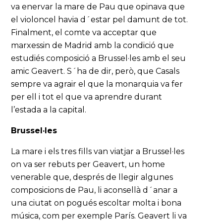
va enervar la mare de Pau que opinava que
el violoncel havia d´estar pel damunt de tot.
Finalment, el comte va acceptar que
marxessin de Madrid amb la condició que
estudiés composició a Brussel·les amb el seu
amic Geavert. S´ha de dir, però, que Casals
sempre va agrair el que la monarquia va fer
per ell i tot el que va aprendre durant
l’estada a la capital.
Brussel·les
La mare i els tres fills van viatjar a Brussel·les
on va ser rebuts per Geavert, un home
venerable que, després de llegir algunes
composicions de Pau, li aconsellà d´anar a
una ciutat on pogués escoltar molta i bona
música, com per exemple París. Geavert li va