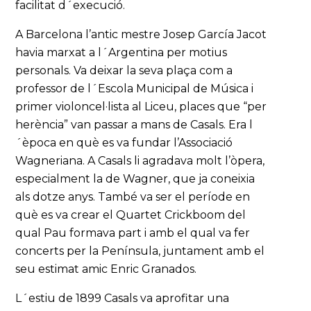
facilitat d´execució.
A Barcelona l’antic mestre Josep García Jacot
havia marxat a l´Argentina per motius
personals. Va deixar la seva plaça com a
professor de l´Escola Municipal de Música i
primer violoncel·lista al Liceu, places que “per
herència” van passar a mans de Casals. Era l
´època en què es va fundar l’Associació
Wagneriana. A Casals li agradava molt l’òpera,
especialment la de Wagner, que ja coneixia
als dotze anys. També va ser el període en
què es va crear el Quartet Crickboom del
qual Pau formava part i amb el qual va fer
concerts per la Península, juntament amb el
seu estimat amic Enric Granados.
L´estiu de 1899 Casals va aprofitar una