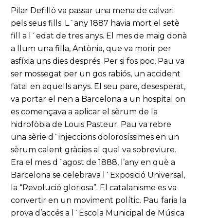
Pilar Defilló va passar una mena de calvari
pels seus fills. L´any 1887 havia mort el setè
fill a l´edat de tres anys. El mes de maig donà
a llum una filla, Antònia, que va morir per
asfíxia uns dies després. Per si fos poc, Pau va
ser mossegat per un gos rabiós, un accident
fatal en aquells anys. El seu pare, desesperat,
va portar el nen a Barcelona a un hospital on
es començava a aplicar el sèrum de la
hidrofòbia de Louis Pasteur. Pau va rebre
una sèrie d´injeccions dolorosíssimes en un
sèrum calent gràcies al qual va sobreviure.
Era el mes d´agost de 1888, l’any en què a
Barcelona se celebrava l´Exposició Universal,
la “Revolució gloriosa”. El catalanisme es va
convertir en un moviment polític. Pau faria la
prova d’accés a l´Escola Municipal de Música