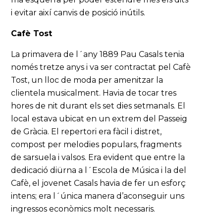
i evitar així canvis de posició inútils.
Cafè Tost
La primavera de l´any 1889 Pau Casals tenia
només tretze anys i va ser contractat pel Cafè
Tost, un lloc de moda per amenitzar la
clientela musicalment. Havia de tocar tres
hores de nit durant els set dies setmanals. El
local estava ubicat en un extrem del Passeig
de Gràcia. El repertori era fàcil i distret,
compost per melodies populars, fragments
de sarsuela i valsos. Era evident que entre la
dedicació diürna a l´Escola de Música i la del
Cafè, el jovenet Casals havia de fer un esforç
intens; era l´única manera d’aconseguir uns
ingressos econòmics molt necessaris.