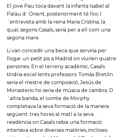
El jove Pau toca davant la infanta Isabel al
Palau d´Orient, posteriorment té lloc l
´entrevista amb la reina Maria Cristina, la
qual, segons Casals, seria per a ell com una
segona mare.
Li van concedir una beca que serviria per
llogar un petit pis a Madrid on viurien quatre
persones. En el terreny acadèmic, Casals
tindria excel·lents professors: Tomás Bretón
seria el mestre de composició, Jesús de
Monasterio ho seria de música de cambra. D
´altra banda, el comte de Morphy
completava la seva formació de la manera
següent: tres hores al matí a la seva
residència on Casals rebia una formació
intensiva sobre diverses matèries, incloses