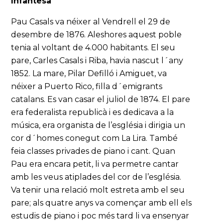
Infantesa
Pau Casals va néixer al Vendrell el 29 de
desembre de 1876. Aleshores aquest poble
tenia al voltant de 4.000 habitants. El seu
pare, Carles Casals i Riba, havia nascut l´any
1852. La mare, Pilar Defilló i Amiguet, va
néixer a Puerto Rico, filla d´emigrants
catalans. Es van casar el juliol de 1874. El pare
era federalista republicà i es dedicava a la
música, era organista de l’església i dirigia un
cor d´homes conegut com La Lira. També
feia classes privades de piano i cant. Quan
Pau era encara petit, li va permetre cantar
amb les veus atiplades del cor de l’església.
Va tenir una relació molt estreta amb el seu
pare; als quatre anys va començar amb ell els
estudis de piano i poc més tard li va ensenyar