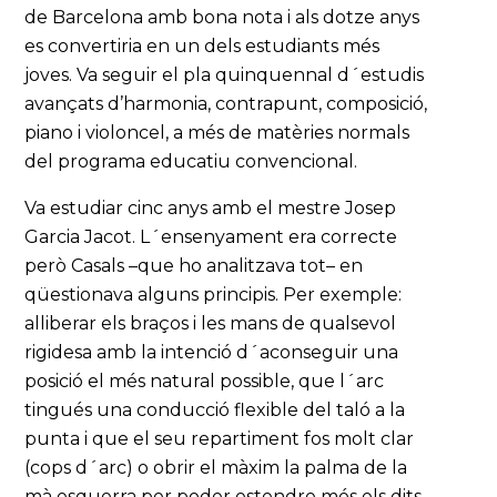
de Barcelona amb bona nota i als dotze anys
es convertiria en un dels estudiants més
joves. Va seguir el pla quinquennal d´estudis
avançats d’harmonia, contrapunt, composició,
piano i violoncel, a més de matèries normals
del programa educatiu convencional.
Va estudiar cinc anys amb el mestre Josep
Garcia Jacot. L´ensenyament era correcte
però Casals –que ho analitzava tot– en
qüestionava alguns principis. Per exemple:
alliberar els braços i les mans de qualsevol
rigidesa amb la intenció d´aconseguir una
posició el més natural possible, que l´arc
tingués una conducció flexible del taló a la
punta i que el seu repartiment fos molt clar
(cops d´arc) o obrir el màxim la palma de la
mà esquerra per poder estendre més els dits