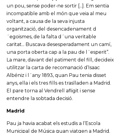
un pou, sense poder-ne sortir [...]. Em sentia
incompatible amb el món que veia al meu
voltant, a causa de la seva injusta
organització, del desencadenament d
´egoismes, de la falta d´una veritable
caritat... Buscava desesperadament un camí,
una porta oberta cap a la pau de l´esperit”.
La mare, davant del patiment del fill, decideix
utilitzar la carta de recomanació d’Isaac
Albéniz i l´any 1893, quan Pau tenia disset
anys, ella i els tres fills es traslladen a Madrid.
El pare torna al Vendrell afligit i sense
entendre la sobtada decisió.
Madrid
Pau ja havia acabat els estudis a l’Escola
Municipal de Música quan viatgen a Madrid.