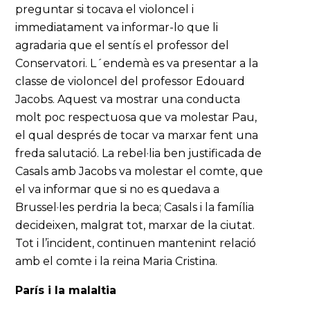
preguntar si tocava el violoncel i
immediatament va informar-lo que li
agradaria que el sentís el professor del
Conservatori. L´endemà es va presentar a la
classe de violoncel del professor Edouard
Jacobs. Aquest va mostrar una conducta
molt poc respectuosa que va molestar Pau,
el qual després de tocar va marxar fent una
freda salutació. La rebel·lia ben justificada de
Casals amb Jacobs va molestar el comte, que
el va informar que si no es quedava a
Brussel·les perdria la beca; Casals i la família
decideixen, malgrat tot, marxar de la ciutat.
Tot i l’incident, continuen mantenint relació
amb el comte i la reina Maria Cristina.
París i la malaltia