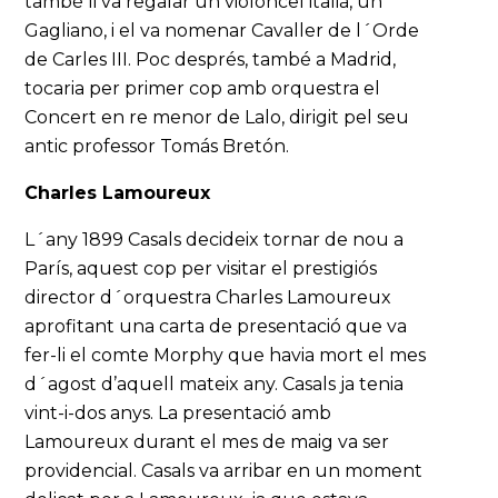
també li va regalar un violoncel italià, un
Gagliano, i el va nomenar Cavaller de l´Orde
de Carles III. Poc després, també a Madrid,
tocaria per primer cop amb orquestra el
Concert en re menor de Lalo, dirigit pel seu
antic professor Tomás Bretón.
Charles Lamoureux
L´any 1899 Casals decideix tornar de nou a
París, aquest cop per visitar el prestigiós
director d´orquestra Charles Lamoureux
aprofitant una carta de presentació que va
fer-li el comte Morphy que havia mort el mes
d´agost d’aquell mateix any. Casals ja tenia
vint-i-dos anys. La presentació amb
Lamoureux durant el mes de maig va ser
providencial. Casals va arribar en un moment