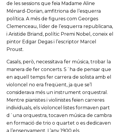
de les sessions que feia Madame Aline
Ménard-Dorian, amfitriona de l’esquerra
política. A més de figures com Georges
Clemenceau, líder de l’esquerra republicana,
i Aristide Briand, polític Premi Nobel, coneix el
pintor Edgar Degas i l’escriptor Marcel
Proust.
Casals, però, necessitava fer música, trobar la
manera de fer concerts. S´ha de pensar que
en aquell temps fer carrera de solista amb el
violoncel no era freqüent, ja que se’l
considerava més un instrument orquestral.
Mentre pianistes i violinistes feien carreres
individuals, els violoncel·listes formaven part
d´una orquestra, tocaven música de cambra
en formació de trio o quartet o es dedicaven
a l’ensenyament. L’any 1900 els