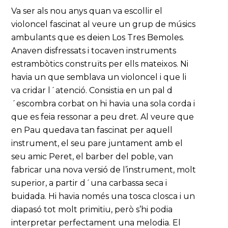
Va ser als nou anys quan va escollir el
violoncel fascinat al veure un grup de músics
ambulants que es deien Los Tres Bemoles.
Anaven disfressats i tocaven instruments
estrambòtics construïts per ells mateixos. Ni
havia un que semblava un violoncel i que li
va cridar l´atenció. Consistia en un pal d
´escombra corbat on hi havia una sola corda i
que es feia ressonar a peu dret. Al veure que
en Pau quedava tan fascinat per aquell
instrument, el seu pare juntament amb el
seu amic Peret, el barber del poble, van
fabricar una nova versió de l’instrument, molt
superior, a partir d´una carbassa seca i
buidada. Hi havia només una tosca closca i un
diapasó tot molt primitiu, però s’hi podia
interpretar perfectament una melodia. El