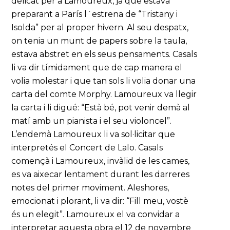
delicat per a Lamoureux, ja que estava
preparant a París l´estrena de “Tristany i
Isolda” per al proper hivern. Al seu despatx,
on tenia un munt de papers sobre la taula,
estava abstret en els seus pensaments. Casals
li va dir tímidament que de cap manera el
volia molestar i que tan sols li volia donar una
carta del comte Morphy. Lamoureux va llegir
la carta i li digué: “Està bé, pot venir demà al
matí amb un pianista i el seu violoncel”.
L’endemà Lamoureux li va sol·licitar que
interpretés el Concert de Lalo. Casals
començà i Lamoureux, invàlid de les cames,
es va aixecar lentament durant les darreres
notes del primer moviment. Aleshores,
emocionat i plorant, li va dir: “Fill meu, vostè
és un elegit”. Lamoureux el va convidar a
interpretar aquesta obra el 12 de novembre