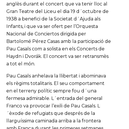
anglès durant el concert que va tenir lloc al
Gran Teatre del Liceu el dia 19 d´octubre de
1938 a benefici de la Societat d´Ajuda als
Infants, i que va ser ofert per l’Orquesta
Nacional de Conciertos dirigida per
Bartolomé Pérez Casas amb la participació de
Pau Casals com a solista en els Concerts de
Haydn i Dvorák. El concert va ser retransmès
a tot el món.
Pau Casals anhelava la llibertat i abominava
els règims totalitaris. El seu comportament
en el terreny polític sempre fou d´una
fermesa admirable. L´entrada del general
Franco va provocar l’exili de Pau Casals. L
´èxode de refugiats que després de la
llarguíssima caminada arriba a la frontera
amb França durant les primeres setmanes