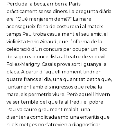
Perduda la beca, arriben a París
pràcticament sense diners. La pregunta diària
era: “Què menjarem demà?” La mare
aconsegueix feina de costurera i al mateix
temps Pau troba casualment el seu amic, el
violinista Enric Ainaud, que l’informa de la
celebració d’un concurs per ocupar un lloc
de segon violoncel·lista al teatre de vodevil
Folies-Marigny. Casals prova sort i guanya la
plaça. A partir d´aquell moment tindrien
quatre francs al dia, una quantitat petita que,
juntament amb els ingressos que rebia la
mare, els permetria viure. Però aquell hivern
va ser terrible pel que fa al fred, i el pobre
Pau va caure greument malalt: una
disenteria complicada amb una enteritis que
ni els metges no s’atrevien a diagnosticar