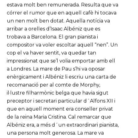
estava molt ben remunerada. Resulta que va
córrer el rumor que en aquell cafè hi tocava
un nen molt ben dotat. Aquella notícia va
arribar a orelles d’Isaac Albéniz que es
trobava a Barcelona. El gran pianista i
compositor va voler escoltar aquell “nen”. Un
cop el va haver sentit, va quedar tan
impressionat que se’l volia emportar amb ell
a Londres. La mare de Pau s’hi va oposar
enèrgicament i Albéniz li escriu una carta de
recomanació per al comte de Morphy,
il·lustre filharmònic belga que havia sigut
preceptor i secretari particular d´Alfons XII i
que en aquell moment era conseller privat
de la reina Maria Cristina. Cal remarcar que
Albéniz era, a més d´un extraordinari pianista,
una persona molt generosa. La mare va