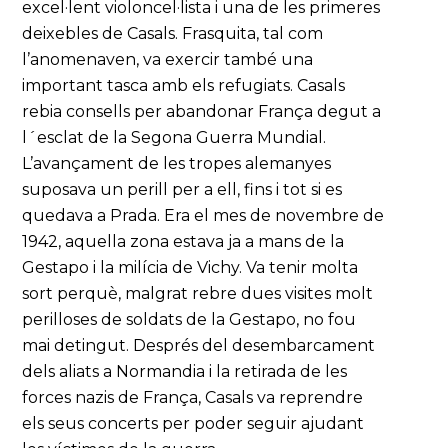
excel·lent violoncel·lista i una de les primeres
deixebles de Casals. Frasquita, tal com
l’anomenaven, va exercir també una
important tasca amb els refugiats. Casals
rebia consells per abandonar França degut a
l´esclat de la Segona Guerra Mundial.
L’avançament de les tropes alemanyes
suposava un perill per a ell, fins i tot si es
quedava a Prada. Era el mes de novembre de
1942, aquella zona estava ja a mans de la
Gestapo i la milícia de Vichy. Va tenir molta
sort perquè, malgrat rebre dues visites molt
perilloses de soldats de la Gestapo, no fou
mai detingut. Després del desembarcament
dels aliats a Normandia i la retirada de les
forces nazis de França, Casals va reprendre
els seus concerts per poder seguir ajudant