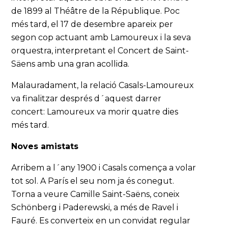
de 1899 al Théâtre de la République. Poc
més tard, el 17 de desembre apareix per
segon cop actuant amb Lamoureux i la seva
orquestra, interpretant el Concert de Saint-
Säens amb una gran acollida.
Malauradament, la relació Casals-Lamoureux
va finalitzar després d´aquest darrer
concert: Lamoureux va morir quatre dies
més tard.
Noves amistats
Arribem a l´any 1900 i Casals comença a volar
tot sol. A París el seu nom ja és conegut.
Torna a veure Camille Saint-Saëns, coneix
Schönberg i Paderewski, a més de Ravel i
Fauré. Es converteix en un convidat regular