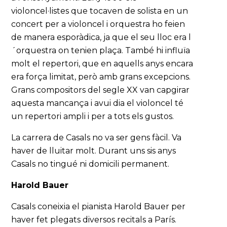
violoncel·listes que tocaven de solista en un
concert per a violoncel i orquestra ho feien
de manera esporàdica, ja que el seu lloc era l
´orquestra on tenien plaça. També hi influïa
molt el repertori, que en aquells anys encara
era força limitat, però amb grans excepcions.
Grans compositors del segle XX van capgirar
aquesta mancança i avui dia el violoncel té
un repertori ampli i per a tots els gustos.
La carrera de Casals no va ser gens fàcil. Va
haver de lluitar molt. Durant uns sis anys
Casals no tingué ni domicili permanent.
Harold Bauer
Casals coneixia el pianista Harold Bauer per
haver fet plegats diversos recitals a París.