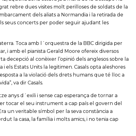
grat rebre dues visites molt perilloses de soldats de la
mbarcament dels aliats a Normandia i la retirada de
els seus concerts per poder seguir ajudant les
laterra. Toca amb l´orquestra de la BBC dirigida per
r, i amb el pianista Gerald Moore ofereix diversos
orta decepció al conèixer l’opinió dels anglesos sobre la
i els Estats Units la legitimen. Casals opta aleshores
esposta a la violació dels drets humans que té lloc a
ida”, va dir Casals.
ze anys d´exili i sense cap esperança de tornar a
ler tocar el seu instrument a cap país el govern del
ra un veritable símbol per la seva constància a
dut la casa, la família i molts amics, i no tenia cap