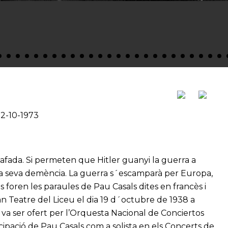
22-10-1973
lafada. Si permeten que Hitler guanyi la guerra a
 la seva demència. La guerra s´escamparà per Europa,
s foren les paraules de Pau Casals dites en francès i
an Teatre del Liceu el dia 19 d´octubre de 1938 a
e va ser ofert per l’Orquesta Nacional de Conciertos
cipació de Pau Casals com a solista en els Concerts de