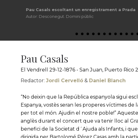
Pau Casals escoltant un enregistrament a Prada
Autor: Desconegut. Domini públic
Pau Casals
El Vendrell 29-12-1876 - San Juan, Puerto Rico 
Redactor:
Jordi Cervelló
&
Daniel Blanch
“No deixin que la República espanyola sigui esc
Espanya, vostès seran les properes víctimes de
per tot el món. Ajudin el nostre poble!” Aqueste
anglès durant el concert que va tenir lloc al Gr
benefici de la Societat d´Ajuda als Infants, i qu
dirigida per Bartolomé Pérez Casas amb la parti