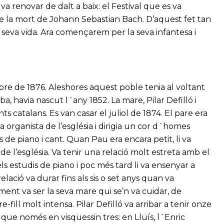
a renovar de dalt a baix: el Festival que es va
e la mort de Johann Sebastian Bach. D’aquest fet tan
a seva vida. Ara començarem per la seva infantesa i
bre de 1876. Aleshores aquest poble tenia al voltant
ba, havia nascut l´any 1852. La mare, Pilar Defilló i
s catalans. Es van casar el juliol de 1874. El pare era
ra organista de l’església i dirigia un cor d´homes
 de piano i cant. Quan Pau era encara petit, li va
e l’església. Va tenir una relació molt estreta amb el
s estudis de piano i poc més tard li va ensenyar a
lació va durar fins als sis o set anys quan va
ent va ser la seva mare qui se’n va cuidar, de
ill molt intensa. Pilar Defilló va arribar a tenir onze
r que només en visquessin tres: en Lluís, l´Enric