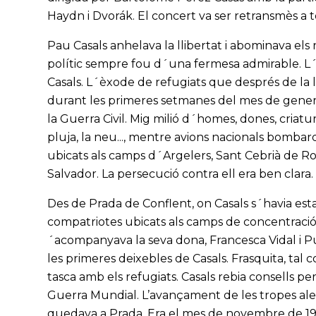
Haydn i Dvorák. El concert va ser retransmès a t
Pau Casals anhelava la llibertat i abominava els
polític sempre fou d´una fermesa admirable. L´
Casals. L´èxode de refugiats que després de la 
durant les primeres setmanes del mes de gener
la Guerra Civil. Mig milió d´homes, dones, criat
pluja, la neu..., mentre avions nacionals bombar
ubicats als camps d´Argelers, Sant Cebrià de Ross
Salvador. La persecució contra ell era ben clara.
Des de Prada de Conflent, on Casals s´havia est
compatriotes ubicats als camps de concentració 
´acompanyava la seva dona, Francesca Vidal i Pui
les primeres deixebles de Casals. Frasquita, ta
tasca amb els refugiats. Casals rebia consells 
Guerra Mundial. L’avançament de les tropes aleman
quedava a Prada. Era el mes de novembre de 1942