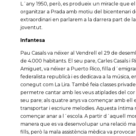
L´any 1950, però, es produeix un miracle que el v
organitzar a Prada amb motiu del bicentenari d
extraordinari en parlarem a la darrera part de l
joventut.
Infantesa
Pau Casals va néixer al Vendrell el 29 de desem
de 4.000 habitants. El seu pare, Carles Casals i Ri
Amiguet, va néixer a Puerto Rico, filla d´emigrant
federalista republicà i es dedicava a la música, e
conegut com La Lira. També feia classes privades
permetre cantar amb les veus atiplades del cor d
seu pare; als quatre anys va començar amb ell el
transportar i escriure melodies. Aquesta íntima re
començar anar a l´escola. A partir d´aquell mom
manera que es va desenvolupar una relació mare-f
fills, però la mala assistència mèdica va provoca