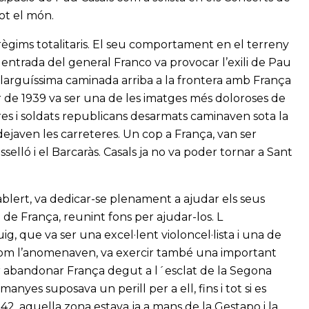
ot el món.
 règims totalitaris. El seu comportament en el terreny
entrada del general Franco va provocar l’exili de Pau
llarguíssima caminada arriba a la frontera amb França
 de 1939 va ser una de les imatges més doloroses de
ures i soldats republicans desarmats caminaven sota la
dejaven les carreteres. Un cop a França, van ser
elló i el Barcaràs. Casals ja no va poder tornar a Sant
ablert, va dedicar-se plenament a ajudar els seus
de França, reunint fons per ajudar-los. L
g, que va ser una excel·lent violoncel·lista i una de
l com l’anomenaven, va exercir també una important
per abandonar França degut a l´esclat de la Segona
yes suposava un perill per a ell, fins i tot si es
, aquella zona estava ja a mans de la Gestapo i la