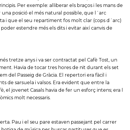
ncipis. Per exemple: alliberar els braços i les mans de
 una posició el més natural possible, que l´arc
ta i que el seu repartiment fos molt clar (cops d´arc)
oder estendre més els dits i evitar així canvis de
s tretze anys i va ser contractat pel Cafè Tost, un
ent. Havia de tocar tres hores de nit durant els set
m del Passeig de Gràcia. El repertori era fàcil i
s de sarsuela i valsos. Era evident que entre la
è, el jovenet Casals havia de fer un esforç intens; era l
òmics molt necessaris.
rta. Pau i el seu pare estaven passejant pel carrer
a botiga de música per buscar partitures que es