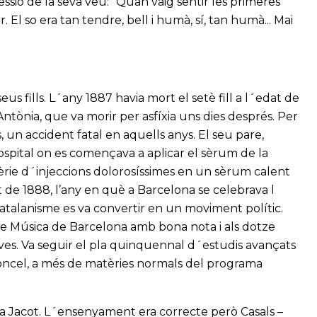
pressió de la seva veu: “Quan vaig sentir les primeres
 El so era tan tendre, bell i humà, sí, tan humà... Mai
eus fills. L´any 1887 havia mort el setè fill a l´edat de
Antònia, que va morir per asfíxia uns dies després. Per
, un accident fatal en aquells anys. El seu pare,
ospital on es començava a aplicar el sèrum de la
èrie d´injeccions dolorosíssimes en un sèrum calent
t de 1888, l’any en què a Barcelona se celebrava l
 catalanisme es va convertir en un moviment polític.
 de Música de Barcelona amb bona nota i als dotze
oves. Va seguir el pla quinquennal d´estudis avançats
loncel, a més de matèries normals del programa
ia Jacot. L´ensenyament era correcte però Casals –