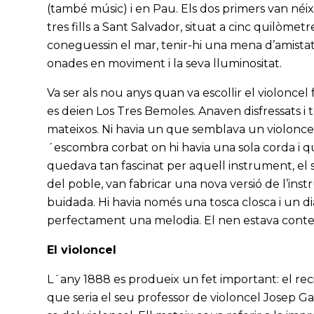
(també músic) i en Pau. Els dos primers van néi
tres fills a Sant Salvador, situat a cinc quilòmet
coneguessin el mar, tenir-hi una mena d’amistat
onades en moviment i la seva lluminositat.
Va ser als nou anys quan va escollir el violonc
es deien Los Tres Bemoles. Anaven disfressats i
mateixos. Ni havia un que semblava un violoncel i
´escombra corbat on hi havia una sola corda i q
quedava tan fascinat per aquell instrument, el
del poble, van fabricar una nova versió de l’inst
buidada. Hi havia només una tosca closca i un dia
perfectament una melodia. El nen estava conte
El violoncel
L´any 1888 es produeix un fet important: el rec
que seria el seu professor de violoncel Josep G