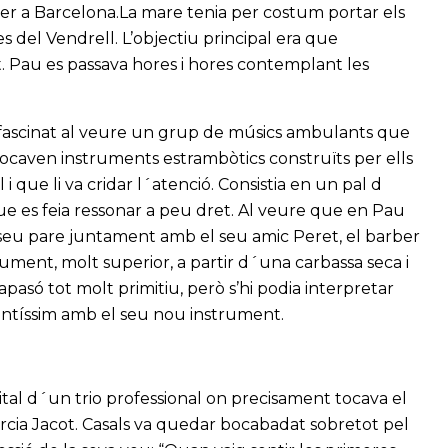
xer a Barcelona.La mare tenia per costum portar els
res del Vendrell. L’objectiu principal era que
. Pau es passava hores i hores contemplant les
el fascinat al veure un grup de músics ambulants que
 tocaven instruments estrambòtics construïts per ells
 que li va cridar l´atenció. Consistia en un pal d
ue es feia ressonar a peu dret. Al veure que en Pau
 seu pare juntament amb el seu amic Peret, el barber
rument, molt superior, a partir d´una carbassa seca i
pasó tot molt primitiu, però s’hi podia interpretar
ntíssim amb el seu nou instrument.
ital d´un trio professional on precisament tocava el
arcia Jacot. Casals va quedar bocabadat sobretot pel