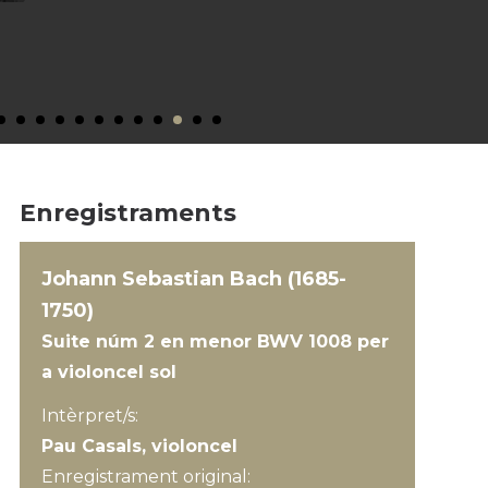
Enregistraments
Johann Sebastian Bach (1685-
1750)
Suite núm 2 en menor BWV 1008 per
a violoncel sol
Intèrpret/s:
Pau Casals, violoncel
Enregistrament original: