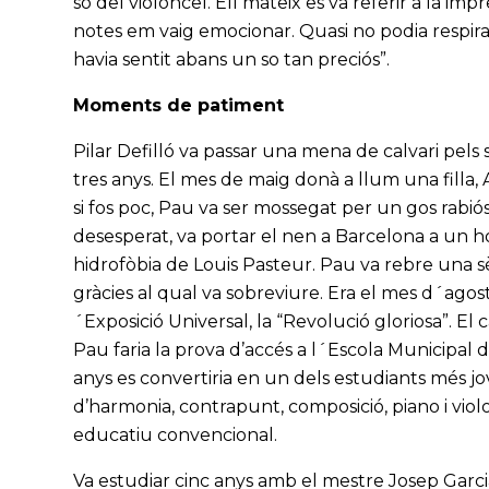
so del violoncel. Ell mateix es va referir a la im
notes em vaig emocionar. Quasi no podia respirar.
havia sentit abans un so tan preciós”.
Moments de patiment
Pilar Defilló va passar una mena de calvari pels s
tres anys. El mes de maig donà a llum una filla, 
si fos poc, Pau va ser mossegat per un gos rabiós
desesperat, va portar el nen a Barcelona a un h
hidrofòbia de Louis Pasteur. Pau va rebre una s
gràcies al qual va sobreviure. Era el mes d´agos
´Exposició Universal, la “Revolució gloriosa”. El
Pau faria la prova d’accés a l´Escola Municipal
anys es convertiria en un dels estudiants més j
d’harmonia, contrapunt, composició, piano i vio
educatiu convencional.
Va estudiar cinc anys amb el mestre Josep Garc