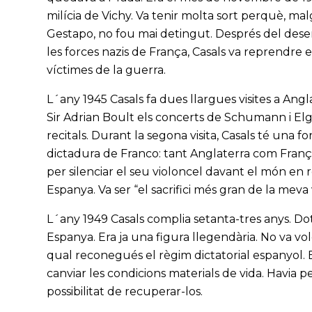
milícia de Vichy. Va tenir molta sort perquè, mal
Gestapo, no fou mai detingut. Després del dese
les forces nazis de França, Casals va reprendre 
víctimes de la guerra.
L´any 1945 Casals fa dues llargues visites a Ang
Sir Adrian Boult els concerts de Schumann i Elga
recitals. Durant la segona visita, Casals té una f
dictadura de Franco: tant Anglaterra com França 
per silenciar el seu violoncel davant el món en r
Espanya. Va ser “el sacrifici més gran de la meva v
L´any 1949 Casals complia setanta-tres anys. Dot
Espanya. Era ja una figura llegendària. No va vo
qual reconegués el règim dictatorial espanyol. E
canviar les condicions materials de vida. Havia per
possibilitat de recuperar-los.