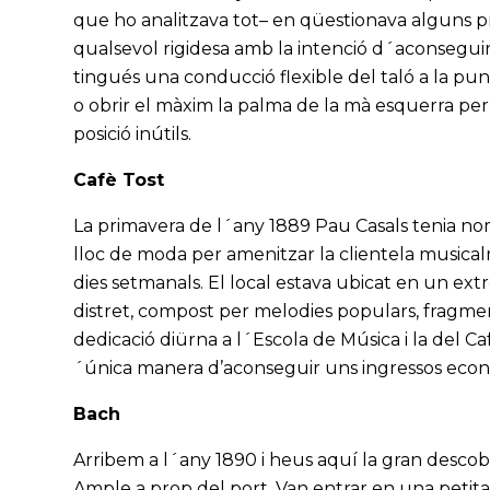
que ho analitzava tot– en qüestionava alguns pri
qualsevol rigidesa amb la intenció d´aconseguir
tingués una conducció flexible del taló a la pun
o obrir el màxim la palma de la mà esquerra per p
posició inútils.
Cafè Tost
La primavera de l´any 1889 Pau Casals tenia nomé
lloc de moda per amenitzar la clientela musicalm
dies setmanals. El local estava ubicat en un extre
distret, compost per melodies populars, fragment
dedicació diürna a l´Escola de Música i la del Caf
´única manera d’aconseguir uns ingressos econ
Bach
Arribem a l´any 1890 i heus aquí la gran descobe
Ample a prop del port. Van entrar en una petit