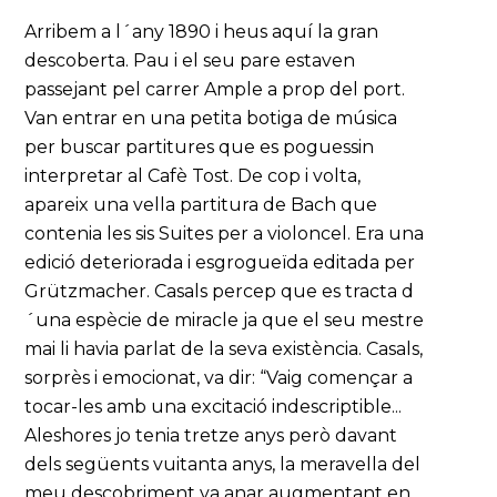
Arribem a l´any 1890 i heus aquí la gran
descoberta. Pau i el seu pare estaven
passejant pel carrer Ample a prop del port.
Van entrar en una petita botiga de música
per buscar partitures que es poguessin
interpretar al Cafè Tost. De cop i volta,
apareix una vella partitura de Bach que
contenia les sis Suites per a violoncel. Era una
edició deteriorada i esgrogueïda editada per
Grützmacher. Casals percep que es tracta d
´una espècie de miracle ja que el seu mestre
mai li havia parlat de la seva existència. Casals,
sorprès i emocionat, va dir: “Vaig començar a
tocar-les amb una excitació indescriptible...
Aleshores jo tenia tretze anys però davant
dels següents vuitanta anys, la meravella del
meu descobriment va anar augmentant en