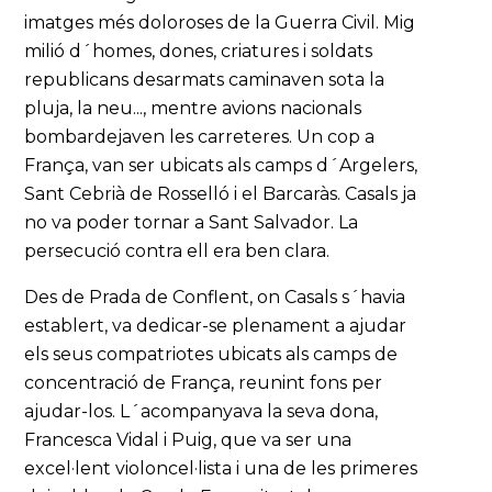
imatges més doloroses de la Guerra Civil. Mig
milió d´homes, dones, criatures i soldats
republicans desarmats caminaven sota la
pluja, la neu..., mentre avions nacionals
bombardejaven les carreteres. Un cop a
França, van ser ubicats als camps d´Argelers,
Sant Cebrià de Rosselló i el Barcaràs. Casals ja
no va poder tornar a Sant Salvador. La
persecució contra ell era ben clara.
Des de Prada de Conflent, on Casals s´havia
establert, va dedicar-se plenament a ajudar
els seus compatriotes ubicats als camps de
concentració de França, reunint fons per
ajudar-los. L´acompanyava la seva dona,
Francesca Vidal i Puig, que va ser una
excel·lent violoncel·lista i una de les primeres