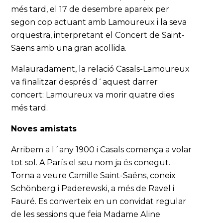
més tard, el 17 de desembre apareix per
segon cop actuant amb Lamoureux i la seva
orquestra, interpretant el Concert de Saint-
Säens amb una gran acollida.
Malauradament, la relació Casals-Lamoureux
va finalitzar després d´aquest darrer
concert: Lamoureux va morir quatre dies
més tard.
Noves amistats
Arribem a l´any 1900 i Casals comença a volar
tot sol. A París el seu nom ja és conegut.
Torna a veure Camille Saint-Saëns, coneix
Schönberg i Paderewski, a més de Ravel i
Fauré. Es converteix en un convidat regular
de les sessions que feia Madame Aline