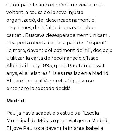
incompatible amb el món que veia al meu
voltant, a causa de la seva injusta
organització, del desencadenament d
´egoismes, de la falta d´una veritable
caritat... Buscava desesperadament un camí,
una porta oberta cap a la pau de l´esperit”.
La mare, davant del patiment del fill, decideix
utilitzar la carta de recomanació d’Isaac
Albéniz i l´any 1893, quan Pau tenia disset
anys, ella i els tres fills es traslladen a Madrid.
El pare torna al Vendrell afligit i sense
entendre la sobtada decisió.
Madrid
Pau ja havia acabat els estudis a l’Escola
Municipal de Música quan viatgen a Madrid.
El jove Pau toca davant la infanta Isabel al