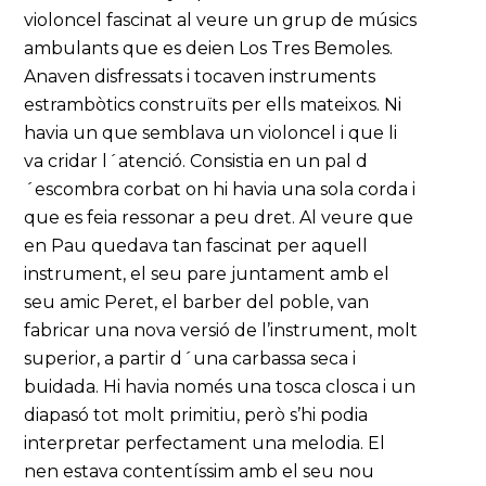
violoncel fascinat al veure un grup de músics
ambulants que es deien Los Tres Bemoles.
Anaven disfressats i tocaven instruments
estrambòtics construïts per ells mateixos. Ni
havia un que semblava un violoncel i que li
va cridar l´atenció. Consistia en un pal d
´escombra corbat on hi havia una sola corda i
que es feia ressonar a peu dret. Al veure que
en Pau quedava tan fascinat per aquell
instrument, el seu pare juntament amb el
seu amic Peret, el barber del poble, van
fabricar una nova versió de l’instrument, molt
superior, a partir d´una carbassa seca i
buidada. Hi havia només una tosca closca i un
diapasó tot molt primitiu, però s’hi podia
interpretar perfectament una melodia. El
nen estava contentíssim amb el seu nou