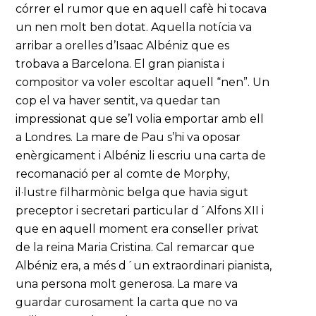
córrer el rumor que en aquell cafè hi tocava
un nen molt ben dotat. Aquella notícia va
arribar a orelles d’Isaac Albéniz que es
trobava a Barcelona. El gran pianista i
compositor va voler escoltar aquell “nen”. Un
cop el va haver sentit, va quedar tan
impressionat que se’l volia emportar amb ell
a Londres. La mare de Pau s’hi va oposar
enèrgicament i Albéniz li escriu una carta de
recomanació per al comte de Morphy,
il·lustre filharmònic belga que havia sigut
preceptor i secretari particular d´Alfons XII i
que en aquell moment era conseller privat
de la reina Maria Cristina. Cal remarcar que
Albéniz era, a més d´un extraordinari pianista,
una persona molt generosa. La mare va
guardar curosament la carta que no va