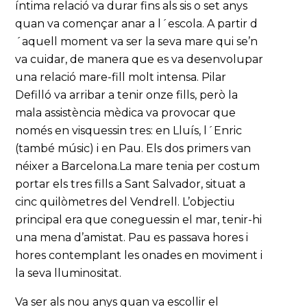
íntima relació va durar fins als sis o set anys
quan va començar anar a l´escola. A partir d
´aquell moment va ser la seva mare qui se’n
va cuidar, de manera que es va desenvolupar
una relació mare-fill molt intensa. Pilar
Defilló va arribar a tenir onze fills, però la
mala assistència mèdica va provocar que
només en visquessin tres: en Lluís, l´Enric
(també músic) i en Pau. Els dos primers van
néixer a Barcelona.La mare tenia per costum
portar els tres fills a Sant Salvador, situat a
cinc quilòmetres del Vendrell. L’objectiu
principal era que coneguessin el mar, tenir-hi
una mena d’amistat. Pau es passava hores i
hores contemplant les onades en moviment i
la seva lluminositat.
Va ser als nou anys quan va escollir el