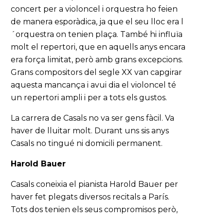
concert per a violoncel i orquestra ho feien
de manera esporàdica, ja que el seu lloc era l
´orquestra on tenien plaça. També hi influïa
molt el repertori, que en aquells anys encara
era força limitat, però amb grans excepcions.
Grans compositors del segle XX van capgirar
aquesta mancança i avui dia el violoncel té
un repertori ampli i per a tots els gustos.
La carrera de Casals no va ser gens fàcil. Va
haver de lluitar molt. Durant uns sis anys
Casals no tingué ni domicili permanent.
Harold Bauer
Casals coneixia el pianista Harold Bauer per
haver fet plegats diversos recitals a París.
Tots dos tenien els seus compromisos però,