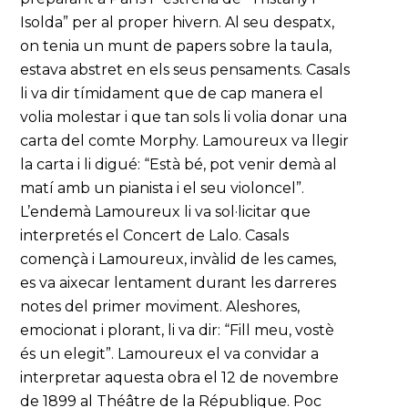
Isolda” per al proper hivern. Al seu despatx,
on tenia un munt de papers sobre la taula,
estava abstret en els seus pensaments. Casals
li va dir tímidament que de cap manera el
volia molestar i que tan sols li volia donar una
carta del comte Morphy. Lamoureux va llegir
la carta i li digué: “Està bé, pot venir demà al
matí amb un pianista i el seu violoncel”.
L’endemà Lamoureux li va sol·licitar que
interpretés el Concert de Lalo. Casals
començà i Lamoureux, invàlid de les cames,
es va aixecar lentament durant les darreres
notes del primer moviment. Aleshores,
emocionat i plorant, li va dir: “Fill meu, vostè
és un elegit”. Lamoureux el va convidar a
interpretar aquesta obra el 12 de novembre
de 1899 al Théâtre de la République. Poc