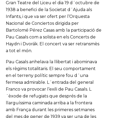
Gran Teatre del Liceu el dia 19 d´octubre de
1938 a benefici de la Societat d´Ajuda als
Infants, i que va ser ofert per l’Orquesta
Nacional de Conciertos dirigida per
Bartolomé Pérez Casas amb la participació de
Pau Casals com a solista en els Concerts de
Haydn i Dvorák. El concert va ser retransmès
a tot el món.
Pau Casals anhelava la llibertat i abominava
els règims totalitaris. El seu comportament
en el terreny polític sempre fou d´una
fermesa admirable. L´entrada del general
Franco va provocar l’exili de Pau Casals. L
´èxode de refugiats que després de la
llarguíssima caminada arriba a la frontera
amb França durant les primeres setmanes
del mes de gener de 1939 va ser una de les