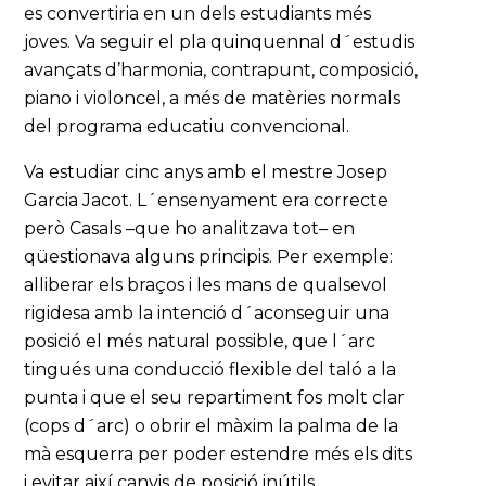
es convertiria en un dels estudiants més
joves. Va seguir el pla quinquennal d´estudis
avançats d’harmonia, contrapunt, composició,
piano i violoncel, a més de matèries normals
del programa educatiu convencional.
Va estudiar cinc anys amb el mestre Josep
Garcia Jacot. L´ensenyament era correcte
però Casals –que ho analitzava tot– en
qüestionava alguns principis. Per exemple:
alliberar els braços i les mans de qualsevol
rigidesa amb la intenció d´aconseguir una
posició el més natural possible, que l´arc
tingués una conducció flexible del taló a la
punta i que el seu repartiment fos molt clar
(cops d´arc) o obrir el màxim la palma de la
mà esquerra per poder estendre més els dits
i evitar així canvis de posició inútils.