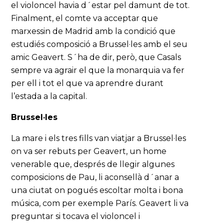
el violoncel havia d´estar pel damunt de tot.
Finalment, el comte va acceptar que
marxessin de Madrid amb la condició que
estudiés composició a Brussel·les amb el seu
amic Geavert. S´ha de dir, però, que Casals
sempre va agrair el que la monarquia va fer
per ell i tot el que va aprendre durant
l’estada a la capital.
Brussel·les
La mare i els tres fills van viatjar a Brussel·les
on va ser rebuts per Geavert, un home
venerable que, després de llegir algunes
composicions de Pau, li aconsellà d´anar a
una ciutat on pogués escoltar molta i bona
música, com per exemple París. Geavert li va
preguntar si tocava el violoncel i