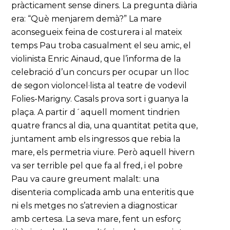
pràcticament sense diners. La pregunta diària
era: “Què menjarem demà?” La mare
aconsegueix feina de costurera i al mateix
temps Pau troba casualment el seu amic, el
violinista Enric Ainaud, que l’informa de la
celebració d’un concurs per ocupar un lloc
de segon violoncel·lista al teatre de vodevil
Folies-Marigny. Casals prova sort i guanya la
plaça. A partir d´aquell moment tindrien
quatre francs al dia, una quantitat petita que,
juntament amb els ingressos que rebia la
mare, els permetria viure. Però aquell hivern
va ser terrible pel que fa al fred, i el pobre
Pau va caure greument malalt: una
disenteria complicada amb una enteritis que
ni els metges no s’atrevien a diagnosticar
amb certesa. La seva mare, fent un esforç