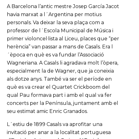
A Barcelona l’antic mestre Josep García Jacot
havia marxat a l´Argentina per motius
personals. Va deixar la seva plaça com a
professor de l´Escola Municipal de Música i
primer violoncel·lista al Liceu, places que “per
herència” van passar a mans de Casals. Era l
´època en què es va fundar l’Associació
Wagneriana. A Casals li agradava molt l’òpera,
especialment la de Wagner, que ja coneixia
als dotze anys. També va ser el període en
què es va crear el Quartet Crickboom del
qual Pau formava part i amb el qual va fer
concerts per la Península, juntament amb el
seu estimat amic Enric Granados.
L´estiu de 1899 Casals va aprofitar una
invitació per anar a la localitat portuguesa