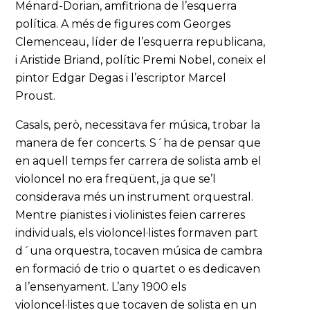
Ménard-Dorian, amfitriona de l’esquerra
política. A més de figures com Georges
Clemenceau, líder de l’esquerra republicana,
i Aristide Briand, polític Premi Nobel, coneix el
pintor Edgar Degas i l’escriptor Marcel
Proust.
Casals, però, necessitava fer música, trobar la
manera de fer concerts. S´ha de pensar que
en aquell temps fer carrera de solista amb el
violoncel no era freqüent, ja que se’l
considerava més un instrument orquestral.
Mentre pianistes i violinistes feien carreres
individuals, els violoncel·listes formaven part
d´una orquestra, tocaven música de cambra
en formació de trio o quartet o es dedicaven
a l’ensenyament. L’any 1900 els
violoncel·listes que tocaven de solista en un