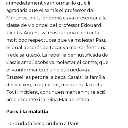
immediatament va informar-lo que li
agradaria que el sentís el professor del
Conservatori. L´endemà es va presentar a la
classe de violoncel del professor Edouard
Jacobs. Aquest va mostrar una conducta
molt poc respectuosa que va molestar Pau,
el qual després de tocar va marxar fent una
freda salutació. La rebel·lia ben justificada de
Casals amb Jacobs va molestar el comte, que
el va informar que si no es quedava a
Brussel·les perdria la beca; Casals i la família
decideixen, malgrat tot, marxar de la ciutat.
Tot i l’incident, continuen mantenint relació
amb el comte i la reina Maria Cristina.
París i la malaltia
Perduda la beca, arriben a París