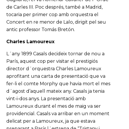
de Carles III. Poc després, també a Madrid,
tocaria per primer cop amb orquestra el
Concert en re menor de Lalo, dirigit pel seu
antic professor Tomás Bretón.
Charles Lamoureux
L´any 1899 Casals decideix tornar de nou a
París, aquest cop per visitar el prestigiós
director d´orquestra Charles Lamoureux
aprofitant una carta de presentació que va
fer-li el comte Morphy que havia mort el mes
d´agost d’aquell mateix any. Casals ja tenia
vint-i-dos anys. La presentació amb
Lamoureux durant el mes de maig va ser
providencial. Casals va arribar en un moment
delicat per a Lamoureux, ja que estava
preparant a París l´estrena de “Tristany i