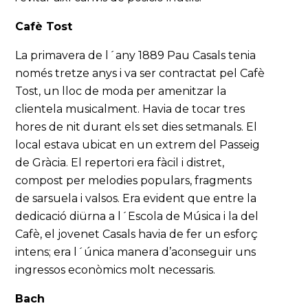
Cafè Tost
La primavera de l´any 1889 Pau Casals tenia
només tretze anys i va ser contractat pel Cafè
Tost, un lloc de moda per amenitzar la
clientela musicalment. Havia de tocar tres
hores de nit durant els set dies setmanals. El
local estava ubicat en un extrem del Passeig
de Gràcia. El repertori era fàcil i distret,
compost per melodies populars, fragments
de sarsuela i valsos. Era evident que entre la
dedicació diürna a l´Escola de Música i la del
Cafè, el jovenet Casals havia de fer un esforç
intens; era l´única manera d’aconseguir uns
ingressos econòmics molt necessaris.
Bach