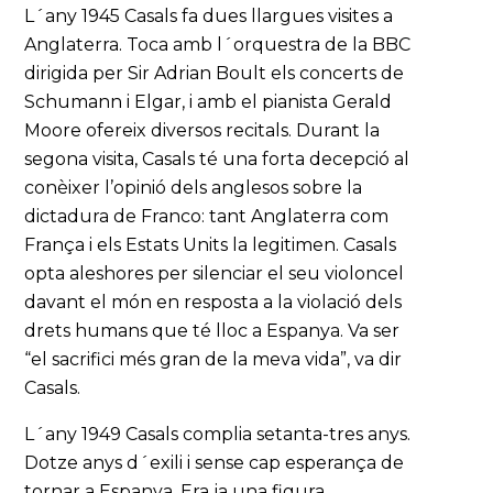
L´any 1945 Casals fa dues llargues visites a
Anglaterra. Toca amb l´orquestra de la BBC
dirigida per Sir Adrian Boult els concerts de
Schumann i Elgar, i amb el pianista Gerald
Moore ofereix diversos recitals. Durant la
segona visita, Casals té una forta decepció al
conèixer l’opinió dels anglesos sobre la
dictadura de Franco: tant Anglaterra com
França i els Estats Units la legitimen. Casals
opta aleshores per silenciar el seu violoncel
davant el món en resposta a la violació dels
drets humans que té lloc a Espanya. Va ser
“el sacrifici més gran de la meva vida”, va dir
Casals.
L´any 1949 Casals complia setanta-tres anys.
Dotze anys d´exili i sense cap esperança de
tornar a Espanya. Era ja una figura