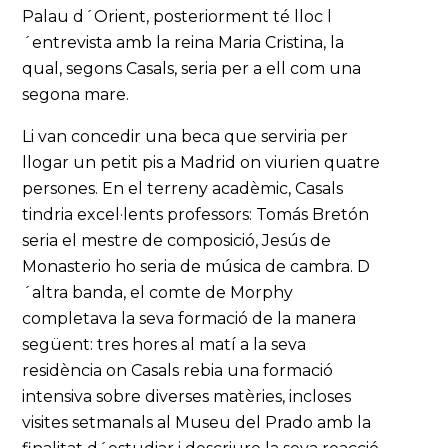
Palau d´Orient, posteriorment té lloc l
´entrevista amb la reina Maria Cristina, la
qual, segons Casals, seria per a ell com una
segona mare.
Li van concedir una beca que serviria per
llogar un petit pis a Madrid on viurien quatre
persones. En el terreny acadèmic, Casals
tindria excel·lents professors: Tomás Bretón
seria el mestre de composició, Jesús de
Monasterio ho seria de música de cambra. D
´altra banda, el comte de Morphy
completava la seva formació de la manera
següent: tres hores al matí a la seva
residència on Casals rebia una formació
intensiva sobre diverses matèries, incloses
visites setmanals al Museu del Prado amb la