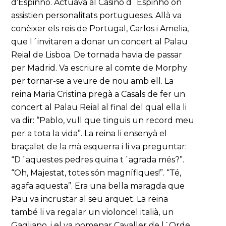
d’Espinho. Actuava al Casino d´Espinho on
assistien personalitats portugueses. Allà va
conèixer els reis de Portugal, Carlos i Amelia,
que l´invitaren a donar un concert al Palau
Reial de Lisboa. De tornada havia de passar
per Madrid. Va escriure al comte de Morphy
per tornar-se a veure de nou amb ell. La
reina Maria Cristina pregà a Casals de fer un
concert al Palau Reial al final del qual ella li
va dir: “Pablo, vull que tinguis un record meu
per a tota la vida”. La reina li ensenyà el
braçalet de la mà esquerra i li va preguntar:
“D´aquestes pedres quina t´agrada més?”.
“Oh, Majestat, totes són magnífiques!”. “Té,
agafa aquesta”. Era una bella maragda que
Pau va incrustar al seu arquet. La reina
també li va regalar un violoncel italià, un
Gagliano, i el va nomenar Cavaller de l´Orde