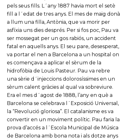
pels seus fills. L´any 1887 havia mort el setè
fill a l´edat de tres anys. El mes de maig donà
a llum una filla, Antònia, que va morir per
asfíxia uns dies després. Per si fos poc, Pau va
ser mossegat per un gos rabiós, un accident
fatal en aquells anys. El seu pare, desesperat,
va portar el nen a Barcelona a un hospital on
es començava a aplicar el sèrum de la
hidrofòbia de Louis Pasteur. Pau va rebre
una sèrie d´injeccions dolorosíssimes en un
sèrum calent gràcies al qual va sobreviure.
Era el mes d´agost de 1888, l’any en què a
Barcelona se celebrava l´Exposició Universal,
la “Revolució gloriosa”. El catalanisme es va
convertir en un moviment polític. Pau faria la
prova d’accés a l´Escola Municipal de Música
de Barcelona amb bona nota i als dotze anys