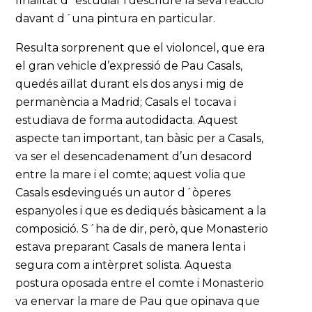
finalitat d´estudiar i descriure la seva reacció
davant d´una pintura en particular.
Resulta sorprenent que el violoncel, que era
el gran vehicle d’expressió de Pau Casals,
quedés aïllat durant els dos anys i mig de
permanència a Madrid; Casals el tocava i
estudiava de forma autodidacta. Aquest
aspecte tan important, tan bàsic per a Casals,
va ser el desencadenament d’un desacord
entre la mare i el comte; aquest volia que
Casals esdevingués un autor d´òperes
espanyoles i que es dediqués bàsicament a la
composició. S´ha de dir, però, que Monasterio
estava preparant Casals de manera lenta i
segura com a intèrpret solista. Aquesta
postura oposada entre el comte i Monasterio
va enervar la mare de Pau que opinava que