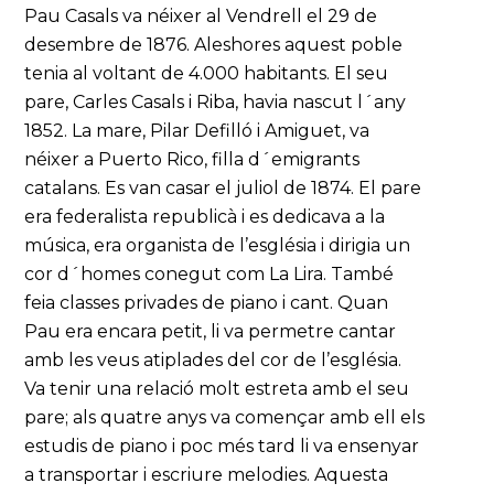
Pau Casals va néixer al Vendrell el 29 de
desembre de 1876. Aleshores aquest poble
tenia al voltant de 4.000 habitants. El seu
pare, Carles Casals i Riba, havia nascut l´any
1852. La mare, Pilar Defilló i Amiguet, va
néixer a Puerto Rico, filla d´emigrants
catalans. Es van casar el juliol de 1874. El pare
era federalista republicà i es dedicava a la
música, era organista de l’església i dirigia un
cor d´homes conegut com La Lira. També
feia classes privades de piano i cant. Quan
Pau era encara petit, li va permetre cantar
amb les veus atiplades del cor de l’església.
Va tenir una relació molt estreta amb el seu
pare; als quatre anys va començar amb ell els
estudis de piano i poc més tard li va ensenyar
a transportar i escriure melodies. Aquesta