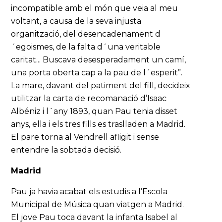
incompatible amb el món que veia al meu
voltant, a causa de la seva injusta
organització, del desencadenament d
´egoismes, de la falta d´una veritable
caritat... Buscava desesperadament un camí,
una porta oberta cap a la pau de l´esperit”.
La mare, davant del patiment del fill, decideix
utilitzar la carta de recomanació d’Isaac
Albéniz i l´any 1893, quan Pau tenia disset
anys, ella i els tres fills es traslladen a Madrid.
El pare torna al Vendrell afligit i sense
entendre la sobtada decisió.
Madrid
Pau ja havia acabat els estudis a l’Escola
Municipal de Música quan viatgen a Madrid.
El jove Pau toca davant la infanta Isabel al