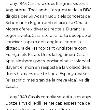
L´any 1945 Casals fa dues llargues visites a
Anglaterra. Toca amb l´orquestra de la BBC
dirigida per Sir Adrian Boult els concerts de
Schumann i Elgar, i amb el pianista Gerald
Moore ofereix diversos recitals. Durant la
segona visita, Casals té una forta decepció al
conèixer l’opinió dels anglesos sobre la
dictadura de Franco: tant Anglaterra com
França i els Estats Units la legitimen. Casals
opta aleshores per silenciar el seu violoncel
davant el món en resposta a la violació dels
drets humans que té lloc a Espanya. Va ser
“el sacrifici més gran de la meva vida”, va dir
Casals.
L´any 1949 Casals complia setanta-tres anys.
Dotze anys d´exili i sense cap esperança de
tornar a Espanya. Era ja una figura