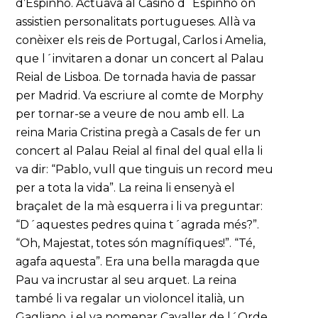
d’Espinho. Actuava al Casino d´Espinho on
assistien personalitats portugueses. Allà va
conèixer els reis de Portugal, Carlos i Amelia,
que l´invitaren a donar un concert al Palau
Reial de Lisboa. De tornada havia de passar
per Madrid. Va escriure al comte de Morphy
per tornar-se a veure de nou amb ell. La
reina Maria Cristina pregà a Casals de fer un
concert al Palau Reial al final del qual ella li
va dir: “Pablo, vull que tinguis un record meu
per a tota la vida”. La reina li ensenyà el
braçalet de la mà esquerra i li va preguntar:
“D´aquestes pedres quina t´agrada més?”.
“Oh, Majestat, totes són magnífiques!”. “Té,
agafa aquesta”. Era una bella maragda que
Pau va incrustar al seu arquet. La reina
també li va regalar un violoncel italià, un
Gagliano, i el va nomenar Cavaller de l´Orde