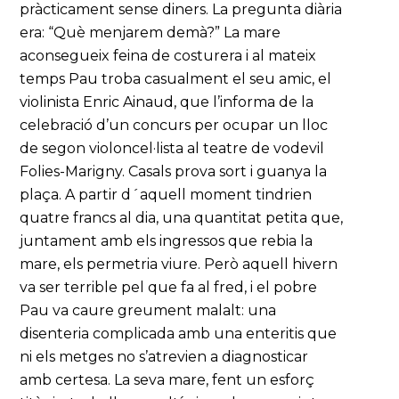
pràcticament sense diners. La pregunta diària
era: “Què menjarem demà?” La mare
aconsegueix feina de costurera i al mateix
temps Pau troba casualment el seu amic, el
violinista Enric Ainaud, que l’informa de la
celebració d’un concurs per ocupar un lloc
de segon violoncel·lista al teatre de vodevil
Folies-Marigny. Casals prova sort i guanya la
plaça. A partir d´aquell moment tindrien
quatre francs al dia, una quantitat petita que,
juntament amb els ingressos que rebia la
mare, els permetria viure. Però aquell hivern
va ser terrible pel que fa al fred, i el pobre
Pau va caure greument malalt: una
disenteria complicada amb una enteritis que
ni els metges no s’atrevien a diagnosticar
amb certesa. La seva mare, fent un esforç