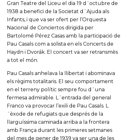
Gran Teatre del Liceu el dia 19 d´octubre de
1938 a benefici de la Societat d´Ajuda als
Infants, i que va ser ofert per l’Orquesta
Nacional de Conciertos dirigida per
Bartolomé Pérez Casas amb la participació de
Pau Casals com a solista en els Concerts de
Haydn i Dvorák. El concert va ser retransmès
a tot el món.
Pau Casals anhelava la llibertat i abominava
els règims totalitaris. El seu comportament
en el terreny polític sempre fou d´una
fermesa admirable. L´entrada del general
Franco va provocar l’exili de Pau Casals. L
´èxode de refugiats que després de la
llarguíssima caminada arriba a la frontera
amb França durant les primeres setmanes
del mes de gener de 1939 va ser una de les