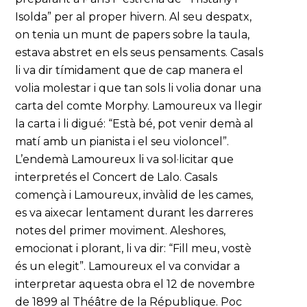
Isolda” per al proper hivern. Al seu despatx,
on tenia un munt de papers sobre la taula,
estava abstret en els seus pensaments. Casals
li va dir tímidament que de cap manera el
volia molestar i que tan sols li volia donar una
carta del comte Morphy. Lamoureux va llegir
la carta i li digué: “Està bé, pot venir demà al
matí amb un pianista i el seu violoncel”.
L’endemà Lamoureux li va sol·licitar que
interpretés el Concert de Lalo. Casals
començà i Lamoureux, invàlid de les cames,
es va aixecar lentament durant les darreres
notes del primer moviment. Aleshores,
emocionat i plorant, li va dir: “Fill meu, vostè
és un elegit”. Lamoureux el va convidar a
interpretar aquesta obra el 12 de novembre
de 1899 al Théâtre de la République. Poc