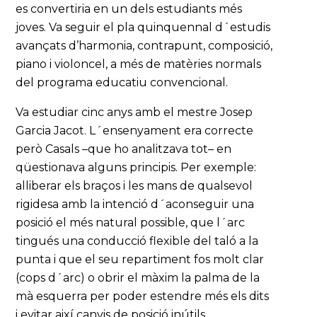
es convertiria en un dels estudiants més
joves. Va seguir el pla quinquennal d´estudis
avançats d’harmonia, contrapunt, composició,
piano i violoncel, a més de matèries normals
del programa educatiu convencional.
Va estudiar cinc anys amb el mestre Josep
Garcia Jacot. L´ensenyament era correcte
però Casals –que ho analitzava tot– en
qüestionava alguns principis. Per exemple:
alliberar els braços i les mans de qualsevol
rigidesa amb la intenció d´aconseguir una
posició el més natural possible, que l´arc
tingués una conducció flexible del taló a la
punta i que el seu repartiment fos molt clar
(cops d´arc) o obrir el màxim la palma de la
mà esquerra per poder estendre més els dits
i evitar així canvis de posició inútils.