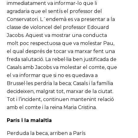
immediatament va informar-lo que li
agradaria que el sentís el professor del
Conservatori. L´endemà es va presentar a la
classe de violoncel del professor Edouard
Jacobs. Aquest va mostrar una conducta
molt poc respectuosa que va molestar Pau,
el qual després de tocar va marxar fent una
freda salutació. La rebel·lia ben justificada de
Casals amb Jacobs va molestar el comte, que
el va informar que si no es quedava a
Brussel·les perdria la beca; Casals i la família
decideixen, malgrat tot, marxar de la ciutat.
Tot i l’incident, continuen mantenint relació
amb el comte i la reina Maria Cristina.
París i la malaltia
Perduda la beca, arriben a París