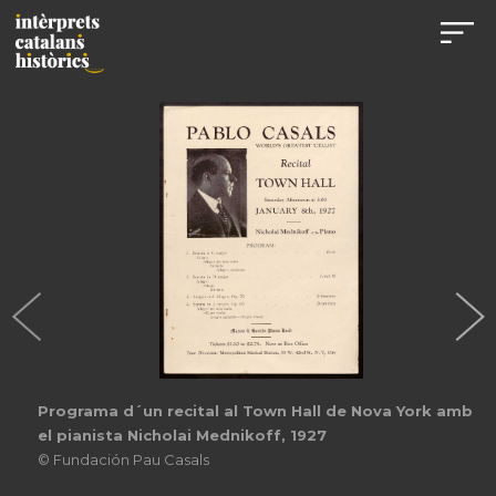
Anunci d´un concert a Youngstown amb el 
Jacques Thibaud
© Fundación Pau Casals