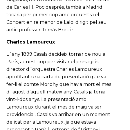
de Carles III. Poc després, també a Madrid,
tocaria per primer cop amb orquestra el
Concert en re menor de Lalo, dirigit pel seu
antic professor Tomás Bretón.
Charles Lamoureux
L´any 1899 Casals decideix tornar de nou a
París, aquest cop per visitar el prestigiós
director d´orquestra Charles Lamoureux
aprofitant una carta de presentació que va
fer-li el comte Morphy que havia mort el mes
d´agost d’aquell mateix any. Casals ja tenia
vint-i-dos anys. La presentació amb
Lamoureux durant el mes de maig va ser
providencial. Casals va arribar en un moment
delicat per a Lamoureux, ja que estava
preparant a París l´estrena de “Tristany i