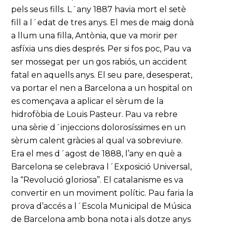
pels seus fills. L´any 1887 havia mort el setè
fill a l´edat de tres anys. El mes de maig donà
a llum una filla, Antònia, que va morir per
asfíxia uns dies després. Per si fos poc, Pau va
ser mossegat per un gos rabiós, un accident
fatal en aquells anys. El seu pare, desesperat,
va portar el nen a Barcelona a un hospital on
es començava a aplicar el sèrum de la
hidrofòbia de Louis Pasteur. Pau va rebre
una sèrie d´injeccions dolorosíssimes en un
sèrum calent gràcies al qual va sobreviure.
Era el mes d´agost de 1888, l’any en què a
Barcelona se celebrava l´Exposició Universal,
la “Revolució gloriosa”. El catalanisme es va
convertir en un moviment polític. Pau faria la
prova d’accés a l´Escola Municipal de Música
de Barcelona amb bona nota i als dotze anys