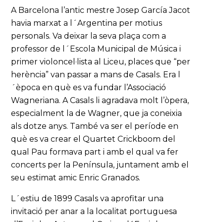
A Barcelona l’antic mestre Josep García Jacot
havia marxat a l´Argentina per motius
personals. Va deixar la seva plaça com a
professor de l´Escola Municipal de Música i
primer violoncel·lista al Liceu, places que “per
herència” van passar a mans de Casals. Era l
´època en què es va fundar l’Associació
Wagneriana. A Casals li agradava molt l’òpera,
especialment la de Wagner, que ja coneixia
als dotze anys. També va ser el període en
què es va crear el Quartet Crickboom del
qual Pau formava part i amb el qual va fer
concerts per la Península, juntament amb el
seu estimat amic Enric Granados.
L´estiu de 1899 Casals va aprofitar una
invitació per anar a la localitat portuguesa