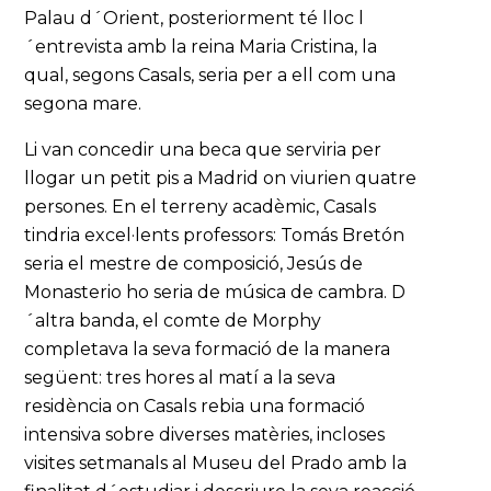
Palau d´Orient, posteriorment té lloc l
´entrevista amb la reina Maria Cristina, la
qual, segons Casals, seria per a ell com una
segona mare.
Li van concedir una beca que serviria per
llogar un petit pis a Madrid on viurien quatre
persones. En el terreny acadèmic, Casals
tindria excel·lents professors: Tomás Bretón
seria el mestre de composició, Jesús de
Monasterio ho seria de música de cambra. D
´altra banda, el comte de Morphy
completava la seva formació de la manera
següent: tres hores al matí a la seva
residència on Casals rebia una formació
intensiva sobre diverses matèries, incloses
visites setmanals al Museu del Prado amb la