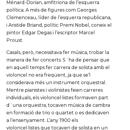
Ménard-Dorian, amfitriona de l’esquerra
política. A més de figures com Georges
Clemenceau, líder de l’esquerra republicana,
i Aristide Briand, polític Premi Nobel, coneix el
pintor Edgar Degas i l’escriptor Marcel
Proust.
Casals, però, necessitava fer música, trobar la
manera de fer concerts. S´ha de pensar que
en aquell temps fer carrera de solista amb el
violoncel no era freqüent, ja que se’l
considerava més un instrument orquestral.
Mentre pianistes i violinistes feien carreres
individuals, els violoncel·listes formaven part
d´una orquestra, tocaven música de cambra
en formació de trio o quartet o es dedicaven
a l’ensenyament. L’any 1900 els
violoncel·listes que tocaven de solista en un