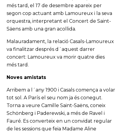
més tard, el 17 de desembre apareix per
segon cop actuant amb Lamoureux i la seva
orquestra, interpretant el Concert de Saint-
Säens amb una gran acollida.
Malauradament, la relació Casals-Lamoureux
va finalitzar després d´aquest darrer
concert: Lamoureux va morir quatre dies
més tard.
Noves amistats
Arribem a l´any 1900 i Casals comença a volar
tot sol. A París el seu nom ja és conegut.
Torna a veure Camille Saint-Saëns, coneix
Schönberg i Paderewski, a més de Ravel i
Fauré. Es converteix en un convidat regular
de les sessions que feia Madame Aline