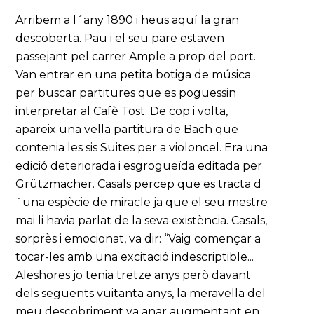
Arribem a l´any 1890 i heus aquí la gran
descoberta. Pau i el seu pare estaven
passejant pel carrer Ample a prop del port.
Van entrar en una petita botiga de música
per buscar partitures que es poguessin
interpretar al Cafè Tost. De cop i volta,
apareix una vella partitura de Bach que
contenia les sis Suites per a violoncel. Era una
edició deteriorada i esgrogueïda editada per
Grützmacher. Casals percep que es tracta d
´una espècie de miracle ja que el seu mestre
mai li havia parlat de la seva existència. Casals,
sorprès i emocionat, va dir: “Vaig començar a
tocar-les amb una excitació indescriptible...
Aleshores jo tenia tretze anys però davant
dels següents vuitanta anys, la meravella del
meu descobriment va anar augmentant en