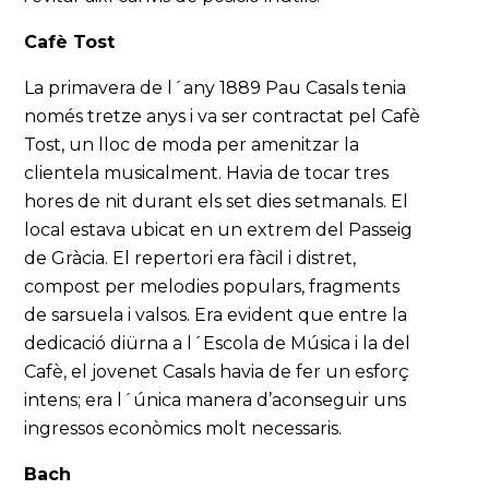
Cafè Tost
La primavera de l´any 1889 Pau Casals tenia
només tretze anys i va ser contractat pel Cafè
Tost, un lloc de moda per amenitzar la
clientela musicalment. Havia de tocar tres
hores de nit durant els set dies setmanals. El
local estava ubicat en un extrem del Passeig
de Gràcia. El repertori era fàcil i distret,
compost per melodies populars, fragments
de sarsuela i valsos. Era evident que entre la
dedicació diürna a l´Escola de Música i la del
Cafè, el jovenet Casals havia de fer un esforç
intens; era l´única manera d’aconseguir uns
ingressos econòmics molt necessaris.
Bach