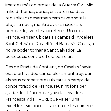
imatges més doloroses de la Guerra Civil. Mig
milió d´homes, dones, criatures i soldats
republicans desarmats caminaven sota la
pluja, la neu..., mentre avions nacionals
bombardejaven les carreteres. Un cop a
França, van ser ubicats als camps d´Argelers,
Sant Cebrià de Rosselló i el Barcaràs. Casals ja
no va poder tornar a Sant Salvador. La
persecució contra ell era ben clara.
Des de Prada de Conflent, on Casals s´havia
establert, va dedicar-se plenament a ajudar
els seus compatriotes ubicats als camps de
concentració de França, reunint fons per
ajudar-los. L´acompanyava la seva dona,
Francesca Vidal i Puig, que va ser una
excel·lent violoncel·lista i una de les primeres