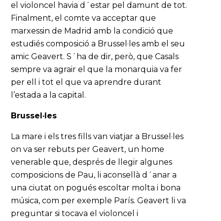
el violoncel havia d´estar pel damunt de tot.
Finalment, el comte va acceptar que
marxessin de Madrid amb la condició que
estudiés composició a Brussel·les amb el seu
amic Geavert. S´ha de dir, però, que Casals
sempre va agrair el que la monarquia va fer
per ell i tot el que va aprendre durant
l’estada a la capital.
Brussel·les
La mare i els tres fills van viatjar a Brussel·les
on va ser rebuts per Geavert, un home
venerable que, després de llegir algunes
composicions de Pau, li aconsellà d´anar a
una ciutat on pogués escoltar molta i bona
música, com per exemple París. Geavert li va
preguntar si tocava el violoncel i