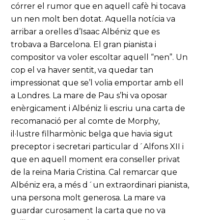
córrer el rumor que en aquell cafè hi tocava
un nen molt ben dotat. Aquella notícia va
arribar a orelles d’Isaac Albéniz que es
trobava a Barcelona. El gran pianista i
compositor va voler escoltar aquell “nen”. Un
cop el va haver sentit, va quedar tan
impressionat que se’l volia emportar amb ell
a Londres. La mare de Pau s’hi va oposar
enèrgicament i Albéniz li escriu una carta de
recomanació per al comte de Morphy,
il·lustre filharmònic belga que havia sigut
preceptor i secretari particular d´Alfons XII i
que en aquell moment era conseller privat
de la reina Maria Cristina. Cal remarcar que
Albéniz era, a més d´un extraordinari pianista,
una persona molt generosa. La mare va
guardar curosament la carta que no va