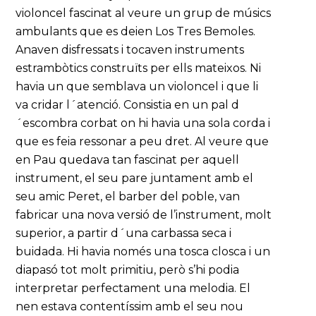
violoncel fascinat al veure un grup de músics
ambulants que es deien Los Tres Bemoles.
Anaven disfressats i tocaven instruments
estrambòtics construïts per ells mateixos. Ni
havia un que semblava un violoncel i que li
va cridar l´atenció. Consistia en un pal d
´escombra corbat on hi havia una sola corda i
que es feia ressonar a peu dret. Al veure que
en Pau quedava tan fascinat per aquell
instrument, el seu pare juntament amb el
seu amic Peret, el barber del poble, van
fabricar una nova versió de l’instrument, molt
superior, a partir d´una carbassa seca i
buidada. Hi havia només una tosca closca i un
diapasó tot molt primitiu, però s’hi podia
interpretar perfectament una melodia. El
nen estava contentíssim amb el seu nou