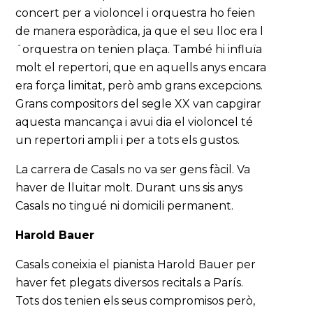
concert per a violoncel i orquestra ho feien
de manera esporàdica, ja que el seu lloc era l
´orquestra on tenien plaça. També hi influïa
molt el repertori, que en aquells anys encara
era força limitat, però amb grans excepcions.
Grans compositors del segle XX van capgirar
aquesta mancança i avui dia el violoncel té
un repertori ampli i per a tots els gustos.
La carrera de Casals no va ser gens fàcil. Va
haver de lluitar molt. Durant uns sis anys
Casals no tingué ni domicili permanent.
Harold Bauer
Casals coneixia el pianista Harold Bauer per
haver fet plegats diversos recitals a París.
Tots dos tenien els seus compromisos però,