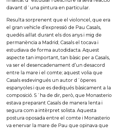
finalitat d´estudiar i descriure la seva reacció
davant d´una pintura en particular.
Resulta sorprenent que el violoncel, que era
el gran vehicle d’expressió de Pau Casals,
quedés aïllat durant els dos anys i mig de
permanència a Madrid; Casals el tocava i
estudiava de forma autodidacta. Aquest
aspecte tan important, tan bàsic per a Casals,
va ser el desencadenament d’un desacord
entre la mare i el comte; aquest volia que
Casals esdevingués un autor d´òperes
espanyoles i que es dediqués bàsicament a la
composició. S´ha de dir, però, que Monasterio
estava preparant Casals de manera lenta i
segura com a intèrpret solista. Aquesta
postura oposada entre el comte i Monasterio
va enervar la mare de Pau que opinava que