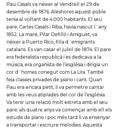
Pau Casals va néixer al Vendrell el 29 de
desembre de 1876. Aleshores aquest poble
tenia al voltant de 4.000 habitants. El seu
pare, Carles Casals i Riba, havia nascut l´any
1852. La mare, Pilar Defilló i Amiguet, va
néixer a Puerto Rico, filla d´emigrants
catalans. Es van casar el juliol de 1874. El pare
era federalista republicà i es dedicava a la
música, era organista de l’església i dirigia un
cor d´homes conegut com La Lira. També
feia classes privades de piano i cant. Quan
Pau era encara petit, li va permetre cantar
amb les veus atiplades del cor de l’església.
Va tenir una relació molt estreta amb el seu
pare; als quatre anys va començar amb ell els
estudis de piano i poc més tard li va ensenyar
a transportar i escriure melodies. Aquesta