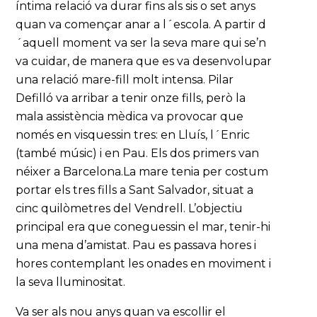
íntima relació va durar fins als sis o set anys
quan va començar anar a l´escola. A partir d
´aquell moment va ser la seva mare qui se’n
va cuidar, de manera que es va desenvolupar
una relació mare-fill molt intensa. Pilar
Defilló va arribar a tenir onze fills, però la
mala assistència mèdica va provocar que
només en visquessin tres: en Lluís, l´Enric
(també músic) i en Pau. Els dos primers van
néixer a Barcelona.La mare tenia per costum
portar els tres fills a Sant Salvador, situat a
cinc quilòmetres del Vendrell. L’objectiu
principal era que coneguessin el mar, tenir-hi
una mena d’amistat. Pau es passava hores i
hores contemplant les onades en moviment i
la seva lluminositat.
Va ser als nou anys quan va escollir el