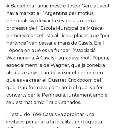
A Barcelona l’antic mestre Josep García Jacot
havia marxat a l´Argentina per motius
personals. Va deixar la seva plaça com a
professor de l´Escola Municipal de Música i
primer violoncel·lista al Liceu, places que “per
herència” van passar a mans de Casals. Era l
´època en què es va fundar l’Associació
Wagneriana. A Casals li agradava molt l’òpera,
especialment la de Wagner, que ja coneixia
als dotze anys. També va ser el període en
què es va crear el Quartet Crickboom del
qual Pau formava part i amb el qual va fer
concerts per la Península, juntament amb el
seu estimat amic Enric Granados.
L´estiu de 1899 Casals va aprofitar una
invitació per anar a la localitat portuguesa