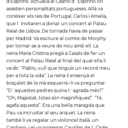
d’Espinho. Actuava al Casino d´Espinho on
assistien personalitats portugueses. Allà va
conèixer els reis de Portugal, Carlos i Amelia,
que l´invitaren a donar un concert al Palau
Reial de Lisboa. De tornada havia de passar
per Madrid. Va escriure al comte de Morphy
per tornar-se a veure de nou amb ell. La
reina Maria Cristina pregà a Casals de fer un
concert al Palau Reial al final del qual ella li
va dir: “Pablo, vull que tinguis un record meu
per a tota la vida”. La reina li ensenyà el
braçalet de la mà esquerra i li va preguntar:
“D´aquestes pedres quina t´agrada més?”.
“Oh, Majestat, totes són magnífiques!”. “Té,
agafa aquesta”. Era una bella maragda que
Pau va incrustar al seu arquet. La reina
també li va regalar un violoncel italià, un
Gagliano, i el va nomenar Cavaller de l´Orde