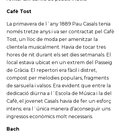
Cafè Tost
La primavera de l´any 1889 Pau Casals tenia
només tretze anys i va ser contractat pel Cafè
Tost, un lloc de moda per amenitzar la
clientela musicalment. Havia de tocar tres
hores de nit durant els set dies setmanals. El
local estava ubicat en un extrem del Passeig
de Gràcia. El repertori era fàcil i distret,
compost per melodies populars, fragments
de sarsuela i valsos. Era evident que entre la
dedicació diürna a l´Escola de Música i la del
Cafè, el jovenet Casals havia de fer un esforç
intens; era l´única manera d’aconseguir uns
ingressos econòmics molt necessaris.
Bach