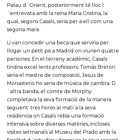
Palau d´Orient, posteriorment té lloc l
´entrevista amb la reina Maria Cristina, la
qual, segons Casals, seria per a ell com una
segona mare.
Li van concedir una beca que serviria per
llogar un petit pis a Madrid on viurien quatre
persones. En el terreny acadèmic, Casals
tindria excel·lents professors: Tomás Bretón
seria el mestre de composició, Jesús de
Monasterio ho seria de música de cambra. D
´altra banda, el comte de Morphy
completava la seva formació de la manera
següent: tres hores al matí a la seva
residència on Casals rebia una formació
intensiva sobre diverses matèries, incloses
visites setmanals al Museu del Prado amb la