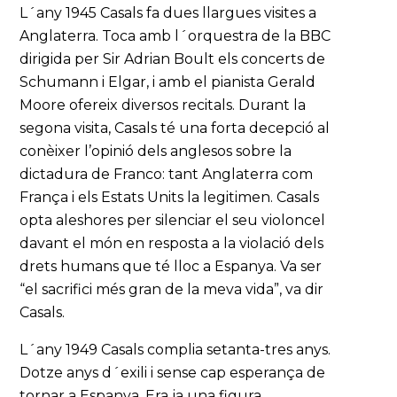
L´any 1945 Casals fa dues llargues visites a
Anglaterra. Toca amb l´orquestra de la BBC
dirigida per Sir Adrian Boult els concerts de
Schumann i Elgar, i amb el pianista Gerald
Moore ofereix diversos recitals. Durant la
segona visita, Casals té una forta decepció al
conèixer l’opinió dels anglesos sobre la
dictadura de Franco: tant Anglaterra com
França i els Estats Units la legitimen. Casals
opta aleshores per silenciar el seu violoncel
davant el món en resposta a la violació dels
drets humans que té lloc a Espanya. Va ser
“el sacrifici més gran de la meva vida”, va dir
Casals.
L´any 1949 Casals complia setanta-tres anys.
Dotze anys d´exili i sense cap esperança de
tornar a Espanya. Era ja una figura