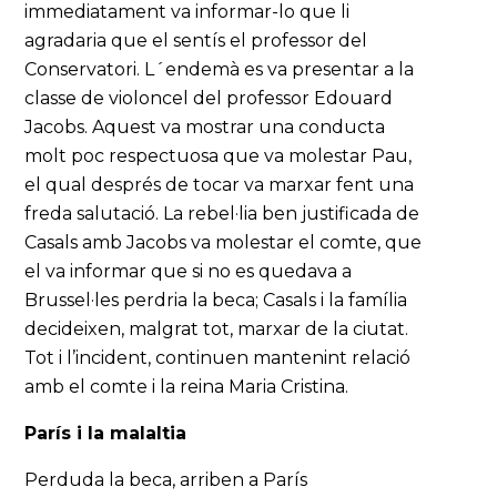
immediatament va informar-lo que li
agradaria que el sentís el professor del
Conservatori. L´endemà es va presentar a la
classe de violoncel del professor Edouard
Jacobs. Aquest va mostrar una conducta
molt poc respectuosa que va molestar Pau,
el qual després de tocar va marxar fent una
freda salutació. La rebel·lia ben justificada de
Casals amb Jacobs va molestar el comte, que
el va informar que si no es quedava a
Brussel·les perdria la beca; Casals i la família
decideixen, malgrat tot, marxar de la ciutat.
Tot i l’incident, continuen mantenint relació
amb el comte i la reina Maria Cristina.
París i la malaltia
Perduda la beca, arriben a París