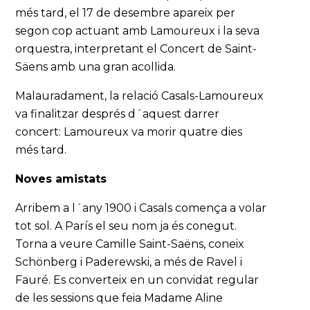
més tard, el 17 de desembre apareix per
segon cop actuant amb Lamoureux i la seva
orquestra, interpretant el Concert de Saint-
Säens amb una gran acollida.
Malauradament, la relació Casals-Lamoureux
va finalitzar després d´aquest darrer
concert: Lamoureux va morir quatre dies
més tard.
Noves amistats
Arribem a l´any 1900 i Casals comença a volar
tot sol. A París el seu nom ja és conegut.
Torna a veure Camille Saint-Saëns, coneix
Schönberg i Paderewski, a més de Ravel i
Fauré. Es converteix en un convidat regular
de les sessions que feia Madame Aline