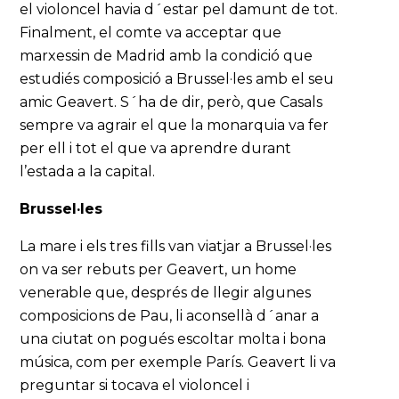
el violoncel havia d´estar pel damunt de tot.
Finalment, el comte va acceptar que
marxessin de Madrid amb la condició que
estudiés composició a Brussel·les amb el seu
amic Geavert. S´ha de dir, però, que Casals
sempre va agrair el que la monarquia va fer
per ell i tot el que va aprendre durant
l’estada a la capital.
Brussel·les
La mare i els tres fills van viatjar a Brussel·les
on va ser rebuts per Geavert, un home
venerable que, després de llegir algunes
composicions de Pau, li aconsellà d´anar a
una ciutat on pogués escoltar molta i bona
música, com per exemple París. Geavert li va
preguntar si tocava el violoncel i