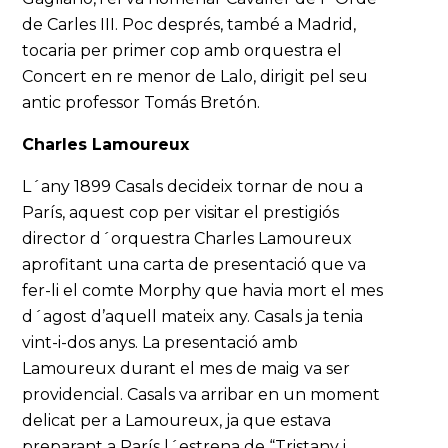
de Carles III. Poc després, també a Madrid,
tocaria per primer cop amb orquestra el
Concert en re menor de Lalo, dirigit pel seu
antic professor Tomás Bretón.
Charles Lamoureux
L´any 1899 Casals decideix tornar de nou a
París, aquest cop per visitar el prestigiós
director d´orquestra Charles Lamoureux
aprofitant una carta de presentació que va
fer-li el comte Morphy que havia mort el mes
d´agost d’aquell mateix any. Casals ja tenia
vint-i-dos anys. La presentació amb
Lamoureux durant el mes de maig va ser
providencial. Casals va arribar en un moment
delicat per a Lamoureux, ja que estava
preparant a París l´estrena de “Tristany i