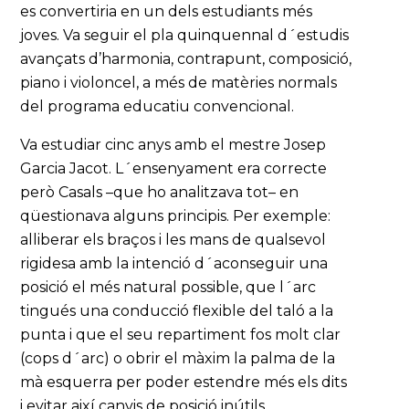
es convertiria en un dels estudiants més
joves. Va seguir el pla quinquennal d´estudis
avançats d’harmonia, contrapunt, composició,
piano i violoncel, a més de matèries normals
del programa educatiu convencional.
Va estudiar cinc anys amb el mestre Josep
Garcia Jacot. L´ensenyament era correcte
però Casals –que ho analitzava tot– en
qüestionava alguns principis. Per exemple:
alliberar els braços i les mans de qualsevol
rigidesa amb la intenció d´aconseguir una
posició el més natural possible, que l´arc
tingués una conducció flexible del taló a la
punta i que el seu repartiment fos molt clar
(cops d´arc) o obrir el màxim la palma de la
mà esquerra per poder estendre més els dits
i evitar així canvis de posició inútils.