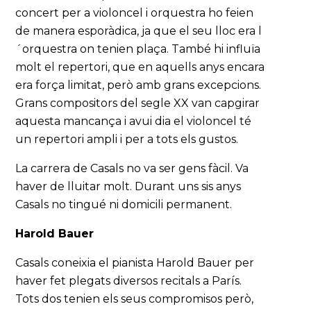
concert per a violoncel i orquestra ho feien
de manera esporàdica, ja que el seu lloc era l
´orquestra on tenien plaça. També hi influïa
molt el repertori, que en aquells anys encara
era força limitat, però amb grans excepcions.
Grans compositors del segle XX van capgirar
aquesta mancança i avui dia el violoncel té
un repertori ampli i per a tots els gustos.
La carrera de Casals no va ser gens fàcil. Va
haver de lluitar molt. Durant uns sis anys
Casals no tingué ni domicili permanent.
Harold Bauer
Casals coneixia el pianista Harold Bauer per
haver fet plegats diversos recitals a París.
Tots dos tenien els seus compromisos però,