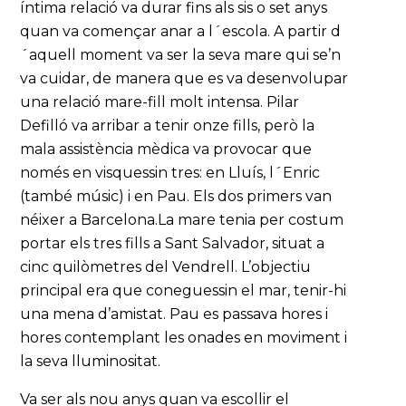
íntima relació va durar fins als sis o set anys
quan va començar anar a l´escola. A partir d
´aquell moment va ser la seva mare qui se’n
va cuidar, de manera que es va desenvolupar
una relació mare-fill molt intensa. Pilar
Defilló va arribar a tenir onze fills, però la
mala assistència mèdica va provocar que
només en visquessin tres: en Lluís, l´Enric
(també músic) i en Pau. Els dos primers van
néixer a Barcelona.La mare tenia per costum
portar els tres fills a Sant Salvador, situat a
cinc quilòmetres del Vendrell. L’objectiu
principal era que coneguessin el mar, tenir-hi
una mena d’amistat. Pau es passava hores i
hores contemplant les onades en moviment i
la seva lluminositat.
Va ser als nou anys quan va escollir el