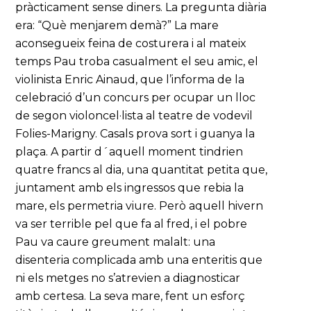
pràcticament sense diners. La pregunta diària
era: “Què menjarem demà?” La mare
aconsegueix feina de costurera i al mateix
temps Pau troba casualment el seu amic, el
violinista Enric Ainaud, que l’informa de la
celebració d’un concurs per ocupar un lloc
de segon violoncel·lista al teatre de vodevil
Folies-Marigny. Casals prova sort i guanya la
plaça. A partir d´aquell moment tindrien
quatre francs al dia, una quantitat petita que,
juntament amb els ingressos que rebia la
mare, els permetria viure. Però aquell hivern
va ser terrible pel que fa al fred, i el pobre
Pau va caure greument malalt: una
disenteria complicada amb una enteritis que
ni els metges no s’atrevien a diagnosticar
amb certesa. La seva mare, fent un esforç