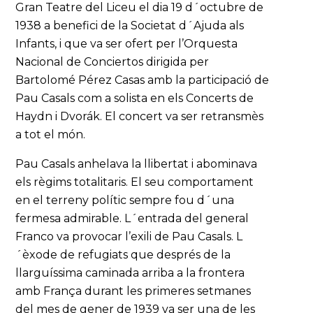
Gran Teatre del Liceu el dia 19 d´octubre de
1938 a benefici de la Societat d´Ajuda als
Infants, i que va ser ofert per l’Orquesta
Nacional de Conciertos dirigida per
Bartolomé Pérez Casas amb la participació de
Pau Casals com a solista en els Concerts de
Haydn i Dvorák. El concert va ser retransmès
a tot el món.
Pau Casals anhelava la llibertat i abominava
els règims totalitaris. El seu comportament
en el terreny polític sempre fou d´una
fermesa admirable. L´entrada del general
Franco va provocar l’exili de Pau Casals. L
´èxode de refugiats que després de la
llarguíssima caminada arriba a la frontera
amb França durant les primeres setmanes
del mes de gener de 1939 va ser una de les