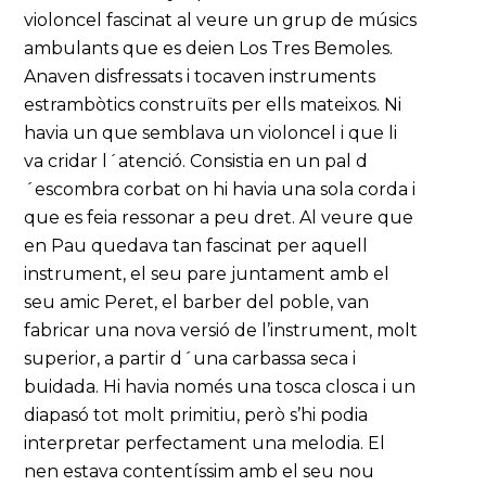
violoncel fascinat al veure un grup de músics
ambulants que es deien Los Tres Bemoles.
Anaven disfressats i tocaven instruments
estrambòtics construïts per ells mateixos. Ni
havia un que semblava un violoncel i que li
va cridar l´atenció. Consistia en un pal d
´escombra corbat on hi havia una sola corda i
que es feia ressonar a peu dret. Al veure que
en Pau quedava tan fascinat per aquell
instrument, el seu pare juntament amb el
seu amic Peret, el barber del poble, van
fabricar una nova versió de l’instrument, molt
superior, a partir d´una carbassa seca i
buidada. Hi havia només una tosca closca i un
diapasó tot molt primitiu, però s’hi podia
interpretar perfectament una melodia. El
nen estava contentíssim amb el seu nou