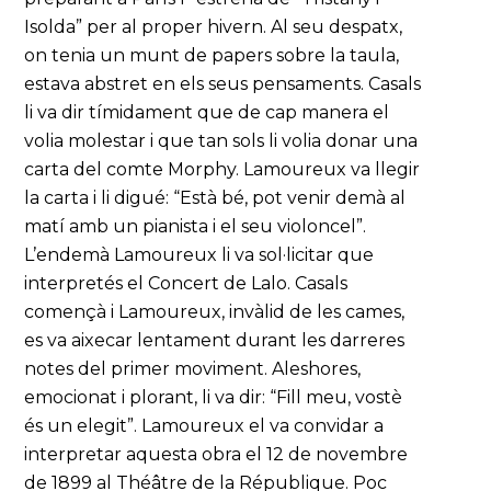
Isolda” per al proper hivern. Al seu despatx,
on tenia un munt de papers sobre la taula,
estava abstret en els seus pensaments. Casals
li va dir tímidament que de cap manera el
volia molestar i que tan sols li volia donar una
carta del comte Morphy. Lamoureux va llegir
la carta i li digué: “Està bé, pot venir demà al
matí amb un pianista i el seu violoncel”.
L’endemà Lamoureux li va sol·licitar que
interpretés el Concert de Lalo. Casals
començà i Lamoureux, invàlid de les cames,
es va aixecar lentament durant les darreres
notes del primer moviment. Aleshores,
emocionat i plorant, li va dir: “Fill meu, vostè
és un elegit”. Lamoureux el va convidar a
interpretar aquesta obra el 12 de novembre
de 1899 al Théâtre de la République. Poc