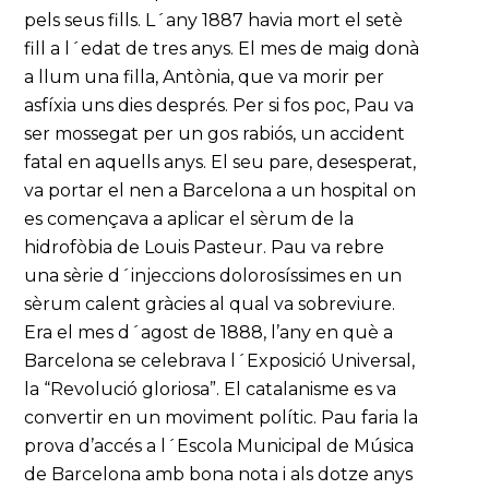
pels seus fills. L´any 1887 havia mort el setè
fill a l´edat de tres anys. El mes de maig donà
a llum una filla, Antònia, que va morir per
asfíxia uns dies després. Per si fos poc, Pau va
ser mossegat per un gos rabiós, un accident
fatal en aquells anys. El seu pare, desesperat,
va portar el nen a Barcelona a un hospital on
es començava a aplicar el sèrum de la
hidrofòbia de Louis Pasteur. Pau va rebre
una sèrie d´injeccions dolorosíssimes en un
sèrum calent gràcies al qual va sobreviure.
Era el mes d´agost de 1888, l’any en què a
Barcelona se celebrava l´Exposició Universal,
la “Revolució gloriosa”. El catalanisme es va
convertir en un moviment polític. Pau faria la
prova d’accés a l´Escola Municipal de Música
de Barcelona amb bona nota i als dotze anys