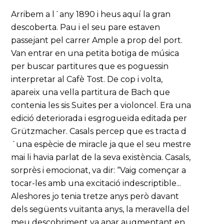
Arribem a l´any 1890 i heus aquí la gran
descoberta. Pau i el seu pare estaven
passejant pel carrer Ample a prop del port.
Van entrar en una petita botiga de música
per buscar partitures que es poguessin
interpretar al Cafè Tost. De cop i volta,
apareix una vella partitura de Bach que
contenia les sis Suites per a violoncel. Era una
edició deteriorada i esgrogueïda editada per
Grützmacher. Casals percep que es tracta d
´una espècie de miracle ja que el seu mestre
mai li havia parlat de la seva existència. Casals,
sorprès i emocionat, va dir: “Vaig començar a
tocar-les amb una excitació indescriptible...
Aleshores jo tenia tretze anys però davant
dels següents vuitanta anys, la meravella del
meu descobriment va anar augmentant en