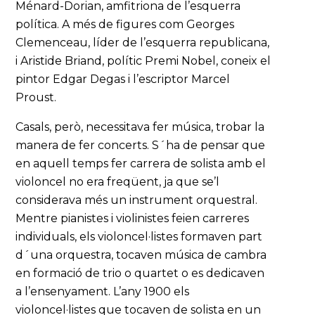
Ménard-Dorian, amfitriona de l’esquerra
política. A més de figures com Georges
Clemenceau, líder de l’esquerra republicana,
i Aristide Briand, polític Premi Nobel, coneix el
pintor Edgar Degas i l’escriptor Marcel
Proust.
Casals, però, necessitava fer música, trobar la
manera de fer concerts. S´ha de pensar que
en aquell temps fer carrera de solista amb el
violoncel no era freqüent, ja que se’l
considerava més un instrument orquestral.
Mentre pianistes i violinistes feien carreres
individuals, els violoncel·listes formaven part
d´una orquestra, tocaven música de cambra
en formació de trio o quartet o es dedicaven
a l’ensenyament. L’any 1900 els
violoncel·listes que tocaven de solista en un