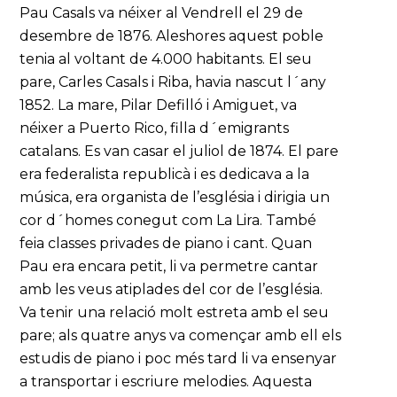
Pau Casals va néixer al Vendrell el 29 de
desembre de 1876. Aleshores aquest poble
tenia al voltant de 4.000 habitants. El seu
pare, Carles Casals i Riba, havia nascut l´any
1852. La mare, Pilar Defilló i Amiguet, va
néixer a Puerto Rico, filla d´emigrants
catalans. Es van casar el juliol de 1874. El pare
era federalista republicà i es dedicava a la
música, era organista de l’església i dirigia un
cor d´homes conegut com La Lira. També
feia classes privades de piano i cant. Quan
Pau era encara petit, li va permetre cantar
amb les veus atiplades del cor de l’església.
Va tenir una relació molt estreta amb el seu
pare; als quatre anys va començar amb ell els
estudis de piano i poc més tard li va ensenyar
a transportar i escriure melodies. Aquesta