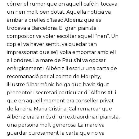
córrer el rumor que en aquell cafè hi tocava
un nen molt ben dotat. Aquella notícia va
arribar a orelles d’Isaac Albéniz que es
trobava a Barcelona. El gran pianista i
compositor va voler escoltar aquell “nen”. Un
cop el va haver sentit, va quedar tan
impressionat que se’l volia emportar amb ell
a Londres. La mare de Pau s’hi va oposar
enèrgicament i Albéniz li escriu una carta de
recomanació per al comte de Morphy,
il·lustre filharmònic belga que havia sigut
preceptor i secretari particular d´Alfons XII i
que en aquell moment era conseller privat
de la reina Maria Cristina. Cal remarcar que
Albéniz era, a més d´un extraordinari pianista,
una persona molt generosa. La mare va
guardar curosament la carta que no va