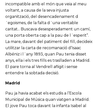
incompatible amb el món que veia al meu
voltant, a causa de la seva injusta
organització, del desencadenament d
´egoismes, de la falta d´una veritable
caritat... Buscava desesperadament un camí,
una porta oberta cap a la pau de l´esperit”.
La mare, davant del patiment del fill, decideix
utilitzar la carta de recomanació d’Isaac
Albéniz i l´any 1893, quan Pau tenia disset
anys, ella i els tres fills es traslladen a Madrid.
El pare torna al Vendrell afligit i sense
entendre la sobtada decisió.
Madrid
Pau ja havia acabat els estudis a l’Escola
Municipal de Música quan viatgen a Madrid.
El jove Pau toca davant la infanta Isabel al