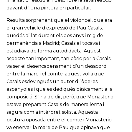
finalitat d´estudiar i descriure la seva reacció
davant d´una pintura en particular.
Resulta sorprenent que el violoncel, que era
el gran vehicle d’expressió de Pau Casals,
quedés aïllat durant els dos anys i mig de
permanència a Madrid; Casals el tocava i
estudiava de forma autodidacta. Aquest
aspecte tan important, tan bàsic per a Casals,
va ser el desencadenament d’un desacord
entre la mare i el comte; aquest volia que
Casals esdevingués un autor d´òperes
espanyoles i que es dediqués bàsicament a la
composició. S´ha de dir, però, que Monasterio
estava preparant Casals de manera lenta i
segura com a intèrpret solista. Aquesta
postura oposada entre el comte i Monasterio
va enervar la mare de Pau que opinava que