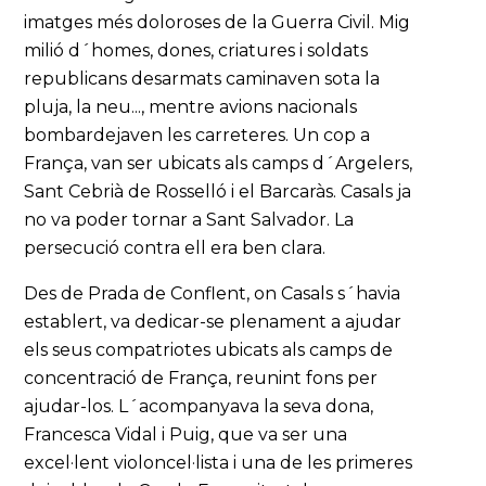
imatges més doloroses de la Guerra Civil. Mig
milió d´homes, dones, criatures i soldats
republicans desarmats caminaven sota la
pluja, la neu..., mentre avions nacionals
bombardejaven les carreteres. Un cop a
França, van ser ubicats als camps d´Argelers,
Sant Cebrià de Rosselló i el Barcaràs. Casals ja
no va poder tornar a Sant Salvador. La
persecució contra ell era ben clara.
Des de Prada de Conflent, on Casals s´havia
establert, va dedicar-se plenament a ajudar
els seus compatriotes ubicats als camps de
concentració de França, reunint fons per
ajudar-los. L´acompanyava la seva dona,
Francesca Vidal i Puig, que va ser una
excel·lent violoncel·lista i una de les primeres