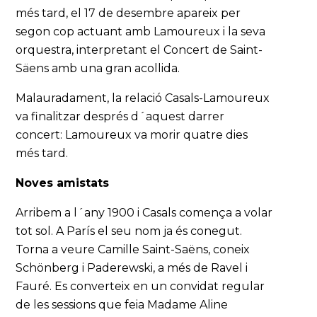
més tard, el 17 de desembre apareix per
segon cop actuant amb Lamoureux i la seva
orquestra, interpretant el Concert de Saint-
Säens amb una gran acollida.
Malauradament, la relació Casals-Lamoureux
va finalitzar després d´aquest darrer
concert: Lamoureux va morir quatre dies
més tard.
Noves amistats
Arribem a l´any 1900 i Casals comença a volar
tot sol. A París el seu nom ja és conegut.
Torna a veure Camille Saint-Saëns, coneix
Schönberg i Paderewski, a més de Ravel i
Fauré. Es converteix en un convidat regular
de les sessions que feia Madame Aline