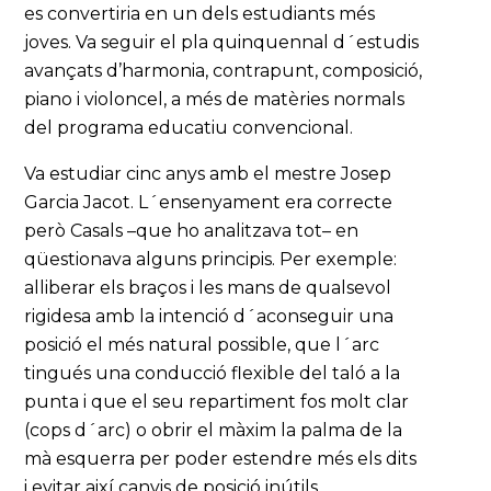
es convertiria en un dels estudiants més
joves. Va seguir el pla quinquennal d´estudis
avançats d’harmonia, contrapunt, composició,
piano i violoncel, a més de matèries normals
del programa educatiu convencional.
Va estudiar cinc anys amb el mestre Josep
Garcia Jacot. L´ensenyament era correcte
però Casals –que ho analitzava tot– en
qüestionava alguns principis. Per exemple:
alliberar els braços i les mans de qualsevol
rigidesa amb la intenció d´aconseguir una
posició el més natural possible, que l´arc
tingués una conducció flexible del taló a la
punta i que el seu repartiment fos molt clar
(cops d´arc) o obrir el màxim la palma de la
mà esquerra per poder estendre més els dits
i evitar així canvis de posició inútils.