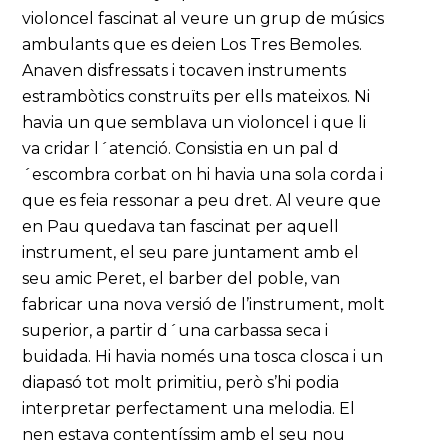
violoncel fascinat al veure un grup de músics
ambulants que es deien Los Tres Bemoles.
Anaven disfressats i tocaven instruments
estrambòtics construïts per ells mateixos. Ni
havia un que semblava un violoncel i que li
va cridar l´atenció. Consistia en un pal d
´escombra corbat on hi havia una sola corda i
que es feia ressonar a peu dret. Al veure que
en Pau quedava tan fascinat per aquell
instrument, el seu pare juntament amb el
seu amic Peret, el barber del poble, van
fabricar una nova versió de l’instrument, molt
superior, a partir d´una carbassa seca i
buidada. Hi havia només una tosca closca i un
diapasó tot molt primitiu, però s’hi podia
interpretar perfectament una melodia. El
nen estava contentíssim amb el seu nou