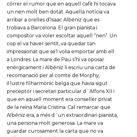
córrer el rumor que en aquell cafè hi tocava
un nen molt ben dotat. Aquella notícia va
arribar a orelles d’Isaac Albéniz que es
trobava a Barcelona. El gran pianista i
compositor va voler escoltar aquell “nen”. Un
cop el va haver sentit, va quedar tan
impressionat que se’l volia emportar amb ell
a Londres. La mare de Pau s’hi va oposar
enèrgicament i Albéniz li escriu una carta de
recomanació per al comte de Morphy,
il·lustre filharmònic belga que havia sigut
preceptor i secretari particular d´Alfons XII i
que en aquell moment era conseller privat
de la reina Maria Cristina. Cal remarcar que
Albéniz era, a més d´un extraordinari pianista,
una persona molt generosa. La mare va
guardar curosament la carta que no va