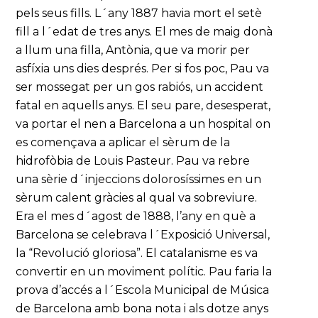
pels seus fills. L´any 1887 havia mort el setè
fill a l´edat de tres anys. El mes de maig donà
a llum una filla, Antònia, que va morir per
asfíxia uns dies després. Per si fos poc, Pau va
ser mossegat per un gos rabiós, un accident
fatal en aquells anys. El seu pare, desesperat,
va portar el nen a Barcelona a un hospital on
es començava a aplicar el sèrum de la
hidrofòbia de Louis Pasteur. Pau va rebre
una sèrie d´injeccions dolorosíssimes en un
sèrum calent gràcies al qual va sobreviure.
Era el mes d´agost de 1888, l’any en què a
Barcelona se celebrava l´Exposició Universal,
la “Revolució gloriosa”. El catalanisme es va
convertir en un moviment polític. Pau faria la
prova d’accés a l´Escola Municipal de Música
de Barcelona amb bona nota i als dotze anys