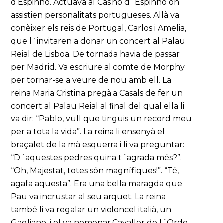
d’Espinho. Actuava al Casino d´Espinho on
assistien personalitats portugueses. Allà va
conèixer els reis de Portugal, Carlos i Amelia,
que l´invitaren a donar un concert al Palau
Reial de Lisboa. De tornada havia de passar
per Madrid. Va escriure al comte de Morphy
per tornar-se a veure de nou amb ell. La
reina Maria Cristina pregà a Casals de fer un
concert al Palau Reial al final del qual ella li
va dir: “Pablo, vull que tinguis un record meu
per a tota la vida”. La reina li ensenyà el
braçalet de la mà esquerra i li va preguntar:
“D´aquestes pedres quina t´agrada més?”.
“Oh, Majestat, totes són magnífiques!”. “Té,
agafa aquesta”. Era una bella maragda que
Pau va incrustar al seu arquet. La reina
també li va regalar un violoncel italià, un
Gagliano, i el va nomenar Cavaller de l´Orde