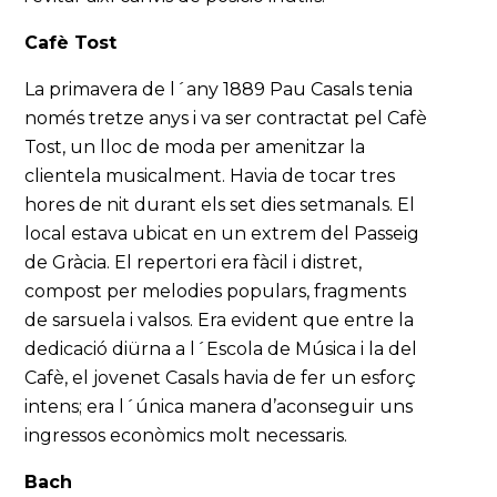
Cafè Tost
La primavera de l´any 1889 Pau Casals tenia
només tretze anys i va ser contractat pel Cafè
Tost, un lloc de moda per amenitzar la
clientela musicalment. Havia de tocar tres
hores de nit durant els set dies setmanals. El
local estava ubicat en un extrem del Passeig
de Gràcia. El repertori era fàcil i distret,
compost per melodies populars, fragments
de sarsuela i valsos. Era evident que entre la
dedicació diürna a l´Escola de Música i la del
Cafè, el jovenet Casals havia de fer un esforç
intens; era l´única manera d’aconseguir uns
ingressos econòmics molt necessaris.
Bach