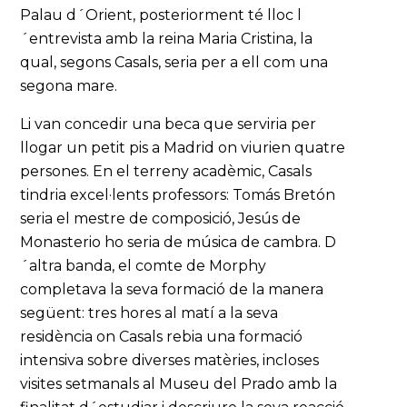
Palau d´Orient, posteriorment té lloc l
´entrevista amb la reina Maria Cristina, la
qual, segons Casals, seria per a ell com una
segona mare.
Li van concedir una beca que serviria per
llogar un petit pis a Madrid on viurien quatre
persones. En el terreny acadèmic, Casals
tindria excel·lents professors: Tomás Bretón
seria el mestre de composició, Jesús de
Monasterio ho seria de música de cambra. D
´altra banda, el comte de Morphy
completava la seva formació de la manera
següent: tres hores al matí a la seva
residència on Casals rebia una formació
intensiva sobre diverses matèries, incloses
visites setmanals al Museu del Prado amb la