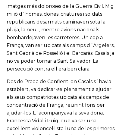
imatges més doloroses de la Guerra Civil. Mig
milió d´homes, dones, criatures i soldats
republicans desarmats caminaven sota la
pluja, la neu..., mentre avions nacionals
bombardejaven les carreteres. Un cop a
França, van ser ubicats als camps d´Argelers,
Sant Cebrià de Rosselló i el Barcaràs. Casals ja
no va poder tornar a Sant Salvador. La
persecució contra ell era ben clara.
Des de Prada de Conflent, on Casals s´havia
establert, va dedicar-se plenament a ajudar
els seus compatriotes ubicats als camps de
concentració de França, reunint fons per
ajudar-los. L´acompanyava la seva dona,
Francesca Vidal i Puig, que va ser una
excel·lent violoncel·lista i una de les primeres