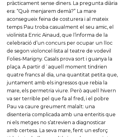
pràcticament sense diners. La pregunta diària
era: “Què menjarem demà?” La mare
aconsegueix feina de costurera i al mateix
temps Pau troba casualment el seu amic, el
violinista Enric Ainaud, que l’informa de la
celebració d’un concurs per ocupar un lloc
de segon violoncel·lista al teatre de vodevil
Folies-Marigny. Casals prova sort i guanya la
plaça. A partir d´aquell moment tindrien
quatre francs al dia, una quantitat petita que,
juntament amb els ingressos que rebia la
mare, els permetria viure. Però aquell hivern
va ser terrible pel que fa al fred, i el pobre
Pau va caure greument malalt: una
disenteria complicada amb una enteritis que
ni els metges no s’atrevien a diagnosticar
amb certesa. La seva mare, fent un esforç