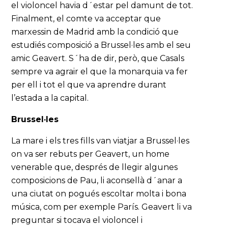
el violoncel havia d´estar pel damunt de tot.
Finalment, el comte va acceptar que
marxessin de Madrid amb la condició que
estudiés composició a Brussel·les amb el seu
amic Geavert. S´ha de dir, però, que Casals
sempre va agrair el que la monarquia va fer
per ell i tot el que va aprendre durant
l’estada a la capital.
Brussel·les
La mare i els tres fills van viatjar a Brussel·les
on va ser rebuts per Geavert, un home
venerable que, després de llegir algunes
composicions de Pau, li aconsellà d´anar a
una ciutat on pogués escoltar molta i bona
música, com per exemple París. Geavert li va
preguntar si tocava el violoncel i