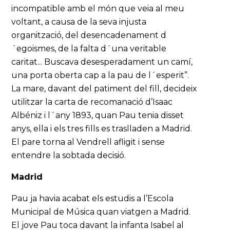
incompatible amb el món que veia al meu
voltant, a causa de la seva injusta
organització, del desencadenament d
´egoismes, de la falta d´una veritable
caritat... Buscava desesperadament un camí,
una porta oberta cap a la pau de l´esperit”.
La mare, davant del patiment del fill, decideix
utilitzar la carta de recomanació d’Isaac
Albéniz i l´any 1893, quan Pau tenia disset
anys, ella i els tres fills es traslladen a Madrid.
El pare torna al Vendrell afligit i sense
entendre la sobtada decisió.
Madrid
Pau ja havia acabat els estudis a l’Escola
Municipal de Música quan viatgen a Madrid.
El jove Pau toca davant la infanta Isabel al