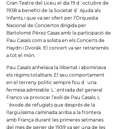
Gran Teatre del Liceu el dia 19 d´octubre de
1938 a benefici de la Societat d´Ajuda als
Infants, i que va ser ofert per l’Orquesta
Nacional de Conciertos dirigida per
Bartolomé Pérez Casas amb la participació de
Pau Casals com a solista en els Concerts de
Haydn i Dvorák. El concert va ser retransmès
a tot el món.
Pau Casals anhelava la llibertat i abominava
els règims totalitaris. El seu comportament
en el terreny polític sempre fou d´una
fermesa admirable. L´entrada del general
Franco va provocar l’exili de Pau Casals. L
´èxode de refugiats que després de la
llarguíssima caminada arriba a la frontera
amb França durant les primeres setmanes
del mes de gener de 1939 va ser una de les