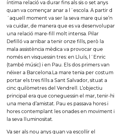
íntima relació va durar fins als sis o set anys
quan va començar anar a l´escola. A partir d
´aquell moment va ser la seva mare qui se’n
va cuidar, de manera que es va desenvolupar
una relació mare-fill molt intensa. Pilar
Defilló va arribar a tenir onze fills, però la
mala assistència mèdica va provocar que
només en visquessin tres: en Lluís, l´Enric
(també músic) i en Pau. Els dos primers van
néixer a Barcelona.La mare tenia per costum
portar els tres fills a Sant Salvador, situat a
cinc quilòmetres del Vendrell. L’objectiu
principal era que coneguessin el mar, tenir-hi
una mena d’amistat. Pau es passava hores i
hores contemplant les onades en moviment i
la seva lluminositat.
Va ser als nou anys quan va escollir el