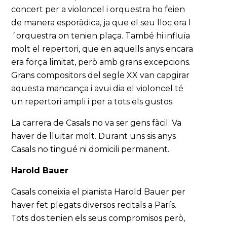
concert per a violoncel i orquestra ho feien
de manera esporàdica, ja que el seu lloc era l
´orquestra on tenien plaça. També hi influïa
molt el repertori, que en aquells anys encara
era força limitat, però amb grans excepcions.
Grans compositors del segle XX van capgirar
aquesta mancança i avui dia el violoncel té
un repertori ampli i per a tots els gustos.
La carrera de Casals no va ser gens fàcil. Va
haver de lluitar molt. Durant uns sis anys
Casals no tingué ni domicili permanent.
Harold Bauer
Casals coneixia el pianista Harold Bauer per
haver fet plegats diversos recitals a París.
Tots dos tenien els seus compromisos però,