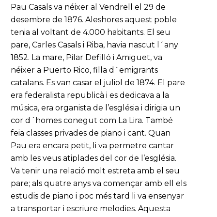
Pau Casals va néixer al Vendrell el 29 de
desembre de 1876. Aleshores aquest poble
tenia al voltant de 4.000 habitants. El seu
pare, Carles Casals i Riba, havia nascut l´any
1852. La mare, Pilar Defilló i Amiguet, va
néixer a Puerto Rico, filla d´emigrants
catalans. Es van casar el juliol de 1874. El pare
era federalista republicà i es dedicava a la
música, era organista de l’església i dirigia un
cor d´homes conegut com La Lira. També
feia classes privades de piano i cant. Quan
Pau era encara petit, li va permetre cantar
amb les veus atiplades del cor de l’església.
Va tenir una relació molt estreta amb el seu
pare; als quatre anys va començar amb ell els
estudis de piano i poc més tard li va ensenyar
a transportar i escriure melodies. Aquesta