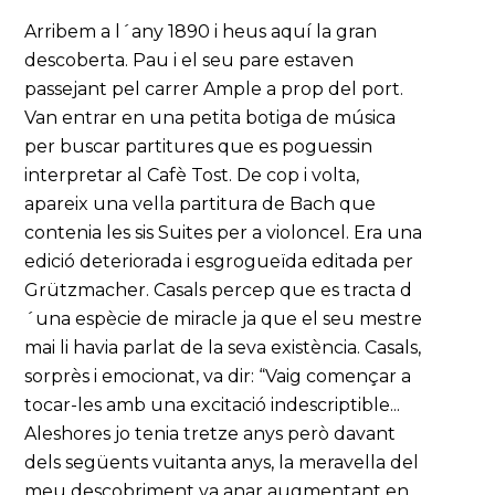
Arribem a l´any 1890 i heus aquí la gran
descoberta. Pau i el seu pare estaven
passejant pel carrer Ample a prop del port.
Van entrar en una petita botiga de música
per buscar partitures que es poguessin
interpretar al Cafè Tost. De cop i volta,
apareix una vella partitura de Bach que
contenia les sis Suites per a violoncel. Era una
edició deteriorada i esgrogueïda editada per
Grützmacher. Casals percep que es tracta d
´una espècie de miracle ja que el seu mestre
mai li havia parlat de la seva existència. Casals,
sorprès i emocionat, va dir: “Vaig començar a
tocar-les amb una excitació indescriptible...
Aleshores jo tenia tretze anys però davant
dels següents vuitanta anys, la meravella del
meu descobriment va anar augmentant en