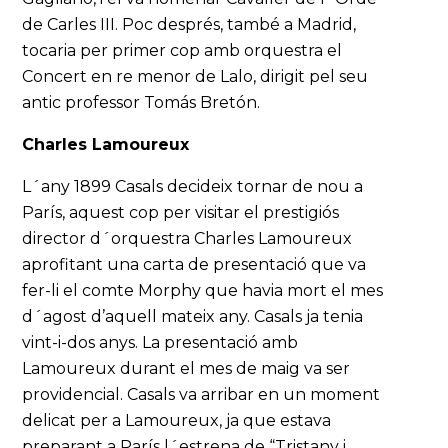
de Carles III. Poc després, també a Madrid,
tocaria per primer cop amb orquestra el
Concert en re menor de Lalo, dirigit pel seu
antic professor Tomás Bretón.
Charles Lamoureux
L´any 1899 Casals decideix tornar de nou a
París, aquest cop per visitar el prestigiós
director d´orquestra Charles Lamoureux
aprofitant una carta de presentació que va
fer-li el comte Morphy que havia mort el mes
d´agost d’aquell mateix any. Casals ja tenia
vint-i-dos anys. La presentació amb
Lamoureux durant el mes de maig va ser
providencial. Casals va arribar en un moment
delicat per a Lamoureux, ja que estava
preparant a París l´estrena de “Tristany i