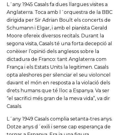
L´any 1945 Casals fa dues llargues visites a
Anglaterra. Toca amb l´orquestra de la BBC
dirigida per Sir Adrian Boult els concerts de
Schumann i Elgar, i amb el pianista Gerald
Moore ofereix diversos recitals. Durant la
segona visita, Casals té una forta decepció al
conèixer l’opinió dels anglesos sobre la
dictadura de Franco: tant Anglaterra com
França i els Estats Units la legitimen. Casals
opta aleshores per silenciar el seu violoncel
davant el món en resposta a la violació dels
drets humans que té lloc a Espanya. Va ser
“el sacrifici més gran de la meva vida”, va dir
Casals.
L´any 1949 Casals complia setanta-tres anys.
Dotze anys d´exili i sense cap esperança de
tornar a Espanya. Era ja una figura