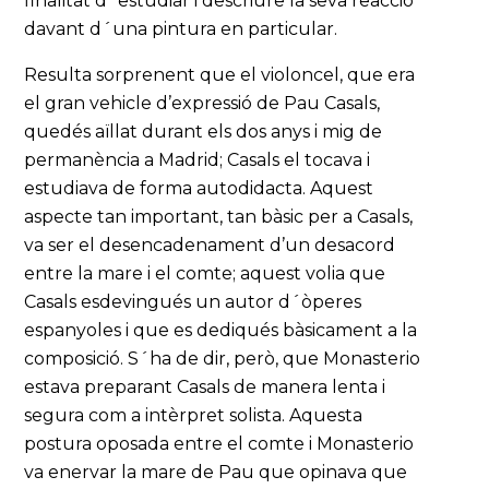
finalitat d´estudiar i descriure la seva reacció
davant d´una pintura en particular.
Resulta sorprenent que el violoncel, que era
el gran vehicle d’expressió de Pau Casals,
quedés aïllat durant els dos anys i mig de
permanència a Madrid; Casals el tocava i
estudiava de forma autodidacta. Aquest
aspecte tan important, tan bàsic per a Casals,
va ser el desencadenament d’un desacord
entre la mare i el comte; aquest volia que
Casals esdevingués un autor d´òperes
espanyoles i que es dediqués bàsicament a la
composició. S´ha de dir, però, que Monasterio
estava preparant Casals de manera lenta i
segura com a intèrpret solista. Aquesta
postura oposada entre el comte i Monasterio
va enervar la mare de Pau que opinava que