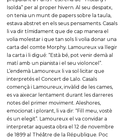
Isolda” per al proper hivern. Al seu despatx,
on tenia un munt de papers sobre la taula,
estava abstret en els seus pensaments. Casals
li va dir tímidament que de cap manera el
volia molestar i que tan sols li volia donar una
carta del comte Morphy. Lamoureux va llegir
la carta i li digué: “Està bé, pot venir demà al
matí amb un pianista i el seu violoncel”.
L’endemà Lamoureux li va sol·licitar que
interpretés el Concert de Lalo. Casals
començà i Lamoureux, invàlid de les cames,
es va aixecar lentament durant les darreres
notes del primer moviment. Aleshores,
emocionat i plorant, li va dir: “Fill meu, vostè
és un elegit”. Lamoureux el va convidar a
interpretar aquesta obra el 12 de novembre
de 1899 al Théâtre de la République. Poc