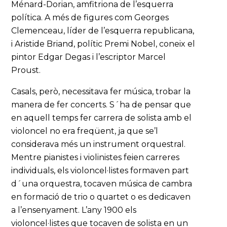
Ménard-Dorian, amfitriona de l’esquerra
política. A més de figures com Georges
Clemenceau, líder de l’esquerra republicana,
i Aristide Briand, polític Premi Nobel, coneix el
pintor Edgar Degas i l’escriptor Marcel
Proust.
Casals, però, necessitava fer música, trobar la
manera de fer concerts. S´ha de pensar que
en aquell temps fer carrera de solista amb el
violoncel no era freqüent, ja que se’l
considerava més un instrument orquestral.
Mentre pianistes i violinistes feien carreres
individuals, els violoncel·listes formaven part
d´una orquestra, tocaven música de cambra
en formació de trio o quartet o es dedicaven
a l’ensenyament. L’any 1900 els
violoncel·listes que tocaven de solista en un