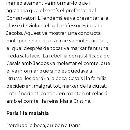
immediatament va informar-lo que li
agradaria que el sentís el professor del
Conservatori. L´endemà es va presentar a la
classe de violoncel del professor Edouard
Jacobs. Aquest va mostrar una conducta
molt poc respectuosa que va molestar Pau,
el qual després de tocar va marxar fent una
freda salutació. La rebel·lia ben justificada de
Casals amb Jacobs va molestar el comte, que
el va informar que si no es quedava a
Brussel·les perdria la beca; Casals i la família
decideixen, malgrat tot, marxar de la ciutat.
Tot i l’incident, continuen mantenint relació
amb el comte i la reina Maria Cristina.
París i la malaltia
Perduda la beca, arriben a París