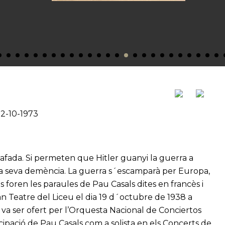
22-10-1973
lafada. Si permeten que Hitler guanyi la guerra a
 la seva demència. La guerra s´escamparà per Europa,
s foren les paraules de Pau Casals dites en francès i
an Teatre del Liceu el dia 19 d´octubre de 1938 a
e va ser ofert per l’Orquesta Nacional de Conciertos
cipació de Pau Casals com a solista en els Concerts de