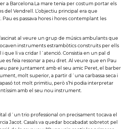
xer a Barcelona.La mare tenia per costum portar els
res del Vendrell. L’objectiu principal era que
. Pau es passava hores i hores contemplant les
el fascinat al veure un grup de músics ambulants que
 tocaven instruments estrambòtics construïts per ells
 que li va cridar l´atenció. Consistia en un pal d
ue es feia ressonar a peu dret. Al veure que en Pau
 seu pare juntament amb el seu amic Peret, el barber
rument, molt superior, a partir d´una carbassa seca i
pasó tot molt primitiu, però s’hi podia interpretar
ntíssim amb el seu nou instrument.
ital d´un trio professional on precisament tocava el
arcia Jacot. Casals va quedar bocabadat sobretot pel