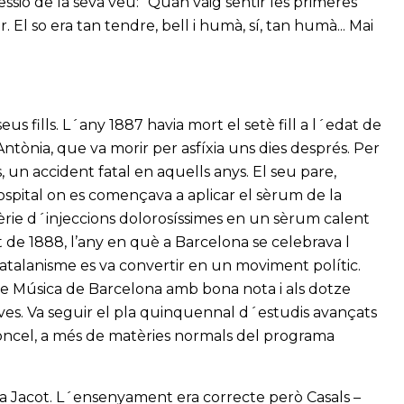
pressió de la seva veu: “Quan vaig sentir les primeres
 El so era tan tendre, bell i humà, sí, tan humà... Mai
eus fills. L´any 1887 havia mort el setè fill a l´edat de
Antònia, que va morir per asfíxia uns dies després. Per
, un accident fatal en aquells anys. El seu pare,
ospital on es començava a aplicar el sèrum de la
èrie d´injeccions dolorosíssimes en un sèrum calent
t de 1888, l’any en què a Barcelona se celebrava l
 catalanisme es va convertir en un moviment polític.
 de Música de Barcelona amb bona nota i als dotze
oves. Va seguir el pla quinquennal d´estudis avançats
loncel, a més de matèries normals del programa
ia Jacot. L´ensenyament era correcte però Casals –