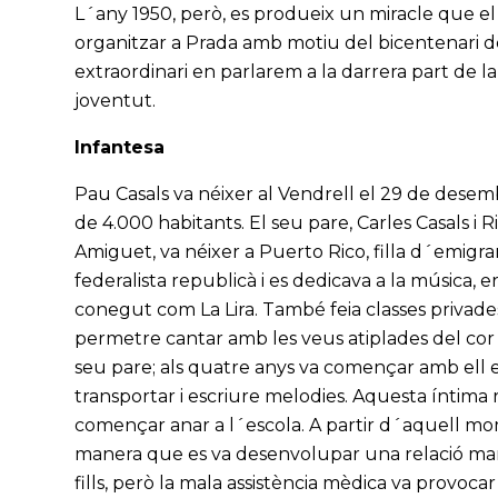
L´any 1950, però, es produeix un miracle que el v
organitzar a Prada amb motiu del bicentenari d
extraordinari en parlarem a la darrera part de l
joventut.
Infantesa
Pau Casals va néixer al Vendrell el 29 de desem
de 4.000 habitants. El seu pare, Carles Casals i Ri
Amiguet, va néixer a Puerto Rico, filla d´emigrant
federalista republicà i es dedicava a la música, e
conegut com La Lira. També feia classes privades
permetre cantar amb les veus atiplades del cor d
seu pare; als quatre anys va començar amb ell el
transportar i escriure melodies. Aquesta íntima re
començar anar a l´escola. A partir d´aquell mom
manera que es va desenvolupar una relació mare-f
fills, però la mala assistència mèdica va provoca