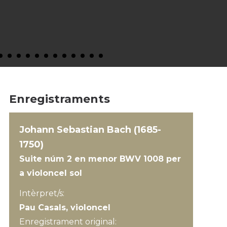
Enregistraments
Johann Sebastian Bach (1685-
1750)
Suite núm 2 en menor BWV 1008 per
a violoncel sol
Intèrpret/s:
Pau Casals, violoncel
Enregistrament original: