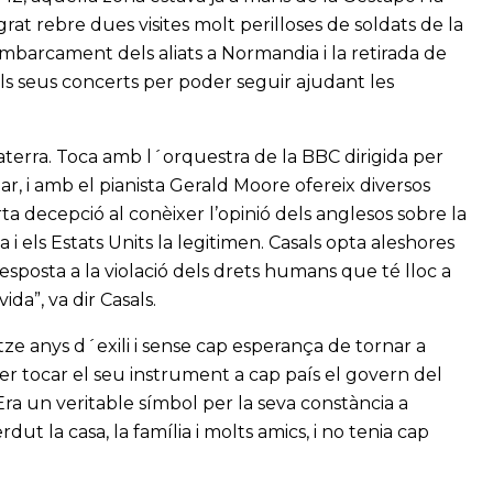
grat rebre dues visites molt perilloses de soldats de la
mbarcament dels aliats a Normandia i la retirada de
els seus concerts per poder seguir ajudant les
laterra. Toca amb l´orquestra de la BBC dirigida per
r, i amb el pianista Gerald Moore ofereix diversos
orta decepció al conèixer l’opinió dels anglesos sobre la
i els Estats Units la legitimen. Casals opta aleshores
esposta a la violació dels drets humans que té lloc a
ida”, va dir Casals.
ze anys d´exili i sense cap esperança de tornar a
ler tocar el seu instrument a cap país el govern del
ra un veritable símbol per la seva constància a
dut la casa, la família i molts amics, i no tenia cap