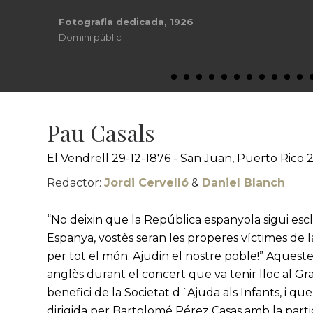
Fotografia dedicada, 1926
Domini públic
Pau Casals
El Vendrell 29-12-1876 - San Juan, Puerto Rico 
Redactor:
Jordi Cervelló
&
Daniel Blanch
“No deixin que la República espanyola sigui esc
Espanya, vostès seran les properes víctimes de
per tot el món. Ajudin el nostre poble!” Aqueste
anglès durant el concert que va tenir lloc al Gr
benefici de la Societat d´Ajuda als Infants, i qu
dirigida per Bartolomé Pérez Casas amb la parti