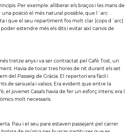
ncipis. Per exemple: alliberar els braços i les mans de
 una posició el més natural possible, que l´arc
ta i que el seu repartiment fos molt clar (cops d´arc)
oder estendre més els dits i evitar així canvis de
s tretze anys i va ser contractat pel Cafè Tost, un
ent. Havia de tocar tres hores de nit durant els set
m del Passeig de Gràcia. El repertori era fàcil i
s de sarsuela i valsos. Era evident que entre la
è, el jovenet Casals havia de fer un esforç intens; era l
òmics molt necessaris.
rta. Pau i el seu pare estaven passejant pel carrer
a botiga de música per buscar partitures que es