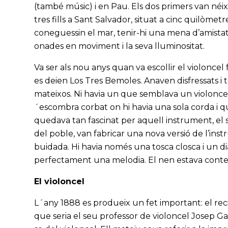
(també músic) i en Pau. Els dos primers van néi
tres fills a Sant Salvador, situat a cinc quilòmet
coneguessin el mar, tenir-hi una mena d’amistat
onades en moviment i la seva lluminositat.
Va ser als nou anys quan va escollir el violonc
es deien Los Tres Bemoles. Anaven disfressats i
mateixos. Ni havia un que semblava un violoncel i
´escombra corbat on hi havia una sola corda i q
quedava tan fascinat per aquell instrument, el
del poble, van fabricar una nova versió de l’inst
buidada. Hi havia només una tosca closca i un dia
perfectament una melodia. El nen estava conte
El violoncel
L´any 1888 es produeix un fet important: el rec
que seria el seu professor de violoncel Josep G