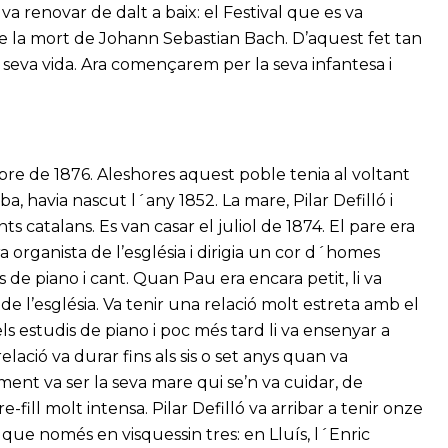
a renovar de dalt a baix: el Festival que es va
e la mort de Johann Sebastian Bach. D’aquest fet tan
a seva vida. Ara començarem per la seva infantesa i
bre de 1876. Aleshores aquest poble tenia al voltant
ba, havia nascut l´any 1852. La mare, Pilar Defilló i
s catalans. Es van casar el juliol de 1874. El pare era
ra organista de l’església i dirigia un cor d´homes
 de piano i cant. Quan Pau era encara petit, li va
e l’església. Va tenir una relació molt estreta amb el
s estudis de piano i poc més tard li va ensenyar a
lació va durar fins als sis o set anys quan va
ent va ser la seva mare qui se’n va cuidar, de
ill molt intensa. Pilar Defilló va arribar a tenir onze
r que només en visquessin tres: en Lluís, l´Enric