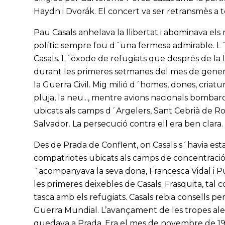
Haydn i Dvorák. El concert va ser retransmès a t
Pau Casals anhelava la llibertat i abominava els
polític sempre fou d´una fermesa admirable. L´
Casals. L´èxode de refugiats que després de la 
durant les primeres setmanes del mes de gener
la Guerra Civil. Mig milió d´homes, dones, criat
pluja, la neu..., mentre avions nacionals bombar
ubicats als camps d´Argelers, Sant Cebrià de Ross
Salvador. La persecució contra ell era ben clara.
Des de Prada de Conflent, on Casals s´havia est
compatriotes ubicats als camps de concentració 
´acompanyava la seva dona, Francesca Vidal i Pui
les primeres deixebles de Casals. Frasquita, ta
tasca amb els refugiats. Casals rebia consells 
Guerra Mundial. L’avançament de les tropes aleman
quedava a Prada. Era el mes de novembre de 1942