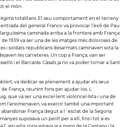
ot el món.
 règims totalitaris. El seu comportament en el terreny
entrada del general Franco va provocar l’exili de Pau
llarguíssima caminada arriba a la frontera amb França
 de 1939 va ser una de les imatges més doloroses de
ures i soldats republicans desarmats caminaven sota la
dejaven les carreteres. Un cop a França, van ser
elló i el Barcaràs. Casals ja no va poder tornar a Sant
ablert, va dedicar-se plenament a ajudar els seus
de França, reunint fons per ajudar-los. L
g, que va ser una excel·lent violoncel·lista i una de
l com l’anomenaven, va exercir també una important
per abandonar França degut a l´esclat de la Segona
yes suposava un perill per a ell, fins i tot si es
, aquella zona estava ja a mans de la Gestapo i la