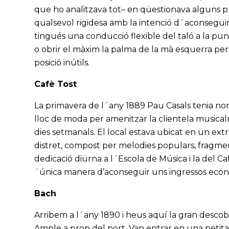
que ho analitzava tot– en qüestionava alguns pri
qualsevol rigidesa amb la intenció d´aconseguir
tingués una conducció flexible del taló a la pun
o obrir el màxim la palma de la mà esquerra per p
posició inútils.
Cafè Tost
La primavera de l´any 1889 Pau Casals tenia nomé
lloc de moda per amenitzar la clientela musicalm
dies setmanals. El local estava ubicat en un extre
distret, compost per melodies populars, fragment
dedicació diürna a l´Escola de Música i la del Caf
´única manera d’aconseguir uns ingressos econ
Bach
Arribem a l´any 1890 i heus aquí la gran descobe
Ample a prop del port. Van entrar en una petit