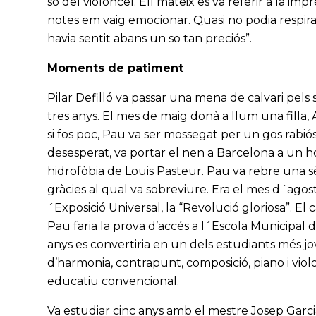
so del violoncel. Ell mateix es va referir a la im
notes em vaig emocionar. Quasi no podia respirar.
havia sentit abans un so tan preciós”.
Moments de patiment
Pilar Defilló va passar una mena de calvari pels s
tres anys. El mes de maig donà a llum una filla, 
si fos poc, Pau va ser mossegat per un gos rabiós
desesperat, va portar el nen a Barcelona a un h
hidrofòbia de Louis Pasteur. Pau va rebre una s
gràcies al qual va sobreviure. Era el mes d´agos
´Exposició Universal, la “Revolució gloriosa”. El
Pau faria la prova d’accés a l´Escola Municipal
anys es convertiria en un dels estudiants més j
d’harmonia, contrapunt, composició, piano i vio
educatiu convencional.
Va estudiar cinc anys amb el mestre Josep Garc