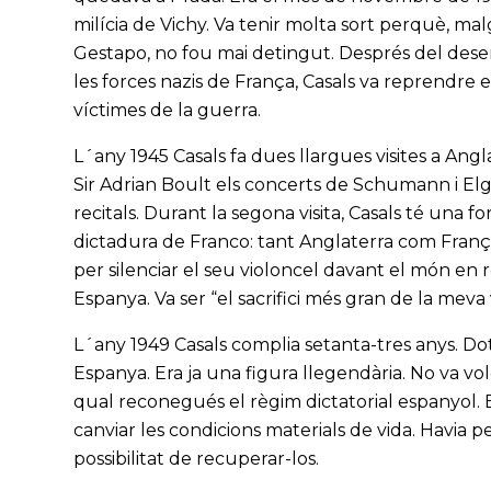
milícia de Vichy. Va tenir molta sort perquè, mal
Gestapo, no fou mai detingut. Després del dese
les forces nazis de França, Casals va reprendre 
víctimes de la guerra.
L´any 1945 Casals fa dues llargues visites a Ang
Sir Adrian Boult els concerts de Schumann i Elga
recitals. Durant la segona visita, Casals té una f
dictadura de Franco: tant Anglaterra com França 
per silenciar el seu violoncel davant el món en r
Espanya. Va ser “el sacrifici més gran de la meva v
L´any 1949 Casals complia setanta-tres anys. Dot
Espanya. Era ja una figura llegendària. No va vo
qual reconegués el règim dictatorial espanyol. E
canviar les condicions materials de vida. Havia per
possibilitat de recuperar-los.