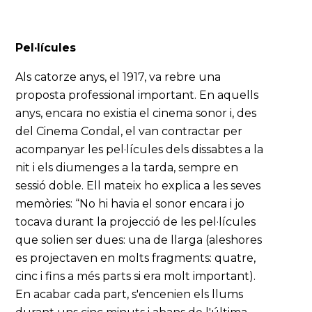
Pel·lícules
Als catorze anys, el 1917, va rebre una
proposta professional important. En aquells
anys, encara no existia el cinema sonor i, des
del Cinema Condal, el van contractar per
acompanyar les pel·lícules dels dissabtes a la
nit i els diumenges a la tarda, sempre en
sessió doble. Ell mateix ho explica a les seves
memòries: “No hi havia el sonor encara i jo
tocava durant la projecció de les pel·lícules
que solien ser dues: una de llarga (aleshores
es projectaven en molts fragments: quatre,
cinc i fins a més parts si era molt important).
En acabar cada part, s'encenien els llums