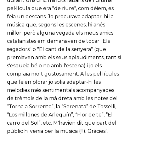
durant uns cinc minuts i abans de l'última
pel·lícula que era "de riure", com dèiem, es
feia un descans. Jo procurava adaptar-hi la
música que, segons les escenes, hi anés
millor, però alguna vegada els meus amics
catalanistes em demanaven de tocar "Els
segadors" o "El cant de la senyera" (que
premiaven amb els seus aplaudiments, tant si
s'esqueia bé o no amb l'escena) i jo els
complaïa molt gustosament. A les pel·lícules
que feien plorar jo solia adaptar-hi les
melodies més sentimentals acompanyades
de trèmols de la mà dreta amb les notes del
“Torna a Sorrento”, la ”Serenata” de Tosselli,
“Los millones de Arlequín”, “Flor de te”, “El
carro del Sol”, etc. M'havien dit que part del
públic hi venia per la música (!!!). Gràcies”.