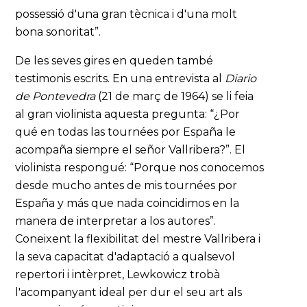
possessió d'una gran tècnica i d'una molt
bona sonoritat”.
De les seves gires en queden també
testimonis escrits. En una entrevista al
Diario
de Pontevedra
(21 de març de 1964) se li feia
al gran violinista aquesta pregunta: “¿Por
qué en todas las tournées por España le
acompaña siempre el señor Vallribera?”. El
violinista respongué: “Porque nos conocemos
desde mucho antes de mis tournées por
España y más que nada coincidimos en la
manera de interpretar a los autores”.
Coneixent la flexibilitat del mestre Vallribera i
la seva capacitat d'adaptació a qualsevol
repertori i intèrpret, Lewkowicz trobà
l'acompanyant ideal per dur el seu art als