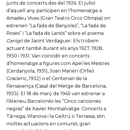
junts de concerts des del 1926. El juliol
d’aquell any participen en l’homenatge a
Amadeu Vives (Gran Teatro Circo Olimpia) on
estrenen “La fada de Banyoles”, “La fada de
Roses” i “La fada de Lanós” sobre el poema
Canigó
de Jacint Verdaguer. Els trobem
actuant també durant els anys 1927, 1928,
1930 i 1931. Van coincidir en concerts
d’homenatge a figures com Apel·les Mestres
(Cerdanyola, 1931), Joan Manén (Orfeó
Gracienc, 1932) o el Centenari de la
Renaixença (Casal del Metge de Barcelona,
1933). El 18 de març de 1945 van estrenar a
l’Ateneu Barcelonès les “Cinco canciones
negras” de Xavier Montsalvatge. Concerts a
Tàrrega, Vilanova i la Geltrú o Terrassa, són
moltes actuacions en comunió, gran