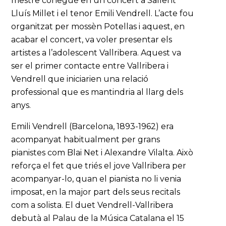
mestre conegué en un concert a Sallent
Lluís Millet i el tenor Emili Vendrell. L’acte fou
organitzat per mossèn Potellas i aquest, en
acabar el concert, va voler presentar els
artistes a l’adolescent Vallribera. Aquest va
ser el primer contacte entre Vallribera i
Vendrell que iniciarien una relació
professional que es mantindria al llarg dels
anys.
Emili Vendrell (Barcelona, 1893-1962) era
acompanyat habitualment per grans
pianistes com Blai Net i Alexandre Vilalta. Això
reforça el fet que triés el jove Vallribera per
acompanyar-lo, quan el pianista no li venia
imposat, en la major part dels seus recitals
com a solista. El duet Vendrell-Vallribera
debutà al Palau de la Música Catalana el 15