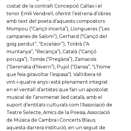
costat de la contralt Concepció Callao i el
tenor Emili Vendrell, oferint l’estrena d’obres
amb text del poeta d’aquests compositors:
Mompou (“Cançó incerta”), Llongueres (“Les
campanes de Salom”), Gerhard (“Cançó del
goig perdut”, “Excelsior”), Toldrà (“A
muntanya”, “Recança”), Català (“Cançó
poruga”), Tomàs (“Pregària”), Zamacois
(“Serenata d’hivern”), Pujol (“Dansa”, “L’home
que feia giravoltar l’espasa”). Vallribera té
vint-i-quatre anys i està plenament integrat
en el ventall d’artistes que fan un apostolat
musical de l’anomenat lied català, amb el
suport d’entitats culturals com l’Associació de
Teatre Selecte, Amics de la Poesia, Associació
de Música de Cambra i Concerts Blaus;
aquesta darrera institució, en un seguit de