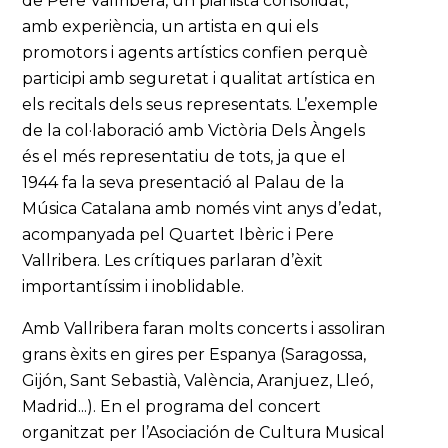
de Pere Vallribera, un pianista consolidat,
amb experiència, un artista en qui els
promotors i agents artístics confien perquè
participi amb seguretat i qualitat artística en
els recitals dels seus representats. L’exemple
de la col·laboració amb Victòria Dels Àngels
és el més representatiu de tots, ja que el
1944 fa la seva presentació al Palau de la
Música Catalana amb només vint anys d’edat,
acompanyada pel Quartet Ibèric i Pere
Vallribera. Les crítiques parlaran d’èxit
importantíssim i inoblidable.
Amb Vallribera faran molts concerts i assoliran
grans èxits en gires per Espanya (Saragossa,
Gijón, Sant Sebastià, València, Aranjuez, Lleó,
Madrid...). En el programa del concert
organitzat per l’Asociación de Cultura Musical