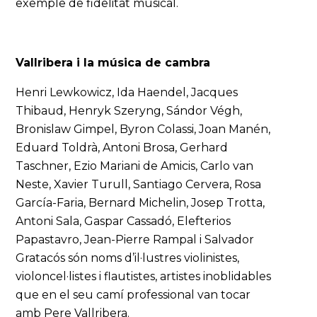
exemple de fidelitat musical.
Vallribera i la música de cambra
Henri Lewkowicz, Ida Haendel, Jacques
Thibaud, Henryk Szeryng, Sándor Végh,
Bronislaw Gimpel, Byron Colassi, Joan Manén,
Eduard Toldrà, Antoni Brosa, Gerhard
Taschner, Ezio Mariani de Amicis, Carlo van
Neste, Xavier Turull, Santiago Cervera, Rosa
García-Faria, Bernard Michelin, Josep Trotta,
Antoni Sala, Gaspar Cassadó, Elefterios
Papastavro, Jean-Pierre Rampal i Salvador
Gratacós són noms d’il·lustres violinistes,
violoncel·listes i flautistes, artistes inoblidables
que en el seu camí professional van tocar
amb Pere Vallribera.