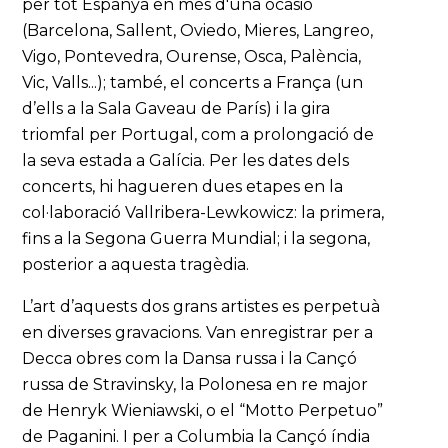
per tot Espanya en més d'una ocasió
(Barcelona, Sallent, Oviedo, Mieres, Langreo,
Vigo, Pontevedra, Ourense, Osca, Palència,
Vic, Valls...); també, el concerts a França (un
d’ells a la Sala Gaveau de París) i la gira
triomfal per Portugal, com a prolongació de
la seva estada a Galícia. Per les dates dels
concerts, hi hagueren dues etapes en la
col·laboració Vallribera-Lewkowicz: la primera,
fins a la Segona Guerra Mundial; i la segona,
posterior a aquesta tragèdia.
L’art d’aquests dos grans artistes es perpetuà
en diverses gravacions. Van enregistrar per a
Decca obres com la Dansa russa i la Cançó
russa de Stravinsky, la Polonesa en re major
de Henryk Wieniawski, o el “Motto Perpetuo”
de Paganini. I per a Columbia la Cançó índia