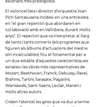
escenaris més prestigiosos.
El violoncel·lista i director d’orquestra Joan
Pich Santasusana incideix en una entrevista
en “el gran repertori que abordaren en
col·laboració amb en Vallribera, durant molts
anys”. El repertori que va interpretar al llarg
de tants i tants concerts (els programes que
figuren als àlbums d'actuacions del mestre
són incalculables) fou el fonamental per a
un duo estable d'aquestes característiques:
sonates i les obres més representatives de
Mozart, Beethoven, Franck, Debussy, Ravel,
Brahms, Tartini, Sarasate, Paganini,
Wieniawski, Saint-Saëns, Leclair, Manén i
molts altres autors.
Criden l'atenció les gires que va dur a terme