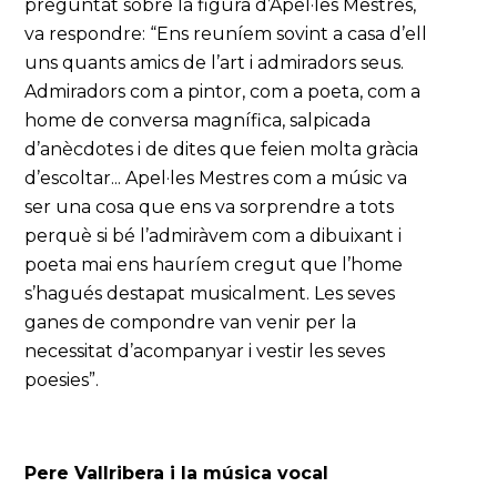
preguntat sobre la figura d’Apel·les Mestres,
va respondre: “Ens reuníem sovint a casa d’ell
uns quants amics de l’art i admiradors seus.
Admiradors com a pintor, com a poeta, com a
home de conversa magnífica, salpicada
d’anècdotes i de dites que feien molta gràcia
d’escoltar... Apel·les Mestres com a músic va
ser una cosa que ens va sorprendre a tots
perquè si bé l’admiràvem com a dibuixant i
poeta mai ens hauríem cregut que l’home
s’hagués destapat musicalment. Les seves
ganes de compondre van venir per la
necessitat d’acompanyar i vestir les seves
poesies”.
Pere Vallribera i la música vocal