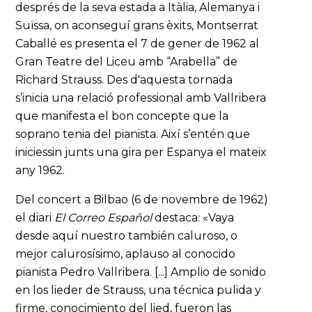
després de la seva estada a Itàlia, Alemanya i
Suïssa, on aconseguí grans èxits, Montserrat
Caballé es presenta el 7 de gener de 1962 al
Gran Teatre del Liceu amb “Arabella” de
Richard Strauss. Des d'aquesta tornada
s’inicia una relació professional amb Vallribera
que manifesta el bon concepte que la
soprano tenia del pianista. Així s’entén que
iniciessin junts una gira per Espanya el mateix
any 1962.
Del concert a Bilbao (6 de novembre de 1962)
el diari
El Correo Español
destaca: «Vaya
desde aquí nuestro también caluroso, o
mejor calurosísimo, aplauso al conocido
pianista Pedro Vallribera. [...] Amplio de sonido
en los lieder de Strauss, una técnica pulida y
firme, conocimiento del lied, fueron las