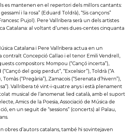
 es mantenen en el repertori dels millors cantants:
l gessamí i la rosa” (Eduard Toldrà), “Sis cançons”
Francesc Pujol). Pere Vallribera serà un dels artistes
ca Catalana: al voltant d’unes dues-centes cinquanta
úsica Catalana i Pere Vallribera actua en un
contralt Concepció Callao i el tenor Emili Vendrell,
aquests compositors: Mompou (“Cançó incerta”),
“Cançó del goig perdut”, “Excelsior”), Toldrà (“A
 Tomàs (“Pregària”), Zamacois (“Serenata d’hivern”),
sa”). Vallribera té vint-i-quatre anys i està plenament
stolat musical de l’anomenat lied català, amb el suport
electe, Amics de la Poesia, Associació de Música de
ió, en un seguit de “sessions” (concerts) al Palau,
ans.
n obres d’autors catalans, també hi sovintejaven