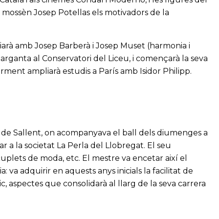
e mossèn Josep Potellas els motivadors de la
iarà amb Josep Barberà i Josep Muset (harmonia i
arganta al Conservatori del Liceu, i començarà la seva
iorment ampliarà estudis a París amb Isidor Philipp.
à de Sallent, on acompanyava el ball dels diumenges a
r a la societat La Perla del Llobregat. El seu
, cuplets de moda, etc. El mestre va encetar així el
 va adquirir en aquests anys inicials la facilitat de
ic, aspectes que consolidarà al llarg de la seva carrera