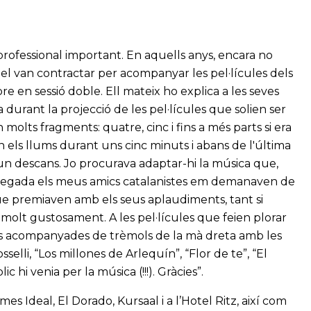
 professional important. En aquells anys, encara no
, el van contractar per acompanyar les pel·lícules dels
pre en sessió doble. Ell mateix ho explica a les seves
a durant la projecció de les pel·lícules que solien ser
molts fragments: quatre, cinc i fins a més parts si era
 els llums durant uns cinc minuts i abans de l'última
a un descans. Jo procurava adaptar-hi la música que,
a vegada els meus amics catalanistes em demanaven de
que premiaven amb els seus aplaudiments, tant si
a molt gustosament. A les pel·lícules que feien plorar
als acompanyades de trèmols de la mà dreta amb les
selli, “Los millones de Arlequín”, “Flor de te”, “El
c hi venia per la música (!!!). Gràcies”.
es Ideal, El Dorado, Kursaal i a l’Hotel Ritz, així com