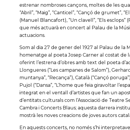
estrenar nombroses cançons, moltes de les quals
“Abril”, “Maig”, “Canticel”, “Cançó de grumet”, “E
(Manuel Blancafort), “Un clavell”, “Els esclops” (
que més actuarà en concert al Palau de la Músi
actuacions.
Som al dia 27 de gener del 1927 al Palau de la M
homenatge al poeta Josep Carner al costat de la 
oferint l’estrena d’obres amb text del poeta d’
Llongueres (“Les campanes de Salom”), Gerhard (
muntanya”, “Recança”), Català (“Cançó poruga”),
Pujol (“Dansa”, “L’home que feia giravoltar l’espa
integrat en el ventall d’artistes que fan un apo
d’entitats culturals com l’Associació de Teatre S
Cambra i Concerts Blaus; aquesta darrera instituc
mostrà les noves creacions de joves autors catal
En aquests concerts, no només s’hi interpretave