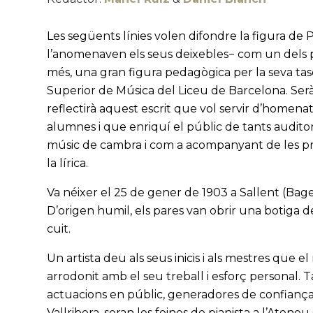
Les següents línies volen difondre la figura de P
l’anomenaven els seus deixebles− com un dels pi
més, una gran figura pedagògica per la seva tasc
Superior de Música del Liceu de Barcelona. Serà
reflectirà aquest escrit que vol servir d’homena
alumnes i que enriquí el públic de tants auditori
músic de cambra i com a acompanyant de les pri
la lírica.
Va néixer el 25 de gener de 1903 a Sallent (Bages),
D’origen humil, els pares van obrir una botiga de
cuit.
Un artista deu als seus inicis i als mestres que
arrodonit amb el seu treball i esforç personal. 
actuacions en públic, generadores de confiança 
Vallribera, seran les feines de pianista a l’Ateneu