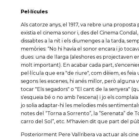
Pel·lícules
Als catorze anys, el 1917, va rebre una proposta
existia el cinema sonor i, des del Cinema Condal
dissabtes a la nit i els diumenges a la tarda, sem
memòries: “No hi havia el sonor encara i jo tocav
dues: una de llarga (aleshores es projectaven en 
molt important). En acabar cada part, s'encenien
pel·lícula que era "de riure", com dèiem, es fei
segons les escenes, hi anés millor, però algun
tocar "Els segadors" o "El cant de la senyera" (
s'esqueia bé o no amb l'escena) i jo els complaï
jo solia adaptar-hi les melodies més sentiment
notes del “Torna a Sorrento”, la ”Serenata” de Tos
carro del Sol”, etc. M'havien dit que part del públi
Posteriorment Pere Vallribera va actuar als cinem