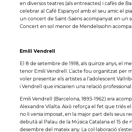
en diversos teatres (als entreactes) i cafès de B
celebrar al Café Espanyol amb el seu amic el pian
un concert de Saint-Saëns acompanyat en un sego
Concert en sol menor de Mendelssohn acompan
Emili Vendrell
El 8 de setembre de 1918, als quinze anys, el me
tenor Emili Vendrell. L’acte fou organitzat per 
voler presentar els artistes a l’adolescent Vallr
i Vendrell que iniciarien una relació professional
Emili Vendrell (Barcelona, 1893-1962) era acomp
Alexandre Vilalta. Això reforça el fet que triés 
no li venia imposat, en la major part dels seus re
debutà al Palau de la Música Catalana el 15 de 
desembre del mateix any. La col·laboració s’est