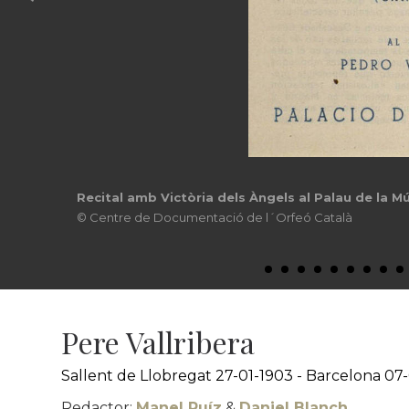
Recital amb la soprano Conxita Badia, 1948
© Centre de Documentació de l´Orfeó Català
Pere Vallribera
Sallent de Llobregat 27-01-1903 - Barcelona 07
Redactor:
Manel Ruíz
&
Daniel Blanch