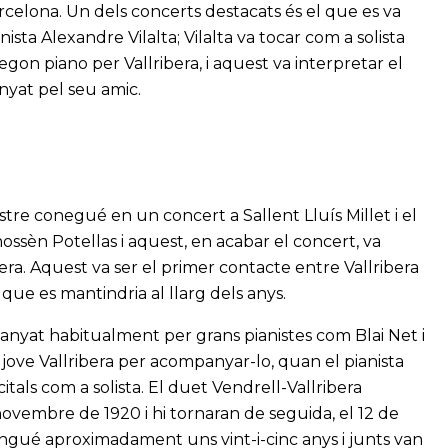
arcelona. Un dels concerts destacats és el que es va
ista Alexandre Vilalta; Vilalta va tocar com a solista
n piano per Vallribera, i aquest va interpretar el
yat pel seu amic.
stre conegué en un concert a Sallent Lluís Millet i el
mossèn Potellas i aquest, en acabar el concert, va
ibera. Aquest va ser el primer contacte entre Vallribera
 que es mantindria al llarg dels anys.
anyat habitualment per grans pianistes com Blai Net i
el jove Vallribera per acompanyar-lo, quan el pianista
citals com a solista. El duet Vendrell-Vallribera
novembre de 1920 i hi tornaran de seguida, el 12 de
engué aproximadament uns vint-i-cinc anys i junts van