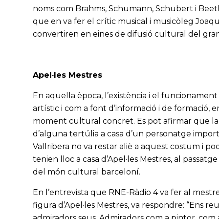
noms com Brahms, Schumann, Schubert i Beetho
que en va fer el crític musical i musicòleg Joaq
convertiren en eines de difusió cultural del gran
Apel·les Mestres
En aquella època, l’existència i el funcionamen
artístic i com a font d’informació i de formació, 
moment cultural concret. Es pot afirmar que la p
d’alguna tertúlia a casa d’un personatge import
Vallribera no va restar aliè a aquest costum i po
tenien lloc a casa d’Apel·les Mestres, al passat
del món cultural barceloní.
En l’entrevista que RNE-Ràdio 4 va fer al mestre
figura d’Apel·les Mestres, va respondre: “Ens reu
admiradors seus. Admiradors com a pintor, com