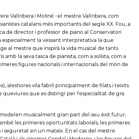
ere Vallribera i Moliné −el mestre Vallribera, com
anistes catalans més importants del segle XX. Fou, a
a de director i professor de piano al Conservatori
 especialment la vessant interpretativa la que
tge al mestre que inspirà la vida musical de tants
s amb la seva tasca de pianista, com a solista, com a
meres figures nacionals i internacionals del món de
 aleshores vila fabril principalment de filats i teixits.
 queviures que es distingí per l'especialitat de gra
 el modelen musicalment gran part del seu èxit futur,
També les primeres oportunitats laborals, les primeres
i seguretat en un mateix. En el cas del mestre
 Català i als cinemes Condal i Moderno, i les figures del