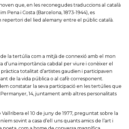
ven que, en les reconegudes traduccions al català
uim Pena i Costa (Barcelona, 1873-1944), es
 repertori del lied alemany entre el públic català.
t de la tertúlia com a mitjà de connexió amb el mon
era d’una importància cabdal per viure i conèixer el
ràctica totalitat d’artistes gaudien i participaven
ant de la vida pública o al cafè corresponent.
dem constatar la seva participació en les tertúlies que
ge Permanyer, 14, juntament amb altres personalitats
 Vallribera el 10 de juny de 1977, preguntat sobre la
níem sovint a casa d’ell uns quants amics de l’art i
 a poeta, com a home de conversa magnífica,