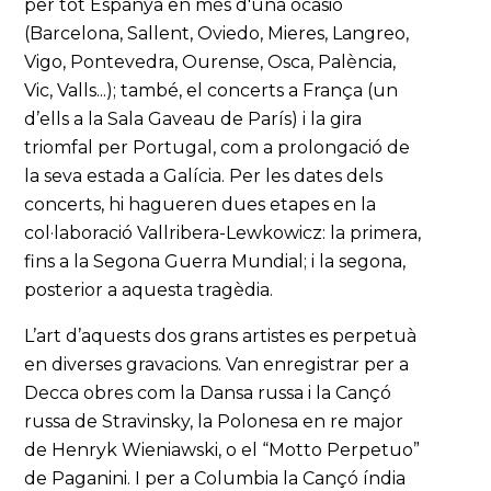
per tot Espanya en més d'una ocasió
(Barcelona, Sallent, Oviedo, Mieres, Langreo,
Vigo, Pontevedra, Ourense, Osca, Palència,
Vic, Valls...); també, el concerts a França (un
d’ells a la Sala Gaveau de París) i la gira
triomfal per Portugal, com a prolongació de
la seva estada a Galícia. Per les dates dels
concerts, hi hagueren dues etapes en la
col·laboració Vallribera-Lewkowicz: la primera,
fins a la Segona Guerra Mundial; i la segona,
posterior a aquesta tragèdia.
L’art d’aquests dos grans artistes es perpetuà
en diverses gravacions. Van enregistrar per a
Decca obres com la Dansa russa i la Cançó
russa de Stravinsky, la Polonesa en re major
de Henryk Wieniawski, o el “Motto Perpetuo”
de Paganini. I per a Columbia la Cançó índia