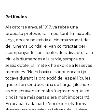
Pel·lícules
Als catorze anys, el 1917, va rebre una
proposta professional important. En aquells
anys, encara no existia el cinema sonor i, des
del Cinema Condal, el van contractar per
acompanyar les pel·lícules dels dissabtes a la
nit i els diumenges a la tarda, sempre en
sessió doble. Ell mateix ho explica a les seves
memòries: “No hi havia el sonor encara i jo
tocava durant la projecció de les pel·lícules
que solien ser dues: una de llarga (aleshores
es projectaven en molts fragments: quatre,
cinc i fins a més parts si era molt important).
En acabar cada part, s'encenien els llums