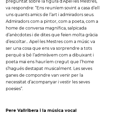
preguntat sobre la figura d’Apel·les Mestres,
va respondre: “Ens reuníem sovint a casa d’ell
uns quants amics de l’art i admiradors seus.
Admiradors com a pintor, com a poeta, com a
home de conversa magnífica, salpicada
d’anècdotes i de dites que feien molta gràcia
d’escoltar... Apel·les Mestres com a músic va
ser una cosa que ens va sorprendre a tots
perquè si bé l’admiràvem com a dibuixant i
poeta mai ens hauríem cregut que l’home
s’hagués destapat musicalment. Les seves
ganes de compondre van venir per la
necessitat d’acompanyar i vestir les seves
poesies”.
Pere Vallribera i la música vocal