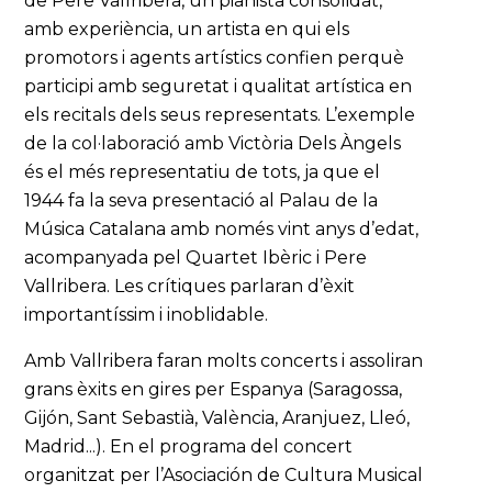
de Pere Vallribera, un pianista consolidat,
amb experiència, un artista en qui els
promotors i agents artístics confien perquè
participi amb seguretat i qualitat artística en
els recitals dels seus representats. L’exemple
de la col·laboració amb Victòria Dels Àngels
és el més representatiu de tots, ja que el
1944 fa la seva presentació al Palau de la
Música Catalana amb només vint anys d’edat,
acompanyada pel Quartet Ibèric i Pere
Vallribera. Les crítiques parlaran d’èxit
importantíssim i inoblidable.
Amb Vallribera faran molts concerts i assoliran
grans èxits en gires per Espanya (Saragossa,
Gijón, Sant Sebastià, València, Aranjuez, Lleó,
Madrid...). En el programa del concert
organitzat per l’Asociación de Cultura Musical