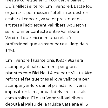
mestre conegué en un concert a Sallent
Lluís Millet i el tenor Emili Vendrell. L’acte fou
organitzat per mossèn Potellas i aquest, en
acabar el concert, va voler presentar els
artistes a l’adolescent Vallribera. Aquest va
ser el primer contacte entre Vallribera i
Vendrell que iniciarien una relació
professional que es mantindria al llarg dels
anys.
Emili Vendrell (Barcelona, 1893-1962) era
acompanyat habitualment per grans
pianistes com Blai Net i Alexandre Vilalta. Això
reforça el fet que triés el jove Vallribera per
acompanyar-lo, quan el pianista no li venia
imposat, en la major part dels seus recitals
com a solista. El duet Vendrell-Vallribera
debutà al Palau de la Música Catalana el 15