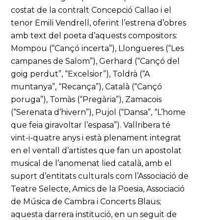
costat de la contralt Concepció Callao i el
tenor Emili Vendrell, oferint l’estrena d’obres
amb text del poeta d’aquests compositors:
Mompou (“Cançó incerta”), Llongueres (“Les
campanes de Salom”), Gerhard (“Cançó del
goig perdut”, “Excelsior”), Toldrà (“A
muntanya”, “Recança”), Català (“Cançó
poruga”), Tomàs (“Pregària”), Zamacois
(“Serenata d’hivern”), Pujol (“Dansa”, “L’home
que feia giravoltar l’espasa”). Vallribera té
vint-i-quatre anys i està plenament integrat
en el ventall d’artistes que fan un apostolat
musical de l’anomenat lied català, amb el
suport d’entitats culturals com l’Associació de
Teatre Selecte, Amics de la Poesia, Associació
de Música de Cambra i Concerts Blaus;
aquesta darrera institució, en un seguit de