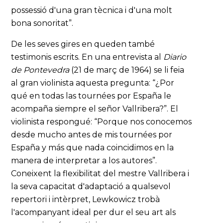
possessió d'una gran tècnica i d'una molt
bona sonoritat”.
De les seves gires en queden també
testimonis escrits. En una entrevista al
Diario
de Pontevedra
(21 de març de 1964) se li feia
al gran violinista aquesta pregunta: “¿Por
qué en todas las tournées por España le
acompaña siempre el señor Vallribera?”. El
violinista respongué: “Porque nos conocemos
desde mucho antes de mis tournées por
España y más que nada coincidimos en la
manera de interpretar a los autores”.
Coneixent la flexibilitat del mestre Vallribera i
la seva capacitat d'adaptació a qualsevol
repertori i intèrpret, Lewkowicz trobà
l'acompanyant ideal per dur el seu art als