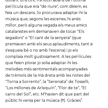
durant uns cinc minuts i abans de l'última
pel·lícula que era "de riure", com dèiem, es
feia un descans. Jo procurava adaptar-hi la
música que, segons les escenes, hi anés
millor, però alguna vegada els meus amics
catalanistes em demanaven de tocar "Els
segadors" o "El cant de la senyera" (que
premiaven amb els seus aplaudiments, tant si
s'esqueia bé o no amb l'escena) i jo els
complaïa molt gustosament. A les pel·lícules
que feien plorar jo solia adaptar-hi les
melodies més sentimentals acompanyades
de trèmols de la mà dreta amb les notes del
“Torna a Sorrento”, la ”Serenata” de Tosselli,
“Los millones de Arlequín”, “Flor de te”, “El
carro del Sol”, etc. M'havien dit que part del
públic hi venia per la música (!!!). Gràcies”.