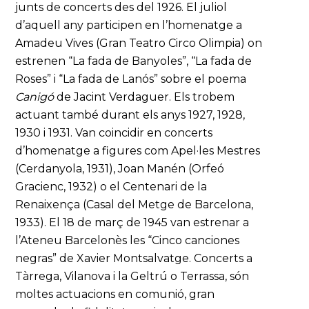
junts de concerts des del 1926. El juliol
d’aquell any participen en l’homenatge a
Amadeu Vives (Gran Teatro Circo Olimpia) on
estrenen “La fada de Banyoles”, “La fada de
Roses” i “La fada de Lanós” sobre el poema
Canigó
de Jacint Verdaguer. Els trobem
actuant també durant els anys 1927, 1928,
1930 i 1931. Van coincidir en concerts
d’homenatge a figures com Apel·les Mestres
(Cerdanyola, 1931), Joan Manén (Orfeó
Gracienc, 1932) o el Centenari de la
Renaixença (Casal del Metge de Barcelona,
1933). El 18 de març de 1945 van estrenar a
l’Ateneu Barcelonès les “Cinco canciones
negras” de Xavier Montsalvatge. Concerts a
Tàrrega, Vilanova i la Geltrú o Terrassa, són
moltes actuacions en comunió, gran