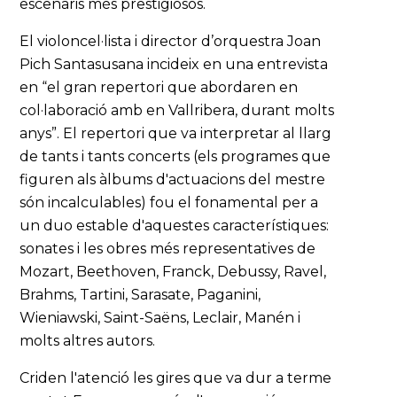
escenaris més prestigiosos.
El violoncel·lista i director d’orquestra Joan
Pich Santasusana incideix en una entrevista
en “el gran repertori que abordaren en
col·laboració amb en Vallribera, durant molts
anys”. El repertori que va interpretar al llarg
de tants i tants concerts (els programes que
figuren als àlbums d'actuacions del mestre
són incalculables) fou el fonamental per a
un duo estable d'aquestes característiques:
sonates i les obres més representatives de
Mozart, Beethoven, Franck, Debussy, Ravel,
Brahms, Tartini, Sarasate, Paganini,
Wieniawski, Saint-Saëns, Leclair, Manén i
molts altres autors.
Criden l'atenció les gires que va dur a terme