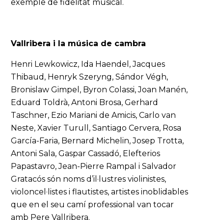
exemple de fidelitat musical.
Vallribera i la música de cambra
Henri Lewkowicz, Ida Haendel, Jacques
Thibaud, Henryk Szeryng, Sándor Végh,
Bronislaw Gimpel, Byron Colassi, Joan Manén,
Eduard Toldrà, Antoni Brosa, Gerhard
Taschner, Ezio Mariani de Amicis, Carlo van
Neste, Xavier Turull, Santiago Cervera, Rosa
García-Faria, Bernard Michelin, Josep Trotta,
Antoni Sala, Gaspar Cassadó, Elefterios
Papastavro, Jean-Pierre Rampal i Salvador
Gratacós són noms d’il·lustres violinistes,
violoncel·listes i flautistes, artistes inoblidables
que en el seu camí professional van tocar
amb Pere Vallribera.