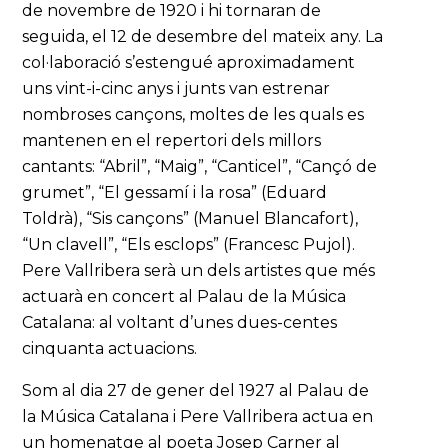
de novembre de 1920 i hi tornaran de
seguida, el 12 de desembre del mateix any. La
col·laboració s’estengué aproximadament
uns vint-i-cinc anys i junts van estrenar
nombroses cançons, moltes de les quals es
mantenen en el repertori dels millors
cantants: “Abril”, “Maig”, “Canticel”, “Cançó de
grumet”, “El gessamí i la rosa” (Eduard
Toldrà), “Sis cançons” (Manuel Blancafort),
“Un clavell”, “Els esclops” (Francesc Pujol).
Pere Vallribera serà un dels artistes que més
actuarà en concert al Palau de la Música
Catalana: al voltant d’unes dues-centes
cinquanta actuacions.
Som al dia 27 de gener del 1927 al Palau de
la Música Catalana i Pere Vallribera actua en
un homenatge al poeta Josep Carner al