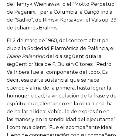
de Henryk Wieniawski, o el “Motto Perpetuo”
de Paganini. I per a Columbia la Cançó índia
de “Sadko”, de Rimski-Kórsakov i el Vals op. 39
de Johannes Brahms.
El 2 de març de 1960, del concert ofert pel
duo a la Sociedad Filarmónica de Palència, el
Diario Palentino
del dia següent duia la
següent crítica de F. Buisán Cítores: “Pedro
Vallribera fue el componente del todo. Es
decir, esa parte sustancial que se hace
cuerpo y alma de la primera, hasta lograr la
homogeneidad, la vinculación de la frase y de
espíritu, que, alentando en la obra dicha, ha
de hallar el ideal vehículo de expresión en
las manos y en la sensibilidad del ejecutante”.
I continua dient: “Fue el acompañante ideal.
Lleno de compenetración con su compañero