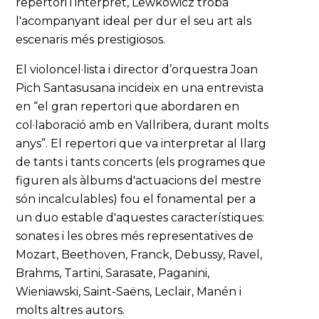
repertori i intèrpret, Lewkowicz trobà
l'acompanyant ideal per dur el seu art als
escenaris més prestigiosos.
El violoncel·lista i director d’orquestra Joan
Pich Santasusana incideix en una entrevista
en “el gran repertori que abordaren en
col·laboració amb en Vallribera, durant molts
anys”. El repertori que va interpretar al llarg
de tants i tants concerts (els programes que
figuren als àlbums d'actuacions del mestre
són incalculables) fou el fonamental per a
un duo estable d'aquestes característiques:
sonates i les obres més representatives de
Mozart, Beethoven, Franck, Debussy, Ravel,
Brahms, Tartini, Sarasate, Paganini,
Wieniawski, Saint-Saëns, Leclair, Manén i
molts altres autors.