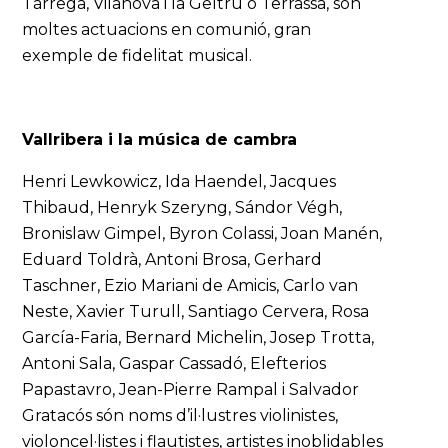
Tàrrega, Vilanova i la Geltrú o Terrassa, són
moltes actuacions en comunió, gran
exemple de fidelitat musical.
Vallribera i la música de cambra
Henri Lewkowicz, Ida Haendel, Jacques
Thibaud, Henryk Szeryng, Sándor Végh,
Bronislaw Gimpel, Byron Colassi, Joan Manén,
Eduard Toldrà, Antoni Brosa, Gerhard
Taschner, Ezio Mariani de Amicis, Carlo van
Neste, Xavier Turull, Santiago Cervera, Rosa
García-Faria, Bernard Michelin, Josep Trotta,
Antoni Sala, Gaspar Cassadó, Elefterios
Papastavro, Jean-Pierre Rampal i Salvador
Gratacós són noms d’il·lustres violinistes,
violoncel·listes i flautistes, artistes inoblidables