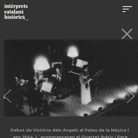
Debut de Victòria dels Àngels al Palau de la Música l
´any 1944. L´acompanyaven el Quartet Ibèric i Pere