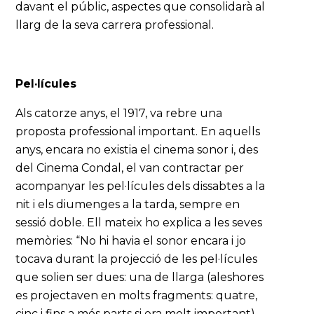
davant el públic, aspectes que consolidarà al
llarg de la seva carrera professional.
Pel·lícules
Als catorze anys, el 1917, va rebre una
proposta professional important. En aquells
anys, encara no existia el cinema sonor i, des
del Cinema Condal, el van contractar per
acompanyar les pel·lícules dels dissabtes a la
nit i els diumenges a la tarda, sempre en
sessió doble. Ell mateix ho explica a les seves
memòries: “No hi havia el sonor encara i jo
tocava durant la projecció de les pel·lícules
que solien ser dues: una de llarga (aleshores
es projectaven en molts fragments: quatre,
cinc i fins a més parts si era molt important).