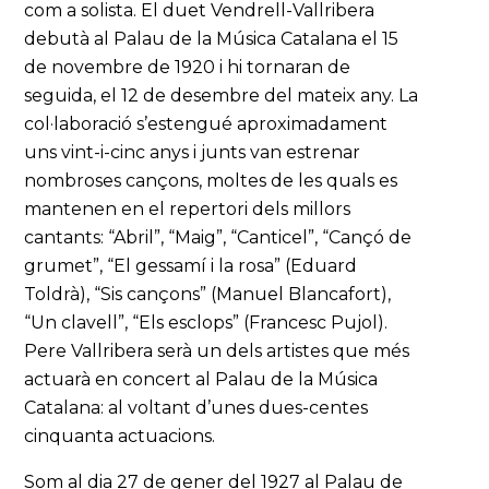
com a solista. El duet Vendrell-Vallribera
debutà al Palau de la Música Catalana el 15
de novembre de 1920 i hi tornaran de
seguida, el 12 de desembre del mateix any. La
col·laboració s’estengué aproximadament
uns vint-i-cinc anys i junts van estrenar
nombroses cançons, moltes de les quals es
mantenen en el repertori dels millors
cantants: “Abril”, “Maig”, “Canticel”, “Cançó de
grumet”, “El gessamí i la rosa” (Eduard
Toldrà), “Sis cançons” (Manuel Blancafort),
“Un clavell”, “Els esclops” (Francesc Pujol).
Pere Vallribera serà un dels artistes que més
actuarà en concert al Palau de la Música
Catalana: al voltant d’unes dues-centes
cinquanta actuacions.
Som al dia 27 de gener del 1927 al Palau de