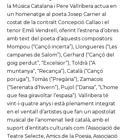
la Música Catalana i Pere Vallribera actua en
un homenatge al poeta Josep Carner al
costat de la contralt Concepció Callao i el
tenor Emili Vendrell, oferint l’estrena d’obres
amb text del poeta d’aquests compositors:
Mompou (“Cançó incerta”), Llongueres (“Les
campanes de Salom”), Gerhard (“Cançó del
goig perdut”, “Excelsior”), Toldrà (“A
muntanya”, “Recança”), Català (“Cançó
poruga”), Tomàs (“Pregària”), Zamacois
(“Serenata d’hivern”), Pujol (“Dansa”, “L’home
que feia giravoltar l’espasa”). Vallribera té
vint-i-quatre anys i està plenament integrat
en el ventall d’artistes que fan un apostolat
musical de l’anomenat lied català, amb el
suport d’entitats culturals com l’Associació de
Teatre Selecte, Amics de la Poesia, Associació