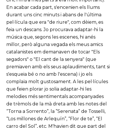
En acabar cada part, s'encenien els llums
durant uns cinc minuts i abans de l'última
pel·lícula que era "de riure", com dèiem, es
feia un descans. Jo procurava adaptar-hi la
música que, segons les escenes, hi anés
millor, però alguna vegada els meus amics
catalanistes em demanaven de tocar "Els
segadors" o "El cant de la senyera" (que
premiaven amb els seus aplaudiments, tant si
s'esqueia bé o no amb l'escena) i jo els
complaïa molt gustosament. A les pel·lícules
que feien plorar jo solia adaptar-hi les
melodies més sentimentals acompanyades
de trèmols de la mà dreta amb les notes del
“Torna a Sorrento”, la ”Serenata” de Tosselli,
“Los millones de Arlequín”, “Flor de te”, “El
carro del Sol”, etc. M'havien dit que part del