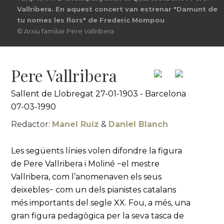
Vallribera. En aquest concert van estrenar "Damunt de
tu nomes les flors" de Frederic Mompou
© Arxiu familiar Pere Vallribera
Pere Vallribera
Sallent de Llobregat 27-01-1903 - Barcelona
07-03-1990
Redactor:
Manel Ruíz
&
Daniel Blanch
Les següents línies volen difondre la figura
de Pere Vallribera i Moliné −el mestre
Vallribera, com l’anomenaven els seus
deixebles− com un dels pianistes catalans
més importants del segle XX. Fou, a més, una
gran figura pedagògica per la seva tasca de