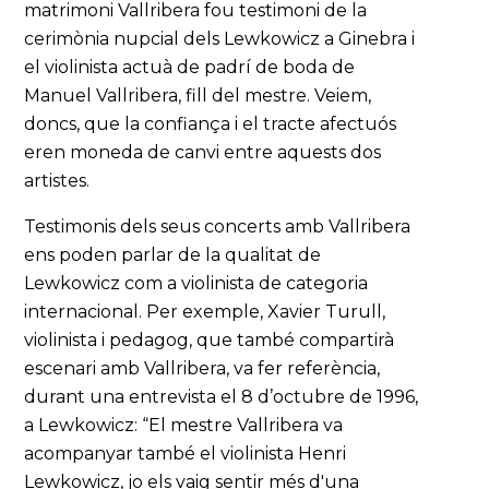
matrimoni Vallribera fou testimoni de la
cerimònia nupcial dels Lewkowicz a Ginebra i
el violinista actuà de padrí de boda de
Manuel Vallribera, fill del mestre. Veiem,
doncs, que la confiança i el tracte afectuós
eren moneda de canvi entre aquests dos
artistes.
Testimonis dels seus concerts amb Vallribera
ens poden parlar de la qualitat de
Lewkowicz com a violinista de categoria
internacional. Per exemple, Xavier Turull,
violinista i pedagog, que també compartirà
escenari amb Vallribera, va fer referència,
durant una entrevista el 8 d’octubre de 1996,
a Lewkowicz: “El mestre Vallribera va
acompanyar també el violinista Henri
Lewkowicz, jo els vaig sentir més d'una