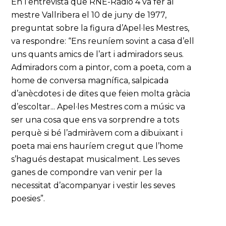
En l’entrevista que RNE-Ràdio 4 va fer al
mestre Vallribera el 10 de juny de 1977,
preguntat sobre la figura d’Apel·les Mestres,
va respondre: “Ens reuníem sovint a casa d’ell
uns quants amics de l’art i admiradors seus.
Admiradors com a pintor, com a poeta, com a
home de conversa magnífica, salpicada
d’anècdotes i de dites que feien molta gràcia
d’escoltar... Apel·les Mestres com a músic va
ser una cosa que ens va sorprendre a tots
perquè si bé l’admiràvem com a dibuixant i
poeta mai ens hauríem cregut que l’home
s’hagués destapat musicalment. Les seves
ganes de compondre van venir per la
necessitat d’acompanyar i vestir les seves
poesies”.