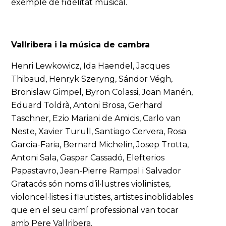
exemple de fidelitat musical.
Vallribera i la música de cambra
Henri Lewkowicz, Ida Haendel, Jacques
Thibaud, Henryk Szeryng, Sándor Végh,
Bronislaw Gimpel, Byron Colassi, Joan Manén,
Eduard Toldrà, Antoni Brosa, Gerhard
Taschner, Ezio Mariani de Amicis, Carlo van
Neste, Xavier Turull, Santiago Cervera, Rosa
García-Faria, Bernard Michelin, Josep Trotta,
Antoni Sala, Gaspar Cassadó, Elefterios
Papastavro, Jean-Pierre Rampal i Salvador
Gratacós són noms d’il·lustres violinistes,
violoncel·listes i flautistes, artistes inoblidables
que en el seu camí professional van tocar
amb Pere Vallribera.