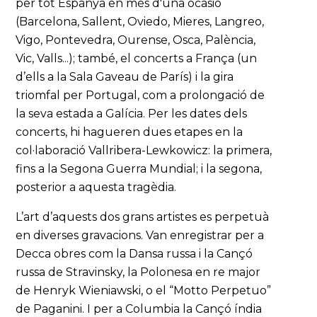
per tot Espanya en més d'una ocasió
(Barcelona, Sallent, Oviedo, Mieres, Langreo,
Vigo, Pontevedra, Ourense, Osca, Palència,
Vic, Valls...); també, el concerts a França (un
d’ells a la Sala Gaveau de París) i la gira
triomfal per Portugal, com a prolongació de
la seva estada a Galícia. Per les dates dels
concerts, hi hagueren dues etapes en la
col·laboració Vallribera-Lewkowicz: la primera,
fins a la Segona Guerra Mundial; i la segona,
posterior a aquesta tragèdia.
L’art d’aquests dos grans artistes es perpetuà
en diverses gravacions. Van enregistrar per a
Decca obres com la Dansa russa i la Cançó
russa de Stravinsky, la Polonesa en re major
de Henryk Wieniawski, o el “Motto Perpetuo”
de Paganini. I per a Columbia la Cançó índia