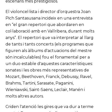
escenaris més prestigiosos.
El violoncel·lista i director d’orquestra Joan
Pich Santasusana incideix en una entrevista
en “el gran repertori que abordaren en
col·laboració amb en Vallribera, durant molts
anys”. El repertori que va interpretar al llarg
de tants i tants concerts (els programes que
figuren als àlbums d'actuacions del mestre
són incalculables) fou el fonamental per a
un duo estable d'aquestes característiques:
sonates i les obres més representatives de
Mozart, Beethoven, Franck, Debussy, Ravel,
Brahms, Tartini, Sarasate, Paganini,
Wieniawski, Saint-Saëns, Leclair, Manén i
molts altres autors.
Criden l'atenció les gires que va dur a terme