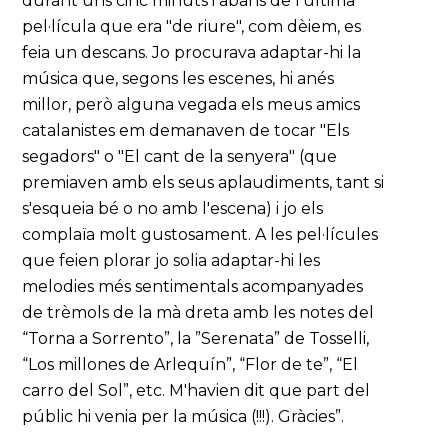
durant uns cinc minuts i abans de l'última
pel·lícula que era "de riure", com dèiem, es
feia un descans. Jo procurava adaptar-hi la
música que, segons les escenes, hi anés
millor, però alguna vegada els meus amics
catalanistes em demanaven de tocar "Els
segadors" o "El cant de la senyera" (que
premiaven amb els seus aplaudiments, tant si
s'esqueia bé o no amb l'escena) i jo els
complaïa molt gustosament. A les pel·lícules
que feien plorar jo solia adaptar-hi les
melodies més sentimentals acompanyades
de trèmols de la mà dreta amb les notes del
“Torna a Sorrento”, la ”Serenata” de Tosselli,
“Los millones de Arlequín”, “Flor de te”, “El
carro del Sol”, etc. M'havien dit que part del
públic hi venia per la música (!!!). Gràcies”.