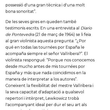
possessió d'una gran tècnica i d'una molt
bona sonoritat”.
De les seves gires en queden també
testimonis escrits. En una entrevista al
Diario
de Pontevedra
(21 de març de 1964) se li feia
al gran violinista aquesta pregunta: “¿Por
qué en todas las tournées por España le
acompaña siempre el señor Vallribera?”. El
violinista respongué: “Porque nos conocemos
desde mucho antes de mis tournées por
España y más que nada coincidimos en la
manera de interpretar a los autores”.
Coneixent la flexibilitat del mestre Vallribera i
la seva capacitat d'adaptació a qualsevol
repertori i intèrpret, Lewkowicz trobà
l'acompanyant ideal per dur el seu art als