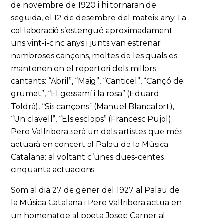
de novembre de 1920 i hi tornaran de
seguida, el 12 de desembre del mateix any. La
col·laboració s’estengué aproximadament
uns vint-i-cinc anys i junts van estrenar
nombroses cançons, moltes de les quals es
mantenen en el repertori dels millors
cantants: “Abril”, “Maig”, “Canticel”, “Cançó de
grumet”, “El gessamí i la rosa” (Eduard
Toldrà), “Sis cançons” (Manuel Blancafort),
“Un clavell”, “Els esclops” (Francesc Pujol).
Pere Vallribera serà un dels artistes que més
actuarà en concert al Palau de la Música
Catalana: al voltant d’unes dues-centes
cinquanta actuacions.
Som al dia 27 de gener del 1927 al Palau de
la Música Catalana i Pere Vallribera actua en
un homenatge al poeta Josep Carner al