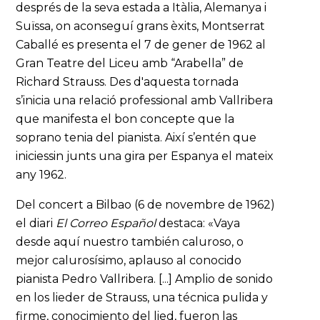
després de la seva estada a Itàlia, Alemanya i
Suïssa, on aconseguí grans èxits, Montserrat
Caballé es presenta el 7 de gener de 1962 al
Gran Teatre del Liceu amb “Arabella” de
Richard Strauss. Des d'aquesta tornada
s’inicia una relació professional amb Vallribera
que manifesta el bon concepte que la
soprano tenia del pianista. Així s’entén que
iniciessin junts una gira per Espanya el mateix
any 1962.
Del concert a Bilbao (6 de novembre de 1962)
el diari
El Correo Español
destaca: «Vaya
desde aquí nuestro también caluroso, o
mejor calurosísimo, aplauso al conocido
pianista Pedro Vallribera. [...] Amplio de sonido
en los lieder de Strauss, una técnica pulida y
firme, conocimiento del lied, fueron las