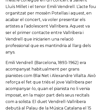
mestre conegué en un concert a Sallent
Lluís Millet i el tenor Emili Vendrell. L’acte fou
organitzat per mossèn Potellas i aquest, en
acabar el concert, va voler presentar els
artistes a l’adolescent Vallribera. Aquest va
ser el primer contacte entre Vallribera i
Vendrell que iniciarien una relació
professional que es mantindria al llarg dels
anys.
Emili Vendrell (Barcelona, 1893-1962) era
acompanyat habitualment per grans
pianistes com Blai Net i Alexandre Vilalta. Això
reforça el fet que triés el jove Vallribera per
acompanyar-lo, quan el pianista no li venia
imposat, en la major part dels seus recitals
com a solista. El duet Vendrell-Vallribera
debutà al Palau de la Música Catalana el 15