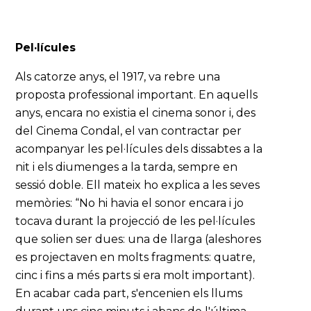
Pel·lícules
Als catorze anys, el 1917, va rebre una
proposta professional important. En aquells
anys, encara no existia el cinema sonor i, des
del Cinema Condal, el van contractar per
acompanyar les pel·lícules dels dissabtes a la
nit i els diumenges a la tarda, sempre en
sessió doble. Ell mateix ho explica a les seves
memòries: “No hi havia el sonor encara i jo
tocava durant la projecció de les pel·lícules
que solien ser dues: una de llarga (aleshores
es projectaven en molts fragments: quatre,
cinc i fins a més parts si era molt important).
En acabar cada part, s'encenien els llums