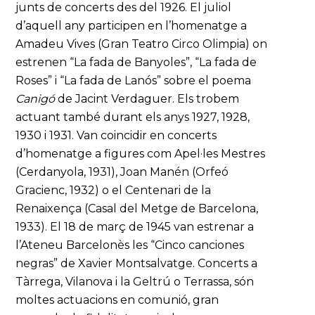
junts de concerts des del 1926. El juliol
d’aquell any participen en l’homenatge a
Amadeu Vives (Gran Teatro Circo Olimpia) on
estrenen “La fada de Banyoles”, “La fada de
Roses” i “La fada de Lanós” sobre el poema
Canigó
de Jacint Verdaguer. Els trobem
actuant també durant els anys 1927, 1928,
1930 i 1931. Van coincidir en concerts
d’homenatge a figures com Apel·les Mestres
(Cerdanyola, 1931), Joan Manén (Orfeó
Gracienc, 1932) o el Centenari de la
Renaixença (Casal del Metge de Barcelona,
1933). El 18 de març de 1945 van estrenar a
l’Ateneu Barcelonès les “Cinco canciones
negras” de Xavier Montsalvatge. Concerts a
Tàrrega, Vilanova i la Geltrú o Terrassa, són
moltes actuacions en comunió, gran