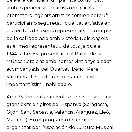
de Pere Vallribera, un pianista consolidat,
amb experiència, un artista en qui els
promotors i agents artístics confien perquè
participi amb seguretat i qualitat artística en
els recitals dels seus representats. L’exemple
de la col·laboració amb Victòria Dels Àngels
és el més representatiu de tots, ja que el
1944 fa la seva presentació al Palau de la
Música Catalana amb només vint anys d’edat,
acompanyada pel Quartet Ibèric i Pere
Vallribera. Les crítiques parlaran d’èxit
importantíssim i inoblidable.
Amb Vallribera faran molts concerts i assoliran
grans èxits en gires per Espanya (Saragossa,
Gijón, Sant Sebastià, València, Aranjuez, Lleó,
Madrid...). En el programa del concert
organitzat per l’Asociación de Cultura Musical