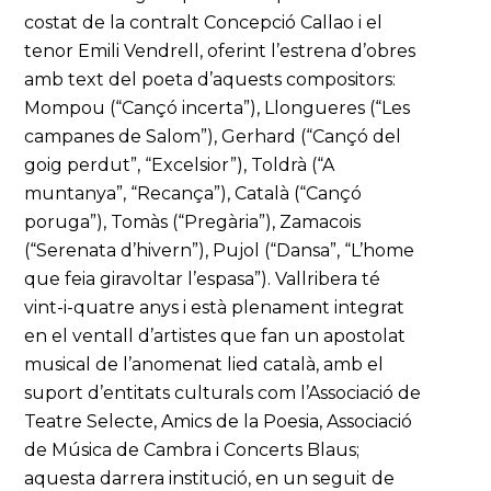
costat de la contralt Concepció Callao i el
tenor Emili Vendrell, oferint l’estrena d’obres
amb text del poeta d’aquests compositors:
Mompou (“Cançó incerta”), Llongueres (“Les
campanes de Salom”), Gerhard (“Cançó del
goig perdut”, “Excelsior”), Toldrà (“A
muntanya”, “Recança”), Català (“Cançó
poruga”), Tomàs (“Pregària”), Zamacois
(“Serenata d’hivern”), Pujol (“Dansa”, “L’home
que feia giravoltar l’espasa”). Vallribera té
vint-i-quatre anys i està plenament integrat
en el ventall d’artistes que fan un apostolat
musical de l’anomenat lied català, amb el
suport d’entitats culturals com l’Associació de
Teatre Selecte, Amics de la Poesia, Associació
de Música de Cambra i Concerts Blaus;
aquesta darrera institució, en un seguit de