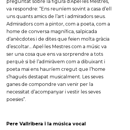
preguntat sobre la figura d’Apel·les Mestres,
va respondre: “Ens reuníem sovint a casa d’ell
uns quants amics de l’art i admiradors seus.
Admiradors com a pintor, com a poeta, com a
home de conversa magnífica, salpicada
d’anècdotes i de dites que feien molta gràcia
d’escoltar... Apel·les Mestres com a músic va
ser una cosa que ens va sorprendre a tots
perquè si bé l’admiràvem com a dibuixant i
poeta mai ens hauríem cregut que l’home
s’hagués destapat musicalment. Les seves
ganes de compondre van venir per la
necessitat d’acompanyar i vestir les seves
poesies”.
Pere Vallribera i la música vocal