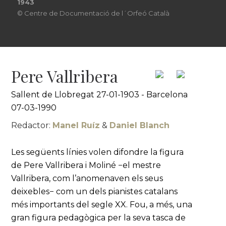
1943
© Centre de Documentació de l´Orfeó Català
Pere Vallribera
Sallent de Llobregat 27-01-1903 - Barcelona
07-03-1990
Redactor:
Manel Ruíz
&
Daniel Blanch
Les següents línies volen difondre la figura
de Pere Vallribera i Moliné −el mestre
Vallribera, com l’anomenaven els seus
deixebles− com un dels pianistes catalans
més importants del segle XX. Fou, a més, una
gran figura pedagògica per la seva tasca de