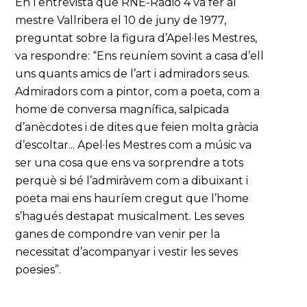
En l’entrevista que RNE-Ràdio 4 va fer al
mestre Vallribera el 10 de juny de 1977,
preguntat sobre la figura d’Apel·les Mestres,
va respondre: “Ens reuníem sovint a casa d’ell
uns quants amics de l’art i admiradors seus.
Admiradors com a pintor, com a poeta, com a
home de conversa magnífica, salpicada
d’anècdotes i de dites que feien molta gràcia
d’escoltar... Apel·les Mestres com a músic va
ser una cosa que ens va sorprendre a tots
perquè si bé l’admiràvem com a dibuixant i
poeta mai ens hauríem cregut que l’home
s’hagués destapat musicalment. Les seves
ganes de compondre van venir per la
necessitat d’acompanyar i vestir les seves
poesies”.