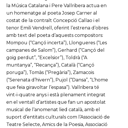
la Música Catalana i Pere Vallribera actua en
un homenatge al poeta Josep Carner al
costat de la contralt Concepció Callao i el
tenor Emili Vendrell, oferint l’estrena d’obres
amb text del poeta d’aquests compositors:
Mompou (“Cançó incerta”), Llongueres (“Les
campanes de Salom”), Gerhard (“Cançó del
goig perdut”, “Excelsior”), Toldrà (“A
muntanya”, “Recança”), Català (“Cançó
poruga”), Tomàs (“Pregària”), Zamacois
(“Serenata d’hivern”), Pujol (“Dansa”, “L’home
que feia giravoltar l’espasa”). Vallribera té
vint-i-quatre anys i està plenament integrat
en el ventall d’artistes que fan un apostolat
musical de l’anomenat lied català, amb el
suport d’entitats culturals com l’Associació de
Teatre Selecte, Amics de la Poesia, Associació