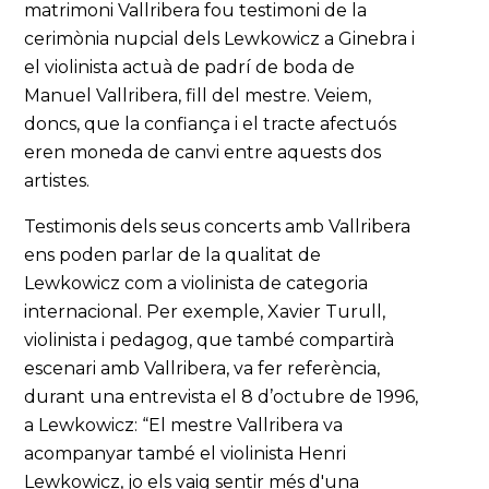
matrimoni Vallribera fou testimoni de la
cerimònia nupcial dels Lewkowicz a Ginebra i
el violinista actuà de padrí de boda de
Manuel Vallribera, fill del mestre. Veiem,
doncs, que la confiança i el tracte afectuós
eren moneda de canvi entre aquests dos
artistes.
Testimonis dels seus concerts amb Vallribera
ens poden parlar de la qualitat de
Lewkowicz com a violinista de categoria
internacional. Per exemple, Xavier Turull,
violinista i pedagog, que també compartirà
escenari amb Vallribera, va fer referència,
durant una entrevista el 8 d’octubre de 1996,
a Lewkowicz: “El mestre Vallribera va
acompanyar també el violinista Henri
Lewkowicz, jo els vaig sentir més d'una