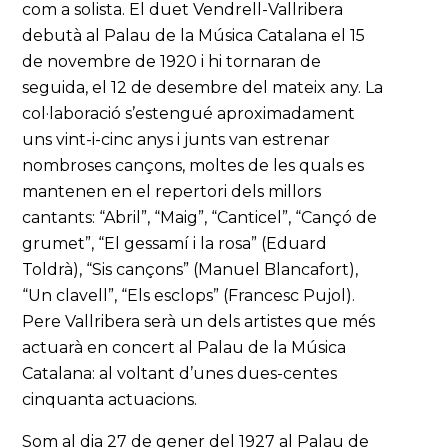
com a solista. El duet Vendrell-Vallribera
debutà al Palau de la Música Catalana el 15
de novembre de 1920 i hi tornaran de
seguida, el 12 de desembre del mateix any. La
col·laboració s’estengué aproximadament
uns vint-i-cinc anys i junts van estrenar
nombroses cançons, moltes de les quals es
mantenen en el repertori dels millors
cantants: “Abril”, “Maig”, “Canticel”, “Cançó de
grumet”, “El gessamí i la rosa” (Eduard
Toldrà), “Sis cançons” (Manuel Blancafort),
“Un clavell”, “Els esclops” (Francesc Pujol).
Pere Vallribera serà un dels artistes que més
actuarà en concert al Palau de la Música
Catalana: al voltant d’unes dues-centes
cinquanta actuacions.
Som al dia 27 de gener del 1927 al Palau de