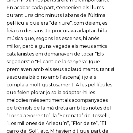
En acabar cada part, s'encenien els llums
durant uns cinc minuts i abans de l'última
pel·lícula que era "de riure", com dèiem, es
feia un descans. Jo procurava adaptar-hi la
música que, segons les escenes, hi anés
millor, però alguna vegada els meus amics
catalanistes em demanaven de tocar "Els
segadors" o "El cant de la senyera" (que
premiaven amb els seus aplaudiments, tant si
s'esqueia bé o no amb l'escena) i jo els
complaïa molt gustosament. A les pel·lícules
que feien plorar jo solia adaptar-hi les
melodies més sentimentals acompanyades
de trèmols de la mà dreta amb les notes del
“Torna a Sorrento”, la ”Serenata” de Tosselli,
“Los millones de Arlequín”, “Flor de te”, “El
carro del Sol”, etc. M'havien dit que part del