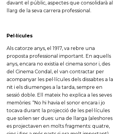
davant el públic, aspectes que consolidarà al
llarg de la seva carrera professional.
Pel·lícules
Als catorze anys, el 1917, va rebre una
proposta professional important. En aquells
anys, encara no existia el cinema sonor i, des
del Cinema Condal, el van contractar per
acompanyar les pel·lícules dels dissabtes a la
nit i els diumenges a la tarda, sempre en
sessió doble. Ell mateix ho explica a les seves
memòries: “No hi havia el sonor encara i jo
tocava durant la projecció de les pel·lícules
que solien ser dues: una de llarga (aleshores
es projectaven en molts fragments: quatre,
cinc i fins a més parts si era molt important).