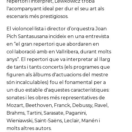
repertori i intèrpret, Lewkowicz trobà
l'acompanyant ideal per dur el seu art als
escenaris més prestigiosos.
El violoncel·lista i director d’orquestra Joan
Pich Santasusana incideix en una entrevista
en “el gran repertori que abordaren en
col·laboració amb en Vallribera, durant molts
anys”. El repertori que va interpretar al llarg
de tants i tants concerts (els programes que
figuren als àlbums d'actuacions del mestre
són incalculables) fou el fonamental per a
un duo estable d'aquestes característiques:
sonates i les obres més representatives de
Mozart, Beethoven, Franck, Debussy, Ravel,
Brahms, Tartini, Sarasate, Paganini,
Wieniawski, Saint-Saëns, Leclair, Manén i
molts altres autors.