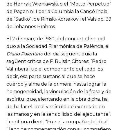
de Henryk Wieniawski, o el “Motto Perpetuo”
de Paganini. I per a Columbia la Cançó índia
de “Sadko”, de Rimski-Kórsakov i el Vals op. 39
de Johannes Brahms.
El 2 de març de 1960, del concert ofert pel
duo a la Sociedad Filarmónica de Palència, el
Diario Palentino
del dia següent duia la
següent crítica de F. Buisán Cítores: “Pedro
Vallribera fue el componente del todo. Es
decir, esa parte sustancial que se hace
cuerpo y alma de la primera, hasta lograr la
homogeneidad, la vinculación de la frase y de
espíritu, que, alentando en la obra dicha, ha
de hallar el ideal vehículo de expresión en
las manos y en la sensibilidad del ejecutante”.
I continua dient: “Fue el acompañante ideal.
Lleno de compenetración con su compañero