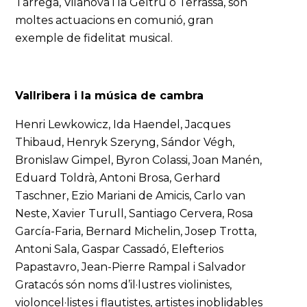
Tàrrega, Vilanova i la Geltrú o Terrassa, són
moltes actuacions en comunió, gran
exemple de fidelitat musical.
Vallribera i la música de cambra
Henri Lewkowicz, Ida Haendel, Jacques
Thibaud, Henryk Szeryng, Sándor Végh,
Bronislaw Gimpel, Byron Colassi, Joan Manén,
Eduard Toldrà, Antoni Brosa, Gerhard
Taschner, Ezio Mariani de Amicis, Carlo van
Neste, Xavier Turull, Santiago Cervera, Rosa
García-Faria, Bernard Michelin, Josep Trotta,
Antoni Sala, Gaspar Cassadó, Elefterios
Papastavro, Jean-Pierre Rampal i Salvador
Gratacós són noms d’il·lustres violinistes,
violoncel·listes i flautistes, artistes inoblidables