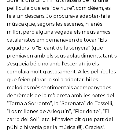
durant uns cinc minuts i abans de l'última
pel·lícula que era "de riure", com dèiem, es
feia un descans. Jo procurava adaptar-hi la
música que, segons les escenes, hi anés
millor, però alguna vegada els meus amics
catalanistes em demanaven de tocar "Els
segadors" o "El cant de la senyera" (que
premiaven amb els seus aplaudiments, tant si
s'esqueia bé o no amb l'escena) i jo els
complaïa molt gustosament. A les pel·lícules
que feien plorar jo solia adaptar-hi les
melodies més sentimentals acompanyades
de trèmols de la mà dreta amb les notes del
“Torna a Sorrento”, la ”Serenata” de Tosselli,
“Los millones de Arlequín”, “Flor de te”, “El
carro del Sol”, etc. M'havien dit que part del
públic hi venia per la música (!!!). Gràcies”.