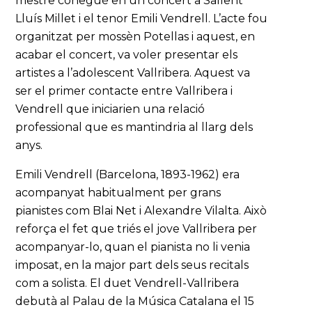
mestre conegué en un concert a Sallent
Lluís Millet i el tenor Emili Vendrell. L’acte fou
organitzat per mossèn Potellas i aquest, en
acabar el concert, va voler presentar els
artistes a l’adolescent Vallribera. Aquest va
ser el primer contacte entre Vallribera i
Vendrell que iniciarien una relació
professional que es mantindria al llarg dels
anys.
Emili Vendrell (Barcelona, 1893-1962) era
acompanyat habitualment per grans
pianistes com Blai Net i Alexandre Vilalta. Això
reforça el fet que triés el jove Vallribera per
acompanyar-lo, quan el pianista no li venia
imposat, en la major part dels seus recitals
com a solista. El duet Vendrell-Vallribera
debutà al Palau de la Música Catalana el 15