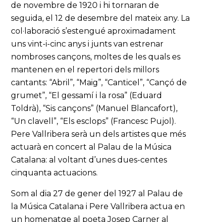
de novembre de 1920 i hi tornaran de
seguida, el 12 de desembre del mateix any. La
col·laboració s’estengué aproximadament
uns vint-i-cinc anys i junts van estrenar
nombroses cançons, moltes de les quals es
mantenen en el repertori dels millors
cantants: “Abril”, “Maig”, “Canticel”, “Cançó de
grumet”, “El gessamí i la rosa” (Eduard
Toldrà), “Sis cançons” (Manuel Blancafort),
“Un clavell”, “Els esclops” (Francesc Pujol).
Pere Vallribera serà un dels artistes que més
actuarà en concert al Palau de la Música
Catalana: al voltant d’unes dues-centes
cinquanta actuacions.
Som al dia 27 de gener del 1927 al Palau de
la Música Catalana i Pere Vallribera actua en
un homenatge al poeta Josep Carner al