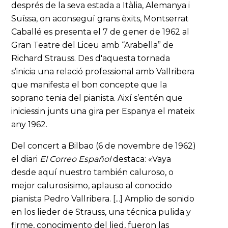
després de la seva estada a Itàlia, Alemanya i
Suïssa, on aconseguí grans èxits, Montserrat
Caballé es presenta el 7 de gener de 1962 al
Gran Teatre del Liceu amb “Arabella” de
Richard Strauss. Des d'aquesta tornada
s’inicia una relació professional amb Vallribera
que manifesta el bon concepte que la
soprano tenia del pianista. Així s’entén que
iniciessin junts una gira per Espanya el mateix
any 1962.
Del concert a Bilbao (6 de novembre de 1962)
el diari
El Correo Español
destaca: «Vaya
desde aquí nuestro también caluroso, o
mejor calurosísimo, aplauso al conocido
pianista Pedro Vallribera. [...] Amplio de sonido
en los lieder de Strauss, una técnica pulida y
firme, conocimiento del lied, fueron las