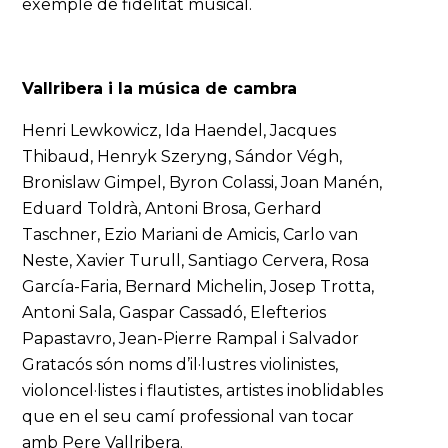
exemple de fidelitat musical.
Vallribera i la música de cambra
Henri Lewkowicz, Ida Haendel, Jacques
Thibaud, Henryk Szeryng, Sándor Végh,
Bronislaw Gimpel, Byron Colassi, Joan Manén,
Eduard Toldrà, Antoni Brosa, Gerhard
Taschner, Ezio Mariani de Amicis, Carlo van
Neste, Xavier Turull, Santiago Cervera, Rosa
García-Faria, Bernard Michelin, Josep Trotta,
Antoni Sala, Gaspar Cassadó, Elefterios
Papastavro, Jean-Pierre Rampal i Salvador
Gratacós són noms d’il·lustres violinistes,
violoncel·listes i flautistes, artistes inoblidables
que en el seu camí professional van tocar
amb Pere Vallribera.