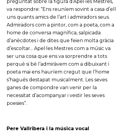
preguntat sobre la figura d’Apel·les Mestres,
va respondre: “Ens reuníem sovint a casa d’ell
uns quants amics de l’art i admiradors seus.
Admiradors com a pintor, com a poeta, com a
home de conversa magnífica, salpicada
d’anècdotes i de dites que feien molta gràcia
d’escoltar... Apel·les Mestres com a músic va
ser una cosa que ens va sorprendre a tots
perquè si bé l’admiràvem com a dibuixant i
poeta mai ens hauríem cregut que l’home
s’hagués destapat musicalment. Les seves
ganes de compondre van venir per la
necessitat d’acompanyar i vestir les seves
poesies”.
Pere Vallribera i la música vocal