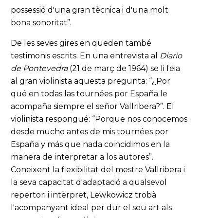
possessió d'una gran tècnica i d'una molt
bona sonoritat”.
De les seves gires en queden també
testimonis escrits. En una entrevista al
Diario
de Pontevedra
(21 de març de 1964) se li feia
al gran violinista aquesta pregunta: “¿Por
qué en todas las tournées por España le
acompaña siempre el señor Vallribera?”. El
violinista respongué: “Porque nos conocemos
desde mucho antes de mis tournées por
España y más que nada coincidimos en la
manera de interpretar a los autores”.
Coneixent la flexibilitat del mestre Vallribera i
la seva capacitat d'adaptació a qualsevol
repertori i intèrpret, Lewkowicz trobà
l'acompanyant ideal per dur el seu art als