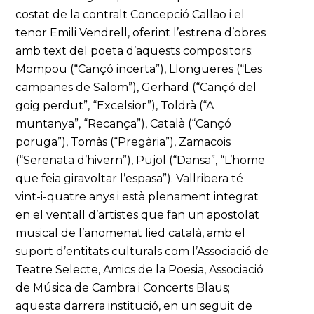
costat de la contralt Concepció Callao i el
tenor Emili Vendrell, oferint l’estrena d’obres
amb text del poeta d’aquests compositors:
Mompou (“Cançó incerta”), Llongueres (“Les
campanes de Salom”), Gerhard (“Cançó del
goig perdut”, “Excelsior”), Toldrà (“A
muntanya”, “Recança”), Català (“Cançó
poruga”), Tomàs (“Pregària”), Zamacois
(“Serenata d’hivern”), Pujol (“Dansa”, “L’home
que feia giravoltar l’espasa”). Vallribera té
vint-i-quatre anys i està plenament integrat
en el ventall d’artistes que fan un apostolat
musical de l’anomenat lied català, amb el
suport d’entitats culturals com l’Associació de
Teatre Selecte, Amics de la Poesia, Associació
de Música de Cambra i Concerts Blaus;
aquesta darrera institució, en un seguit de