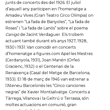
junts de concerts des del 1926. El juliol
d’aquell any participen en l’homenatge a
Amadeu Vives (Gran Teatro Circo Olimpia) on
estrenen “La fada de Banyoles”, “La fada de
Roses” i “La fada de Lanós” sobre el poema
Canigó
de Jacint Verdaguer. Els trobem
actuant també durant els anys 1927, 1928,
1930 i 1931. Van coincidir en concerts
d’homenatge a figures com Apel·les Mestres
(Cerdanyola, 1931), Joan Manén (Orfeó
Gracienc, 1932) o el Centenari de la
Renaixença (Casal del Metge de Barcelona,
1933). El 18 de març de 1945 van estrenar a
l’Ateneu Barcelonès les “Cinco canciones
negras” de Xavier Montsalvatge. Concerts a
Tàrrega, Vilanova i la Geltrú o Terrassa, són
moltes actuacions en comunió, gran