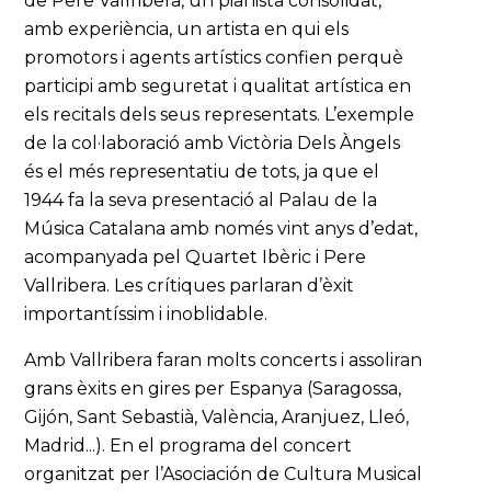
de Pere Vallribera, un pianista consolidat,
amb experiència, un artista en qui els
promotors i agents artístics confien perquè
participi amb seguretat i qualitat artística en
els recitals dels seus representats. L’exemple
de la col·laboració amb Victòria Dels Àngels
és el més representatiu de tots, ja que el
1944 fa la seva presentació al Palau de la
Música Catalana amb només vint anys d’edat,
acompanyada pel Quartet Ibèric i Pere
Vallribera. Les crítiques parlaran d’èxit
importantíssim i inoblidable.
Amb Vallribera faran molts concerts i assoliran
grans èxits en gires per Espanya (Saragossa,
Gijón, Sant Sebastià, València, Aranjuez, Lleó,
Madrid...). En el programa del concert
organitzat per l’Asociación de Cultura Musical