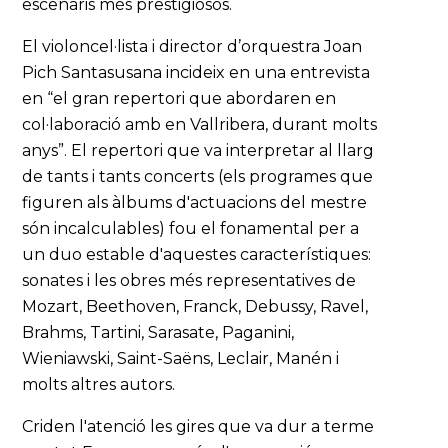
escenaris més prestigiosos.
El violoncel·lista i director d’orquestra Joan
Pich Santasusana incideix en una entrevista
en “el gran repertori que abordaren en
col·laboració amb en Vallribera, durant molts
anys”. El repertori que va interpretar al llarg
de tants i tants concerts (els programes que
figuren als àlbums d'actuacions del mestre
són incalculables) fou el fonamental per a
un duo estable d'aquestes característiques:
sonates i les obres més representatives de
Mozart, Beethoven, Franck, Debussy, Ravel,
Brahms, Tartini, Sarasate, Paganini,
Wieniawski, Saint-Saëns, Leclair, Manén i
molts altres autors.
Criden l'atenció les gires que va dur a terme