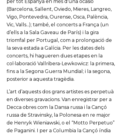
per tot Espanya en més d'una ocasió
(Barcelona, Sallent, Oviedo, Mieres, Langreo,
Vigo, Pontevedra, Ourense, Osca, Palència,
Vic, Valls...); també, el concerts a França (un
d’ells a la Sala Gaveau de París) i la gira
triomfal per Portugal, com a prolongació de
la seva estada a Galícia. Per les dates dels
concerts, hi hagueren dues etapes en la
col·laboració Vallribera-Lewkowicz: la primera,
fins a la Segona Guerra Mundial; i la segona,
posterior a aquesta tragèdia.
L’art d’aquests dos grans artistes es perpetuà
en diverses gravacions. Van enregistrar per a
Decca obres com la Dansa russa i la Cançó
russa de Stravinsky, la Polonesa en re major
de Henryk Wieniawski, o el “Motto Perpetuo”
de Paganini. I per a Columbia la Cançó índia