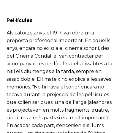
Pel·lícules
Als catorze anys, el 1917, va rebre una
proposta professional important. En aquells
anys, encara no existia el cinema sonor i, des
del Cinema Condal, el van contractar per
acompanyar les pel·lícules dels dissabtes a la
nit i els diumenges a la tarda, sempre en
sessió doble. Ell mateix ho explica a les seves
memòries: “No hi havia el sonor encara i jo
tocava durant la projecció de les pel·lícules
que solien ser dues: una de llarga (aleshores
es projectaven en molts fragments: quatre,
cinc i fins a més parts si era molt important).
En acabar cada part, s'encenien els llums