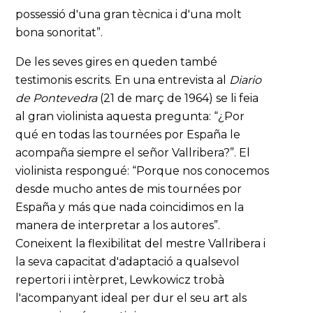
possessió d'una gran tècnica i d'una molt
bona sonoritat”.
De les seves gires en queden també
testimonis escrits. En una entrevista al
Diario
de Pontevedra
(21 de març de 1964) se li feia
al gran violinista aquesta pregunta: “¿Por
qué en todas las tournées por España le
acompaña siempre el señor Vallribera?”. El
violinista respongué: “Porque nos conocemos
desde mucho antes de mis tournées por
España y más que nada coincidimos en la
manera de interpretar a los autores”.
Coneixent la flexibilitat del mestre Vallribera i
la seva capacitat d'adaptació a qualsevol
repertori i intèrpret, Lewkowicz trobà
l'acompanyant ideal per dur el seu art als