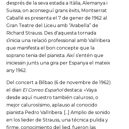
després de la seva estada a Itàlia, Alemanya i
Suïssa, on aconseguí grans èxits, Montserrat
Caballé es presenta el 7 de gener de 1962 al
Gran Teatre del Liceu amb “Arabella” de
Richard Strauss. Des d'aquesta tornada
s’inicia una relació professional amb Vallribera
que manifesta el bon concepte que la
soprano tenia del pianista. Així s’entén que
iniciessin junts una gira per Espanya el mateix
any 1962.
Del concert a Bilbao (6 de novembre de 1962)
el diari
El Correo Español
destaca: «Vaya
desde aquí nuestro también caluroso, o
mejor calurosísimo, aplauso al conocido
pianista Pedro Vallribera. [...] Amplio de sonido
en los lieder de Strauss, una técnica pulida y
firme, conocimiento del lied, fueron las