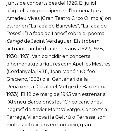
junts de concerts des del 1926. El juliol
d’aquell any participen en l’homenatge a
Amadeu Vives (Gran Teatro Circo Olimpia) on
estrenen “La fada de Banyoles”, “La fada de
Roses” i “La fada de Lanós” sobre el poema
Canigó
de Jacint Verdaguer. Els trobem
actuant també durant els anys 1927, 1928,
1930 i 1931. Van coincidir en concerts
d’homenatge a figures com Apel·les Mestres
(Cerdanyola, 1931), Joan Manén (Orfeó
Gracienc, 1932) o el Centenari de la
Renaixença (Casal del Metge de Barcelona,
1933). El 18 de març de 1945 van estrenar a
l’Ateneu Barcelonès les “Cinco canciones
negras” de Xavier Montsalvatge. Concerts a
Tàrrega, Vilanova i la Geltrú o Terrassa, són
moltes actuacions en comunió, gran