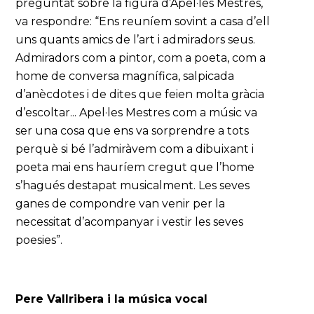
preguntat sobre la figura d’Apel·les Mestres,
va respondre: “Ens reuníem sovint a casa d’ell
uns quants amics de l’art i admiradors seus.
Admiradors com a pintor, com a poeta, com a
home de conversa magnífica, salpicada
d’anècdotes i de dites que feien molta gràcia
d’escoltar... Apel·les Mestres com a músic va
ser una cosa que ens va sorprendre a tots
perquè si bé l’admiràvem com a dibuixant i
poeta mai ens hauríem cregut que l’home
s’hagués destapat musicalment. Les seves
ganes de compondre van venir per la
necessitat d’acompanyar i vestir les seves
poesies”.
Pere Vallribera i la música vocal