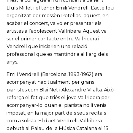
mestre conegué en un concert a Sallent
Lluís Millet i el tenor Emili Vendrell. L’acte fou
organitzat per mossèn Potellas i aquest, en
acabar el concert, va voler presentar els
artistes a l’adolescent Vallribera. Aquest va
ser el primer contacte entre Vallribera i
Vendrell que iniciarien una relació
professional que es mantindria al llarg dels
anys.
Emili Vendrell (Barcelona, 1893-1962) era
acompanyat habitualment per grans
pianistes com Blai Net i Alexandre Vilalta. Això
reforça el fet que triés el jove Vallribera per
acompanyar-lo, quan el pianista no li venia
imposat, en la major part dels seus recitals
com a solista. El duet Vendrell-Vallribera
debutà al Palau de la Música Catalana el 15