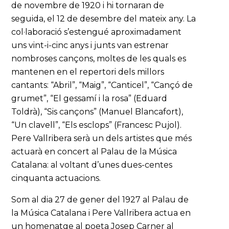
de novembre de 1920 i hi tornaran de
seguida, el 12 de desembre del mateix any. La
col·laboració s’estengué aproximadament
uns vint-i-cinc anys i junts van estrenar
nombroses cançons, moltes de les quals es
mantenen en el repertori dels millors
cantants: “Abril”, “Maig”, “Canticel”, “Cançó de
grumet”, “El gessamí i la rosa” (Eduard
Toldrà), “Sis cançons” (Manuel Blancafort),
“Un clavell”, “Els esclops” (Francesc Pujol).
Pere Vallribera serà un dels artistes que més
actuarà en concert al Palau de la Música
Catalana: al voltant d’unes dues-centes
cinquanta actuacions.
Som al dia 27 de gener del 1927 al Palau de
la Música Catalana i Pere Vallribera actua en
un homenatge al poeta Josep Carner al