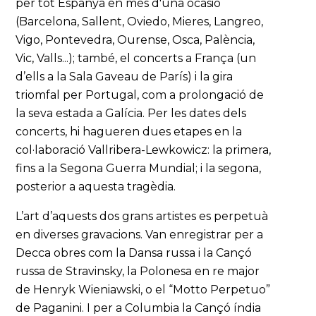
per tot Espanya en més d'una ocasió
(Barcelona, Sallent, Oviedo, Mieres, Langreo,
Vigo, Pontevedra, Ourense, Osca, Palència,
Vic, Valls...); també, el concerts a França (un
d’ells a la Sala Gaveau de París) i la gira
triomfal per Portugal, com a prolongació de
la seva estada a Galícia. Per les dates dels
concerts, hi hagueren dues etapes en la
col·laboració Vallribera-Lewkowicz: la primera,
fins a la Segona Guerra Mundial; i la segona,
posterior a aquesta tragèdia.
L’art d’aquests dos grans artistes es perpetuà
en diverses gravacions. Van enregistrar per a
Decca obres com la Dansa russa i la Cançó
russa de Stravinsky, la Polonesa en re major
de Henryk Wieniawski, o el “Motto Perpetuo”
de Paganini. I per a Columbia la Cançó índia