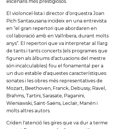
escenaris més prestigiosos.
El violoncel·lista i director d’orquestra Joan
Pich Santasusana incideix en una entrevista
en “el gran repertori que abordaren en
col·laboració amb en Vallribera, durant molts
anys”. El repertori que va interpretar al llarg
de tants i tants concerts (els programes que
figuren als àlbums d'actuacions del mestre
són incalculables) fou el fonamental per a
un duo estable d'aquestes característiques:
sonates i les obres més representatives de
Mozart, Beethoven, Franck, Debussy, Ravel,
Brahms, Tartini, Sarasate, Paganini,
Wieniawski, Saint-Saëns, Leclair, Manén i
molts altres autors.
Criden l'atenció les gires que va dur a terme