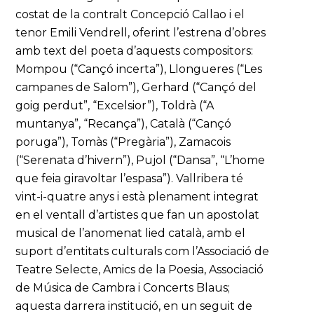
costat de la contralt Concepció Callao i el
tenor Emili Vendrell, oferint l’estrena d’obres
amb text del poeta d’aquests compositors:
Mompou (“Cançó incerta”), Llongueres (“Les
campanes de Salom”), Gerhard (“Cançó del
goig perdut”, “Excelsior”), Toldrà (“A
muntanya”, “Recança”), Català (“Cançó
poruga”), Tomàs (“Pregària”), Zamacois
(“Serenata d’hivern”), Pujol (“Dansa”, “L’home
que feia giravoltar l’espasa”). Vallribera té
vint-i-quatre anys i està plenament integrat
en el ventall d’artistes que fan un apostolat
musical de l’anomenat lied català, amb el
suport d’entitats culturals com l’Associació de
Teatre Selecte, Amics de la Poesia, Associació
de Música de Cambra i Concerts Blaus;
aquesta darrera institució, en un seguit de