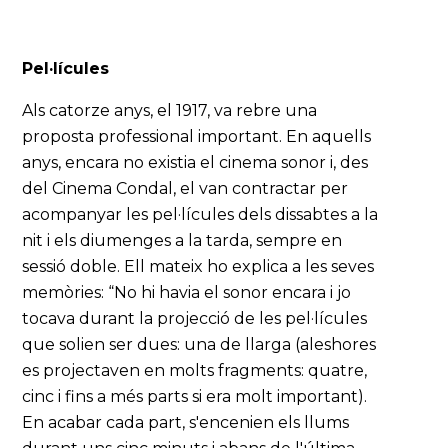
Pel·lícules
Als catorze anys, el 1917, va rebre una
proposta professional important. En aquells
anys, encara no existia el cinema sonor i, des
del Cinema Condal, el van contractar per
acompanyar les pel·lícules dels dissabtes a la
nit i els diumenges a la tarda, sempre en
sessió doble. Ell mateix ho explica a les seves
memòries: “No hi havia el sonor encara i jo
tocava durant la projecció de les pel·lícules
que solien ser dues: una de llarga (aleshores
es projectaven en molts fragments: quatre,
cinc i fins a més parts si era molt important).
En acabar cada part, s'encenien els llums