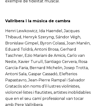
exemple de fidelitat musical.
Vallribera i la música de cambra
Henri Lewkowicz, Ida Haendel, Jacques
Thibaud, Henryk Szeryng, Sándor Végh,
Bronislaw Gimpel, Byron Colassi, Joan Manén,
Eduard Toldrà, Antoni Brosa, Gerhard
Taschner, Ezio Mariani de Amicis, Carlo van
Neste, Xavier Turull, Santiago Cervera, Rosa
García-Faria, Bernard Michelin, Josep Trotta,
Antoni Sala, Gaspar Cassadó, Elefterios
Papastavro, Jean-Pierre Rampal i Salvador
Gratacós són noms d’il·lustres violinistes,
violoncel·listes i flautistes, artistes inoblidables
que en el seu camí professional van tocar
amb Pere Vallribera.