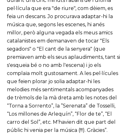
durant uns cinc minuts i abans de l'última
pel·lícula que era "de riure", com dèiem, es
feia un descans. Jo procurava adaptar-hi la
música que, segons les escenes, hi anés
millor, però alguna vegada els meus amics
catalanistes em demanaven de tocar "Els
segadors" o "El cant de la senyera" (que
premiaven amb els seus aplaudiments, tant si
s'esqueia bé o no amb l'escena) i jo els
complaïa molt gustosament. A les pel·lícules
que feien plorar jo solia adaptar-hi les
melodies més sentimentals acompanyades
de trèmols de la mà dreta amb les notes del
“Torna a Sorrento”, la ”Serenata” de Tosselli,
“Los millones de Arlequín”, “Flor de te”, “El
carro del Sol”, etc. M'havien dit que part del
públic hi venia per la música (!!!). Gràcies”.