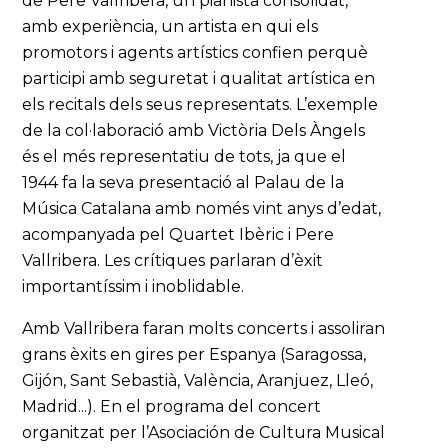
de Pere Vallribera, un pianista consolidat,
amb experiència, un artista en qui els
promotors i agents artístics confien perquè
participi amb seguretat i qualitat artística en
els recitals dels seus representats. L’exemple
de la col·laboració amb Victòria Dels Àngels
és el més representatiu de tots, ja que el
1944 fa la seva presentació al Palau de la
Música Catalana amb només vint anys d’edat,
acompanyada pel Quartet Ibèric i Pere
Vallribera. Les crítiques parlaran d’èxit
importantíssim i inoblidable.
Amb Vallribera faran molts concerts i assoliran
grans èxits en gires per Espanya (Saragossa,
Gijón, Sant Sebastià, València, Aranjuez, Lleó,
Madrid...). En el programa del concert
organitzat per l’Asociación de Cultura Musical