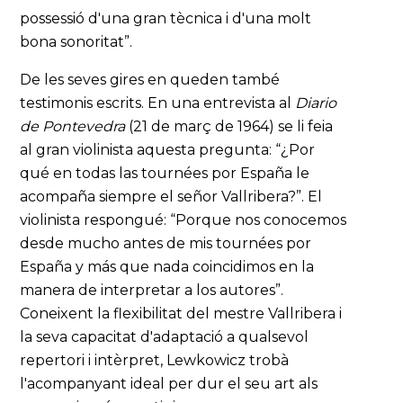
possessió d'una gran tècnica i d'una molt
bona sonoritat”.
De les seves gires en queden també
testimonis escrits. En una entrevista al
Diario
de Pontevedra
(21 de març de 1964) se li feia
al gran violinista aquesta pregunta: “¿Por
qué en todas las tournées por España le
acompaña siempre el señor Vallribera?”. El
violinista respongué: “Porque nos conocemos
desde mucho antes de mis tournées por
España y más que nada coincidimos en la
manera de interpretar a los autores”.
Coneixent la flexibilitat del mestre Vallribera i
la seva capacitat d'adaptació a qualsevol
repertori i intèrpret, Lewkowicz trobà
l'acompanyant ideal per dur el seu art als