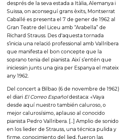
després de la seva estada a Itàlia, Alemanya i
Suïssa, on aconseguí grans èxits, Montserrat
Caballé es presenta el 7 de gener de 1962 al
Gran Teatre del Liceu amb “Arabella” de
Richard Strauss. Des d'aquesta tornada
s’inicia una relació professional amb Vallribera
que manifesta el bon concepte que la
soprano tenia del pianista. Així s’entén que
iniciessin junts una gira per Espanya el mateix
any 1962.
Del concert a Bilbao (6 de novembre de 1962)
el diari
El Correo Español
destaca: «Vaya
desde aquí nuestro también caluroso, o
mejor calurosísimo, aplauso al conocido
pianista Pedro Vallribera. [...] Amplio de sonido
en los lieder de Strauss, una técnica pulida y
firme, conocimiento del lied, fueron las