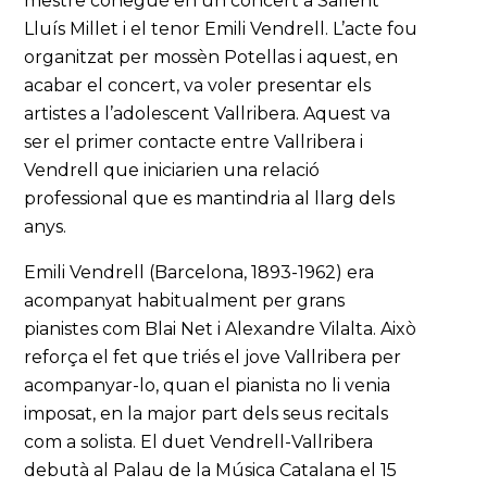
mestre conegué en un concert a Sallent
Lluís Millet i el tenor Emili Vendrell. L’acte fou
organitzat per mossèn Potellas i aquest, en
acabar el concert, va voler presentar els
artistes a l’adolescent Vallribera. Aquest va
ser el primer contacte entre Vallribera i
Vendrell que iniciarien una relació
professional que es mantindria al llarg dels
anys.
Emili Vendrell (Barcelona, 1893-1962) era
acompanyat habitualment per grans
pianistes com Blai Net i Alexandre Vilalta. Això
reforça el fet que triés el jove Vallribera per
acompanyar-lo, quan el pianista no li venia
imposat, en la major part dels seus recitals
com a solista. El duet Vendrell-Vallribera
debutà al Palau de la Música Catalana el 15