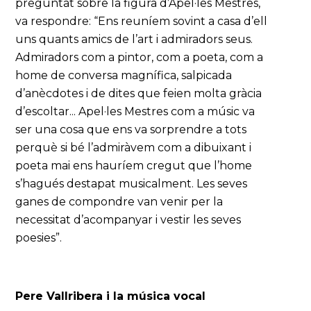
preguntat sobre la figura d’Apel·les Mestres,
va respondre: “Ens reuníem sovint a casa d’ell
uns quants amics de l’art i admiradors seus.
Admiradors com a pintor, com a poeta, com a
home de conversa magnífica, salpicada
d’anècdotes i de dites que feien molta gràcia
d’escoltar... Apel·les Mestres com a músic va
ser una cosa que ens va sorprendre a tots
perquè si bé l’admiràvem com a dibuixant i
poeta mai ens hauríem cregut que l’home
s’hagués destapat musicalment. Les seves
ganes de compondre van venir per la
necessitat d’acompanyar i vestir les seves
poesies”.
Pere Vallribera i la música vocal