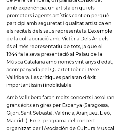
de Pere Vallribera, un pianista consolidat,
amb experiència, un artista en qui els
promotors i agents artístics confien perquè
participi amb seguretat i qualitat artística en
els recitals dels seus representats. L’exemple
de la col·laboració amb Victòria Dels Àngels
és el més representatiu de tots, ja que el
1944 fa la seva presentació al Palau de la
Música Catalana amb només vint anys d’edat,
acompanyada pel Quartet Ibèric i Pere
Vallribera. Les crítiques parlaran d’èxit
importantíssim i inoblidable.
Amb Vallribera faran molts concerts i assoliran
grans èxits en gires per Espanya (Saragossa,
Gijón, Sant Sebastià, València, Aranjuez, Lleó,
Madrid...). En el programa del concert
organitzat per l’Asociación de Cultura Musical