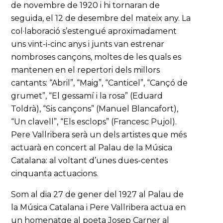
de novembre de 1920 i hi tornaran de
seguida, el 12 de desembre del mateix any. La
col·laboració s’estengué aproximadament
uns vint-i-cinc anys i junts van estrenar
nombroses cançons, moltes de les quals es
mantenen en el repertori dels millors
cantants: “Abril”, “Maig”, “Canticel”, “Cançó de
grumet”, “El gessamí i la rosa” (Eduard
Toldrà), “Sis cançons” (Manuel Blancafort),
“Un clavell”, “Els esclops” (Francesc Pujol).
Pere Vallribera serà un dels artistes que més
actuarà en concert al Palau de la Música
Catalana: al voltant d’unes dues-centes
cinquanta actuacions.
Som al dia 27 de gener del 1927 al Palau de
la Música Catalana i Pere Vallribera actua en
un homenatge al poeta Josep Carner al