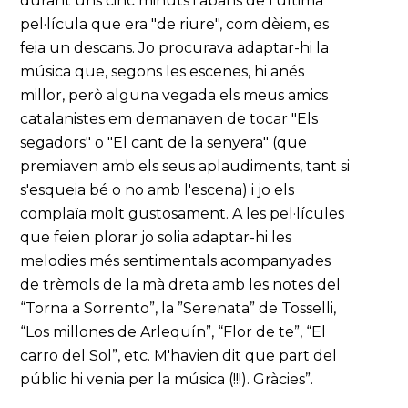
durant uns cinc minuts i abans de l'última
pel·lícula que era "de riure", com dèiem, es
feia un descans. Jo procurava adaptar-hi la
música que, segons les escenes, hi anés
millor, però alguna vegada els meus amics
catalanistes em demanaven de tocar "Els
segadors" o "El cant de la senyera" (que
premiaven amb els seus aplaudiments, tant si
s'esqueia bé o no amb l'escena) i jo els
complaïa molt gustosament. A les pel·lícules
que feien plorar jo solia adaptar-hi les
melodies més sentimentals acompanyades
de trèmols de la mà dreta amb les notes del
“Torna a Sorrento”, la ”Serenata” de Tosselli,
“Los millones de Arlequín”, “Flor de te”, “El
carro del Sol”, etc. M'havien dit que part del
públic hi venia per la música (!!!). Gràcies”.