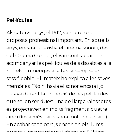
Pel·lícules
Als catorze anys, el 1917, va rebre una
proposta professional important. En aquells
anys, encara no existia el cinema sonor i, des
del Cinema Condal, el van contractar per
acompanyar les pel·lícules dels dissabtes a la
nit i els diumenges a la tarda, sempre en
sessió doble. Ell mateix ho explica a les seves
memòries: “No hi havia el sonor encara i jo
tocava durant la projecció de les pel·lícules
que solien ser dues: una de llarga (aleshores
es projectaven en molts fragments: quatre,
cinc i fins a més parts si era molt important).
En acabar cada part, s'encenien els llums