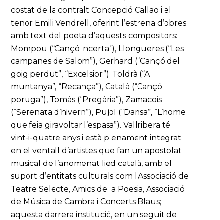
costat de la contralt Concepció Callao i el
tenor Emili Vendrell, oferint l’estrena d’obres
amb text del poeta d’aquests compositors:
Mompou (“Cançó incerta”), Llongueres (“Les
campanes de Salom”), Gerhard (“Cançó del
goig perdut”, “Excelsior”), Toldrà (“A
muntanya”, “Recança”), Català (“Cançó
poruga”), Tomàs (“Pregària”), Zamacois
(“Serenata d’hivern”), Pujol (“Dansa”, “L’home
que feia giravoltar l’espasa”). Vallribera té
vint-i-quatre anys i està plenament integrat
en el ventall d’artistes que fan un apostolat
musical de l’anomenat lied català, amb el
suport d’entitats culturals com l’Associació de
Teatre Selecte, Amics de la Poesia, Associació
de Música de Cambra i Concerts Blaus;
aquesta darrera institució, en un seguit de