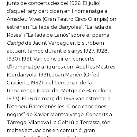
junts de concerts des del 1926. El juliol
d’aquell any participen en l’homenatge a
Amadeu Vives (Gran Teatro Circo Olimpia) on
estrenen “La fada de Banyoles”, “La fada de
Roses” i “La fada de Lanós” sobre el poema
Canigó
de Jacint Verdaguer. Els trobem
actuant també durant els anys 1927, 1928,
1930 i 1931. Van coincidir en concerts
d’homenatge a figures com Apel·les Mestres
(Cerdanyola, 1931), Joan Manén (Orfeó
Gracienc, 1932) o el Centenari de la
Renaixença (Casal del Metge de Barcelona,
1933). El 18 de març de 1945 van estrenar a
l’Ateneu Barcelonès les “Cinco canciones
negras” de Xavier Montsalvatge. Concerts a
Tàrrega, Vilanova i la Geltrú o Terrassa, són
moltes actuacions en comunió, gran