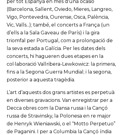
per tot Espanya en més d'una ocasió
(Barcelona, Sallent, Oviedo, Mieres, Langreo,
Vigo, Pontevedra, Ourense, Osca, Palència,
Vic, Valls...); també, el concerts a França (un
d’ells a la Sala Gaveau de París) i la gira
triomfal per Portugal, com a prolongació de
la seva estada a Galícia. Per les dates dels
concerts, hi hagueren dues etapes en la
col·laboració Vallribera-Lewkowicz: la primera,
fins a la Segona Guerra Mundial; i la segona,
posterior a aquesta tragèdia.
L’art d’aquests dos grans artistes es perpetuà
en diverses gravacions. Van enregistrar per a
Decca obres com la Dansa russa i la Cançó
russa de Stravinsky, la Polonesa en re major
de Henryk Wieniawski, o el “Motto Perpetuo”
de Paganini. I per a Columbia la Cançó índia