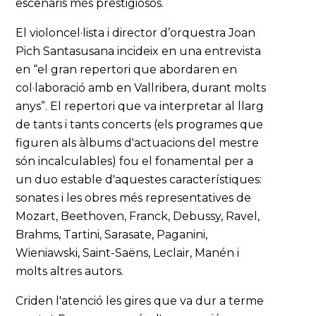
escenaris més prestigiosos.
El violoncel·lista i director d’orquestra Joan
Pich Santasusana incideix en una entrevista
en “el gran repertori que abordaren en
col·laboració amb en Vallribera, durant molts
anys”. El repertori que va interpretar al llarg
de tants i tants concerts (els programes que
figuren als àlbums d'actuacions del mestre
són incalculables) fou el fonamental per a
un duo estable d'aquestes característiques:
sonates i les obres més representatives de
Mozart, Beethoven, Franck, Debussy, Ravel,
Brahms, Tartini, Sarasate, Paganini,
Wieniawski, Saint-Saëns, Leclair, Manén i
molts altres autors.
Criden l'atenció les gires que va dur a terme