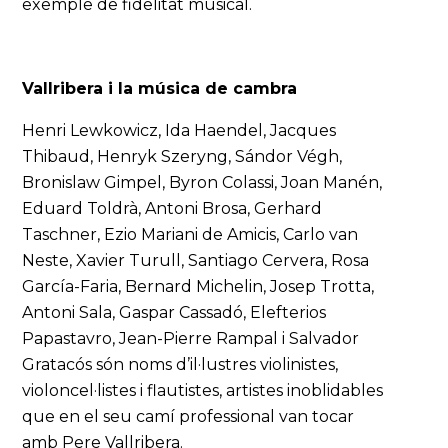
exemple de fidelitat musical.
Vallribera i la música de cambra
Henri Lewkowicz, Ida Haendel, Jacques
Thibaud, Henryk Szeryng, Sándor Végh,
Bronislaw Gimpel, Byron Colassi, Joan Manén,
Eduard Toldrà, Antoni Brosa, Gerhard
Taschner, Ezio Mariani de Amicis, Carlo van
Neste, Xavier Turull, Santiago Cervera, Rosa
García-Faria, Bernard Michelin, Josep Trotta,
Antoni Sala, Gaspar Cassadó, Elefterios
Papastavro, Jean-Pierre Rampal i Salvador
Gratacós són noms d’il·lustres violinistes,
violoncel·listes i flautistes, artistes inoblidables
que en el seu camí professional van tocar
amb Pere Vallribera.