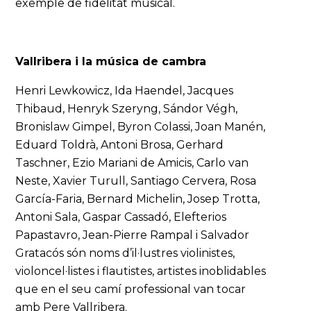
exemple de fidelitat musical.
Vallribera i la música de cambra
Henri Lewkowicz, Ida Haendel, Jacques
Thibaud, Henryk Szeryng, Sándor Végh,
Bronislaw Gimpel, Byron Colassi, Joan Manén,
Eduard Toldrà, Antoni Brosa, Gerhard
Taschner, Ezio Mariani de Amicis, Carlo van
Neste, Xavier Turull, Santiago Cervera, Rosa
García-Faria, Bernard Michelin, Josep Trotta,
Antoni Sala, Gaspar Cassadó, Elefterios
Papastavro, Jean-Pierre Rampal i Salvador
Gratacós són noms d’il·lustres violinistes,
violoncel·listes i flautistes, artistes inoblidables
que en el seu camí professional van tocar
amb Pere Vallribera.