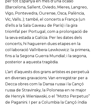
per tot Espanya en més d'una ocasió
(Barcelona, Sallent, Oviedo, Mieres, Langreo,
Vigo, Pontevedra, Ourense, Osca, Palència,
Vic, Valls...); també, el concerts a França (un
d’ells a la Sala Gaveau de París) i la gira
triomfal per Portugal, com a prolongació de
la seva estada a Galícia. Per les dates dels
concerts, hi hagueren dues etapes en la
col·laboració Vallribera-Lewkowicz: la primera,
fins a la Segona Guerra Mundial; i la segona,
posterior a aquesta tragèdia.
L’art d’aquests dos grans artistes es perpetuà
en diverses gravacions. Van enregistrar per a
Decca obres com la Dansa russa i la Cançó
russa de Stravinsky, la Polonesa en re major
de Henryk Wieniawski, o el “Motto Perpetuo”
de Paganini. I per a Columbia la Cançó índia