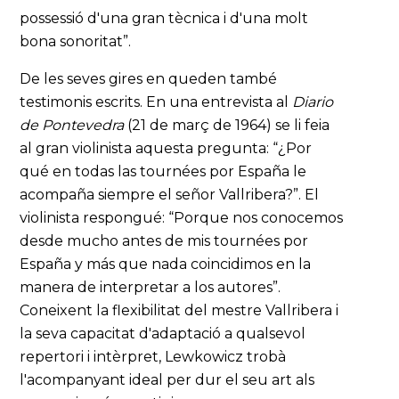
possessió d'una gran tècnica i d'una molt
bona sonoritat”.
De les seves gires en queden també
testimonis escrits. En una entrevista al
Diario
de Pontevedra
(21 de març de 1964) se li feia
al gran violinista aquesta pregunta: “¿Por
qué en todas las tournées por España le
acompaña siempre el señor Vallribera?”. El
violinista respongué: “Porque nos conocemos
desde mucho antes de mis tournées por
España y más que nada coincidimos en la
manera de interpretar a los autores”.
Coneixent la flexibilitat del mestre Vallribera i
la seva capacitat d'adaptació a qualsevol
repertori i intèrpret, Lewkowicz trobà
l'acompanyant ideal per dur el seu art als