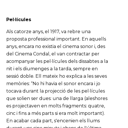
Pel·lícules
Als catorze anys, el 1917, va rebre una
proposta professional important. En aquells
anys, encara no existia el cinema sonor i, des
del Cinema Condal, el van contractar per
acompanyar les pel·lícules dels dissabtes a la
nit i els diumenges a la tarda, sempre en
sessió doble. Ell mateix ho explica a les seves
memòries: “No hi havia el sonor encara i jo
tocava durant la projecció de les pel·lícules
que solien ser dues: una de llarga (aleshores
es projectaven en molts fragments: quatre,
cinc i fins a més parts si era molt important).
En acabar cada part, s'encenien els llums