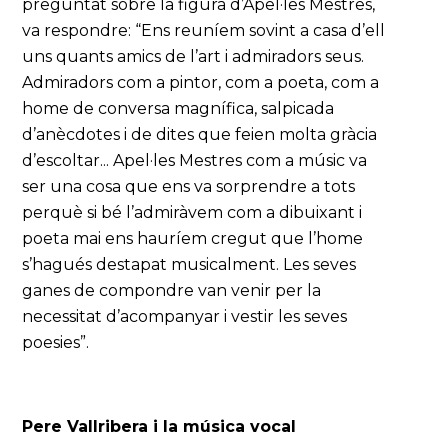
preguntat sobre la figura d’Apel·les Mestres,
va respondre: “Ens reuníem sovint a casa d’ell
uns quants amics de l’art i admiradors seus.
Admiradors com a pintor, com a poeta, com a
home de conversa magnífica, salpicada
d’anècdotes i de dites que feien molta gràcia
d’escoltar... Apel·les Mestres com a músic va
ser una cosa que ens va sorprendre a tots
perquè si bé l’admiràvem com a dibuixant i
poeta mai ens hauríem cregut que l’home
s’hagués destapat musicalment. Les seves
ganes de compondre van venir per la
necessitat d’acompanyar i vestir les seves
poesies”.
Pere Vallribera i la música vocal