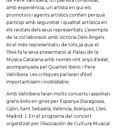
de Pere Vallribera, un pianista consolidat,
amb experiència, un artista en qui els
promotors i agents artístics confien perquè
participi amb seguretat i qualitat artística en
els recitals dels seus representats. L’exemple
de la col·laboració amb Victòria Dels Àngels
és el més representatiu de tots, ja que el
1944 fa la seva presentació al Palau de la
Música Catalana amb només vint anys d’edat,
acompanyada pel Quartet Ibèric i Pere
Vallribera. Les crítiques parlaran d’èxit
importantíssim i inoblidable.
Amb Vallribera faran molts concerts i assoliran
grans èxits en gires per Espanya (Saragossa,
Gijón, Sant Sebastià, València, Aranjuez, Lleó,
Madrid...). En el programa del concert
organitzat per l’Asociación de Cultura Musical