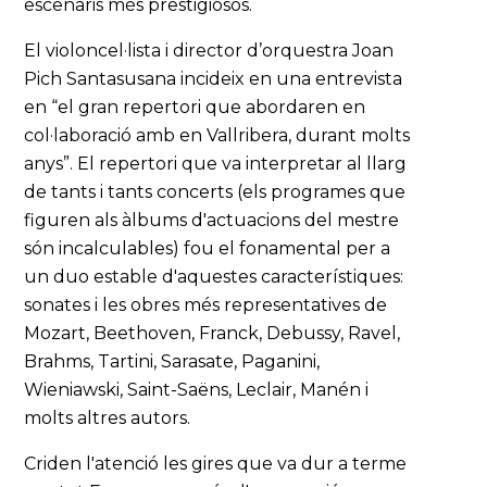
escenaris més prestigiosos.
El violoncel·lista i director d’orquestra Joan
Pich Santasusana incideix en una entrevista
en “el gran repertori que abordaren en
col·laboració amb en Vallribera, durant molts
anys”. El repertori que va interpretar al llarg
de tants i tants concerts (els programes que
figuren als àlbums d'actuacions del mestre
són incalculables) fou el fonamental per a
un duo estable d'aquestes característiques:
sonates i les obres més representatives de
Mozart, Beethoven, Franck, Debussy, Ravel,
Brahms, Tartini, Sarasate, Paganini,
Wieniawski, Saint-Saëns, Leclair, Manén i
molts altres autors.
Criden l'atenció les gires que va dur a terme