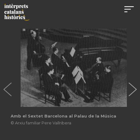
Acompanyant a Emili Vendrell en un recital que va
tenir lloc al Teatre Poliorama de Barcelona el 8 de
desembre de 1935
© Arxiu familiar Pere Vallribera