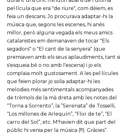
durant uns cinc minuts i abans de l'última
pel·lícula que era "de riure", com dèiem, es
feia un descans. Jo procurava adaptar-hi la
música que, segons les escenes, hi anés
millor, però alguna vegada els meus amics
catalanistes em demanaven de tocar "Els
segadors" o "El cant de la senyera" (que
premiaven amb els seus aplaudiments, tant si
s'esqueia bé o no amb l'escena) i jo els
complaïa molt gustosament. A les pel·lícules
que feien plorar jo solia adaptar-hi les
melodies més sentimentals acompanyades
de trèmols de la mà dreta amb les notes del
“Torna a Sorrento”, la ”Serenata” de Tosselli,
“Los millones de Arlequín”, “Flor de te”, “El
carro del Sol”, etc. M'havien dit que part del
públic hi venia per la música (!!!). Gràcies”.