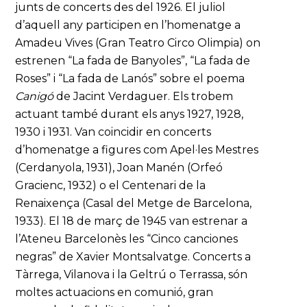
junts de concerts des del 1926. El juliol
d’aquell any participen en l’homenatge a
Amadeu Vives (Gran Teatro Circo Olimpia) on
estrenen “La fada de Banyoles”, “La fada de
Roses” i “La fada de Lanós” sobre el poema
Canigó
de Jacint Verdaguer. Els trobem
actuant també durant els anys 1927, 1928,
1930 i 1931. Van coincidir en concerts
d’homenatge a figures com Apel·les Mestres
(Cerdanyola, 1931), Joan Manén (Orfeó
Gracienc, 1932) o el Centenari de la
Renaixença (Casal del Metge de Barcelona,
1933). El 18 de març de 1945 van estrenar a
l’Ateneu Barcelonès les “Cinco canciones
negras” de Xavier Montsalvatge. Concerts a
Tàrrega, Vilanova i la Geltrú o Terrassa, són
moltes actuacions en comunió, gran