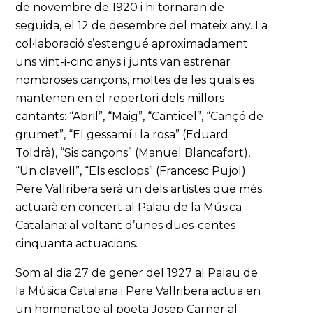
de novembre de 1920 i hi tornaran de
seguida, el 12 de desembre del mateix any. La
col·laboració s’estengué aproximadament
uns vint-i-cinc anys i junts van estrenar
nombroses cançons, moltes de les quals es
mantenen en el repertori dels millors
cantants: “Abril”, “Maig”, “Canticel”, “Cançó de
grumet”, “El gessamí i la rosa” (Eduard
Toldrà), “Sis cançons” (Manuel Blancafort),
“Un clavell”, “Els esclops” (Francesc Pujol).
Pere Vallribera serà un dels artistes que més
actuarà en concert al Palau de la Música
Catalana: al voltant d’unes dues-centes
cinquanta actuacions.
Som al dia 27 de gener del 1927 al Palau de
la Música Catalana i Pere Vallribera actua en
un homenatge al poeta Josep Carner al