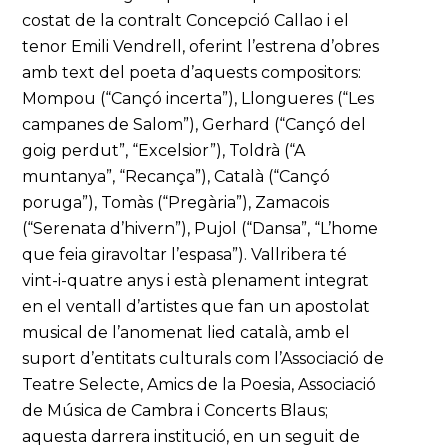
costat de la contralt Concepció Callao i el
tenor Emili Vendrell, oferint l’estrena d’obres
amb text del poeta d’aquests compositors:
Mompou (“Cançó incerta”), Llongueres (“Les
campanes de Salom”), Gerhard (“Cançó del
goig perdut”, “Excelsior”), Toldrà (“A
muntanya”, “Recança”), Català (“Cançó
poruga”), Tomàs (“Pregària”), Zamacois
(“Serenata d’hivern”), Pujol (“Dansa”, “L’home
que feia giravoltar l’espasa”). Vallribera té
vint-i-quatre anys i està plenament integrat
en el ventall d’artistes que fan un apostolat
musical de l’anomenat lied català, amb el
suport d’entitats culturals com l’Associació de
Teatre Selecte, Amics de la Poesia, Associació
de Música de Cambra i Concerts Blaus;
aquesta darrera institució, en un seguit de