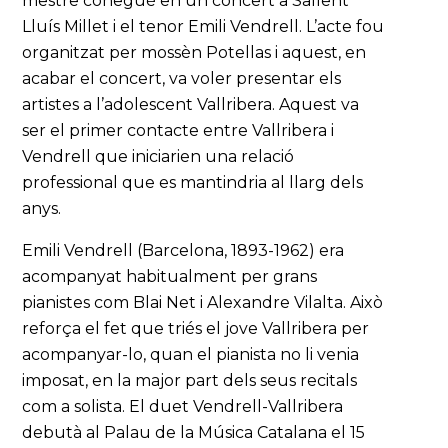
mestre conegué en un concert a Sallent
Lluís Millet i el tenor Emili Vendrell. L’acte fou
organitzat per mossèn Potellas i aquest, en
acabar el concert, va voler presentar els
artistes a l’adolescent Vallribera. Aquest va
ser el primer contacte entre Vallribera i
Vendrell que iniciarien una relació
professional que es mantindria al llarg dels
anys.
Emili Vendrell (Barcelona, 1893-1962) era
acompanyat habitualment per grans
pianistes com Blai Net i Alexandre Vilalta. Això
reforça el fet que triés el jove Vallribera per
acompanyar-lo, quan el pianista no li venia
imposat, en la major part dels seus recitals
com a solista. El duet Vendrell-Vallribera
debutà al Palau de la Música Catalana el 15