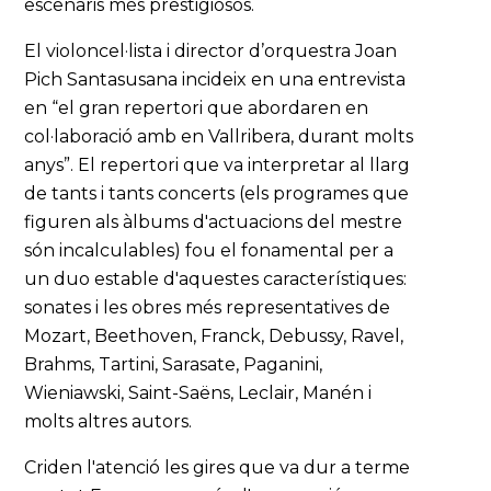
escenaris més prestigiosos.
El violoncel·lista i director d’orquestra Joan
Pich Santasusana incideix en una entrevista
en “el gran repertori que abordaren en
col·laboració amb en Vallribera, durant molts
anys”. El repertori que va interpretar al llarg
de tants i tants concerts (els programes que
figuren als àlbums d'actuacions del mestre
són incalculables) fou el fonamental per a
un duo estable d'aquestes característiques:
sonates i les obres més representatives de
Mozart, Beethoven, Franck, Debussy, Ravel,
Brahms, Tartini, Sarasate, Paganini,
Wieniawski, Saint-Saëns, Leclair, Manén i
molts altres autors.
Criden l'atenció les gires que va dur a terme