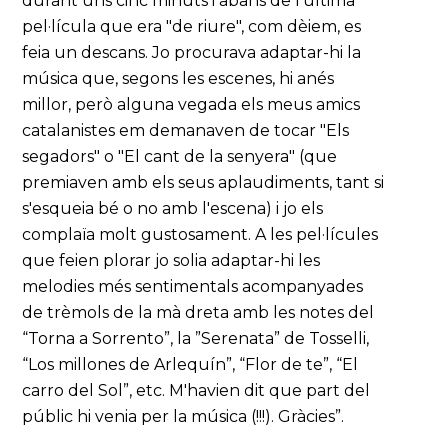
durant uns cinc minuts i abans de l'última
pel·lícula que era "de riure", com dèiem, es
feia un descans. Jo procurava adaptar-hi la
música que, segons les escenes, hi anés
millor, però alguna vegada els meus amics
catalanistes em demanaven de tocar "Els
segadors" o "El cant de la senyera" (que
premiaven amb els seus aplaudiments, tant si
s'esqueia bé o no amb l'escena) i jo els
complaïa molt gustosament. A les pel·lícules
que feien plorar jo solia adaptar-hi les
melodies més sentimentals acompanyades
de trèmols de la mà dreta amb les notes del
“Torna a Sorrento”, la ”Serenata” de Tosselli,
“Los millones de Arlequín”, “Flor de te”, “El
carro del Sol”, etc. M'havien dit que part del
públic hi venia per la música (!!!). Gràcies”.