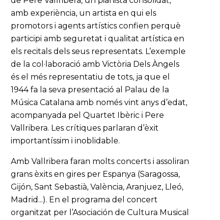
de Pere Vallribera, un pianista consolidat,
amb experiència, un artista en qui els
promotors i agents artístics confien perquè
participi amb seguretat i qualitat artística en
els recitals dels seus representats. L’exemple
de la col·laboració amb Victòria Dels Àngels
és el més representatiu de tots, ja que el
1944 fa la seva presentació al Palau de la
Música Catalana amb només vint anys d’edat,
acompanyada pel Quartet Ibèric i Pere
Vallribera. Les crítiques parlaran d’èxit
importantíssim i inoblidable.
Amb Vallribera faran molts concerts i assoliran
grans èxits en gires per Espanya (Saragossa,
Gijón, Sant Sebastià, València, Aranjuez, Lleó,
Madrid...). En el programa del concert
organitzat per l’Asociación de Cultura Musical