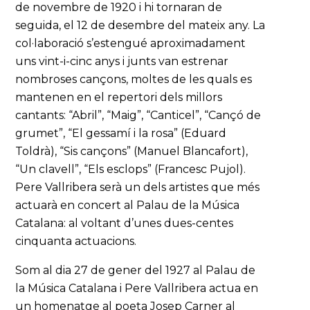
de novembre de 1920 i hi tornaran de
seguida, el 12 de desembre del mateix any. La
col·laboració s’estengué aproximadament
uns vint-i-cinc anys i junts van estrenar
nombroses cançons, moltes de les quals es
mantenen en el repertori dels millors
cantants: “Abril”, “Maig”, “Canticel”, “Cançó de
grumet”, “El gessamí i la rosa” (Eduard
Toldrà), “Sis cançons” (Manuel Blancafort),
“Un clavell”, “Els esclops” (Francesc Pujol).
Pere Vallribera serà un dels artistes que més
actuarà en concert al Palau de la Música
Catalana: al voltant d’unes dues-centes
cinquanta actuacions.
Som al dia 27 de gener del 1927 al Palau de
la Música Catalana i Pere Vallribera actua en
un homenatge al poeta Josep Carner al