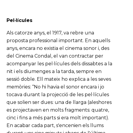
Pel·lícules
Als catorze anys, el 1917, va rebre una
proposta professional important. En aquells
anys, encara no existia el cinema sonor i, des
del Cinema Condal, el van contractar per
acompanyar les pel·lícules dels dissabtes a la
nit i els diumenges a la tarda, sempre en
sessió doble. Ell mateix ho explica a les seves
memòries: “No hi havia el sonor encara i jo
tocava durant la projecció de les pel·lícules
que solien ser dues: una de llarga (aleshores
es projectaven en molts fragments: quatre,
cinc i fins a més parts si era molt important).
En acabar cada part, s'encenien els llums