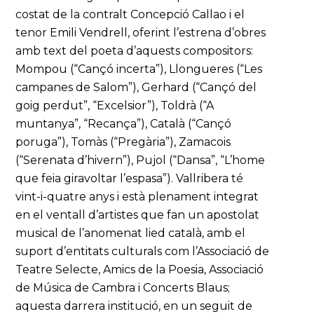
costat de la contralt Concepció Callao i el
tenor Emili Vendrell, oferint l’estrena d’obres
amb text del poeta d’aquests compositors:
Mompou (“Cançó incerta”), Llongueres (“Les
campanes de Salom”), Gerhard (“Cançó del
goig perdut”, “Excelsior”), Toldrà (“A
muntanya”, “Recança”), Català (“Cançó
poruga”), Tomàs (“Pregària”), Zamacois
(“Serenata d’hivern”), Pujol (“Dansa”, “L’home
que feia giravoltar l’espasa”). Vallribera té
vint-i-quatre anys i està plenament integrat
en el ventall d’artistes que fan un apostolat
musical de l’anomenat lied català, amb el
suport d’entitats culturals com l’Associació de
Teatre Selecte, Amics de la Poesia, Associació
de Música de Cambra i Concerts Blaus;
aquesta darrera institució, en un seguit de