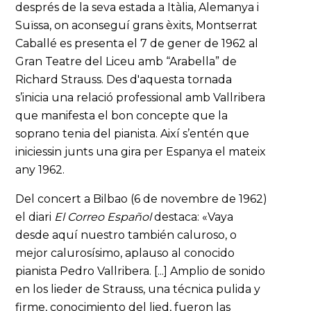
després de la seva estada a Itàlia, Alemanya i
Suïssa, on aconseguí grans èxits, Montserrat
Caballé es presenta el 7 de gener de 1962 al
Gran Teatre del Liceu amb “Arabella” de
Richard Strauss. Des d'aquesta tornada
s’inicia una relació professional amb Vallribera
que manifesta el bon concepte que la
soprano tenia del pianista. Així s’entén que
iniciessin junts una gira per Espanya el mateix
any 1962.
Del concert a Bilbao (6 de novembre de 1962)
el diari
El Correo Español
destaca: «Vaya
desde aquí nuestro también caluroso, o
mejor calurosísimo, aplauso al conocido
pianista Pedro Vallribera. [...] Amplio de sonido
en los lieder de Strauss, una técnica pulida y
firme, conocimiento del lied, fueron las