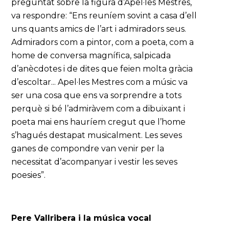
preguntat sobre la figura d’Apel·les Mestres,
va respondre: “Ens reuníem sovint a casa d’ell
uns quants amics de l’art i admiradors seus.
Admiradors com a pintor, com a poeta, com a
home de conversa magnífica, salpicada
d’anècdotes i de dites que feien molta gràcia
d’escoltar... Apel·les Mestres com a músic va
ser una cosa que ens va sorprendre a tots
perquè si bé l’admiràvem com a dibuixant i
poeta mai ens hauríem cregut que l’home
s’hagués destapat musicalment. Les seves
ganes de compondre van venir per la
necessitat d’acompanyar i vestir les seves
poesies”.
Pere Vallribera i la música vocal