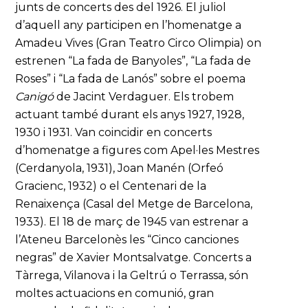
junts de concerts des del 1926. El juliol
d’aquell any participen en l’homenatge a
Amadeu Vives (Gran Teatro Circo Olimpia) on
estrenen “La fada de Banyoles”, “La fada de
Roses” i “La fada de Lanós” sobre el poema
Canigó
de Jacint Verdaguer. Els trobem
actuant també durant els anys 1927, 1928,
1930 i 1931. Van coincidir en concerts
d’homenatge a figures com Apel·les Mestres
(Cerdanyola, 1931), Joan Manén (Orfeó
Gracienc, 1932) o el Centenari de la
Renaixença (Casal del Metge de Barcelona,
1933). El 18 de març de 1945 van estrenar a
l’Ateneu Barcelonès les “Cinco canciones
negras” de Xavier Montsalvatge. Concerts a
Tàrrega, Vilanova i la Geltrú o Terrassa, són
moltes actuacions en comunió, gran