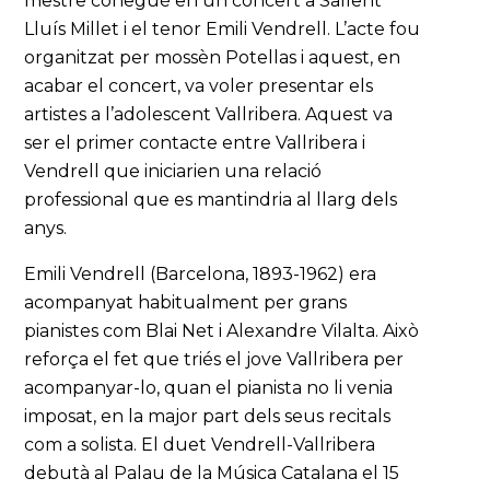
mestre conegué en un concert a Sallent
Lluís Millet i el tenor Emili Vendrell. L’acte fou
organitzat per mossèn Potellas i aquest, en
acabar el concert, va voler presentar els
artistes a l’adolescent Vallribera. Aquest va
ser el primer contacte entre Vallribera i
Vendrell que iniciarien una relació
professional que es mantindria al llarg dels
anys.
Emili Vendrell (Barcelona, 1893-1962) era
acompanyat habitualment per grans
pianistes com Blai Net i Alexandre Vilalta. Això
reforça el fet que triés el jove Vallribera per
acompanyar-lo, quan el pianista no li venia
imposat, en la major part dels seus recitals
com a solista. El duet Vendrell-Vallribera
debutà al Palau de la Música Catalana el 15