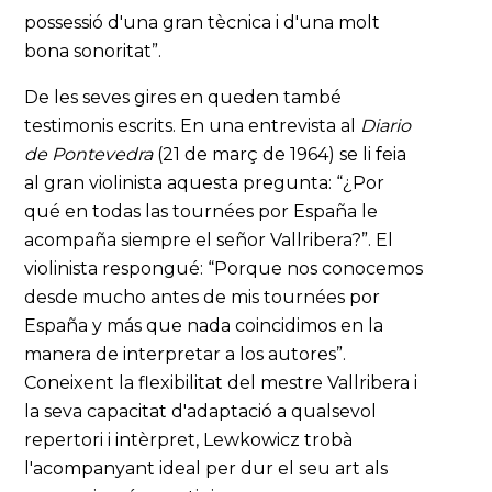
possessió d'una gran tècnica i d'una molt
bona sonoritat”.
De les seves gires en queden també
testimonis escrits. En una entrevista al
Diario
de Pontevedra
(21 de març de 1964) se li feia
al gran violinista aquesta pregunta: “¿Por
qué en todas las tournées por España le
acompaña siempre el señor Vallribera?”. El
violinista respongué: “Porque nos conocemos
desde mucho antes de mis tournées por
España y más que nada coincidimos en la
manera de interpretar a los autores”.
Coneixent la flexibilitat del mestre Vallribera i
la seva capacitat d'adaptació a qualsevol
repertori i intèrpret, Lewkowicz trobà
l'acompanyant ideal per dur el seu art als