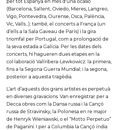
per tot Espanya en més d'una ocasió
(Barcelona, Sallent, Oviedo, Mieres, Langreo,
Vigo, Pontevedra, Ourense, Osca, Palència,
Vic, Valls...); també, el concerts a França (un
d’ells a la Sala Gaveau de París) i la gira
triomfal per Portugal, com a prolongació de
la seva estada a Galícia. Per les dates dels
concerts, hi hagueren dues etapes en la
col·laboració Vallribera-Lewkowicz: la primera,
fins a la Segona Guerra Mundial; i la segona,
posterior a aquesta tragèdia.
L’art d’aquests dos grans artistes es perpetuà
en diverses gravacions. Van enregistrar per a
Decca obres com la Dansa russa i la Cançó
russa de Stravinsky, la Polonesa en re major
de Henryk Wieniawski, o el “Motto Perpetuo”
de Paganini. I per a Columbia la Cançó índia