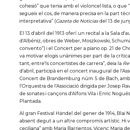
cohesió” que tenia amb el violoncel·lista, o que 
segueix el cos, de manera precisa en la part tècn
interpretativa” (
Gazeta de Noticias
del 13 de juny
El 13 d'abril del 1913 oferí un recital a la Sala 
d'Albéniz, obres de Weber, Moszkowski, Schumann
convento”) i el Concert per a piano op. 21 de 
va motivar elogis unànimes per part de la crítica: “
tant, entre'ls concertistes de carrera”, deia la
Rev
d'abril, participà en el concert inaugural de l'A
Concert de Brandemburg núm. 5 de Bach, amb el fla
l'Orquestra de l'Associació dirigida per Josep R
de sonates i cançons d'Alfons Vila i Enric Nogués
Plantada.
Al gran Festival Händel del gener de 1914, Blai Ne
absent degut a un altre compromís artístic. Hi v
ceciliana” amb Maria Barrientos, Vicenç Maria de Gi