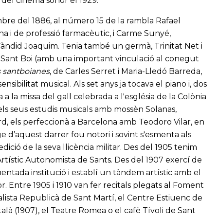
 del cinema sonor el 1929.
mbre del 1886, al número 15 de la rambla Rafael
na i de professió farmacèutic, i Carme Sunyé,
Càndid Joaquim. Tenia també un germà, Trinitat Net i
 Sant Boi (amb una important vinculació al conegut
 santboianes
, de Carles Serret i Maria-Lledó Barreda,
sibilitat musical. Als set anys ja tocava el piano i, dos
 a la missa del gall celebrada a l'església de la Colònia
 els seus estudis musicals amb mossèn Solanas,
rd, els perfeccionà a Barcelona amb Teodoro Vilar, en
ge d’aquest darrer fou notori i sovint s'esmenta als
edició de la seva llicència militar. Des del 1905 tenim
rtístic Autonomista de Sants. Des del 1907 exercí de
mentada institució i establí un tàndem artístic amb el
r. Entre 1905 i 1910 van fer recitals plegats al Foment
alista Republicà de Sant Martí, el Centre Estiuenc de
talà (1907), el Teatre Romea o el cafè Tívoli de Sant