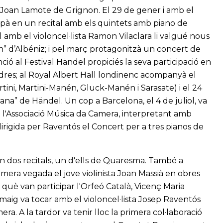
r Joan Lamote de Grignon. El 29 de gener i amb el
cipà en un recital amb els quintets amb piano de
 amb el violoncel·lista Ramon Vilaclara li valgué nous
cín” d’Albéniz; i pel març protagonitzà un concert de
ió al Festival Händel propiciés la seva participació en
Londres; al Royal Albert Hall londinenc acompanyà el
rtini, Martini-Manén, Gluck-Manén i Sarasate) i el 24
ana” de Händel. Un cop a Barcelona, el 4 de juliol, va
 l'Associació Música da Camera, interpretant amb
irigida per Raventós el Concert per a tres pianos de
 dos recitals, un d'ells de Quaresma. També a
mera vegada el jove violinista Joan Massià en obres
què van participar l'Orfeó Català, Vicenç Maria
 maig va tocar amb el violoncel·lista Josep Raventós
ra. A la tardor va tenir lloc la primera col·laboració