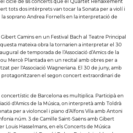
el cicle de sis concerts que el Quartet Renaixement
rt tots dos intèrprets van tocar la Sonata per a violí i
la soprano Andrea Fornells en la interpretació de
 Gibert Camins en un Festival Bach al Teatre Principal
Aquesta mateixa obra la tornarien a interpretar el 30
naugural de temporada de l’Associació d’Amics de la
nou Mercè Plantada en un recital amb obres per a
itzat per l'Associació Wagneriana. El 30 de juny, amb
ol protagonitzaren el segon concert extraordinari de
 concertístic de Barcelona es multiplica. Participà en
ciació d'Amics de la Música, on interpretà amb Toldrà
Sonata per a violoncel i piano d’Alfons Vila amb Antoni
mfonia núm. 3 de Camille Saint-Saëns amb Gibert
er Louis Hasselmans, en els Concerts de Música