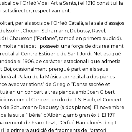
al de l'Orfeó Vida i Art a Sants, i el 1910 constituí la
i sotsdirector, respectivament.
ari, per als socis de l'Orfeó Català, a la sala d'assajos
delssohn, Chopin, Schumann, Debussy, Ravel,
ió) i Chausson (“Forlane”, també en primera audició).
b molta netedat i posseeix una força de dits realment
 recital al Centre Estiuenc de Sant Jordi; Net estigué
fundada el 1906, de caràcter estacional i que admetia
Boi, ocasionalment prengué part en els seus
donà al Palau de la Música un recital a dos pianos
ce avec variations” de Grieg o “Danse sacrée et
 actuà en un concert a tres pianos, amb Joan Gibert
dicions com el Concert en do de J. S. Bach, el Concert
on de Schumann-Debussy (a dos pianos). El novembre
a la suite “Ibèria” d'Albéniz, amb gran èxit. El 1911
aixement de Franz Liszt; l'Orfeó Barcelonès dirigit
rí la primera audició de fragments de l'oratori