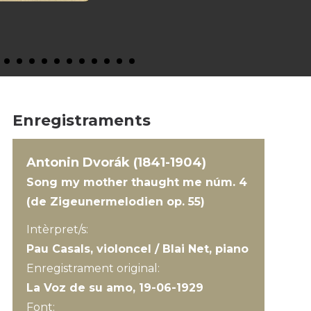
Enregistraments
Antonin Dvorák (1841-1904)
Song my mother thaught me núm. 4
(de Zigeunermelodien op. 55)
Intèrpret/s:
Pau Casals, violoncel / Blai Net, piano
Enregistrament original:
La Voz de su amo, 19-06-1929
Font: