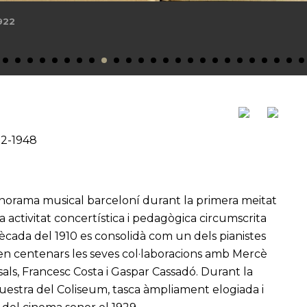
imals de Saint-Saëns amb el pianista Rafael Gálvez, 1922
12-1948
anorama musical barceloní durant la primera meitat
 activitat concertística i pedagògica circumscrita
cada del 1910 es consolidà com un dels pianistes
en centenars les seves col·laboracions amb Mercè
als, Francesc Costa i Gaspar Cassadó. Durant la
questra del Coliseum, tasca àmpliament elogiada i