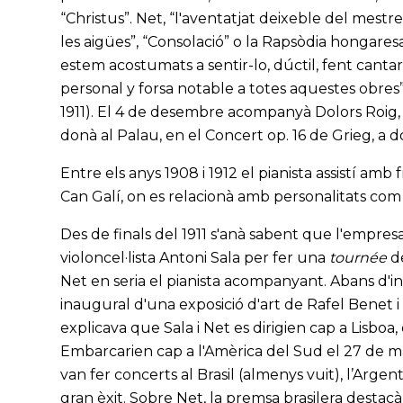
“Christus”. Net, “l'aventatjat deixeble del mestr
les aigües”, “Consolació” o la Rapsòdia hongares
estem acostumats a sentir-lo, dúctil, fent cantar 
personal y forsa notable a totes aquestes obres”
1911). El 4 de desembre acompanyà Dolors Roig, d
donà al Palau, en el Concert op. 16 de Grieg, a d
Entre els anys 1908 i 1912 el pianista assistí amb
Can Galí, on es relacionà amb personalitats com 
Des de finals del 1911 s'anà sabent que l'empres
violoncel·lista Antoni Sala per fer una
tournée
de
Net en seria el pianista acompanyant. Abans d'inicia
inaugural d'una exposició d'art de Rafel Benet i 
explicava que Sala i Net es dirigien cap a Lisboa
Embarcarien cap a l'Amèrica del Sud el 27 de ma
van fer concerts al Brasil (almenys vuit), l’Argen
gran èxit. Sobre Net, la premsa brasilera destac