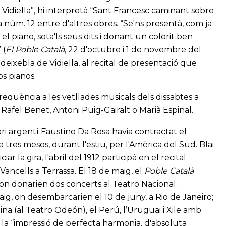
e Vidiella”, hi interpretà “Sant Francesc caminant sobre
a núm. 12 entre d'altres obres. “Se'ns presentà, com ja
el piano, sota'ls seus dits i donant un colorit ben
 (
El Poble Català
, 22 d'octubre i 1 de novembre del
eixebla de Vidiella, al recital de presentació que
os pianos.
 freqüència a les vetllades musicals dels dissabtes a
Rafel Benet, Antoni Puig-Gairalt o Marià Espinal.
ari argentí Faustino Da Rosa havia contractat el
 tres mesos, durant l'estiu, per l'Amèrica del Sud. Blai
r la gira, l'abril del 1912 participà en el recital
Vancells a Terrassa. El 18 de maig, el
Poble Català
, on donarien dos concerts al Teatro Nacional.
ig, on desembarcarien el 10 de juny, a Rio de Janeiro;
tina (al Teatro Odeón), el Perú, l’Uruguai i Xile amb
à la “impressió de perfecta harmonia, d'absoluta