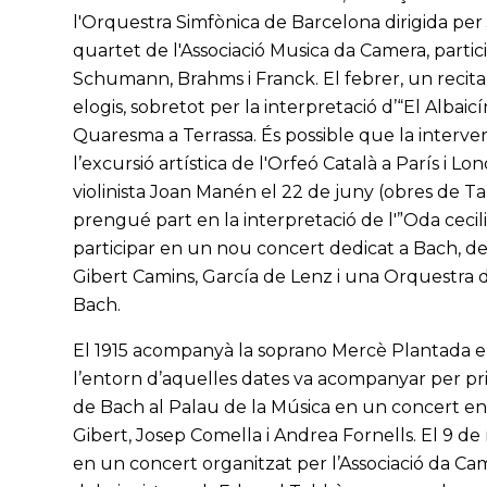
l'Orquestra Simfònica de Barcelona dirigida pe
quartet de l'Associació Musica da Camera, parti
Schumann, Brahms i Franck. El febrer, un recital
elogis, sobretot per la interpretació d’“El Albai
Quaresma a Terrassa. És possible que la intervenc
l’excursió artística de l'Orfeó Català a París i 
violinista Joan Manén el 22 de juny (obres de Ta
prengué part en la interpretació de l'”Oda cecili
participar en un nou concert dedicat a Bach, de
Gibert Camins, García de Lenz i una Orquestra d
Bach.
El 1915 acompanyà la soprano Mercè Plantada en
l’entorn d’aquelles dates va acompanyar per pri
de Bach al Palau de la Música en un concert en 
Gibert, Josep Comella i Andrea Fornells. El 9 de
en un concert organitzat per l’Associació da Came