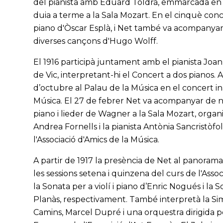
del pianista amb Eduard Toldrà, emmarcada en 
duia a terme a la Sala Mozart. En el cinquè conce
piano d'Òscar Esplà, i Net també va acompanyar 
diverses cançons d'Hugo Wolff.
El 1916 participà juntament amb el pianista Joan
de Vic, interpretant-hi el Concert a dos pianos. 
d’octubre al Palau de la Música en el concert i
Música. El 27 de febrer Net va acompanyar de 
piano i lieder de Wagner a la Sala Mozart, organ
Andrea Fornells i la pianista Antònia Sancristòf
l'Associació d'Amics de la Música.
A partir de 1917 la presència de Net al panorama
les sessions setena i quinzena del curs de l'Asso
la Sonata per a violí i piano d’Enric Nogués i la 
Planàs, respectivament. També interpretà la Si
Camins, Marcel Dupré i una orquestra dirigida p