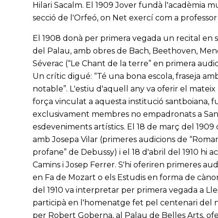
Hilari Sacalm. El 1909 Jover fundà l'acadèmia music
secció de l'Orfeó, on Net exercí com a professor 
El 1908 donà per primera vegada un recital en solit
del Palau, amb obres de Bach, Beethoven, Men
Séverac (“Le Chant de la terre” en primera audic
Un crític digué: “Té una bona escola, fraseja am
notable”. L'estiu d'aquell any va oferir el mateix
força vinculat a aquesta institució santboiana, 
exclusivament membres no empadronats a Sant 
esdeveniments artístics. El 18 de març del 1909 
amb Josepa Vilar (primeres audicions de “Roman
profane” de Debussy) i el 18 d'abril del 1910 hi
Camins i Josep Ferrer. S'hi oferiren primeres au
en Fa de Mozart o els Estudis en forma de càn
del 1910 va interpretar per primera vegada a Lleid
participà en l'homenatge fet pel centenari del n
per Robert Goberna, al Palau de Belles Arts, ofe