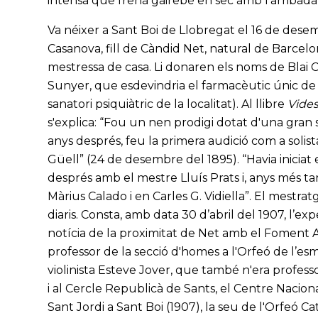
intensa que frenà gairebé en sec amb l’arribada
Va néixer a Sant Boi de Llobregat el 16 de dese
Casanova, fill de Càndid Net, natural de Barcelo
mestressa de casa. Li donaren els noms de Blai 
Sunyer, que esdevindria el farmacèutic únic de
sanatori psiquiàtric de la localitat). Al llibre
Vides
s'explica: “Fou un nen prodigi dotat d'una gran sen
anys després, feu la primera audició com a solista
Güell” (24 de desembre del 1895). “Havia iniciat
després amb el mestre Lluís Prats i, anys més ta
Màrius Calado i en Carles G. Vidiella”. El mestrat
diaris. Consta, amb data 30 d’abril del 1907, l’exp
notícia de la proximitat de Net amb el Foment A
professor de la secció d'homes a l'Orfeó de l’es
violinista Esteve Jover, que també n'era professo
i al Cercle Republicà de Sants, el Centre Nacion
Sant Jordi a Sant Boi (1907), la seu de l'Orfeó Ca