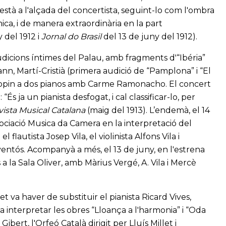
“està a l'alçada del concertista, seguint-lo com l'ombra
ica, i de manera extraordinària en la part
 del 1912 i
Jornal do Brasil
del 13 de juny del 1912).
d'audicions íntimes del Palau, amb fragments d'“Ibéria”
, Martí-Cristià (primera audició de “Pamplona” i “El
Chopin a dos pianos amb Carme Ramonacho. El concert
És ja un pianista desfogat, i cal classificar-lo, per
ista Musical Catalana
(maig del 1913). L’endemà, el 14
ssociació Musica da Camera en la interpretació del
utista Josep Vila, el violinista Alfons Vila i
aventós. Acompanyà a més, el 13 de juny, en l'estrena
 a la Sala Oliver, amb Màrius Vergé, A. Vila i Mercè
t va haver de substituir el pianista Ricard Vives,
a interpretar les obres “Lloança a l'harmonia” i “Oda
bert, l'Orfeó Català dirigit per Lluís Millet i