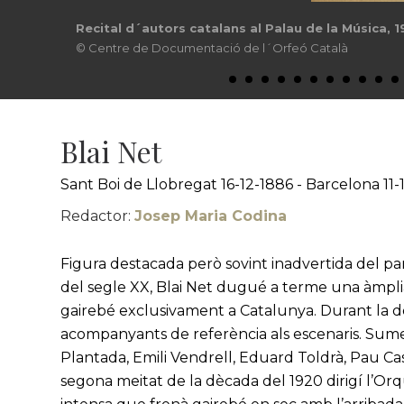
Primera audició a Barcelona del Carnaval dels an
© Centre de Documentació de l´Orfeó Català
Blai Net
Sant Boi de Llobregat 16-12-1886 - Barcelona 11-
Redactor:
Josep Maria Codina
Figura destacada però sovint inadvertida del p
del segle XX, Blai Net dugué a terme una àmplia
gairebé exclusivament a Catalunya. Durant la dè
acompanyants de referència als escenaris. Sum
Plantada, Emili Vendrell, Eduard Toldrà, Pau Cas
segona meitat de la dècada del 1920 dirigí l’Or