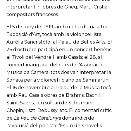
interpretant-hi obres de Grieg, Martí-Cristià i
compositors francesos.
El 5 de juny del 1919, amb motiu d'una altra
Exposició d'Art, tocà amb la violoncel·lista
Aurèlia Sancristòfol al Palau de Belles Arts. El
26 d'octubre participà en un concert benèfic
al Tívoli del Vendrell, amb Casals; el 28, al
concert inaugural del curs de l'Associació
Musica da Camera, tots dos van interpretar la
Sonata per a violoncel i piano de Sammartini.
El 16 de novembre al Palau de la Música tocà
amb Pau Casals obres de Brahms, Bach i
Saint-Saëns, i en solitari de Schumann,
Chopin, Liszt, Debussy, etc. El comentari crític
de
La Veu de Catalunya
dona indici de
l'evolució del pianista: “És un dels novells