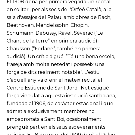
El 1908 donà per primera vegada un recital
en solitari, per als socis de l'Orfeó Català, a la
sala d'assajos del Palau, amb obres de Bach,
Beethoven, Mendelssohn, Chopin,
Schumann, Debussy, Ravel, Séverac (“Le
Chant de la terre” en primera audició) i
Chausson (“Forlane”, també en primera
audició). Un crític digué: “Té una bona escola,
fraseja amb molta netedat i posseeix una
força de dits realment notable”. L'estiu
d'aquell any va oferir el mateix recital al
Centre Estiuenc de Sant Jordi; Net estigué
força vinculat a aquesta institució santboiana,
fundada el 1906, de caràcter estacional i que
admetia exclusivament membres no
empadronats a Sant Boi, ocasionalment
prengué part en els seus esdeveniments
artístics. El 18 de març del 1909 donà al Palau