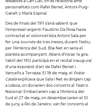
dissabtes a Can Galí, on es relacionà amb
personalitats com Rafel Benet, Antoni Puig-
Gairalt o Marià Espinal.
Des de finals del 1911 s'anà sabent que
l'empresari argentí Faustino Da Rosa havia
contractat el violoncel·lista Antoni Sala per
fer una
tournée
de tres mesos, durant l'estiu,
per l'Amèrica del Sud. Blai Net en seria el
pianista acompanyant. Abans d'iniciar la gira,
l'abril del 1912 participà en el recital inaugural
d'una exposició d'art de Rafel Benet i
Vancells a Terrassa. El 18 de maig, el
Poble
Català
explicava que Sala i Net es dirigien cap
a Lisboa, on donarien dos concerts al Teatro
Nacional. Embarcarien cap a l'Amèrica del
Sud el 27 de maig, on desembarcarien el 10
de juny, a Rio de Janeiro; van fer concerts al