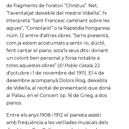
de fragments de l'oratori “Christus”. Net,
“l'aventatjat deixeble del mestre Vidiella”, hi
interpretà “Sant Francesc caminant sobre les
aigües”, “Consolació” o la Rapsòdia hongaresa
núm. 12 entre d'altres obres. “Se'ns presentà,
com ja estem acostumats a sentir-lo, dúctil,
fent cantar el piano, sota'ls seus dits i donant
un colorit ben personal y forsa notable a
totes aquestes obres” (
El Poble Català
, 22
d'octubre i 1 de novembre del 1911). El 4 de
desembre acompanyà Dolors Roig, deixebla
de Vidiella, al recital de presentació que donà
al Palau, en el Concert op. 16 de Grieg, a dos
pianos.
Entre els anys 1908 i 1912 el pianista assistí
amb freqüència a les vetllades musicals dels