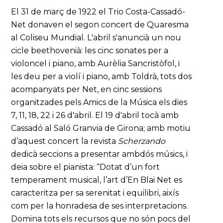
El 31 de març de 1922 el Trio Costa-Cassadó-
Net donaven el segon concert de Quaresma
al Coliseu Mundial. L'abril s'anuncià un nou
cicle beethovenià: les cinc sonates per a
violoncel i piano, amb Aurèlia Sancristòfol, i
les deu per a violí i piano, amb Toldrà, tots dos
acompanyats per Net, en cinc sessions
organitzades pels Amics de la Música els dies
7, 11, 18, 22 i 26 d'abril. El 19 d'abril tocà amb
Cassadó al Saló Granvia de Girona; amb motiu
d’aquest concert la revista
Scherzando
dedicà seccions a presentar ambdós músics, i
deia sobre el pianista: “Dotat d’un fort
temperament musical, l’art d’En Blai Net es
caracteritza per sa serenitat i equilibri, aixís
com per la honradesa de ses interpretacions.
Domina tots els recursos que no són pocs del