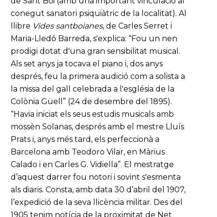
de Sant Boi (amb una important vinculació al
conegut sanatori psiquiàtric de la localitat). Al
llibre
Vides santboianes
, de Carles Serret i
Maria-Lledó Barreda, s'explica: “Fou un nen
prodigi dotat d'una gran sensibilitat musical.
Als set anys ja tocava el piano i, dos anys
després, feu la primera audició com a solista a
la missa del gall celebrada a l'església de la
Colònia Güell” (24 de desembre del 1895).
“Havia iniciat els seus estudis musicals amb
mossèn Solanas, després amb el mestre Lluís
Prats i, anys més tard, els perfeccionà a
Barcelona amb Teodoro Vilar, en Màrius
Calado i en Carles G. Vidiella”. El mestratge
d’aquest darrer fou notori i sovint s'esmenta
als diaris. Consta, amb data 30 d’abril del 1907,
l’expedició de la seva llicència militar. Des del
1905 tenim notícia de la proximitat de Net