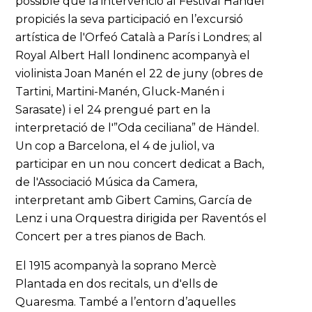
possible que la intervenció al Festival Händel
propiciés la seva participació en l’excursió
artística de l'Orfeó Català a París i Londres; al
Royal Albert Hall londinenc acompanyà el
violinista Joan Manén el 22 de juny (obres de
Tartini, Martini-Manén, Gluck-Manén i
Sarasate) i el 24 prengué part en la
interpretació de l'”Oda ceciliana” de Händel.
Un cop a Barcelona, el 4 de juliol, va
participar en un nou concert dedicat a Bach,
de l'Associació Música da Camera,
interpretant amb Gibert Camins, García de
Lenz i una Orquestra dirigida per Raventós el
Concert per a tres pianos de Bach.
El 1915 acompanyà la soprano Mercè
Plantada en dos recitals, un d'ells de
Quaresma. També a l’entorn d’aquelles