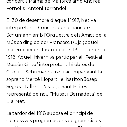
concert a Palma de Mallorca amb Andrea
Fornells i Antoni Torrandell.
El 30 de desembre d’aquell 1917, Net va
interpretar el Concert per a piano de
Schumann amb l'Orquestra dels Amics de la
Música dirigida per Francesc Pujol; aquell
mateix concert fou repetit el 13 de gener del
1918. Aquell hivern va participar al “Festival
Mossèn Cinto” interpretant-hi obres de
Chopin i Schumann-Liszt i acompanyant la
soprano Mercè Llopart i el baríton Josep
Segura-Tallien. L'estiu, a Sant Boi, es
representà de nou “Muset i Bernadeta” de
Blai Net.
La tardor del 1918 suposa el principi de
successives programacions de grans cicles