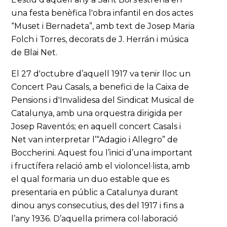
una festa benèfica l'obra infantil en dos actes
“Muset i Bernadeta”, amb text de Josep Maria
Folch i Torres, decorats de J. Herrán i música
de Blai Net.
El 27 d'octubre d’aquell 1917 va tenir lloc un
Concert Pau Casals, a benefici de la Caixa de
Pensions i d'Invalidesa del Sindicat Musical de
Catalunya, amb una orquestra dirigida per
Josep Raventós; en aquell concert Casals i
Net van interpretar l’“Adagio i Allegro” de
Boccherini. Aquest fou l’inici d’una important
i fructífera relació amb el violoncel·lista, amb
el qual formaria un duo estable que es
presentaria en públic a Catalunya durant
dinou anys consecutius, des del 1917 i fins a
l’any 1936. D’aquella primera col·laboració