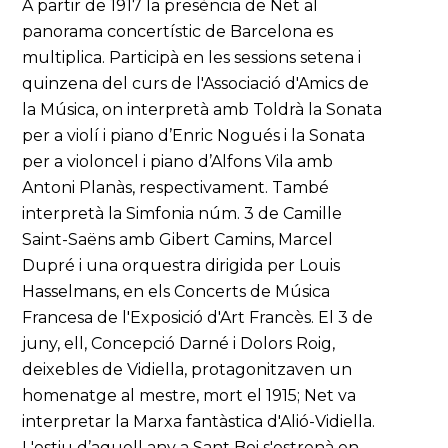
A partir de 1917 la presència de Net al
panorama concertístic de Barcelona es
multiplica. Participà en les sessions setena i
quinzena del curs de l'Associació d'Amics de
la Música, on interpretà amb Toldrà la Sonata
per a violí i piano d’Enric Nogués i la Sonata
per a violoncel i piano d’Alfons Vila amb
Antoni Planàs, respectivament. També
interpretà la Simfonia núm. 3 de Camille
Saint-Saëns amb Gibert Camins, Marcel
Dupré i una orquestra dirigida per Louis
Hasselmans, en els Concerts de Música
Francesa de l'Exposició d'Art Francès. El 3 de
juny, ell, Concepció Darné i Dolors Roig,
deixebles de Vidiella, protagonitzaven un
homenatge al mestre, mort el 1915; Net va
interpretar la Marxa fantàstica d'Alió-Vidiella.
L'estiu d’aquell any a Sant Boi s'estrenà en