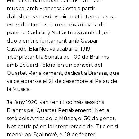
Fornells i Joan Gibert Camins. La relació
musical amb Francesc Costa a partir
d’aleshores va esdevenir molt intensa i es va
estendre fins als darrers anys de vida del
pianista. Cada any Net actuava amb ell, en
duo o en trio juntament amb Gaspar
Cassadó. Blai Net va acabar el 1919
interpretant la Sonata op. 100 de Brahms
amb Eduard Toldrà, en un concert del
Quartet Renaixement, dedicat a Brahms, que
va celebrar-se el 21 de desembre al Palau de
la Música.
Ja l’any 1920, van tenir lloc més sessions
Brahms pel Quartet Renaixement i Net: al
setè dels Amics de la Música, el 30 de gener,
Net participà en la interpretació del Trio en si
menor op. 8; al novè, el 18 de febrer,