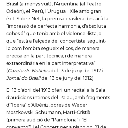
Brasil (almenys vuit), l’Argentina (al Teatro
Odeón), el Perú, l’Uruguai i Xile amb gran
èxit. Sobre Net, la premsa brasilera destacà la
“impressió de perfecta harmonia, d'absoluta
cohesió” que tenia amb el violoncel·lista, o
que “està a l'alçada del concertista, seguint-
lo com l'ombra segueix el cos, de manera
precisa en la part tècnica, i de manera
extraordinària en la part interpretativa”
(
Gazeta de Noticias
del 13 de juny del 1912 i
Jornal do Brasil
del 13 de juny del 1912).
El 13 d'abril del 1913 oferí un recital a la Sala
d'audicions íntimes del Palau, amb fragments
d'“Ibéria” d'Albéniz, obres de Weber,
Moszkowski, Schumann, Martí-Cristià
(primera audició de “Pamplona” i “El
convento”) i el Concert per a piano op. 21 de