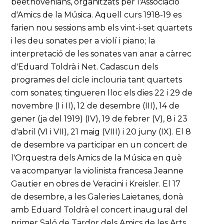
beethovenians, organitzats per l'Associació
d'Amics de la Música. Aquell curs 1918-19 es
farien nou sessions amb els vint-i-set quartets
i les deu sonates per a violí i piano; la
interpretació de les sonates van anar a càrrec
d'Eduard Toldrà i Net. Cadascun dels
programes del cicle inclouria tant quartets
com sonates; tingueren lloc els dies 22 i 29 de
novembre (I i II), 12 de desembre (III), 14 de
gener (ja del 1919) (IV), 19 de febrer (V), 8 i 23
d'abril (VI i VII), 21 maig (VIII) i 20 juny (IX). El 8
de desembre va participar en un concert de
l'Orquestra dels Amics de la Música en què
va acompanyar la violinista francesa Jeanne
Gautier en obres de Veracini i Kreisler. El 17
de desembre, a les Galeries Laietanes, donà
amb Eduard Toldrà el concert inaugural del
primer Saló de Tardor dels Amics de les Arts,