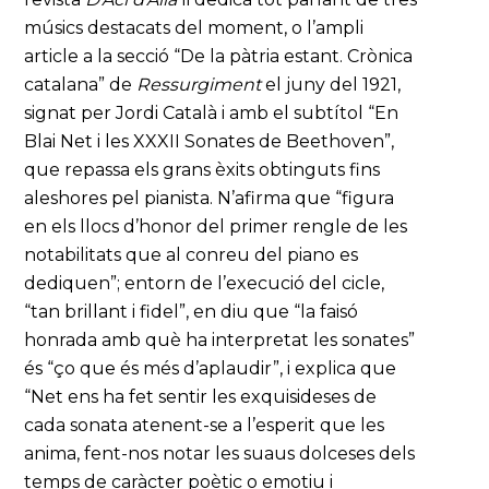
músics destacats del moment, o l’ampli
article a la secció “De la pàtria estant. Crònica
catalana” de
Ressurgiment
el juny del 1921,
signat per Jordi Català i amb el subtítol “En
Blai Net i les XXXII Sonates de Beethoven”,
que repassa els grans èxits obtinguts fins
aleshores pel pianista. N’afirma que “figura
en els llocs d’honor del primer rengle de les
notabilitats que al conreu del piano es
dediquen”; entorn de l’execució del cicle,
“tan brillant i fidel”, en diu que “la faisó
honrada amb què ha interpretat les sonates”
és “ço que és més d’aplaudir”, i explica que
“Net ens ha fet sentir les exquisideses de
cada sonata atenent-se a l’esperit que les
anima, fent-nos notar les suaus dolceses dels
temps de caràcter poètic o emotiu i