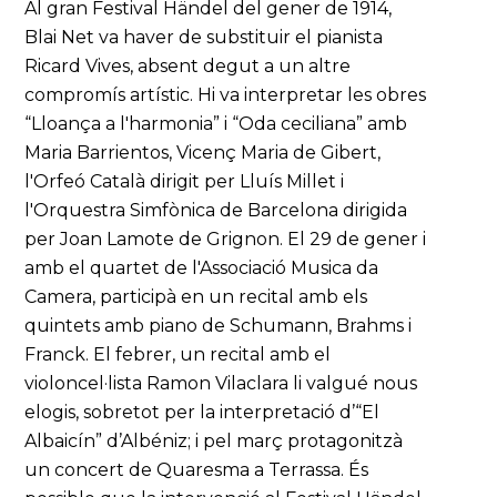
Al gran Festival Händel del gener de 1914,
Blai Net va haver de substituir el pianista
Ricard Vives, absent degut a un altre
compromís artístic. Hi va interpretar les obres
“Lloança a l'harmonia” i “Oda ceciliana” amb
Maria Barrientos, Vicenç Maria de Gibert,
l'Orfeó Català dirigit per Lluís Millet i
l'Orquestra Simfònica de Barcelona dirigida
per Joan Lamote de Grignon. El 29 de gener i
amb el quartet de l'Associació Musica da
Camera, participà en un recital amb els
quintets amb piano de Schumann, Brahms i
Franck. El febrer, un recital amb el
violoncel·lista Ramon Vilaclara li valgué nous
elogis, sobretot per la interpretació d’“El
Albaicín” d’Albéniz; i pel març protagonitzà
un concert de Quaresma a Terrassa. És