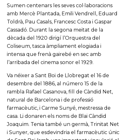
Sumen centenars les seves col·laboracions
amb Mercè Plantada, Emili Vendrell, Eduard
Toldrà, Pau Casals, Francesc Costa i Gaspar
Cassadó. Durant la segona meitat de la
dècada del 1920 dirigí l’Orquestra del
Coliseum, tasca àmpliament elogiada i
intensa que frenà gairebé en sec amb
l’arribada del cinema sonor el 1929.
Va néixer a Sant Boi de Llobregat el 16 de
desembre del 1886, al número 15 de la
rambla Rafael Casanova, fill de Càndid Net,
natural de Barcelona i de professió
farmacèutic, i Carme Sunyé, mestressa de
casa. Li donaren els noms de Blai Càndid
Joaquim. Tenia també un germà, Trinitat Net
i Sunyer, que esdevindria el farmacèutic únic