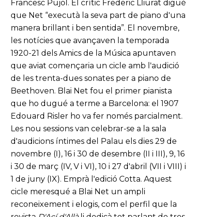
Francesc Pujol. El crític Frederic Lliurat digué
que Net “executà la seva part de piano d'una
manera brillant i ben sentida”. El novembre,
les notícies que avançaven la temporada
1920-21 dels Amics de la Música apuntaven
que aviat començaria un cicle amb l'audició
de les trenta-dues sonates per a piano de
Beethoven. Blai Net fou el primer pianista
que ho dugué a terme a Barcelona: el 1907
Edouard Risler ho va fer només parcialment.
Les nou sessions van celebrar-se a la sala
d'audicions íntimes del Palau els dies 29 de
novembre (I), 16 i 30 de desembre (II i III), 9, 16
i 30 de març (IV, V i VI), 10 i 27 d'abril (VII i VIII) i
1 de juny (IX). Emprà l'edició Cotta. Aquest
cicle meresqué a Blai Net un ampli
reconeixement i elogis, com el perfil que la
revista
D'Ací d'Allà
li dedicà tot parlant de tres