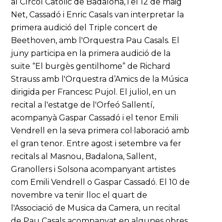
al Círcol Catòlic de Badalona, i el 12 de maig
Net, Cassadó i Enric Casals van interpretar la
primera audició del Triple concert de
Beethoven, amb l'Orquestra Pau Casals. El
juny participa en la primera audició de la
suite “El burgès gentilhome” de Richard
Strauss amb l'Orquestra d’Amics de la Música
dirigida per Francesc Pujol. El juliol, en un
recital a l'estatge de l'Orfeó Sallentí,
acompanyà Gaspar Cassadó i el tenor Emili
Vendrell en la seva primera col·laboració amb
el gran tenor. Entre agost i setembre va fer
recitals al Masnou, Badalona, Sallent,
Granollers i Solsona acompanyant artistes
com Emili Vendrell o Gaspar Cassadó. El 10 de
novembre va tenir lloc el quart de
l'Associació de Musica da Camera, un recital
de Pau Casals acompanyat en algunes obres