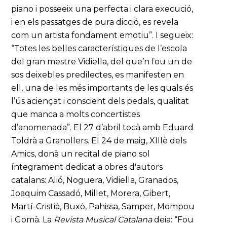
piano i posseeix una perfecta i clara execució,
i en els passatges de pura dicció, es revela
com un artista fondament emotiu”. I segueix:
“Totes les belles característiques de l’escola
del gran mestre Vidiella, del que’n fou un de
sos deixebles predilectes, es manifesten en
ell, una de les més importants de les quals és
l’ús aciençat i conscient dels pedals, qualitat
que manca a molts concertistes
d’anomenada”. El 27 d’abril tocà amb Eduard
Toldrà a Granollers. El 24 de maig, XIIIè dels
Amics, donà un recital de piano sol
íntegrament dedicat a obres d'autors
catalans: Alió, Noguera, Vidiella, Granados,
Joaquim Cassadó, Millet, Morera, Gibert,
Martí-Cristià, Buxó, Pahissa, Samper, Mompou
i Gomà. La
Revista Musical Catalana
deia: “Fou