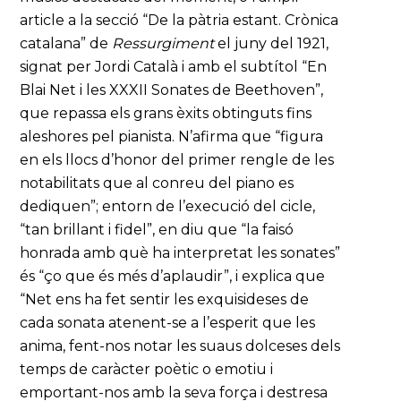
article a la secció “De la pàtria estant. Crònica
catalana” de
Ressurgiment
el juny del 1921,
signat per Jordi Català i amb el subtítol “En
Blai Net i les XXXII Sonates de Beethoven”,
que repassa els grans èxits obtinguts fins
aleshores pel pianista. N’afirma que “figura
en els llocs d’honor del primer rengle de les
notabilitats que al conreu del piano es
dediquen”; entorn de l’execució del cicle,
“tan brillant i fidel”, en diu que “la faisó
honrada amb què ha interpretat les sonates”
és “ço que és més d’aplaudir”, i explica que
“Net ens ha fet sentir les exquisideses de
cada sonata atenent-se a l’esperit que les
anima, fent-nos notar les suaus dolceses dels
temps de caràcter poètic o emotiu i
emportant-nos amb la seva força i destresa