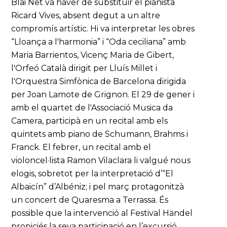
Blai Net va haver de substituir el pianista
Ricard Vives, absent degut a un altre
compromís artístic. Hi va interpretar les obres
“Lloança a l'harmonia” i “Oda ceciliana” amb
Maria Barrientos, Vicenç Maria de Gibert,
l'Orfeó Català dirigit per Lluís Millet i
l'Orquestra Simfònica de Barcelona dirigida
per Joan Lamote de Grignon. El 29 de gener i
amb el quartet de l'Associació Musica da
Camera, participà en un recital amb els
quintets amb piano de Schumann, Brahms i
Franck. El febrer, un recital amb el
violoncel·lista Ramon Vilaclara li valgué nous
elogis, sobretot per la interpretació d’“El
Albaicín” d’Albéniz; i pel març protagonitzà
un concert de Quaresma a Terrassa. És
possible que la intervenció al Festival Händel
propiciés la seva participació en l’excursió