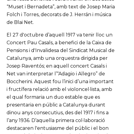
“Muset i Bernadeta”, amb text de Josep Maria
Folch i Torres, decorats de J. Herrán i música
de Blai Net.
El 27 d'octubre d’aquell 1917 va tenir lloc un
Concert Pau Casals, a benefici de la Caixa de
Pensions i d'Invalidesa del Sindicat Musical de
Catalunya, amb una orquestra dirigida per
Josep Raventós; en aquell concert Casals i
Net van interpretar l’“Adagio i Allegro” de
Boccherini. Aquest fou l’inici d’una important
i fructífera relació amb el violoncel·lista, amb
el qual formaria un duo estable que es
presentaria en públic a Catalunya durant
dinou anys consecutius, des del 1917 i fins a
l’any 1936. D’aquella primera col·laboració
destacaren l'entusiasme del públic i el bon