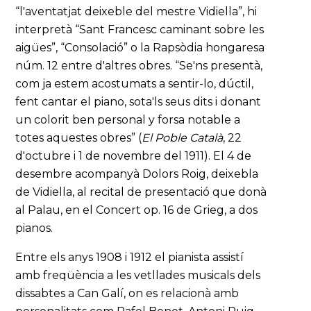
“l'aventatjat deixeble del mestre Vidiella”, hi
interpretà “Sant Francesc caminant sobre les
aigües”, “Consolació” o la Rapsòdia hongaresa
núm. 12 entre d'altres obres. “Se'ns presentà,
com ja estem acostumats a sentir-lo, dúctil,
fent cantar el piano, sota'ls seus dits i donant
un colorit ben personal y forsa notable a
totes aquestes obres” (
El Poble Català
, 22
d'octubre i 1 de novembre del 1911). El 4 de
desembre acompanyà Dolors Roig, deixebla
de Vidiella, al recital de presentació que donà
al Palau, en el Concert op. 16 de Grieg, a dos
pianos.
Entre els anys 1908 i 1912 el pianista assistí
amb freqüència a les vetllades musicals dels
dissabtes a Can Galí, on es relacionà amb