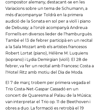
compositor alemany, destacant-se en les
Variacions sobre un tema de Schumann, a
més d'acompanyar Toldrà en la primera
audició de la Sonata en sol per a violí i piano
de Debussy; a l'onzè acompanyà Andreua
Fornells en diversos lieder de l'hamburguès.
També el 13 de febrer participà en un recital
a la Sala Mozart amb els artistes francesos
Robert Lortat (piano), Hélène M. Luquiens
(soprano) i Lydia Demirgian (violí). El 28 de
febrer, va fer un recital amb Francesc Costa a
l'Hotel Ritz amb motiu del Dia de Moda.
El 7 de març trobem per primera vegada el
Trio Costa-Net-Gaspar Cassadó en un
concert de Quaresma al Palau de la Música;
van interpretar el Trio op. 11 de Beethoven i
obres a duo. La formació es retrobà el 19