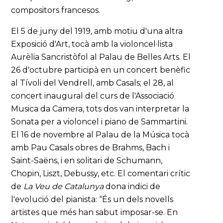
compositors francesos.
El 5 de juny del 1919, amb motiu d'una altra
Exposició d'Art, tocà amb la violoncel·lista
Aurèlia Sancristòfol al Palau de Belles Arts. El
26 d'octubre participà en un concert benèfic
al Tívoli del Vendrell, amb Casals; el 28, al
concert inaugural del curs de l'Associació
Musica da Camera, tots dos van interpretar la
Sonata per a violoncel i piano de Sammartini.
El 16 de novembre al Palau de la Música tocà
amb Pau Casals obres de Brahms, Bach i
Saint-Saëns, i en solitari de Schumann,
Chopin, Liszt, Debussy, etc. El comentari crític
de
La Veu de Catalunya
dona indici de
l'evolució del pianista: “És un dels novells
artistes que més han sabut imposar-se. En