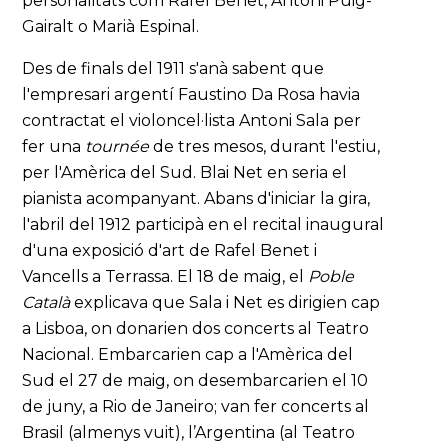
personalitats com Rafel Benet, Antoni Puig-
Gairalt o Marià Espinal.
Des de finals del 1911 s'anà sabent que
l'empresari argentí Faustino Da Rosa havia
contractat el violoncel·lista Antoni Sala per
fer una
tournée
de tres mesos, durant l'estiu,
per l'Amèrica del Sud. Blai Net en seria el
pianista acompanyant. Abans d'iniciar la gira,
l'abril del 1912 participà en el recital inaugural
d'una exposició d'art de Rafel Benet i
Vancells a Terrassa. El 18 de maig, el
Poble
Català
explicava que Sala i Net es dirigien cap
a Lisboa, on donarien dos concerts al Teatro
Nacional. Embarcarien cap a l'Amèrica del
Sud el 27 de maig, on desembarcarien el 10
de juny, a Rio de Janeiro; van fer concerts al
Brasil (almenys vuit), l’Argentina (al Teatro