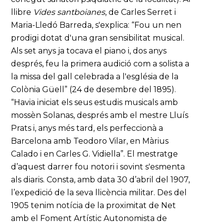
llibre
Vides santboianes
, de Carles Serret i
Maria-Lledó Barreda, s'explica: “Fou un nen
prodigi dotat d'una gran sensibilitat musical.
Als set anys ja tocava el piano i, dos anys
després, feu la primera audició com a solista a
la missa del gall celebrada a l'església de la
Colònia Güell” (24 de desembre del 1895).
“Havia iniciat els seus estudis musicals amb
mossèn Solanas, després amb el mestre Lluís
Prats i, anys més tard, els perfeccionà a
Barcelona amb Teodoro Vilar, en Màrius
Calado i en Carles G. Vidiella”. El mestratge
d’aquest darrer fou notori i sovint s'esmenta
als diaris. Consta, amb data 30 d’abril del 1907,
l’expedició de la seva llicència militar. Des del
1905 tenim notícia de la proximitat de Net
amb el Foment Artístic Autonomista de