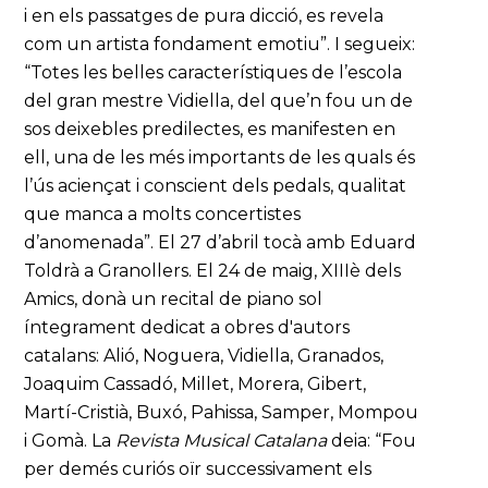
i en els passatges de pura dicció, es revela
com un artista fondament emotiu”. I segueix:
“Totes les belles característiques de l’escola
del gran mestre Vidiella, del que’n fou un de
sos deixebles predilectes, es manifesten en
ell, una de les més importants de les quals és
l’ús aciençat i conscient dels pedals, qualitat
que manca a molts concertistes
d’anomenada”. El 27 d’abril tocà amb Eduard
Toldrà a Granollers. El 24 de maig, XIIIè dels
Amics, donà un recital de piano sol
íntegrament dedicat a obres d'autors
catalans: Alió, Noguera, Vidiella, Granados,
Joaquim Cassadó, Millet, Morera, Gibert,
Martí-Cristià, Buxó, Pahissa, Samper, Mompou
i Gomà. La
Revista Musical Catalana
deia: “Fou
per demés curiós oïr successivament els