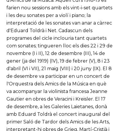
d'Amics de la Música. Aquell curs 1918-19 es
farien nou sessions amb els vint-i-set quartets
i les deu sonates per a violí i piano; la
interpretació de les sonates van anar a càrrec
d'Eduard Toldrà i Net. Cadascun dels
programes del cicle inclouria tant quartets
com sonates; tingueren lloc els dies 22 i 29 de
novembre (I i II), 12 de desembre (III), 14 de
gener (ja del 1919) (IV), 19 de febrer (V), 8 i 23
d'abril (VI i VII), 21 maig (VIII) i 20 juny (IX). El 8
de desembre va participar en un concert de
l'Orquestra dels Amics de la Música en què
va acompanyar la violinista francesa Jeanne
Gautier en obres de Veracini i Kreisler. El 17
de desembre, a les Galeries Laietanes, donà
amb Eduard Toldrà el concert inaugural del
primer Saló de Tardor dels Amics de les Arts,
interpretant-hi obres de Grieg, Martí-Cristià i