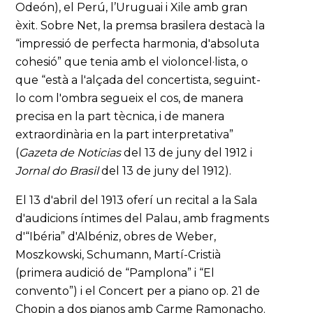
Odeón), el Perú, l’Uruguai i Xile amb gran
èxit. Sobre Net, la premsa brasilera destacà la
“impressió de perfecta harmonia, d'absoluta
cohesió” que tenia amb el violoncel·lista, o
que “està a l'alçada del concertista, seguint-
lo com l'ombra segueix el cos, de manera
precisa en la part tècnica, i de manera
extraordinària en la part interpretativa”
(
Gazeta de Noticias
del 13 de juny del 1912 i
Jornal do Brasil
del 13 de juny del 1912).
El 13 d'abril del 1913 oferí un recital a la Sala
d'audicions íntimes del Palau, amb fragments
d'“Ibéria” d'Albéniz, obres de Weber,
Moszkowski, Schumann, Martí-Cristià
(primera audició de “Pamplona” i “El
convento”) i el Concert per a piano op. 21 de
Chopin a dos pianos amb Carme Ramonacho.