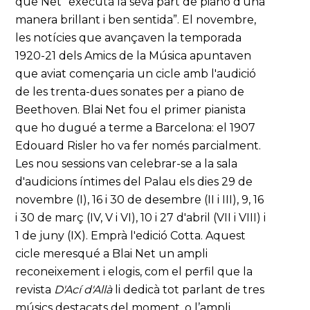
que Net “executà la seva part de piano d'una
manera brillant i ben sentida”. El novembre,
les notícies que avançaven la temporada
1920-21 dels Amics de la Música apuntaven
que aviat començaria un cicle amb l'audició
de les trenta-dues sonates per a piano de
Beethoven. Blai Net fou el primer pianista
que ho dugué a terme a Barcelona: el 1907
Edouard Risler ho va fer només parcialment.
Les nou sessions van celebrar-se a la sala
d'audicions íntimes del Palau els dies 29 de
novembre (I), 16 i 30 de desembre (II i III), 9, 16
i 30 de març (IV, V i VI), 10 i 27 d'abril (VII i VIII) i
1 de juny (IX). Emprà l'edició Cotta. Aquest
cicle meresqué a Blai Net un ampli
reconeixement i elogis, com el perfil que la
revista
D'Ací d'Allà
li dedicà tot parlant de tres
músics destacats del moment, o l’ampli