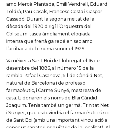
amb Mercè Plantada, Emili Vendrell, Eduard
Toldrà, Pau Casals, Francesc Costa i Gaspar
Cassadó. Durant la segona meitat de la
dècada del 1920 dirigí l’Orquestra del
Coliseum, tasca àmpliament elogiada i
intensa que frenà gairebé en sec amb
l’arribada del cinema sonor el 1929.
Va néixer a Sant Boi de Llobregat el 16 de
desembre del 1886, al número 15 de la
rambla Rafael Casanova, fill de Càndid Net,
natural de Barcelona i de professió
farmacèutic, i Carme Sunyé, mestressa de
casa. Li donaren els noms de Blai Càndid
Joaquim. Tenia també un germà, Trinitat Net
i Sunyer, que esdevindria el farmacèutic únic
de Sant Boi (amb una important vinculació al
conegut sanatori psiquiàtric de la localitat). Al