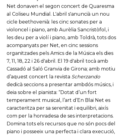
Net donaven el segon concert de Quaresma
al Coliseu Mundial. L'abril s'anuncià un nou
cicle beethovenià: les cinc sonates per a
violoncel i piano, amb Aurèlia Sancristòfol, i
les deu per a violí i piano, amb Toldrà, tots dos
acompanyats per Net, en cinc sessions
organitzades pels Amics de la Música els dies
7, 11, 18, 22 i 26 d'abril. El 19 d'abril tocà amb
Cassadó al Saló Granvia de Girona; amb motiu
d’aquest concert la revista
Scherzando
dedicà seccions a presentar ambdós músics, i
deia sobre el pianista: “Dotat d’un fort
temperament musical, l’art d’En Blai Net es
caracteritza per sa serenitat i equilibri, aixís
com per la honradesa de ses interpretacions.
Domina tots els recursos que no són pocs del
piano i posseeix una perfecta i clara execució,