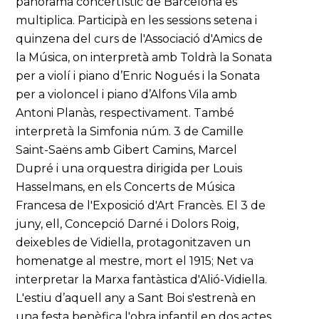
panorama concertístic de Barcelona es
multiplica. Participà en les sessions setena i
quinzena del curs de l'Associació d'Amics de
la Música, on interpretà amb Toldrà la Sonata
per a violí i piano d’Enric Nogués i la Sonata
per a violoncel i piano d’Alfons Vila amb
Antoni Planàs, respectivament. També
interpretà la Simfonia núm. 3 de Camille
Saint-Saëns amb Gibert Camins, Marcel
Dupré i una orquestra dirigida per Louis
Hasselmans, en els Concerts de Música
Francesa de l'Exposició d'Art Francès. El 3 de
juny, ell, Concepció Darné i Dolors Roig,
deixebles de Vidiella, protagonitzaven un
homenatge al mestre, mort el 1915; Net va
interpretar la Marxa fantàstica d'Alió-Vidiella.
L'estiu d’aquell any a Sant Boi s'estrenà en
una festa benèfica l'obra infantil en dos actes