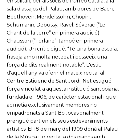
en solitari, per als socis de l'Orfeó Català, a la
sala d'assajos del Palau, amb obres de Bach,
Beethoven, Mendelssohn, Chopin,
Schumann, Debussy, Ravel, Séverac (“Le
Chant de la terre” en primera audició) i
Chausson (“Forlane”, també en primera
audició). Un crític digué: “Té una bona escola,
fraseja amb molta netedat i posseeix una
força de dits realment notable”. L'estiu
d'aquell any va oferir el mateix recital al
Centre Estiuenc de Sant Jordi; Net estigué
força vinculat a aquesta institució santboiana,
fundada el 1906, de caràcter estacional i que
admetia exclusivament membres no
empadronats a Sant Boi, ocasionalment
prengué part en els seus esdeveniments
artístics. El 18 de març del 1909 donà al Palau
de la Música un recital a dos pianos amb