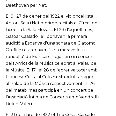
Beethoven per Net.
El 9 i 27 de gener del 1922 el violoncel·lista
Antoni Sala i Net oferiren recitals al Círcol del
Liceu i a la Sala Mozart. El 23 d’aquell mes,
Gaspar Cassadó i ell donaven la primera
audició a Espanya d'una sonata de Giacomo
Orefice i estrenaven “Una meravellosa
rondalla” de Francesc Pujol, en un concert
dels Amics de la Música celebrat al Palau de
la Música. El 17 i el 28 de febrer va tocar amb
Francesc Costa al Coliseu Mundial tarragoní i
al Palau de la Música respectivament. El 26
del mateix mes participà en un concert de
l'Associació Íntima de Concerts amb Vendrell i
Dolors Valerí.
El 31 de març de 1922 el Trio Costa-Cassadó-