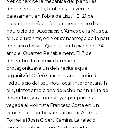
Net coneix bé la mecànica del piano i és
destre en usar-la, fent-nos-ho veure
palesament en l'obra de Liszt”. El 21 de
novembre s'efectuà la primera sessió d'un
nou cicle de l'Associació d'Amics de la Música,
el Cicle Brahms, on Net s'encarregà de la part
de piano del seu Quintet amb piano op. 34,
amb el Quartet Renaixement. El 7 de
desembre la mateixa formació
protagonitzava un dels recitals que
organitzà l'Orfeó Gracienc amb motiu de
l'adquisició del seu nou local, interpretant-hi
el Quintet amb piano de Schumann. El 14 de
desembre, va acompanyar per primera
vegada el violinista Francesc Costa en un
concert on també van participar Andreua
Fornells i Joan Gibert Camins. La relació
musical amb Francesc Costa a partir