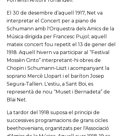
Fornells i Antoni Torrandell.
El 30 de desembre d’aquell 1917, Net va
interpretar el Concert per a piano de
Schumann amb l'Orquestra dels Amics de la
Música dirigida per Francesc Pujol; aquell
mateix concert fou repetit el 13 de gener del
1918. Aquell hivern va participar al “Festival
Mossèn Cinto” interpretant-hi obres de
Chopin i Schumann-Liszt i acompanyant la
soprano Mercè Llopart i el baríton Josep
Segura-Tallien. L'estiu, a Sant Boi, es
representà de nou “Muset i Bernadeta” de
Blai Net.
La tardor del 1918 suposa el principi de
successives programacions de grans cicles
beethovenians, organitzats per l'Associació