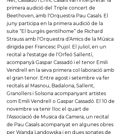
Net, Cassadó i Enric Casals van interpretar la
primera audició del Triple concert de
Beethoven, amb l'Orquestra Pau Casals. El
juny participa en la primera audició de la
suite “El burgès gentilhome” de Richard
Strauss amb l'Orquestra d’Amics de la Música
dirigida per Francesc Pujol. El juliol, en un
recital a l'estatge de l'Orfeó Sallentí,
acompanyà Gaspar Cassadó i el tenor Emili
Vendrell en la seva primera col·laboració amb
el gran tenor. Entre agost i setembre va fer
recitals al Masnou, Badalona, Sallent,
Granollers i Solsona acompanyant artistes
com Emili Vendrell o Gaspar Cassadó. El 10 de
novembre va tenir lloc el quart de
l'Associació de Musica da Camera, un recital
de Pau Casals acompanyat en algunes obres
per Wanda Landowska i en dues sonates de