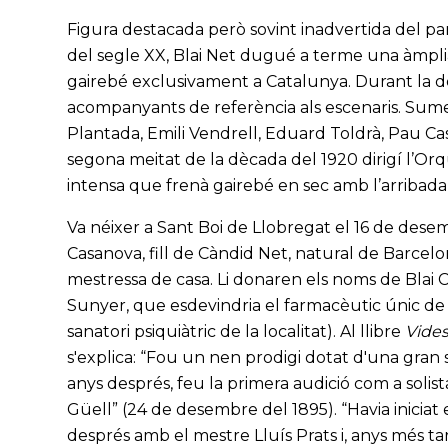
Figura destacada però sovint inadvertida del p
del segle XX, Blai Net dugué a terme una àmplia
gairebé exclusivament a Catalunya. Durant la dè
acompanyants de referència als escenaris. Sum
Plantada, Emili Vendrell, Eduard Toldrà, Pau Cas
segona meitat de la dècada del 1920 dirigí l’Or
intensa que frenà gairebé en sec amb l’arribada
Va néixer a Sant Boi de Llobregat el 16 de dese
Casanova, fill de Càndid Net, natural de Barcelo
mestressa de casa. Li donaren els noms de Blai 
Sunyer, que esdevindria el farmacèutic únic de
sanatori psiquiàtric de la localitat). Al llibre
Vides
s'explica: “Fou un nen prodigi dotat d'una gran sen
anys després, feu la primera audició com a solista
Güell” (24 de desembre del 1895). “Havia iniciat
després amb el mestre Lluís Prats i, anys més ta