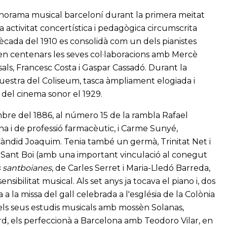
anorama musical barceloní durant la primera meitat
 activitat concertística i pedagògica circumscrita
cada del 1910 es consolidà com un dels pianistes
en centenars les seves col·laboracions amb Mercè
als, Francesc Costa i Gaspar Cassadó. Durant la
questra del Coliseum, tasca àmpliament elogiada i
 del cinema sonor el 1929.
mbre del 1886, al número 15 de la rambla Rafael
na i de professió farmacèutic, i Carme Sunyé,
Càndid Joaquim. Tenia també un germà, Trinitat Net i
 Sant Boi (amb una important vinculació al conegut
 santboianes
, de Carles Serret i Maria-Lledó Barreda,
sibilitat musical. Als set anys ja tocava el piano i, dos
 a la missa del gall celebrada a l'església de la Colònia
 els seus estudis musicals amb mossèn Solanas,
rd, els perfeccionà a Barcelona amb Teodoro Vilar, en