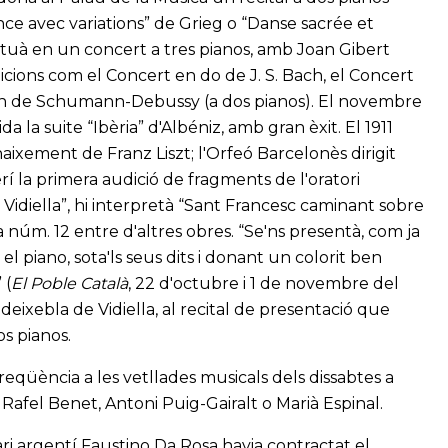
ce avec variations” de Grieg o “Danse sacrée et
 actuà en un concert a tres pianos, amb Joan Gibert
dicions com el Concert en do de J. S. Bach, el Concert
on de Schumann-Debussy (a dos pianos). El novembre
a la suite “Ibèria” d'Albéniz, amb gran èxit. El 1911
aixement de Franz Liszt; l'Orfeó Barcelonès dirigit
rí la primera audició de fragments de l'oratori
e Vidiella”, hi interpretà “Sant Francesc caminant sobre
a núm. 12 entre d'altres obres. “Se'ns presentà, com ja
el piano, sota'ls seus dits i donant un colorit ben
 (
El Poble Català
, 22 d'octubre i 1 de novembre del
eixebla de Vidiella, al recital de presentació que
os pianos.
 freqüència a les vetllades musicals dels dissabtes a
Rafel Benet, Antoni Puig-Gairalt o Marià Espinal.
ari argentí Faustino Da Rosa havia contractat el