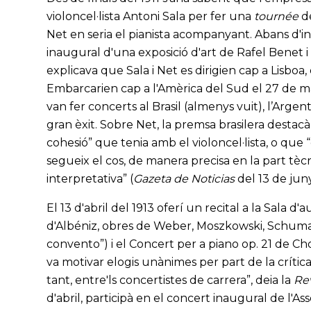
violoncel·lista Antoni Sala per fer una
tournée
de
Net en seria el pianista acompanyant. Abans d'inicia
inaugural d'una exposició d'art de Rafel Benet i 
explicava que Sala i Net es dirigien cap a Lisboa
Embarcarien cap a l'Amèrica del Sud el 27 de ma
van fer concerts al Brasil (almenys vuit), l’Argen
gran èxit. Sobre Net, la premsa brasilera destac
cohesió” que tenia amb el violoncel·lista, o que 
segueix el cos, de manera precisa en la part tècn
interpretativa” (
Gazeta de Noticias
del 13 de juny
El 13 d'abril del 1913 oferí un recital a la Sala 
d'Albéniz, obres de Weber, Moszkowski, Schumann
convento”) i el Concert per a piano op. 21 de 
va motivar elogis unànimes per part de la crítica: “
tant, entre'ls concertistes de carrera”, deia la
Rev
d'abril, participà en el concert inaugural de l'A