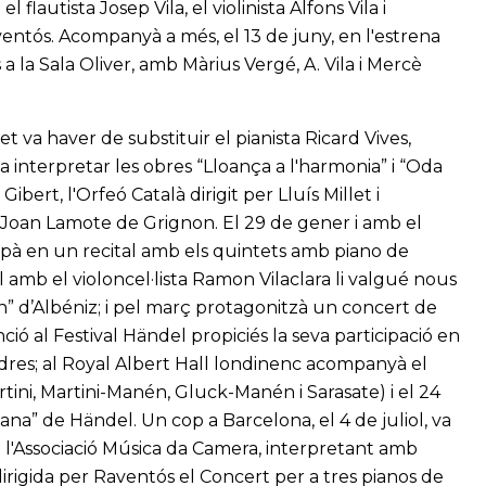
utista Josep Vila, el violinista Alfons Vila i
aventós. Acompanyà a més, el 13 de juny, en l'estrena
 a la Sala Oliver, amb Màrius Vergé, A. Vila i Mercè
t va haver de substituir el pianista Ricard Vives,
a interpretar les obres “Lloança a l'harmonia” i “Oda
bert, l'Orfeó Català dirigit per Lluís Millet i
r Joan Lamote de Grignon. El 29 de gener i amb el
cipà en un recital amb els quintets amb piano de
 amb el violoncel·lista Ramon Vilaclara li valgué nous
cín” d’Albéniz; i pel març protagonitzà un concert de
ió al Festival Händel propiciés la seva participació en
Londres; al Royal Albert Hall londinenc acompanyà el
rtini, Martini-Manén, Gluck-Manén i Sarasate) i el 24
ana” de Händel. Un cop a Barcelona, el 4 de juliol, va
 l'Associació Música da Camera, interpretant amb
irigida per Raventós el Concert per a tres pianos de