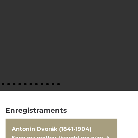
Enregistraments
Antonin Dvorák (1841-1904)
Song my mother thaught me núm. 4