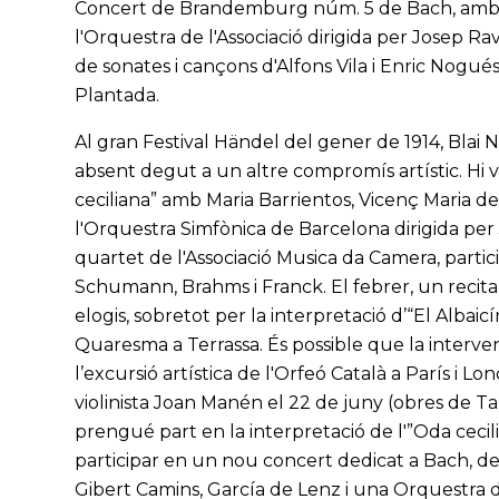
Concert de Brandemburg núm. 5 de Bach, amb el fla
l'Orquestra de l'Associació dirigida per Josep R
de sonates i cançons d'Alfons Vila i Enric Nogués
Plantada.
Al gran Festival Händel del gener de 1914, Blai Ne
absent degut a un altre compromís artístic. Hi v
ceciliana” amb Maria Barrientos, Vicenç Maria de Gi
l'Orquestra Simfònica de Barcelona dirigida pe
quartet de l'Associació Musica da Camera, parti
Schumann, Brahms i Franck. El febrer, un recital
elogis, sobretot per la interpretació d’“El Albai
Quaresma a Terrassa. És possible que la intervenc
l’excursió artística de l'Orfeó Català a París i 
violinista Joan Manén el 22 de juny (obres de Ta
prengué part en la interpretació de l'”Oda cecili
participar en un nou concert dedicat a Bach, de
Gibert Camins, García de Lenz i una Orquestra d