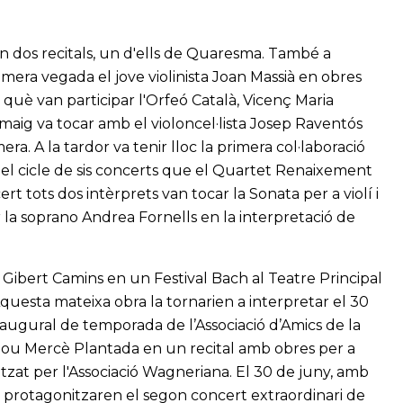
 dos recitals, un d'ells de Quaresma. També a
mera vegada el jove violinista Joan Massià en obres
què van participar l'Orfeó Català, Vicenç Maria
 maig va tocar amb el violoncel·lista Josep Raventós
ra. A la tardor va tenir lloc la primera col·laboració
el cicle de sis concerts que el Quartet Renaixement
rt tots dos intèrprets van tocar la Sonata per a violí i
la soprano Andrea Fornells en la interpretació de
 Gibert Camins en un Festival Bach al Teatre Principal
Aquesta mateixa obra la tornarien a interpretar el 30
naugural de temporada de l’Associació d’Amics de la
nou Mercè Plantada en un recital amb obres per a
itzat per l'Associació Wagneriana. El 30 de juny, amb
ol protagonitzaren el segon concert extraordinari de