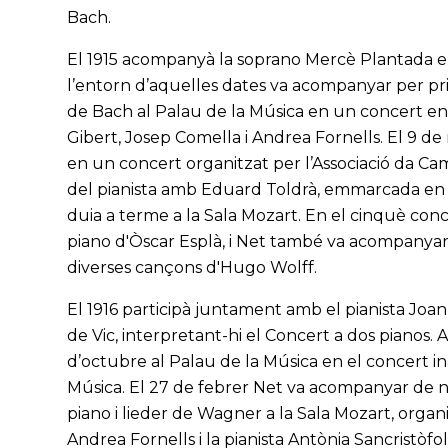
Bach.
El 1915 acompanyà la soprano Mercè Plantada en
l’entorn d’aquelles dates va acompanyar per pri
de Bach al Palau de la Música en un concert en 
Gibert, Josep Comella i Andrea Fornells. El 9 de
en un concert organitzat per l’Associació da Came
del pianista amb Eduard Toldrà, emmarcada en 
duia a terme a la Sala Mozart. En el cinquè conce
piano d'Òscar Esplà, i Net també va acompanyar 
diverses cançons d'Hugo Wolff.
El 1916 participà juntament amb el pianista Joan
de Vic, interpretant-hi el Concert a dos pianos. 
d’octubre al Palau de la Música en el concert i
Música. El 27 de febrer Net va acompanyar de 
piano i lieder de Wagner a la Sala Mozart, organ
Andrea Fornells i la pianista Antònia Sancristòf