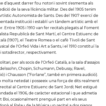
ge d’aquest darrer fou notori i sovint s'esmenta als
edició de la seva llicència militar. Des del 1905 tenim
rtístic Autonomista de Sants. Des del 1907 exercí de
mentada institució i establí un tàndem artístic amb el
r. Entre 1905 i 1910 van fer recitals plegats al Foment
alista Republicà de Sant Martí, el Centre Estiuenc de
talà (1907), el Teatre Romea o el cafè Tívoli de Sant
al de l'Orfeó Vida i Art a Sants, i el 1910 constituí la
i sotsdirector, respectivament.
ari, per als socis de l'Orfeó Català, a la sala d'assajos
delssohn, Chopin, Schumann, Debussy, Ravel,
ió) i Chausson (“Forlane”, també en primera audició).
b molta netedat i posseeix una força de dits realment
 recital al Centre Estiuenc de Sant Jordi; Net estigué
fundada el 1906, de caràcter estacional i que admetia
Boi, ocasionalment prengué part en els seus
donà al Palau de la Música un recital a dos pianos