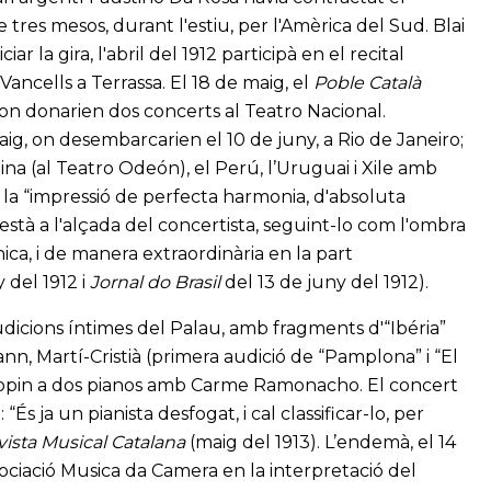
 tres mesos, durant l'estiu, per l'Amèrica del Sud. Blai
r la gira, l'abril del 1912 participà en el recital
Vancells a Terrassa. El 18 de maig, el
Poble Català
, on donarien dos concerts al Teatro Nacional.
ig, on desembarcarien el 10 de juny, a Rio de Janeiro;
tina (al Teatro Odeón), el Perú, l’Uruguai i Xile amb
à la “impressió de perfecta harmonia, d'absoluta
“està a l'alçada del concertista, seguint-lo com l'ombra
ica, i de manera extraordinària en la part
 del 1912 i
Jornal do Brasil
del 13 de juny del 1912).
d'audicions íntimes del Palau, amb fragments d'“Ibéria”
, Martí-Cristià (primera audició de “Pamplona” i “El
Chopin a dos pianos amb Carme Ramonacho. El concert
És ja un pianista desfogat, i cal classificar-lo, per
ista Musical Catalana
(maig del 1913). L’endemà, el 14
ssociació Musica da Camera en la interpretació del