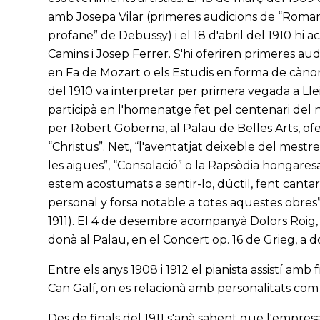
amb Josepa Vilar (primeres audicions de “Roman
profane” de Debussy) i el 18 d'abril del 1910 hi
Camins i Josep Ferrer. S'hi oferiren primeres au
en Fa de Mozart o els Estudis en forma de càn
del 1910 va interpretar per primera vegada a Lleid
participà en l'homenatge fet pel centenari del n
per Robert Goberna, al Palau de Belles Arts, ofe
“Christus”. Net, “l'aventatjat deixeble del mestr
les aigües”, “Consolació” o la Rapsòdia hongares
estem acostumats a sentir-lo, dúctil, fent cantar 
personal y forsa notable a totes aquestes obres”
1911). El 4 de desembre acompanyà Dolors Roig, d
donà al Palau, en el Concert op. 16 de Grieg, a d
Entre els anys 1908 i 1912 el pianista assistí amb
Can Galí, on es relacionà amb personalitats com 
Des de finals del 1911 s'anà sabent que l'empres