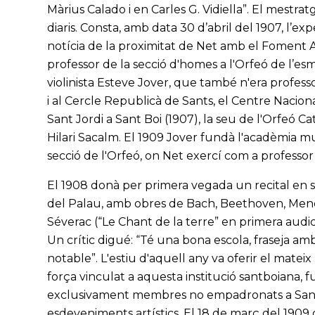
Màrius Calado i en Carles G. Vidiella”. El mestrat
diaris. Consta, amb data 30 d’abril del 1907, l’exp
notícia de la proximitat de Net amb el Foment A
professor de la secció d'homes a l'Orfeó de l’es
violinista Esteve Jover, que també n'era professo
i al Cercle Republicà de Sants, el Centre Nacion
Sant Jordi a Sant Boi (1907), la seu de l'Orfeó Ca
Hilari Sacalm. El 1909 Jover fundà l'acadèmia music
secció de l'Orfeó, on Net exercí com a professor 
El 1908 donà per primera vegada un recital en solit
del Palau, amb obres de Bach, Beethoven, Men
Séverac (“Le Chant de la terre” en primera audic
Un crític digué: “Té una bona escola, fraseja am
notable”. L'estiu d'aquell any va oferir el mateix
força vinculat a aquesta institució santboiana, 
exclusivament membres no empadronats a Sant 
esdeveniments artístics. El 18 de març del 1909 