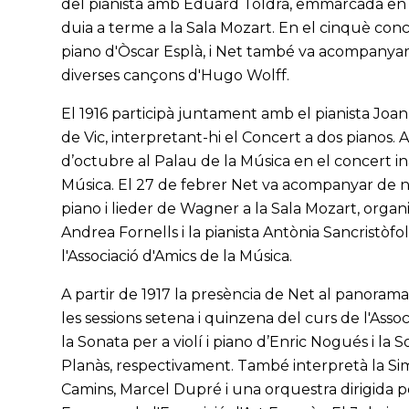
del pianista amb Eduard Toldrà, emmarcada en 
duia a terme a la Sala Mozart. En el cinquè conce
piano d'Òscar Esplà, i Net també va acompanyar 
diverses cançons d'Hugo Wolff.
El 1916 participà juntament amb el pianista Joan
de Vic, interpretant-hi el Concert a dos pianos. 
d’octubre al Palau de la Música en el concert i
Música. El 27 de febrer Net va acompanyar de 
piano i lieder de Wagner a la Sala Mozart, organ
Andrea Fornells i la pianista Antònia Sancristòf
l'Associació d'Amics de la Música.
A partir de 1917 la presència de Net al panorama
les sessions setena i quinzena del curs de l'Asso
la Sonata per a violí i piano d’Enric Nogués i la 
Planàs, respectivament. També interpretà la Si
Camins, Marcel Dupré i una orquestra dirigida p