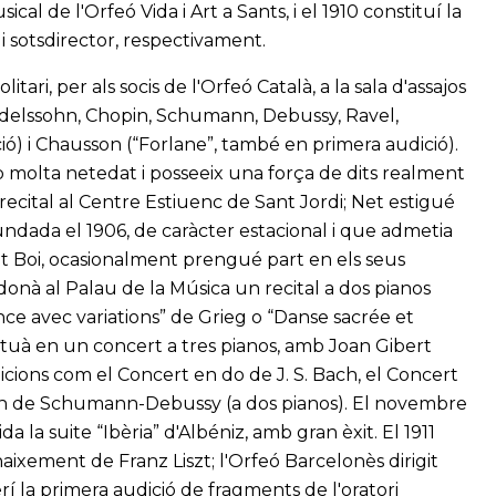
al de l'Orfeó Vida i Art a Sants, i el 1910 constituí la
i sotsdirector, respectivament.
ari, per als socis de l'Orfeó Català, a la sala d'assajos
delssohn, Chopin, Schumann, Debussy, Ravel,
ió) i Chausson (“Forlane”, també en primera audició).
b molta netedat i posseeix una força de dits realment
 recital al Centre Estiuenc de Sant Jordi; Net estigué
fundada el 1906, de caràcter estacional i que admetia
Boi, ocasionalment prengué part en els seus
donà al Palau de la Música un recital a dos pianos
ce avec variations” de Grieg o “Danse sacrée et
 actuà en un concert a tres pianos, amb Joan Gibert
dicions com el Concert en do de J. S. Bach, el Concert
on de Schumann-Debussy (a dos pianos). El novembre
a la suite “Ibèria” d'Albéniz, amb gran èxit. El 1911
aixement de Franz Liszt; l'Orfeó Barcelonès dirigit
rí la primera audició de fragments de l'oratori