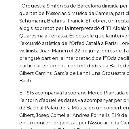
l'Orquestra Simfònica de Barcelona dirigida pe
quartet de l'Associació Musica da Camera, parti
Schumann, Brahms i Franck. El febrer, un recital
elogis, sobretot per la interpretació d’“El Albai
Quaresma a Terrassa. És possible que la intervenc
l’excursió artística de l'Orfeó Català a París i 
violinista Joan Manén el 22 de juny (obres de Ta
prengué part en la interpretació de l'”Oda cecili
participar en un nou concert dedicat a Bach, de
Gibert Camins, García de Lenz i una Orquestra d
Bach.
El 1915 acompanyà la soprano Mercè Plantada en
l’entorn d’aquelles dates va acompanyar per pri
de Bach al Palau de la Música en un concert en 
Gibert, Josep Comella i Andrea Fornells. El 9 de
en un concert organitzat per l’Associació da Came