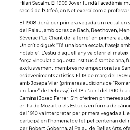
Hilari Sacalm. El 1909 Jover fundà l'acadèmia music
secció de l'Orfeó, on Net exercí com a professor 
El 1908 donà per primera vegada un recital en solit
del Palau, amb obres de Bach, Beethoven, Men
Séverac (“Le Chant de la terre” en primera audic
Un crític digué: “Té una bona escola, fraseja am
notable”. L'estiu d'aquell any va oferir el mateix
força vinculat a aquesta institució santboiana, 
exclusivament membres no empadronats a Sant 
esdeveniments artístics. El 18 de març del 1909 
amb Josepa Vilar (primeres audicions de “Roman
profane” de Debussy) i el 18 d'abril del 1910 hi
Camins i Josep Ferrer. S'hi oferiren primeres au
en Fa de Mozart o els Estudis en forma de càn
del 1910 va interpretar per primera vegada a Lleid
participà en l'homenatge fet pel centenari del n
per Robert Goberna, al Palau de Belles Arts, ofe