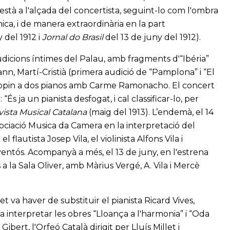
“està a l'alçada del concertista, seguint-lo com l'ombra
ica, i de manera extraordinària en la part
 del 1912 i
Jornal do Brasil
del 13 de juny del 1912).
d'audicions íntimes del Palau, amb fragments d'“Ibéria”
, Martí-Cristià (primera audició de “Pamplona” i “El
Chopin a dos pianos amb Carme Ramonacho. El concert
És ja un pianista desfogat, i cal classificar-lo, per
ista Musical Catalana
(maig del 1913). L’endemà, el 14
ssociació Musica da Camera en la interpretació del
utista Josep Vila, el violinista Alfons Vila i
aventós. Acompanyà a més, el 13 de juny, en l'estrena
 a la Sala Oliver, amb Màrius Vergé, A. Vila i Mercè
t va haver de substituir el pianista Ricard Vives,
a interpretar les obres “Lloança a l'harmonia” i “Oda
bert, l'Orfeó Català dirigit per Lluís Millet i