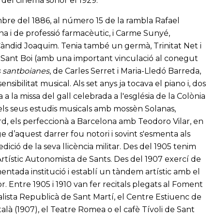
 del cinema sonor el 1929.
mbre del 1886, al número 15 de la rambla Rafael
na i de professió farmacèutic, i Carme Sunyé,
Càndid Joaquim. Tenia també un germà, Trinitat Net i
 Sant Boi (amb una important vinculació al conegut
 santboianes
, de Carles Serret i Maria-Lledó Barreda,
sibilitat musical. Als set anys ja tocava el piano i, dos
 a la missa del gall celebrada a l'església de la Colònia
 els seus estudis musicals amb mossèn Solanas,
rd, els perfeccionà a Barcelona amb Teodoro Vilar, en
ge d’aquest darrer fou notori i sovint s'esmenta als
edició de la seva llicència militar. Des del 1905 tenim
rtístic Autonomista de Sants. Des del 1907 exercí de
mentada institució i establí un tàndem artístic amb el
r. Entre 1905 i 1910 van fer recitals plegats al Foment
alista Republicà de Sant Martí, el Centre Estiuenc de
talà (1907), el Teatre Romea o el cafè Tívoli de Sant