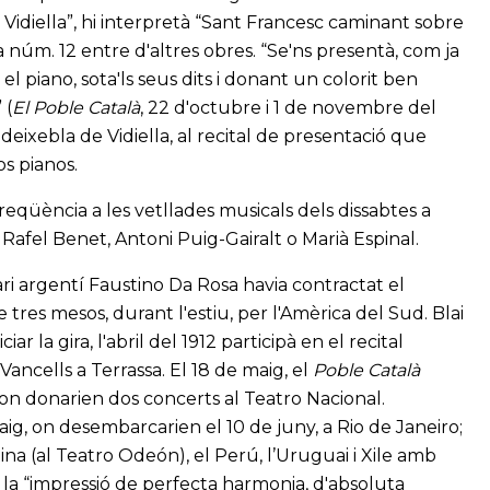
e Vidiella”, hi interpretà “Sant Francesc caminant sobre
a núm. 12 entre d'altres obres. “Se'ns presentà, com ja
el piano, sota'ls seus dits i donant un colorit ben
 (
El Poble Català
, 22 d'octubre i 1 de novembre del
eixebla de Vidiella, al recital de presentació que
os pianos.
 freqüència a les vetllades musicals dels dissabtes a
Rafel Benet, Antoni Puig-Gairalt o Marià Espinal.
ari argentí Faustino Da Rosa havia contractat el
 tres mesos, durant l'estiu, per l'Amèrica del Sud. Blai
r la gira, l'abril del 1912 participà en el recital
Vancells a Terrassa. El 18 de maig, el
Poble Català
, on donarien dos concerts al Teatro Nacional.
ig, on desembarcarien el 10 de juny, a Rio de Janeiro;
tina (al Teatro Odeón), el Perú, l’Uruguai i Xile amb
à la “impressió de perfecta harmonia, d'absoluta