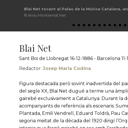
Blai Net tocant al Palau de la Música Catalana, a
© Arxiu Montserrat Net
Blai Net
Sant Boi de Llobregat 16-12-1886 - Barcelona 11-
Redactor:
Josep Maria Codina
Figura destacada però sovint inadvertida del p
del segle XX, Blai Net dugué a terme una àmplia
gairebé exclusivament a Catalunya. Durant la dè
acompanyants de referència als escenaris. Sum
Plantada, Emili Vendrell, Eduard Toldrà, Pau Cas
segona meitat de la dècada del 1920 dirigí l’Or