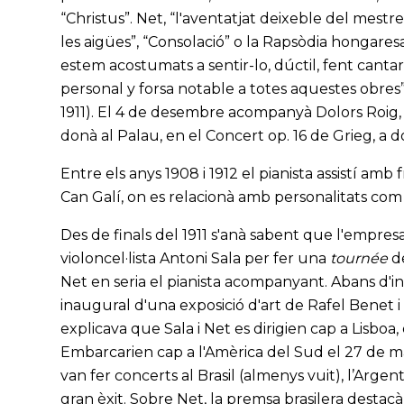
“Christus”. Net, “l'aventatjat deixeble del mestr
les aigües”, “Consolació” o la Rapsòdia hongares
estem acostumats a sentir-lo, dúctil, fent cantar 
personal y forsa notable a totes aquestes obres”
1911). El 4 de desembre acompanyà Dolors Roig, d
donà al Palau, en el Concert op. 16 de Grieg, a d
Entre els anys 1908 i 1912 el pianista assistí amb
Can Galí, on es relacionà amb personalitats com 
Des de finals del 1911 s'anà sabent que l'empres
violoncel·lista Antoni Sala per fer una
tournée
de
Net en seria el pianista acompanyant. Abans d'inicia
inaugural d'una exposició d'art de Rafel Benet i 
explicava que Sala i Net es dirigien cap a Lisboa
Embarcarien cap a l'Amèrica del Sud el 27 de ma
van fer concerts al Brasil (almenys vuit), l’Argen
gran èxit. Sobre Net, la premsa brasilera destac