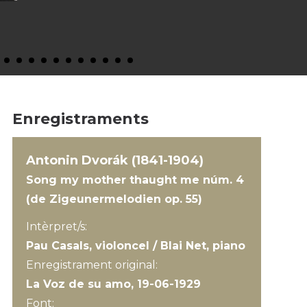
Enregistraments
Antonin Dvorák (1841-1904)
Song my mother thaught me núm. 4
(de Zigeunermelodien op. 55)
Intèrpret/s:
Pau Casals, violoncel / Blai Net, piano
Enregistrament original:
La Voz de su amo, 19-06-1929
Font: