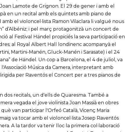
r Joan Lamote de Grignon. El 29 de gener i amb el
cipà en un recital amb els quintets amb piano de
 amb el violoncel·lista Ramon Vilaclara li valgué nous
cín” d’Albéniz; i pel març protagonitzà un concert de
ió al Festival Händel propiciés la seva participació en
Londres; al Royal Albert Hall londinenc acompanyà el
rtini, Martini-Manén, Gluck-Manén i Sarasate) i el 24
ana” de Händel. Un cop a Barcelona, el 4 de juliol, va
 l'Associació Música da Camera, interpretant amb
irigida per Raventós el Concert per a tres pianos de
 dos recitals, un d'ells de Quaresma. També a
mera vegada el jove violinista Joan Massià en obres
què van participar l'Orfeó Català, Vicenç Maria
 maig va tocar amb el violoncel·lista Josep Raventós
ra. A la tardor va tenir lloc la primera col·laboració