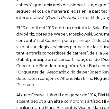
cohesió” que tenia amb el violoncel·lista, o que 
segueix el cos, de manera precisa en la part tècn
interpretativa” (
Gazeta de Noticias
del 13 de juny
El 13 d'abril del 1913 oferí un recital a la Sala 
d'Albéniz, obres de Weber, Moszkowski, Schumann
convento”) i el Concert per a piano op. 21 de 
va motivar elogis unànimes per part de la crítica: “
tant, entre'ls concertistes de carrera”, deia la
Rev
d'abril, participà en el concert inaugural de l'A
Concert de Brandemburg núm. 5 de Bach, amb el fla
l'Orquestra de l'Associació dirigida per Josep R
de sonates i cançons d'Alfons Vila i Enric Nogués
Plantada.
Al gran Festival Händel del gener de 1914, Blai Ne
absent degut a un altre compromís artístic. Hi v
ceciliana” amb Maria Barrientos, Vicenç Maria de Gi