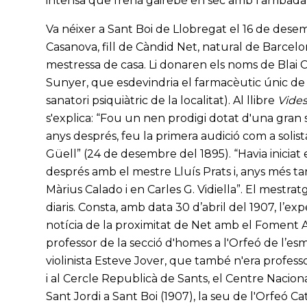
intensa que frenà gairebé en sec amb l’arribada
Va néixer a Sant Boi de Llobregat el 16 de dese
Casanova, fill de Càndid Net, natural de Barcelo
mestressa de casa. Li donaren els noms de Blai 
Sunyer, que esdevindria el farmacèutic únic de
sanatori psiquiàtric de la localitat). Al llibre
Vides
s'explica: “Fou un nen prodigi dotat d'una gran sen
anys després, feu la primera audició com a solista
Güell” (24 de desembre del 1895). “Havia iniciat
després amb el mestre Lluís Prats i, anys més ta
Màrius Calado i en Carles G. Vidiella”. El mestrat
diaris. Consta, amb data 30 d’abril del 1907, l’exp
notícia de la proximitat de Net amb el Foment A
professor de la secció d'homes a l'Orfeó de l’es
violinista Esteve Jover, que també n'era professo
i al Cercle Republicà de Sants, el Centre Nacion
Sant Jordi a Sant Boi (1907), la seu de l'Orfeó Ca