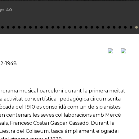
nys 40
12-1948
anorama musical barceloní durant la primera meitat
 activitat concertística i pedagògica circumscrita
cada del 1910 es consolidà com un dels pianistes
en centenars les seves col·laboracions amb Mercè
als, Francesc Costa i Gaspar Cassadó. Durant la
questra del Coliseum, tasca àmpliament elogiada i