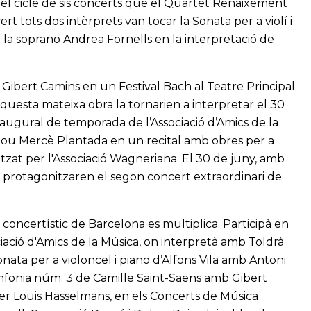
el cicle de sis concerts que el Quartet Renaixement
rt tots dos intèrprets van tocar la Sonata per a violí i
la soprano Andrea Fornells en la interpretació de
 Gibert Camins en un Festival Bach al Teatre Principal
Aquesta mateixa obra la tornarien a interpretar el 30
naugural de temporada de l’Associació d’Amics de la
nou Mercè Plantada en un recital amb obres per a
itzat per l'Associació Wagneriana. El 30 de juny, amb
ol protagonitzaren el segon concert extraordinari de
 concertístic de Barcelona es multiplica. Participà en
ciació d'Amics de la Música, on interpretà amb Toldrà
Sonata per a violoncel i piano d’Alfons Vila amb Antoni
mfonia núm. 3 de Camille Saint-Saëns amb Gibert
er Louis Hasselmans, en els Concerts de Música