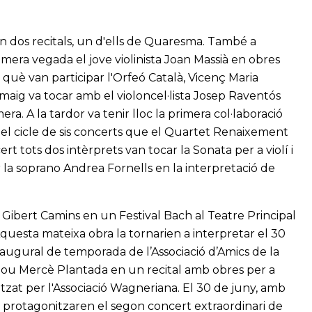
 dos recitals, un d'ells de Quaresma. També a
mera vegada el jove violinista Joan Massià en obres
què van participar l'Orfeó Català, Vicenç Maria
 maig va tocar amb el violoncel·lista Josep Raventós
ra. A la tardor va tenir lloc la primera col·laboració
el cicle de sis concerts que el Quartet Renaixement
rt tots dos intèrprets van tocar la Sonata per a violí i
la soprano Andrea Fornells en la interpretació de
 Gibert Camins en un Festival Bach al Teatre Principal
Aquesta mateixa obra la tornarien a interpretar el 30
naugural de temporada de l’Associació d’Amics de la
nou Mercè Plantada en un recital amb obres per a
itzat per l'Associació Wagneriana. El 30 de juny, amb
ol protagonitzaren el segon concert extraordinari de