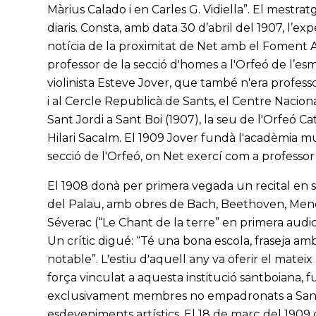
Màrius Calado i en Carles G. Vidiella”. El mestrat
diaris. Consta, amb data 30 d’abril del 1907, l’exp
notícia de la proximitat de Net amb el Foment A
professor de la secció d'homes a l'Orfeó de l’es
violinista Esteve Jover, que també n'era professo
i al Cercle Republicà de Sants, el Centre Nacion
Sant Jordi a Sant Boi (1907), la seu de l'Orfeó Ca
Hilari Sacalm. El 1909 Jover fundà l'acadèmia music
secció de l'Orfeó, on Net exercí com a professor 
El 1908 donà per primera vegada un recital en solit
del Palau, amb obres de Bach, Beethoven, Men
Séverac (“Le Chant de la terre” en primera audic
Un crític digué: “Té una bona escola, fraseja am
notable”. L'estiu d'aquell any va oferir el mateix
força vinculat a aquesta institució santboiana, 
exclusivament membres no empadronats a Sant 
esdeveniments artístics. El 18 de març del 1909 