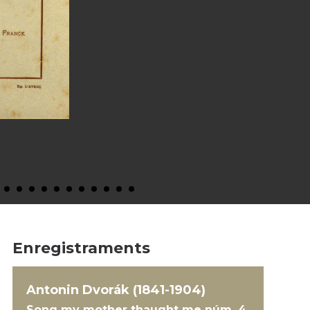
Enregistraments
Antonin Dvorák (1841-1904)
Song my mother thaught me núm. 4