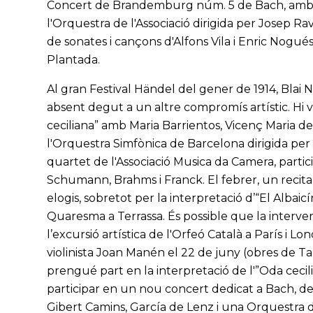
Concert de Brandemburg núm. 5 de Bach, amb el fla
l'Orquestra de l'Associació dirigida per Josep R
de sonates i cançons d'Alfons Vila i Enric Nogués
Plantada.
Al gran Festival Händel del gener de 1914, Blai Ne
absent degut a un altre compromís artístic. Hi v
ceciliana” amb Maria Barrientos, Vicenç Maria de Gi
l'Orquestra Simfònica de Barcelona dirigida pe
quartet de l'Associació Musica da Camera, parti
Schumann, Brahms i Franck. El febrer, un recital
elogis, sobretot per la interpretació d’“El Albai
Quaresma a Terrassa. És possible que la intervenc
l’excursió artística de l'Orfeó Català a París i 
violinista Joan Manén el 22 de juny (obres de Ta
prengué part en la interpretació de l'”Oda cecili
participar en un nou concert dedicat a Bach, de
Gibert Camins, García de Lenz i una Orquestra d