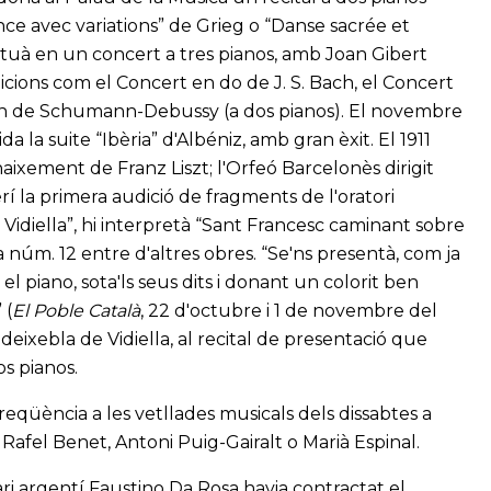
ce avec variations” de Grieg o “Danse sacrée et
 actuà en un concert a tres pianos, amb Joan Gibert
dicions com el Concert en do de J. S. Bach, el Concert
on de Schumann-Debussy (a dos pianos). El novembre
a la suite “Ibèria” d'Albéniz, amb gran èxit. El 1911
aixement de Franz Liszt; l'Orfeó Barcelonès dirigit
rí la primera audició de fragments de l'oratori
e Vidiella”, hi interpretà “Sant Francesc caminant sobre
a núm. 12 entre d'altres obres. “Se'ns presentà, com ja
el piano, sota'ls seus dits i donant un colorit ben
 (
El Poble Català
, 22 d'octubre i 1 de novembre del
eixebla de Vidiella, al recital de presentació que
os pianos.
 freqüència a les vetllades musicals dels dissabtes a
Rafel Benet, Antoni Puig-Gairalt o Marià Espinal.
ari argentí Faustino Da Rosa havia contractat el