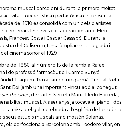
anorama musical barceloní durant la primera meitat
 activitat concertística i pedagògica circumscrita
cada del 1910 es consolidà com un dels pianistes
en centenars les seves col·laboracions amb Mercè
als, Francesc Costa i Gaspar Cassadó. Durant la
questra del Coliseum, tasca àmpliament elogiada i
 del cinema sonor el 1929.
mbre del 1886, al número 15 de la rambla Rafael
na i de professió farmacèutic, i Carme Sunyé,
Càndid Joaquim. Tenia també un germà, Trinitat Net i
 Sant Boi (amb una important vinculació al conegut
 santboianes
, de Carles Serret i Maria-Lledó Barreda,
sibilitat musical. Als set anys ja tocava el piano i, dos
 a la missa del gall celebrada a l'església de la Colònia
 els seus estudis musicals amb mossèn Solanas,
rd, els perfeccionà a Barcelona amb Teodoro Vilar, en