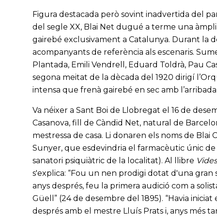
Figura destacada però sovint inadvertida del p
del segle XX, Blai Net dugué a terme una àmplia
gairebé exclusivament a Catalunya. Durant la dè
acompanyants de referència als escenaris. Sum
Plantada, Emili Vendrell, Eduard Toldrà, Pau Cas
segona meitat de la dècada del 1920 dirigí l’Or
intensa que frenà gairebé en sec amb l’arribada
Va néixer a Sant Boi de Llobregat el 16 de dese
Casanova, fill de Càndid Net, natural de Barcelo
mestressa de casa. Li donaren els noms de Blai 
Sunyer, que esdevindria el farmacèutic únic de
sanatori psiquiàtric de la localitat). Al llibre
Vides
s'explica: “Fou un nen prodigi dotat d'una gran sen
anys després, feu la primera audició com a solista
Güell” (24 de desembre del 1895). “Havia iniciat
després amb el mestre Lluís Prats i, anys més ta