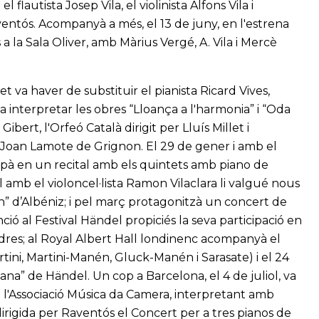
utista Josep Vila, el violinista Alfons Vila i
aventós. Acompanyà a més, el 13 de juny, en l'estrena
 a la Sala Oliver, amb Màrius Vergé, A. Vila i Mercè
t va haver de substituir el pianista Ricard Vives,
a interpretar les obres “Lloança a l'harmonia” i “Oda
bert, l'Orfeó Català dirigit per Lluís Millet i
r Joan Lamote de Grignon. El 29 de gener i amb el
cipà en un recital amb els quintets amb piano de
 amb el violoncel·lista Ramon Vilaclara li valgué nous
cín” d’Albéniz; i pel març protagonitzà un concert de
ió al Festival Händel propiciés la seva participació en
Londres; al Royal Albert Hall londinenc acompanyà el
rtini, Martini-Manén, Gluck-Manén i Sarasate) i el 24
ana” de Händel. Un cop a Barcelona, el 4 de juliol, va
 l'Associació Música da Camera, interpretant amb
irigida per Raventós el Concert per a tres pianos de