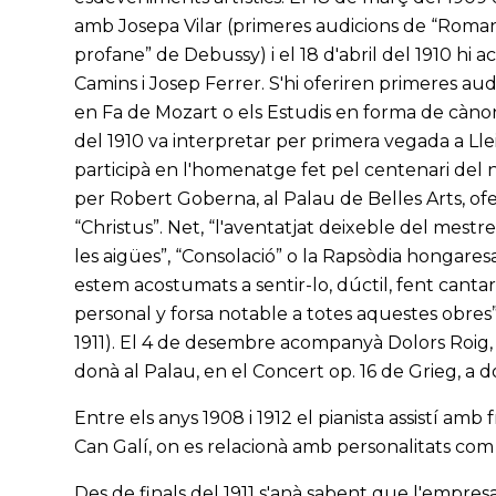
amb Josepa Vilar (primeres audicions de “Roman
profane” de Debussy) i el 18 d'abril del 1910 hi
Camins i Josep Ferrer. S'hi oferiren primeres au
en Fa de Mozart o els Estudis en forma de càn
del 1910 va interpretar per primera vegada a Lleid
participà en l'homenatge fet pel centenari del n
per Robert Goberna, al Palau de Belles Arts, ofe
“Christus”. Net, “l'aventatjat deixeble del mestr
les aigües”, “Consolació” o la Rapsòdia hongares
estem acostumats a sentir-lo, dúctil, fent cantar 
personal y forsa notable a totes aquestes obres”
1911). El 4 de desembre acompanyà Dolors Roig, d
donà al Palau, en el Concert op. 16 de Grieg, a d
Entre els anys 1908 i 1912 el pianista assistí amb
Can Galí, on es relacionà amb personalitats com 
Des de finals del 1911 s'anà sabent que l'empres