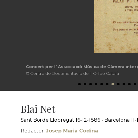
Concert per l´Associació Música de Càmera inter
© Centre de Documentació de l´Orfeó Català
Blai Net
Sant Boi de Llobregat 16-12-1886 - Barcelona 11-
Redactor:
Josep Maria Codina