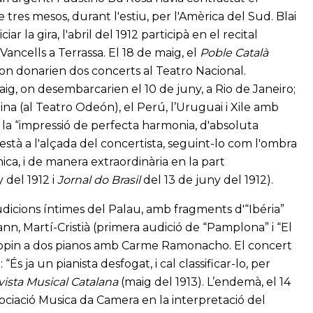
 tres mesos, durant l'estiu, per l'Amèrica del Sud. Blai
r la gira, l'abril del 1912 participà en el recital
Vancells a Terrassa. El 18 de maig, el
Poble Català
, on donarien dos concerts al Teatro Nacional.
ig, on desembarcarien el 10 de juny, a Rio de Janeiro;
tina (al Teatro Odeón), el Perú, l’Uruguai i Xile amb
à la “impressió de perfecta harmonia, d'absoluta
“està a l'alçada del concertista, seguint-lo com l'ombra
ica, i de manera extraordinària en la part
 del 1912 i
Jornal do Brasil
del 13 de juny del 1912).
d'audicions íntimes del Palau, amb fragments d'“Ibéria”
, Martí-Cristià (primera audició de “Pamplona” i “El
Chopin a dos pianos amb Carme Ramonacho. El concert
És ja un pianista desfogat, i cal classificar-lo, per
ista Musical Catalana
(maig del 1913). L’endemà, el 14
ssociació Musica da Camera en la interpretació del