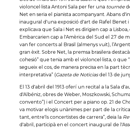
violoncel·lista Antoni Sala per fer una
tournée
de
Net en seria el pianista acompanyant. Abans d'inicia
inaugural d'una exposició d'art de Rafel Benet i 
explicava que Sala i Net es dirigien cap a Lisboa
Embarcarien cap a l'Amèrica del Sud el 27 de ma
van fer concerts al Brasil (almenys vuit), l’Argen
gran èxit. Sobre Net, la premsa brasilera destac
cohesió” que tenia amb el violoncel·lista, o que 
segueix el cos, de manera precisa en la part tècn
interpretativa” (
Gazeta de Noticias
del 13 de juny
El 13 d'abril del 1913 oferí un recital a la Sala 
d'Albéniz, obres de Weber, Moszkowski, Schumann
convento”) i el Concert per a piano op. 21 de 
va motivar elogis unànimes per part de la crítica: “
tant, entre'ls concertistes de carrera”, deia la
Rev
d'abril, participà en el concert inaugural de l'A