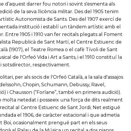
ge d’aquest darrer fou notori i sovint s'esmenta als
edició de la seva llicència militar. Des del 1905 tenim
rtístic Autonomista de Sants. Des del 1907 exercí de
mentada institució i establí un tàndem artístic amb el
r. Entre 1905 i 1910 van fer recitals plegats al Foment
alista Republicà de Sant Martí, el Centre Estiuenc de
talà (1907), el Teatre Romea o el cafè Tívoli de Sant
al de l'Orfeó Vida i Art a Sants, i el 1910 constituí la
i sotsdirector, respectivament.
ari, per als socis de l'Orfeó Català, a la sala d'assajos
delssohn, Chopin, Schumann, Debussy, Ravel,
ió) i Chausson (“Forlane”, també en primera audició).
b molta netedat i posseeix una força de dits realment
 recital al Centre Estiuenc de Sant Jordi; Net estigué
fundada el 1906, de caràcter estacional i que admetia
Boi, ocasionalment prengué part en els seus
donà al Palau de la Música un recital a dos pianos