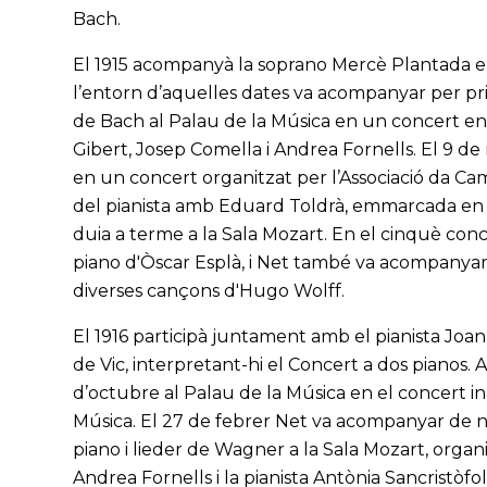
Bach.
El 1915 acompanyà la soprano Mercè Plantada en
l’entorn d’aquelles dates va acompanyar per pri
de Bach al Palau de la Música en un concert en 
Gibert, Josep Comella i Andrea Fornells. El 9 de
en un concert organitzat per l’Associació da Came
del pianista amb Eduard Toldrà, emmarcada en 
duia a terme a la Sala Mozart. En el cinquè conce
piano d'Òscar Esplà, i Net també va acompanyar 
diverses cançons d'Hugo Wolff.
El 1916 participà juntament amb el pianista Joan
de Vic, interpretant-hi el Concert a dos pianos. 
d’octubre al Palau de la Música en el concert i
Música. El 27 de febrer Net va acompanyar de 
piano i lieder de Wagner a la Sala Mozart, organ
Andrea Fornells i la pianista Antònia Sancristòf