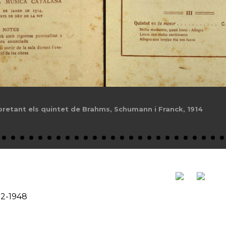
pretant els quintet de Brahms, Schumann i Franck, 1914
12-1948