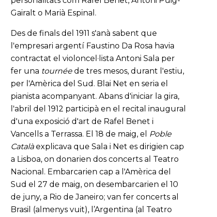
personalitats com Rafel Benet, Antoni Puig-
Gairalt o Marià Espinal.
Des de finals del 1911 s'anà sabent que
l'empresari argentí Faustino Da Rosa havia
contractat el violoncel·lista Antoni Sala per
fer una
tournée
de tres mesos, durant l'estiu,
per l'Amèrica del Sud. Blai Net en seria el
pianista acompanyant. Abans d'iniciar la gira,
l'abril del 1912 participà en el recital inaugural
d'una exposició d'art de Rafel Benet i
Vancells a Terrassa. El 18 de maig, el
Poble
Català
explicava que Sala i Net es dirigien cap
a Lisboa, on donarien dos concerts al Teatro
Nacional. Embarcarien cap a l'Amèrica del
Sud el 27 de maig, on desembarcarien el 10
de juny, a Rio de Janeiro; van fer concerts al
Brasil (almenys vuit), l’Argentina (al Teatro