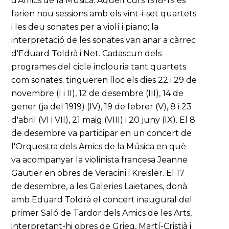
d'Amics de la Música. Aquell curs 1918-19 es
farien nou sessions amb els vint-i-set quartets
i les deu sonates per a violí i piano; la
interpretació de les sonates van anar a càrrec
d'Eduard Toldrà i Net. Cadascun dels
programes del cicle inclouria tant quartets
com sonates; tingueren lloc els dies 22 i 29 de
novembre (I i II), 12 de desembre (III), 14 de
gener (ja del 1919) (IV), 19 de febrer (V), 8 i 23
d'abril (VI i VII), 21 maig (VIII) i 20 juny (IX). El 8
de desembre va participar en un concert de
l'Orquestra dels Amics de la Música en què
va acompanyar la violinista francesa Jeanne
Gautier en obres de Veracini i Kreisler. El 17
de desembre, a les Galeries Laietanes, donà
amb Eduard Toldrà el concert inaugural del
primer Saló de Tardor dels Amics de les Arts,
interpretant-hi obres de Grieg, Martí-Cristià i