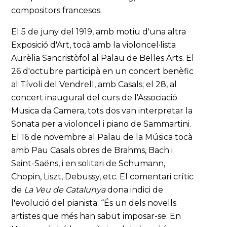
compositors francesos.
El 5 de juny del 1919, amb motiu d'una altra
Exposició d'Art, tocà amb la violoncel·lista
Aurèlia Sancristòfol al Palau de Belles Arts. El
26 d'octubre participà en un concert benèfic
al Tívoli del Vendrell, amb Casals; el 28, al
concert inaugural del curs de l'Associació
Musica da Camera, tots dos van interpretar la
Sonata per a violoncel i piano de Sammartini.
El 16 de novembre al Palau de la Música tocà
amb Pau Casals obres de Brahms, Bach i
Saint-Saëns, i en solitari de Schumann,
Chopin, Liszt, Debussy, etc. El comentari crític
de
La Veu de Catalunya
dona indici de
l'evolució del pianista: “És un dels novells
artistes que més han sabut imposar-se. En