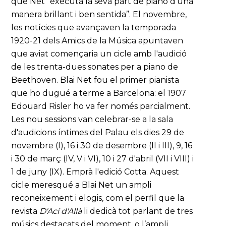
que Net “executà la seva part de piano d'una
manera brillant i ben sentida”. El novembre,
les notícies que avançaven la temporada
1920-21 dels Amics de la Música apuntaven
que aviat començaria un cicle amb l'audició
de les trenta-dues sonates per a piano de
Beethoven. Blai Net fou el primer pianista
que ho dugué a terme a Barcelona: el 1907
Edouard Risler ho va fer només parcialment.
Les nou sessions van celebrar-se a la sala
d'audicions íntimes del Palau els dies 29 de
novembre (I), 16 i 30 de desembre (II i III), 9, 16
i 30 de març (IV, V i VI), 10 i 27 d'abril (VII i VIII) i
1 de juny (IX). Emprà l'edició Cotta. Aquest
cicle meresqué a Blai Net un ampli
reconeixement i elogis, com el perfil que la
revista
D'Ací d'Allà
li dedicà tot parlant de tres
músics destacats del moment, o l’ampli