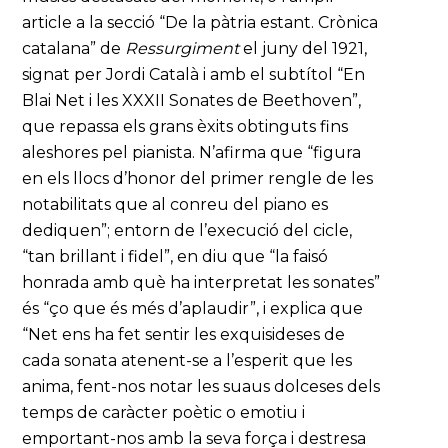
article a la secció “De la pàtria estant. Crònica
catalana” de
Ressurgiment
el juny del 1921,
signat per Jordi Català i amb el subtítol “En
Blai Net i les XXXII Sonates de Beethoven”,
que repassa els grans èxits obtinguts fins
aleshores pel pianista. N’afirma que “figura
en els llocs d’honor del primer rengle de les
notabilitats que al conreu del piano es
dediquen”; entorn de l’execució del cicle,
“tan brillant i fidel”, en diu que “la faisó
honrada amb què ha interpretat les sonates”
és “ço que és més d’aplaudir”, i explica que
“Net ens ha fet sentir les exquisideses de
cada sonata atenent-se a l’esperit que les
anima, fent-nos notar les suaus dolceses dels
temps de caràcter poètic o emotiu i
emportant-nos amb la seva força i destresa