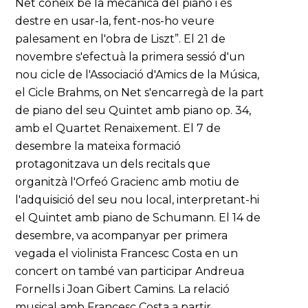
Net coneix bé la mecànica del piano i és
destre en usar-la, fent-nos-ho veure
palesament en l'obra de Liszt”. El 21 de
novembre s'efectuà la primera sessió d'un
nou cicle de l'Associació d'Amics de la Música,
el Cicle Brahms, on Net s'encarregà de la part
de piano del seu Quintet amb piano op. 34,
amb el Quartet Renaixement. El 7 de
desembre la mateixa formació
protagonitzava un dels recitals que
organitzà l'Orfeó Gracienc amb motiu de
l'adquisició del seu nou local, interpretant-hi
el Quintet amb piano de Schumann. El 14 de
desembre, va acompanyar per primera
vegada el violinista Francesc Costa en un
concert on també van participar Andreua
Fornells i Joan Gibert Camins. La relació
musical amb Francesc Costa a partir