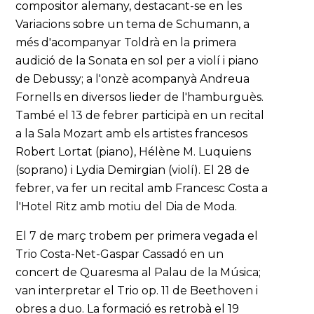
compositor alemany, destacant-se en les
Variacions sobre un tema de Schumann, a
més d'acompanyar Toldrà en la primera
audició de la Sonata en sol per a violí i piano
de Debussy; a l'onzè acompanyà Andreua
Fornells en diversos lieder de l'hamburguès.
També el 13 de febrer participà en un recital
a la Sala Mozart amb els artistes francesos
Robert Lortat (piano), Hélène M. Luquiens
(soprano) i Lydia Demirgian (violí). El 28 de
febrer, va fer un recital amb Francesc Costa a
l'Hotel Ritz amb motiu del Dia de Moda.
El 7 de març trobem per primera vegada el
Trio Costa-Net-Gaspar Cassadó en un
concert de Quaresma al Palau de la Música;
van interpretar el Trio op. 11 de Beethoven i
obres a duo. La formació es retrobà el 19