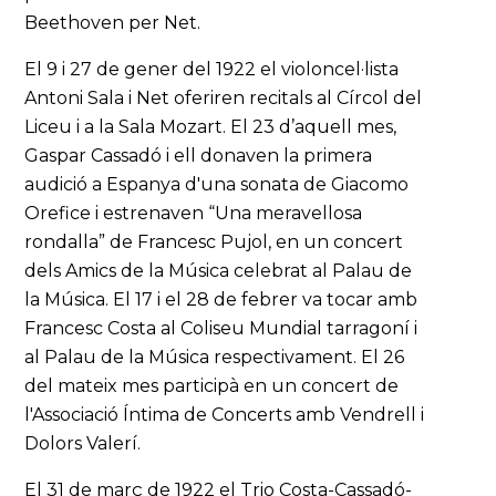
Beethoven per Net.
El 9 i 27 de gener del 1922 el violoncel·lista
Antoni Sala i Net oferiren recitals al Círcol del
Liceu i a la Sala Mozart. El 23 d’aquell mes,
Gaspar Cassadó i ell donaven la primera
audició a Espanya d'una sonata de Giacomo
Orefice i estrenaven “Una meravellosa
rondalla” de Francesc Pujol, en un concert
dels Amics de la Música celebrat al Palau de
la Música. El 17 i el 28 de febrer va tocar amb
Francesc Costa al Coliseu Mundial tarragoní i
al Palau de la Música respectivament. El 26
del mateix mes participà en un concert de
l'Associació Íntima de Concerts amb Vendrell i
Dolors Valerí.
El 31 de març de 1922 el Trio Costa-Cassadó-