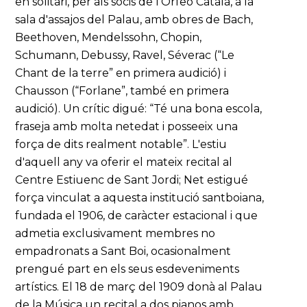
en solitari, per als socis de l'Orfeó Català, a la
sala d'assajos del Palau, amb obres de Bach,
Beethoven, Mendelssohn, Chopin,
Schumann, Debussy, Ravel, Séverac (“Le
Chant de la terre” en primera audició) i
Chausson (“Forlane”, també en primera
audició). Un crític digué: “Té una bona escola,
fraseja amb molta netedat i posseeix una
força de dits realment notable”. L'estiu
d'aquell any va oferir el mateix recital al
Centre Estiuenc de Sant Jordi; Net estigué
força vinculat a aquesta institució santboiana,
fundada el 1906, de caràcter estacional i que
admetia exclusivament membres no
empadronats a Sant Boi, ocasionalment
prengué part en els seus esdeveniments
artístics. El 18 de març del 1909 donà al Palau
de la Música un recital a dos pianos amb