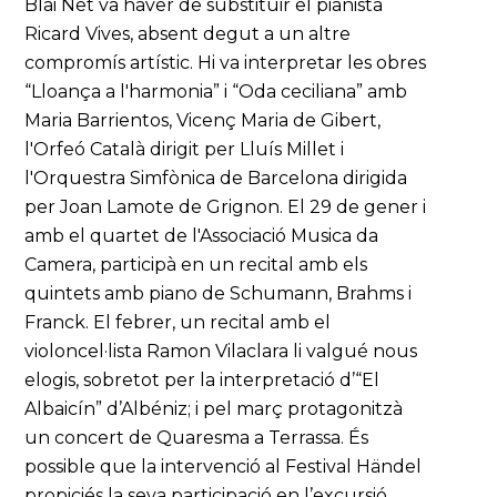
Blai Net va haver de substituir el pianista
Ricard Vives, absent degut a un altre
compromís artístic. Hi va interpretar les obres
“Lloança a l'harmonia” i “Oda ceciliana” amb
Maria Barrientos, Vicenç Maria de Gibert,
l'Orfeó Català dirigit per Lluís Millet i
l'Orquestra Simfònica de Barcelona dirigida
per Joan Lamote de Grignon. El 29 de gener i
amb el quartet de l'Associació Musica da
Camera, participà en un recital amb els
quintets amb piano de Schumann, Brahms i
Franck. El febrer, un recital amb el
violoncel·lista Ramon Vilaclara li valgué nous
elogis, sobretot per la interpretació d’“El
Albaicín” d’Albéniz; i pel març protagonitzà
un concert de Quaresma a Terrassa. És
possible que la intervenció al Festival Händel
propiciés la seva participació en l’excursió