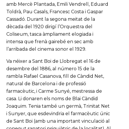
amb Mercè Plantada, Emili Vendrell, Eduard
Toldrà, Pau Casals, Francesc Costa i Gaspar
Cassadó. Durant la segona meitat de la
dècada del 1920 dirigí l’Orquestra del
Coliseum, tasca àmpliament elogiada i
intensa que frenà gairebé en sec amb
l’arribada del cinema sonor el 1929.
Va néixer a Sant Boi de Llobregat el 16 de
desembre del 1886, al número 15 de la
rambla Rafael Casanova, fill de Càndid Net,
natural de Barcelona i de professió
farmacèutic, i Carme Sunyé, mestressa de
casa. Li donaren els noms de Blai Càndid
Joaquim. Tenia també un germà, Trinitat Net
i Sunyer, que esdevindria el farmacèutic únic
de Sant Boi (amb una important vinculació al
conegut sanatori psiquiàtric de la localitat). Al