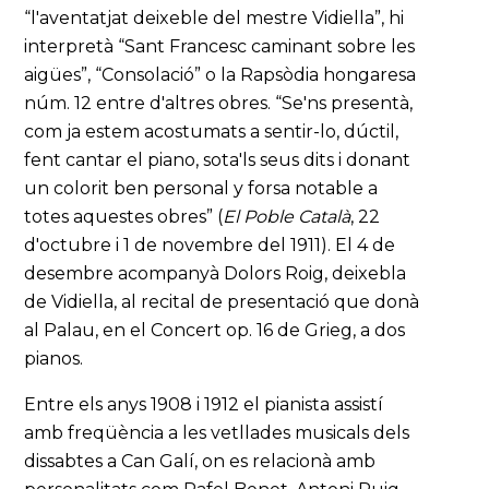
“l'aventatjat deixeble del mestre Vidiella”, hi
interpretà “Sant Francesc caminant sobre les
aigües”, “Consolació” o la Rapsòdia hongaresa
núm. 12 entre d'altres obres. “Se'ns presentà,
com ja estem acostumats a sentir-lo, dúctil,
fent cantar el piano, sota'ls seus dits i donant
un colorit ben personal y forsa notable a
totes aquestes obres” (
El Poble Català
, 22
d'octubre i 1 de novembre del 1911). El 4 de
desembre acompanyà Dolors Roig, deixebla
de Vidiella, al recital de presentació que donà
al Palau, en el Concert op. 16 de Grieg, a dos
pianos.
Entre els anys 1908 i 1912 el pianista assistí
amb freqüència a les vetllades musicals dels
dissabtes a Can Galí, on es relacionà amb