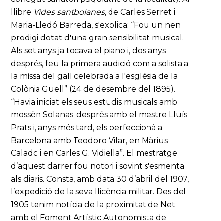
llibre
Vides santboianes
, de Carles Serret i
Maria-Lledó Barreda, s'explica: “Fou un nen
prodigi dotat d'una gran sensibilitat musical.
Als set anys ja tocava el piano i, dos anys
després, feu la primera audició com a solista a
la missa del gall celebrada a l'església de la
Colònia Güell” (24 de desembre del 1895).
“Havia iniciat els seus estudis musicals amb
mossèn Solanas, després amb el mestre Lluís
Prats i, anys més tard, els perfeccionà a
Barcelona amb Teodoro Vilar, en Màrius
Calado i en Carles G. Vidiella”. El mestratge
d’aquest darrer fou notori i sovint s'esmenta
als diaris. Consta, amb data 30 d’abril del 1907,
l’expedició de la seva llicència militar. Des del
1905 tenim notícia de la proximitat de Net
amb el Foment Artístic Autonomista de