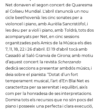
Net donaven el segon concert de Quaresma
al Coliseu Mundial. L'abril s'anuncià un nou
cicle beethovenià: les cinc sonates per a
violoncel i piano, amb Aurèlia Sancristòfol, i
les deu per a violí i piano, amb Toldrà, tots dos
acompanyats per Net, en cinc sessions
organitzades pels Amics de la Música els dies
7, 11, 18, 22 i 26 d'abril. El 19 d'abril tocà amb
Cassadó al Saló Granvia de Girona; amb motiu
d’aquest concert la revista
Scherzando
dedicà seccions a presentar ambdós músics, i
deia sobre el pianista: “Dotat d’un fort
temperament musical, l’art d’En Blai Net es
caracteritza per sa serenitat i equilibri, aixís
com per la honradesa de ses interpretacions.
Domina tots els recursos que no són pocs del
piano i posseeix una perfecta i clara execució,