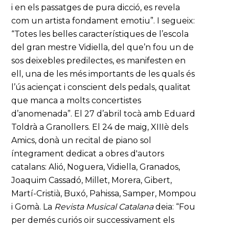
i en els passatges de pura dicció, es revela
com un artista fondament emotiu”. I segueix:
“Totes les belles característiques de l’escola
del gran mestre Vidiella, del que’n fou un de
sos deixebles predilectes, es manifesten en
ell, una de les més importants de les quals és
l’ús aciençat i conscient dels pedals, qualitat
que manca a molts concertistes
d’anomenada”. El 27 d’abril tocà amb Eduard
Toldrà a Granollers. El 24 de maig, XIIIè dels
Amics, donà un recital de piano sol
íntegrament dedicat a obres d'autors
catalans: Alió, Noguera, Vidiella, Granados,
Joaquim Cassadó, Millet, Morera, Gibert,
Martí-Cristià, Buxó, Pahissa, Samper, Mompou
i Gomà. La
Revista Musical Catalana
deia: “Fou
per demés curiós oïr successivament els