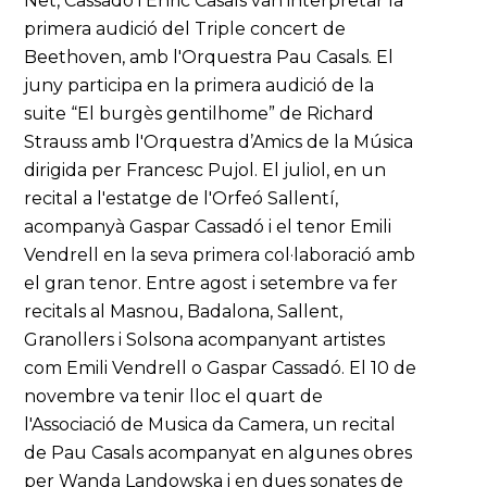
Net, Cassadó i Enric Casals van interpretar la
primera audició del Triple concert de
Beethoven, amb l'Orquestra Pau Casals. El
juny participa en la primera audició de la
suite “El burgès gentilhome” de Richard
Strauss amb l'Orquestra d’Amics de la Música
dirigida per Francesc Pujol. El juliol, en un
recital a l'estatge de l'Orfeó Sallentí,
acompanyà Gaspar Cassadó i el tenor Emili
Vendrell en la seva primera col·laboració amb
el gran tenor. Entre agost i setembre va fer
recitals al Masnou, Badalona, Sallent,
Granollers i Solsona acompanyant artistes
com Emili Vendrell o Gaspar Cassadó. El 10 de
novembre va tenir lloc el quart de
l'Associació de Musica da Camera, un recital
de Pau Casals acompanyat en algunes obres
per Wanda Landowska i en dues sonates de