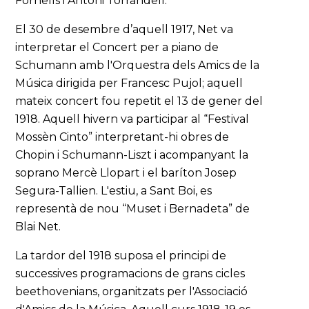
Fornells i Antoni Torrandell.
El 30 de desembre d’aquell 1917, Net va
interpretar el Concert per a piano de
Schumann amb l'Orquestra dels Amics de la
Música dirigida per Francesc Pujol; aquell
mateix concert fou repetit el 13 de gener del
1918. Aquell hivern va participar al “Festival
Mossèn Cinto” interpretant-hi obres de
Chopin i Schumann-Liszt i acompanyant la
soprano Mercè Llopart i el baríton Josep
Segura-Tallien. L'estiu, a Sant Boi, es
representà de nou “Muset i Bernadeta” de
Blai Net.
La tardor del 1918 suposa el principi de
successives programacions de grans cicles
beethovenians, organitzats per l'Associació