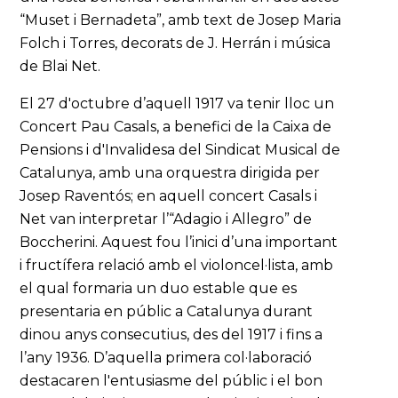
“Muset i Bernadeta”, amb text de Josep Maria
Folch i Torres, decorats de J. Herrán i música
de Blai Net.
El 27 d'octubre d’aquell 1917 va tenir lloc un
Concert Pau Casals, a benefici de la Caixa de
Pensions i d'Invalidesa del Sindicat Musical de
Catalunya, amb una orquestra dirigida per
Josep Raventós; en aquell concert Casals i
Net van interpretar l’“Adagio i Allegro” de
Boccherini. Aquest fou l’inici d’una important
i fructífera relació amb el violoncel·lista, amb
el qual formaria un duo estable que es
presentaria en públic a Catalunya durant
dinou anys consecutius, des del 1917 i fins a
l’any 1936. D’aquella primera col·laboració
destacaren l'entusiasme del públic i el bon