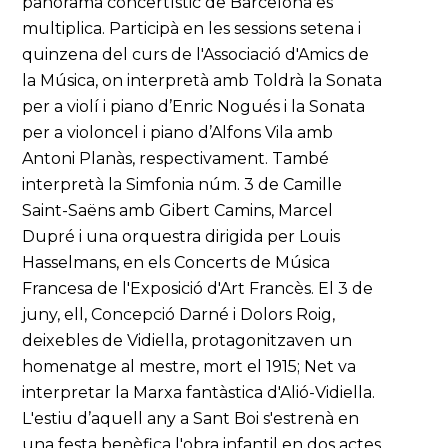
panorama concertístic de Barcelona es
multiplica. Participà en les sessions setena i
quinzena del curs de l'Associació d'Amics de
la Música, on interpretà amb Toldrà la Sonata
per a violí i piano d’Enric Nogués i la Sonata
per a violoncel i piano d’Alfons Vila amb
Antoni Planàs, respectivament. També
interpretà la Simfonia núm. 3 de Camille
Saint-Saëns amb Gibert Camins, Marcel
Dupré i una orquestra dirigida per Louis
Hasselmans, en els Concerts de Música
Francesa de l'Exposició d'Art Francès. El 3 de
juny, ell, Concepció Darné i Dolors Roig,
deixebles de Vidiella, protagonitzaven un
homenatge al mestre, mort el 1915; Net va
interpretar la Marxa fantàstica d'Alió-Vidiella.
L'estiu d’aquell any a Sant Boi s'estrenà en
una festa benèfica l'obra infantil en dos actes